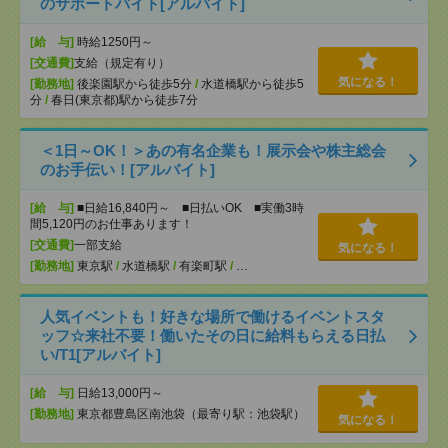
のサポートバイト[アルバイト]
[給 与]
時給1250円～
[交通費]
支給（規定有り）
気になる！
[勤務地]
後楽園駅から徒歩5分
/
水道橋駅から徒歩5
分
/
春日(東京都)駅から徒歩7分
＜1日～OK！＞あの有名企業も！展示会や株主総会
のお手伝い！[アルバイト]
[給 与]
■日給16,840円～ ■日払いOK ■実働3時
間5,120円のお仕事あります！
[交通費]
一部支給
気になる！
[勤務地]
東京駅
/
水道橋駅
/
有楽町駅
/
…
人気イベントも！好きな場所で働けるイベントスタ
ッフ☆来社不要！働いたその日に給料もらえる日払
い/T1[アルバイト]
[給 与]
日給13,000円～
[勤務地]
東京都豊島区南池袋（最寄り駅：池袋駅）
気になる！