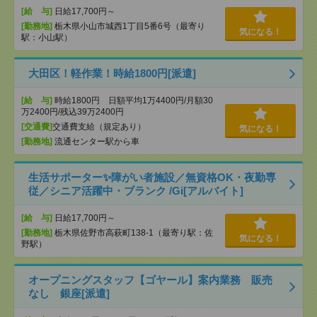
[給 与]
日給17,700円～
[勤務地]
栃木県小山市城西1丁目5番6号（最寄り
気になる！
駅：小山駅）
大田区！軽作業！時給1800円[派遣]
[給 与]
時給1800円 日額平均1万4400円/月額30
万2400円/残込39万2400円
[交通費]
交通費支給（規定あり）
気になる！
[勤務地]
流通センター駅から車
生活サポーター✨障がい者施設／無資格OK・夜勤専
従／シニア活躍中・ブランク /Gi[アルバイト]
[給 与]
日給17,700円～
[勤務地]
栃木県佐野市高萩町138-1（最寄り駅：佐
気になる！
野駅）
オープニングスタッフ【ゴヤール】案内業務 販売
なし 銀座[派遣]