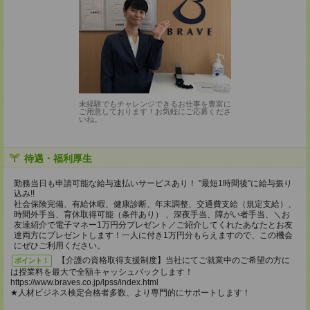
未経験でもチャレンジできるお仕事を豊富に
ご用意しております！お気軽にご応募くださ
いね。
待遇・福利厚生
勤務当日も申請可能な給与速払いサービスあり！ "最短1時間後"に給与振り
込み!!
社会保険完備、有給休暇、健康診断、年末調整、交通費支給（規定支給）、
時間外手当、育休取得可能（条件あり） 、深夜手当、障がい者手当、＼お
友達紹介で電子マネー1万円分プレゼント／ご紹介してくれたあなたとお友
達両方にプレゼントします！一人に付き1万円分もらえますので、この機会
にぜひご利用ください。
【介護の資格取得支援制度】当社にてご就業中のご希望の方に
ポイント！
は授業料を最大で全額キャッシュバックします！
https://www.braves.co.jp/lpss/index.html
★人材ビジネス検定合格者多数、より専門的にサポートします！