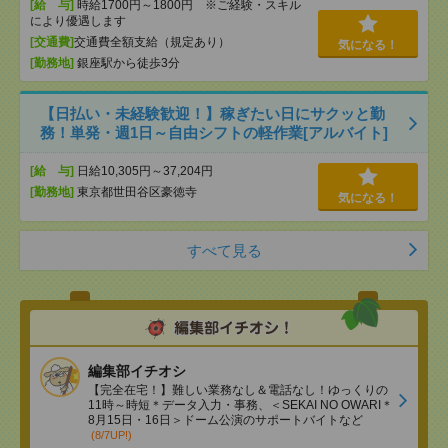
[給 与]
時給1700円～1800円 ※ご経験・スキル
により優遇します
[交通費]
交通費全額支給（規定あり）
気になる！
[勤務地]
銀座駅から徒歩3分
【日払い・未経験歓迎！】稼ぎたい日にサクッと勤
務！単発・週1日～自由シフトの軽作業[アルバイト]
[給 与]
日給10,305円～37,204円
[勤務地]
東京都世田谷区豪徳寺
気になる！
すべて見る
編集部イチオシ
【完全在宅！】難しい業務なし＆電話なし！ゆっくりの
11時～時短＊データ入力・事務、＜SEKAI NO OWARI＊
8月15日・16日＞ドーム公演のサポートバイトなど
(8/7UP!)