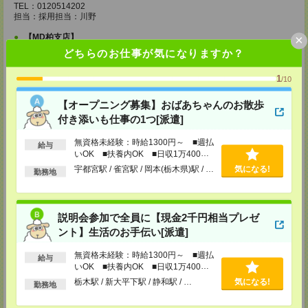
TEL：0120514202
担当：採用担当：川野
×
【MD柏支店】
〒277-0852
どちらのお仕事が気になりますか？
千葉県柏市旭町1-12-2 エレル柏ビル6F
TEL：0120514202
1
/10
担当：採用担当：渡辺
【MD千葉支店】
【オープニング募集】おばあちゃんのお散歩
〒260-0015
付き添いも仕事の1つ[派遣]
千葉県千葉市中央区富士見1-15-9 朝日生命千葉ビル4F
無資格未経験：時給1300円～ ■週払
給与
TEL：0120514202
いOK ■扶養内OK ■日収1万400円
担当：採用担当：椿森
以上
宇都宮駅 / 雀宮駅 / 岡本(栃木県)駅 / …
気になる!
勤務地
【MD東京支店】
〒163-0630
東京都新宿区西新宿1-25-1 新宿センタービル30F
TEL：0120514202
説明会参加で全員に【現金2千円相当プレゼ
担当：採用担当：三輪
ント】生活のお手伝い[派遣]
【MD新宿支店】
無資格未経験：時給1300円～ ■週払
〒163-0630
給与
いOK ■扶養内OK ■日収1万400円
東京都新宿区西新宿1-25-1 新宿センタービル30F
TEL：0120514202
以上
栃木駅 / 新大平下駅 / 静和駅 / …
気になる!
勤務地
担当：採用担当：西川