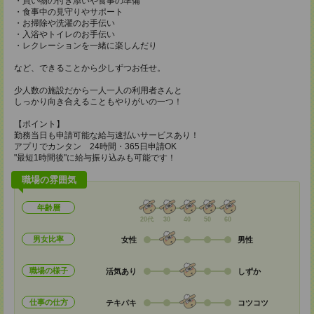
・買い物の付き添いや食事の準備
・食事中の見守りやサポート
・お掃除や洗濯のお手伝い
・入浴やトイレのお手伝い
・レクレーションを一緒に楽しんだり
など、できることから少しずつお任せ。
少人数の施設だから一人一人の利用者さんと
しっかり向き合えることもやりがいの一つ！
【ポイント】
勤務当日も申請可能な給与速払いサービスあり！
アプリでカンタン 24時間・365日申請OK
"最短1時間後"に給与振り込みも可能です！
職場の雰囲気
年齢層
20代
30
40
50
60
男女比率
女性
男性
職場の様子
活気あり
しずか
仕事の仕方
テキパキ
コツコツ