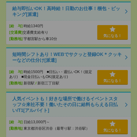
給与即払いOK！高時給！日勤のお仕事！梱包・ピッ
キング[派遣]
[給 与]
時給1340円
[交通費]
交通費支給有り
気になる！
[勤務地]
宇都宮駅から車10分
短時間シフトあり！WEBでサクッと登録OK＊クッキ
ーなどの仕分け[派遣]
[給 与]
時給1500円 ■日払い・週払いOK！(規定
あり) ■現金日払いもOK(規定あり)
気になる！
[勤務地]
新宿駅
/
新宿三丁目駅
人気イベントも！好きな場所で働けるイベントスタ
ッフ☆来社不要！働いたその日に給料もらえる日払
い/T1[アルバイト]
[給 与]
日給13,000円～
[勤務地]
東京都渋谷区渋谷（最寄り駅：渋谷駅）
気になる！