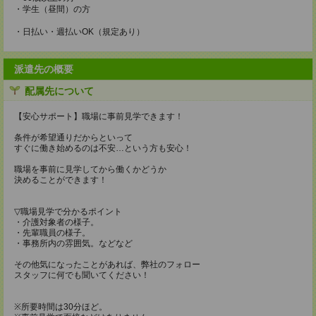
・学生（昼間）の方
・日払い・週払いOK（規定あり）
派遣先の概要
配属先について
【安心サポート】職場に事前見学できます！
条件が希望通りだからといって
すぐに働き始めるのは不安…という方も安心！
職場を事前に見学してから働くかどうか
決めることができます！
▽職場見学で分かるポイント
・介護対象者の様子。
・先輩職員の様子。
・事務所内の雰囲気。などなど
その他気になったことがあれば、弊社のフォロー
スタッフに何でも聞いてください！
※所要時間は30分ほど。