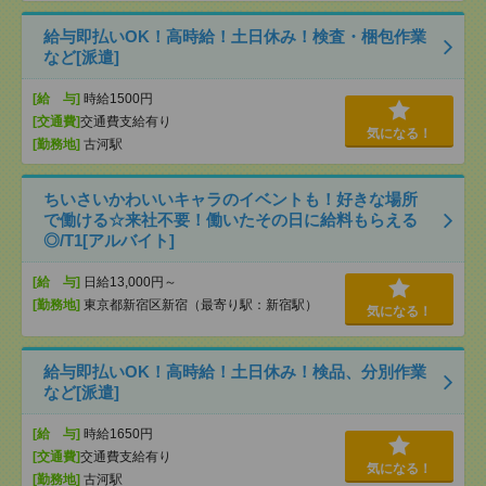
給与即払いOK！高時給！土日休み！検査・梱包作業
など[派遣]
[給 与]
時給1500円
[交通費]
交通費支給有り
気になる！
[勤務地]
古河駅
ちいさいかわいいキャラのイベントも！好きな場所
で働ける☆来社不要！働いたその日に給料もらえる
◎/T1[アルバイト]
[給 与]
日給13,000円～
[勤務地]
東京都新宿区新宿（最寄り駅：新宿駅）
気になる！
給与即払いOK！高時給！土日休み！検品、分別作業
など[派遣]
[給 与]
時給1650円
[交通費]
交通費支給有り
気になる！
[勤務地]
古河駅