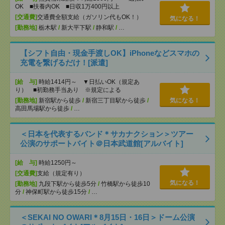
OK ■扶養内OK ■日収1万400円以上
[交通費]
交通費全額支給（ガソリン代もOK！）
気になる！
[勤務地]
栃木駅
/
新大平下駅
/
静和駅
/
…
【シフト自由・現金手渡しOK】iPhoneなどスマホの
充電を繋げるだけ！[派遣]
[給 与]
時給1414円～ ▼日払いOK（規定あ
り） ■初勤務手当あり ※規定による
[勤務地]
新宿駅から徒歩
/
新宿三丁目駅から徒歩
/
気になる！
高田馬場駅から徒歩
/
…
＜日本を代表するバンド＊サカナクション＞ツアー
公演のサポートバイト＠日本武道館[アルバイト]
[給 与]
時給1250円～
[交通費]
支給（規定有り）
気になる！
[勤務地]
九段下駅から徒歩5分
/
竹橋駅から徒歩10
分
/
神保町駅から徒歩15分
/
…
＜SEKAI NO OWARI＊8月15日・16日＞ドーム公演