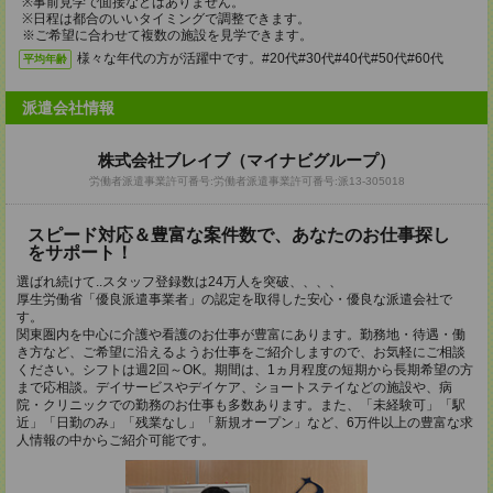
※事前見学で面接などはありません。
※日程は都合のいいタイミングで調整できます。
※ご希望に合わせて複数の施設を見学できます。
様々な年代の方が活躍中です。#20代#30代#40代#50代#60代
平均年齢
派遣会社情報
株式会社ブレイブ（マイナビグループ）
労働者派遣事業許可番号:労働者派遣事業許可番号:派13-305018
スピード対応＆豊富な案件数で、あなたのお仕事探し
をサポート！
選ばれ続けて..スタッフ登録数は24万人を突破、、、、
厚生労働省「優良派遣事業者」の認定を取得した安心・優良な派遣会社で
す。
関東圏内を中心に介護や看護のお仕事が豊富にあります。勤務地・待遇・働
き方など、ご希望に沿えるようお仕事をご紹介しますので、お気軽にご相談
ください。シフトは週2回～OK。期間は、1ヵ月程度の短期から長期希望の方
まで応相談。デイサービスやデイケア、ショートステイなどの施設や、病
院・クリニックでの勤務のお仕事も多数あります。また、「未経験可」「駅
近」「日勤のみ」「残業なし」「新規オープン」など、6万件以上の豊富な求
人情報の中からご紹介可能です。