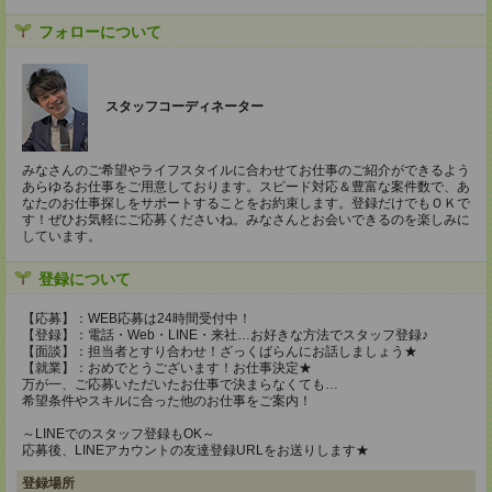
フォローについて
スタッフコーディネーター
みなさんのご希望やライフスタイルに合わせてお仕事のご紹介ができるよう
あらゆるお仕事をご用意しております。スピード対応＆豊富な案件数で、あ
なたのお仕事探しをサポートすることをお約束します。登録だけでもＯＫで
す！ぜひお気軽にご応募くださいね。みなさんとお会いできるのを楽しみに
しています。
登録について
【応募】：WEB応募は24時間受付中！
【登録】：電話・Web・LINE・来社…お好きな方法でスタッフ登録♪
【面談】：担当者とすり合わせ！ざっくばらんにお話しましょう★
【就業】：おめでとうございます！お仕事決定★
万が一、ご応募いただいたお仕事で決まらなくても…
希望条件やスキルに合った他のお仕事をご案内！
～LINEでのスタッフ登録もOK～
応募後、LINEアカウントの友達登録URLをお送りします★
登録場所