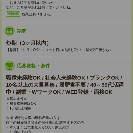
「お昼の時間を有効に使いたい」
など、ご希望があれば教えてくださいね。
残業はありません。
残業時間
期間
短期（3ヶ月以内）
【急募】1ヶ月～OK！スタート日の相談もOK！（最短2日後から）
応募資格・条件
職種未経験OK / 社会人未経験OK / ブランクOK /
10名以上の大量募集 / 履歴書不要 / 40～50代活躍
中 / 副業・WワークOK / WEB登録・面接OK
≪募集条件≫
・無資格未経験OK
・10名以上採用
※週16時間未満の勤務希望の方は
以下の日雇派遣禁止の例外事由に該当する方のみ
・本人または世帯収入が500万以上の方
・60歳以上の方