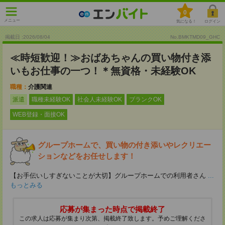
0
メニュー
気になる！
ログイン
掲載日 :2026
/
08
/
04
No.BMKTMD09_GHC
≪時短歓迎！≫おばあちゃんの買い物付き添
いもお仕事の一つ！＊無資格・未経験OK
職種：
介護関連
派遣
職種未経験OK
社会人未経験OK
ブランクOK
WEB登録・面接OK
グループホームで、買い物の付き添いやレクリエー
ションなどをお任せします！
【お手伝いしすぎないことが大切】グループホームでの利用者さん
...
もっとみる
応募が集まった時点で掲載終了
この求人は応募が集まり次第、掲載終了致します。予めご理解くださ