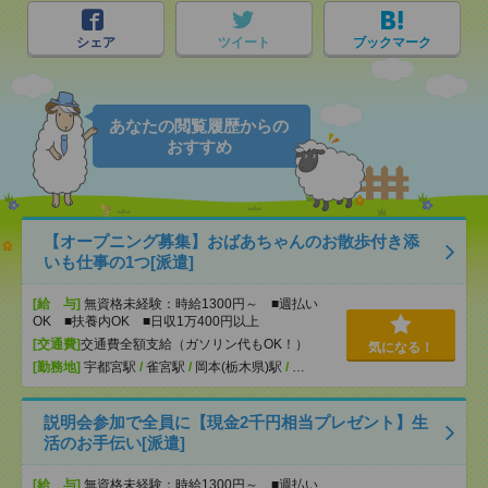
シェア
ツイート
ブックマーク
あなたの閲覧履歴からの
おすすめ
【オープニング募集】おばあちゃんのお散歩付き添
いも仕事の1つ[派遣]
[給 与]
無資格未経験：時給1300円～ ■週払い
OK ■扶養内OK ■日収1万400円以上
[交通費]
交通費全額支給（ガソリン代もOK！）
気になる！
[勤務地]
宇都宮駅
/
雀宮駅
/
岡本(栃木県)駅
/
…
説明会参加で全員に【現金2千円相当プレゼント】生
活のお手伝い[派遣]
[給 与]
無資格未経験：時給1300円～ ■週払い