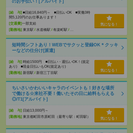
のお手伝い！[アルバイト]
[給 与]
■日給16,840円～ ■日払いOK ■実働3時
間5,120円のお仕事あります！
[交通費]
一部支給
気になる！
[勤務地]
東京駅
/
水道橋駅
/
有楽町駅
/
…
短時間シフトあり！WEBでサクッと登録OK＊クッキ
ーなどの仕分け[派遣]
[給 与]
時給1500円 ■日払い・週払いOK！(規定
あり) ■現金日払いもOK(規定あり)
気になる！
[勤務地]
新宿駅
/
新宿三丁目駅
ちいさいかわいいキャラのイベントも！好きな場所
で働ける☆来社不要！働いたその日に給料もらえる
◎/T1[アルバイト]
[給 与]
日給13,000円～
[勤務地]
東京都町田市原町田（最寄り駅：町田駅）
気になる！