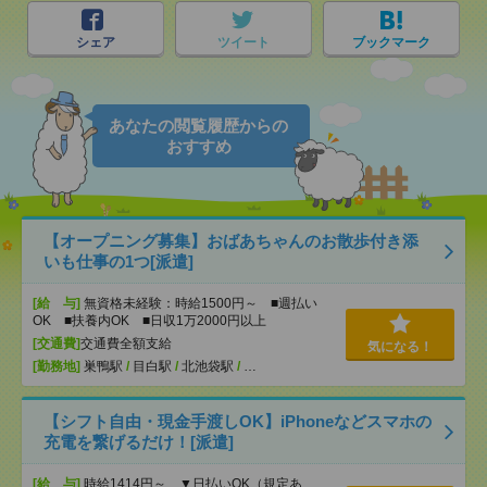
シェア
ツイート
ブックマーク
あなたの閲覧履歴からの
おすすめ
【オープニング募集】おばあちゃんのお散歩付き添
いも仕事の1つ[派遣]
[給 与]
無資格未経験：時給1500円～ ■週払い
OK ■扶養内OK ■日収1万2000円以上
[交通費]
交通費全額支給
気になる！
[勤務地]
巣鴨駅
/
目白駅
/
北池袋駅
/
…
【シフト自由・現金手渡しOK】iPhoneなどスマホの
充電を繋げるだけ！[派遣]
[給 与]
時給1414円～ ▼日払いOK（規定あ