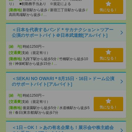
り） ■初勤務手当あり ※規定による
[勤務地]
新宿駅から徒歩
/
新宿三丁目駅から徒歩
/
気になる！
高田馬場駅から徒歩
/
…
＜日本を代表するバンド＊サカナクション＞ツアー
公演のサポートバイト＠日本武道館[アルバイト]
[給 与]
時給1250円～
[交通費]
支給（規定有り）
気になる！
[勤務地]
九段下駅から徒歩5分
/
竹橋駅から徒歩10
分
/
神保町駅から徒歩15分
/
…
＜SEKAI NO OWARI＊8月15日・16日＞ドーム公演
のサポートバイト[アルバイト]
[給 与]
時給1250円～
[交通費]
支給（規定有り）
気になる！
[勤務地]
後楽園駅から徒歩5分
/
水道橋駅から徒歩5
分
/
春日(東京都)駅から徒歩7分
＜1日～OK！＞あの有名企業も！展示会や株主総会