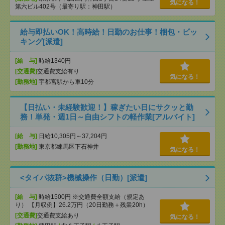
気になる！
第六ビル402号（最寄り駅：神田駅）
給与即払いOK！高時給！日勤のお仕事！梱包・ピッ
キング[派遣]
[給 与]
時給1340円
[交通費]
交通費支給有り
気になる！
[勤務地]
宇都宮駅から車10分
【日払い・未経験歓迎！】稼ぎたい日にサクッと勤
務！単発・週1日～自由シフトの軽作業[アルバイト]
[給 与]
日給10,305円～37,204円
[勤務地]
東京都練馬区下石神井
気になる！
<タイパ抜群>機械操作（日勤）[派遣]
[給 与]
時給1500円 ※交通費全額支給（規定あ
り） 【月収例】26.2万円（20日勤務＋残業20h）
[交通費]
交通費支給あり
気になる！