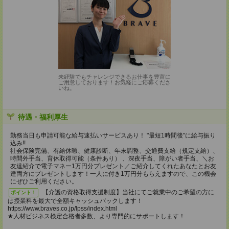
未経験でもチャレンジできるお仕事を豊富に
ご用意しております！お気軽にご応募くださ
いね。
待遇・福利厚生
勤務当日も申請可能な給与速払いサービスあり！ "最短1時間後"に給与振り
込み!!
社会保険完備、有給休暇、健康診断、年末調整、交通費支給（規定支給）、
時間外手当、育休取得可能（条件あり） 、深夜手当、障がい者手当、＼お
友達紹介で電子マネー1万円分プレゼント／ご紹介してくれたあなたとお友
達両方にプレゼントします！一人に付き1万円分もらえますので、この機会
にぜひご利用ください。
【介護の資格取得支援制度】当社にてご就業中のご希望の方に
ポイント！
は授業料を最大で全額キャッシュバックします！
https://www.braves.co.jp/lpss/index.html
★人材ビジネス検定合格者多数、より専門的にサポートします！