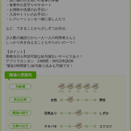
・買い物の付き添いや食事の準備
・食事中の見守りやサポート
・お掃除や洗濯のお手伝い
・入浴やトイレのお手伝い
・レクレーションを一緒に楽しんだり
など、できることから少しずつお任せ。
少人数の施設だから一人一人の利用者さんと
しっかり向き合えることもやりがいの一つ！
【ポイント】
勤務当日も申請可能な給与速払いサービスあり！
アプリでカンタン 24時間・365日申請OK
"最短1時間後"に給与振り込みも可能です！
職場の雰囲気
年齢層
20代
30
40
50
60
男女比率
女性
男性
職場の様子
活気あり
しずか
仕事の仕方
テキパキ
コツコツ