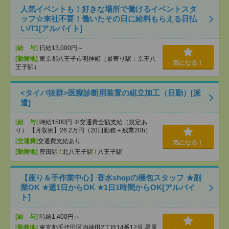
人気イベントも！好きな場所で働けるイベントスタ
ッフ☆来社不要！働いたその日に給料もらえる日払
い/T1[アルバイト]
[給 与]
日給13,000円～
[勤務地]
東京都八王子市明神町（最寄り駅：京王八
気になる！
王子駅）
<タイパ抜群>医療診断用装置の組立加工（日勤）[派
遣]
[給 与]
時給1500円 ※交通費全額支給（規定あ
り） 【月収例】26.2万円（20日勤務＋残業20h）
[交通費]
交通費支給あり
気になる！
[勤務地]
豊田駅
/
北八王子駅
/
八王子駅
【座り＆手作業中心】香水shopの梱包スタッフ ★副
業OK ★週1日からOK ★1日1時間からOK[アルバイ
ト]
[給 与]
時給1,400円～
[勤務地]
東京都千代田区内神田2丁目14番12号 星屋