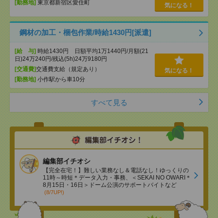
[勤務地]
東京都新宿区愛住町
気になる！
鋼材の加工・梱包作業/時給1430円[派遣]
[給 与]
時給1430円 日額平均1万1440円/月額(21
日)24万240円/残込(5h)24万9180円
[交通費]
交通費支給（規定あり）
気になる！
[勤務地]
小作駅から車10分
すべて見る
編集部イチオシ
【完全在宅！】難しい業務なし＆電話なし！ゆっくりの
11時～時短＊データ入力・事務、＜SEKAI NO OWARI＊
8月15日・16日＞ドーム公演のサポートバイトなど
(8/7UP!)