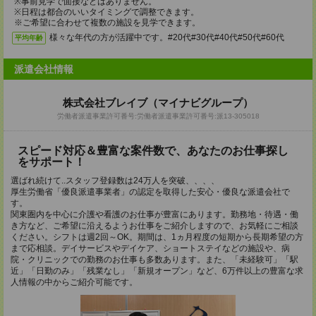
※事前見学で面接などはありません。
※日程は都合のいいタイミングで調整できます。
※ご希望に合わせて複数の施設を見学できます。
様々な年代の方が活躍中です。#20代#30代#40代#50代#60代
平均年齢
派遣会社情報
株式会社ブレイブ（マイナビグループ）
労働者派遣事業許可番号:労働者派遣事業許可番号:派13-305018
スピード対応＆豊富な案件数で、あなたのお仕事探し
をサポート！
選ばれ続けて..スタッフ登録数は24万人を突破、、、、
厚生労働省「優良派遣事業者」の認定を取得した安心・優良な派遣会社で
す。
関東圏内を中心に介護や看護のお仕事が豊富にあります。勤務地・待遇・働
き方など、ご希望に沿えるようお仕事をご紹介しますので、お気軽にご相談
ください。シフトは週2回～OK。期間は、1ヵ月程度の短期から長期希望の方
まで応相談。デイサービスやデイケア、ショートステイなどの施設や、病
院・クリニックでの勤務のお仕事も多数あります。また、「未経験可」「駅
近」「日勤のみ」「残業なし」「新規オープン」など、6万件以上の豊富な求
人情報の中からご紹介可能です。