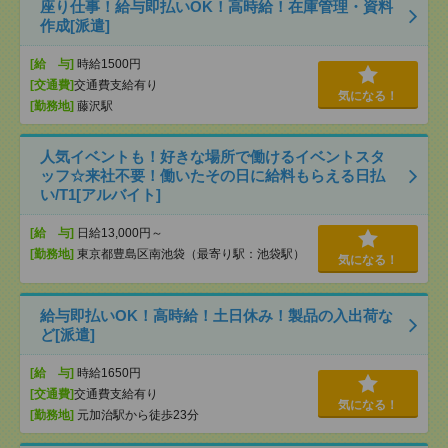
座り仕事！給与即払いOK！高時給！在庫管理・資料
作成[派遣]
[給 与]
時給1500円
[交通費]
交通費支給有り
気になる！
[勤務地]
藤沢駅
人気イベントも！好きな場所で働けるイベントスタ
ッフ☆来社不要！働いたその日に給料もらえる日払
い/T1[アルバイト]
[給 与]
日給13,000円～
[勤務地]
東京都豊島区南池袋（最寄り駅：池袋駅）
気になる！
給与即払いOK！高時給！土日休み！製品の入出荷な
ど[派遣]
[給 与]
時給1650円
[交通費]
交通費支給有り
気になる！
[勤務地]
元加治駅から徒歩23分