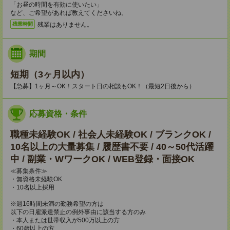
「お昼の時間を有効に使いたい」
など、ご希望があれば教えてくださいね。
残業はありません。
残業時間
期間
短期（3ヶ月以内）
【急募】1ヶ月～OK！スタート日の相談もOK！（最短2日後から）
応募資格・条件
職種未経験OK / 社会人未経験OK / ブランクOK /
10名以上の大量募集 / 履歴書不要 / 40～50代活躍
中 / 副業・WワークOK / WEB登録・面接OK
≪募集条件≫
・無資格未経験OK
・10名以上採用
※週16時間未満の勤務希望の方は
以下の日雇派遣禁止の例外事由に該当する方のみ
・本人または世帯収入が500万以上の方
・60歳以上の方