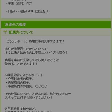
・学生（昼間）の方
・日払い・週払いOK（規定あり）
派遣先の概要
配属先について
【安心サポート】職場に事前見学できます！
条件が希望通りだからといって
すぐに働き始めるのは不安…という方も安心！
職場を事前に見学してから働くかどうか
決めることができます！
▽職場見学で分かるポイント
・介護対象者の様子。
・先輩職員の様子。
・事務所内の雰囲気。などなど
その他気になったことがあれば、弊社のフォロー
スタッフに何でも聞いてください！
※所要時間は30分ほど。