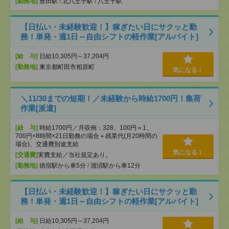
[勤務地]
豊田駅
/
北八王子駅
/
八王子駅
【日払い・未経験歓迎！】稼ぎたい日にサクッと勤
務！単発・週1日～自由シフトの軽作業[アルバイト]
[給 与]
日給10,305円～37,204円
[勤務地]
東京都町田市相原町
気になる！
＼11/30までの短期！／未経験から時給1700円！集荷
作業[派遣]
[給 与]
時給1700円／月収例：328、100円＝1、
700円×8時間×21日勤務の場合＋残業代(月20時間の
場合)、交通費別途支給
気になる！
[交通費]
実費支給／当社規定あり。
[勤務地]
徳宿駅から車5分
/
涸沼駅から車12分
【日払い・未経験歓迎！】稼ぎたい日にサクッと勤
務！単発・週1日～自由シフトの軽作業[アルバイト]
[給 与]
日給10,305円～37,204円