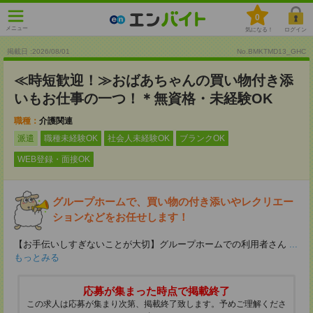
0
メニュー
気になる！
ログイン
掲載日 :2026
/
08
/
01
No.BMKTMD13_GHC
≪時短歓迎！≫おばあちゃんの買い物付き添
いもお仕事の一つ！＊無資格・未経験OK
職種：
介護関連
派遣
職種未経験OK
社会人未経験OK
ブランクOK
WEB登録・面接OK
グループホームで、買い物の付き添いやレクリエー
ションなどをお任せします！
【お手伝いしすぎないことが大切】グループホームでの利用者さん
...
もっとみる
応募が集まった時点で掲載終了
この求人は応募が集まり次第、掲載終了致します。予めご理解くださ