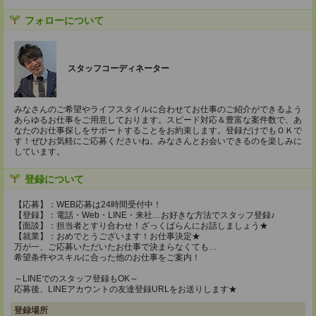
フォローについて
スタッフコーディネーター
みなさんのご希望やライフスタイルに合わせてお仕事のご紹介ができるよう
あらゆるお仕事をご用意しております。スピード対応＆豊富な案件数で、あ
なたのお仕事探しをサポートすることをお約束します。登録だけでもＯＫで
す！ぜひお気軽にご応募くださいね。みなさんとお会いできるのを楽しみに
しています。
登録について
【応募】：WEB応募は24時間受付中！
【登録】：電話・Web・LINE・来社…お好きな方法でスタッフ登録♪
【面談】：担当者とすり合わせ！ざっくばらんにお話しましょう★
【就業】：おめでとうございます！お仕事決定★
万が一、ご応募いただいたお仕事で決まらなくても…
希望条件やスキルに合った他のお仕事をご案内！
～LINEでのスタッフ登録もOK～
応募後、LINEアカウントの友達登録URLをお送りします★
登録場所