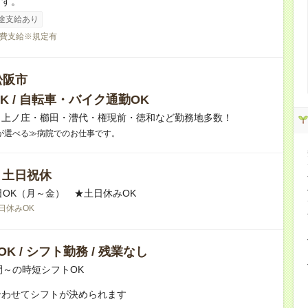
ます。
途支給あり
費支給※規定有
松阪市
K / 自転車・バイク通勤OK
】上ノ庄・櫛田・漕代・権現前・徳和など勤務地多数！
が選べる≫病院でのお仕事です。
/ 土日祝休
日OK（月～金） ★土日休みOK
日休みOK
K / シフト勤務 / 残業なし
間～の時短シフトOK
合わせてシフトが決められます
：