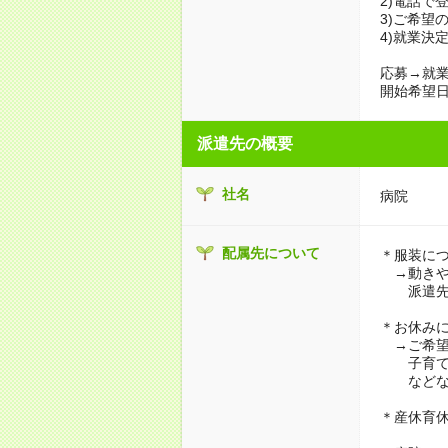
2)電話で
3)ご希望
4)就業決
応募→就業
開始希望日
派遣先の概要
社名
病院
配属先について
＊服装に
→動きや
派遣先に
＊お休み
→ご希望
子育て・
などな
＊産休育