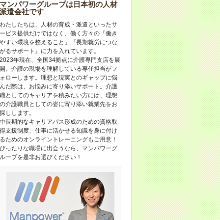
マンパワーグループは日本初の人材
派遣会社です
わたしたちは、人材の育成・派遣といったサ
ービス提供だけではなく、働く方々の『働き
やすい環境を整えること』『長期就労につな
がるサポート』に力を入れています。
2023年現在、全国34拠点に介護専門支店を展
開。介護の現場を理解している専任担当がフ
ォローします。理想と現実とのギャップに悩
んだ際は、お悩みに寄り添いサポート。介護
職としてのキャリアを積みたい方には、理想
の介護職員としての姿に寄り添い就業先をお
探しします。
中長期的なキャリアパス形成のための資格取
得支援制度、仕事に活かせる知識を身に付け
るためのオンライントレーニングもご用意！
ぴったりな職場に出会うなら、マンパワーグ
ループを是非お選びください！