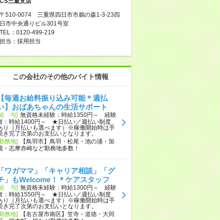
CS三重支店
〒510-0074 三重県四日市市鵜の森1-3-23四
日市中央通りビル301号室
TEL：0120-499-219
担当：採用担当
この会社のその他のバイト情報
【毎週お給料振り込み可能＊週払
い】おばあちゃんの生活サポート
[給 与]
無資格未経験：時給1350円～ 経験
者：時給1400円～ ★日払い／週払い制度
あり（月払いも選べます）※稼働開始時は手
続き完了次第のお支払いとなります。
[勤務地]
【鳥羽市】鳥羽・松尾・池の浦・加
茂・志摩赤崎など勤務地多数！
「ワガママ」「キャリア相談」「グ
チ」もWelcome！＊ケアスタッフ
[給 与]
無資格未経験：時給1300円～ 経験
者：時給1550円～ ★日払い／週払い制度
あり（月払いも選べます）※稼働開始時は手
続き完了次第のお支払いとなります。
[勤務地]
【名古屋市南区】笠寺・道徳・大同