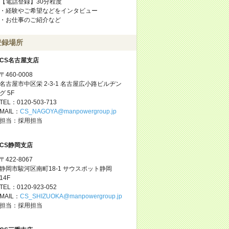
【電話登録】30分程度
・経験やご希望などをインタビュー
・お仕事のご紹介など
登録場所
CS名古屋支店
〒460-0008
名古屋市中区栄 2-3-1 名古屋広小路ビルヂン
グ 5F
TEL：0120-503-713
MAIL：
CS_NAGOYA@manpowergroup.jp
担当：採用担当
CS静岡支店
〒422-8067
静岡市駿河区南町18-1 サウスポット静岡
14F
TEL：0120-923-052
MAIL：
CS_SHIZUOKA@manpowergroup.jp
担当：採用担当