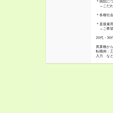
＊病院に
→こだわ
＊各種社
＊直接雇
→ご希望
20代・3
異業種か
転職例：
入力 な