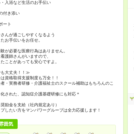
い・入浴など生活のお手伝い
の付き添い
ポート
者さんが過ごしやすくなるよう
したお手伝いをお任せ。
経験が必要な医療行為はありません。
看護師さんがいますので、
たことがあっても安心ですよ。
でも大丈夫！！≫
ーは資格取得支援制度も万全！！
任者・実務者研修・介護福祉士のスクール補助はもちろんのこ
務化された、認知症介護基礎研修にも対応＊
は奨励金を支給（社内規定あり）
ップしたい方をマンパワーグループは全力応援します！
雰囲気