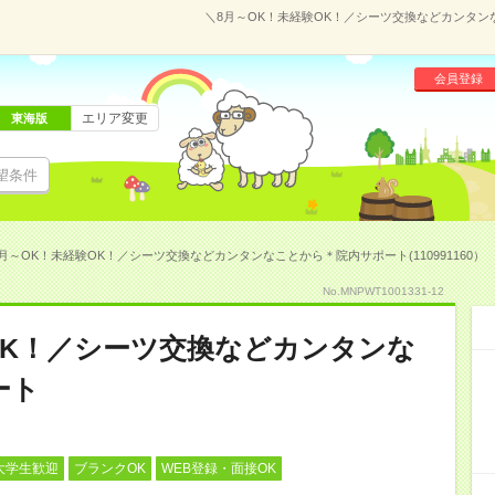
＼8月～OK！未経験OK！／シーツ交換などカンタンな
会員登録
エリア変更
東海版
望条件
月～OK！未経験OK！／シーツ交換などカンタンなことから＊院内サポート(110991160）
No.MNPWT1001331-12
OK！／シーツ交換などカンタンな
ート
大学生歓迎
ブランクOK
WEB登録・面接OK