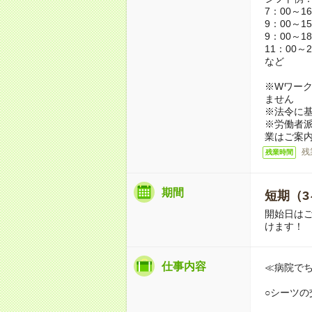
7：00～1
9：00～1
9：00～1
11：00～2
など
※Wワーク
ません
※法令に基
※労働者
業はご案
残
残業時間
期間
短期（3
開始日は
けます！
仕事内容
≪病院で
○シーツの