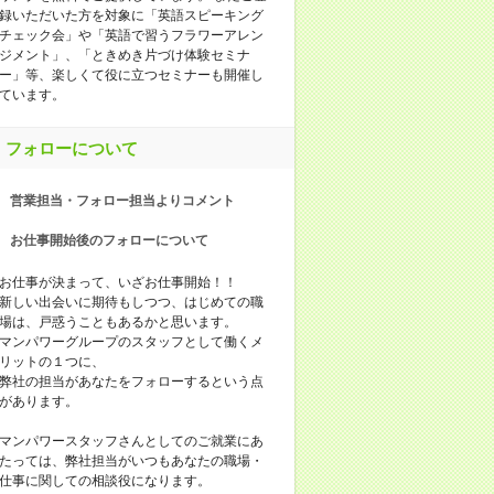
録いただいた方を対象に「英語スピーキング
チェック会」や「英語で習うフラワーアレン
ジメント」、「ときめき片づけ体験セミナ
ー」等、楽しくて役に立つセミナーも開催し
ています。
フォローについて
営業担当・フォロー担当よりコメント
お仕事開始後のフォローについて
お仕事が決まって、いざお仕事開始！！
新しい出会いに期待もしつつ、はじめての職
場は、戸惑うこともあるかと思います。
マンパワーグループのスタッフとして働くメ
リットの１つに、
弊社の担当があなたをフォローするという点
があります。
マンパワースタッフさんとしてのご就業にあ
たっては、弊社担当がいつもあなたの職場・
仕事に関しての相談役になります。