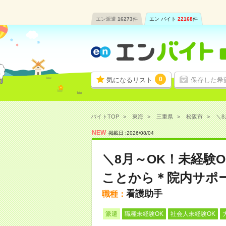
エン派遣
16273
件
エン バイト
22168
件
0
気になるリスト
保存した希
バイトTOP
東海
三重県
松阪市
＼8
NEW
掲載日 :
2026
/
08
/
04
＼8月～OK！未経験
ことから＊院内サポ
看護助手
職種：
派遣
職種未経験OK
社会人未経験OK