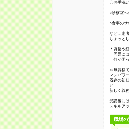
〇お手洗
○診察室へ
○食事のサ
など…患
ちょっと
＊資格や
周囲には
何か困っ
≪無資格
マンパワ
既存の初
と
新しく義
受講後に
スキルア
職場の