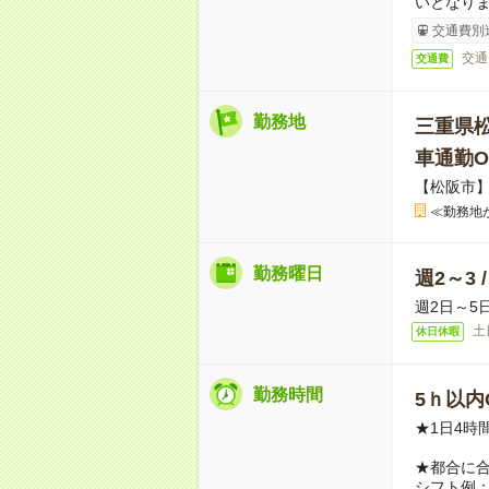
いとなり
交通費別
交通
交通費
勤務地
三重県
車通勤O
【松阪市
≪勤務地
勤務曜日
週2～3 
週2日～5
土
休日休暇
勤務時間
5ｈ以内O
★1日4時
★都合に
シフト例