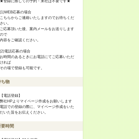
★登録に際しての予約・来社は不要です★
(1)WEB応募の場合
こちらからご連絡いたしますのでお待ちくだ
さい。
ご応募頂いた後、案内メールをお送りします
ので
内容をご確認ください。
(2)電話応募の場合
お時間のあるときにお電話にてご応募いただ
ければ
その場で登録も可能です。
持ち物
【電話登録】
弊社HPよりマイページ作成をお願いします
電話での登録の際に、マイページ作成をいた
だいた旨をお伝えください。
所要時間