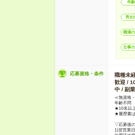
年齢
男女
職場の
仕事の
応募資格・条件
職種未経験
歓迎 / 
中 / 
≪無資格・
年齢不問
★10名以
★履歴書
▽応募後
1)翌営業