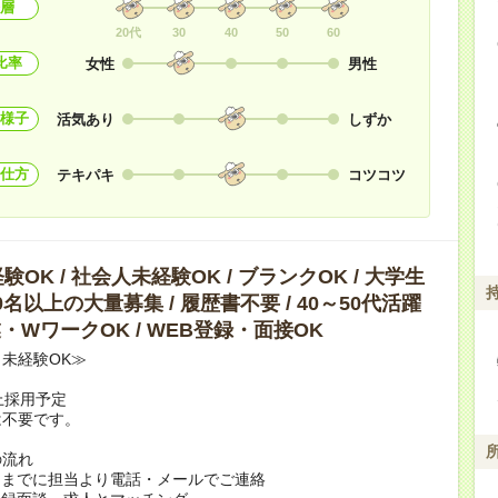
層
20代
30
40
50
60
比率
女性
男性
様子
活気あり
しずか
仕方
テキパキ
コツコツ
OK / 社会人未経験OK / ブランクOK / 大学生
10名以上の大量募集 / 履歴書不要 / 40～50代活躍
副業・WワークOK / WEB登録・面接OK
未経験OK≫
上採用予定
は不要です。
の流れ
日までに担当より電話・メールでご連絡