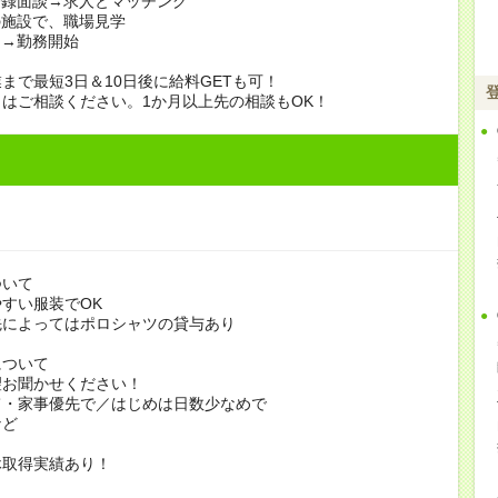
登録面談→求人とマッチング
の施設で、職場見学
定→勤務開始
まで最短3日＆10日後に給料GETも可！
はご相談ください。1か月以上先の相談もOK！
ついて
すい服装でOK
よってはポロシャツの貸与あり
について
お聞かせください！
家事優先で／はじめは日数少なめで
ど
休取得実績あり！