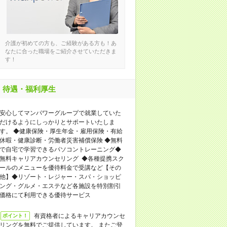
介護が初めての方も、ご経験がある方も！あ
なたに合った職場をご紹介させていただきま
す！
待遇・福利厚生
安心してマンパワーグループで就業していた
だけるようにしっかりとサポートいたしま
す。 ◆健康保険・厚生年金・雇用保険・有給
休暇・健康診断・労働者災害補償保険 ◆無料
で自宅で学習できるパソコントレーニング◆
無料キャリアカウンセリング ◆各種提携スク
ールのメニューを優待料金で受講など【その
他】◆リゾート・レジャー・スパ・ショッピ
ング・グルメ・エステなど各施設を特別割引
価格にて利用できる優待サービス
有資格者によるキャリアカウンセ
ポイント！
リングを無料でご提供しています。 またご登