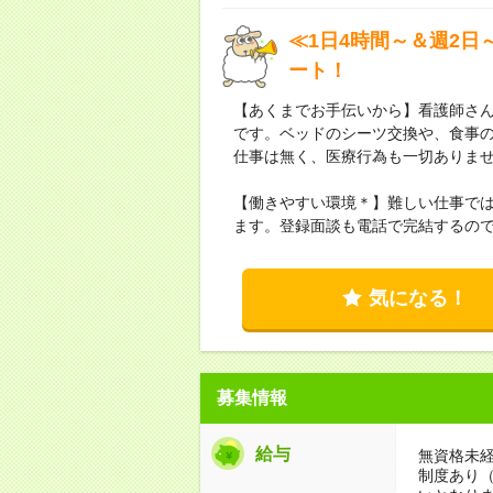
≪1日4時間～＆週2日
ート！
【あくまでお手伝いから】看護師さ
です。ベッドのシーツ交換や、食事
仕事は無く、医療行為も一切ありま
【働きやすい環境＊】難しい仕事では
ます。登録面談も電話で完結するの
気になる！
募集情報
給与
無資格未経
制度あり