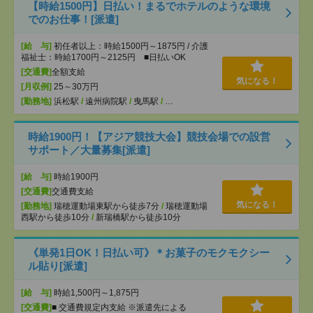
【時給1500円】日払い！まるでホテルのような環境
でのお仕事！[派遣]
[給 与]
初任者以上：時給1500円～1875円 / 介護
福祉士：時給1700円～2125円 ■日払いOK
[交通費]
全額支給
気になる！
[月収例]
25～30万円
[勤務地]
浜松駅
/
遠州病院駅
/
曳馬駅
/
…
時給1900円！【アジア競技大会】競技会場での設営
サポート／大量募集[派遣]
[給 与]
時給1900円
[交通費]
交通費支給
気になる！
[勤務地]
瑞穂運動場東駅から徒歩7分
/
瑞穂運動場
西駅から徒歩10分
/
新瑞橋駅から徒歩10分
《単発1日OK！日払い可》＊お菓子のモクモクシー
ル貼り[派遣]
[給 与]
時給1,500円～1,875円
[交通費]
■ 交通費規定内支給 ※派遣先による