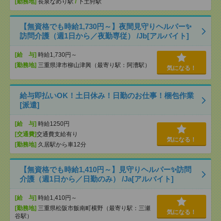
[勤務地]
長泉なめり駅
/
下土狩駅
【無資格でも時給1,730円～】夜間見守りヘルパー✨
訪問介護（週1日から／夜勤専従） /Jb[アルバイト]
[給 与]
時給1,730円～
[勤務地]
三重県津市柳山津興（最寄り駅：阿漕駅）
気になる！
給与即払いOK！土日休み！日勤のお仕事！梱包作業
[派遣]
[給 与]
時給1250円
[交通費]
交通費支給有り
気になる！
[勤務地]
久居駅から車12分
【無資格でも時給1,410円～】見守りヘルパー✨訪問
介護（週1日から／日勤のみ） /Ja[アルバイト]
[給 与]
時給1,410円～
[勤務地]
三重県松阪市飯南町横野（最寄り駅：三瀬
気になる！
谷駅）