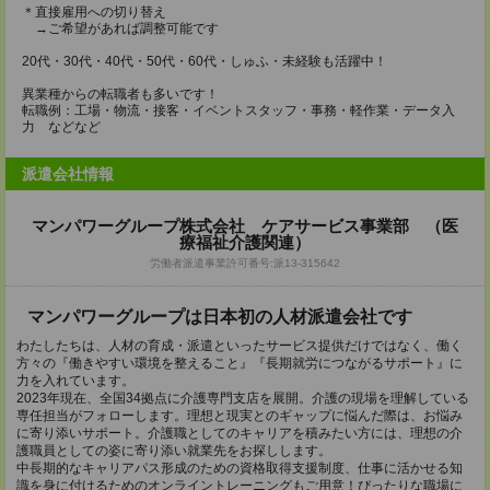
＊直接雇用への切り替え
→ご希望があれば調整可能です
20代・30代・40代・50代・60代・しゅふ・未経験も活躍中！
異業種からの転職者も多いです！
転職例：工場・物流・接客・イベントスタッフ・事務・軽作業・データ入
力 などなど
派遣会社情報
マンパワーグループ株式会社 ケアサービス事業部 （医
療福祉介護関連）
労働者派遣事業許可番号:派13-315642
マンパワーグループは日本初の人材派遣会社です
わたしたちは、人材の育成・派遣といったサービス提供だけではなく、働く
方々の『働きやすい環境を整えること』『長期就労につながるサポート』に
力を入れています。
2023年現在、全国34拠点に介護専門支店を展開。介護の現場を理解している
専任担当がフォローします。理想と現実とのギャップに悩んだ際は、お悩み
に寄り添いサポート。介護職としてのキャリアを積みたい方には、理想の介
護職員としての姿に寄り添い就業先をお探しします。
中長期的なキャリアパス形成のための資格取得支援制度、仕事に活かせる知
識を身に付けるためのオンライントレーニングもご用意！ぴったりな職場に