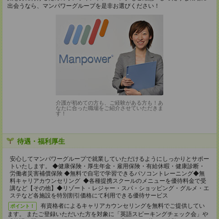
出会うなら、マンパワーグループを是非お選びください！
介護が初めての方も、ご経験がある方も！あ
なたに合った職場をご紹介させていただきま
す！
待遇・福利厚生
安心してマンパワーグループで就業していただけるようにしっかりとサポー
トいたします。 ◆健康保険・厚生年金・雇用保険・有給休暇・健康診断・
労働者災害補償保険 ◆無料で自宅で学習できるパソコントレーニング◆無
料キャリアカウンセリング ◆各種提携スクールのメニューを優待料金で受
講など【その他】◆リゾート・レジャー・スパ・ショッピング・グルメ・エ
ステなど各施設を特別割引価格にて利用できる優待サービス
有資格者によるキャリアカウンセリングを無料でご提供してい
ポイント！
ます。 またご登録いただいた方を対象に「英語スピーキングチェック会」や