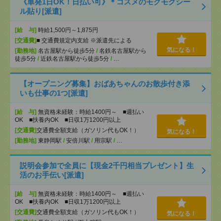
《単発1日OK！日払い可》＊コスメのモクモクシー
ル貼り[派遣]
[給 与]
時給1,500円～1,875円
[交通費]
■ 交通費規定内支給 ※派遣先による
気になる！
[勤務地]
名古屋駅から徒歩5分
/
名鉄名古屋駅から
徒歩5分
/
近鉄名古屋駅から徒歩5分
/
…
【オープニング募集】おばあちゃんのお散歩付き添
いも仕事の1つ[派遣]
[給 与]
無資格未経験：時給1400円～ ■週払い
OK ■扶養内OK ■日収1万1200円以上
[交通費]
交通費全額支給（ガソリン代もOK！）
気になる！
[勤務地]
東静岡駅
/
安倍川駅
/
用宗駅
/
…
説明会参加で全員に【現金2千円相当プレゼント】生
活のお手伝い[派遣]
[給 与]
無資格未経験：時給1400円～ ■週払い
OK ■扶養内OK ■日収1万1200円以上
[交通費]
交通費全額支給（ガソリン代もOK！）
気になる！