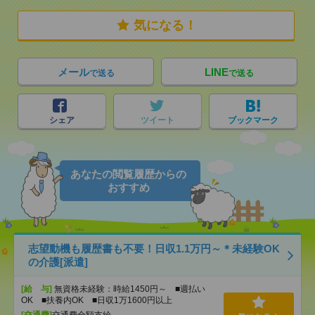
気になる！
メール
LINE
で送る
で送る
シェア
ツイート
ブックマーク
あなたの閲覧履歴からの
おすすめ
志望動機も履歴書も不要！日収1.1万円～＊未経験OK
の介護[派遣]
[給 与]
無資格未経験：時給1450円～ ■週払い
OK ■扶養内OK ■日収1万1600円以上