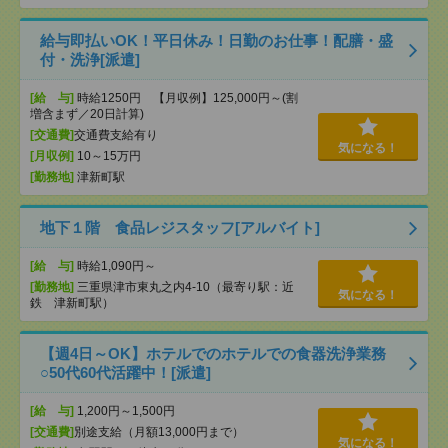
給与即払いOK！平日休み！日勤のお仕事！配膳・盛
付・洗浄[派遣]
[給 与]
時給1250円 【月収例】125,000円～(割
増含まず／20日計算)
[交通費]
交通費支給有り
気になる！
[月収例]
10～15万円
[勤務地]
津新町駅
地下１階 食品レジスタッフ[アルバイト]
[給 与]
時給1,090円～
[勤務地]
三重県津市東丸之内4-10（最寄り駅：近
気になる！
鉄 津新町駅）
【週4日～OK】ホテルでのホテルでの食器洗浄業務
○50代60代活躍中！[派遣]
[給 与]
1,200円～1,500円
[交通費]
別途支給（月額13,000円まで）
気になる！