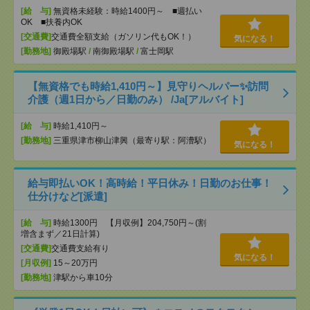
[給 与]
無資格未経験：時給1400円～ ■週払い
OK ■扶養内OK
[交通費]
交通費全額支給（ガソリン代もOK！）
気になる！
[勤務地]
御殿場駅
/
南御殿場駅
/
富士岡駅
【無資格でも時給1,410円～】見守りヘルパー✨訪問
介護（週1日から／日勤のみ） /Ja[アルバイト]
[給 与]
時給1,410円～
[勤務地]
三重県津市柳山津興（最寄り駅：阿漕駅）
気になる！
給与即払いOK！高時給！平日休み！日勤のお仕事！
仕分けなど[派遣]
[給 与]
時給1300円 【月収例】204,750円～(割
増含まず／21日計算)
[交通費]
交通費支給有り
気になる！
[月収例]
15～20万円
[勤務地]
津駅から車10分