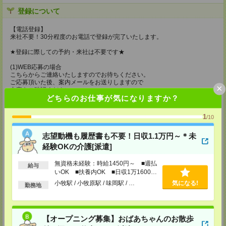
登録について
【電話登録】
来社不要！30分程度のお電話で登録が完了いたします。
★登録に際しての予約・来社は不要です★
(1)WEB応募の場合
こちらからご連絡いたしますのでお待ちください。
ご応募頂いた後、案内メールをお送りしますので
×
内容をご確認ください。
どちらのお仕事が気になりますか？
(2)電話応募の場合
お時間のあるときにお電話にてご応募いただければ
1
/10
その場で登録も可能です。
志望動機も履歴書も不要！日収1.1万円～＊未
持ち物
経験OKの介護[派遣]
【電話登録】
弊社HPよりマイページ作成をお願いします
無資格未経験：時給1450円～ ■週払
電話での登録の際に、マイページ作成をいただいた旨をお伝えください。
給与
いOK ■扶養内OK ■日収1万1600円
以上
所要時間
小牧駅 / 小牧原駅 / 味岡駅 / …
気になる!
勤務地
【電話登録】30分程度
・経験やご希望などをインタビュー
・お仕事のご紹介など
【オープニング募集】おばあちゃんのお散歩