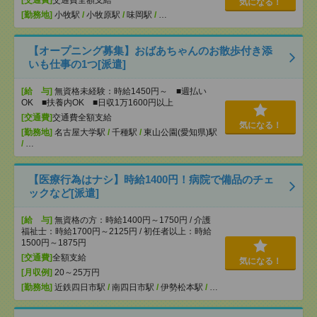
[交通費]
交通費全額支給
気になる！
[勤務地]
小牧駅
/
小牧原駅
/
味岡駅
/
…
【オープニング募集】おばあちゃんのお散歩付き添
いも仕事の1つ[派遣]
[給 与]
無資格未経験：時給1450円～ ■週払い
OK ■扶養内OK ■日収1万1600円以上
[交通費]
交通費全額支給
気になる！
[勤務地]
名古屋大学駅
/
千種駅
/
東山公園(愛知県)駅
/
…
【医療行為はナシ】時給1400円！病院で備品のチェ
ックなど[派遣]
[給 与]
無資格の方：時給1400円～1750円 / 介護
福祉士：時給1700円～2125円 / 初任者以上：時給
1500円～1875円
[交通費]
全額支給
気になる！
[月収例]
20～25万円
[勤務地]
近鉄四日市駅
/
南四日市駅
/
伊勢松本駅
/
…