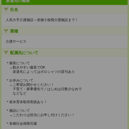
派遣先の概要
社名
人気大手介護施設～老舗小規模介護施設まで！
業種
介護サービス
配属先について
＊服装について
→動きやすい服装でOK
派遣先によってはポロシャツの貸与あり
＊お休みについて
→ご希望お聞かせください！
子育て・家事優先で／はじめは日数少なめで
などなど
＊産休育休取得実績あり！
＊施設について
→こだわりは担当にお申し付けください！
＊各種社会保険完備