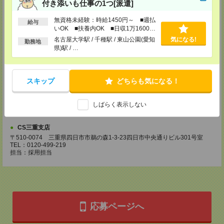
登録場所
付き添いも仕事の1つ[派遣]
CS名古屋支店
無資格未経験：時給1450円～ ■週払
給与
〒460-0008
いOK ■扶養内OK ■日収1万1600円
名古屋市中区栄 2-3-1 名古屋広小路ビルヂング 5F
以上
名古屋大学駅 / 千種駅 / 東山公園(愛知
気になる!
勤務地
TEL：0120-503-713
県)駅 / …
MAIL：
CS_NAGOYA@manpowergroup.jp
担当：採用担当
CS静岡支店
スキップ
どちらも気になる！
〒422-8067
静岡市駿河区南町18-1 サウスポット静岡 14F
TEL：0120-923-052
しばらく表示しない
MAIL：
CS_SHIZUOKA@manpowergroup.jp
担当：採用担当
CS三重支店
〒510-0074 三重県四日市市鵜の森1-3-23四日市中央通りビル301号室
TEL：0120-499-219
担当：採用担当
応募ページへ