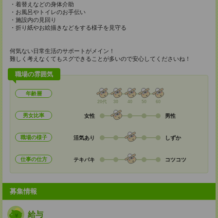
・着替えなどの身体介助
・お風呂やトイレのお手伝い
・施設内の見回り
・折り紙やお絵描きなどをする様子を見守る
何気ない日常生活のサポートがメイン！
難しく考えなくてもスグできることが多いので安心してくださいね！
職場の雰囲気
年齢層
20代
30
40
50
60
男女比率
女性
男性
職場の様子
活気あり
しずか
仕事の仕方
テキパキ
コツコツ
募集情報
給与