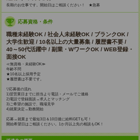
長期のお仕事です。開始日はご相談ください！ ★急募
応募資格・条件
職種未経験OK / 社会人未経験OK / ブランクOK /
大学生歓迎 / 10名以上の大量募集 / 履歴書不要 /
40～50代活躍中 / 副業・WワークOK / WEB登録・
面接OK
≪無資格・未経験OK≫
年齢不問
★10名以上採用予定
★履歴書は不要です。
▽応募後の流れ
1)翌営業日までに担当より電話・メールでご連絡
2)電話で登録面談→求人とマッチング
3)ご希望の施設で、職場見学
4)就業決定→勤務開始
応募→就業まで最短3日＆10日後に給料GETも可！
開始希望日はご相談ください。1か月以上先の相談もOK！