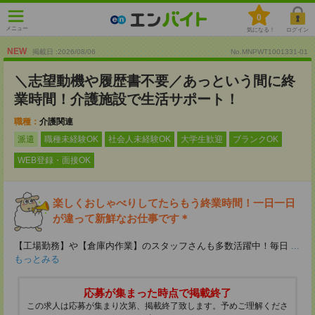
0
メニュー
気になる！
ログイン
NEW
掲載日 :2026
/
08
/
06
No.MNPWT1001331-01
＼志望動機や履歴書不要／あっという間に終
業時間！介護施設で生活サポート！
職種：
介護関連
派遣
職種未経験OK
社会人未経験OK
大学生歓迎
ブランクOK
WEB登録・面接OK
楽しくおしゃべりしてたらもう終業時間！一日一日
が違って新鮮なお仕事です＊
【工場勤務】や【倉庫内作業】のスタッフさんも多数活躍中！毎日
...
もっとみる
応募が集まった時点で掲載終了
この求人は応募が集まり次第、掲載終了致します。予めご理解くださ