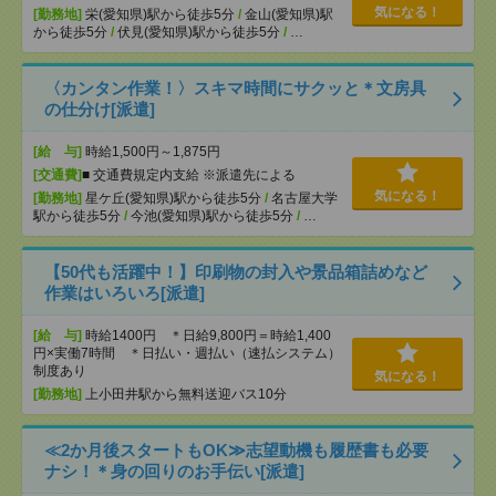
気になる！
[勤務地]
栄(愛知県)駅から徒歩5分
/
金山(愛知県)駅
から徒歩5分
/
伏見(愛知県)駅から徒歩5分
/
…
〈カンタン作業！〉スキマ時間にサクッと＊文房具
の仕分け[派遣]
[給 与]
時給1,500円～1,875円
[交通費]
■ 交通費規定内支給 ※派遣先による
気になる！
[勤務地]
星ケ丘(愛知県)駅から徒歩5分
/
名古屋大学
駅から徒歩5分
/
今池(愛知県)駅から徒歩5分
/
…
【50代も活躍中！】印刷物の封入や景品箱詰めなど
作業はいろいろ[派遣]
[給 与]
時給1400円 ＊日給9,800円＝時給1,400
円×実働7時間 ＊日払い・週払い（速払システム）
制度あり
気になる！
[勤務地]
上小田井駅から無料送迎バス10分
≪2か月後スタートもOK≫志望動機も履歴書も必要
ナシ！＊身の回りのお手伝い[派遣]