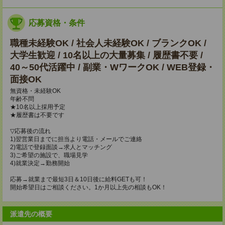
応募資格・条件
職種未経験OK / 社会人未経験OK / ブランクOK /
大学生歓迎 / 10名以上の大量募集 / 履歴書不要 /
40～50代活躍中 / 副業・WワークOK / WEB登録・
面接OK
無資格・未経験OK
年齢不問
★10名以上採用予定
★履歴書は不要です
▽応募後の流れ
1)翌営業日までに担当より電話・メールでご連絡
2)電話で登録面談→求人とマッチング
3)ご希望の施設で、職場見学
4)就業決定→勤務開始
応募→就業まで最短3日＆10日後に給料GETも可！
開始希望日はご相談ください。1か月以上先の相談もOK！
派遣先の概要