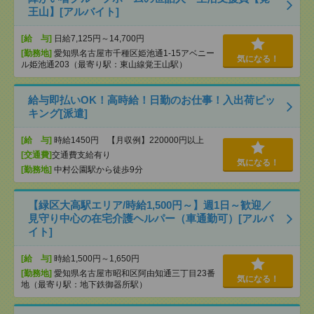
王山】[アルバイト]
[給 与]
日給7,125円～14,700円
[勤務地]
愛知県名古屋市千種区姫池通1-15アベニー
気になる！
ル姫池通203（最寄り駅：東山線覚王山駅）
給与即払いOK！高時給！日勤のお仕事！入出荷ピッ
キング[派遣]
[給 与]
時給1450円 【月収例】220000円以上
[交通費]
交通費支給有り
気になる！
[勤務地]
中村公園駅から徒歩9分
【緑区大高駅エリア/時給1,500円～】週1日～歓迎／
見守り中心の在宅介護ヘルパー（車通勤可）[アルバ
イト]
[給 与]
時給1,500円～1,650円
[勤務地]
愛知県名古屋市昭和区阿由知通三丁目23番
気になる！
地（最寄り駅：地下鉄御器所駅）