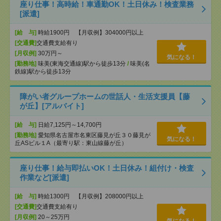
座り仕事！高時給！車通勤OK！土日休み！検査業務
[派遣]
[給 与]
時給1900円 【月収例】304000円以上
[交通費]
交通費支給有り
[月収例]
30万円～
気になる！
[勤務地]
味美(東海交通線)駅から徒歩13分
/
味美(名
鉄線)駅から徒歩13分
障がい者グループホームの世話人・生活支援員【藤
が丘】[アルバイト]
[給 与]
日給7,125円～14,700円
[勤務地]
愛知県名古屋市名東区藤見が丘３０藤見が
気になる！
丘ASビル１A（最寄り駅：東山線藤が丘）
座り仕事！給与即払いOK！土日休み！組付け・検査
作業など[派遣]
[給 与]
時給1300円 【月収例】208000円以上
[交通費]
交通費支給有り
[月収例]
20～25万円