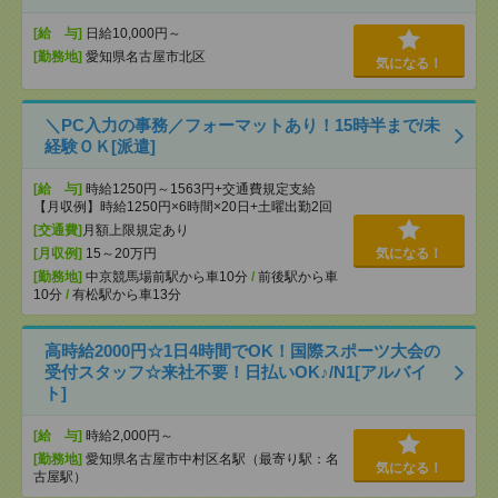
[給 与]
日給10,000円～
[勤務地]
愛知県名古屋市北区
気になる！
＼PC入力の事務／フォーマットあり！15時半まで/未
経験ＯＫ[派遣]
[給 与]
時給1250円～1563円+交通費規定支給
【月収例】時給1250円×6時間×20日+土曜出勤2回
[交通費]
月額上限規定あり
[月収例]
15～20万円
気になる！
[勤務地]
中京競馬場前駅から車10分
/
前後駅から車
10分
/
有松駅から車13分
高時給2000円☆1日4時間でOK！国際スポーツ大会の
受付スタッフ☆来社不要！日払いOK♪/N1[アルバイ
ト]
[給 与]
時給2,000円～
[勤務地]
愛知県名古屋市中村区名駅（最寄り駅：名
気になる！
古屋駅）