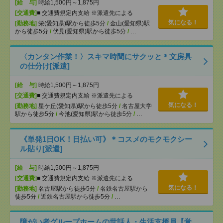
[給 与]
時給1,500円～1,875円
[交通費]
■ 交通費規定内支給 ※派遣先による
気になる！
[勤務地]
栄(愛知県)駅から徒歩5分
/
金山(愛知県)駅
から徒歩5分
/
伏見(愛知県)駅から徒歩5分
/
…
〈カンタン作業！〉スキマ時間にサクッと＊文房具
の仕分け[派遣]
[給 与]
時給1,500円～1,875円
[交通費]
■ 交通費規定内支給 ※派遣先による
気になる！
[勤務地]
星ケ丘(愛知県)駅から徒歩5分
/
名古屋大学
駅から徒歩5分
/
今池(愛知県)駅から徒歩5分
/
…
《単発1日OK！日払い可》＊コスメのモクモクシー
ル貼り[派遣]
[給 与]
時給1,500円～1,875円
[交通費]
■ 交通費規定内支給 ※派遣先による
気になる！
[勤務地]
名古屋駅から徒歩5分
/
名鉄名古屋駅から
徒歩5分
/
近鉄名古屋駅から徒歩5分
/
…
障がい者グループホームの世話人・生活支援員【覚