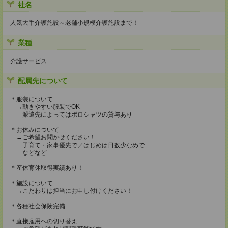
社名
人気大手介護施設～老舗小規模介護施設まで！
業種
介護サービス
配属先について
＊服装について
→動きやすい服装でOK
派遣先によってはポロシャツの貸与あり
＊お休みについて
→ご希望お聞かせください！
子育て・家事優先で／はじめは日数少なめで
などなど
＊産休育休取得実績あり！
＊施設について
→こだわりは担当にお申し付けください！
＊各種社会保険完備
＊直接雇用への切り替え