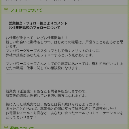
フォローについて
営業担当・フォロー担当よりコメント
お仕事開始後のフォローについて
お仕事が決まって、いざお仕事開始！！
新しい出会いに期待もしつつ、はじめての職場は、戸惑うこともあるかと思
います。
マンパワーグループのスタッフとして働くメリットの１つに、
弊社の担当があなたをフォローするという点があります。
マンパワースタッフさんとしてのご就業にあたっては、弊社担当がいつもあ
なたの職場・仕事に関しての相談役になります。
就業先（派遣先）もあなたも両者を担当しますので、
就業先の環境も理解している強い味方になれますよ。
気に入った就業先では、あなたは長く続けられるようにサポート
困ったことがあれば、就業先との間に立って解決に向けて調整をしたり
お電話やメール・対面など あなたに合ったツールでコミュニケーションを
とってまいります！
登録について