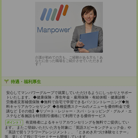
介護が初めての方も、ご経験がある方も！あ
なたに合った職場をご紹介させていただきま
す！
待遇・福利厚生
安心してマンパワーグループで就業していただけるようにしっかりとサポー
トいたします。 ◆健康保険・厚生年金・雇用保険・有給休暇・健康診断・
労働者災害補償保険 ◆無料で自宅で学習できるパソコントレーニング◆無
料キャリアカウンセリング ◆各種提携スクールのメニューを優待料金で受
講など【その他】◆リゾート・レジャー・スパ・ショッピング・グルメ・エ
ステなど各施設を特別割引価格にて利用できる優待サービス
有資格者によるキャリアカウンセリングを無料でご提供してい
ポイント！
ます。 またご登録いただいた方を対象に「英語スピーキングチェック会」や
「英語で習うフラワーアレンジメント」、「ときめき片づけ体験セミナー」
等、楽しくて役に立つセミナーも開催しています。