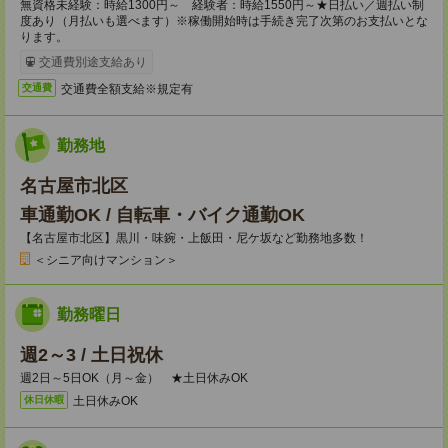
無資格未経験：時給1300円～ 経験者：時給1550円～★日払い／週払い制
度あり（月払いも選べます）※稼働開始時は手続き完了次第のお支払いとな
ります。
交通費別途支給あり
交通費全額支給※規定有
交通費
勤務地
名古屋市北区
車通勤OK / 自転車・バイク通勤OK
【名古屋市北区】黒川・味鋺・上飯田・尼ケ坂など勤務地多数！
＜シニア向けマンション＞
勤務曜日
週2～3 / 土日祝休
週2日～5日OK（月～金） ★土日休みOK
土日休みOK
休日休暇