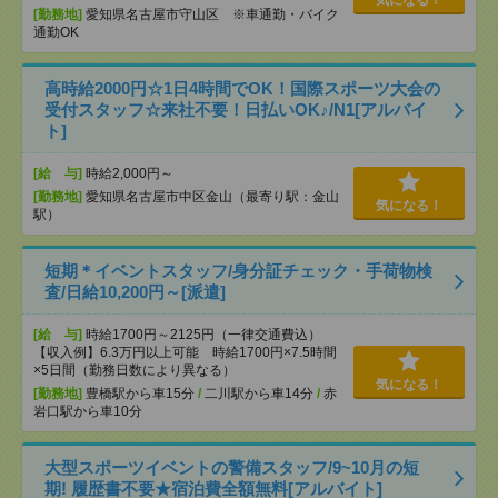
気になる！
[勤務地]
愛知県名古屋市守山区 ※車通勤・バイク
通勤OK
高時給2000円☆1日4時間でOK！国際スポーツ大会の
受付スタッフ☆来社不要！日払いOK♪/N1[アルバイ
ト]
[給 与]
時給2,000円～
[勤務地]
愛知県名古屋市中区金山（最寄り駅：金山
気になる！
駅）
短期＊イベントスタッフ/身分証チェック・手荷物検
査/日給10,200円～[派遣]
[給 与]
時給1700円～2125円（一律交通費込）
【収入例】6.3万円以上可能 時給1700円×7.5時間
×5日間（勤務日数により異なる）
気になる！
[勤務地]
豊橋駅から車15分
/
二川駅から車14分
/
赤
岩口駅から車10分
大型スポーツイベントの警備スタッフ/9~10月の短
期! 履歴書不要★宿泊費全額無料[アルバイト]