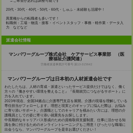
→ご希望があれば調整可能です
20代・30代・40代・50代・60代・しゅふ・未経験も活躍中！
異業種からの転職者も多いです！
転職例：工場・物流・接客・イベントスタッフ・事務・軽作業・データ入
力 などなど
派遣会社情報
マンパワーグループ株式会社 ケアサービス事業部 （医
療福祉介護関連）
労働者派遣事業許可番号:派13-315642
マンパワーグループは日本初の人材派遣会社です
わたしたちは、人材の育成・派遣といったサービス提供だけではなく、働く
方々の『働きやすい環境を整えること』『長期就労につながるサポート』に
力を入れています。
2023年現在、全国34拠点に介護専門支店を展開。介護の現場を理解している
専任担当がフォローします。理想と現実とのギャップに悩んだ際は、お悩み
に寄り添いサポート。介護職としてのキャリアを積みたい方には、理想の介
護職員としての姿に寄り添い就業先をお探しします。
中長期的なキャリアパス形成のための資格取得支援制度、仕事に活かせる知
識を身に付けるためのオンライントレーニングもご用意！ぴったりな職場に
出会うなら、マンパワーグループを是非お選びください！