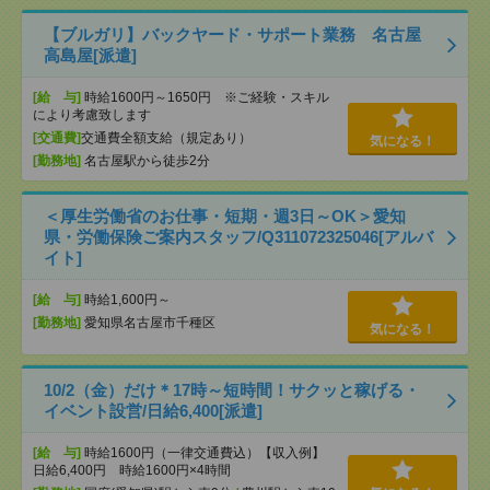
【ブルガリ】バックヤード・サポート業務 名古屋
高島屋[派遣]
[給 与]
時給1600円～1650円 ※ご経験・スキル
により考慮致します
[交通費]
交通費全額支給（規定あり）
気になる！
[勤務地]
名古屋駅から徒歩2分
＜厚生労働省のお仕事・短期・週3日～OK＞愛知
県・労働保険ご案内スタッフ/Q311072325046[アルバ
イト]
[給 与]
時給1,600円～
[勤務地]
愛知県名古屋市千種区
気になる！
10/2（金）だけ＊17時～短時間！サクッと稼げる・
イベント設営/日給6,400[派遣]
[給 与]
時給1600円（一律交通費込）【収入例】
日給6,400円 時給1600円×4時間