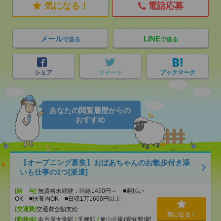
気になる！
電話応募
メール
LINE
で送る
で送る
シェア
ツイート
ブックマーク
あなたの閲覧履歴からの
おすすめ
【オープニング募集】おばあちゃんのお散歩付き添
いも仕事の1つ[派遣]
[給 与]
無資格未経験：時給1450円～ ■週払い
OK ■扶養内OK ■日収1万1600円以上
[交通費]
交通費全額支給
気になる！
[勤務地]
名古屋大学駅
/
千種駅
/
東山公園(愛知県)駅