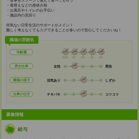
・食事をスプーンで運んで食べてもらう
・着替えなどの身体介助
・お風呂やトイレのお手伝い
・施設内の見回り
何気ない日常生活のサポートがメイン！
難しく考えなくてもスグできることが多いので安心してくださいね！
職場の雰囲気
年齢層
20代
30
40
50
60
男女比率
女性
男性
職場の様子
活気あり
しずか
仕事の仕方
テキパキ
コツコツ
募集情報
給与