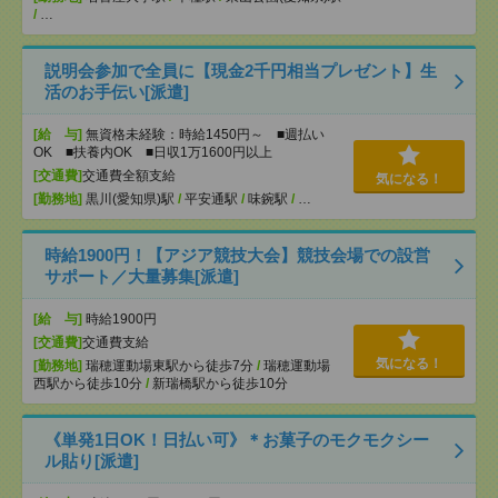
/
…
説明会参加で全員に【現金2千円相当プレゼント】生
活のお手伝い[派遣]
[給 与]
無資格未経験：時給1450円～ ■週払い
OK ■扶養内OK ■日収1万1600円以上
[交通費]
交通費全額支給
気になる！
[勤務地]
黒川(愛知県)駅
/
平安通駅
/
味鋺駅
/
…
時給1900円！【アジア競技大会】競技会場での設営
サポート／大量募集[派遣]
[給 与]
時給1900円
[交通費]
交通費支給
気になる！
[勤務地]
瑞穂運動場東駅から徒歩7分
/
瑞穂運動場
西駅から徒歩10分
/
新瑞橋駅から徒歩10分
《単発1日OK！日払い可》＊お菓子のモクモクシー
ル貼り[派遣]