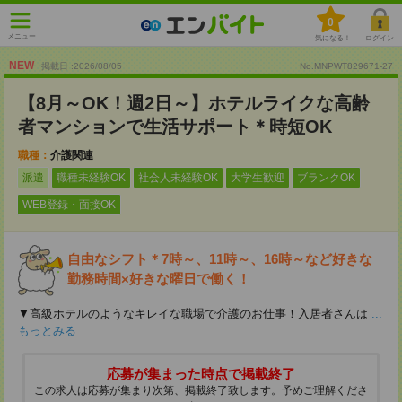
0
メニュー
気になる！
ログイン
NEW
掲載日 :2026
/
08
/
05
No.MNPWT829671-27
【8月～OK！週2日～】ホテルライクな高齢
者マンションで生活サポート＊時短OK
職種：
介護関連
派遣
職種未経験OK
社会人未経験OK
大学生歓迎
ブランクOK
WEB登録・面接OK
自由なシフト＊7時～、11時～、16時～など好きな
勤務時間×好きな曜日で働く！
▼高級ホテルのようなキレイな職場で介護のお仕事！入居者さんは
...
もっとみる
応募が集まった時点で掲載終了
この求人は応募が集まり次第、掲載終了致します。予めご理解くださ