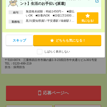
CS名古屋支店
ント】生活のお手伝い[派遣]
〒460-0008
名古屋市中区栄 2-3-1 名古屋広小路ビルヂング 5F
無資格未経験：時給1450円～ ■週払
給与
TEL：0120-503-713
いOK ■扶養内OK ■日収1万1600円
MAIL：
CS_NAGOYA@manpowergroup.jp
以上
黒川(愛知県)駅 / 平安通駅 / 味鋺駅 / …
気になる!
担当：採用担当
勤務地
CS静岡支店
〒422-8067
静岡市駿河区南町18-1 サウスポット静岡 14F
スキップ
どちらも気になる！
TEL：0120-923-052
MAIL：
CS_SHIZUOKA@manpowergroup.jp
担当：採用担当
しばらく表示しない
CS三重支店
〒510-0074 三重県四日市市鵜の森1-3-23四日市中央通りビル301号室
TEL：0120-499-219
担当：採用担当
応募ページへ