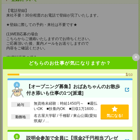
【電話登録】
来社不要！30分程度のお電話で登録が完了いたします。
★登録に際しての予約・来社は不要です★
(1)WEB応募の場合
こちらからご連絡いたしますのでお待ちください。
ご応募頂いた後、案内メールをお送りしますので
内容をご確認ください。
×
(2)電話応募の場合
お時間のあるときにお電話にてご応募いただければ
どちらのお仕事が気になりますか？
その場で登録も可能です。
1
/10
持ち物
【電話登録】
【オープニング募集】おばあちゃんのお散歩
弊社HPよりマイページ作成をお願いします
付き添いも仕事の1つ[派遣]
電話での登録の際に、マイページ作成をいただいた旨をお伝えください。
無資格未経験：時給1450円～ ■週払
所要時間
給与
いOK ■扶養内OK ■日収1万1600円
【電話登録】30分程度
以上
名古屋大学駅 / 千種駅 / 東山公園(愛知
気になる!
勤務地
・経験やご希望などをインタビュー
県)駅 / …
・お仕事のご紹介など
登録場所
説明会参加で全員に【現金2千円相当プレゼ