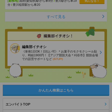
[勤務地]
国府(愛知県)駅から車9分
/
豊川駅から車19
気になる！
分
/
豊川稲荷駅から車20
すべて見る
編集部イチオシ
《単発1日OK！日払い可》＊お菓子のモクモクシール貼
り、時給1900円！【アジア競技大会＊刈谷市】競技会場
での設営サポートなど
(8/7UP!)
かんたん検索はこちら
エンバイトTOP