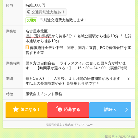
時給1600円
給与
交通費別途支給あり
※別途交通費支給致します！
交通費
名古屋市北区
勤務地
黒川(愛知県)駅
から徒歩3分
/
名城公園駅から徒歩19分
/
志賀
本通駅から徒歩19分
葬儀施行全般や中部、関東、関西に直営、FCで葬儀会館を運
営する企業
働き方は自由自在！ ライフスタイルに合った働き方が叶いま
勤務時間
す‥！ 【時間帯が選べる！】 ・15：30～24：00 （実働7時間30
分／休憩1時間） ・00：00～08：30 （実働7時間30分／休憩1
時間） ※終電の都合上、23:30までを希望！なども可能です 《研
毎月1日入社！ 入社後、１カ月間の研修期間があります！ 3
期間
修期間中の勤務時間》 1ヵ月目：9時～17時45分
年以上の長期就業や正社員登用も可能です＊
服装自由
/
シフト勤務
特徴
気になる！
応募する
詳細へ
掲載元企業名
株式会社アンフィニー
掲載日：2026.08.06