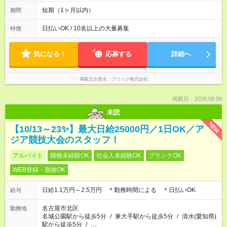
~2026年10月23日 短期勤務OK! 期間中フル勤務できる方優遇 ※
週3~5日勤務(勤務日数応相談) ※期間前から勤務スタートも可能
短期（1ヶ月以内）
期間
です! ★勤務時間 8:00~17:00(休憩1時間) ※現場により変動あり
※夜勤シフトあり
日払いOK / 10名以上の大量募集
特徴
気になる！
応募する
詳細へ
掲載元企業名
フリック株式会社
掲載日：2026.08.06
未読
NEW
【10/13～23✨】最大日給25000円／1日OK／ア
ジア競技大会のスタッフ！
アルバイト
職種未経験OK
社会人未経験OK
ブランクOK
WEB登録・面接OK
日給1.1万円～2.5万円 ＊勤務時間による ＊日払いOK
給与
名古屋市北区
勤務地
名城公園駅から徒歩5分
/
東大手駅から徒歩5分
/
清水(愛知県)
駅から徒歩5分
/
…