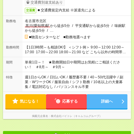
交通費別途支給あり
■ 交通費規定内支給 ※派遣先による
交通費
名古屋市北区
勤務地
黒川(愛知県)駅
から徒歩5分
/
平安通駅から徒歩5分
/
味鋺駅
から徒歩5分
/
…
■物流センターなど ■勤務地選べます
【1日3時間～も相談OK!】 ＜シフト例＞ 9:00～12:00 12:00～
勤務時間
17:00 17:00～22:00 18:00～21:00 など こちら以外の時間帯も
お気軽にご相談ください！
単発1日～！ ★勤務開始日や期間はお気軽にご相談くださ
期間
い！ ＃8月～ ＃9月～
週1日からOK
/
日払いOK
/
履歴書不要
/
40～50代活躍中
/
副
特徴
業・WワークOK
/
服装自由
/
シフト勤務
/
10名以上の大量募
集
/
電話対応なし
/
パソコンスキル不要
気になる！
応募する
詳細へ
掲載元企業名
株式会社バイトレ（キャムコムグループ）