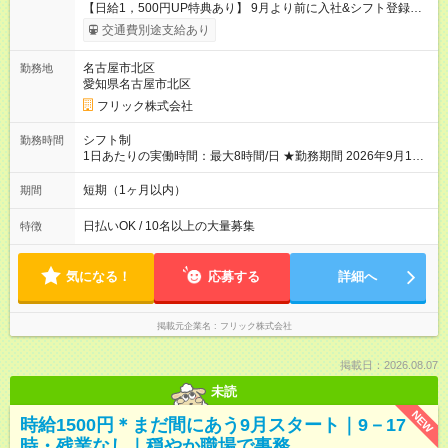
【日給1，500円UP特典あり】 9月より前に入社&シフト登録す
ると 期間中(9/16~10/23) の日給がUP! 日給1万1500円でしっか
交通費別途支給あり
り稼げます♪ 【試用期間】試用期間なし
名古屋市北区
勤務地
愛知県名古屋市北区
フリック株式会社
シフト制
勤務時間
1日あたりの実働時間：最大8時間/日 ★勤務期間 2026年9月16日
~2026年10月23日 短期勤務OK! 期間中フル勤務できる方優遇 ※
週3~5日勤務(勤務日数応相談) ※期間前から勤務スタートも可能
短期（1ヶ月以内）
期間
です! ★勤務時間 8:00~17:00(休憩1時間) ※現場により変動あり
※夜勤シフトあり
日払いOK / 10名以上の大量募集
特徴
気になる！
応募する
詳細へ
掲載元企業名
フリック株式会社
掲載日：2026.08.07
未読
NEW
時給1500円＊まだ間にあう9月スタート｜9－17
時・残業なし｜穏やか職場で事務