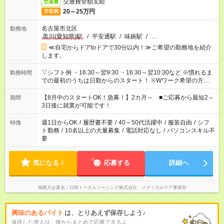
交通費全額支給
交通費
20～25万円
月収例
名古屋市北区
勤務地
黒川(愛知県)駅
/
平安通駅
/
味鋺駅
/
…
≪自宅からドアtoドアで30分以内！≫ご希望の勤務地を紹介
します。
▽シフト例 ・16:30～翌9:30 ・16:30～翌10:30など ※慣れるま
勤務時間
での最初のうちは日勤からのスタート！ ※Wワーク希望の方へ
今ご覧のお仕事で希望する勤務時間と、もう1つのお仕事の勤務
時間。 合計で週40時間を超える場合は応募できません。
【8月中のスタートOK！急募！】2カ月～ ■ご応募から最短2～
期間
3日後に就業が可能です！
週1日からOK
/
履歴書不要
/
40～50代活躍中
/
服装自由
/
シフ
特徴
ト勤務
/
10名以上の大量募集
/
電話対応なし
/
パソコンスキル不
要
気になる！
応募する
詳細へ
掲載元企業名
日研トータルソーシング株式会社 メディカルケア事業部
興味のあるバイト
は、とりあえず保存しよう♪
保存した求人は、後からまとめて応募できるよ。