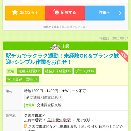
気になる！
応募する
詳細へ
掲載元企業名
株式会社アンフィニー
掲載日：2026.08.07
未読
NEW
駅チカでラクラク通勤！未経験OK＆ブランク歓
迎○シンプル作業をお任せ！
派遣
職種未経験OK
社会人未経験OK
ブランクOK
WEB登録・面接OK
時給1200円～1400円 ★Wワーク不可
給与
交通費別途支給あり
交通費全額支給
交通費
名古屋市北区
勤務地
志賀本通駅
/
黒川(愛知県)駅
/
尼ケ坂駅
/
…
名古屋市北区など…勤務地多数！通いやすい勤務地をご紹介