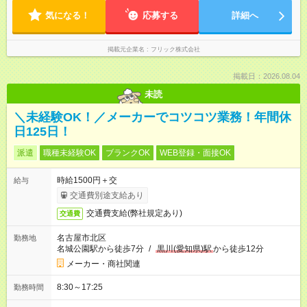
気になる！
応募する
詳細へ
掲載元企業名
フリック株式会社
掲載日：2026.08.04
未読
＼未経験OK！／メーカーでコツコツ業務！年間休
日125日！
派遣
職種未経験OK
ブランクOK
WEB登録・面接OK
時給1500円＋交
給与
交通費別途支給あり
交通費支給(弊社規定あり)
交通費
名古屋市北区
勤務地
名城公園駅から徒歩7分
/
黒川(愛知県)駅
から徒歩12分
メーカー・商社関連
8:30～17:25
勤務時間