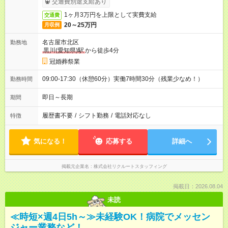
交通費別途支給あり
1ヶ月3万円を上限として実費支給
交通費
20～25万円
月収例
名古屋市北区
勤務地
黒川(愛知県)駅
から徒歩4分
冠婚葬祭業
09:00-17:30（休憩60分）実働7時間30分（残業少なめ！）
勤務時間
即日～長期
期間
履歴書不要
/
シフト勤務
/
電話対応なし
特徴
気になる！
応募する
詳細へ
掲載元企業名
株式会社リクルートスタッフィング
掲載日：2026.08.04
未読
≪時短×週4日5h～≫未経験OK！病院でメッセン
ジャー業務など！