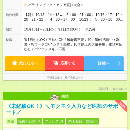
パラリンピック＊アジア競技大会✨！
【朝】 10/13・14・15→「6：00～21：00」 10/16・17・19・
勤務時間
20・21・22→「4：30～17：00」 10/23→「5：30～16：00」
【夕方】 10/16・17・19～21→「17：00～26：00」
10/22→「17：00～24：30」 10/23→「16：00～23：00」 ＊
10月13日～23日のうち1日単発OK！ ※急募
期間
勤務時間に関して、面談時にしっかりお伝えします！ 朝だ
け、夕方だけ、などもOKです！
週1日からOK
/
日払いOK
/
履歴書不要
/
40～50代活躍中
/
副
特徴
業・WワークOK
/
シフト勤務
/
10名以上の大量募集
/
電話対応
なし
/
パソコンスキル不要
気になる！
応募する
詳細へ
掲載元企業名
株式会社ビート
掲載日：2026.08.06
未読
NEW
《未経験OK！》＼モクモク入力など医師のサポ
ート／
派遣
職種未経験OK
ブランクOK
WEB登録・面接OK