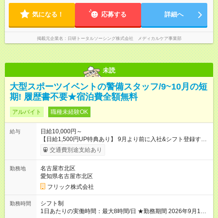
気になる！
応募する
詳細へ
掲載元企業名
日研トータルソーシング株式会社 メディカルケア事業部
未読
大型スポーツイベントの警備スタッフ/9~10月の短
期! 履歴書不要★宿泊費全額無料
アルバイト
職種未経験OK
日給10,000円～
給与
【日給1,500円UP特典あり】 9月より前に入社&シフト登録する
と 期間中(9/16~10/23) の日給がUP! 日給1万1500円でしっかり
交通費別途支給あり
稼げます♪ 【試用期間】試用期間なし
名古屋市北区
勤務地
愛知県名古屋市北区
フリック株式会社
シフト制
勤務時間
1日あたりの実働時間：最大8時間/日 ★勤務期間 2026年9月16日