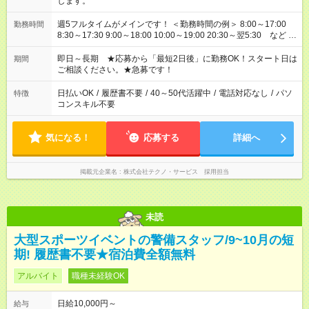
します。
週5フルタイムがメインです！ ＜勤務時間の例＞ 8:00～17:00
勤務時間
8:30～17:30 9:00～18:00 10:00～19:00 20:30～翌5:30 など ★
その他にも勤務時間多数！ 日勤のみ、残業なし、交替制など
ご希望を教えてください！
即日～長期 ★応募から「最短2日後」に勤務OK！スタート日は
期間
ご相談ください。★急募です！
日払いOK
/
履歴書不要
/
40～50代活躍中
/
電話対応なし
/
パソ
特徴
コンスキル不要
気になる！
応募する
詳細へ
掲載元企業名
株式会社テクノ・サービス 採用担当
未読
大型スポーツイベントの警備スタッフ/9~10月の短
期! 履歴書不要★宿泊費全額無料
アルバイト
職種未経験OK
日給10,000円～
給与