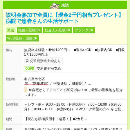
未読
説明会参加で全員に【現金2千円相当プレゼント】
病院で患者さんの生活サポート
派遣
職種未経験OK
社会人未経験OK
ブランクOK
WEB登録・面接OK
無資格未経験：時給1400円～ ■週払いOK ■扶養内OK ■日収
給与
1万1200円以上
交通費別途支給あり
交通費全額支給
交通費
名古屋市北区
勤務地
黒川(愛知県)駅
/
平安通駅
/
味鋺駅
/
…
≪自宅からドアtoドアで30分以内！≫ご希望の勤務地を紹介
します。
～シフト例～ 9:00～18:00（休憩60分） 7:00～16:00（休憩60
勤務時間
分） 10:00～19:00（休憩60分） ※Wワーク希望の方へ 今ご覧の
お仕事で希望する勤務時間と、もう1つのお仕事の勤務時間の合
計が 週40時間を超えなければOKです。
【現在も積極採用中！急募！】■2カ月～
期間
履歴書不要
/
40～50代活躍中
/
服装自由
/
シフト勤務
/
10名以
特徴