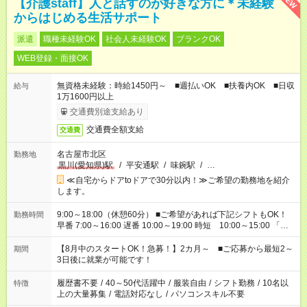
NEW
【介護staff】人と話すのが好きな方に＊未経験
からはじめる生活サポート
派遣
職種未経験OK
社会人未経験OK
ブランクOK
WEB登録・面接OK
無資格未経験：時給1450円～ ■週払いOK ■扶養内OK ■日収
給与
1万1600円以上
交通費別途支給あり
交通費全額支給
交通費
名古屋市北区
勤務地
黒川(愛知県)駅
/
平安通駅
/
味鋺駅
/
…
≪自宅からドアtoドアで30分以内！≫ご希望の勤務地を紹介
します。
9:00～18:00（休憩60分） ■ご希望があれば下記シフトもOK！
勤務時間
早番 7:00～16:00 遅番 10:00～19:00 時短 10:00～15:00 「家
族と休みを合わせたい」 「余裕を持って夕飯の準備がしたい」
「できれば残業はしたくない」 など、ご希望を教えてください
【8月中のスタートOK！急募！】2カ月～ ■ご応募から最短2～
期間
ね。 ※Wワーク希望の方へ 今ご覧のお仕事で希望する勤務時間
3日後に就業が可能です！
と、もう1つのお仕事の勤務時間。 合計で週40時間を超える場
合は応募できません。
履歴書不要
/
40～50代活躍中
/
服装自由
/
シフト勤務
/
10名以
特徴
上の大量募集
/
電話対応なし
/
パソコンスキル不要