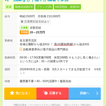
派遣
職種未経験OK
ブランクOK
WEB登録・面接OK
時給1500円 月収例 210,000円
給与
交通費別途支給あり
全額支給
交通費
20～25万円
月収例
名古屋市北区
勤務地
名城公園駅から徒歩6分
/
黒川(愛知県)駅
から徒歩9分
自動車業界向け電子部品の専門商社
09:00～17:00(実働7時間 休憩1時間) ※もう少し長く働きたい
勤務時間
という方には8：30～の就業もOKです
2026年09月上旬～長期 8月スタートできる方歓迎です ※9月
期間
～！
履歴書不要
/
40～50代活躍中
/
服装自由
特徴
気になる！
応募する
詳細へ
掲載元企業名
パーソルテンプスタッフ株式会社 （旧テンプスタッフ株式会社）