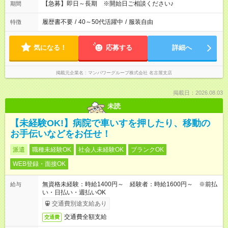
【急募】即日～長期 ※開始日ご相談ください♪
期間
履歴書不要
/
40～50代活躍中
/
服装自由
特徴
気になる！
応募する
詳細へ
掲載元企業名
マンパワーグループ株式会社 名古屋支店
掲載日：2026.08.03
未読
【未経験OK!】病院で車いすを押したり、移動の
お手伝いなどをお任せ！
派遣
職種未経験OK
社会人未経験OK
ブランクOK
WEB登録・面接OK
無資格未経験：時給1400円～ 経験者：時給1600円～ ※前払
給与
い・日払い・週払いOK
交通費別途支給あり
交通費全額支給
交通費