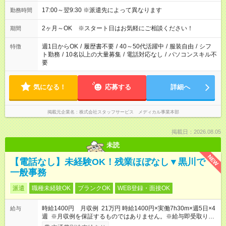
17:00～翌9:30 ※派遣先によって異なります
勤務時間
2ヶ月～OK ※スタート日はお気軽にご相談ください！
期間
週1日からOK
/
履歴書不要
/
40～50代活躍中
/
服装自由
/
シフ
特徴
ト勤務
/
10名以上の大量募集
/
電話対応なし
/
パソコンスキル不
要
気になる！
応募する
詳細へ
掲載元企業名
株式会社スタッフサービス メディカル事業本部
掲載日：2026.08.05
未読
NEW
【電話なし】未経験OK！残業ほぼなし▼黒川で
一般事務
派遣
職種未経験OK
ブランクOK
WEB登録・面接OK
時給1400円 月収例 21万円 時給1400円×実働7h30m×週5日×4
給与
週 ※月収例を保証するものではありません。※給与即受取りサ
ービス利用可（利用条件有）