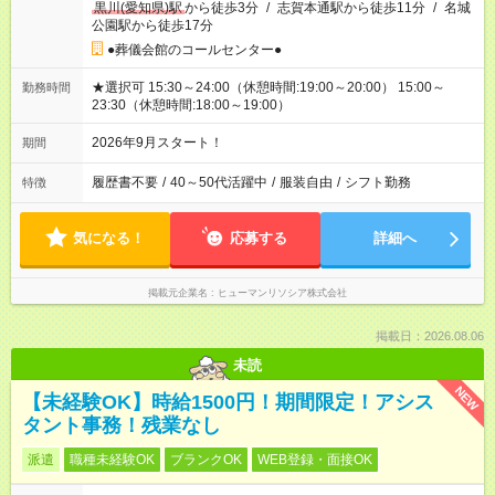
黒川(愛知県)駅
から徒歩3分
/
志賀本通駅から徒歩11分
/
名城
公園駅から徒歩17分
●葬儀会館のコールセンター●
★選択可 15:30～24:00（休憩時間:19:00～20:00） 15:00～
勤務時間
23:30（休憩時間:18:00～19:00）
2026年9月スタート！
期間
履歴書不要
/
40～50代活躍中
/
服装自由
/
シフト勤務
特徴
気になる！
応募する
詳細へ
掲載元企業名
ヒューマンリソシア株式会社
掲載日：2026.08.06
未読
NEW
【未経験OK】時給1500円！期間限定！アシス
タント事務！残業なし
派遣
職種未経験OK
ブランクOK
WEB登録・面接OK