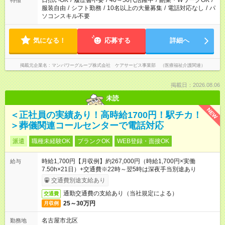
日払いOK
/
履歴書不要
/
40～50代活躍中
/
副業・WワークOK
/
特徴
服装自由
/
シフト勤務
/
10名以上の大量募集
/
電話対応なし
/
パ
ソコンスキル不要
気になる！
応募する
詳細へ
掲載元企業名
マンパワーグループ株式会社 ケアサービス事業部 （医療福祉介護関連）
掲載日：2026.08.06
未読
NEW
＜正社員の実績あり！高時給1700円！駅チカ！
＞葬儀関連コールセンターで電話対応
派遣
職種未経験OK
ブランクOK
WEB登録・面接OK
時給1,700円【月収例】約267,000円（時給1,700円×実働
給与
7.50h×21日）+交通費※22時～翌5時は深夜手当別途あり
交通費別途支給あり
通勤交通費の支給あり（当社規定による）
交通費
25～30万円
月収例
名古屋市北区
勤務地