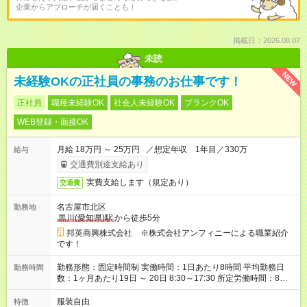
企業からアプローチが届くことも！
掲載日：2026.08.07
未読
NEW
未経験OKの正社員の事務のお仕事です！
正社員
職種未経験OK
社会人未経験OK
ブランクOK
WEB登録・面接OK
月給 18万円 ～ 25万円 ／想定年収 1年目／330万
給与
交通費別途支給あり
実費支給します（規定あり）
交通費
名古屋市北区
勤務地
黒川(愛知県)駅
から徒歩5分
邦英商興株式会社 ※株式会社アンフィニーによる職業紹介
です！
勤務形態：固定時間制 実働時間：1日あたり8時間 平均勤務日
勤務時間
数：1ヶ月あたり19日 ～ 20日 8:30～17:30 所定労働時間：8時
間 休憩時間：60分 残業は基本的にはありません！
服装自由
特徴