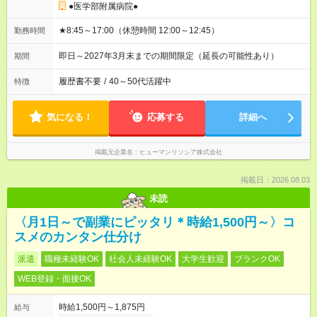
●医学部附属病院●
★8:45～17:00（休憩時間 12:00～12:45）
勤務時間
即日～2027年3月末までの期間限定（延長の可能性あり）
期間
履歴書不要
/
40～50代活躍中
特徴
気になる！
応募する
詳細へ
掲載元企業名
ヒューマンリソシア株式会社
掲載日：2026.08.03
未読
〈月1日～で副業にピッタリ＊時給1,500円～〉コ
スメのカンタン仕分け
派遣
職種未経験OK
社会人未経験OK
大学生歓迎
ブランクOK
WEB登録・面接OK
時給1,500円～1,875円
給与