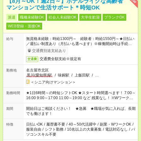
【8月～OK！週2日～】ホテルライクな高齢者
マンションで生活サポート＊時短OK
派遣
職種未経験OK
社会人未経験OK
大学生歓迎
ブランクOK
WEB登録・面接OK
無資格未経験：時給1300円～ 経験者：時給1550円～★日払い
給与
／週払い制度あり（月払いも選べます）※稼働開始時は手続き完
了次第のお支払いとなります。
交通費別途支給あり
交通費全額支給※規定有
交通費
名古屋市北区
勤務地
黒川(愛知県)駅
/
味鋺駅
/
上飯田駅
/
…
＜シニア向けマンション＞
★1日6時間～の時短シフトOK ★スタート時間選べます！ 7:00～
勤務時間
16:00 9:00～17:00 11:00～19:00 など 残業なし！ ※Wワークの
場合、他のお仕事と合わせ週40時間超の就業はご案内できませ
ん ※法令に基づき、週20時間以上勤務は社会保険への加入対象
開始日はご相談ください！ ★急募 ★職場が気に入れば、長期
期間
となります ※労働者派遣法（日雇い派遣の原則禁止）により、
でも働けます！
短時間・短期間の就業はご案内が難しい場合があります
日払いOK
/
履歴書不要
/
40～50代活躍中
/
副業・WワークOK
/
特徴
服装自由
/
シフト勤務
/
10名以上の大量募集
/
電話対応なし
/
パ
ソコンスキル不要