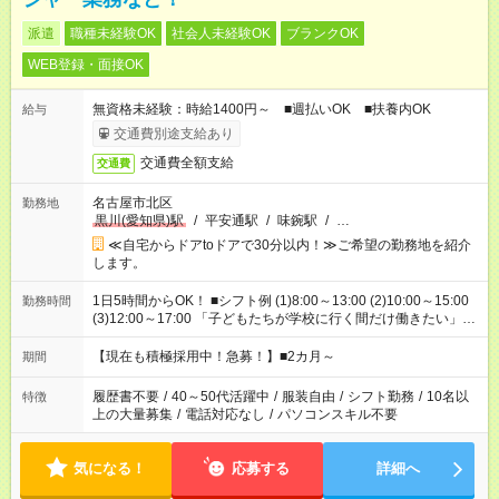
派遣
職種未経験OK
社会人未経験OK
ブランクOK
WEB登録・面接OK
無資格未経験：時給1400円～ ■週払いOK ■扶養内OK
給与
交通費別途支給あり
交通費全額支給
交通費
名古屋市北区
勤務地
黒川(愛知県)駅
/
平安通駅
/
味鋺駅
/
…
≪自宅からドアtoドアで30分以内！≫ご希望の勤務地を紹介
します。
1日5時間からOK！ ■シフト例 (1)8:00～13:00 (2)10:00～15:00
勤務時間
(3)12:00～17:00 「子どもたちが学校に行く間だけ働きたい」
「余裕を持って夕飯の準備がしたい」 「午前中は働いて、午後
はプライベートの時間にしたい」 など、ご希望を教えてくださ
【現在も積極採用中！急募！】■2カ月～
期間
いね。 ※Wワーク希望の方へ 今ご覧のお仕事で希望する勤務時
間と、もう1つのお仕事の勤務時間。 合計で週40時間を超える
履歴書不要
/
40～50代活躍中
/
服装自由
/
シフト勤務
/
10名以
特徴
場合は応募できません。
上の大量募集
/
電話対応なし
/
パソコンスキル不要
気になる！
応募する
詳細へ