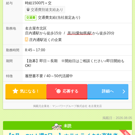
時給1500円＋交
給与
交通費別途支給あり
交通費支給(当社規定あり)
交通費
名古屋市北区
勤務地
庄内通駅から徒歩15分
/
黒川(愛知県)駅
から徒歩20分
庄内通駅近くの企業
8:45～17:00
勤務時間
【急募】即日～長期 ※開始日はご相談ください♪即日開始も
期間
OK!
履歴書不要
/
40～50代活躍中
特徴
気になる！
応募する
詳細へ
掲載元企業名
マンパワーグループ株式会社 名古屋支店
掲載日：2026.08.05
未読
NEW