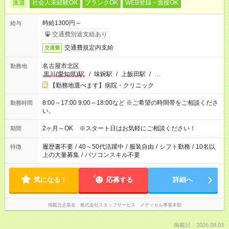
派遣
社会人未経験OK
ブランクOK
WEB登録・面接OK
時給1300円～
給与
交通費別途支給あり
交通費規定内支給
交通費
名古屋市北区
勤務地
黒川(愛知県)駅
/
味鋺駅
/
上飯田駅
/
…
【勤務地選べます】病院・クリニック
8:00～17:00 9:00～18:00など ※ご希望の時間帯をご相談くださ
勤務時間
い。
2ヶ月～OK ※スタート日はお気軽にご相談ください！
期間
履歴書不要
/
40～50代活躍中
/
服装自由
/
シフト勤務
/
10名以
特徴
上の大量募集
/
パソコンスキル不要
気になる！
応募する
詳細へ
掲載元企業名
株式会社スタッフサービス メディカル事業本部
掲載日：2026.08.03