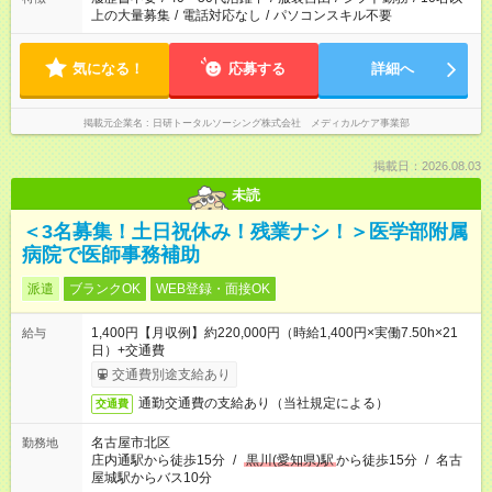
上の大量募集
/
電話対応なし
/
パソコンスキル不要
気になる！
応募する
詳細へ
掲載元企業名
日研トータルソーシング株式会社 メディカルケア事業部
掲載日：2026.08.03
未読
＜3名募集！土日祝休み！残業ナシ！＞医学部附属
病院で医師事務補助
派遣
ブランクOK
WEB登録・面接OK
1,400円【月収例】約220,000円（時給1,400円×実働7.50h×21
給与
日）+交通費
交通費別途支給あり
通勤交通費の支給あり（当社規定による）
交通費
名古屋市北区
勤務地
庄内通駅から徒歩15分
/
黒川(愛知県)駅
から徒歩15分
/
名古
屋城駅からバス10分