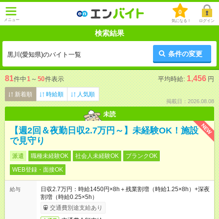
0
メニュー
気になる！
ログイン
検索結果
条件の変更
黒川(愛知県)のバイト一覧
81
1,456
件中
1
～
50
件表示
平均時給:
円
新着順
時給順
人気順
掲載日：2026.08.08
未読
NEW
【週2回＆夜勤日収2.7万円～】未経験OK！施設
で見守り
派遣
職種未経験OK
社会人未経験OK
ブランクOK
WEB登録・面接OK
日収2.7万円：時給1450円×8h＋残業割増（時給1.25×8h）+深夜
給与
割増（時給0.25×5h）
交通費別途支給あり