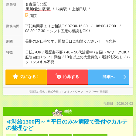
名古屋市北区
勤務地
黒川(愛知県)駅
/
味鋺駅
/
上飯田駅
/
…
病院
下記時間帯よりご相談OK 07:30-16:30 / 08:00-17:00 /
勤務時間
08:30-17:30 ＊シフト固定の相談もOK！
長期のお仕事です。開始日はご相談ください！ ※急募
期間
日払いOK
/
履歴書不要
/
40～50代活躍中
/
副業・WワークOK
/
特徴
服装自由
/
シフト勤務
/
10名以上の大量募集
/
電話対応なし
/
パ
ソコンスキル不要
気になる！
応募する
詳細へ
掲載元企業名
株式会社ウィルオブ・ワーク ケアワーク事業部
掲載日：2026.08.03
未読
≪時給1300円～＊平日のみ≫病院で受付やカルテ
の整理など