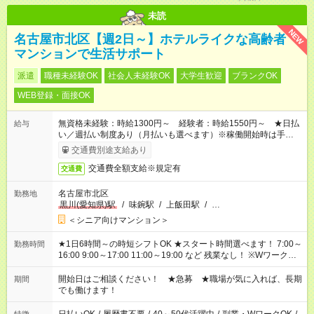
未読
NEW
名古屋市北区【週2日～】ホテルライクな高齢者
マンションで生活サポート
派遣
職種未経験OK
社会人未経験OK
大学生歓迎
ブランクOK
WEB登録・面接OK
無資格未経験：時給1300円～ 経験者：時給1550円～ ★日払
給与
い／週払い制度あり（月払いも選べます）※稼働開始時は手続き
完了次第のお支払いとなります。
交通費別途支給あり
交通費全額支給※規定有
交通費
名古屋市北区
勤務地
黒川(愛知県)駅
/
味鋺駅
/
上飯田駅
/
…
＜シニア向けマンション＞
★1日6時間～の時短シフトOK ★スタート時間選べます！ 7:00～
勤務時間
16:00 9:00～17:00 11:00～19:00 など 残業なし！ ※Wワークの
場合、他のお仕事と合わせ週40時間超の就業はご案内できませ
ん ※法令に基づき、週20時間以上勤務は社会保険への加入対象
開始日はご相談ください！ ★急募 ★職場が気に入れば、長期
期間
となります ※労働者派遣法（日雇い派遣の原則禁止）により、
でも働けます！
短時間・短期間の就業はご案内が難しい場合があります