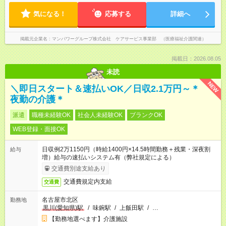
気になる！
応募する
詳細へ
掲載元企業名
マンパワーグループ株式会社 ケアサービス事業部 （医療福祉介護関連）
掲載日：2026.08.05
未読
NEW
＼即日スタート＆速払いOK／日収2.1万円～＊
夜勤の介護＊
派遣
職種未経験OK
社会人未経験OK
ブランクOK
WEB登録・面接OK
日収例2万1150円（時給1400円×14.5時間勤務＋残業・深夜割
給与
増）給与の速払いシステム有（弊社規定による）
交通費別途支給あり
交通費規定内支給
交通費
名古屋市北区
勤務地
黒川(愛知県)駅
/
味鋺駅
/
上飯田駅
/
…
【勤務地選べます】介護施設