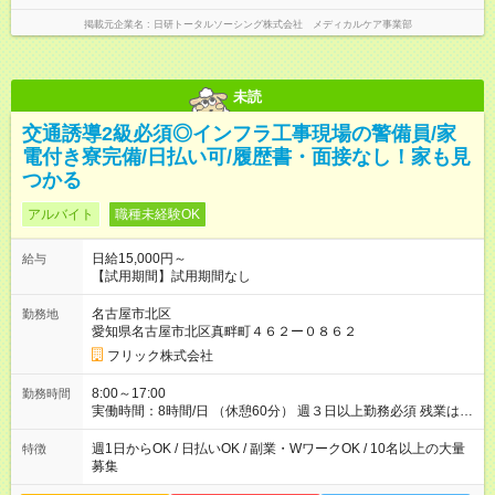
掲載元企業名
日研トータルソーシング株式会社 メディカルケア事業部
未読
交通誘導2級必須◎インフラ工事現場の警備員/家
電付き寮完備/日払い可/履歴書・面接なし！家も見
つかる
アルバイト
職種未経験OK
日給15,000円～
給与
【試用期間】試用期間なし
名古屋市北区
勤務地
愛知県名古屋市北区真畔町４６２ー０８６２
フリック株式会社
8:00～17:00
勤務時間
実働時間：8時間/日 （休憩60分） 週３日以上勤務必須 残業はあ
りません。 ※短期の募集は行っておりません。予めご了承くだ
さいませ。
週1日からOK / 日払いOK / 副業・WワークOK / 10名以上の大量
特徴
募集