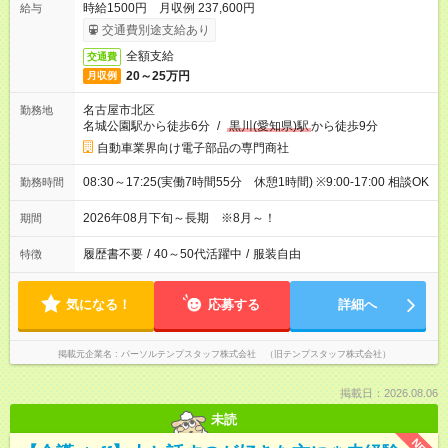
時給1500円 月収例 237,600円
給与
交通費別途支給あり
全額支給
交通費
20～25万円
月収例
名古屋市北区
勤務地
名城公園駅から徒歩6分
/
黒川(愛知県)駅
から徒歩9分
自動車業界向け電子部品の専門商社
08:30～17:25(実働7時間55分 休憩1時間) ※9:00‐17:00 相談OK
勤務時間
2026年08月下旬～長期 ※8月～！
期間
履歴書不要
/
40～50代活躍中
/
服装自由
特徴
気になる！
応募する
詳細へ
掲載元企業名
パーソルテンプスタッフ株式会社 （旧テンプスタッフ株式会社）
掲載日：2026.08.06
未読