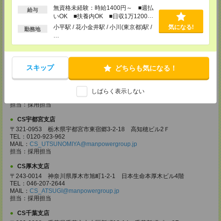
担当：採用担当
無資格未経験：時給1400円～ ■週払
給与
いOK ■扶養内OK ■日収1万1200円
CS大宮支店
以上
小平駅 / 花小金井駅 / 小川(東京都)駅 /
気になる!
〒330-0854 埼玉県さいたま市大宮区桜木町 1-10-16 シーノ大宮ノース
勤務地
…
ウイング 9階
TEL：0120-769-355
MAIL：
CS_OMIYA@manpowergroup.jp
担当：採用担当
スキップ
どちらも気になる！
CS高崎支店
〒370-0831 群馬県高崎市あら町167 高崎第一生命ビルディング11Ｆ
TEL：027-320-6558
しばらく表示しない
MAIL：
CS_TAKASAKI@manpowergroup.jp
担当：採用担当
CS宇都宮支店
〒321-0953 栃木県宇都宮市東宿郷3-2-18 高知穂ビル2Ｆ
TEL：0120-923-962
MAIL：
CS_UTSUNOMIYA@manpowergroup.jp
担当：採用担当
CS厚木支店
〒243-0014 神奈川県厚木市旭町1-2-1 日本生命本厚木ビル4階
TEL：046-207-2644
MAIL：
CS_ATSUGI@manpowergroup.jp
担当：採用担当
CS千葉支店