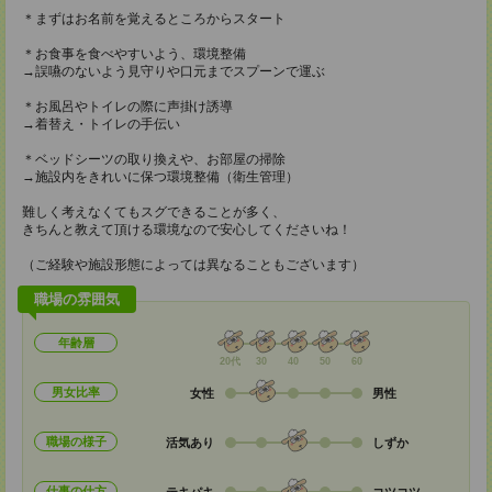
＊まずはお名前を覚えるところからスタート
＊お食事を食べやすいよう、環境整備
→誤嚥のないよう見守りや口元までスプーンで運ぶ
＊お風呂やトイレの際に声掛け誘導
→着替え・トイレの手伝い
＊ベッドシーツの取り換えや、お部屋の掃除
→施設内をきれいに保つ環境整備（衛生管理）
難しく考えなくてもスグできることが多く、
きちんと教えて頂ける環境なので安心してくださいね！
（ご経験や施設形態によっては異なることもございます）
職場の雰囲気
年齢層
20代
30
40
50
60
男女比率
女性
男性
職場の様子
活気あり
しずか
仕事の仕方
テキパキ
コツコツ