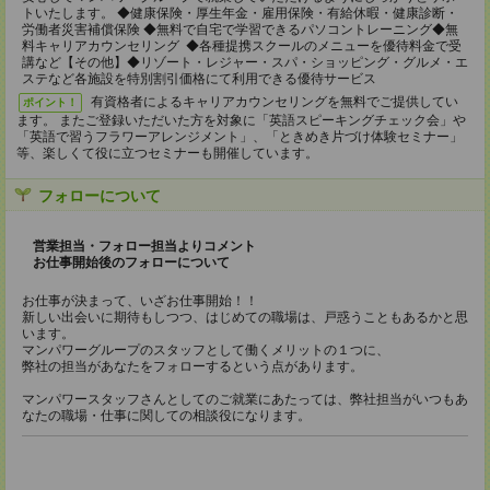
トいたします。 ◆健康保険・厚生年金・雇用保険・有給休暇・健康診断・
労働者災害補償保険 ◆無料で自宅で学習できるパソコントレーニング◆無
料キャリアカウンセリング ◆各種提携スクールのメニューを優待料金で受
講など【その他】◆リゾート・レジャー・スパ・ショッピング・グルメ・エ
ステなど各施設を特別割引価格にて利用できる優待サービス
有資格者によるキャリアカウンセリングを無料でご提供してい
ポイント！
ます。 またご登録いただいた方を対象に「英語スピーキングチェック会」や
「英語で習うフラワーアレンジメント」、「ときめき片づけ体験セミナー」
等、楽しくて役に立つセミナーも開催しています。
フォローについて
営業担当・フォロー担当よりコメント
お仕事開始後のフォローについて
お仕事が決まって、いざお仕事開始！！
新しい出会いに期待もしつつ、はじめての職場は、戸惑うこともあるかと思
います。
マンパワーグループのスタッフとして働くメリットの１つに、
弊社の担当があなたをフォローするという点があります。
マンパワースタッフさんとしてのご就業にあたっては、弊社担当がいつもあ
なたの職場・仕事に関しての相談役になります。