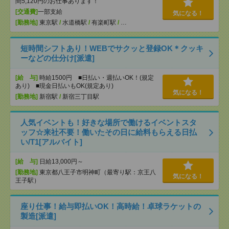
間5,120円のお仕事あります！
[交通費]
一部支給
気になる！
[勤務地]
東京駅
/
水道橋駅
/
有楽町駅
/
…
短時間シフトあり！WEBでサクッと登録OK＊クッキ
ーなどの仕分け[派遣]
[給 与]
時給1500円 ■日払い・週払いOK！(規定
あり) ■現金日払いもOK(規定あり)
気になる！
[勤務地]
新宿駅
/
新宿三丁目駅
人気イベントも！好きな場所で働けるイベントスタ
ッフ☆来社不要！働いたその日に給料もらえる日払
い/T1[アルバイト]
[給 与]
日給13,000円～
[勤務地]
東京都八王子市明神町（最寄り駅：京王八
気になる！
王子駅）
座り仕事！給与即払いOK！高時給！卓球ラケットの
製造[派遣]