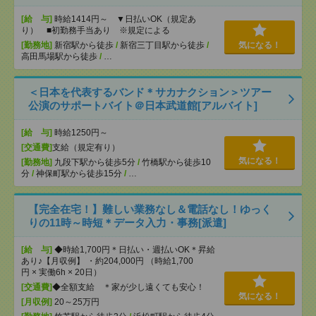
[給 与]
時給1414円～ ▼日払いOK（規定あ
り） ■初勤務手当あり ※規定による
[勤務地]
新宿駅から徒歩
/
新宿三丁目駅から徒歩
/
気になる！
高田馬場駅から徒歩
/
…
＜日本を代表するバンド＊サカナクション＞ツアー
公演のサポートバイト＠日本武道館[アルバイト]
[給 与]
時給1250円～
[交通費]
支給（規定有り）
気になる！
[勤務地]
九段下駅から徒歩5分
/
竹橋駅から徒歩10
分
/
神保町駅から徒歩15分
/
…
【完全在宅！】難しい業務なし＆電話なし！ゆっく
りの11時～時短＊データ入力・事務[派遣]
[給 与]
◆時給1,700円＊日払い・週払いOK＊昇給
あり♪【月収例】 ・約204,000円 （時給1,700
円 × 実働6h × 20日）
[交通費]
◆全額支給 ＊家が少し遠くても安心！
気になる！
[月収例]
20～25万円