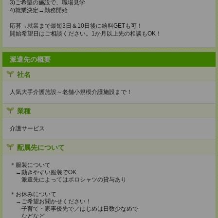
3)ご希望の施設で、職場見学
4)就業決定→勤務開始
応募→就業まで最短3日＆10日後に給料GETも可！
開始希望日はご相談ください。1か月以上先の相談もOK！
派遣先の概要
社名
人気大手介護施設～老舗小規模介護施設まで！
業種
介護サービス
配属先について
＊服装について
→動きやすい服装でOK
派遣先によってはポロシャツの貸与あり
＊お休みについて
→ご希望お聞かせください！
子育て・家事優先で／はじめは日数少なめで
などなど