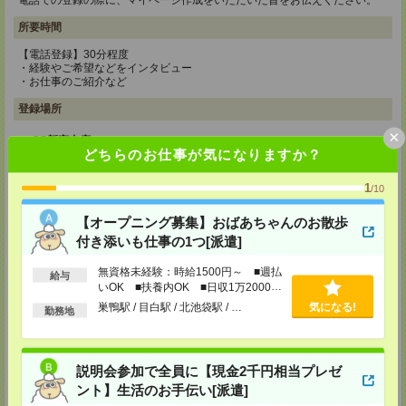
電話での登録の際に、マイページ作成をいただいた旨をお伝えください。
所要時間
【電話登録】30分程度
・経験やご希望などをインタビュー
・お仕事のご紹介など
登録場所
×
CS新宿支店
どちらのお仕事が気になりますか？
〒163-1517
東京都新宿区西新宿 1-6-1 新宿エルタワー 17F
TEL：0120-659-458
1
/10
MAIL：
CS_SHINJUKU@manpowergroup.jp
担当：採用担当
【オープニング募集】おばあちゃんのお散歩
付き添いも仕事の1つ[派遣]
CS立川支店
〒190-0012
無資格未経験：時給1500円～ ■週払
東京都立川市曙町2-34-7 ファーレイーストビル 8F
給与
TEL：0120-659-460
いOK ■扶養内OK ■日収1万2000円
MAIL：
CS_TACHIKAWA@manpowergroup.jp
以上
巣鴨駅 / 目白駅 / 北池袋駅 / …
気になる!
勤務地
担当：採用担当
CS横浜支店
〒220-8136
説明会参加で全員に【現金2千円相当プレゼ
神奈川県横浜市西区みなとみらい 2-2-1 横浜ランドマークタワー36F
TEL：0120-659-459
ント】生活のお手伝い[派遣]
MAIL：
CS_YOKOHAMA@manpowergroup.jp