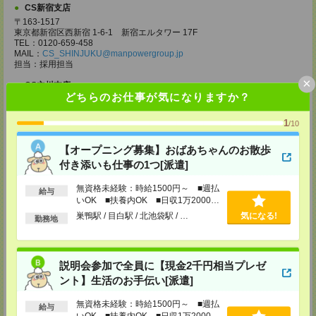
CS新宿支店
〒163-1517
東京都新宿区西新宿 1-6-1 新宿エルタワー 17F
TEL：0120-659-458
MAIL：
CS_SHINJUKU@manpowergroup.jp
担当：採用担当
×
CS立川支店
どちらのお仕事が気になりますか？
〒190-0012
東京都立川市曙町2-34-7 ファーレイーストビル 8F
TEL：0120-659-460
1
/10
MAIL：
CS_TACHIKAWA@manpowergroup.jp
担当：採用担当
【オープニング募集】おばあちゃんのお散歩
CS横浜支店
付き添いも仕事の1つ[派遣]
〒220-8136
神奈川県横浜市西区みなとみらい 2-2-1 横浜ランドマークタワー36F
無資格未経験：時給1500円～ ■週払
給与
TEL：0120-659-459
いOK ■扶養内OK ■日収1万2000円
MAIL：
CS_YOKOHAMA@manpowergroup.jp
以上
巣鴨駅 / 目白駅 / 北池袋駅 / …
気になる!
勤務地
担当：採用担当
CS大宮支店
〒330-0854 埼玉県さいたま市大宮区桜木町 1-10-16 シーノ大宮ノース
説明会参加で全員に【現金2千円相当プレゼ
ウイング 9階
TEL：0120-769-355
ント】生活のお手伝い[派遣]
MAIL：
CS_OMIYA@manpowergroup.jp
担当：採用担当
無資格未経験：時給1500円～ ■週払
給与
いOK ■扶養内OK ■日収1万2000円