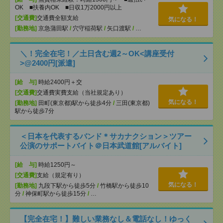
OK ■扶養内OK ■日収1万2000円以上
[交通費]
交通費全額支給
気になる！
[勤務地]
京急蒲田駅
/
穴守稲荷駅
/
矢口渡駅
/
…
＼！完全在宅！／土日含む週2～OK<講座受付
>@2400円[派遣]
[給 与]
時給2400円＋交
[交通費]
交通費実費支給（当社規定あり）
気になる！
[勤務地]
田町(東京都)駅から徒歩4分
/
三田(東京都)
駅から徒歩7分
＜日本を代表するバンド＊サカナクション＞ツアー
公演のサポートバイト＠日本武道館[アルバイト]
[給 与]
時給1250円～
[交通費]
支給（規定有り）
気になる！
[勤務地]
九段下駅から徒歩5分
/
竹橋駅から徒歩10
分
/
神保町駅から徒歩15分
/
…
【完全在宅！】難しい業務なし＆電話なし！ゆっく