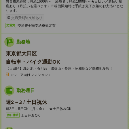
無資格未経験：時給1600円～ 経験者：時給1800円～★日払い／週払い制
度あり（月払いも選べます）※稼働開始時は手続き完了次第のお支払いとな
ります。
交通費別途支給あり
交通費全額支給※規定有
交通費
勤務地
東京都大田区
自転車・バイク通勤OK
【大田区】洗足池・石川台・御嶽山・長原・昭和島など勤務地多数！
＜シニア向けマンション＞
勤務曜日
週2～3 / 土日祝休
週2日～5日OK（月～金） ★土日休みOK
土日休みOK
休日休暇