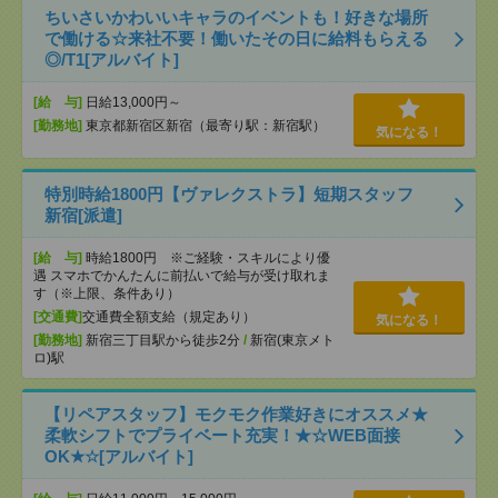
ちいさいかわいいキャラのイベントも！好きな場所
で働ける☆来社不要！働いたその日に給料もらえる
◎/T1[アルバイト]
[給 与]
日給13,000円～
[勤務地]
東京都新宿区新宿（最寄り駅：新宿駅）
気になる！
特別時給1800円【ヴァレクストラ】短期スタッフ
新宿[派遣]
[給 与]
時給1800円 ※ご経験・スキルにより優
遇 スマホでかんたんに前払いで給与が受け取れま
す（※上限、条件あり）
[交通費]
交通費全額支給（規定あり）
気になる！
[勤務地]
新宿三丁目駅から徒歩2分
/
新宿(東京メト
ロ)駅
【リペアスタッフ】モクモク作業好きにオススメ★
柔軟シフトでプライベート充実！★☆WEB面接
OK★☆[アルバイト]