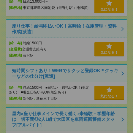
[給 与]
日給13,000円～
[勤務地]
東京都豊島区南池袋（最寄り駅：池袋駅）
気になる！
座り仕事！給与即払いOK！高時給！在庫管理・資料
作成[派遣]
[給 与]
時給1500円
[交通費]
交通費支給有り
気になる！
[勤務地]
藤沢駅
短時間シフトあり！WEBでサクッと登録OK＊クッキ
ーなどの仕分け[派遣]
[給 与]
時給1500円 ■日払い・週払いOK！(規定
あり) ■現金日払いもOK(規定あり)
気になる！
[勤務地]
新宿駅
/
新宿三丁目駅
屋内×座り仕事メインで長く働く♪未経験・学歴年齢
は一切不問◎2人1組で大田区を車両巡回警備スタッ
フ[アルバイト]