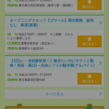
[給 与]
日給11,000円～15,000円
[勤務地]
東京都大田区西蒲田（最寄り駅：蒲田駅）
気になる！
オープニングスタッフ【ゴヤール】案内業務 販売
なし 銀座[派遣]
[給 与]
時給1700円～1800円 ※ご経験・スキル
により優遇します
[交通費]
交通費全額支給（規定あり）
気になる！
[勤務地]
銀座駅から徒歩3分
【日払い・未経験歓迎！】稼ぎたい日にサクッと勤
務！単発・週1日～自由シフトの軽作業[アルバイト]
[給 与]
日給10,305円～37,204円
[勤務地]
東京都新宿区愛住町
気になる！
すべて見る