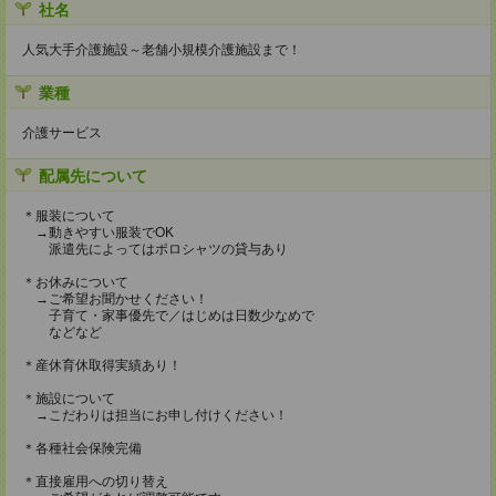
社名
人気大手介護施設～老舗小規模介護施設まで！
業種
介護サービス
配属先について
＊服装について
→動きやすい服装でOK
派遣先によってはポロシャツの貸与あり
＊お休みについて
→ご希望お聞かせください！
子育て・家事優先で／はじめは日数少なめで
などなど
＊産休育休取得実績あり！
＊施設について
→こだわりは担当にお申し付けください！
＊各種社会保険完備
＊直接雇用への切り替え