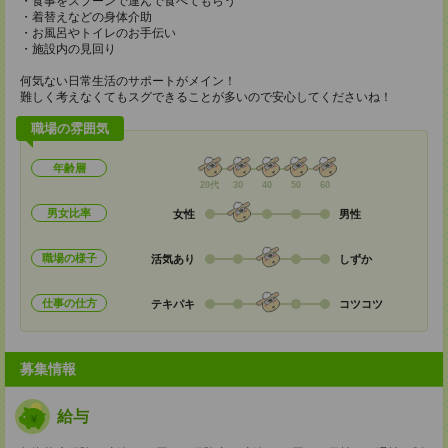
・食事をスプーンで運んで食べてもらう
・着替えなどの身体介助
・お風呂やトイレのお手伝い
・施設内の見回り
何気ない日常生活のサポートがメイン！
難しく考えなくてもスグできることが多いので安心してくださいね！
職場の雰囲気
年齢層
20代
30
40
50
60
男女比率
女性
男性
職場の様子
活気あり
しずか
仕事の仕方
テキパキ
コツコツ
募集情報
給与