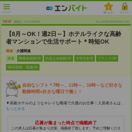
0
メニュー
気になる！
ログイン
NEW
掲載日 :2026
/
08
/
06
No.MANPWK856442-86
【8月～OK！週2日～】ホテルライクな高齢
者マンションで生活サポート＊時短OK
職種：
介護関連
派遣
職種未経験OK
社会人未経験OK
大学生歓迎
ブランクOK
WEB登録・面接OK
自由なシフト＊7時～、11時～、16時～など好きな
勤務時間×好きな曜日で働く！
▼高級ホテルのようなキレイな職場で介護のお仕事！入居者さんは
...
もっとみる
応募が集まった時点で掲載終了
この求人は応募が集まり次第、掲載終了致します。予めご理解くださ