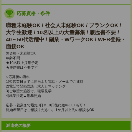
応募資格・条件
職種未経験OK / 社会人未経験OK / ブランクOK /
大学生歓迎 / 10名以上の大量募集 / 履歴書不要 /
40～50代活躍中 / 副業・WワークOK / WEB登録・
面接OK
無資格・未経験OK
年齢不問
★10名以上採用予定
★履歴書は不要です
▽応募後の流れ
1)翌営業日までに担当より電話・メールでご連絡
2)電話で登録面談→求人とマッチング
3)ご希望の施設で、職場見学
4)就業決定→勤務開始
応募→就業まで最短3日＆10日後に給料GETも可！
開始希望日はご相談ください。1か月以上先の相談もOK！
派遣先の概要