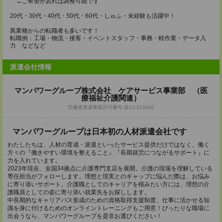
→ご希望があれば調整可能です
20代・30代・40代・50代・60代・しゅふ・未経験も活躍中！
異業種からの転職者も多いです！
転職例：工場・物流・接客・イベントスタッフ・事務・軽作業・データ入
力 などなど
派遣会社情報
マンパワーグループ株式会社 ケアサービス事業部 （医
療福祉介護関連）
労働者派遣事業許可番号:派13-315642
マンパワーグループは日本初の人材派遣会社です
わたしたちは、人材の育成・派遣といったサービス提供だけではなく、働く
方々の『働きやすい環境を整えること』『長期就労につながるサポート』に
力を入れています。
2023年現在、全国34拠点に介護専門支店を展開。介護の現場を理解している
専任担当がフォローします。理想と現実とのギャップに悩んだ際は、お悩み
に寄り添いサポート。介護職としてのキャリアを積みたい方には、理想の介
護職員としての姿に寄り添い就業先をお探しします。
中長期的なキャリアパス形成のための資格取得支援制度、仕事に活かせる知
識を身に付けるためのオンライントレーニングもご用意！ぴったりな職場に
出会うなら、マンパワーグループを是非お選びください！