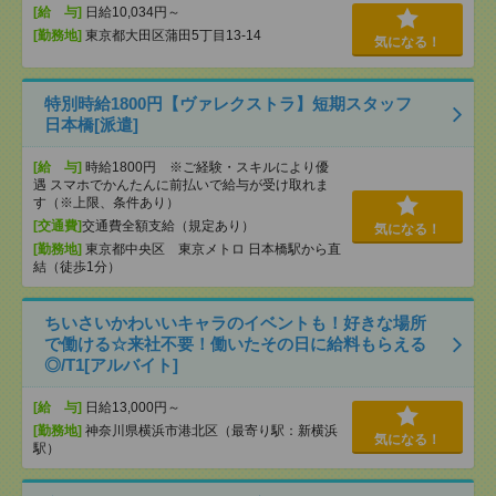
[給 与]
日給10,034円～
[勤務地]
東京都大田区蒲田5丁目13-14
気になる！
特別時給1800円【ヴァレクストラ】短期スタッフ
日本橋[派遣]
[給 与]
時給1800円 ※ご経験・スキルにより優
遇 スマホでかんたんに前払いで給与が受け取れま
す（※上限、条件あり）
[交通費]
交通費全額支給（規定あり）
気になる！
[勤務地]
東京都中央区 東京メトロ 日本橋駅から直
結（徒歩1分）
ちいさいかわいいキャラのイベントも！好きな場所
で働ける☆来社不要！働いたその日に給料もらえる
◎/T1[アルバイト]
[給 与]
日給13,000円～
[勤務地]
神奈川県横浜市港北区（最寄り駅：新横浜
気になる！
駅）