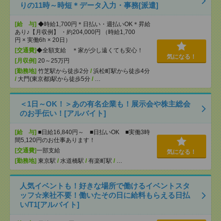
りの11時～時短＊データ入力・事務[派遣]
[給 与]
◆時給1,700円＊日払い・週払いOK＊昇給
あり♪【月収例】 ・約204,000円 （時給1,700
円 × 実働6h × 20日）
[交通費]
◆全額支給 ＊家が少し遠くても安心！
気になる！
[月収例]
20～25万円
[勤務地]
竹芝駅から徒歩2分
/
浜松町駅から徒歩4分
/
大門(東京都)駅から徒歩5分
/
…
＜1日～OK！＞あの有名企業も！展示会や株主総会
のお手伝い！[アルバイト]
[給 与]
■日給16,840円～ ■日払いOK ■実働3時
間5,120円のお仕事あります！
[交通費]
一部支給
気になる！
[勤務地]
東京駅
/
水道橋駅
/
有楽町駅
/
…
人気イベントも！好きな場所で働けるイベントスタ
ッフ☆来社不要！働いたその日に給料もらえる日払
い/T1[アルバイト]