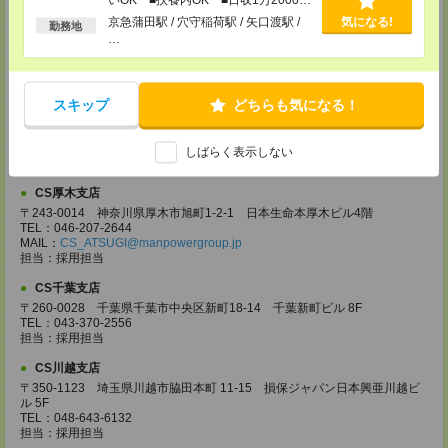
CS高崎支店
以上
京急蒲田駅 / 穴守稲荷駅 / 矢口渡駅 /
気になる!
〒370-0831 群馬県高崎市あら町167 高崎第一生命ビルディング11Ｆ
勤務地
TEL：027-320-6558
…
MAIL：
CS_TAKASAKI@manpowergroup.jp
担当：採用担当
CS宇都宮支店
スキップ
どちらも気になる！
〒321-0953 栃木県宇都宮市東宿郷3-2-18 高知穂ビル2Ｆ
TEL：0120-923-962
MAIL：
CS_UTSUNOMIYA@manpowergroup.jp
しばらく表示しない
担当：採用担当
CS厚木支店
〒243-0014 神奈川県厚木市旭町1-2-1 日本生命本厚木ビル4階
TEL：046-207-2644
MAIL：
CS_ATSUGI@manpowergroup.jp
担当：採用担当
CS千葉支店
〒260-0028 千葉県千葉市中央区新町18-14 千葉新町ビル 8F
TEL：043-370-2556
担当：採用担当
CS川越支店
〒350-1123 埼玉県川越市脇田本町 11-15 損保ジャパン日本興亜川越ビ
ル 5F
TEL：048-643-6132
担当：採用担当