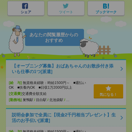
シェア
ツイート
ブックマーク
あなたの閲覧履歴からの
おすすめ
【オープニング募集】おばあちゃんのお散歩付き添
いも仕事の1つ[派遣]
[給 与]
無資格未経験：時給1500円～ ■週払い
OK ■扶養内OK ■日収1万2000円以上
[交通費]
交通費全額支給
気になる！
[勤務地]
巣鴨駅
/
目白駅
/
北池袋駅
/
…
説明会参加で全員に【現金2千円相当プレゼント】生
活のお手伝い[派遣]
[給 与]
無資格未経験：時給1500円～ ■週払い