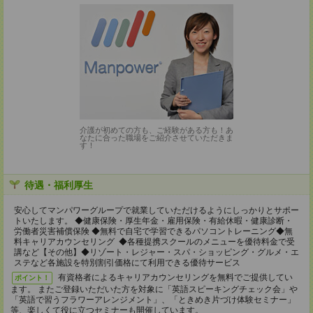
介護が初めての方も、ご経験がある方も！あ
なたに合った職場をご紹介させていただきま
す！
待遇・福利厚生
安心してマンパワーグループで就業していただけるようにしっかりとサポー
トいたします。 ◆健康保険・厚生年金・雇用保険・有給休暇・健康診断・
労働者災害補償保険 ◆無料で自宅で学習できるパソコントレーニング◆無
料キャリアカウンセリング ◆各種提携スクールのメニューを優待料金で受
講など【その他】◆リゾート・レジャー・スパ・ショッピング・グルメ・エ
ステなど各施設を特別割引価格にて利用できる優待サービス
有資格者によるキャリアカウンセリングを無料でご提供してい
ポイント！
ます。 またご登録いただいた方を対象に「英語スピーキングチェック会」や
「英語で習うフラワーアレンジメント」、「ときめき片づけ体験セミナー」
等、楽しくて役に立つセミナーも開催しています。