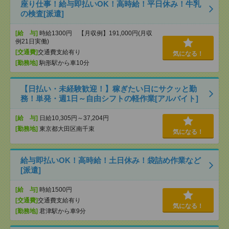
座り仕事！給与即払いOK！高時給！平日休み！牛乳
の検査[派遣]
[給 与]
時給1300円 【月収例】191,000円(月収
例21日実働)
[交通費]
交通費支給有り
気になる！
[勤務地]
駒形駅から車10分
【日払い・未経験歓迎！】稼ぎたい日にサクッと勤
務！単発・週1日～自由シフトの軽作業[アルバイト]
[給 与]
日給10,305円～37,204円
[勤務地]
東京都大田区南千束
気になる！
給与即払いOK！高時給！土日休み！袋詰め作業など
[派遣]
[給 与]
時給1500円
[交通費]
交通費支給有り
気になる！
[勤務地]
君津駅から車9分