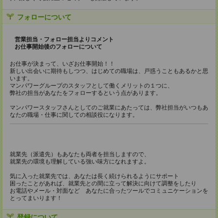
フォローについて
営業担当・フォロー担当よりコメント
お仕事開始後のフォローについて
お仕事が決まって、いざお仕事開始！！
新しい出会いに期待もしつつ、はじめての職場は、戸惑うこともあるかと思
います。
マンパワーグループのスタッフとして働くメリットの１つに、
弊社の担当があなたをフォローするという点があります。
マンパワースタッフさんとしてのご就業にあたっては、弊社担当がいつもあ
なたの職場・仕事に関しての相談役になります。
就業先（派遣先）もあなたも両者を担当しますので、
就業先の環境も理解している強い味方になれますよ。
気に入った就業先では、あなたは長く続けられるようにサポート
困ったことがあれば、就業先との間に立って解決に向けて調整をしたり
お電話やメール・対面など あなたに合ったツールでコミュニケーションを
とってまいります！
登録について