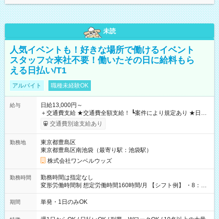
未読
人気イベントも！好きな場所で働けるイベント
スタッフ☆来社不要！働いたその日に給料もら
える日払い/T1
アルバイト
職種未経験OK
日給13,000円～
給与
＋交通費支給 ★交通費全額支給！ ┗案件により規定あり ★日払
いOK！（規定あり） ┗働いたその日に現金GET♪ お仕事後はコ
交通費別途支給あり
ンビニATMから 日払い分を引き落とせます！ 【試用期間】試
用期間なし
東京都豊島区
勤務地
東京都豊島区南池袋（最寄り駅：池袋駅）
株式会社ワンベルウッズ
勤務時間は指定なし
勤務時間
変形労働時間制 想定労働時間160時間/月 【シフト例】 ・8：00
～21：00
単発・1日のみOK
期間