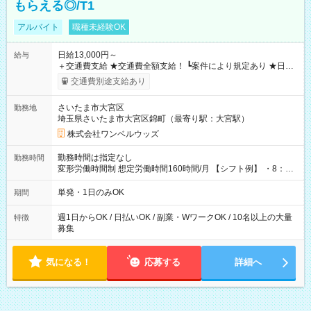
もらえる◎/T1
アルバイト
職種未経験OK
日給13,000円～
給与
＋交通費支給 ★交通費全額支給！ ┗案件により規定あり ★日払
いOK！（規定あり） ┗働いたその日に現金GET♪ お仕事後はコ
交通費別途支給あり
ンビニATMから 日払い分を引き落とせます！ 【試用期間】試
用期間なし
さいたま市大宮区
勤務地
埼玉県さいたま市大宮区錦町（最寄り駅：大宮駅）
株式会社ワンベルウッズ
勤務時間は指定なし
勤務時間
変形労働時間制 想定労働時間160時間/月 【シフト例】 ・8：00
～21：00
単発・1日のみOK
期間
週1日からOK / 日払いOK / 副業・WワークOK / 10名以上の大量
特徴
募集
気になる！
応募する
詳細へ