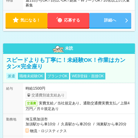
週1日からOK / 日払いOK / 副業・WワークOK / 10名以上の大量
特徴
募集
気になる！
応募する
詳細へ
未読
スピードよりも丁寧に！未経験OK！作業はカン
タン×完全座り
派遣
職種未経験OK
ブランクOK
WEB登録・面接OK
時給1500円
給与
交通費別途支給あり
実費支給／当社規定あり。通勤交通費実費支払／上限4
交通費
万円／月※規定あり
埼玉県加須市
勤務地
加須駅から車10分
/
久喜駅から車20分
/
鴻巣駅から車20分
物流・ロジスティクス