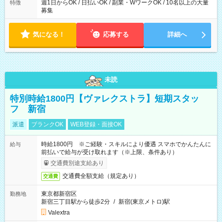
週1日からOK / 日払いOK / 副業・WワークOK / 10名以上の大量
特徴
募集
気になる！
応募する
詳細へ
未読
特別時給1800円【ヴァレクストラ】短期スタッ
フ 新宿
派遣
ブランクOK
WEB登録・面接OK
時給1800円 ※ご経験・スキルにより優遇 スマホでかんたんに
給与
前払いで給与が受け取れます（※上限、条件あり）
交通費別途支給あり
交通費全額支給（規定あり）
交通費
東京都新宿区
勤務地
新宿三丁目駅から徒歩2分
/
新宿(東京メトロ)駅
Valextra