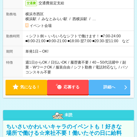
交通費規定支給
交通費
横浜市西区
勤務地
横浜駅
/
みなとみらい駅
/
西横浜駅
/
…
イベント会場
＜シフト例＞ いろいろなシフトで働けます！ ■7:00-24:00
勤務時間
■8:00-21:00 ■9:00-21:00 ■18:00-翌7:00 ■20:30-翌11:00 など
単発1日～OK!
期間
週1日からOK
/
日払いOK
/
履歴書不要
/
40～50代活躍中
/
副
特徴
業・WワークOK
/
服装自由
/
シフト勤務
/
電話対応なし
/
パソ
コンスキル不要
気になる！
応募する
詳細へ
未読
ちいさいかわいいキャラのイベントも！好きな
場所で働ける☆来社不要！働いたその日に給料