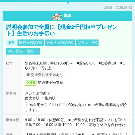
掲載日：2026.08.03
未読
説明会参加で全員に【現金2千円相当プレゼン
ト】生活のお手伝い
派遣
職種未経験OK
社会人未経験OK
ブランクOK
WEB登録・面接OK
無資格未経験：時給1350円～ ■週払いOK ■扶養内OK ■日
給与
収1万800円以上
交通費別途支給あり
交通費全額支給
交通費
さいたま市西区
勤務地
西大宮駅
/
指扇駅
≪自宅からドアtoドアで30分以内！≫ご希望の勤務地を紹介
します。
9:00～18:00（休憩60分） ■ご希望があれば下記シフトもOK！
勤務時間
早番 7:00～16:00 遅番 10:00～19:00 「家族と休みを合わせた
い」 「余裕を持って夕飯の準備がしたい」 「できれば残業はし
たくない」 など、ご希望を教えてくださいね。 ※Wワーク希望