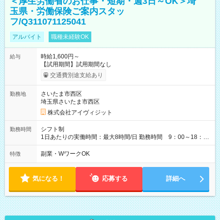
＜厚生労働省のお仕事・短期・週3日～OK＞埼
玉県・労働保険ご案内スタッ
フ/Q311071125041
アルバイト
職種未経験OK
時給1,600円～
給与
【試用期間】試用期間なし
交通費別途支給あり
さいたま市西区
勤務地
埼玉県さいたま市西区
株式会社アイヴィジット
シフト制
勤務時間
1日あたりの実働時間：最大8時間/日 勤務時間 9：00～18：
00(実働8h、休憩1h) 土日祝含む週3日～OK、シフト制 ※もちろ
ん週5日勤務もOK♪ 勤務期間：2026年8月12日～9月9日※リスト
副業・WワークOK
特徴
全件完了で業務終了
気になる！
応募する
詳細へ