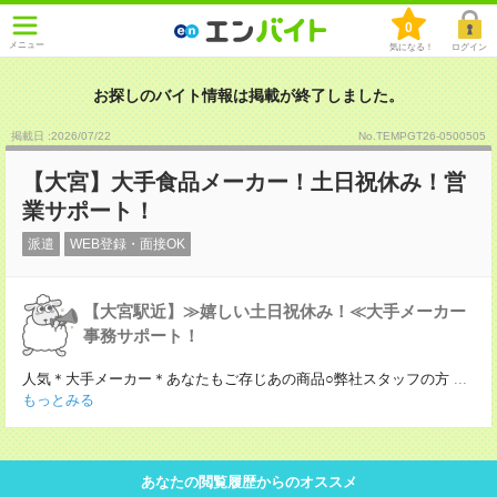
0
メニュー
気になる！
ログイン
お探しのバイト情報は掲載が終了しました。
掲載日 :2026
/
07
/
22
No.TEMPGT26-0500505
【大宮】大手食品メーカー！土日祝休み！営
業サポート！
派遣
WEB登録・面接OK
【大宮駅近】≫嬉しい土日祝休み！≪大手メーカー
事務サポート！
人気＊大手メーカー＊あなたもご存じあの商品○弊社スタッフの方
...
もっとみる
あなたの閲覧履歴からのオススメ