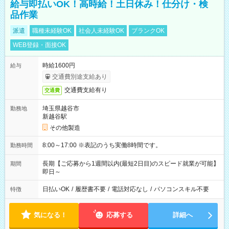
給与即払いOK！高時給！土日休み！仕分け・検
品作業
派遣
職種未経験OK
社会人未経験OK
ブランクOK
WEB登録・面接OK
時給1600円
給与
交通費別途支給あり
交通費支給有り
交通費
埼玉県越谷市
勤務地
新越谷駅
その他製造
8:00～17:00 ※表記のうち実働8時間です。
勤務時間
長期【ご応募から1週間以内(最短2日目)のスピード就業が可能】
期間
即日～
日払いOK
/
履歴書不要
/
電話対応なし
/
パソコンスキル不要
特徴
気になる！
応募する
詳細へ