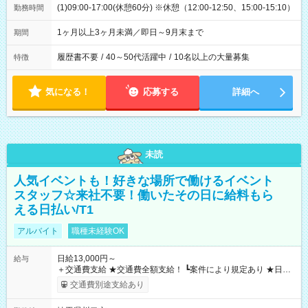
(1)09:00-17:00(休憩60分) ※休憩（12:00-12:50、15:00-15:10）
勤務時間
1ヶ月以上3ヶ月未満／即日～9月末まで
期間
履歴書不要
/
40～50代活躍中
/
10名以上の大量募集
特徴
気になる！
応募する
詳細へ
未読
人気イベントも！好きな場所で働けるイベント
スタッフ☆来社不要！働いたその日に給料もら
える日払い/T1
アルバイト
職種未経験OK
日給13,000円～
給与
＋交通費支給 ★交通費全額支給！ ┗案件により規定あり ★日払
いOK！（規定あり） ┗働いたその日に現金GET♪ お仕事後はコ
交通費別途支給あり
ンビニATMから 日払い分を引き落とせます！ 【試用期間】試
用期間なし