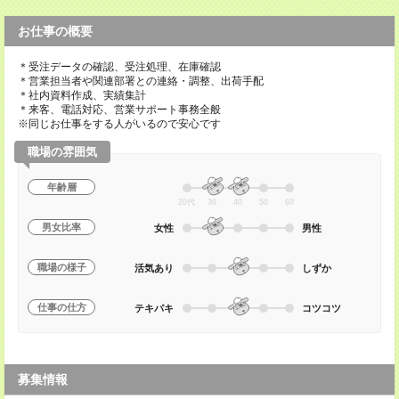
お仕事の概要
＊受注データの確認、受注処理、在庫確認
＊営業担当者や関連部署との連絡・調整、出荷手配
＊社内資料作成、実績集計
＊来客、電話対応、営業サポート事務全般
※同じお仕事をする人がいるので安心です
職場の雰囲気
年齢層
20代
30
40
50
60
男女比率
女性
男性
職場の様子
活気あり
しずか
仕事の仕方
テキパキ
コツコツ
募集情報