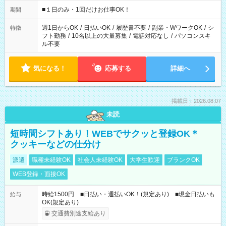
etc ★最短で3時間で5,120円のお仕事から 15時間で2万円近く稼
げるお仕事も！ ご希望のお時間に合わせてご紹介！ ※シフトは
■１日のみ・1回だけお仕事OK！
期間
現場によって異なります。 ※勿論、休憩時間はあるのでご安心
ください！
週1日からOK
/
日払いOK
/
履歴書不要
/
副業・WワークOK
/
シ
特徴
フト勤務
/
10名以上の大量募集
/
電話対応なし
/
パソコンスキ
ル不要
気になる！
応募する
詳細へ
掲載日：2026.08.07
未読
短時間シフトあり！WEBでサクッと登録OK＊
クッキーなどの仕分け
派遣
職種未経験OK
社会人未経験OK
大学生歓迎
ブランクOK
WEB登録・面接OK
時給1500円 ■日払い・週払いOK！(規定あり) ■現金日払いも
給与
OK(規定あり)
交通費別途支給あり