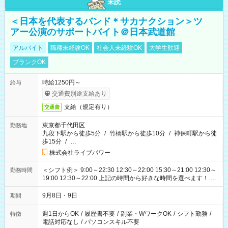
未読
＜日本を代表するバンド＊サカナクション＞ツ
アー公演のサポートバイト＠日本武道館
アルバイト
職種未経験OK
社会人未経験OK
大学生歓迎
ブランクOK
時給1250円～
給与
交通費別途支給あり
支給（規定有り）
交通費
東京都千代田区
勤務地
九段下駅から徒歩5分
/
竹橋駅から徒歩10分
/
神保町駅から徒
歩15分
/
…
株式会社ライブパワー
＜シフト例＞ 9:00～22:30 12:30～22:00 15:30～21:00 12:30～
勤務時間
19:00 12:30～22:00 上記の時間から好きな時間を選べます！ ※
時間は変更となる可能性があります
9月8日・9日
期間
週1日からOK
/
履歴書不要
/
副業・WワークOK
/
シフト勤務
/
特徴
電話対応なし
/
パソコンスキル不要