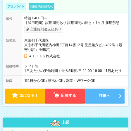
アルバイト
職種未経験OK
時給1,400円～
給与
【試用期間】試用期間あり 試用期間の長さ：1ヶ月 雇用形態、
給与は本採用時と同じです。
交通費別途支給あり
東京都千代田区
勤務地
東京都千代田区内神田2丁目14番12号 星屋第六ビル402号（最
寄り駅：神田駅）
Ａｌｌｅｙ株式会社
シフト制
勤務時間
1日あたりの実働時間：最大5時間/日 11:00-19:00 └1日あたりの
実働時間：1-5時間 └上記の時間帯内であれば、いつでも勤務可
能！ └平日・土曜日の中で、お好きな曜日でご勤務いただけま
週1日からOK / 日払いOK / 副業・WワークOK
特徴
す！ 【シフト例】 ・11:00～14:00 ・16:30～19:00 ・13:00～
18:00 などのように、自由な働き方が可能なお仕事です！
気になる！
応募する
詳細へ
未読