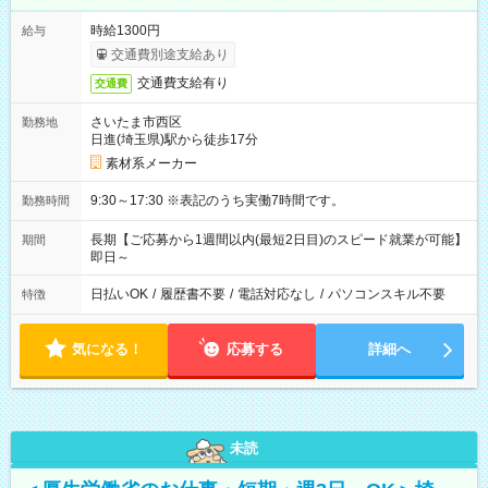
時給1300円
給与
交通費別途支給あり
交通費支給有り
交通費
さいたま市西区
勤務地
日進(埼玉県)駅から徒歩17分
素材系メーカー
9:30～17:30 ※表記のうち実働7時間です。
勤務時間
長期【ご応募から1週間以内(最短2日目)のスピード就業が可能】
期間
即日～
日払いOK
/
履歴書不要
/
電話対応なし
/
パソコンスキル不要
特徴
気になる！
応募する
詳細へ
未読