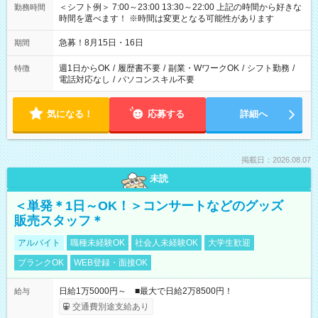
＜シフト例＞ 7:00～23:00 13:30～22:00 上記の時間から好きな
勤務時間
時間を選べます！ ※時間は変更となる可能性があります
急募！8月15日・16日
期間
週1日からOK
/
履歴書不要
/
副業・WワークOK
/
シフト勤務
/
特徴
電話対応なし
/
パソコンスキル不要
気になる！
応募する
詳細へ
掲載日：2026.08.07
未読
＜単発＊1日～OK！＞コンサートなどのグッズ
販売スタッフ＊
アルバイト
職種未経験OK
社会人未経験OK
大学生歓迎
ブランクOK
WEB登録・面接OK
日給1万5000円～ ■最大で日給2万8500円！
給与
交通費別途支給あり