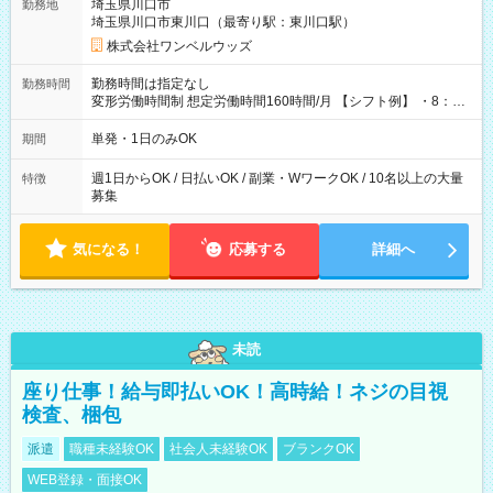
埼玉県川口市
勤務地
埼玉県川口市東川口（最寄り駅：東川口駅）
株式会社ワンベルウッズ
勤務時間は指定なし
勤務時間
変形労働時間制 想定労働時間160時間/月 【シフト例】 ・8：00
～21：00
単発・1日のみOK
期間
週1日からOK / 日払いOK / 副業・WワークOK / 10名以上の大量
特徴
募集
気になる！
応募する
詳細へ
未読
座り仕事！給与即払いOK！高時給！ネジの目視
検査、梱包
派遣
職種未経験OK
社会人未経験OK
ブランクOK
WEB登録・面接OK