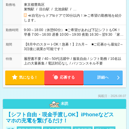
東京都豊島区
勤務地
巣鴨駅
/
目白駅
/
北池袋駅
/
…
≪自宅からドアtoドアで30分以内！≫ご希望の勤務地を紹介
します。
9:00～18:00（休憩60分） ■ご希望があれば下記シフトもOK！
勤務時間
早番 7:00～16:00 遅番 10:00～19:00 夜勤 16:30～翌9:30 「家族
と休みを合わせたい」 「余裕を持って夕飯の準備がしたい」
「できれば残業はしたくない」 など、ご希望を教えてください
【8月中のスタートOK！急募！】2カ月～ ■ご応募から最短2～
期間
ね。 ※Wワーク希望の方へ 今ご覧のお仕事で希望する勤務時間
3日後に就業が可能です！
と、もう1つのお仕事の勤務時間。 合計で週40時間を超える場
合は応募できません。
履歴書不要
/
40～50代活躍中
/
服装自由
/
シフト勤務
/
10名以
特徴
上の大量募集
/
電話対応なし
/
パソコンスキル不要
気になる！
応募する
詳細へ
掲載日：2026.08.07
未読
【シフト自由・現金手渡しOK】iPhoneなどス
マホの充電を繋げるだけ！