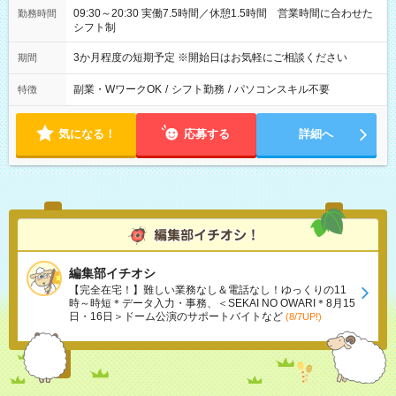
09:30～20:30 実働7.5時間／休憩1.5時間 営業時間に合わせた
勤務時間
シフト制
3か月程度の短期予定 ※開始日はお気軽にご相談ください
期間
副業・WワークOK
/
シフト勤務
/
パソコンスキル不要
特徴
気になる！
応募する
詳細へ
編集部イチオシ
【完全在宅！】難しい業務なし＆電話なし！ゆっくりの11
時～時短＊データ入力・事務、＜SEKAI NO OWARI＊8月15
日・16日＞ドーム公演のサポートバイトなど
(8/7UP!)