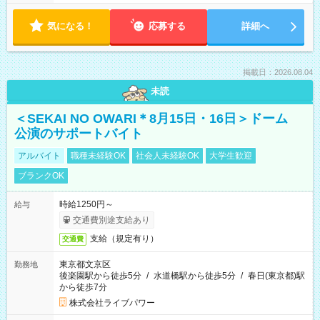
気になる！
応募する
詳細へ
掲載日：2026.08.04
未読
＜SEKAI NO OWARI＊8月15日・16日＞ドーム
公演のサポートバイト
アルバイト
職種未経験OK
社会人未経験OK
大学生歓迎
ブランクOK
時給1250円～
給与
交通費別途支給あり
支給（規定有り）
交通費
東京都文京区
勤務地
後楽園駅から徒歩5分
/
水道橋駅から徒歩5分
/
春日(東京都)駅
から徒歩7分
株式会社ライブパワー