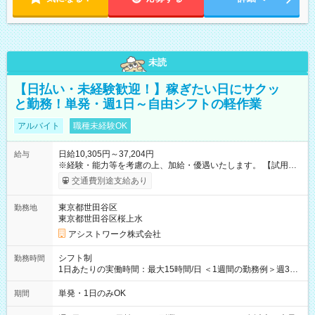
未読
【日払い・未経験歓迎！】稼ぎたい日にサクッ
と勤務！単発・週1日～自由シフトの軽作業
アルバイト
職種未経験OK
日給10,305円～37,204円
給与
※経験・能力等を考慮の上、加給・優遇いたします。 【試用期
間】試用期間なし
交通費別途支給あり
東京都世田谷区
勤務地
東京都世田谷区桜上水
アシストワーク株式会社
シフト制
勤務時間
1日あたりの実働時間：最大15時間/日 ＜1週間の勤務例＞週3回
勤務 勤務：月・水・金 休み：火・木・土・日 好きな時にお仕事
可能です！ ※1日あたりの最大実働時間は日勤、夜勤共に勤務し
単発・1日のみOK
期間
た時間になります。