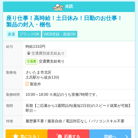
未読
座り仕事！高時給！土日休み！日勤のお仕事！
製品の封入・梱包
派遣
ブランクOK
WEB登録・面接OK
時給1310円
給与
交通費別途支給あり
交通費支給有り
交通費
さいたま市北区
勤務地
土呂駅から徒歩13分
製造外
10:00～18:00 ※表記のうち実働7時間です。
勤務時間
長期【ご応募から1週間以内(最短2日目)のスピード就業が可能】
期間
即日～
履歴書不要
/
服装自由
/
電話対応なし
/
パソコンスキル不要
特徴
気になる！
応募する
詳細へ