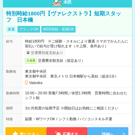
未読
特別時給1800円【ヴァレクストラ】短期スタッ
フ 日本橋
派遣
ブランクOK
WEB登録・面接OK
時給1800円 ※ご経験・スキルにより優遇 スマホでかんたんに
給与
前払いで給与が受け取れます（※上限、条件あり）
交通費別途支給あり
交通費全額支給（規定あり）
交通費
東京都中央区
勤務地
東京都中央区 東京メトロ 日本橋駅から直結（徒歩1分）
Valextra
10:00～20:00 実働7.5時間／休憩1.5時間 営業時間に合わせた
勤務時間
シフト制
3か月程度の短期予定 ※開始日はお気軽にご相談ください
期間
副業・WワークOK
/
シフト勤務
/
パソコンスキル不要
特徴
気になる！
応募する
詳細へ