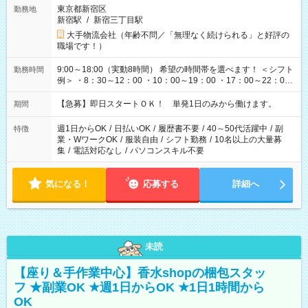
東京都新宿区
勤務地
新宿駅
/
新宿三丁目駅
大手物流会社（年齢不問／「無理なく続けられる」と好評の
職場です！）
9:00～18:00（実動8時間） 希望の時間帯を選べます！ ＜シフト
勤務時間
例＞ ・8：30～12：00 ・10：00～19：00 ・17：00～22：00
・13：00～22：00 ・22：00～翌6：00 など
【急募】即日スタートＯＫ！ 単発1日のみから働けます。
期間
週1日からOK
/
日払いOK
/
履歴書不要
/
40～50代活躍中
/
副
特徴
業・WワークOK
/
服装自由
/
シフト勤務
/
10名以上の大量募
集
/
電話対応なし
/
パソコンスキル不要
気になる！
応募する
詳細へ
未読
【座り＆手作業中心】香水shopの梱包スタッ
フ ★副業OK ★週1日からOK ★1日1時間から
OK