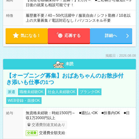
【現在も積極採用中！急募！】2カ月～ ■ご応募から最短2～3
期間
の方へ 今ご覧のお仕事で希望する勤務時間と、もう1つのお仕事
日後の就業も相談可能です！
の勤務時間。 合計で週40時間を超える場合は応募できません。
履歴書不要
/
40～50代活躍中
/
服装自由
/
シフト勤務
/
10名以
特徴
上の大量募集
/
電話対応なし
/
パソコンスキル不要
気になる！
応募する
詳細へ
掲載日：2026.08.08
未読
【オープニング募集】おばあちゃんのお散歩付
き添いも仕事の1つ
派遣
職種未経験OK
社会人未経験OK
ブランクOK
WEB登録・面接OK
無資格未経験：時給1500円～ ■週払いOK ■扶養内OK ■日
給与
収1万2000円以上
交通費別途支給あり
交通費全額支給
交通費