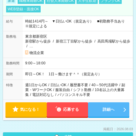
派遣
職種未経験OK
社会人未経験OK
大学生歓迎
ブランクOK
WEB登録・面接OK
時給1414円～ ▼日払いOK（規定あり） ■初勤務手当あり
給与
※規定による
東京都新宿区
勤務地
新宿駅から徒歩
/
新宿三丁目駅から徒歩
/
高田馬場駅から徒歩
/
…
物流企業
9:00～18:00
勤務時間
即日～OK！ 1日～働けます＾＾（規定あり）
期間
週1日からOK
/
日払いOK
/
履歴書不要
/
40～50代活躍中
/
副
特徴
業・WワークOK
/
服装自由
/
シフト勤務
/
10名以上の大量募
集
/
電話対応なし
/
パソコンスキル不要
気になる！
応募する
詳細へ
掲載日：2026.08.03