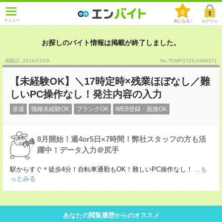
0
メニュー
気になる！
ログイン
お探しのバイト情報は掲載が終了しました。
掲載日 :2026
/
07
/
09
No.TEMPGT26-0498571
【未経験OK】＼17時定時×残業ほぼなし／難
しいPC操作なし！発注内容の入力
派遣
職種未経験OK
ブランクOK
WEB登録・面接OK
8月開始！週4or5日×7時間！弊社スタッフの方も活
躍中！データ入力＠尻手
駅からすぐ＊徒歩4分！自転車通勤もOK！難しいPC操作なし！
...も
っとみる
あなたの閲覧履歴からのオススメ