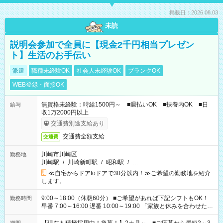
掲載日：2026.08.03
未読
説明会参加で全員に【現金2千円相当プレゼン
ト】生活のお手伝い
派遣
職種未経験OK
社会人未経験OK
ブランクOK
WEB登録・面接OK
無資格未経験：時給1500円～ ■週払いOK ■扶養内OK ■日
給与
収1万2000円以上
交通費別途支給あり
交通費全額支給
交通費
川崎市川崎区
勤務地
川崎駅
/
川崎新町駅
/
昭和駅
/
…
≪自宅からドアtoドアで30分以内！≫ご希望の勤務地を紹介
します。
9:00～18:00（休憩60分） ■ご希望があれば下記シフトもOK！
勤務時間
早番 7:00～16:00 遅番 10:00～19:00 「家族と休みを合わせた
い」 「余裕を持って夕飯の準備がしたい」 「できれば残業はし
たくない」 など、ご希望を教えてくださいね。 ※Wワーク希望