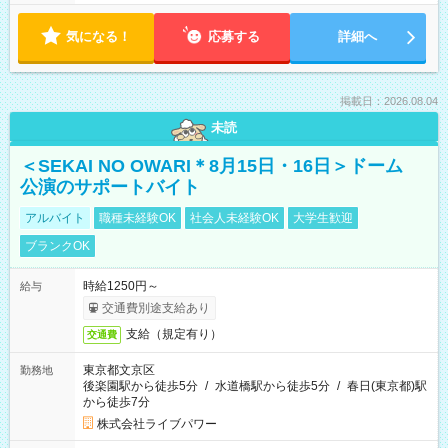
気になる！
応募する
詳細へ
掲載日：2026.08.04
未読
＜SEKAI NO OWARI＊8月15日・16日＞ドーム
公演のサポートバイト
アルバイト
職種未経験OK
社会人未経験OK
大学生歓迎
ブランクOK
時給1250円～
給与
交通費別途支給あり
支給（規定有り）
交通費
東京都文京区
勤務地
後楽園駅から徒歩5分
/
水道橋駅から徒歩5分
/
春日(東京都)駅
から徒歩7分
株式会社ライブパワー