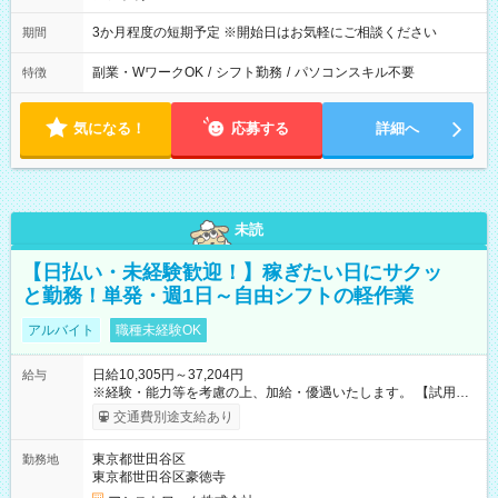
3か月程度の短期予定 ※開始日はお気軽にご相談ください
期間
副業・WワークOK
/
シフト勤務
/
パソコンスキル不要
特徴
気になる！
応募する
詳細へ
未読
【日払い・未経験歓迎！】稼ぎたい日にサクッ
と勤務！単発・週1日～自由シフトの軽作業
アルバイト
職種未経験OK
日給10,305円～37,204円
給与
※経験・能力等を考慮の上、加給・優遇いたします。 【試用期
間】試用期間なし
交通費別途支給あり
東京都世田谷区
勤務地
東京都世田谷区豪徳寺