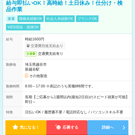
給与即払いOK！高時給！土日休み！仕分け・検
品作業
派遣
職種未経験OK
社会人未経験OK
ブランクOK
WEB登録・面接OK
時給1600円
給与
交通費別途支給あり
交通費支給有り
交通費
埼玉県越谷市
勤務地
新越谷駅
その他製造
8:00～17:00 ※表記のうち実働8時間です。
勤務時間
長期【ご応募から1週間以内(最短2日目)のスピード就業が可能】
期間
即日～
日払いOK
/
履歴書不要
/
電話対応なし
/
パソコンスキル不要
特徴
気になる！
応募する
詳細へ