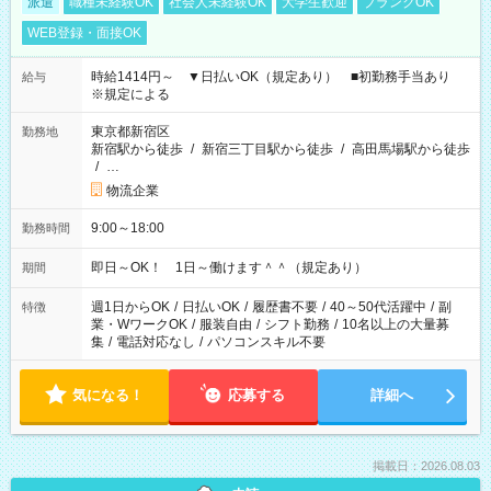
派遣
職種未経験OK
社会人未経験OK
大学生歓迎
ブランクOK
WEB登録・面接OK
時給1414円～ ▼日払いOK（規定あり） ■初勤務手当あり
給与
※規定による
東京都新宿区
勤務地
新宿駅から徒歩
/
新宿三丁目駅から徒歩
/
高田馬場駅から徒歩
/
…
物流企業
9:00～18:00
勤務時間
即日～OK！ 1日～働けます＾＾（規定あり）
期間
週1日からOK
/
日払いOK
/
履歴書不要
/
40～50代活躍中
/
副
特徴
業・WワークOK
/
服装自由
/
シフト勤務
/
10名以上の大量募
集
/
電話対応なし
/
パソコンスキル不要
気になる！
応募する
詳細へ
掲載日：2026.08.03