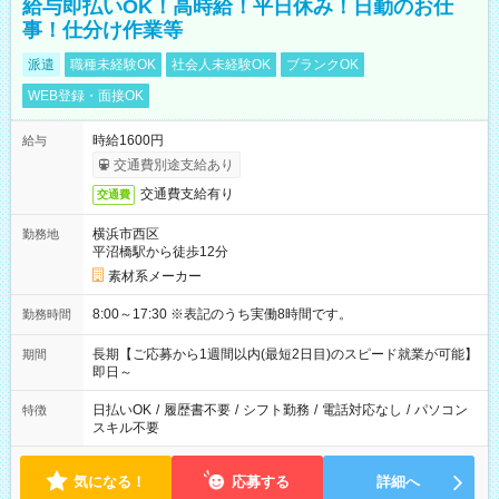
給与即払いOK！高時給！平日休み！日勤のお仕
事！仕分け作業等
派遣
職種未経験OK
社会人未経験OK
ブランクOK
WEB登録・面接OK
時給1600円
給与
交通費別途支給あり
交通費支給有り
交通費
横浜市西区
勤務地
平沼橋駅から徒歩12分
素材系メーカー
8:00～17:30 ※表記のうち実働8時間です。
勤務時間
長期【ご応募から1週間以内(最短2日目)のスピード就業が可能】
期間
即日～
日払いOK
/
履歴書不要
/
シフト勤務
/
電話対応なし
/
パソコン
特徴
スキル不要
気になる！
応募する
詳細へ