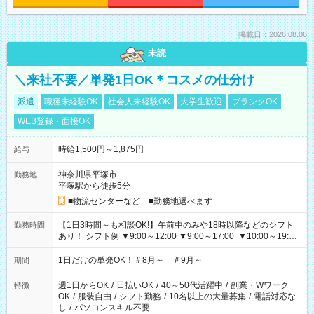
掲載日：2026.08.06
未読
＼来社不要／単発1日OK＊コスメの仕分け
派遣
職種未経験OK
社会人未経験OK
大学生歓迎
ブランクOK
WEB登録・面接OK
時給1,500円～1,875円
給与
神奈川県平塚市
勤務地
平塚駅から徒歩5分
■物流センターなど ■勤務地選べます
【1日3時間～も相談OK!】午前中のみや18時以降などのシフト
勤務時間
あり！ シフト例 ▼9:00～12:00 ▼9:00～17:00 ▼10:00～19:00
▼18:00～21:00
1日だけの単発OK！＃8月～ ＃9月～
期間
週1日からOK
/
日払いOK
/
40～50代活躍中
/
副業・Wワーク
特徴
OK
/
服装自由
/
シフト勤務
/
10名以上の大量募集
/
電話対応な
し
/
パソコンスキル不要