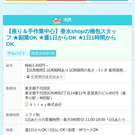
未読
【座り＆手作業中心】香水shopの梱包スタッ
フ ★副業OK ★週1日からOK ★1日1時間から
OK
アルバイト
職種未経験OK
時給1,400円～
給与
【試用期間】試用期間あり 試用期間の長さ：1ヶ月 雇用形態、
給与は本採用時と同じです。
交通費別途支給あり
東京都千代田区
勤務地
東京都千代田区内神田2丁目14番12号 星屋第六ビル402号（最
寄り駅：神田駅）
Ａｌｌｅｙ株式会社
シフト制
勤務時間
1日あたりの実働時間：最大5時間/日 11:00-19:00 └1日あたりの
実働時間：1-5時間 └上記の時間帯内であれば、いつでも勤務可
能！ └平日・土曜日の中で、お好きな曜日でご勤務いただけま
週1日からOK / 日払いOK / 副業・WワークOK
特徴
す！ 【シフト例】 ・11:00～14:00 ・16:30～19:00 ・13:00～