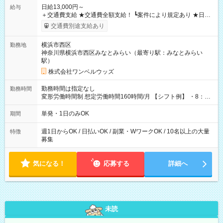
日給13,000円～
給与
＋交通費支給 ★交通費全額支給！ ┗案件により規定あり ★日払
いOK！（規定あり） ┗働いたその日に現金GET♪ お仕事後はコ
交通費別途支給あり
ンビニATMから 日払い分を引き落とせます！ 【試用期間】試
用期間なし
横浜市西区
勤務地
神奈川県横浜市西区みなとみらい（最寄り駅：みなとみらい
駅）
株式会社ワンベルウッズ
勤務時間は指定なし
勤務時間
変形労働時間制 想定労働時間160時間/月 【シフト例】 ・8：00
～21：00
単発・1日のみOK
期間
週1日からOK / 日払いOK / 副業・WワークOK / 10名以上の大量
特徴
募集
気になる！
応募する
詳細へ
未読