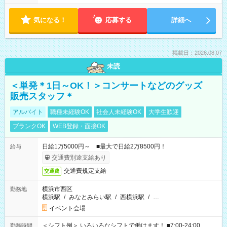
気になる！
応募する
詳細へ
掲載日：2026.08.07
未読
＜単発＊1日～OK！＞コンサートなどのグッズ
販売スタッフ＊
アルバイト
職種未経験OK
社会人未経験OK
大学生歓迎
ブランクOK
WEB登録・面接OK
日給1万5000円～ ■最大で日給2万8500円！
給与
交通費別途支給あり
交通費規定支給
交通費
横浜市西区
勤務地
横浜駅
/
みなとみらい駅
/
西横浜駅
/
…
イベント会場
＜シフト例＞ いろいろなシフトで働けます！ ■7:00-24:00
勤務時間