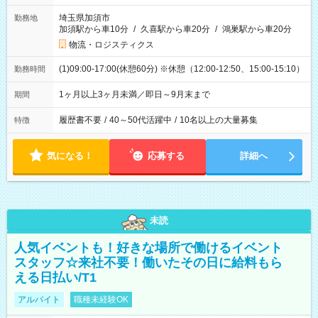
埼玉県加須市
勤務地
加須駅から車10分
/
久喜駅から車20分
/
鴻巣駅から車20分
物流・ロジスティクス
(1)09:00-17:00(休憩60分) ※休憩（12:00-12:50、15:00-15:10）
勤務時間
1ヶ月以上3ヶ月未満／即日～9月末まで
期間
履歴書不要
/
40～50代活躍中
/
10名以上の大量募集
特徴
気になる！
応募する
詳細へ
未読
人気イベントも！好きな場所で働けるイベント
スタッフ☆来社不要！働いたその日に給料もら
える日払い/T1
アルバイト
職種未経験OK