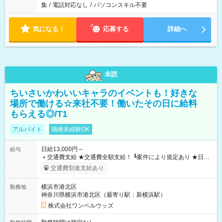
集
/
電話対応なし
/
パソコンスキル不要
気になる！
応募する
詳細へ
未読
ちいさいかわいいキャラのイベントも！好きな
場所で働ける☆来社不要！働いたその日に給料
もらえる◎/T1
アルバイト
職種未経験OK
日給13,000円～
給与
＋交通費支給 ★交通費全額支給！ ┗案件により規定あり ★日払
いOK！（規定あり） ┗働いたその日に現金GET♪ お仕事後はコ
交通費別途支給あり
ンビニATMから 日払い分を引き落とせます！ 【試用期間】試
用期間なし
横浜市港北区
勤務地
神奈川県横浜市港北区（最寄り駅：新横浜駅）
株式会社ワンベルウッズ