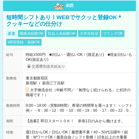
未読
短時間シフトあり！WEBでサクッと登録OK＊
クッキーなどの仕分け
派遣
職種未経験OK
社会人未経験OK
大学生歓迎
ブランクOK
WEB登録・面接OK
時給1500円 ■日払い・週払いOK！(規定あり) ■現金日払いも
給与
OK(規定あり)
交通費別途支給あり
東京都新宿区
勤務地
新宿駅
/
新宿三丁目駅
大手物流会社（年齢不問／「無理なく続けられる」と好評の
職場です！）
9:00～18:00（実動8時間） 希望の時間帯を選べます！ ＜シフト
勤務時間
例＞ ・8：30～12：00 ・10：00～19：00 ・17：00～22：00
・13：00～22：00 ・22：00～翌6：00 など
【急募】即日スタートＯＫ！ 単発1日のみから働けます。
期間
週1日からOK
/
日払いOK
/
履歴書不要
/
40～50代活躍中
/
副
特徴
業・WワークOK
/
服装自由
/
シフト勤務
/
10名以上の大量募