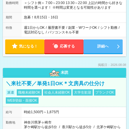
＜シフト例＞ 7:00～23:00 13:30～22:00 上記の時間から好きな
勤務時間
時間を選べます！ ※時間は変更となる可能性があります
急募！8月15日・16日
期間
週1日からOK
/
履歴書不要
/
副業・WワークOK
/
シフト勤務
/
特徴
電話対応なし
/
パソコンスキル不要
気になる！
応募する
詳細へ
掲載日：2026.08.08
未読
＼来社不要／単発1日OK＊文房具の仕分け
派遣
職種未経験OK
社会人未経験OK
大学生歓迎
ブランクOK
WEB登録・面接OK
時給1,500円～1,875円
給与
神奈川県茅ヶ崎市
勤務地
茅ケ崎駅から徒歩5分
/
香川駅から徒歩5分
/
北茅ケ崎駅から