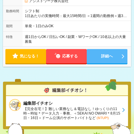
アシストワーク株式会社
シフト制
勤務時間
1日あたりの実働時間：最大15時間/日 ＜1週間の勤務例＞週3回
勤務 勤務：月・水・金 休み：火・木・土・日 好きな時にお仕事
可能です！ ※1日あたりの最大実働時間は日勤、夜勤共に勤務し
単発・1日のみOK
期間
た時間になります。
週1日からOK / 日払いOK / 副業・WワークOK / 10名以上の大量
特徴
募集
気になる！
応募する
詳細へ
編集部イチオシ
【完全在宅！】難しい業務なし＆電話なし！ゆっくりの11
時～時短＊データ入力・事務、＜SEKAI NO OWARI＊8月15
日・16日＞ドーム公演のサポートバイトなど
(8/7UP!)