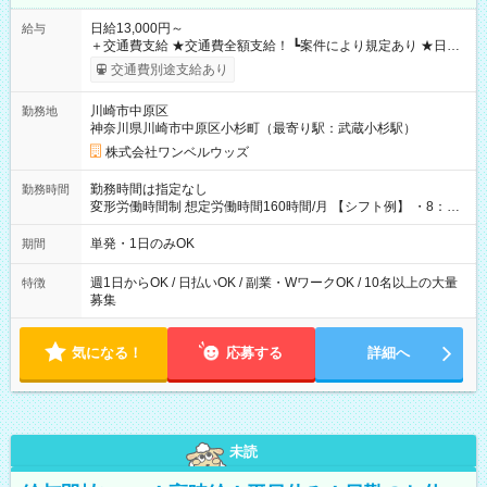
日給13,000円～
給与
＋交通費支給 ★交通費全額支給！ ┗案件により規定あり ★日払
いOK！（規定あり） ┗働いたその日に現金GET♪ お仕事後はコ
交通費別途支給あり
ンビニATMから 日払い分を引き落とせます！ 【試用期間】試
用期間なし
川崎市中原区
勤務地
神奈川県川崎市中原区小杉町（最寄り駅：武蔵小杉駅）
株式会社ワンベルウッズ
勤務時間は指定なし
勤務時間
変形労働時間制 想定労働時間160時間/月 【シフト例】 ・8：00
～21：00
単発・1日のみOK
期間
週1日からOK / 日払いOK / 副業・WワークOK / 10名以上の大量
特徴
募集
気になる！
応募する
詳細へ
未読