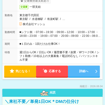
交通費別途支給あり
一部支給
交通費
東京都千代田区
勤務地
東京駅
/
水道橋駅
/
有楽町駅
/
…
株式会社マッシュ
■シフト例 ・07:00～19:30 ・09:00～12:00 ・10:00～17:00 ・
勤務時間
18:00～23:00 ・19:00～07:00 ・20:00～09:00 ・22:00～06:00
etc ★最短で3時間で5,120円のお仕事から 15時間で2万円近く稼
げるお仕事も！ ご希望のお時間に合わせてご紹介！ ※シフトは
■１日のみ・1回だけお仕事OK！
期間
現場によって異なります。 ※勿論、休憩時間はあるのでご安心
ください！
週1日からOK
/
日払いOK
/
履歴書不要
/
副業・WワークOK
/
シ
特徴
フト勤務
/
10名以上の大量募集
/
電話対応なし
/
パソコンスキ
ル不要
気になる！
応募する
詳細へ
掲載日：2026.08.04
未読
＼来社不要／単発1日OK＊DMの仕分け