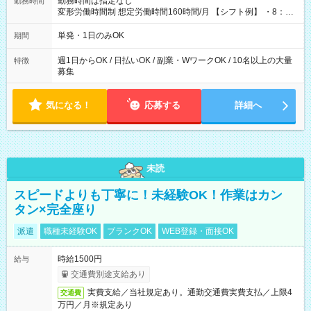
勤務時間は指定なし
勤務時間
変形労働時間制 想定労働時間160時間/月 【シフト例】 ・8：00
～21：00
単発・1日のみOK
期間
週1日からOK / 日払いOK / 副業・WワークOK / 10名以上の大量
特徴
募集
気になる！
応募する
詳細へ
未読
スピードよりも丁寧に！未経験OK！作業はカン
タン×完全座り
派遣
職種未経験OK
ブランクOK
WEB登録・面接OK
時給1500円
給与
交通費別途支給あり
実費支給／当社規定あり。通勤交通費実費支払／上限4
交通費
万円／月※規定あり