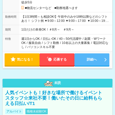
徒歩5分
■物流センターなど ■勤務地選べます
【1日3時間～も相談OK!】午前中のみや18時以降などのシフト
勤務時間
あり！ シフト例 ▼9:00～12:00 ▼9:00～17:00 ▼10:00～19:00
▼18:00～21:00
1日だけの単発OK！＃8月～ ＃9月～
期間
週1日からOK
/
日払いOK
/
40～50代活躍中
/
副業・Wワーク
特徴
OK
/
服装自由
/
シフト勤務
/
10名以上の大量募集
/
電話対応な
し
/
パソコンスキル不要
気になる！
応募する
詳細へ
未読
人気イベントも！好きな場所で働けるイベント
スタッフ☆来社不要！働いたその日に給料もら
える日払い/T1
アルバイト
職種未経験OK