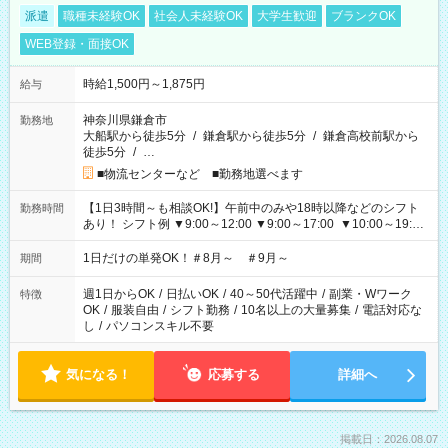
派遣
職種未経験OK
社会人未経験OK
大学生歓迎
ブランクOK
WEB登録・面接OK
時給1,500円～1,875円
給与
神奈川県鎌倉市
勤務地
大船駅から徒歩5分
/
鎌倉駅から徒歩5分
/
鎌倉高校前駅から
徒歩5分
/
…
■物流センターなど ■勤務地選べます
【1日3時間～も相談OK!】午前中のみや18時以降などのシフト
勤務時間
あり！ シフト例 ▼9:00～12:00 ▼9:00～17:00 ▼10:00～19:00
▼18:00～21:00
1日だけの単発OK！＃8月～ ＃9月～
期間
週1日からOK
/
日払いOK
/
40～50代活躍中
/
副業・Wワーク
特徴
OK
/
服装自由
/
シフト勤務
/
10名以上の大量募集
/
電話対応な
し
/
パソコンスキル不要
気になる！
応募する
詳細へ
掲載日：2026.08.07