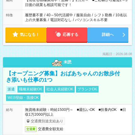
【現在も積極採用中！急募！】2カ月～ ■ご応募から最短2～3
期間
の方へ 今ご覧のお仕事で希望する勤務時間と、もう1つのお仕事
日後の就業も相談可能です！
の勤務時間。 合計で週40時間を超える場合は応募できません。
履歴書不要
/
40～50代活躍中
/
服装自由
/
シフト勤務
/
10名以
特徴
上の大量募集
/
電話対応なし
/
パソコンスキル不要
気になる！
応募する
詳細へ
掲載日：2026.08.08
未読
【オープニング募集】おばあちゃんのお散歩付
き添いも仕事の1つ
派遣
職種未経験OK
社会人未経験OK
ブランクOK
WEB登録・面接OK
無資格未経験：時給1500円～ ■週払いOK ■扶養内OK ■日
給与
収1万2000円以上
交通費別途支給あり
交通費全額支給
交通費