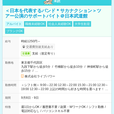
未読
＜日本を代表するバンド＊サカナクション＞ツ
アー公演のサポートバイト＠日本武道館
アルバイト
職種未経験OK
社会人未経験OK
大学生歓迎
ブランクOK
時給1250円～
給与
交通費別途支給あり
支給（規定有り）
交通費
東京都千代田区
勤務地
九段下駅から徒歩5分
/
竹橋駅から徒歩10分
/
神保町駅から徒
歩15分
/
…
株式会社ライブパワー
＜シフト例＞ 9:00～22:30 12:30～22:00 15:30～21:00 12:30～
勤務時間
19:00 12:30～22:00 上記の時間から好きな時間を選べます！ ※
時間は変更となる可能性があります
9月8日・9日
期間
週1日からOK
/
履歴書不要
/
副業・WワークOK
/
シフト勤務
/
特徴
電話対応なし
/
パソコンスキル不要