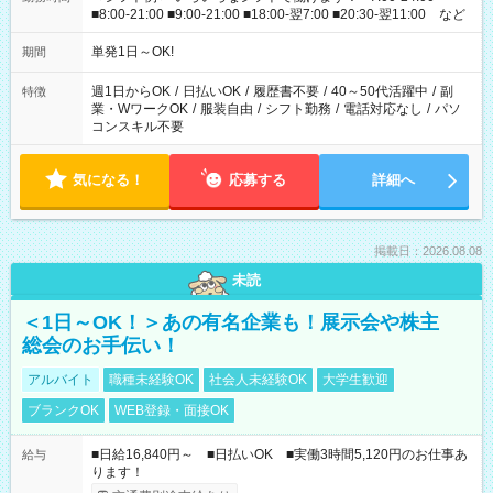
■8:00-21:00 ■9:00-21:00 ■18:00-翌7:00 ■20:30-翌11:00 など
単発1日～OK!
期間
週1日からOK
/
日払いOK
/
履歴書不要
/
40～50代活躍中
/
副
特徴
業・WワークOK
/
服装自由
/
シフト勤務
/
電話対応なし
/
パソ
コンスキル不要
気になる！
応募する
詳細へ
掲載日：2026.08.08
未読
＜1日～OK！＞あの有名企業も！展示会や株主
総会のお手伝い！
アルバイト
職種未経験OK
社会人未経験OK
大学生歓迎
ブランクOK
WEB登録・面接OK
■日給16,840円～ ■日払いOK ■実働3時間5,120円のお仕事あ
給与
ります！