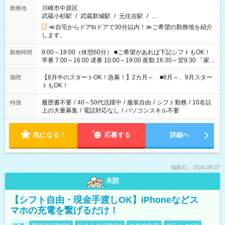
川崎市中原区
勤務地
武蔵小杉駅
/
武蔵新城駅
/
元住吉駅
/
…
≪自宅からドアtoドアで30分以内！≫ご希望の勤務地を紹介
します。
9:00～18:00（休憩60分） ■ご希望があれば下記シフトもOK！
勤務時間
早番 7:00～16:00 遅番 10:00～19:00 夜勤 16:30～翌9:30 「家族
と休みを合わせたい」 「余裕を持って夕飯の準備がしたい」
「できれば残業はしたくない」 など、ご希望を教えてください
【8月中のスタートOK！急募！】2カ月～ ■8月～、9月スター
期間
ね。 ※Wワーク希望の方へ 今ご覧のお仕事で希望する勤務時間
トもOK！
と、もう1つのお仕事の勤務時間。 合計で週40時間を超える場
合は応募できません。
履歴書不要
/
40～50代活躍中
/
服装自由
/
シフト勤務
/
10名以
特徴
上の大量募集
/
電話対応なし
/
パソコンスキル不要
気になる！
応募する
詳細へ
掲載日：2026.08.07
未読
【シフト自由・現金手渡しOK】iPhoneなどス
マホの充電を繋げるだけ！