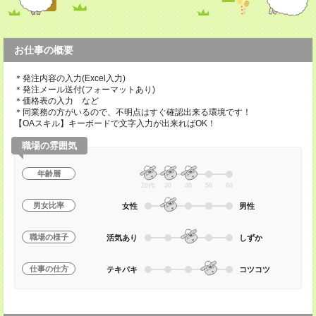
お仕事の概要
＊発注内容の入力(Excel入力)
＊発注メール送付(フォーマットあり)
＊価格表の入力 など
＊同業務の方がいるので、不明点はすぐ確認出来る環境です！
【OAスキル】キーボードで文字入力が出来ればOK！
職場の雰囲気
年齢層
20代
30
40
50
60
男女比率
女性
男性
職場の様子
活気あり
しずか
仕事の仕方
テキパキ
コツコツ