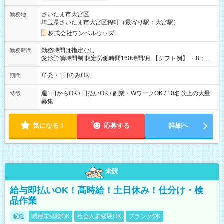
ンビニATMから 日払い分を引き落とせます！ 【試用期間】試
用期間なし
さいたま市大宮区
勤務地
埼玉県さいたま市大宮区錦町（最寄り駅：大宮駅）
株式会社ワンベルウッズ
勤務時間は指定なし
勤務時間
変形労働時間制 想定労働時間160時間/月 【シフト例】 ・8：00
～21：00
単発・1日のみOK
期間
週1日からOK / 日払いOK / 副業・WワークOK / 10名以上の大量
特徴
募集
気になる！
応募する
詳細へ
未読
給与即払いOK！高時給！土日休み！仕分け・検
品作業
派遣
職種未経験OK
社会人未経験OK
ブランクOK