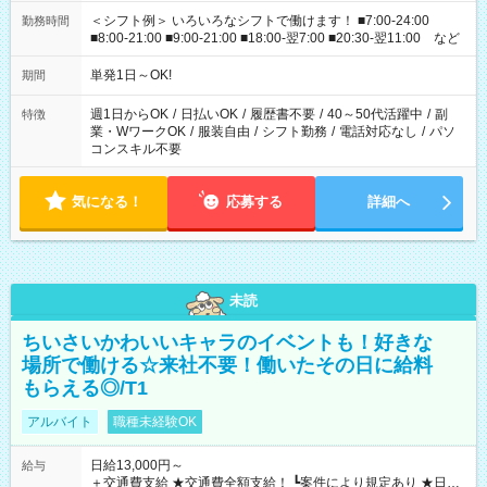
＜シフト例＞ いろいろなシフトで働けます！ ■7:00-24:00
勤務時間
■8:00-21:00 ■9:00-21:00 ■18:00-翌7:00 ■20:30-翌11:00 など
単発1日～OK!
期間
週1日からOK
/
日払いOK
/
履歴書不要
/
40～50代活躍中
/
副
特徴
業・WワークOK
/
服装自由
/
シフト勤務
/
電話対応なし
/
パソ
コンスキル不要
気になる！
応募する
詳細へ
未読
ちいさいかわいいキャラのイベントも！好きな
場所で働ける☆来社不要！働いたその日に給料
もらえる◎/T1
アルバイト
職種未経験OK
日給13,000円～
給与
＋交通費支給 ★交通費全額支給！ ┗案件により規定あり ★日払