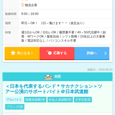
物流企業
9:00～18:00
勤務時間
即日～OK！ 1日～働けます＾＾（規定あり）
期間
週1日からOK
/
日払いOK
/
履歴書不要
/
40～50代活躍中
/
副
特徴
業・WワークOK
/
服装自由
/
シフト勤務
/
10名以上の大量募
集
/
電話対応なし
/
パソコンスキル不要
気になる！
応募する
詳細へ
掲載日：2026.08.03
未読
＜日本を代表するバンド＊サカナクション＞ツ
アー公演のサポートバイト＠日本武道館
アルバイト
職種未経験OK
社会人未経験OK
大学生歓迎
ブランクOK