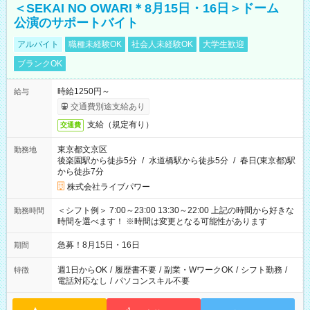
＜SEKAI NO OWARI＊8月15日・16日＞ドーム
公演のサポートバイト
アルバイト
職種未経験OK
社会人未経験OK
大学生歓迎
ブランクOK
時給1250円～
給与
交通費別途支給あり
支給（規定有り）
交通費
東京都文京区
勤務地
後楽園駅から徒歩5分
/
水道橋駅から徒歩5分
/
春日(東京都)駅
から徒歩7分
株式会社ライブパワー
＜シフト例＞ 7:00～23:00 13:30～22:00 上記の時間から好きな
勤務時間
時間を選べます！ ※時間は変更となる可能性があります
急募！8月15日・16日
期間
週1日からOK
/
履歴書不要
/
副業・WワークOK
/
シフト勤務
/
特徴
電話対応なし
/
パソコンスキル不要