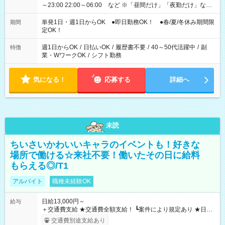
～23:00 22:00～06:00 など ※「昼間だけ」「夜勤だけ」など
の希望OK
単発1日・週1日からOK ●即日勤務OK！ ●春/夏/冬休み期間限
期間
定OK！
週1日からOK
/
日払いOK
/
履歴書不要
/
40～50代活躍中
/
副
特徴
業・WワークOK
/
シフト勤務
気になる！
応募する
詳細へ
未読
ちいさいかわいいキャラのイベントも！好きな
場所で働ける☆来社不要！働いたその日に給料
もらえる◎/T1
アルバイト
職種未経験OK
日給13,000円～
給与
＋交通費支給 ★交通費全額支給！ ┗案件により規定あり ★日払
いOK！（規定あり） ┗働いたその日に現金GET♪ お仕事後はコ
交通費別途支給あり