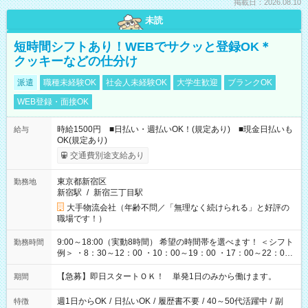
掲載日：2026.08.10
未読
短時間シフトあり！WEBでサクッと登録OK＊
クッキーなどの仕分け
派遣
職種未経験OK
社会人未経験OK
大学生歓迎
ブランクOK
WEB登録・面接OK
時給1500円 ■日払い・週払いOK！(規定あり) ■現金日払いも
給与
OK(規定あり)
交通費別途支給あり
東京都新宿区
勤務地
新宿駅
/
新宿三丁目駅
大手物流会社（年齢不問／「無理なく続けられる」と好評の
職場です！）
9:00～18:00（実動8時間） 希望の時間帯を選べます！ ＜シフト
勤務時間
例＞ ・8：30～12：00 ・10：00～19：00 ・17：00～22：00
・13：00～22：00 ・22：00～翌6：00 など
【急募】即日スタートＯＫ！ 単発1日のみから働けます。
期間
週1日からOK
/
日払いOK
/
履歴書不要
/
40～50代活躍中
/
副
特徴