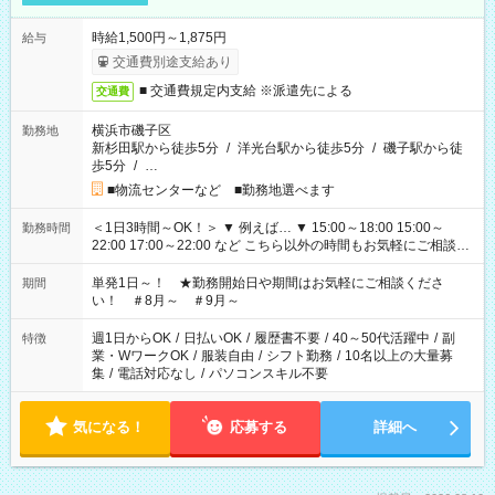
時給1,500円～1,875円
給与
交通費別途支給あり
■ 交通費規定内支給 ※派遣先による
交通費
横浜市磯子区
勤務地
新杉田駅から徒歩5分
/
洋光台駅から徒歩5分
/
磯子駅から徒
歩5分
/
…
■物流センターなど ■勤務地選べます
＜1日3時間～OK！＞ ▼ 例えば… ▼ 15:00～18:00 15:00～
勤務時間
22:00 17:00～22:00 など こちら以外の時間もお気軽にご相談く
ださい！
単発1日～！ ★勤務開始日や期間はお気軽にご相談くださ
期間
い！ ＃8月～ ＃9月～
週1日からOK
/
日払いOK
/
履歴書不要
/
40～50代活躍中
/
副
特徴
業・WワークOK
/
服装自由
/
シフト勤務
/
10名以上の大量募
集
/
電話対応なし
/
パソコンスキル不要
気になる！
応募する
詳細へ