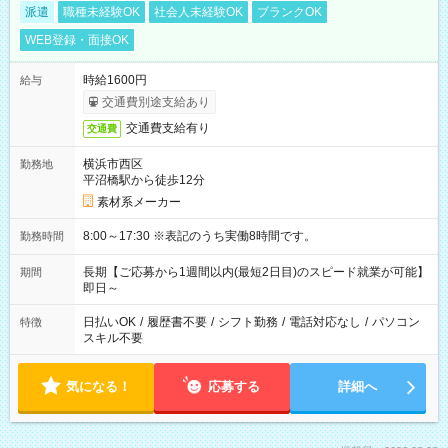
派遣
職種未経験OK
社会人未経験OK
ブランクOK
WEB登録・面接OK
時給1600円
給与
交通費別途支給あり
交通費支給有り
交通費
横浜市西区
勤務地
平沼橋駅から徒歩12分
素材系メーカー
8:00～17:30 ※表記のうち実働8時間です。
勤務時間
長期【ご応募から1週間以内(最短2日目)のスピード就業が可能】
期間
即日～
日払いOK
/
履歴書不要
/
シフト勤務
/
電話対応なし
/
パソコン
特徴
スキル不要
気になる！
応募する
詳細へ