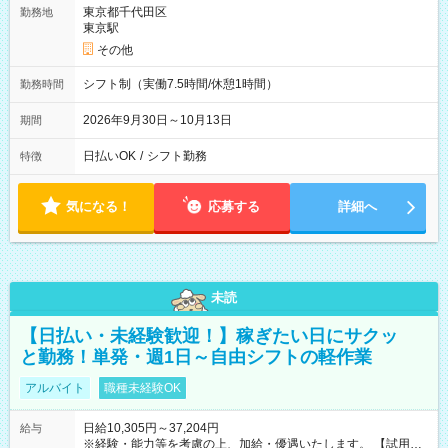
東京都千代田区
勤務地
東京駅
その他
シフト制（実働7.5時間/休憩1時間）
勤務時間
2026年9月30日～10月13日
期間
日払いOK
/
シフト勤務
特徴
気になる！
応募する
詳細へ
未読
【日払い・未経験歓迎！】稼ぎたい日にサクッ
と勤務！単発・週1日～自由シフトの軽作業
アルバイト
職種未経験OK
日給10,305円～37,204円
給与
※経験・能力等を考慮の上、加給・優遇いたします。 【試用期