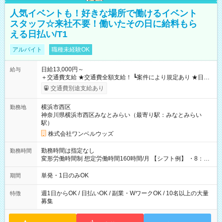
人気イベントも！好きな場所で働けるイベント
スタッフ☆来社不要！働いたその日に給料もら
える日払い/T1
アルバイト
職種未経験OK
日給13,000円～
給与
＋交通費支給 ★交通費全額支給！ ┗案件により規定あり ★日払
いOK！（規定あり） ┗働いたその日に現金GET♪ お仕事後はコ
交通費別途支給あり
ンビニATMから 日払い分を引き落とせます！ 【試用期間】試
用期間なし
横浜市西区
勤務地
神奈川県横浜市西区みなとみらい（最寄り駅：みなとみらい
駅）
株式会社ワンベルウッズ
勤務時間は指定なし
勤務時間
変形労働時間制 想定労働時間160時間/月 【シフト例】 ・8：00
～21：00
単発・1日のみOK
期間
週1日からOK / 日払いOK / 副業・WワークOK / 10名以上の大量
特徴
募集