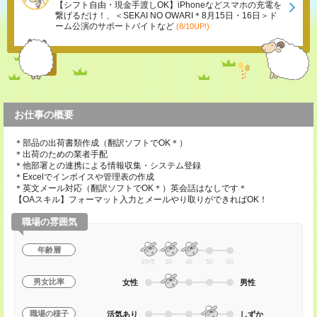
【シフト自由・現金手渡しOK】iPhoneなどスマホの充電を
繋げるだけ！、＜SEKAI NO OWARI＊8月15日・16日＞ド
ーム公演のサポートバイトなど
(8/10UP!)
お仕事の概要
＊部品の出荷書類作成（翻訳ソフトでOK＊）
＊出荷のための業者手配
＊他部署との連携による情報収集・システム登録
＊Excelでインボイスや管理表の作成
＊英文メール対応（翻訳ソフトでOK＊）英会話はなしです＊
【OAスキル】フォーマット入力とメールやり取りができればOK！
職場の雰囲気
年齢層
20代
30
40
50
60
男女比率
女性
男性
職場の様子
活気あり
しずか