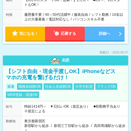
【8月中のスタートOK！急募！】2カ月～ ■8月～、9月スター
期間
ね。 ※Wワーク希望の方へ 今ご覧のお仕事で希望する勤務時間
トもOK！
と、もう1つのお仕事の勤務時間。 合計で週40時間を超える場
合は応募できません。
履歴書不要
/
40～50代活躍中
/
服装自由
/
シフト勤務
/
10名以
特徴
上の大量募集
/
電話対応なし
/
パソコンスキル不要
気になる！
応募する
詳細へ
掲載日：2026.08.07
未読
【シフト自由・現金手渡しOK】iPhoneなどス
マホの充電を繋げるだけ！
派遣
職種未経験OK
社会人未経験OK
大学生歓迎
ブランクOK
WEB登録・面接OK
時給1414円～ ▼日払いOK（規定あり） ■初勤務手当あり
給与
※規定による
東京都新宿区
勤務地
新宿駅から徒歩
/
新宿三丁目駅から徒歩
/
高田馬場駅から徒歩
/
…