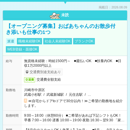
掲載日：2026.08.09
未読
【オープニング募集】おばあちゃんのお散歩付
き添いも仕事の1つ
派遣
職種未経験OK
社会人未経験OK
ブランクOK
WEB登録・面接OK
無資格未経験：時給1500円～ ■週払いOK ■扶養内OK ■日
給与
収1万2000円以上
交通費別途支給あり
交通費全額支給
交通費
川崎市中原区
勤務地
武蔵小杉駅
/
武蔵新城駅
/
元住吉駅
/
…
≪自宅からドアtoドアで30分以内！≫ご希望の勤務地を紹介
します。
9:00～18:00（休憩60分） ■ご希望があれば下記シフトもOK！
勤務時間
早番 7:00～16:00 遅番 10:00～19:00 夜勤 16:30～翌9:30 「家族
と休みを合わせたい」 「余裕を持って夕飯の準備がしたい」
「できれば残業はしたくない」 など、ご希望を教えてください