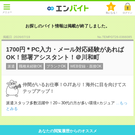
0
メニュー
気になる！
ログイン
お探しのバイト情報は掲載が終了しました。
掲載日 :2026
/
07
/
19
No.TEMPGT26-0366085
1700円＊PC入力・メール対応経験があれば
OK！部署アシスタント！＠川和町
派遣
職種未経験OK
ブランクOK
WEB登録・面接OK
仲間がいるお仕事！OJTあり！海外に目を向けてス
テップアップ！
派遣スタッフ多数活躍中！20～30代の方が多い環境○カジュア
...もっ
とみる
あなたの閲覧履歴からのオススメ