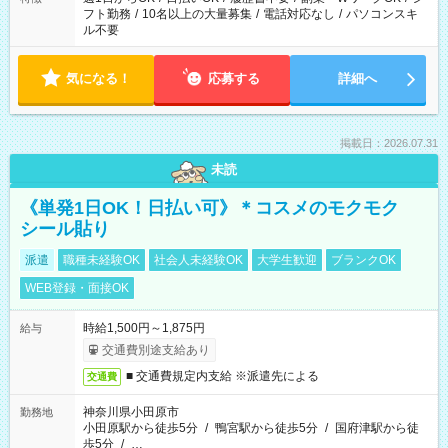
フト勤務
/
10名以上の大量募集
/
電話対応なし
/
パソコンスキ
ル不要
気になる！
応募する
詳細へ
掲載日：2026.07.31
未読
《単発1日OK！日払い可》＊コスメのモクモク
シール貼り
派遣
職種未経験OK
社会人未経験OK
大学生歓迎
ブランクOK
WEB登録・面接OK
時給1,500円～1,875円
給与
交通費別途支給あり
■ 交通費規定内支給 ※派遣先による
交通費
神奈川県小田原市
勤務地
小田原駅から徒歩5分
/
鴨宮駅から徒歩5分
/
国府津駅から徒
歩5分
/
…