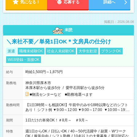
気になる！
応募する
詳細へ
掲載日：2026.08.08
未読
＼来社不要／単発1日OK＊文房具の仕分け
派遣
職種未経験OK
社会人未経験OK
大学生歓迎
ブランクOK
WEB登録・面接OK
時給1,500円～1,875円
給与
神奈川県厚木市
勤務地
本厚木駅から徒歩5分
/
愛甲石田駅から徒歩5分
■物流センターなど ■勤務地選べます
【1日3時間～も相談OK!】午前中のみや18時以降などのシフト
勤務時間
あり！ シフト例 ▼9:00～12:00 ▼9:00～17:00 ▼10:00～19:00
▼18:00～21:00
1日だけの単発OK！＃8月～ ＃9月～
期間
週1日からOK
/
日払いOK
/
40～50代活躍中
/
副業・Wワーク
特徴
OK
/
服装自由
/
シフト勤務
/
10名以上の大量募集
/
電話対応な