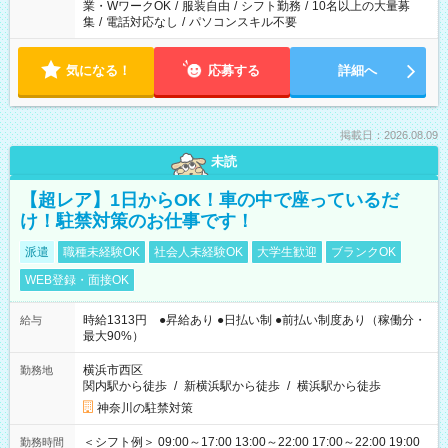
業・WワークOK
/
服装自由
/
シフト勤務
/
10名以上の大量募
集
/
電話対応なし
/
パソコンスキル不要
気になる！
応募する
詳細へ
掲載日：2026.08.09
未読
【超レア】1日からOK！車の中で座っているだ
け！駐禁対策のお仕事です！
派遣
職種未経験OK
社会人未経験OK
大学生歓迎
ブランクOK
WEB登録・面接OK
時給1313円 ●昇給あり ●日払い制 ●前払い制度あり（稼働分・
給与
最大90%）
横浜市西区
勤務地
関内駅から徒歩
/
新横浜駅から徒歩
/
横浜駅から徒歩
神奈川の駐禁対策
＜シフト例＞ 09:00～17:00 13:00～22:00 17:00～22:00 19:00
勤務時間