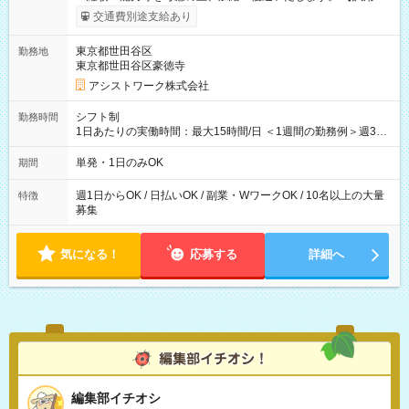
間】試用期間なし
交通費別途支給あり
東京都世田谷区
勤務地
東京都世田谷区豪徳寺
アシストワーク株式会社
シフト制
勤務時間
1日あたりの実働時間：最大15時間/日 ＜1週間の勤務例＞週3回
勤務 勤務：月・水・金 休み：火・木・土・日 好きな時にお仕事
可能です！ ※1日あたりの最大実働時間は日勤、夜勤共に勤務し
単発・1日のみOK
期間
た時間になります。
週1日からOK / 日払いOK / 副業・WワークOK / 10名以上の大量
特徴
募集
気になる！
応募する
詳細へ
編集部イチオシ