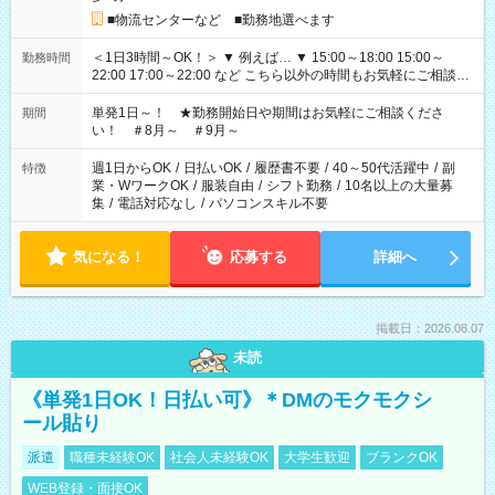
■物流センターなど ■勤務地選べます
＜1日3時間～OK！＞ ▼ 例えば… ▼ 15:00～18:00 15:00～
勤務時間
22:00 17:00～22:00 など こちら以外の時間もお気軽にご相談く
ださい！
単発1日～！ ★勤務開始日や期間はお気軽にご相談くださ
期間
い！ ＃8月～ ＃9月～
週1日からOK
/
日払いOK
/
履歴書不要
/
40～50代活躍中
/
副
特徴
業・WワークOK
/
服装自由
/
シフト勤務
/
10名以上の大量募
集
/
電話対応なし
/
パソコンスキル不要
気になる！
応募する
詳細へ
掲載日：2026.08.07
未読
《単発1日OK！日払い可》＊DMのモクモクシ
ール貼り
派遣
職種未経験OK
社会人未経験OK
大学生歓迎
ブランクOK
WEB登録・面接OK