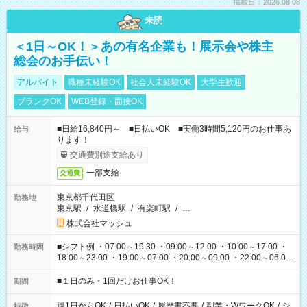
掲載日：2026.08.08
未読
＜1日～OK！＞あの有名企業も！展示会や株主
総会のお手伝い！
アルバイト
職種未経験OK
社会人未経験OK
大学生歓迎
ブランクOK
WEB登録・面接OK
■日給16,840円～ ■日払いOK ■実働3時間5,120円のお仕事あ
給与
ります！
交通費別途支給あり
一部支給
交通費
東京都千代田区
勤務地
東京駅
/
水道橋駅
/
有楽町駅
/
…
株式会社マッシュ
■シフト例 ・07:00～19:30 ・09:00～12:00 ・10:00～17:00 ・
勤務時間
18:00～23:00 ・19:00～07:00 ・20:00～09:00 ・22:00～06:00
etc ★最短で3時間で5,120円のお仕事から 15時間で2万円近く稼
げるお仕事も！ ご希望のお時間に合わせてご紹介！ ※シフトは
■１日のみ・1回だけお仕事OK！
期間
現場によって異なります。 ※勿論、休憩時間はあるのでご安心
ください！
週1日からOK
/
日払いOK
/
履歴書不要
/
副業・WワークOK
/
シ
特徴