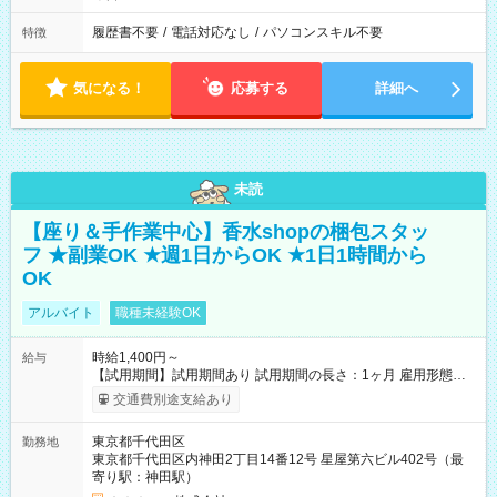
履歴書不要
/
電話対応なし
/
パソコンスキル不要
特徴
気になる！
応募する
詳細へ
未読
【座り＆手作業中心】香水shopの梱包スタッ
フ ★副業OK ★週1日からOK ★1日1時間から
OK
アルバイト
職種未経験OK
時給1,400円～
給与
【試用期間】試用期間あり 試用期間の長さ：1ヶ月 雇用形態、
給与は本採用時と同じです。
交通費別途支給あり
東京都千代田区
勤務地
東京都千代田区内神田2丁目14番12号 星屋第六ビル402号（最
寄り駅：神田駅）