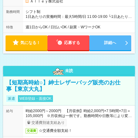
Ａｌｌｅｙ株式会社
シフト制
勤務時間
1日あたりの実働時間：最大5時間/日 11:00-19:00 └1日あたりの
実働時間：1-5時間 └上記の時間帯内であれば、いつでも勤務可
能！ └平日・土曜日の中で、お好きな曜日でご勤務いただけま
週1日からOK / 日払いOK / 副業・WワークOK
特徴
す！ 【シフト例】 ・11:00～14:00 ・16:30～19:00 ・13:00～
18:00 などのように、自由な働き方が可能なお仕事です！
気になる！
応募する
詳細へ
未読
【短期高時給○】紳士レザーバッグ販売のお仕
事【東京大丸】
派遣
WEB登録・面接OK
時給2000円～2000円 【月収例】時給2,000円×7.5時間×7日＝
給与
105,000円 ※月収例は一例です。勤務時間や日数等により変動
いたします。
交通費別途支給あり
☆交通費全額支給！
交通費