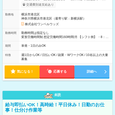
いOK！（規定あり） ┗働いたその日に現金GET♪ お仕事後はコ
交通費別途支給あり
ンビニATMから 日払い分を引き落とせます！ 【試用期間】試
用期間なし
横浜市港北区
勤務地
神奈川県横浜市港北区（最寄り駅：新横浜駅）
株式会社ワンベルウッズ
勤務時間は指定なし
勤務時間
変形労働時間制 想定労働時間160時間/月 【シフト例】 ・8：00
～21：00
単発・1日のみOK
期間
週1日からOK / 日払いOK / 副業・WワークOK / 10名以上の大量
特徴
募集
気になる！
応募する
詳細へ
未読
給与即払いOK！高時給！平日休み！日勤のお仕
事！仕分け作業等