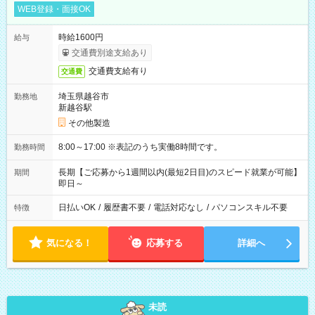
WEB登録・面接OK
時給1600円
給与
交通費別途支給あり
交通費支給有り
交通費
埼玉県越谷市
勤務地
新越谷駅
その他製造
8:00～17:00 ※表記のうち実働8時間です。
勤務時間
長期【ご応募から1週間以内(最短2日目)のスピード就業が可能】
期間
即日～
日払いOK
/
履歴書不要
/
電話対応なし
/
パソコンスキル不要
特徴
気になる！
応募する
詳細へ
未読