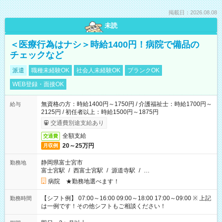
掲載日：2026.08.08
未読
＜医療行為はナシ＞時給1400円！病院で備品の
チェックなど
派遣
職種未経験OK
社会人未経験OK
ブランクOK
WEB登録・面接OK
無資格の方：時給1400円～1750円 / 介護福祉士：時給1700円～
給与
2125円 / 初任者以上：時給1500円～1875円
交通費別途支給あり
全額支給
交通費
20～25万円
月収例
静岡県富士宮市
勤務地
富士宮駅
/
西富士宮駅
/
源道寺駅
/
…
病院 ★勤務地選べます！
【シフト例】 07:00～16:00 09:00～18:00 17:00～09:00 ※ 上記
勤務時間
は一例です！その他シフトもご相談ください！