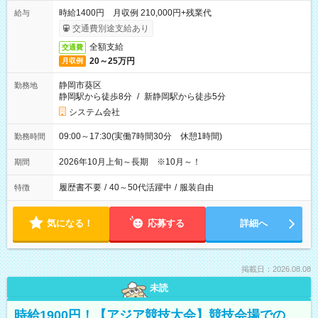
時給1400円 月収例 210,000円+残業代
給与
交通費別途支給あり
全額支給
交通費
20～25万円
月収例
静岡市葵区
勤務地
静岡駅から徒歩8分
/
新静岡駅から徒歩5分
システム会社
09:00～17:30(実働7時間30分 休憩1時間)
勤務時間
2026年10月上旬～長期 ※10月～！
期間
履歴書不要
/
40～50代活躍中
/
服装自由
特徴
気になる！
応募する
詳細へ
掲載日：2026.08.08
未読
時給1900円！【アジア競技大会】競技会場での