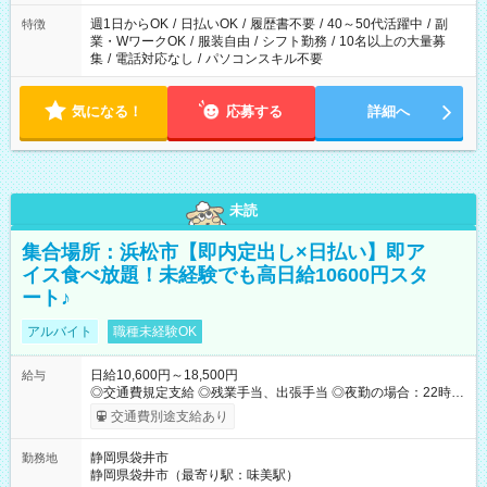
週1日からOK
/
日払いOK
/
履歴書不要
/
40～50代活躍中
/
副
特徴
業・WワークOK
/
服装自由
/
シフト勤務
/
10名以上の大量募
集
/
電話対応なし
/
パソコンスキル不要
気になる！
応募する
詳細へ
未読
集合場所：浜松市【即内定出し×日払い】即ア
イス食べ放題！未経験でも高日給10600円スタ
ート♪
アルバイト
職種未経験OK
日給10,600円～18,500円
給与
◎交通費規定支給 ◎残業手当、出張手当 ◎夜勤の場合：22時～
翌5時は割増給与 ◎日払い・週払い可(希望者／条件有) ◎社食あ
交通費別途支給あり
り ＜月収例＞ 入社3か月：月収28万 入社1年：月収39万 ◎自分
のぺースで勤務可能 週2～OK！あなたの働き方と相談します♪
静岡県袋井市
勤務地
ダブルワークも可能です☺ ◎髪色、ピアス、タトゥーOK おしゃ
静岡県袋井市（最寄り駅：味美駅）
れも自由に楽しめます！ 【試用期間】試用期間あり 試用期間の