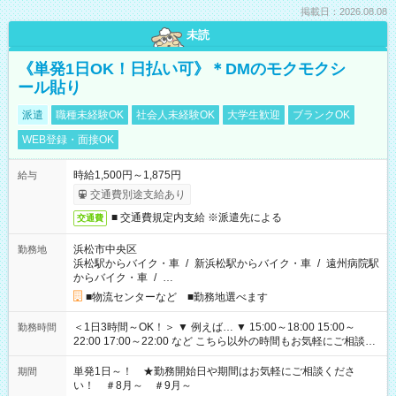
掲載日：2026.08.08
未読
《単発1日OK！日払い可》＊DMのモクモクシ
ール貼り
派遣
職種未経験OK
社会人未経験OK
大学生歓迎
ブランクOK
WEB登録・面接OK
時給1,500円～1,875円
給与
交通費別途支給あり
■ 交通費規定内支給 ※派遣先による
交通費
浜松市中央区
勤務地
浜松駅からバイク・車
/
新浜松駅からバイク・車
/
遠州病院駅
からバイク・車
/
…
■物流センターなど ■勤務地選べます
＜1日3時間～OK！＞ ▼ 例えば… ▼ 15:00～18:00 15:00～
勤務時間
22:00 17:00～22:00 など こちら以外の時間もお気軽にご相談く
ださい！
単発1日～！ ★勤務開始日や期間はお気軽にご相談くださ
期間
い！ ＃8月～ ＃9月～