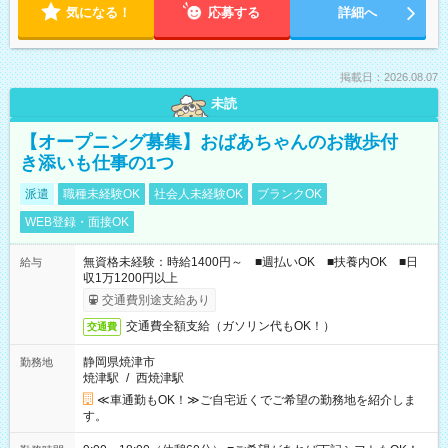
気になる！
応募する
詳細へ
掲載日：2026.08.07
未読
【オープニング募集】おばあちゃんのお散歩付
き添いも仕事の1つ
派遣
職種未経験OK
社会人未経験OK
ブランクOK
WEB登録・面接OK
無資格未経験：時給1400円～ ■週払いOK ■扶養内OK ■日
給与
収1万1200円以上
交通費別途支給あり
交通費全額支給（ガソリン代もOK！）
交通費
静岡県焼津市
勤務地
焼津駅
/
西焼津駅
≪車通勤もOK！≫ご自宅近くでご希望の勤務地を紹介しま
す。