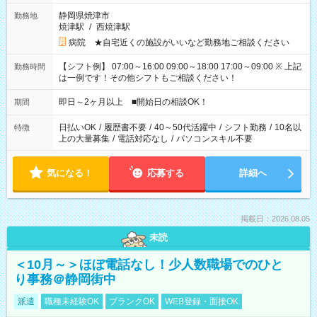
静岡県焼津市
勤務地
焼津駅
/
西焼津駅
病院 ★自宅近くの施設がいいなど勤務地ご相談ください
【シフト例】 07:00～16:00 09:00～18:00 17:00～09:00 ※ 上記
勤務時間
は一例です！その他シフトもご相談ください！
即日～2ヶ月以上 ■開始日の相談OK！
期間
日払いOK
/
履歴書不要
/
40～50代活躍中
/
シフト勤務
/
10名以
特徴
上の大量募集
/
電話対応なし
/
パソコンスキル不要
気になる！
応募する
詳細へ
掲載日：2026.08.05
未読
＜10月～＞ほぼ電話なし！少人数職場でのひと
り事務＠静岡街中
派遣
職種未経験OK
ブランクOK
WEB登録・面接OK