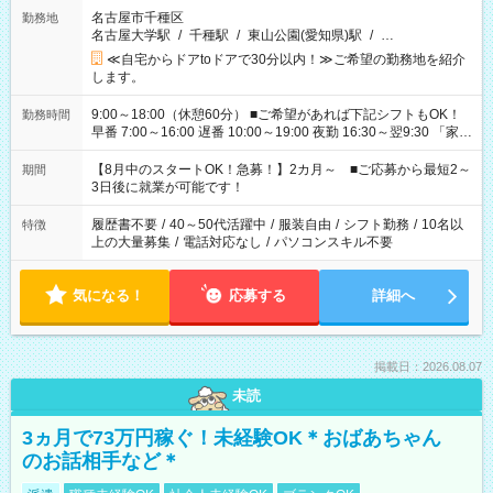
名古屋市千種区
勤務地
名古屋大学駅
/
千種駅
/
東山公園(愛知県)駅
/
…
≪自宅からドアtoドアで30分以内！≫ご希望の勤務地を紹介
します。
9:00～18:00（休憩60分） ■ご希望があれば下記シフトもOK！
勤務時間
早番 7:00～16:00 遅番 10:00～19:00 夜勤 16:30～翌9:30 「家族
と休みを合わせたい」 「余裕を持って夕飯の準備がしたい」
「できれば残業はしたくない」 など、ご希望を教えてください
【8月中のスタートOK！急募！】2カ月～ ■ご応募から最短2～
期間
ね。 ※Wワーク希望の方へ 今ご覧のお仕事で希望する勤務時間
3日後に就業が可能です！
と、もう1つのお仕事の勤務時間。 合計で週40時間を超える場
合は応募できません。
履歴書不要
/
40～50代活躍中
/
服装自由
/
シフト勤務
/
10名以
特徴
上の大量募集
/
電話対応なし
/
パソコンスキル不要
気になる！
応募する
詳細へ
掲載日：2026.08.07
未読
3ヵ月で73万円稼ぐ！未経験OK＊おばあちゃん
のお話相手など＊