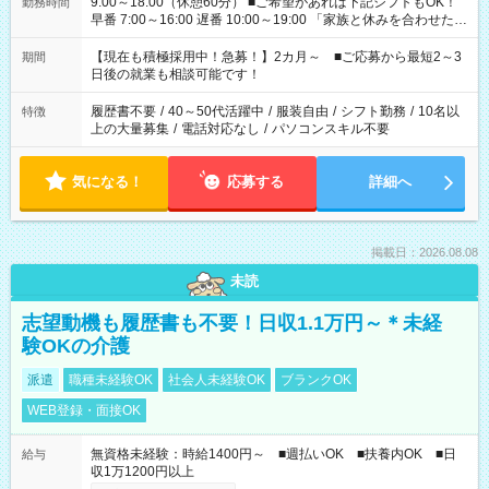
9:00～18:00（休憩60分） ■ご希望があれば下記シフトもOK！
勤務時間
早番 7:00～16:00 遅番 10:00～19:00 「家族と休みを合わせた
い」 「余裕を持って夕飯の準備がしたい」 「できれば残業はし
たくない」 など、ご希望を教えてくださいね。 ※Wワーク希望
【現在も積極採用中！急募！】2カ月～ ■ご応募から最短2～3
期間
の方へ 今ご覧のお仕事で希望する勤務時間と、もう1つのお仕事
日後の就業も相談可能です！
の勤務時間。 合計で週40時間を超える場合は応募できません。
履歴書不要
/
40～50代活躍中
/
服装自由
/
シフト勤務
/
10名以
特徴
上の大量募集
/
電話対応なし
/
パソコンスキル不要
気になる！
応募する
詳細へ
掲載日：2026.08.08
未読
志望動機も履歴書も不要！日収1.1万円～＊未経
験OKの介護
派遣
職種未経験OK
社会人未経験OK
ブランクOK
WEB登録・面接OK
無資格未経験：時給1400円～ ■週払いOK ■扶養内OK ■日
給与
収1万1200円以上