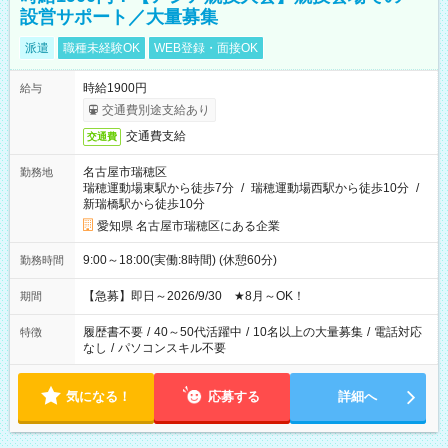
設営サポート／大量募集
派遣
職種未経験OK
WEB登録・面接OK
時給1900円
給与
交通費別途支給あり
交通費支給
交通費
名古屋市瑞穂区
勤務地
瑞穂運動場東駅から徒歩7分
/
瑞穂運動場西駅から徒歩10分
/
新瑞橋駅から徒歩10分
愛知県 名古屋市瑞穂区にある企業
9:00～18:00(実働:8時間) (休憩60分)
勤務時間
【急募】即日～2026/9/30 ★8月～OK！
期間
履歴書不要
/
40～50代活躍中
/
10名以上の大量募集
/
電話対応
特徴
なし
/
パソコンスキル不要
気になる！
応募する
詳細へ