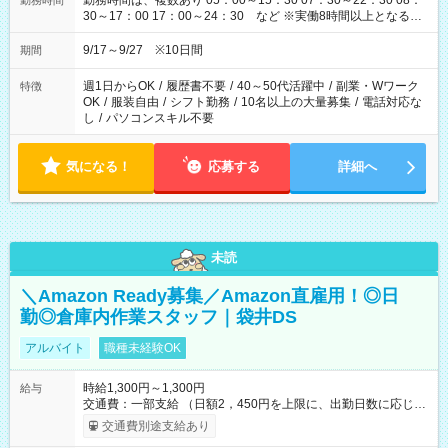
勤務時間は、複数あり 05：00～15：30 07：30～22：30 08：
勤務時間
30～17：00 17：00～24：30 など ※実働8時間以上となる勤
務もあります。 【休憩】60分+他休憩あり 交替で取得します。
安全面に配慮しこまめな休憩があります。
9/17～9/27 ※10日間
期間
週1日からOK
/
履歴書不要
/
40～50代活躍中
/
副業・Wワーク
特徴
OK
/
服装自由
/
シフト勤務
/
10名以上の大量募集
/
電話対応な
し
/
パソコンスキル不要
気になる！
応募する
詳細へ
未読
＼Amazon Ready募集／Amazon直雇用！◎日
勤◎倉庫内作業スタッフ｜袋井DS
アルバイト
職種未経験OK
時給1,300円～1,300円
給与
交通費：一部支給 （日額2，450円を上限に、出勤日数に応じて
実費支給） ※22:00～翌5:00までは時給25%UP！ ■給与前払い
交通費別途支給あり
制度あり ※前払い額の上限あり、手数料無料（Amazon負担）