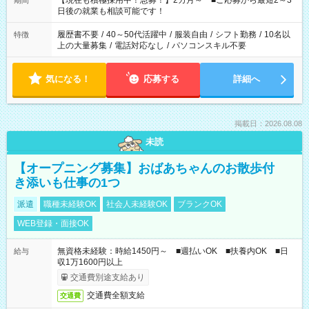
【現在も積極採用中！急募！】2カ月～ ■ご応募から最短2～3
期間
の方へ 今ご覧のお仕事で希望する勤務時間と、もう1つのお仕事
日後の就業も相談可能です！
の勤務時間。 合計で週40時間を超える場合は応募できません。
履歴書不要
/
40～50代活躍中
/
服装自由
/
シフト勤務
/
10名以
特徴
上の大量募集
/
電話対応なし
/
パソコンスキル不要
気になる！
応募する
詳細へ
掲載日：2026.08.08
未読
【オープニング募集】おばあちゃんのお散歩付
き添いも仕事の1つ
派遣
職種未経験OK
社会人未経験OK
ブランクOK
WEB登録・面接OK
無資格未経験：時給1450円～ ■週払いOK ■扶養内OK ■日
給与
収1万1600円以上
交通費別途支給あり
交通費全額支給
交通費