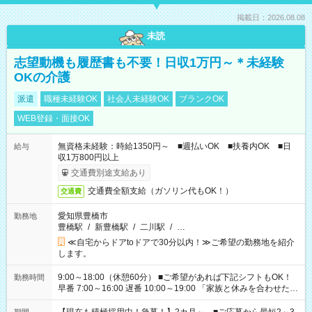
掲載日：2026.08.08
未読
志望動機も履歴書も不要！日収1万円～＊未経験
OKの介護
派遣
職種未経験OK
社会人未経験OK
ブランクOK
WEB登録・面接OK
無資格未経験：時給1350円～ ■週払いOK ■扶養内OK ■日
給与
収1万800円以上
交通費別途支給あり
交通費全額支給（ガソリン代もOK！）
交通費
愛知県豊橋市
勤務地
豊橋駅
/
新豊橋駅
/
二川駅
/
…
≪自宅からドアtoドアで30分以内！≫ご希望の勤務地を紹介
します。
9:00～18:00（休憩60分） ■ご希望があれば下記シフトもOK！
勤務時間
早番 7:00～16:00 遅番 10:00～19:00 「家族と休みを合わせた
い」 「余裕を持って夕飯の準備がしたい」 「できれば残業はし
たくない」 など、ご希望を教えてくださいね。 ※Wワーク希望