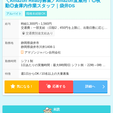
＼Amazon Ready募集／Amazon直雇用！◎夜
勤◎倉庫内作業スタッフ｜袋井DS
アルバイト
職種未経験OK
時給1,300円～1,560円
給与
交通費：一部支給 （日額2，450円を上限に、出勤日数に応じて
実費支給） ※22:00～翌5:00までは時給25%UP！ ■給与前払い
交通費別途支給あり
制度あり ※前払い額の上限あり、手数料無料（Amazon負担）
そのほか所定の条件が適用されます 【試用期間】試用期間なし
静岡県袋井市
勤務地
静岡県袋井市川井1408-1
アマゾンジャパン合同会社
シフト制
勤務時間
1日あたりの実働時間：最大8時間/日 シフト例 ・22時～0時 入
社後、就業可能シフトをご確認の上、申請してください。
週1日からOK / 10名以上の大量募集
特徴
気になる！
応募する
詳細へ
未読