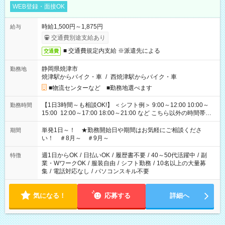
WEB登録・面接OK
時給1,500円～1,875円
給与
交通費別途支給あり
■ 交通費規定内支給 ※派遣先による
交通費
静岡県焼津市
勤務地
焼津駅からバイク・車
/
西焼津駅からバイク・車
■物流センターなど ■勤務地選べます
【1日3時間～も相談OK!】 ＜シフト例＞ 9:00～12:00 10:00～
勤務時間
15:00 12:00～17:00 18:00～21:00 など こちら以外の時間帯も
お気軽にご相談ください！
単発1日～！ ★勤務開始日や期間はお気軽にご相談くださ
期間
い！ ＃8月～ ＃9月～
週1日からOK
/
日払いOK
/
履歴書不要
/
40～50代活躍中
/
副
特徴
業・WワークOK
/
服装自由
/
シフト勤務
/
10名以上の大量募
集
/
電話対応なし
/
パソコンスキル不要
気になる！
応募する
詳細へ