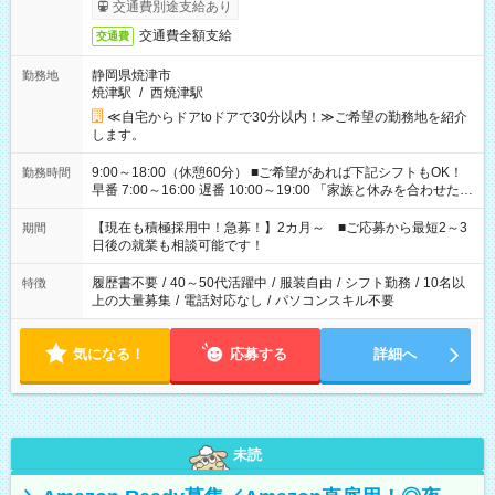
交通費別途支給あり
交通費全額支給
交通費
静岡県焼津市
勤務地
焼津駅
/
西焼津駅
≪自宅からドアtoドアで30分以内！≫ご希望の勤務地を紹介
します。
9:00～18:00（休憩60分） ■ご希望があれば下記シフトもOK！
勤務時間
早番 7:00～16:00 遅番 10:00～19:00 「家族と休みを合わせた
い」 「余裕を持って夕飯の準備がしたい」 「できれば残業はし
たくない」 など、ご希望を教えてくださいね。 ※Wワーク希望
【現在も積極採用中！急募！】2カ月～ ■ご応募から最短2～3
期間
の方へ 今ご覧のお仕事で希望する勤務時間と、もう1つのお仕事
日後の就業も相談可能です！
の勤務時間。 合計で週40時間を超える場合は応募できません。
履歴書不要
/
40～50代活躍中
/
服装自由
/
シフト勤務
/
10名以
特徴
上の大量募集
/
電話対応なし
/
パソコンスキル不要
気になる！
応募する
詳細へ
未読