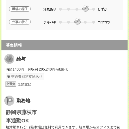
職場の様子
活気あり
しずか
仕事の仕方
テキパキ
コツコツ
募集情報
給与
時給1400円 月収例 205,240円+残業代
交通費別途支給あり
全額支給
交通費
勤務地
静岡県藤枝市
車通勤OK
焼津駅車12分（駐車場は無料で利用できます、駐車場からオフィスまで徒