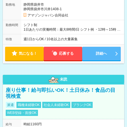
そのほか所定の条件が適用されます 【試用期間】試用期間なし
静岡県袋井市
勤務地
静岡県袋井市川井1408-1
アマゾンジャパン合同会社
シフト制
勤務時間
1日あたりの実働時間：最大8時間/日 シフト例 ・12時～15時 入
社後、就業可能シフトをご確認の上、申請してください。
週1日からOK / 10名以上の大量募集
特徴
気になる！
応募する
詳細へ
未読
座り仕事！給与即払いOK！土日休み！食品の目
視検査
派遣
職種未経験OK
社会人未経験OK
ブランクOK
WEB登録・面接OK
時給1160円
給与