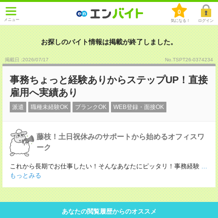
0
メニュー
気になる！
ログイン
お探しのバイト情報は掲載が終了しました。
掲載日 :2026
/
07
/
17
No.TSPT26-0374234
事務ちょっと経験ありからステップUP！直接
雇用へ実績あり
派遣
職種未経験OK
ブランクOK
WEB登録・面接OK
藤枝！土日祝休みのサポートから始めるオフィスワ
ーク
これから長期でお仕事したい！そんなあなたにピッタリ！事務経験
...
もっとみる
あなたの閲覧履歴からのオススメ