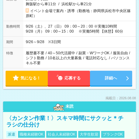
舞阪駅から車11分
/
浜松駅から車21分
イベント会場で案内・誘導（勤務地：静岡県浜松市中央区篠
原町）
9/26（土）、27（日） 09：00～20：00 ※実働10時間
勤務時間
9/28（月） 09：00～15：00 ※実働5時間 【休憩】60分
9/26～9/28 ※3日間
期間
履歴書不要
/
40～50代活躍中
/
副業・WワークOK
/
服装自由
/
特徴
シフト勤務
/
10名以上の大量募集
/
電話対応なし
/
パソコンス
キル不要
気になる！
応募する
詳細へ
掲載日：2026.08.08
未読
〈カンタン作業！〉スキマ時間にサクッと＊チ
ラシの仕分け
派遣
職種未経験OK
社会人未経験OK
大学生歓迎
ブランクOK