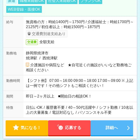
派遣
職種未経験OK
社会人未経験OK
ブランクOK
WEB登録・面接OK
無資格の方：時給1400円～1750円 / 介護福祉士：時給1700円～
給与
2125円 / 初任者以上：時給1500円～1875円
交通費別途支給あり
全額支給
交通費
静岡県焼津市
勤務地
焼津駅
/
西焼津駅
介護施設や病院など ★自宅近くの施設がいいなど勤務地ご
相談ください
【シフト例】 07:00～16:00 09:00～18:00 17:00～09:00 ※ 上記
勤務時間
は一例です！その他シフトもご相談ください！
即日～2ヶ月以上 ■開始日の相談OK！
期間
日払いOK
/
履歴書不要
/
40～50代活躍中
/
シフト勤務
/
10名以
特徴
上の大量募集
/
電話対応なし
/
パソコンスキル不要
気になる！
応募する
詳細へ