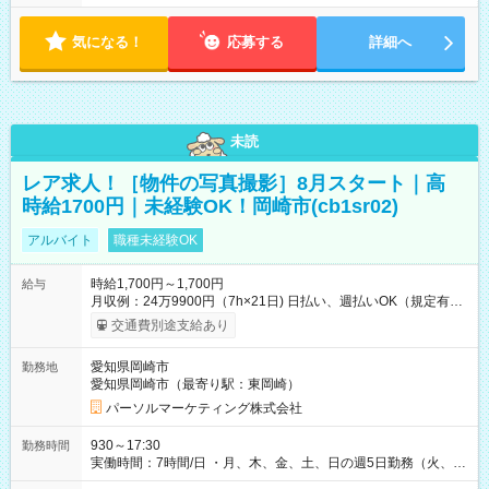
気になる！
応募する
詳細へ
未読
レア求人！［物件の写真撮影］8月スタート｜高
時給1700円｜未経験OK！岡崎市(cb1sr02)
アルバイト
職種未経験OK
時給1,700円～1,700円
給与
月収例：24万9900円（7h×21日) 日払い、週払いOK（規定有
り） 【試用期間】試用期間なし
交通費別途支給あり
愛知県岡崎市
勤務地
愛知県岡崎市（最寄り駅：東岡崎）
パーソルマーケティング株式会社
930～17:30
勤務時間
実働時間：7時間/日 ・月、木、金、土、日の週5日勤務（火、水
は固定休です／夏季、年末年始等、長期休暇有り！） ・ワンシ