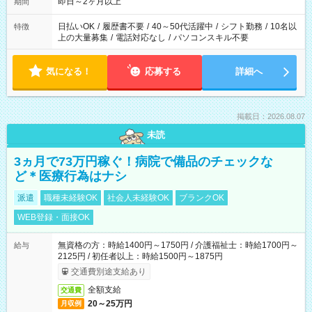
即日～2ヶ月以上
期間
日払いOK
/
履歴書不要
/
40～50代活躍中
/
シフト勤務
/
10名以
特徴
上の大量募集
/
電話対応なし
/
パソコンスキル不要
気になる！
応募する
詳細へ
掲載日：2026.08.07
未読
3ヵ月で73万円稼ぐ！病院で備品のチェックな
ど＊医療行為はナシ
派遣
職種未経験OK
社会人未経験OK
ブランクOK
WEB登録・面接OK
無資格の方：時給1400円～1750円 / 介護福祉士：時給1700円～
給与
2125円 / 初任者以上：時給1500円～1875円
交通費別途支給あり
全額支給
交通費
20～25万円
月収例