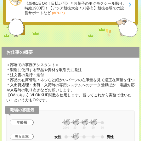
《単発1日OK！日払い可》＊お菓子のモクモクシール貼り、
時給1900円！【アジア競技大会＊刈谷市】競技会場での設
営サポートなど
(8/7UP!)
お仕事の概要
＜部署での事務アシスタント＞
＊製造に使用する部品や資材を取引先に発注
＊注文書の発行・送付
＊部品の在庫管理：ネジなど細かいパーツの在庫量を見て適正在庫量を保つ
＊入出荷処理：出荷・入荷時の専用システムへのデータ登録ほか 電話対応
や来客時の取り次ぎなどお願いします。
【OAスキル】VLOKKUP関数を使用します、習ってこれから実務で使いた
い！という方もOKです。
職場の雰囲気
年齢層
20代
30
40
50
60
男女比率
女性
男性