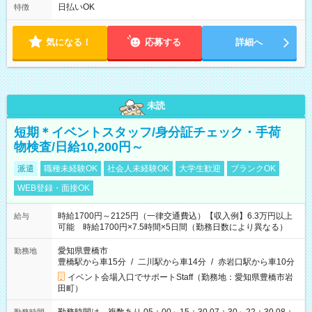
フト！ 残業ほぼナシ（0～5h/月）
日払いOK
特徴
気になる！
応募する
詳細へ
未読
短期＊イベントスタッフ/身分証チェック・手荷
物検査/日給10,200円～
派遣
職種未経験OK
社会人未経験OK
大学生歓迎
ブランクOK
WEB登録・面接OK
時給1700円～2125円（一律交通費込）【収入例】6.3万円以上
給与
可能 時給1700円×7.5時間×5日間（勤務日数により異なる）
愛知県豊橋市
勤務地
豊橋駅から車15分
/
二川駅から車14分
/
赤岩口駅から車10分
イベント会場入口でサポートStaff（勤務地：愛知県豊橋市岩
田町）