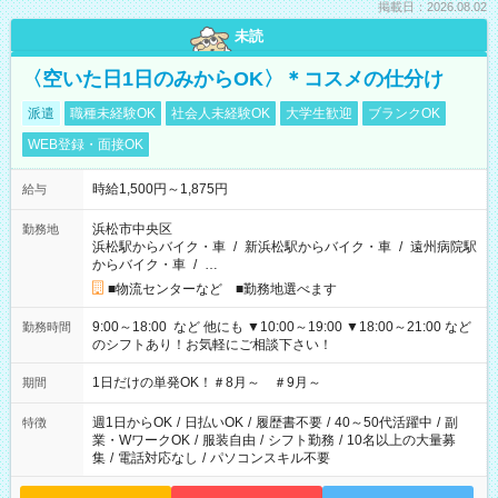
掲載日：2026.08.02
未読
〈空いた日1日のみからOK〉＊コスメの仕分け
派遣
職種未経験OK
社会人未経験OK
大学生歓迎
ブランクOK
WEB登録・面接OK
時給1,500円～1,875円
給与
浜松市中央区
勤務地
浜松駅からバイク・車
/
新浜松駅からバイク・車
/
遠州病院駅
からバイク・車
/
…
■物流センターなど ■勤務地選べます
9:00～18:00 など 他にも ▼10:00～19:00 ▼18:00～21:00 など
勤務時間
のシフトあり！お気軽にご相談下さい！
1日だけの単発OK！＃8月～ ＃9月～
期間
週1日からOK
/
日払いOK
/
履歴書不要
/
40～50代活躍中
/
副
特徴
業・WワークOK
/
服装自由
/
シフト勤務
/
10名以上の大量募
集
/
電話対応なし
/
パソコンスキル不要