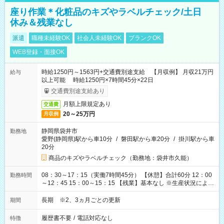
座り作業＊化粧品のキズやラベルチェック/土日
休み＆残業なし
派遣
職種未経験OK
社会人未経験OK
ブランクOK
WEB登録・面接OK
時給1250円～1563円+交通費別途支給 【月収例】 月収21万円
給与
以上可能 時給1250円×7時間45分×22日
交通費別途支給あり
月額上限規定あり
交通費
20～25万円
月収例
静岡県袋井市
勤務地
愛野(静岡県)駅から車10分
/
磐田駅から車20分
/
掛川駅から車
20分
商品のキズやラベルチェック（勤務地：袋井市久能）
08：30～17：15（実働7時間45分） 【休憩】合計60分 12：00
勤務時間
～12：45 15：00～15：15 【残業】基本なし ※生産状況によ
り、1日1時間程度発生する可能性あり
長期 ※2、3ヵ月ごとの更新
期間
履歴書不要
/
電話対応なし
特徴