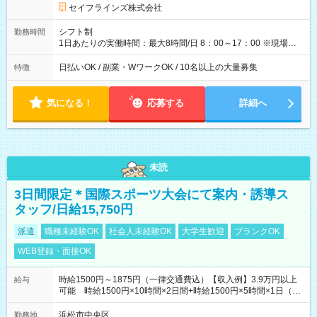
長さ：3ヶ月 雇用形態、給与は本採用時と同じです。
セイフラインズ株式会社
シフト制
勤務時間
1日あたりの実働時間：最大8時間/日 8：00～17：00 ※現場によ
っては多少時間は前後します ▶残業ほとんどなし！ ▶時間より
早く終わることの方が多いと思います。現場によっては午前中
日払いOK / 副業・WワークOK / 10名以上の大量募集
特徴
で終わってしまう場合も。その場合も日給は同額支給！ ▶ご希
望の方は夜勤（21:00～6:00）のお仕事も可能。
気になる！
応募する
詳細へ
未読
3日間限定＊国際スポーツ大会にて案内・誘導ス
タッフ/日給15,750円
派遣
職種未経験OK
社会人未経験OK
大学生歓迎
ブランクOK
WEB登録・面接OK
時給1500円～1875円（一律交通費込）【収入例】3.9万円以上
給与
可能 時給1500円×10時間×2日間+時給1500円×5時間×1日（実
働8時間を越えた時給：1875円）
浜松市中央区
勤務地