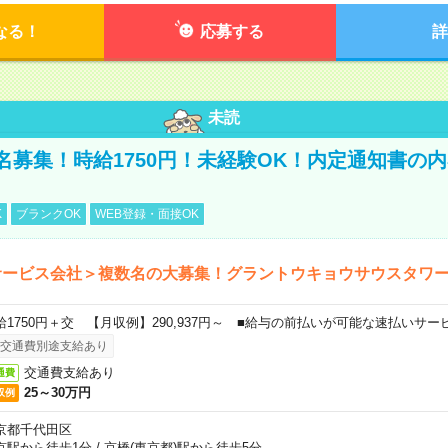
なる！
応募する
詳
未読
名募集！時給1750円！未経験OK！内定通知書の
K
ブランクOK
WEB登録・面接OK
サービス会社＞複数名の大募集！グラントウキョウサウスタワ
給1750円＋交 【月収例】290,937円～ ■給与の前払いが可能な速払いサー
交通費別途支給あり
交通費支給あり
通費
25～30万円
収例
京都千代田区
京駅から徒歩1分
/
京橋(東京都)駅から徒歩5分