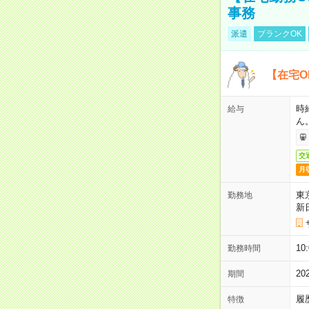
事務
派遣
ブランクOK
【在宅O
時
給与
ん
交
月
東
勤務地
新
1
勤務時間
2
期間
履
特徴