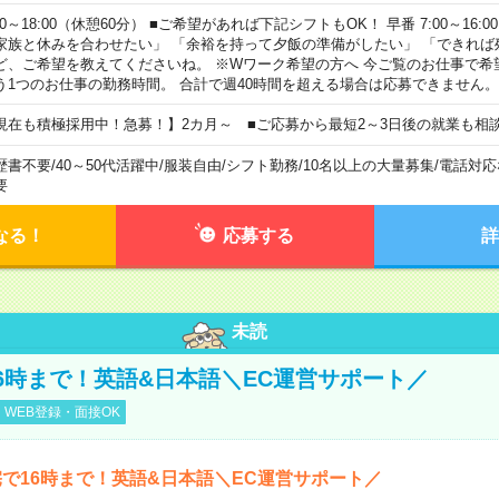
00～18:00（休憩60分） ■ご希望があれば下記シフトもOK！ 早番 7:00～16:00 遅
家族と休みを合わせたい」 「余裕を持って夕飯の準備がしたい」 「できれば
ど、ご希望を教えてくださいね。 ※Wワーク希望の方へ 今ご覧のお仕事で希
う1つのお仕事の勤務時間。 合計で週40時間を超える場合は応募できません。
現在も積極採用中！急募！】2カ月～ ■ご応募から最短2～3日後の就業も相
歴書不要
/
40～50代活躍中
/
服装自由
/
シフト勤務
/
10名以上の大量募集
/
電話対応
要
なる！
応募する
詳
未読
6時まで！英語&日本語＼EC運営サポート／
WEB登録・面接OK
で16時まで！英語&日本語＼EC運営サポート／