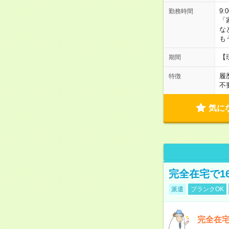
9:
勤務時間
「
な
も
【
期間
履
特徴
不
気に
完全在宅で1
派遣
ブランクOK
完全在宅