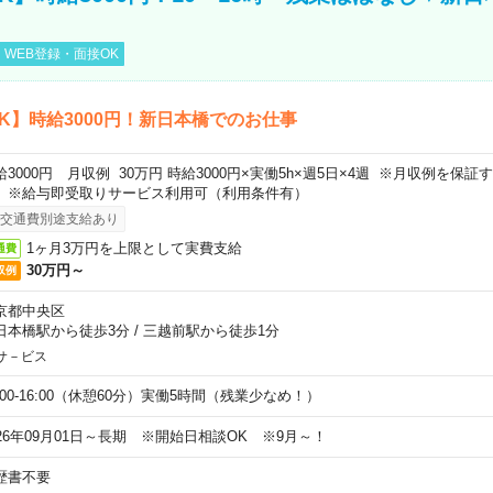
WEB登録・面接OK
K】時給3000円！新日本橋でのお仕事
給3000円 月収例 30万円 時給3000円×実働5h×週5日×4週 ※月収例を保
。※給与即受取りサービス利用可（利用条件有）
交通費別途支給あり
1ヶ月3万円を上限として実費支給
通費
30万円～
収例
京都中央区
日本橋駅から徒歩3分
/
三越前駅から徒歩1分
サ－ビス
0:00-16:00（休憩60分）実働5時間（残業少なめ！）
026年09月01日～長期 ※開始日相談OK ※9月～！
歴書不要