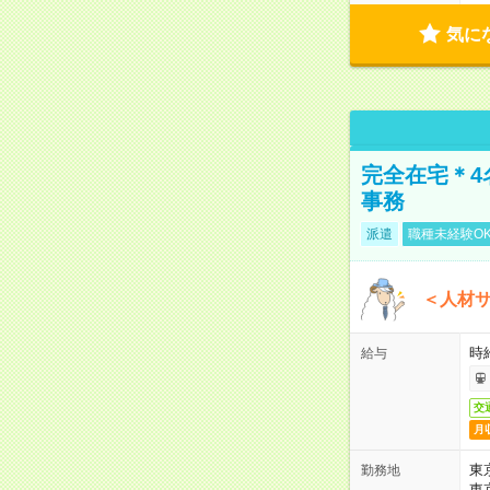
気に
完全在宅＊4
事務
派遣
職種未経験O
＜人材
時
給与
交
月
東
勤務地
東