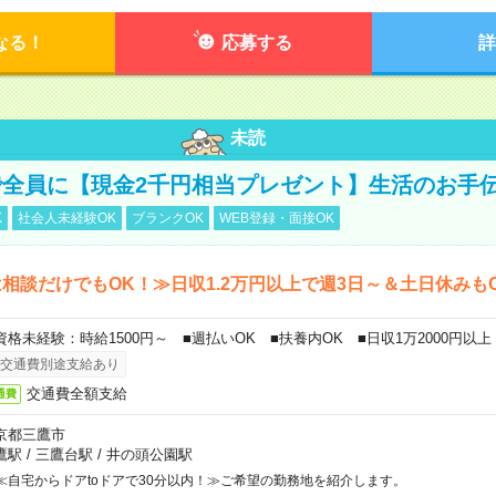
なる！
応募する
詳
未読
全員に【現金2千円相当プレゼント】生活のお手
K
社会人未経験OK
ブランクOK
WEB登録・面接OK
相談だけでもOK！≫日収1.2万円以上で週3日～＆土日休みも
資格未経験：時給1500円～ ■週払いOK ■扶養内OK ■日収1万2000円以上
交通費別途支給あり
交通費全額支給
通費
京都三鷹市
鷹駅
/
三鷹台駅
/
井の頭公園駅
≪自宅からドアtoドアで30分以内！≫ご希望の勤務地を紹介します。