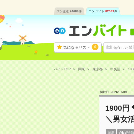
エン派遣
74686
件
エン バイト
82531
件
0
気になるリスト
保存した希
バイトTOP
関東
東京都
中央区
19
掲載日 :
2026
/
07
/
09
1900
＼男女
派遣
WEB登