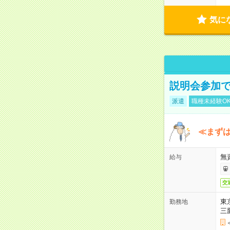
気に
説明会参加で
派遣
職種未経験O
≪まずは
無
給与
交
東
勤務地
三