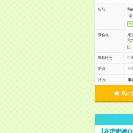
時
給与
交
東
勤務地
六
9:
勤務時間
2
期間
履
特徴
気に
【在宅勤務O