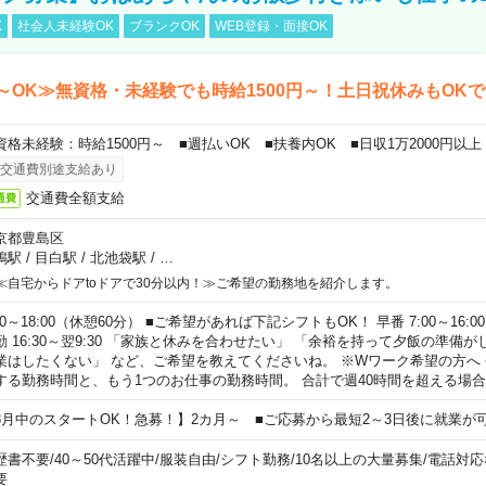
K
社会人未経験OK
ブランクOK
WEB登録・面接OK
～OK≫無資格・未経験でも時給1500円～！土日祝休みもOK
資格未経験：時給1500円～ ■週払いOK ■扶養内OK ■日収1万2000円以上
交通費別途支給あり
交通費全額支給
通費
京都豊島区
鴨駅
/
目白駅
/
北池袋駅
/
…
≪自宅からドアtoドアで30分以内！≫ご希望の勤務地を紹介します。
00～18:00（休憩60分） ■ご希望があれば下記シフトもOK！ 早番 7:00～16:00 遅
勤 16:30～翌9:30 「家族と休みを合わせたい」 「余裕を持って夕飯の準備
業はしたくない」 など、ご希望を教えてくださいね。 ※Wワーク希望の方へ
する勤務時間と、もう1つのお仕事の勤務時間。 合計で週40時間を超える場
8月中のスタートOK！急募！】2カ月～ ■ご応募から最短2～3日後に就業が
歴書不要
/
40～50代活躍中
/
服装自由
/
シフト勤務
/
10名以上の大量募集
/
電話対応
要