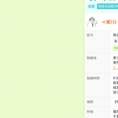
派遣
職種未経験O
≪週3日
無
給与
交
東
勤務地
巣
9:
勤務時間
夜
残
望
【
期間
履
特徴
不