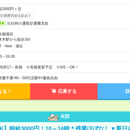
給2450円＋交
交通費別途支給あり
出社時の通勤交通費支給
通費
京都港区
本木駅から徒歩3分
IT・Web・通信
00～16:00
026/8/17～長期 ※長期更新予定 ※8月～OK！
歴書不要
/
40～50代活躍中
/
服装自由
なる！
応募する
詳
未読
K】時給3000円！10～16時＊残業ほぼなし▼新