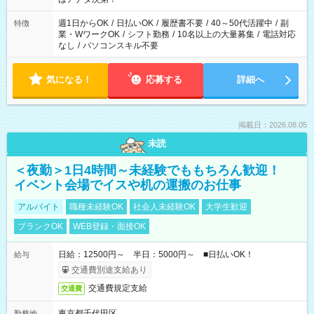
週1日からOK
/
日払いOK
/
履歴書不要
/
40～50代活躍中
/
副
特徴
業・WワークOK
/
シフト勤務
/
10名以上の大量募集
/
電話対応
なし
/
パソコンスキル不要
気になる！
応募する
詳細へ
掲載日：2026.08.05
未読
＜夜勤＞1日4時間～未経験でももちろん歓迎！
イベント会場でイスや机の運搬のお仕事
アルバイト
職種未経験OK
社会人未経験OK
大学生歓迎
ブランクOK
WEB登録・面接OK
日給：12500円～ 半日：5000円～ ■日払いOK！
給与
交通費別途支給あり
交通費規定支給
交通費
東京都千代田区
勤務地