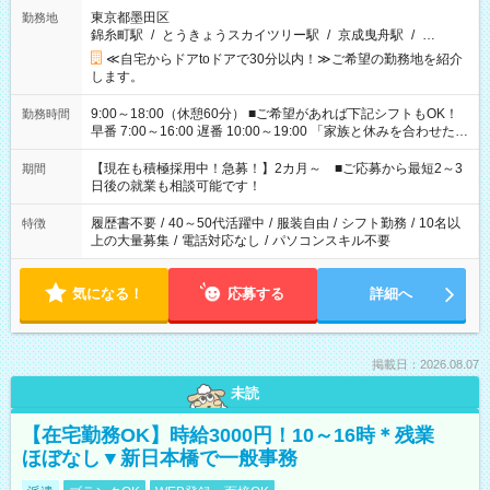
東京都墨田区
勤務地
錦糸町駅
/
とうきょうスカイツリー駅
/
京成曳舟駅
/
…
≪自宅からドアtoドアで30分以内！≫ご希望の勤務地を紹介
します。
9:00～18:00（休憩60分） ■ご希望があれば下記シフトもOK！
勤務時間
早番 7:00～16:00 遅番 10:00～19:00 「家族と休みを合わせた
い」 「余裕を持って夕飯の準備がしたい」 「できれば残業はし
たくない」 など、ご希望を教えてくださいね。 ※Wワーク希望
【現在も積極採用中！急募！】2カ月～ ■ご応募から最短2～3
期間
の方へ 今ご覧のお仕事で希望する勤務時間と、もう1つのお仕事
日後の就業も相談可能です！
の勤務時間。 合計で週40時間を超える場合は応募できません。
履歴書不要
/
40～50代活躍中
/
服装自由
/
シフト勤務
/
10名以
特徴
上の大量募集
/
電話対応なし
/
パソコンスキル不要
気になる！
応募する
詳細へ
掲載日：2026.08.07
未読
【在宅勤務OK】時給3000円！10～16時＊残業
ほぼなし▼新日本橋で一般事務