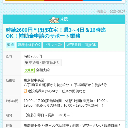
掲載日：2026.08.07
未読
時給2600円＊ほぼ在宅！週3～4日＆16時迄
OK！補助金申請のサポート業務
派遣
職種未経験OK
ブランクOK
WEB登録・面接OK
時給2600円
給与
交通費別途支給あり
全額支給
交通費
東京都中央区
勤務地
八丁堀(東京都)駅から徒歩2分
/
茅場町駅から徒歩6分
建設業界向けのAIサービスの提供など
10:00～17:00(実働6時間 休憩1時間) ※定時：10:00～
勤務時間
19:00（※終わりの時間：16:00～19:00で相談可！）
【急募】即日～長期 ※8月～！
期間
履歴書不要
/
40～50代活躍中
/
副業・WワークOK
/
服装自由
/
特徴