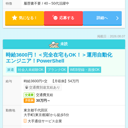
履歴書不要
/
40～50代活躍中
特徴
気になる！
応募する
詳細へ
掲載日：2026.08.07
未読
時給3600円！＜完全在宅もOK！＞運用自動化
エンジニア！PowerShell
派遣
社会人未経験OK
ブランクOK
WEB登録・面接OK
時給3600円+交 【月収例】54万円
給与
交通費別途支給あり
交通費支給
交通費
30万円～
月収例
東京都千代田区
勤務地
大手町(東京都)駅から徒歩5分
大手通信サービス企業