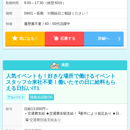
9:00～17:30（休憩:60分）
勤務時間
09/01～長期 ※開始日ご相談ください！
期間
履歴書不要
/
40～50代活躍中
特徴
気になる！
応募する
詳細へ
未読
人気イベントも！好きな場所で働けるイベント
スタッフ☆来社不要！働いたその日に給料もら
える日払い/T1
アルバイト
職種未経験OK
日給13,000円～
給与
＋交通費支給 ★交通費全額支給！ ┗案件により規定あり ★日払
いOK！（規定あり） ┗働いたその日に現金GET♪ お仕事後はコ
交通費別途支給あり
ンビニATMから 日払い分を引き落とせます！ 【試用期間】試
用期間なし