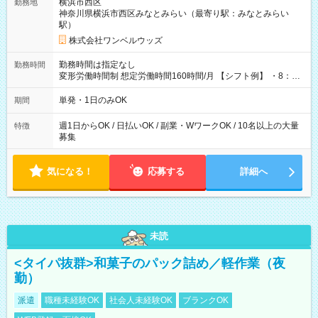
横浜市西区
勤務地
神奈川県横浜市西区みなとみらい（最寄り駅：みなとみらい
駅）
株式会社ワンベルウッズ
勤務時間は指定なし
勤務時間
変形労働時間制 想定労働時間160時間/月 【シフト例】 ・8：00
～21：00
単発・1日のみOK
期間
週1日からOK / 日払いOK / 副業・WワークOK / 10名以上の大量
特徴
募集
気になる！
応募する
詳細へ
未読
<タイパ抜群>和菓子のパック詰め／軽作業（夜
勤）
派遣
職種未経験OK
社会人未経験OK
ブランクOK