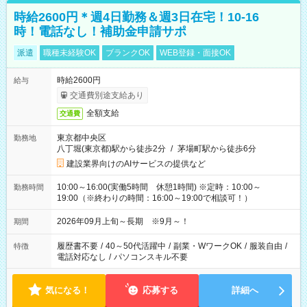
時給2600円＊週4日勤務＆週3日在宅！10-16
時！電話なし！補助金申請サポ
派遣
職種未経験OK
ブランクOK
WEB登録・面接OK
時給2600円
給与
交通費別途支給あり
全額支給
交通費
東京都中央区
勤務地
八丁堀(東京都)駅から徒歩2分
/
茅場町駅から徒歩6分
建設業界向けのAIサービスの提供など
10:00～16:00(実働5時間 休憩1時間) ※定時：10:00～
勤務時間
19:00（※終わりの時間：16:00～19:00で相談可！）
2026年09月上旬～長期 ※9月～！
期間
履歴書不要
/
40～50代活躍中
/
副業・WワークOK
/
服装自由
/
特徴
電話対応なし
/
パソコンスキル不要
気になる！
応募する
詳細へ