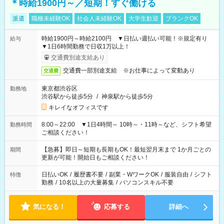
＊時給1900円～／短期！すぐ働ける
派遣
職種未経験OK
社会人未経験OK
大学生歓迎
ブランクOK
時給1900円～時給2100円 ▼日払い週払い可能！※規定有り
給与
▼1日6時間勤務で日収1万以上！
交通費別途支給あり
交通費一部別途支給 ※お仕事によって変動あり
交通費
東京都渋谷区
勤務地
渋谷駅から徒歩5分
/
神泉駅から徒歩5分
キレイなオフィスです
8:00～22:00 ▼1日4時間～ 10時～・11時～など、シフト希望
勤務時間
ご相談ください！
【急募】即日～短期も長期もOK！最短翌月末まで 1か月ごとの
期間
更新が可能！開始日もご相談ください！
日払いOK
/
履歴書不要
/
副業・WワークOK
/
服装自由
/
シフト
特徴
勤務
/
10名以上の大量募集
/
パソコンスキル不要
気になる！
応募する
詳細へ