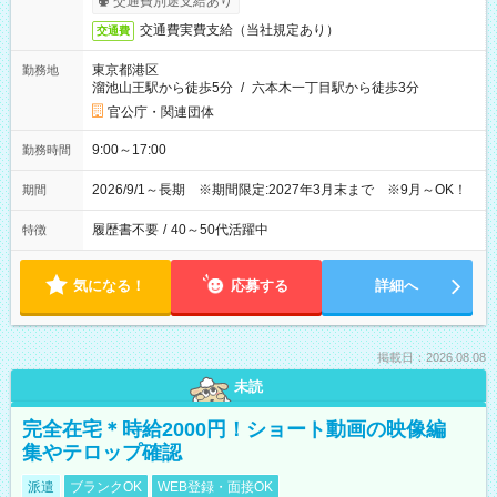
交通費別途支給あり
交通費実費支給（当社規定あり）
交通費
東京都港区
勤務地
溜池山王駅から徒歩5分
/
六本木一丁目駅から徒歩3分
官公庁・関連団体
9:00～17:00
勤務時間
2026/9/1～長期 ※期間限定:2027年3月末まで ※9月～OK！
期間
履歴書不要
/
40～50代活躍中
特徴
気になる！
応募する
詳細へ
掲載日：2026.08.08
未読
完全在宅＊時給2000円！ショート動画の映像編
集やテロップ確認
派遣
ブランクOK
WEB登録・面接OK