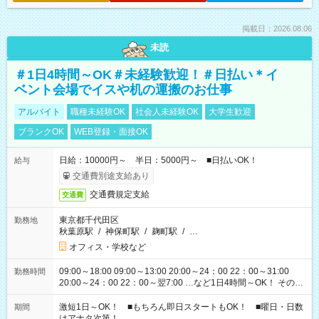
掲載日：2026.08.06
未読
＃1日4時間～OK＃未経験歓迎！＃日払い＊イ
ベント会場でイスや机の運搬のお仕事
アルバイト
職種未経験OK
社会人未経験OK
大学生歓迎
ブランクOK
WEB登録・面接OK
日給：10000円～ 半日：5000円～ ■日払いOK！
給与
交通費別途支給あり
交通費規定支給
交通費
東京都千代田区
勤務地
秋葉原駅
/
神保町駅
/
麹町駅
/
…
オフィス・学校など
09:00～18:00 09:00～13:00 20:00～24：00 22：00～31:00
勤務時間
20:00～24：00 22：00～翌7:00 …など1日4時間～OK！ その他
シフトもございます！ お気軽にご相談ください！
激短1日～OK！ ■もちろん即日スタートもOK！ ■曜日・日数
期間
はアナタ次第！