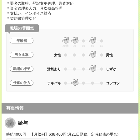
＊署名の取得、登記変更処理、監査対応
＊資金管理表入力、月次残高管理
＊支払い、インボイス対応
＊契約書管理など
職場の雰囲気
年齢層
20代
30
40
50
60
男女比率
女性
男性
職場の様子
活気あり
しずか
仕事の仕方
テキパキ
コツコツ
募集情報
給与
時給4000円 【月収例】638,400円(月21日勤務、定時勤務の場合)