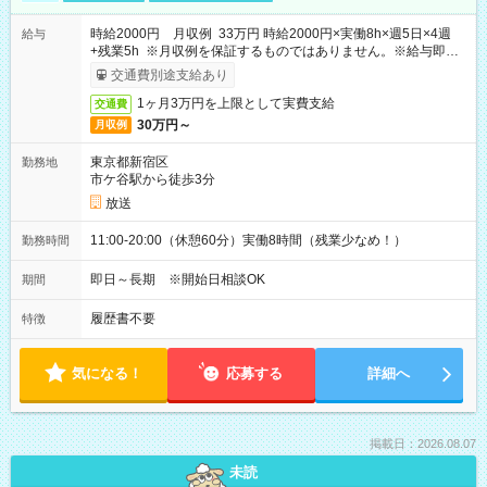
時給2000円 月収例 33万円 時給2000円×実働8h×週5日×4週
給与
+残業5h ※月収例を保証するものではありません。※給与即受
取りサービス利用可（利用条件有）
交通費別途支給あり
1ヶ月3万円を上限として実費支給
交通費
30万円～
月収例
東京都新宿区
勤務地
市ケ谷駅から徒歩3分
放送
11:00-20:00（休憩60分）実働8時間（残業少なめ！）
勤務時間
即日～長期 ※開始日相談OK
期間
履歴書不要
特徴
気になる！
応募する
詳細へ
掲載日：2026.08.07
未読