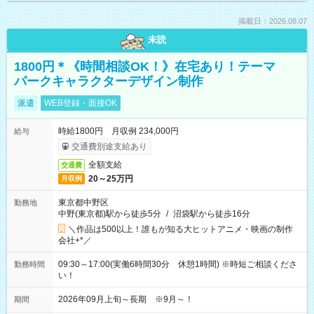
掲載日：2026.08.07
未読
1800円＊《時間相談OK！》在宅あり！テーマ
パークキャラクターデザイン制作
派遣
WEB登録・面接OK
時給1800円 月収例 234,000円
給与
交通費別途支給あり
全額支給
交通費
20～25万円
月収例
東京都中野区
勤務地
中野(東京都)駅から徒歩5分
/
沼袋駅から徒歩16分
＼作品は500以上！誰もが知る大ヒットアニメ・映画の制作
会社+*／
09:30～17:00(実働6時間30分 休憩1時間) ※時短ご相談くださ
勤務時間
い！
2026年09月上旬～長期 ※9月～！
期間