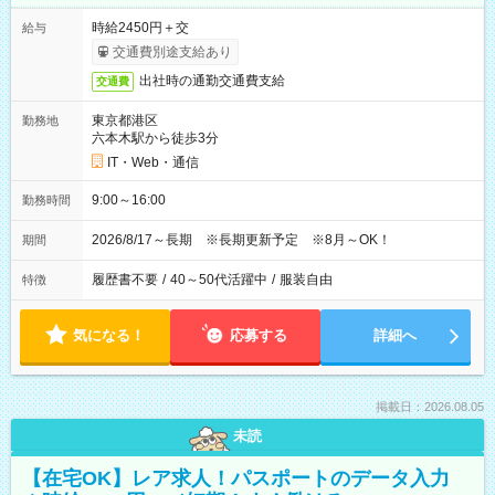
時給2450円＋交
給与
交通費別途支給あり
出社時の通勤交通費支給
交通費
東京都港区
勤務地
六本木駅から徒歩3分
IT・Web・通信
9:00～16:00
勤務時間
2026/8/17～長期 ※長期更新予定 ※8月～OK！
期間
履歴書不要
/
40～50代活躍中
/
服装自由
特徴
気になる！
応募する
詳細へ
掲載日：2026.08.05
未読
【在宅OK】レア求人！パスポートのデータ入力