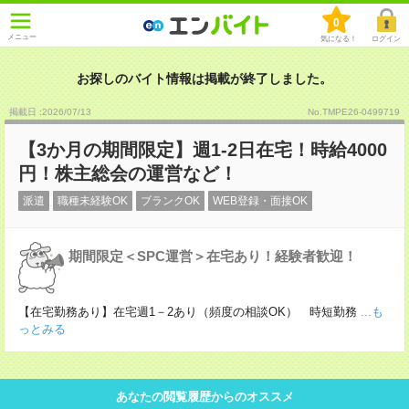
0
メニュー
気になる！
ログイン
お探しのバイト情報は掲載が終了しました。
掲載日 :2026
/
07
/
13
No.TMPE26-0499719
【3か月の期間限定】週1-2日在宅！時給4000
円！株主総会の運営など！
派遣
職種未経験OK
ブランクOK
WEB登録・面接OK
期間限定＜SPC運営＞在宅あり！経験者歓迎！
【在宅勤務あり】在宅週1－2あり（頻度の相談OK） 時短勤務
...も
っとみる
あなたの閲覧履歴からのオススメ