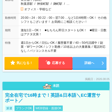
秋葉原駅
/
神保町駅
/
麹町駅
/
…
オフィス・学校など
20:00～24：00 22：00～翌7:00 …など1日4時間～OK！ その他
勤務時間
シフトもございます！ お気軽にご相談ください！
激短1日～OK！ ■もちろん即日スタートもOK！ ■曜日・日数
期間
はアナタ次第！
週1日からOK
/
日払いOK
/
履歴書不要
/
40～50代活躍中
/
副
特徴
業・WワークOK
/
シフト勤務
/
10名以上の大量募集
/
電話対応
なし
/
パソコンスキル不要
気になる！
応募する
詳細へ
掲載日：2026.08.05
未読
完全在宅で16時まで！英語&日本語＼EC運営サ
ポート／
派遣
ブランクOK
WEB登録・面接OK