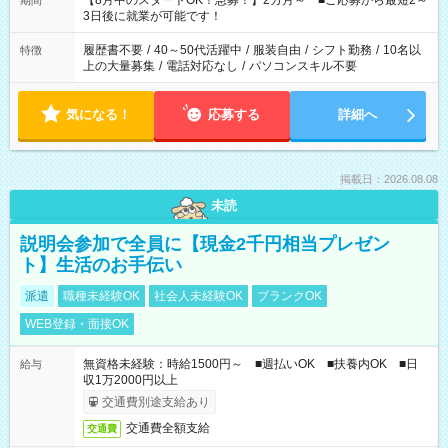
【8月中のスタートOK！急募！】2カ月～ ■ご応募から最短2～
期間
ね。 ※Wワーク希望の方へ 今ご覧のお仕事で希望する勤務時間
3日後に就業が可能です！
と、もう1つのお仕事の勤務時間。 合計で週40時間を超える場
合は応募できません。
履歴書不要
/
40～50代活躍中
/
服装自由
/
シフト勤務
/
10名以
特徴
上の大量募集
/
電話対応なし
/
パソコンスキル不要
気になる！
応募する
詳細へ
掲載日：2026.08.08
未読
説明会参加で全員に【現金2千円相当プレゼン
ト】生活のお手伝い
派遣
職種未経験OK
社会人未経験OK
ブランクOK
WEB登録・面接OK
無資格未経験：時給1500円～ ■週払いOK ■扶養内OK ■日
給与
収1万2000円以上
交通費別途支給あり
交通費全額支給
交通費