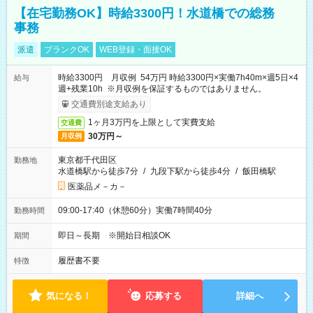
【在宅勤務OK】時給3300円！水道橋での総務
事務
派遣
ブランクOK
WEB登録・面接OK
時給3300円 月収例 54万円 時給3300円×実働7h40m×週5日×4
給与
週+残業10h ※月収例を保証するものではありません。
交通費別途支給あり
1ヶ月3万円を上限として実費支給
交通費
30万円～
月収例
東京都千代田区
勤務地
水道橋駅から徒歩7分
/
九段下駅から徒歩4分
/
飯田橋駅
医薬品メ－カ－
09:00-17:40（休憩60分）実働7時間40分
勤務時間
即日～長期 ※開始日相談OK
期間
履歴書不要
特徴
気になる！
応募する
詳細へ