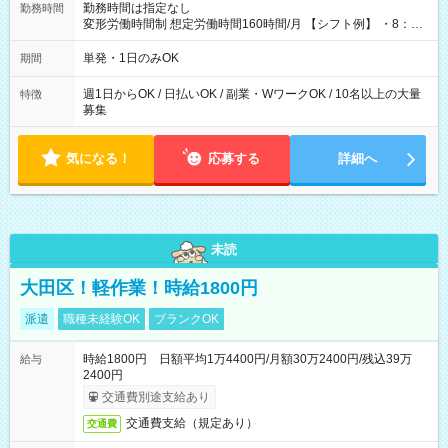
勤務時間は指定なし
勤務時間
変形労働時間制 想定労働時間160時間/月 【シフト例】 ・8：00
～21：00
単発・1日のみOK
期間
週1日からOK / 日払いOK / 副業・WワークOK / 10名以上の大量
特徴
募集
気になる！
応募する
詳細へ
未読
大田区！軽作業！時給1800円
派遣
職種未経験OK
ブランクOK
時給1800円 日額平均1万4400円/月額30万2400円/残込39万
給与
2400円
交通費別途支給あり
交通費支給（規定あり）
交通費