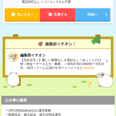
電話対応なし
/
パソコンスキル不要
気になる！
応募する
詳細へ
編集部イチオシ
【完全在宅！】難しい業務なし＆電話なし！ゆっくりの11
時～時短＊データ入力・事務、＜SEKAI NO OWARI＊8月15
日・16日＞ドーム公演のサポートバイトなど
(8/7UP!)
お仕事の概要
＊SPC(特別目的会社)の運営業務
＊取締役会・株主総会、株主説明会運営