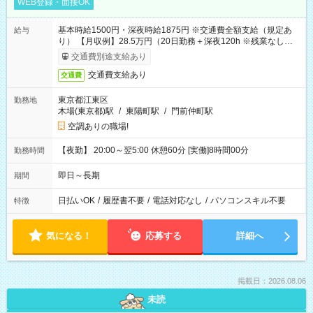
WEB登録・面接OK
基本時給1500円・深夜時給1875円 ※交通費全額支給（規定あ
給与
り） 【月収例】28.5万円（20日勤務＋深夜120h ※残業なしの場
合）
交通費別途支給あり
交通費支給あり
交通費
東京都江東区
勤務地
木場(東京都)駅
/
東陽町駅
/
門前仲町駅
空調ありの職場!
【夜勤】 20:00～翌5:00 休憩60分 [実働]8時間00分
勤務時間
即日～長期
期間
日払いOK
/
履歴書不要
/
電話対応なし
/
パソコンスキル不要
特徴
気になる！
応募する
詳細へ
掲載日：2026.08.06
未読