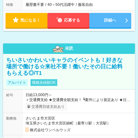
履歴書不要
/
40～50代活躍中
/
服装自由
特徴
気になる！
応募する
詳細へ
未読
ちいさいかわいいキャラのイベントも！好きな
場所で働ける☆来社不要！働いたその日に給料
もらえる◎/T1
アルバイト
職種未経験OK
日給13,000円～
給与
＋交通費支給 ★交通費全額支給！ ┗案件により規定あり ★日払
いOK！（規定あり） ┗働いたその日に現金GET♪ お仕事後はコ
交通費別途支給あり
ンビニATMから 日払い分を引き落とせます！ 【試用期間】試
用期間なし
さいたま市大宮区
勤務地
埼玉県さいたま市大宮区錦町（最寄り駅：大宮駅）
株式会社ワンベルウッズ