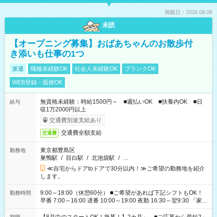
掲載日：2026.08.08
未読
【オープニング募集】おばあちゃんのお散歩付
き添いも仕事の1つ
派遣
職種未経験OK
社会人未経験OK
ブランクOK
WEB登録・面接OK
無資格未経験：時給1500円～ ■週払いOK ■扶養内OK ■日
給与
収1万2000円以上
交通費別途支給あり
交通費全額支給
交通費
東京都豊島区
勤務地
巣鴨駅
/
目白駅
/
北池袋駅
/
…
≪自宅からドアtoドアで30分以内！≫ご希望の勤務地を紹介
します。
9:00～18:00（休憩60分） ■ご希望があれば下記シフトもOK！
勤務時間
早番 7:00～16:00 遅番 10:00～19:00 夜勤 16:30～翌9:30 「家族
と休みを合わせたい」 「余裕を持って夕飯の準備がしたい」
「できれば残業はしたくない」 など、ご希望を教えてください