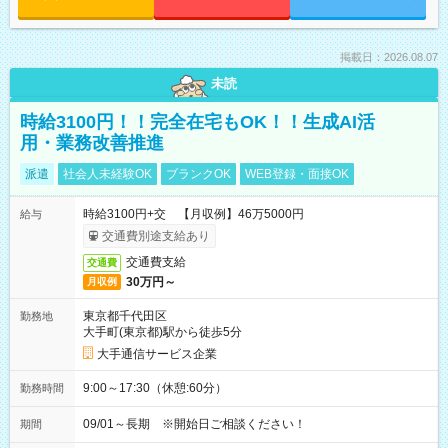
掲載日：2026.08.07
未読
時給3100円！！完全在宅もOK！！生成AI活
用・業務改善推進
派遣
社会人未経験OK
ブランクOK
WEB登録・面接OK
時給3100円+交 【月収例】46万5000円
給与
交通費別途支給あり
交通費支給
交通費
30万円～
月収例
東京都千代田区
勤務地
大手町(東京都)駅から徒歩5分
大手通信サービス企業
9:00～17:30（休憩:60分）
勤務時間
09/01～長期 ※開始日ご相談ください！
期間