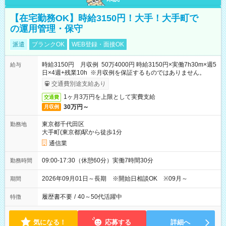
【在宅勤務OK】時給3150円！大手！大手町で
の運用管理・保守
派遣
ブランクOK
WEB登録・面接OK
時給3150円 月収例 50万4000円 時給3150円×実働7h30m×週5
給与
日×4週+残業10h ※月収例を保証するものではありません。
交通費別途支給あり
1ヶ月3万円を上限として実費支給
交通費
30万円～
月収例
東京都千代田区
勤務地
大手町(東京都)駅から徒歩1分
通信業
09:00-17:30（休憩60分）実働7時間30分
勤務時間
2026年09月01日～長期 ※開始日相談OK ※09月～
期間
履歴書不要
/
40～50代活躍中
特徴
気になる！
応募する
詳細へ