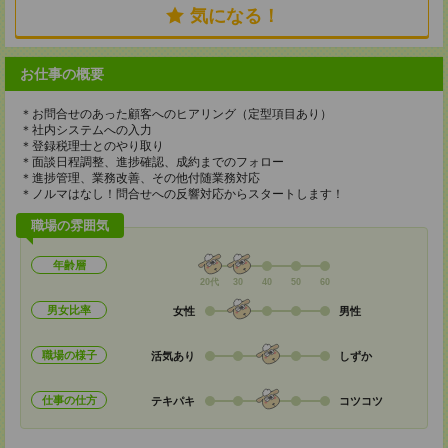
気になる！
お仕事の概要
＊お問合せのあった顧客へのヒアリング（定型項目あり）
＊社内システムへの入力
＊登録税理士とのやり取り
＊面談日程調整、進捗確認、成約までのフォロー
＊進捗管理、業務改善、その他付随業務対応
＊ノルマはなし！問合せへの反響対応からスタートします！
職場の雰囲気
年齢層
20代
30
40
50
60
男女比率
女性
男性
職場の様子
活気あり
しずか
仕事の仕方
テキパキ
コツコツ