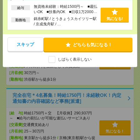
[月収例]
30万円～
気になる！
無資格未経験：時給1500円～ ■週払
給与
[勤務地]
六本木駅から徒歩1分
いOK ■扶養内OK ■日収1万2000円
以上
錦糸町駅 / とうきょうスカイツリー駅
気になる!
勤務地
/ 京成曳舟駅 / …
完全在宅＊時給2600円！ライブ配信アプリ会社でク
リエイティブ制作進行管理[派遣]
スキップ
どちらも気になる！
[給 与]
時給2600円 月収例 41万円 時給2600円×
実働7h30m×週5日×4週+残業10h ※月収例を保証す
るものではありません。※給与即受取りサービス利
しばらく表示しない
用可（利用条件有）
気になる！
[交通費]
1ヶ月3万円を上限として実費支給
[月収例]
30万円～
[勤務地]
渋谷駅から徒歩1分
完全在宅＊4名募集！時給1750円！未経験OK！内定
通知書の内容確認など事務[派遣]
[給 与]
時給1750円＋交 【月収例】290,937円
～ ■給与の前払いが可能な速払いサービスあり
[交通費]
交通費支給あり
[月収例]
25～30万円
気になる！
[勤務地]
東京駅から徒歩1分
/
京橋(東京都)駅から徒