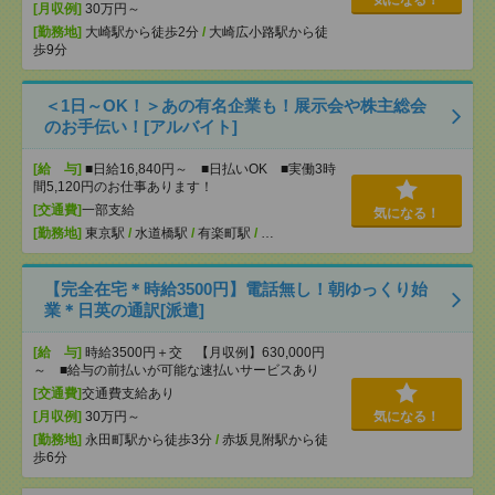
気になる！
[月収例]
30万円～
[勤務地]
大崎駅から徒歩2分
/
大崎広小路駅から徒
歩9分
＜1日～OK！＞あの有名企業も！展示会や株主総会
のお手伝い！[アルバイト]
[給 与]
■日給16,840円～ ■日払いOK ■実働3時
間5,120円のお仕事あります！
[交通費]
一部支給
気になる！
[勤務地]
東京駅
/
水道橋駅
/
有楽町駅
/
…
【完全在宅＊時給3500円】電話無し！朝ゆっくり始
業＊日英の通訳[派遣]
[給 与]
時給3500円＋交 【月収例】630,000円
～ ■給与の前払いが可能な速払いサービスあり
[交通費]
交通費支給あり
[月収例]
30万円～
気になる！
[勤務地]
永田町駅から徒歩3分
/
赤坂見附駅から徒
歩6分