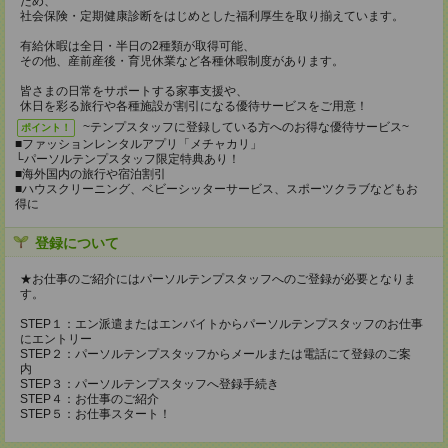
ため、
社会保険・定期健康診断をはじめとした福利厚生を取り揃えています。
有給休暇は全日・半日の2種類が取得可能、
その他、産前産後・育児休業など各種休暇制度があります。
皆さまの日常をサポートする家事支援や、
休日を彩る旅行や各種施設が割引になる優待サービスをご用意！
~テンプスタッフに登録している方へのお得な優待サービス~
ポイント！
■ファッションレンタルアプリ「メチャカリ」
└パーソルテンプスタッフ限定特典あり！
■海外国内の旅行や宿泊割引
■ハウスクリーニング、ベビーシッターサービス、スポーツクラブなどもお
得に
登録について
★お仕事のご紹介にはパーソルテンプスタッフへのご登録が必要となりま
す。
STEP１：エン派遣またはエンバイトからパーソルテンプスタッフのお仕事
にエントリー
STEP２：パーソルテンプスタッフからメールまたは電話にて登録のご案
内
STEP３：パーソルテンプスタッフへ登録手続き
STEP４：お仕事のご紹介
STEP５：お仕事スタート！