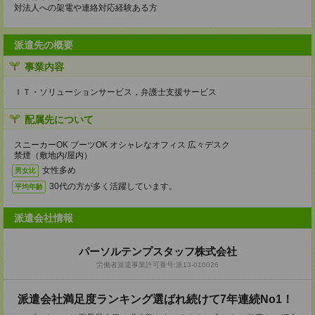
対法人への架電や連絡対応経験ある方
派遣先の概要
事業内容
ＩＴ・ソリューションサービス，弁護士支援サービス
配属先について
スニーカーOK ブーツOK オシャレなオフィス 広々デスク
禁煙（敷地内/屋内）
女性多め
男女比
30代の方が多く活躍しています。
平均年齢
派遣会社情報
パーソルテンプスタッフ株式会社
労働者派遣事業許可番号:派13-010026
派遣会社満足度ランキング選ばれ続けて7年連続No1！