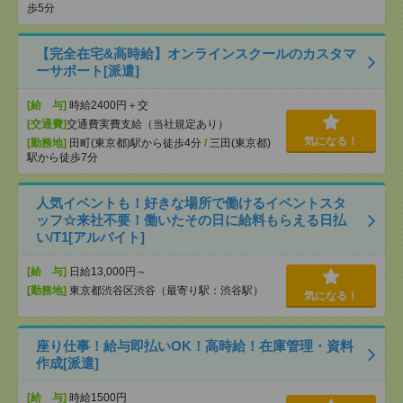
歩5分
【完全在宅&高時給】オンラインスクールのカスタマ
ーサポート[派遣]
[給 与]
時給2400円＋交
[交通費]
交通費実費支給（当社規定あり）
気になる！
[勤務地]
田町(東京都)駅から徒歩4分
/
三田(東京都)
駅から徒歩7分
人気イベントも！好きな場所で働けるイベントスタ
ッフ☆来社不要！働いたその日に給料もらえる日払
い/T1[アルバイト]
[給 与]
日給13,000円～
[勤務地]
東京都渋谷区渋谷（最寄り駅：渋谷駅）
気になる！
座り仕事！給与即払いOK！高時給！在庫管理・資料
作成[派遣]
[給 与]
時給1500円