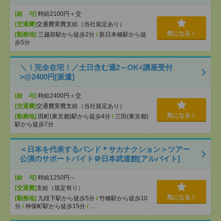
[給 与]
時給2100円＋交
[交通費]
交通費実費支給（当社規定あり）
気になる！
[勤務地]
三越前駅から徒歩2分
/
新日本橋駅から徒
歩5分
＼！完全在宅！／土日含む週2～OK<講座受付
>@2400円[派遣]
[給 与]
時給2400円＋交
[交通費]
交通費実費支給（当社規定あり）
気になる！
[勤務地]
田町(東京都)駅から徒歩4分
/
三田(東京都)
駅から徒歩7分
＜日本を代表するバンド＊サカナクション＞ツアー
公演のサポートバイト＠日本武道館[アルバイト]
[給 与]
時給1250円～
[交通費]
支給（規定有り）
気になる！
[勤務地]
九段下駅から徒歩5分
/
竹橋駅から徒歩10
分
/
神保町駅から徒歩15分
/
…