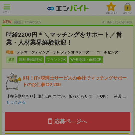
0
メニュー
気になる！
ログイン
NEW
掲載日 :2026
/
08
/
05
No.TMPE26-0500180
時給2200円＊＼マッチングをサポート／営
業・人材業界経験歓迎！
職種：
テレマーケティング・テレフォンオペレーター・コールセンター
派遣
職種未経験OK
ブランクOK
WEB登録・面接OK
8月！IT×税理士サービスの会社でマッチングサポー
トのお仕事＠2,200
【在宅勤務あり】原則出社ですが、慣れたらリモートOK！ 弁護
...
もっとみる
応募ページへ