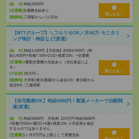
[給 与]
時給2000円
[交通費]
交通費支給有り
気になる！
[勤務地]
三咲駅からバス20分
【NTTグループ】＼フルリモOK／月56万↑モニタリ
ング検討・検証など[派遣]
[給 与]
時給3,400円【月収例】約569,000円（時
給3,400円×実働7.50h×21日+残業10h）+交通費
[交通費]
○通勤交通費の支給あり（当社規定によ
る）
気になる！
[月収例]
30万円～
[勤務地]
大手町(東京都)駅から徒歩2分
/
東京駅から
徒歩8分
/
三越前駅
【在宅勤務OK】時給5888円！製薬メーカーで治験関
連[派遣]
[給 与]
時給5888円 月収例 103万円 時給5888円
×実働7h50m×週5日×4週+残業15h ※月収例を保証
するものではありません。
[交通費]
1ヶ月3万円を上限として実費支給