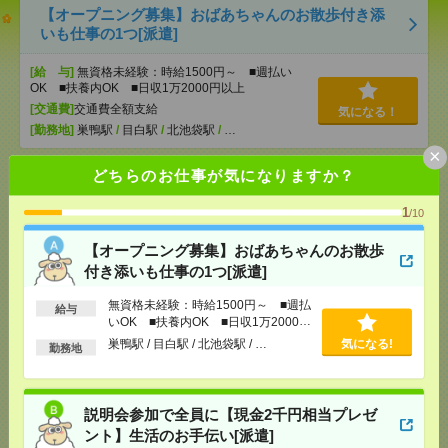
【オープニング募集】おばあちゃんのお散歩付き添
いも仕事の1つ[派遣]
[給 与]
無資格未経験：時給1500円～ ■週払い
OK ■扶養内OK ■日収1万2000円以上
[交通費]
交通費全額支給
気になる！
[勤務地]
巣鴨駅
/
目白駅
/
北池袋駅
/
…
×
どちらのお仕事が気になりますか？
説明会参加で全員に【現金2千円相当プレゼント】生
活のお手伝い[派遣]
1
/10
[給 与]
無資格未経験：時給1500円～ ■週払い
【オープニング募集】おばあちゃんのお散歩
OK ■扶養内OK ■日収1万2000円以上
付き添いも仕事の1つ[派遣]
[交通費]
交通費全額支給
気になる！
[勤務地]
錦糸町駅
/
とうきょうスカイツリー駅
/
京
無資格未経験：時給1500円～ ■週払
給与
成曳舟駅
/
…
いOK ■扶養内OK ■日収1万2000円
以上
巣鴨駅 / 目白駅 / 北池袋駅 / …
気になる!
勤務地
2200円＊＼在宅あり×10月開始／PC入力できれば
OK！英語使える広報サポ[派遣]
説明会参加で全員に【現金2千円相当プレゼ
[給 与]
時給2200円 月収例 341,000円
ント】生活のお手伝い[派遣]
[交通費]
全額支給