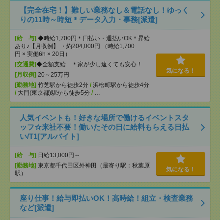
【完全在宅！】難しい業務なし＆電話なし！ゆっく
りの11時～時短＊データ入力・事務[派遣]
[給 与]
◆時給1,700円＊日払い・週払いOK＊昇給
あり♪【月収例】 ・約204,000円 （時給1,700
円 × 実働6h × 20日）
[交通費]
◆全額支給 ＊家が少し遠くても安心！
気になる！
[月収例]
20～25万円
[勤務地]
竹芝駅から徒歩2分
/
浜松町駅から徒歩4分
/
大門(東京都)駅から徒歩5分
/
…
人気イベントも！好きな場所で働けるイベントスタ
ッフ☆来社不要！働いたその日に給料もらえる日払
い/T1[アルバイト]
[給 与]
日給13,000円～
[勤務地]
東京都千代田区外神田（最寄り駅：秋葉原
気になる！
駅）
座り仕事！給与即払いOK！高時給！組立・検査業務
など[派遣]