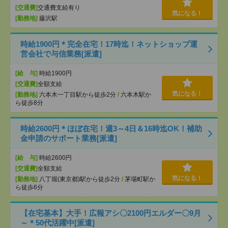
[交通費]
交通費支給有り
気になる！
[勤務地]
藤沢駅
時給1900円＊完全在宅！17時迄！ネットショップ運
営会社で与信業務[派遣]
[給 与]
時給1900円
[交通費]
全額支給
気になる！
[勤務地]
六本木一丁目駅から徒歩2分
/
六本木駅か
ら徒歩8分
時給2600円＊ほぼ在宅！週3～4日＆16時迄OK！補助
金申請のサポート業務[派遣]
[給 与]
時給2600円
[交通費]
全額支給
気になる！
[勤務地]
八丁堀(東京都)駅から徒歩2分
/
茅場町駅か
ら徒歩6分
【在宅基本】大手！広報アシ〇2100円エルダー〇9月
～＊50代活躍中[派遣]