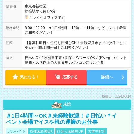
東京都新宿区
勤務地
新宿駅から徒歩5分
キレイなオフィスです
8:00～22:00 ▼1日4時間～ 10時～・11時～など、シフト希望
勤務時間
ご相談ください！
【急募】即日～短期も長期もOK！最短翌月末まで 1か月ごとの
期間
更新が可能！開始日もご相談ください！
日払いOK
/
履歴書不要
/
副業・WワークOK
/
服装自由
/
シフト
特徴
勤務
/
10名以上の大量募集
/
パソコンスキル不要
気になる！
応募する
詳細へ
掲載日：2026.08.10
未読
＃1日4時間～OK＃未経験歓迎！＃日払い＊イ
ベント会場でイスや机の運搬のお仕事
アルバイト
職種未経験OK
社会人未経験OK
大学生歓迎