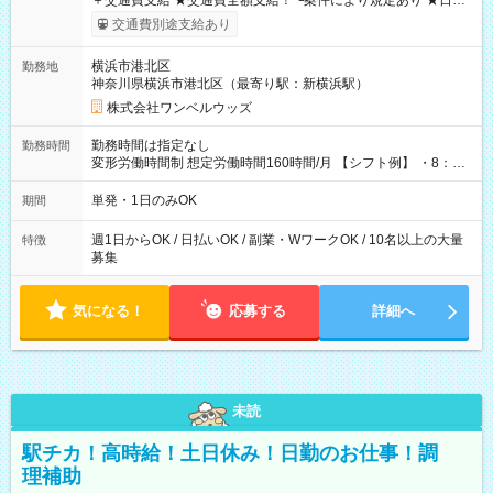
＋交通費支給 ★交通費全額支給！ ┗案件により規定あり ★日払
いOK！（規定あり） ┗働いたその日に現金GET♪ お仕事後はコ
交通費別途支給あり
ンビニATMから 日払い分を引き落とせます！ 【試用期間】試
用期間なし
横浜市港北区
勤務地
神奈川県横浜市港北区（最寄り駅：新横浜駅）
株式会社ワンベルウッズ
勤務時間は指定なし
勤務時間
変形労働時間制 想定労働時間160時間/月 【シフト例】 ・8：00
～21：00
単発・1日のみOK
期間
週1日からOK / 日払いOK / 副業・WワークOK / 10名以上の大量
特徴
募集
気になる！
応募する
詳細へ
未読
駅チカ！高時給！土日休み！日勤のお仕事！調
理補助