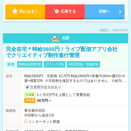
気になる！
応募する
詳細へ
掲載日：2026.08.07
未読
完全在宅＊時給2600円！ライブ配信アプリ会社
でクリエイティブ制作進行管理
派遣
職種未経験OK
ブランクOK
WEB登録・面接OK
時給2600円 月収例 41万円 時給2600円×実働7h30m×週5日×4
給与
週+残業10h ※月収例を保証するものではありません。※給与即
受取りサービス利用可（利用条件有）
交通費別途支給あり
1ヶ月3万円を上限として実費支給
交通費
30万円～
月収例
東京都渋谷区
勤務地
渋谷駅から徒歩1分
インターネット関連