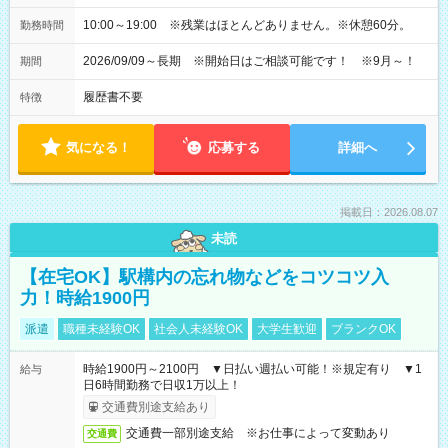
10:00～19:00 ※残業はほとんどありません。※休憩60分。
勤務時間
2026/09/09～長期 ※開始日はご相談可能です！ ※9月～！
期間
履歴書不要
特徴
気になる！
応募する
詳細へ
掲載日：2026.08.07
未読
【在宅OK】駅構内の忘れ物などをコツコツ入
力！時給1900円
派遣
職種未経験OK
社会人未経験OK
大学生歓迎
ブランクOK
時給1900円～2100円 ▼日払い週払い可能！※規定有り ▼1
給与
日6時間勤務で日収1万以上！
交通費別途支給あり
交通費一部別途支給 ※お仕事によって変動あり
交通費