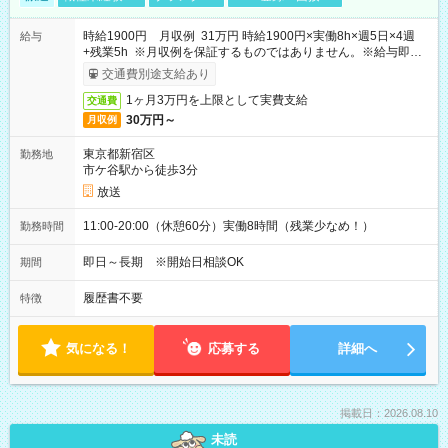
時給1900円 月収例 31万円 時給1900円×実働8h×週5日×4週
給与
+残業5h ※月収例を保証するものではありません。※給与即受
取りサービス利用可（利用条件有）
交通費別途支給あり
1ヶ月3万円を上限として実費支給
交通費
30万円～
月収例
東京都新宿区
勤務地
市ケ谷駅から徒歩3分
放送
11:00-20:00（休憩60分）実働8時間（残業少なめ！）
勤務時間
即日～長期 ※開始日相談OK
期間
履歴書不要
特徴
気になる！
応募する
詳細へ
掲載日：2026.08.10
未読