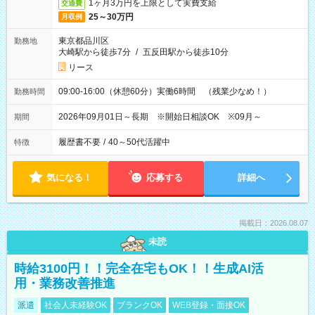
1ヶ月3万円を上限として実費支給
交通費
25～30万円
月収例
東京都品川区
勤務地
大崎駅から徒歩7分
/
五反田駅から徒歩10分
リース
09:00-16:00（休憩60分）実働6時間 （残業少なめ！）
勤務時間
2026年09月01日～長期 ※開始日相談OK ※09月～
期間
履歴書不要
/
40～50代活躍中
特徴
気になる！
応募する
詳細へ
掲載日：2026.08.07
未読
時給3100円！！完全在宅もOK！！生成AI活
用・業務改善推進
派遣
社会人未経験OK
ブランクOK
WEB登録・面接OK