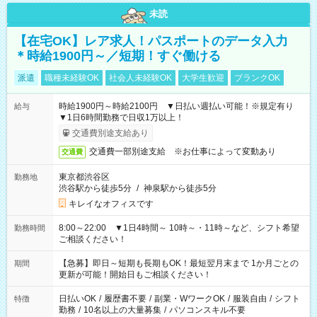
未読
【在宅OK】レア求人！パスポートのデータ入力
＊時給1900円～／短期！すぐ働ける
派遣
職種未経験OK
社会人未経験OK
大学生歓迎
ブランクOK
時給1900円～時給2100円 ▼日払い週払い可能！※規定有り
給与
▼1日6時間勤務で日収1万以上！
交通費別途支給あり
交通費一部別途支給 ※お仕事によって変動あり
交通費
東京都渋谷区
勤務地
渋谷駅から徒歩5分
/
神泉駅から徒歩5分
キレイなオフィスです
8:00～22:00 ▼1日4時間～ 10時～・11時～など、シフト希望
勤務時間
ご相談ください！
【急募】即日～短期も長期もOK！最短翌月末まで 1か月ごとの
期間
更新が可能！開始日もご相談ください！
日払いOK
/
履歴書不要
/
副業・WワークOK
/
服装自由
/
シフト
特徴
勤務
/
10名以上の大量募集
/
パソコンスキル不要