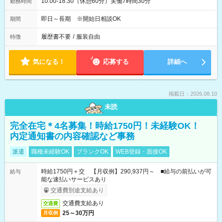
10:00-18:30（休憩60分）実働7時間30分
勤務時間
即日～長期 ※開始日相談OK
期間
履歴書不要
/
服装自由
特徴
気になる！
応募する
詳細へ
掲載日：2026.08.10
未読
完全在宅＊4名募集！時給1750円！未経験OK！
内定通知書の内容確認など事務
派遣
職種未経験OK
ブランクOK
WEB登録・面接OK
時給1750円＋交 【月収例】290,937円～ ■給与の前払いが可
給与
能な速払いサービスあり
交通費別途支給あり
交通費支給あり
交通費
25～30万円
月収例