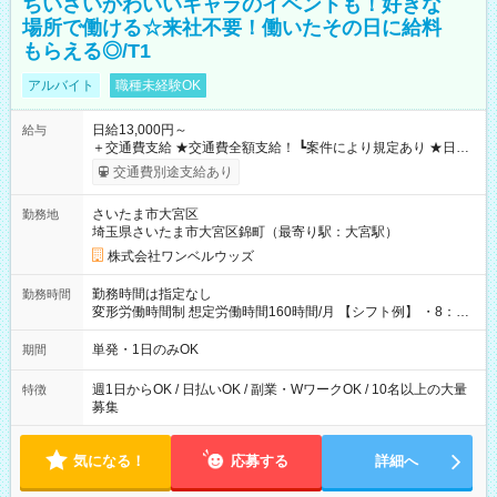
ちいさいかわいいキャラのイベントも！好きな
場所で働ける☆来社不要！働いたその日に給料
もらえる◎/T1
アルバイト
職種未経験OK
日給13,000円～
給与
＋交通費支給 ★交通費全額支給！ ┗案件により規定あり ★日払
いOK！（規定あり） ┗働いたその日に現金GET♪ お仕事後はコ
交通費別途支給あり
ンビニATMから 日払い分を引き落とせます！ 【試用期間】試
用期間なし
さいたま市大宮区
勤務地
埼玉県さいたま市大宮区錦町（最寄り駅：大宮駅）
株式会社ワンベルウッズ
勤務時間は指定なし
勤務時間
変形労働時間制 想定労働時間160時間/月 【シフト例】 ・8：00
～21：00
単発・1日のみOK
期間
週1日からOK / 日払いOK / 副業・WワークOK / 10名以上の大量
特徴
募集
気になる！
応募する
詳細へ