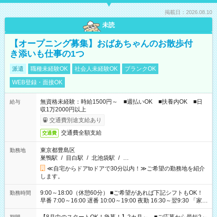
掲載日：2026.08.10
未読
【オープニング募集】おばあちゃんのお散歩付
き添いも仕事の1つ
派遣
職種未経験OK
社会人未経験OK
ブランクOK
WEB登録・面接OK
無資格未経験：時給1500円～ ■週払いOK ■扶養内OK ■日
給与
収1万2000円以上
交通費別途支給あり
交通費全額支給
交通費
東京都豊島区
勤務地
巣鴨駅
/
目白駅
/
北池袋駅
/
…
≪自宅からドアtoドアで30分以内！≫ご希望の勤務地を紹介
します。
9:00～18:00（休憩60分） ■ご希望があれば下記シフトもOK！
勤務時間
早番 7:00～16:00 遅番 10:00～19:00 夜勤 16:30～翌9:30 「家族
と休みを合わせたい」 「余裕を持って夕飯の準備がしたい」
「できれば残業はしたくない」 など、ご希望を教えてください