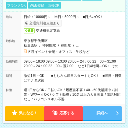
ブランクOK
WEB登録・面接OK
日給：10000円～ 半日：5000円～ ■日払いOK！
給与
交通費別途支給あり
交通費規定支給
交通費
東京都千代田区
勤務地
秋葉原駅
/
神保町駅
/
麹町駅
/
…
各種イベント会場・オフィス・学校など
09:00～18:00 09:00～13:00 20:00～24：00 22：00～31:00
勤務時間
20:00～24：00 22：00～翌7:00 …など1日4時間～OK！ その他
シフトもございます！ お気軽にご相談ください！
激短1日～OK！ ■もちろん即日スタートもOK！ ■曜日・日数
期間
はアナタ次第！
週1日からOK
/
日払いOK
/
履歴書不要
/
40～50代活躍中
/
副
特徴
業・WワークOK
/
シフト勤務
/
10名以上の大量募集
/
電話対応
なし
/
パソコンスキル不要
気になる！
応募する
詳細へ