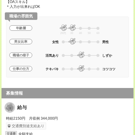
【OAスキル】
＊入力が出来ればOK
職場の雰囲気
年齢層
20代
30
40
50
60
男女比率
女性
男性
職場の様子
活気あり
しずか
仕事の仕方
テキパキ
コツコツ
募集情報
給与
時給2150円 月収例 344,000円
交通費別途支給あり
全額支給
交通費