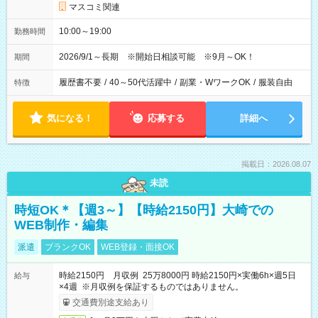
マスコミ関連
10:00～19:00
勤務時間
2026/9/1～長期 ※開始日相談可能 ※9月～OK！
期間
履歴書不要
/
40～50代活躍中
/
副業・WワークOK
/
服装自由
特徴
気になる！
応募する
詳細へ
掲載日：2026.08.07
未読
時短OK＊【週3～】【時給2150円】大崎での
WEB制作・編集
派遣
ブランクOK
WEB登録・面接OK
時給2150円 月収例 25万8000円 時給2150円×実働6h×週5日
給与
×4週 ※月収例を保証するものではありません。
交通費別途支給あり