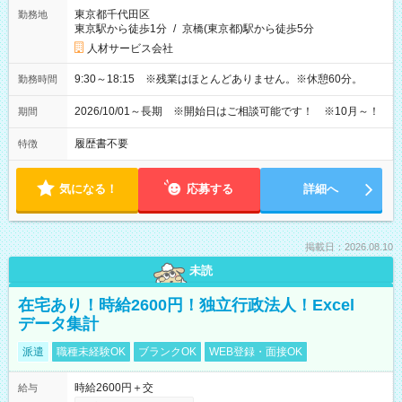
東京都千代田区
勤務地
東京駅から徒歩1分
/
京橋(東京都)駅から徒歩5分
人材サービス会社
9:30～18:15 ※残業はほとんどありません。※休憩60分。
勤務時間
2026/10/01～長期 ※開始日はご相談可能です！ ※10月～！
期間
履歴書不要
特徴
気になる！
応募する
詳細へ
掲載日：2026.08.10
未読
在宅あり！時給2600円！独立行政法人！Excel
データ集計
派遣
職種未経験OK
ブランクOK
WEB登録・面接OK
時給2600円＋交
給与