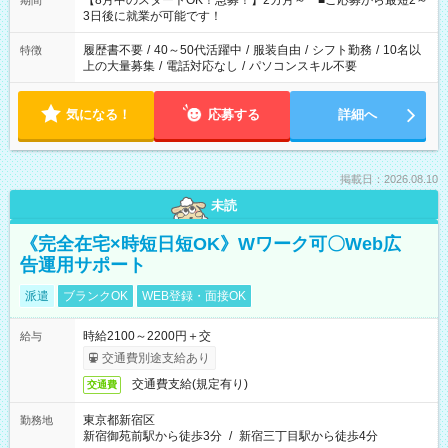
【8月中のスタートOK！急募！】2カ月～ ■ご応募から最短2～
期間
ね。 ※Wワーク希望の方へ 今ご覧のお仕事で希望する勤務時間
3日後に就業が可能です！
と、もう1つのお仕事の勤務時間。 合計で週40時間を超える場
合は応募できません。
履歴書不要
/
40～50代活躍中
/
服装自由
/
シフト勤務
/
10名以
特徴
上の大量募集
/
電話対応なし
/
パソコンスキル不要
気になる！
応募する
詳細へ
掲載日：2026.08.10
未読
《完全在宅×時短日短OK》Wワーク可〇Web広
告運用サポート
派遣
ブランクOK
WEB登録・面接OK
時給2100～2200円＋交
給与
交通費別途支給あり
交通費支給(規定有り)
交通費
東京都新宿区
勤務地
新宿御苑前駅から徒歩3分
/
新宿三丁目駅から徒歩4分