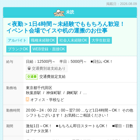
掲載日：2026.08.09
未読
＜夜勤＞1日4時間～未経験でももちろん歓迎！
イベント会場でイスや机の運搬のお仕事
アルバイト
職種未経験OK
社会人未経験OK
大学生歓迎
ブランクOK
WEB登録・面接OK
日給：12500円～ 半日：5000円～ ■日払いOK！
給与
交通費別途支給あり
交通費規定支給
交通費
東京都千代田区
勤務地
秋葉原駅
/
神保町駅
/
麹町駅
/
…
オフィス・学校など
20:00～24：00 22：00～翌7:00 …など1日4時間～OK！ その他
勤務時間
シフトもございます！ お気軽にご相談ください！
激短1日～OK！ ■もちろん即日スタートもOK！ ■曜日・日数
期間
はアナタ次第！