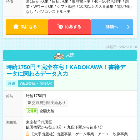
週1日からOK
/
日払いOK
/
履歴書不要
/
40～50代活躍中
/
副
特徴
業・WワークOK
/
シフト勤務
/
10名以上の大量募集
/
電話対応
なし
/
パソコンスキル不要
気になる！
応募する
詳細へ
掲載日：2026.08.10
未読
時給1750円＊完全在宅！KADOKAWA！書籍デ
ータに関わるデータ入力
派遣
WEB登録・面接OK
時給1750円
給与
交通費別途支給あり
全額支給
交通費
東京都千代田区
勤務地
飯田橋駅から徒歩3分
/
九段下駅から徒歩7分
【大手出版社】出版事業・ゲーム事業・アニメ・映像事業