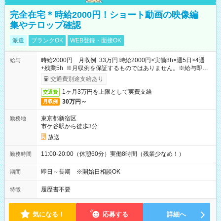
完全在宅＊時給2000円！ショート動画の映像編
集やテロップ確認
派遣
ブランクOK
WEB登録・面接OK
時給2000円 月収例 33万円 時給2000円×実働8h×週5日×4週
給与
+残業5h ※月収例を保証するものではありません。※給与即受
取りサービス利用可（利用条件有）
交通費別途支給あり
1ヶ月3万円を上限として実費支給
交通費
30万円～
月収例
東京都新宿区
勤務地
市ケ谷駅から徒歩3分
放送
11:00-20:00（休憩60分）実働8時間（残業少なめ！）
勤務時間
即日～長期 ※開始日相談OK
期間
履歴書不要
特徴
気になる！
応募する
詳細へ