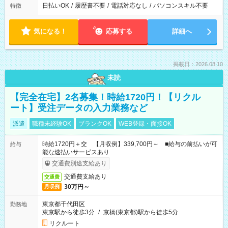
日払いOK
/
履歴書不要
/
電話対応なし
/
パソコンスキル不要
特徴
気になる！
応募する
詳細へ
掲載日：2026.08.10
未読
【完全在宅】2名募集！時給1720円！【リクル
ート】受注データの入力業務など
派遣
職種未経験OK
ブランクOK
WEB登録・面接OK
時給1720円＋交 【月収例】339,700円～ ■給与の前払いが可
給与
能な速払いサービスあり
交通費別途支給あり
交通費支給あり
交通費
30万円～
月収例
東京都千代田区
勤務地
東京駅から徒歩3分
/
京橋(東京都)駅から徒歩5分
リクルート