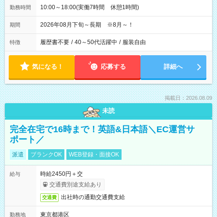
10:00～18:00(実働7時間 休憩1時間)
勤務時間
2026年08月下旬～長期 ※8月～！
期間
履歴書不要
/
40～50代活躍中
/
服装自由
特徴
気になる！
応募する
詳細へ
掲載日：2026.08.09
未読
完全在宅で16時まで！英語&日本語＼EC運営サ
ポート／
派遣
ブランクOK
WEB登録・面接OK
時給2450円＋交
給与
交通費別途支給あり
出社時の通勤交通費支給
交通費
東京都港区
勤務地