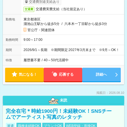
交通費別途支給あり
交通費実費支給（当社規定あり）
交通費
東京都港区
勤務地
溜池山王駅から徒歩5分
/
六本木一丁目駅から徒歩3分
官公庁・関連団体
9:00～17:00
勤務時間
2026/9/1～長期 ※期間限定:2027年3月末まで ※9月～OK！
期間
履歴書不要
/
40～50代活躍中
特徴
気になる！
応募する
詳細へ
掲載日：2026.08.10
未読
完全在宅＊時給1900円！未経験OK！SNSチー
ムでアーティスト写真のレタッチ
派遣
職種未経験OK
ブランクOK
WEB登録・面接OK