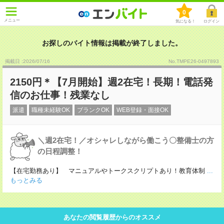
0
メニュー
気になる！
ログイン
お探しのバイト情報は掲載が終了しました。
掲載日 :2026
/
07
/
16
No.TMPE26-0497893
2150円＊【7月開始】週2在宅！長期！電話発
信のお仕事！残業なし
派遣
職種未経験OK
ブランクOK
WEB登録・面接OK
＼週2在宅！／オシャレしながら働こう〇整備士の方
の日程調整！
【在宅勤務あり】 マニュアルやトークスクリプトあり！教育体制
...
もっとみる
あなたの閲覧履歴からのオススメ