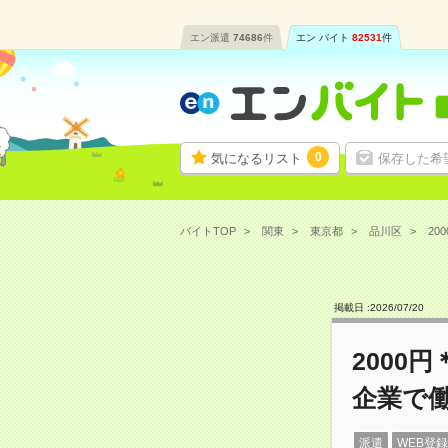
エン派遣
74686
件
エン バイト
82531
件
0
気になるリスト
保存した希
バイトTOP
関東
東京都
品川区
20
掲載日 :
2026
/
07
/
20
2000
企業で
派遣
WEB登