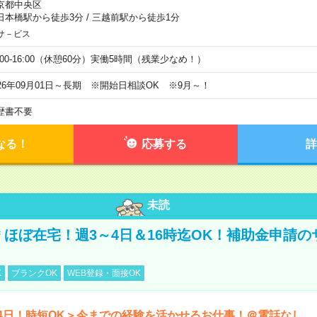
京都中央区
日本橋駅から徒歩3分
/
三越前駅から徒歩1分
サ－ビス
0:00-16:00（休憩60分）実働5時間（残業少なめ！）
026年09月01日～長期 ※開始日相談OK ※9月～！
歴書不要
なる！
応募する
詳
未読
円＊ほぼ在宅！週3～4日＆16時迄OK！補助金申請
K
ブランクOK
WEB登録・面接OK
4日！時短OK＞今までの経験を活かせるお仕事！＠電話なし