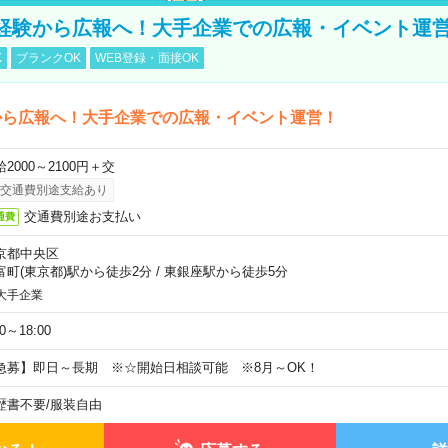
経験から広報へ！大手企業での広報・イベント運
K
ブランクOK
WEB登録・面接OK
から広報へ！大手企業での広報・イベント運営！
2000～2100円＋交
交通費別途支給あり
交通費別途お支払い
通費
京都中央区
富町(東京都)駅から徒歩2分
/
東銀座駅から徒歩5分
大手企業
30～18:00
急募】即日～長期 ※☆開始日相談可能 ※8月～OK！
歴書不要
/
服装自由