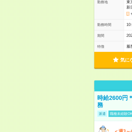
東
勤務地
新
1
勤務時間
2
期間
履
特徴
気に
時給2600
務
派遣
職種未経験O
＜週3～