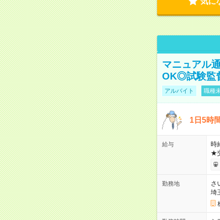
気に
マニュアル通
OK◎試験監
アルバイト
職種未
1日5時
時給
給与
★
さ
勤務地
埼