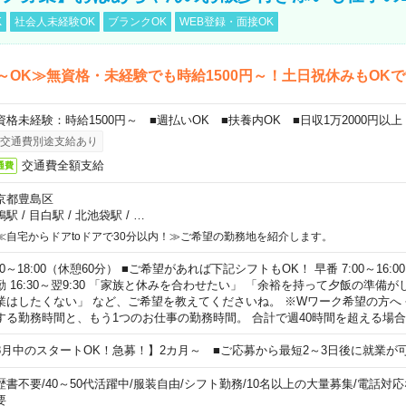
K
社会人未経験OK
ブランクOK
WEB登録・面接OK
～OK≫無資格・未経験でも時給1500円～！土日祝休みもOK
資格未経験：時給1500円～ ■週払いOK ■扶養内OK ■日収1万2000円以上
交通費別途支給あり
交通費全額支給
通費
京都豊島区
鴨駅
/
目白駅
/
北池袋駅
/
…
≪自宅からドアtoドアで30分以内！≫ご希望の勤務地を紹介します。
00～18:00（休憩60分） ■ご希望があれば下記シフトもOK！ 早番 7:00～16:00 遅
勤 16:30～翌9:30 「家族と休みを合わせたい」 「余裕を持って夕飯の準備
業はしたくない」 など、ご希望を教えてくださいね。 ※Wワーク希望の方へ
する勤務時間と、もう1つのお仕事の勤務時間。 合計で週40時間を超える場
8月中のスタートOK！急募！】2カ月～ ■ご応募から最短2～3日後に就業が
歴書不要
/
40～50代活躍中
/
服装自由
/
シフト勤務
/
10名以上の大量募集
/
電話対応
要