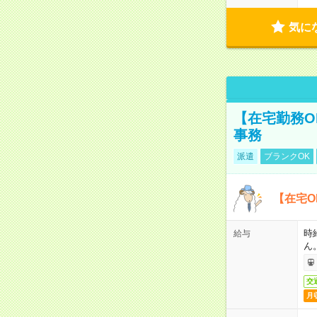
気に
【在宅勤務O
事務
派遣
ブランクOK
【在宅O
時
給与
ん
交
月