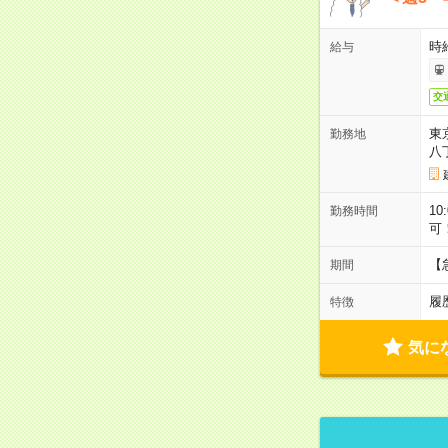
時給
給与
交
東
勤務地
八
10
勤務時間
可
【
期間
履
特徴
気に