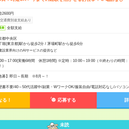
2600円
交通費別途支給あり
全額支給
通費
京都中央区
丁堀(東京都)駅から徒歩2分
/
茅場町駅から徒歩6分
建設業界向けのAIサービスの提供など
:00～17:00(実働6時間 休憩1時間) ※定時：10:00～19:00（※終わりの時間：1
！）
急募】即日～長期 ※8月～！
歴書不要
/
40～50代活躍中
/
副業・WワークOK
/
服装自由
/
電話対応なし
/
パソコ
なる！
応募する
詳
未読