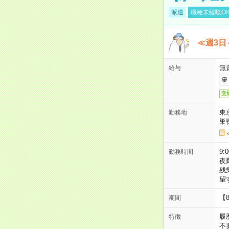
派遣
職種未経験O
≪週3日
無
給与
交
東
勤務地
巣
9:
勤務時間
夜
残
望
【
期間
履
特徴
不