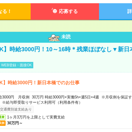
なる！
応募する
詳
未読
K】時給3000円！10～16時＊残業ほぼなし▼新
WEB登録・面接OK
K】時給3000円！新日本橋でのお仕事
給3000円 月収例 30万円 時給3000円×実働5h×週5日×4週 ※月収例を保
。※給与即受取りサービス利用可（利用条件有）
交通費別途支給あり
1ヶ月3万円を上限として実費支給
通費
30万円～
収例