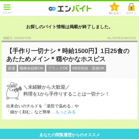
0
メニュー
気になる！
ログイン
お探しのバイト情報は掲載が終了しました。
掲載日 :2026
/
07
/
28
No.CHTES1W-3723
【手作り一切ナシ＊時給1500円】1日25食の
あたためメイン＊穏やかなホスピス
派遣
職種未経験OK
ブランクOK
WEB登録・面接OK
＼未経験から大歓迎／
料理を1から手作りすることは一切ナシ！
出来合いのチルドを「湯煎で温める」や
「細かく刻む」など簡単
...もっとみる
あなたの閲覧履歴からのオススメ