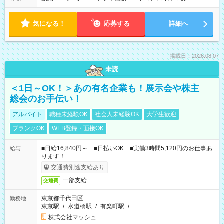
気になる！
応募する
詳細へ
掲載日：2026.08.07
未読
＜1日～OK！＞あの有名企業も！展示会や株主
総会のお手伝い！
アルバイト
職種未経験OK
社会人未経験OK
大学生歓迎
ブランクOK
WEB登録・面接OK
■日給16,840円～ ■日払いOK ■実働3時間5,120円のお仕事あ
給与
ります！
交通費別途支給あり
一部支給
交通費
東京都千代田区
勤務地
東京駅
/
水道橋駅
/
有楽町駅
/
…
株式会社マッシュ