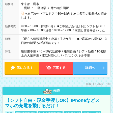
東京都三鷹市
勤務地
三鷹駅
/
三鷹台駅
/
井の頭公園駅
≪自宅からドアtoドアで30分以内！≫ご希望の勤務地を紹介
します。
9:00～18:00（休憩60分） ■ご希望があれば下記シフトもOK！
勤務時間
早番 7:00～16:00 遅番 10:00～19:00 「家族と休みを合わせた
い」 「余裕を持って夕飯の準備がしたい」 「できれば残業はし
たくない」 など、ご希望を教えてくださいね。 ※Wワーク希望
【現在も積極採用中！急募！】2カ月～ ■ご応募から最短2～3
期間
の方へ 今ご覧のお仕事で希望する勤務時間と、もう1つのお仕事
日後の就業も相談可能です！
の勤務時間。 合計で週40時間を超える場合は応募できません。
履歴書不要
/
40～50代活躍中
/
服装自由
/
シフト勤務
/
10名以
特徴
上の大量募集
/
電話対応なし
/
パソコンスキル不要
気になる！
応募する
詳細へ
掲載日：2026.07.30
未読
【シフト自由・現金手渡しOK】iPhoneなどス
マホの充電を繋げるだけ！