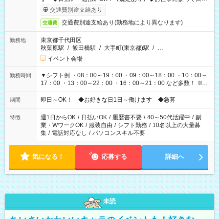
も異なります
交通費別途支給あり
交通費別途支給あり(勤務地により異なります)
交通費
東京都千代田区
勤務地
秋葉原駅
/
飯田橋駅
/
大手町(東京都)駅
/
…
イベント会場
▼シフト例 ・08：00～19：00 ・09：00～18：00 ・10：00～
勤務時間
17：00 ・13：00～22：00 ・16：00～21：00 など多数！ ※お
仕事により勤務時間が異なります
即日～OK！ ◆お好きな日1日～働けます ◆急募
期間
週1日からOK
/
日払いOK
/
履歴書不要
/
40～50代活躍中
/
副
特徴
業・WワークOK
/
服装自由
/
シフト勤務
/
10名以上の大量募
集
/
電話対応なし
/
パソコンスキル不要
気になる！
応募する
詳細へ
未読