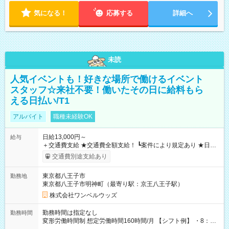
気になる！
応募する
詳細へ
未読
人気イベントも！好きな場所で働けるイベント
スタッフ☆来社不要！働いたその日に給料もら
える日払い/T1
アルバイト
職種未経験OK
日給13,000円～
給与
＋交通費支給 ★交通費全額支給！ ┗案件により規定あり ★日払
いOK！（規定あり） ┗働いたその日に現金GET♪ お仕事後はコ
交通費別途支給あり
ンビニATMから 日払い分を引き落とせます！ 【試用期間】試
用期間なし
東京都八王子市
勤務地
東京都八王子市明神町（最寄り駅：京王八王子駅）
株式会社ワンベルウッズ
勤務時間は指定なし
勤務時間
変形労働時間制 想定労働時間160時間/月 【シフト例】 ・8：00