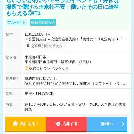
ちいさいかわいいキャラのイベントも！好きな
場所で働ける☆来社不要！働いたその日に給料
もらえる◎/T1
アルバイト
職種未経験OK
日給13,000円～
給与
＋交通費支給 ★交通費全額支給！ ┗案件により規定あり ★日払
いOK！（規定あり） ┗働いたその日に現金GET♪ お仕事後はコ
交通費別途支給あり
ンビニATMから 日払い分を引き落とせます！ 【試用期間】試
用期間なし
東京都町田市
勤務地
東京都町田市原町田（最寄り駅：町田駅）
株式会社ワンベルウッズ
勤務時間は指定なし
勤務時間
変形労働時間制 想定労働時間160時間/月 【シフト例】 ・8：00
～21：00
単発・1日のみOK
期間
週1日からOK / 日払いOK / 副業・WワークOK / 10名以上の大量
特徴
募集
気になる！
応募する
詳細へ