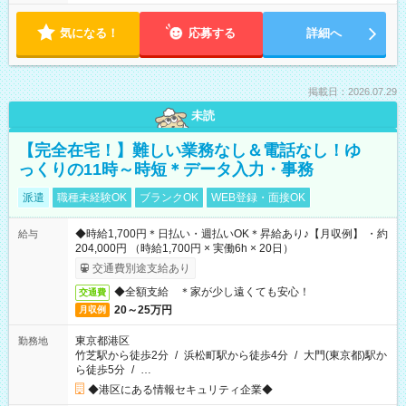
気になる！
応募する
詳細へ
掲載日：2026.07.29
未読
【完全在宅！】難しい業務なし＆電話なし！ゆ
っくりの11時～時短＊データ入力・事務
派遣
職種未経験OK
ブランクOK
WEB登録・面接OK
◆時給1,700円＊日払い・週払いOK＊昇給あり♪【月収例】 ・約
給与
204,000円 （時給1,700円 × 実働6h × 20日）
交通費別途支給あり
◆全額支給 ＊家が少し遠くても安心！
交通費
20～25万円
月収例
東京都港区
勤務地
竹芝駅から徒歩2分
/
浜松町駅から徒歩4分
/
大門(東京都)駅か
ら徒歩5分
/
…
◆港区にある情報セキュリティ企業◆