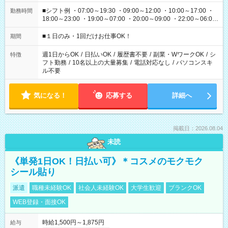
■シフト例 ・07:00～19:30 ・09:00～12:00 ・10:00～17:00 ・
勤務時間
18:00～23:00 ・19:00～07:00 ・20:00～09:00 ・22:00～06:00
etc ★最短で3時間で5,120円のお仕事から 15時間で2万円近く稼
げるお仕事も！ ご希望のお時間に合わせてご紹介！ ※シフトは
■１日のみ・1回だけお仕事OK！
期間
現場によって異なります。 ※勿論、休憩時間はあるのでご安心
ください！
週1日からOK
/
日払いOK
/
履歴書不要
/
副業・WワークOK
/
シ
特徴
フト勤務
/
10名以上の大量募集
/
電話対応なし
/
パソコンスキ
ル不要
気になる！
応募する
詳細へ
掲載日：2026.08.04
未読
《単発1日OK！日払い可》＊コスメのモクモク
シール貼り
派遣
職種未経験OK
社会人未経験OK
大学生歓迎
ブランクOK
WEB登録・面接OK
時給1,500円～1,875円
給与