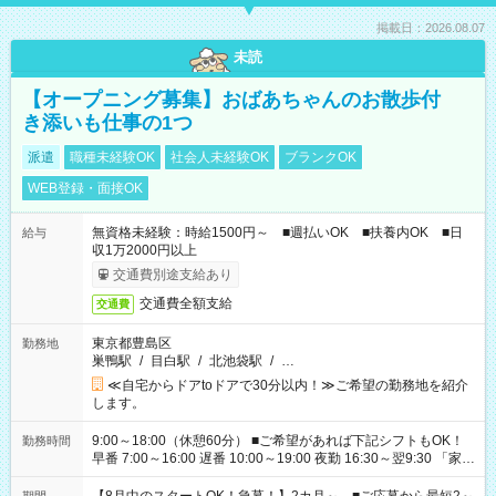
掲載日：2026.08.07
未読
【オープニング募集】おばあちゃんのお散歩付
き添いも仕事の1つ
派遣
職種未経験OK
社会人未経験OK
ブランクOK
WEB登録・面接OK
無資格未経験：時給1500円～ ■週払いOK ■扶養内OK ■日
給与
収1万2000円以上
交通費別途支給あり
交通費全額支給
交通費
東京都豊島区
勤務地
巣鴨駅
/
目白駅
/
北池袋駅
/
…
≪自宅からドアtoドアで30分以内！≫ご希望の勤務地を紹介
します。
9:00～18:00（休憩60分） ■ご希望があれば下記シフトもOK！
勤務時間
早番 7:00～16:00 遅番 10:00～19:00 夜勤 16:30～翌9:30 「家族
と休みを合わせたい」 「余裕を持って夕飯の準備がしたい」
「できれば残業はしたくない」 など、ご希望を教えてください