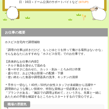
日・16日＞ドーム公演のサポートバイトなど
(8/7UP!)
お仕事の概要
ホスピス住宅内で調理補助
「調理の仕事は好きだけど、もっとゆとりを持って働ける場所はないかな」
そんなあなたにおすすめな「ホスピス住宅」でのお仕事です。
【具体的なお仕事の内容】
・チルド食品を湯せんで温める
・食べやすさに合わせた、カット・刻み・とろみ付け作業
・盛り付け、および各お部屋への配膳・下膳
・使い終わった食器や調理器具の洗浄、キッチンの清掃
＊手作り一切なし！40代～50代の女性スタッフが未経験から活躍中＊
調理師のような難しい技術や、特別な資格は一切必要ありません！
「ブランクがある」「施設での調理は初めて」という方も、先輩と一緒に
あたための手順を確認するところからスタートするので安心ですよ。
職場の雰囲気