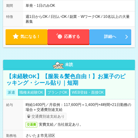
～21：00
単発・1日のみOK
期間
週1日からOK / 日払いOK / 副業・WワークOK / 10名以上の大量
特徴
募集
気になる！
応募する
詳細へ
未読
【未経験OK】【服装＆髪色自由！】お菓子のピ
ッキング・シール貼り｜短期
派遣
職種未経験OK
ブランクOK
WEB登録・面接OK
時給1400円／月収例：117,600円＝1,400円×4時間×21日勤務の
給与
場合＋交通費別途支給
交通費別途支給あり
実費支給／当社規定あり。
交通費
さいたま市見沼区
勤務地