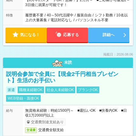
【8月中のスタートOK！急募！】2カ月～ ■ご応募から最短2～
期間
ね。 ※Wワーク希望の方へ 今ご覧のお仕事で希望する勤務時間
3日後に就業が可能です！
と、もう1つのお仕事の勤務時間。 合計で週40時間を超える場
合は応募できません。
履歴書不要
/
40～50代活躍中
/
服装自由
/
シフト勤務
/
10名以
特徴
上の大量募集
/
電話対応なし
/
パソコンスキル不要
気になる！
応募する
詳細へ
掲載日：2026.08.06
未読
説明会参加で全員に【現金2千円相当プレゼン
ト】生活のお手伝い
派遣
職種未経験OK
社会人未経験OK
ブランクOK
WEB登録・面接OK
無資格未経験：時給1500円～ ■週払いOK ■扶養内OK ■日
給与
収1万2000円以上
交通費別途支給あり
交通費全額支給
交通費