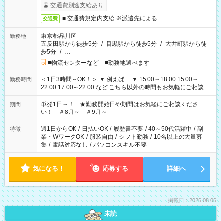
交通費別途支給あり
■ 交通費規定内支給 ※派遣先による
交通費
東京都品川区
勤務地
五反田駅から徒歩5分
/
目黒駅から徒歩5分
/
大井町駅から徒
歩5分
/
…
■物流センターなど ■勤務地選べます
＜1日3時間～OK！＞ ▼ 例えば… ▼ 15:00～18:00 15:00～
勤務時間
22:00 17:00～22:00 など こちら以外の時間もお気軽にご相談く
ださい！
単発1日～！ ★勤務開始日や期間はお気軽にご相談くださ
期間
い！ ＃8月～ ＃9月～
週1日からOK
/
日払いOK
/
履歴書不要
/
40～50代活躍中
/
副
特徴
業・WワークOK
/
服装自由
/
シフト勤務
/
10名以上の大量募
集
/
電話対応なし
/
パソコンスキル不要
気になる！
応募する
詳細へ
掲載日：2026.08.06
未読