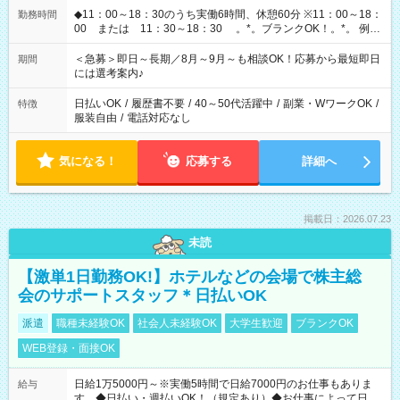
◆11：00～18：30のうち実働6時間、休憩60分 ※11：00～18：
勤務時間
00 または 11：30～18：30 。*。ブランクOK！。*。 例え
ば前職が、 在宅/財団法人/事務/コールセンター/受付/販売/カフェ
スタッフ スイーツ販売/ホテルフロント/化粧品販売/など 様々な
＜急募＞即日～長期／8月～9月～も相談OK！応募から最短即日
期間
業界から入社して活躍されています♪
には選考案内♪
日払いOK
/
履歴書不要
/
40～50代活躍中
/
副業・WワークOK
/
特徴
服装自由
/
電話対応なし
気になる！
応募する
詳細へ
掲載日：2026.07.23
未読
【激単1日勤務OK!】ホテルなどの会場で株主総
会のサポートスタッフ＊日払いOK
派遣
職種未経験OK
社会人未経験OK
大学生歓迎
ブランクOK
WEB登録・面接OK
日給1万5000円～※実働5時間で日給7000円のお仕事もありま
給与
す ◆日払い・週払いOK！（規定あり）◆お仕事によって日給