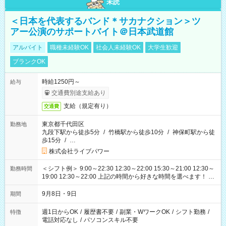
未読
＜日本を代表するバンド＊サカナクション＞ツ
アー公演のサポートバイト＠日本武道館
アルバイト
職種未経験OK
社会人未経験OK
大学生歓迎
ブランクOK
時給1250円～
給与
交通費別途支給あり
支給（規定有り）
交通費
東京都千代田区
勤務地
九段下駅から徒歩5分
/
竹橋駅から徒歩10分
/
神保町駅から徒
歩15分
/
…
株式会社ライブパワー
＜シフト例＞ 9:00～22:30 12:30～22:00 15:30～21:00 12:30～
勤務時間
19:00 12:30～22:00 上記の時間から好きな時間を選べます！ ※
時間は変更となる可能性があります
9月8日・9日
期間
週1日からOK
/
履歴書不要
/
副業・WワークOK
/
シフト勤務
/
特徴
電話対応なし
/
パソコンスキル不要