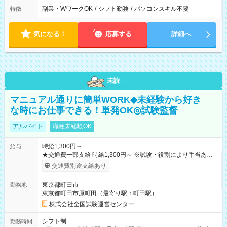
副業・WワークOK
/
シフト勤務
/
パソコンスキル不要
特徴
気になる！
応募する
詳細へ
未読
マニュアル通りに簡単WORK◆未経験から好き
な時にお仕事できる！単発OK◎試験監督
アルバイト
職種未経験OK
時給1,300円～
給与
★交通費一部支給 時給1,300円～ ※試験・役割により手当あり
※勤務回数により昇給あり 【即給（前払い）オプションあ
交通費別途支給あり
り！】 希望される場合、勤務から1週間ほどで給与の一部を受け
取れます。 ※手数料418円がかかります。 【過去試験日の収入
東京都町田市
勤務地
例】 ・河合塾模擬試験 8:30～17:30（休憩1時間） 時給1,300円
東京都町田市原町田（最寄り駅：町田駅）
×8時間＝日収10,400円＋交通費 ※当日の役割により時給＋100
円の場合あり ・国家試験 7:00～13:30（休憩なし） 時給1,300
株式会社全国試験運営センター
円（役割手当＋100円）×6時間＝日収8,400円＋交通費 【試用期
間】試用期間なし
シフト制
勤務時間