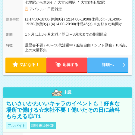
七里駅から車6分
/
大宮公園駅
/
大宮(埼玉県)駅
アパレル・日用雑貨
(1)14:00-18:00(休憩0分) (2)14:00-19:00(休憩0分) (3)14:00-
勤務時間
19:30(休憩0分) (4)14:00-20:00(休憩45分) ※お好きな時間が選べ
ます
1ヶ月以上3ヶ月未満／即日～8月末までの期間限定
期間
履歴書不要
/
40～50代活躍中
/
服装自由
/
シフト勤務
/
10名以
特徴
上の大量募集
気になる！
応募する
詳細へ
未読
ちいさいかわいいキャラのイベントも！好きな
場所で働ける☆来社不要！働いたその日に給料
もらえる◎/T1
アルバイト
職種未経験OK