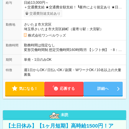
日給13,000円～
給与
＋交通費支給 ★交通費全額支給！ ┗案件により規定あり ★日払
いOK！（規定あり） ┗働いたその日に現金GET♪ お仕事後はコ
交通費別途支給あり
ンビニATMから 日払い分を引き落とせます！ 【試用期間】試
用期間なし
さいたま市大宮区
勤務地
埼玉県さいたま市大宮区錦町（最寄り駅：大宮駅）
株式会社ワンベルウッズ
勤務時間は指定なし
勤務時間
変形労働時間制 想定労働時間160時間/月 【シフト例】 ・8：00
～21：00
単発・1日のみOK
期間
週1日からOK / 日払いOK / 副業・WワークOK / 10名以上の大量
特徴
募集
気になる！
応募する
詳細へ
未読
【土日休み】【1ヶ月短期】高時給1500円！ア