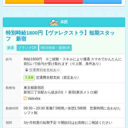
未読
特別時給1800円【ヴァレクストラ】短期スタッ
フ 新宿
派遣
ブランクOK
WEB登録・面接OK
時給1800円 ※ご経験・スキルにより優遇 スマホでかんたんに
給与
前払いで給与が受け取れます（※上限、条件あり）
交通費別途支給あり
交通費全額支給（規定あり）
交通費
東京都新宿区
勤務地
新宿三丁目駅から徒歩2分
/
新宿(東京メトロ)駅
Valextra
09:30～20:30 実働7.5時間／休憩1.5時間 営業時間に合わせた
勤務時間
シフト制
3か月程度の短期予定 ※開始日はお気軽にご相談ください
期間