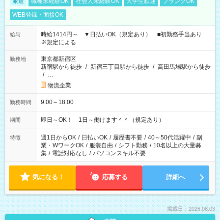
派遣
職種未経験OK
社会人未経験OK
大学生歓迎
ブランクOK
WEB登録・面接OK
時給1414円～ ▼日払いOK（規定あり） ■初勤務手当あり
給与
※規定による
東京都新宿区
勤務地
新宿駅から徒歩
/
新宿三丁目駅から徒歩
/
高田馬場駅から徒歩
/
…
物流企業
9:00～18:00
勤務時間
即日～OK！ 1日～働けます＾＾（規定あり）
期間
週1日からOK
/
日払いOK
/
履歴書不要
/
40～50代活躍中
/
副
特徴
業・WワークOK
/
服装自由
/
シフト勤務
/
10名以上の大量募
集
/
電話対応なし
/
パソコンスキル不要
気になる！
応募する
詳細へ
掲載日：2026.08.03