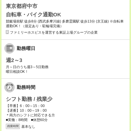
東京都府中市
自転車・バイク通勤OK
競艇場前駅 徒歩8分 (西武多摩川線) 多磨霊園駅 徒歩13分 (京王線) ※自転車
通勤OK！（規定あり・駐輪場完備）
ファミリーホスピスを運営する東証上場グループの企業
勤務曜日
週2～3
月～日のうち週3～5日勤務
曜日相談OK！
勤務時間
シフト勤務 / 残業少
【早番】6：00～15：00
【遅番】10：00～19：00
＊両方のシフトに対応できる方
■実働：8時間 ■休憩60分
基本なし
残業時間