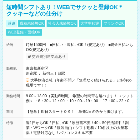
短時間シフトあり！WEBでサクッと登録OK＊
クッキーなどの仕分け
派遣
職種未経験OK
社会人未経験OK
大学生歓迎
ブランクOK
WEB登録・面接OK
時給1500円 ■日払い・週払いOK！(規定あり) ■現金日払いも
給与
OK(規定あり)
交通費別途支給あり
東京都新宿区
勤務地
新宿駅
/
新宿三丁目駅
大手物流会社（年齢不問／「無理なく続けられる」と好評の
職場です！）
9:00～18:00（実動8時間） 希望の時間帯を選べます！ ＜シフト
勤務時間
例＞ ・8：30～12：00 ・10：00～19：00 ・17：00～22：00
・13：00～22：00 ・22：00～翌6：00 など
【急募】即日スタートＯＫ！ 単発1日のみから働けます。
期間
週1日からOK
/
日払いOK
/
履歴書不要
/
40～50代活躍中
/
副
特徴
業・WワークOK
/
服装自由
/
シフト勤務
/
10名以上の大量募
集
/
電話対応なし
/
パソコンスキル不要