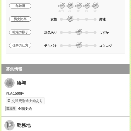
年齢層
20代
30
40
50
60
男女比率
女性
男性
職場の様子
活気あり
しずか
仕事の仕方
テキパキ
コツコツ
募集情報
給与
時給1500円
交通費別途支給あり
全額支給
交通費
勤務地