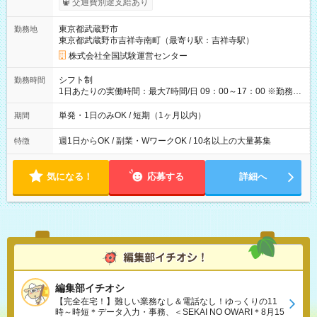
交通費別途支給あり
り！】 希望される場合、勤務から1週間ほどで給与の一部を受け
取れます。 ※手数料418円がかかります。 【過去試験日の収入
東京都武蔵野市
勤務地
例】 ・河合塾模擬試験 8:30～17:30（休憩1時間） 時給1,300円
東京都武蔵野市吉祥寺南町（最寄り駅：吉祥寺駅）
×8時間＝日収10,400円＋交通費 ※当日の役割により時給＋100
円の場合あり ・国家試験 7:00～13:30（休憩なし） 時給1,300
株式会社全国試験運営センター
円（役割手当＋100円）×6時間＝日収8,400円＋交通費 【試用期
間】試用期間なし
シフト制
勤務時間
1日あたりの実働時間：最大7時間/日 09：00～17：00 ※勤務時
間は 試験により異なります。
単発・1日のみOK / 短期（1ヶ月以内）
期間
週1日からOK / 副業・WワークOK / 10名以上の大量募集
特徴
気になる！
応募する
詳細へ
編集部イチオシ
【完全在宅！】難しい業務なし＆電話なし！ゆっくりの11
時～時短＊データ入力・事務、＜SEKAI NO OWARI＊8月15