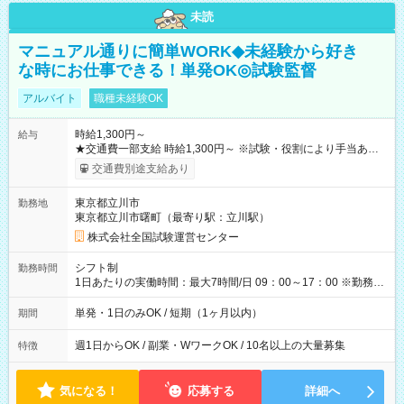
未読
マニュアル通りに簡単WORK◆未経験から好き
な時にお仕事できる！単発OK◎試験監督
アルバイト
職種未経験OK
時給1,300円～
給与
★交通費一部支給 時給1,300円～ ※試験・役割により手当あり
※勤務回数により昇給あり 【即給（前払い）オプションあ
交通費別途支給あり
り！】 希望される場合、勤務から1週間ほどで給与の一部を受け
取れます。 ※手数料418円がかかります。 【過去試験日の収入
東京都立川市
勤務地
例】 ・河合塾模擬試験 8:30～17:30（休憩1時間） 時給1,300円
東京都立川市曙町（最寄り駅：立川駅）
×8時間＝日収10,400円＋交通費 ※当日の役割により時給＋100
円の場合あり ・国家試験 7:00～13:30（休憩なし） 時給1,300
株式会社全国試験運営センター
円（役割手当＋100円）×6時間＝日収8,400円＋交通費 【試用期
間】試用期間なし
シフト制
勤務時間
1日あたりの実働時間：最大7時間/日 09：00～17：00 ※勤務時
間は 試験により異なります。
単発・1日のみOK / 短期（1ヶ月以内）
期間
週1日からOK / 副業・WワークOK / 10名以上の大量募集
特徴
気になる！
応募する
詳細へ