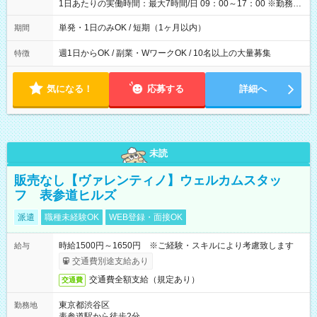
1日あたりの実働時間：最大7時間/日 09：00～17：00 ※勤務時
間は 試験により異なります。
単発・1日のみOK / 短期（1ヶ月以内）
期間
週1日からOK / 副業・WワークOK / 10名以上の大量募集
特徴
気になる！
応募する
詳細へ
未読
販売なし【ヴァレンティノ】ウェルカムスタッ
フ 表参道ヒルズ
派遣
職種未経験OK
WEB登録・面接OK
時給1500円～1650円 ※ご経験・スキルにより考慮致します
給与
交通費別途支給あり
交通費全額支給（規定あり）
交通費
東京都渋谷区
勤務地
表参道駅から徒歩2分