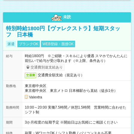
未読
特別時給1800円【ヴァレクストラ】短期スタッ
フ 日本橋
派遣
ブランクOK
WEB登録・面接OK
時給1800円 ※ご経験・スキルにより優遇 スマホでかんたんに
給与
前払いで給与が受け取れます（※上限、条件あり）
交通費別途支給あり
交通費全額支給（規定あり）
交通費
東京都中央区
勤務地
東京都中央区 東京メトロ 日本橋駅から直結（徒歩1分）
Valextra
10:00～20:00 実働7.5時間／休憩1.5時間 営業時間に合わせた
勤務時間
シフト制
3か月程度の短期予定 ※開始日はお気軽にご相談ください
期間
副業・WワークOK
/
シフト勤務
/
パソコンスキル不要
特徴