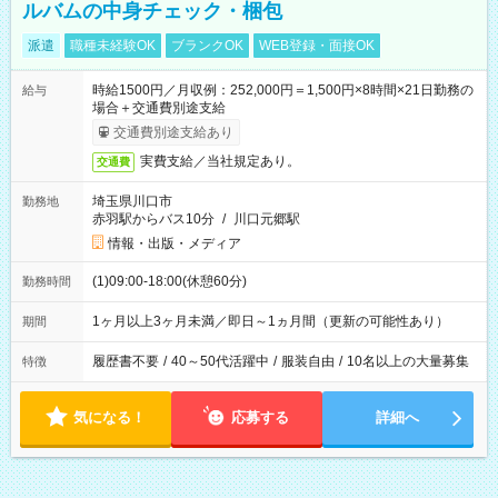
ルバムの中身チェック・梱包
派遣
職種未経験OK
ブランクOK
WEB登録・面接OK
時給1500円／月収例：252,000円＝1,500円×8時間×21日勤務の
給与
場合＋交通費別途支給
交通費別途支給あり
実費支給／当社規定あり。
交通費
埼玉県川口市
勤務地
赤羽駅からバス10分
/
川口元郷駅
情報・出版・メディア
(1)09:00-18:00(休憩60分)
勤務時間
1ヶ月以上3ヶ月未満／即日～1ヵ月間（更新の可能性あり）
期間
履歴書不要
/
40～50代活躍中
/
服装自由
/
10名以上の大量募集
特徴
気になる！
応募する
詳細へ