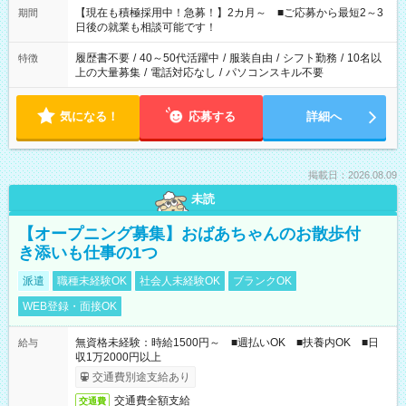
たくない」 など、ご希望を教えてくださいね。 ※Wワーク希望
【現在も積極採用中！急募！】2カ月～ ■ご応募から最短2～3
期間
の方へ 今ご覧のお仕事で希望する勤務時間と、もう1つのお仕事
日後の就業も相談可能です！
の勤務時間。 合計で週40時間を超える場合は応募できません。
履歴書不要
/
40～50代活躍中
/
服装自由
/
シフト勤務
/
10名以
特徴
上の大量募集
/
電話対応なし
/
パソコンスキル不要
気になる！
応募する
詳細へ
掲載日：2026.08.09
未読
【オープニング募集】おばあちゃんのお散歩付
き添いも仕事の1つ
派遣
職種未経験OK
社会人未経験OK
ブランクOK
WEB登録・面接OK
無資格未経験：時給1500円～ ■週払いOK ■扶養内OK ■日
給与
収1万2000円以上
交通費別途支給あり
交通費全額支給
交通費