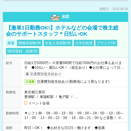
掲載日：2026.08.06
未読
【激単1日勤務OK!】ホテルなどの会場で株主総
会のサポートスタッフ＊日払いOK
派遣
職種未経験OK
社会人未経験OK
大学生歓迎
ブランクOK
WEB登録・面接OK
日給1万5000円～※実働5時間で日給7000円のお仕事もありま
給与
す ◆日払い・週払いOK！（規定あり）◆お仕事によって日給
も異なります
交通費別途支給あり
交通費別途支給あり(勤務地により異なります)
交通費
東京都江東区
勤務地
豊洲駅
/
東陽町駅
/
亀戸駅
/
…
イベント会場
▼シフト例 ・08：00～19：00 ・09：00～18：00 ・10：00～
勤務時間
17：00 ・13：00～22：00 ・16：00～21：00 など多数！ ※お
仕事により勤務時間が異なります
即日～OK！ ◆お好きな日1日～働けます ◆急募
期間