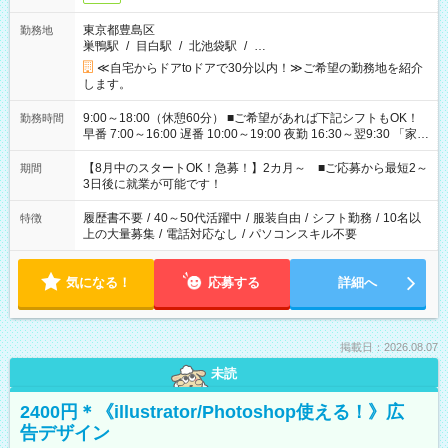
東京都豊島区
勤務地
巣鴨駅
/
目白駅
/
北池袋駅
/
…
≪自宅からドアtoドアで30分以内！≫ご希望の勤務地を紹介
します。
9:00～18:00（休憩60分） ■ご希望があれば下記シフトもOK！
勤務時間
早番 7:00～16:00 遅番 10:00～19:00 夜勤 16:30～翌9:30 「家族
と休みを合わせたい」 「余裕を持って夕飯の準備がしたい」
「できれば残業はしたくない」 など、ご希望を教えてください
【8月中のスタートOK！急募！】2カ月～ ■ご応募から最短2～
期間
ね。 ※Wワーク希望の方へ 今ご覧のお仕事で希望する勤務時間
3日後に就業が可能です！
と、もう1つのお仕事の勤務時間。 合計で週40時間を超える場
合は応募できません。
履歴書不要
/
40～50代活躍中
/
服装自由
/
シフト勤務
/
10名以
特徴
上の大量募集
/
電話対応なし
/
パソコンスキル不要
気になる！
応募する
詳細へ
掲載日：2026.08.07
未読
2400円＊《illustrator/Photoshop使える！》広
告デザイン