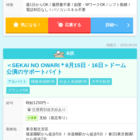
週1日からOK
/
履歴書不要
/
副業・WワークOK
/
シフト勤務
/
特徴
電話対応なし
/
パソコンスキル不要
気になる！
応募する
詳細へ
掲載日：2026.08.04
未読
＜SEKAI NO OWARI＊8月15日・16日＞ドーム
公演のサポートバイト
アルバイト
職種未経験OK
社会人未経験OK
大学生歓迎
ブランクOK
時給1250円～
給与
交通費別途支給あり
支給（規定有り）
交通費
東京都文京区
勤務地
後楽園駅から徒歩5分
/
水道橋駅から徒歩5分
/
春日(東京都)駅
から徒歩7分