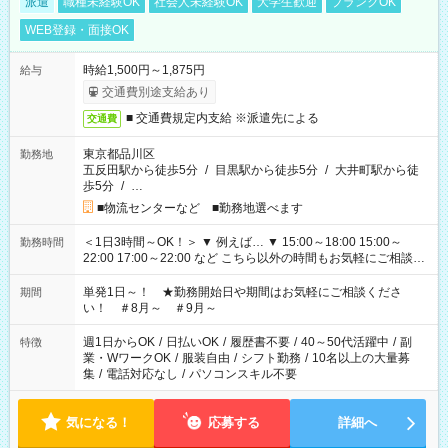
派遣
職種未経験OK
社会人未経験OK
大学生歓迎
ブランクOK
WEB登録・面接OK
時給1,500円～1,875円
給与
交通費別途支給あり
■ 交通費規定内支給 ※派遣先による
交通費
東京都品川区
勤務地
五反田駅から徒歩5分
/
目黒駅から徒歩5分
/
大井町駅から徒
歩5分
/
…
■物流センターなど ■勤務地選べます
＜1日3時間～OK！＞ ▼ 例えば… ▼ 15:00～18:00 15:00～
勤務時間
22:00 17:00～22:00 など こちら以外の時間もお気軽にご相談く
ださい！
単発1日～！ ★勤務開始日や期間はお気軽にご相談くださ
期間
い！ ＃8月～ ＃9月～
週1日からOK
/
日払いOK
/
履歴書不要
/
40～50代活躍中
/
副
特徴
業・WワークOK
/
服装自由
/
シフト勤務
/
10名以上の大量募
集
/
電話対応なし
/
パソコンスキル不要
気になる！
応募する
詳細へ