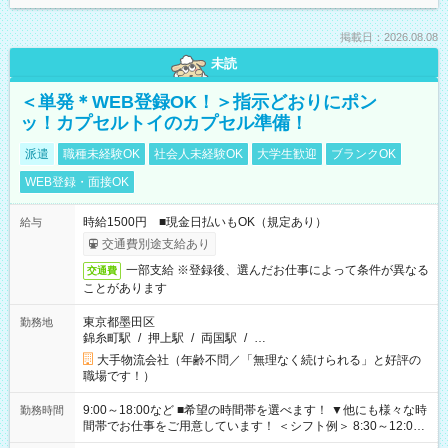
掲載日：2026.08.08
未読
＜単発＊WEB登録OK！＞指示どおりにポン
ッ！カプセルトイのカプセル準備！
派遣
職種未経験OK
社会人未経験OK
大学生歓迎
ブランクOK
WEB登録・面接OK
時給1500円 ■現金日払いもOK（規定あり）
給与
交通費別途支給あり
一部支給 ※登録後、選んだお仕事によって条件が異なる
交通費
ことがあります
東京都墨田区
勤務地
錦糸町駅
/
押上駅
/
両国駅
/
…
大手物流会社（年齢不問／「無理なく続けられる」と好評の
職場です！）
9:00～18:00など ■希望の時間帯を選べます！ ▼他にも様々な時
勤務時間
間帯でお仕事をご用意しています！ ＜シフト例＞ 8:30～12:00
17:00～22:00 13:00～22:00 22:00～翌6:00 など