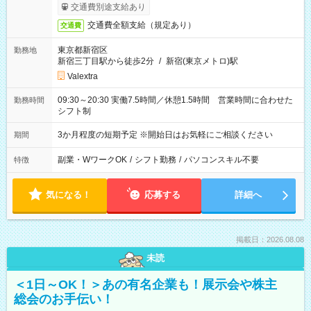
交通費別途支給あり
交通費全額支給（規定あり）
交通費
東京都新宿区
勤務地
新宿三丁目駅から徒歩2分
/
新宿(東京メトロ)駅
Valextra
09:30～20:30 実働7.5時間／休憩1.5時間 営業時間に合わせた
勤務時間
シフト制
3か月程度の短期予定 ※開始日はお気軽にご相談ください
期間
副業・WワークOK
/
シフト勤務
/
パソコンスキル不要
特徴
気になる！
応募する
詳細へ
掲載日：2026.08.08
未読
＜1日～OK！＞あの有名企業も！展示会や株主
総会のお手伝い！