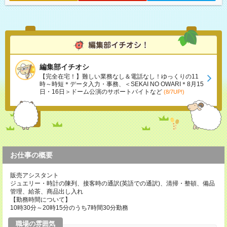
編集部イチオシ
【完全在宅！】難しい業務なし＆電話なし！ゆっくりの11
時～時短＊データ入力・事務、＜SEKAI NO OWARI＊8月15
日・16日＞ドーム公演のサポートバイトなど
(8/7UP!)
お仕事の概要
販売アシスタント
ジュエリー・時計の陳列、接客時の通訳(英語での通訳)、清掃・整頓、備品
管理、給茶、商品出し入れ
【勤務時間について】
10時30分～20時15分のうち7時間30分勤務
職場の雰囲気