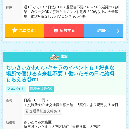
週1日からOK
/
日払いOK
/
履歴書不要
/
40～50代活躍中
/
副
特徴
業・WワークOK
/
服装自由
/
シフト勤務
/
10名以上の大量募
集
/
電話対応なし
/
パソコンスキル不要
気になる！
応募する
詳細へ
未読
ちいさいかわいいキャラのイベントも！好きな
場所で働ける☆来社不要！働いたその日に給料
もらえる◎/T1
アルバイト
職種未経験OK
日給13,000円～
給与
＋交通費支給 ★交通費全額支給！ ┗案件により規定あり ★日払
いOK！（規定あり） ┗働いたその日に現金GET♪ お仕事後はコ
交通費別途支給あり
ンビニATMから 日払い分を引き落とせます！ 【試用期間】試
用期間なし
さいたま市大宮区
勤務地
埼玉県さいたま市大宮区錦町（最寄り駅：大宮駅）