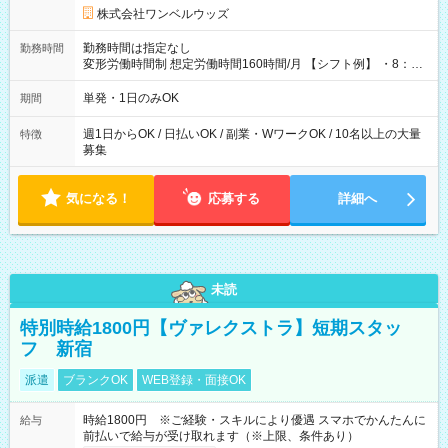
株式会社ワンベルウッズ
勤務時間は指定なし
勤務時間
変形労働時間制 想定労働時間160時間/月 【シフト例】 ・8：00
～21：00
単発・1日のみOK
期間
週1日からOK / 日払いOK / 副業・WワークOK / 10名以上の大量
特徴
募集
気になる！
応募する
詳細へ
未読
特別時給1800円【ヴァレクストラ】短期スタッ
フ 新宿
派遣
ブランクOK
WEB登録・面接OK
時給1800円 ※ご経験・スキルにより優遇 スマホでかんたんに
給与
前払いで給与が受け取れます（※上限、条件あり）