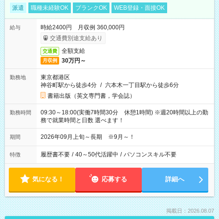
派遣
職種未経験OK
ブランクOK
WEB登録・面接OK
時給2400円 月収例 360,000円
給与
交通費別途支給あり
全額支給
交通費
30万円～
月収例
東京都港区
勤務地
神谷町駅から徒歩4分
/
六本木一丁目駅から徒歩6分
書籍出版（英文専門書，学会誌）
09:30～18:00(実働7時間30分 休憩1時間) ※週20時間以上の勤
勤務時間
務で就業時間と日数 選べます！
2026年09月上旬～長期 ※9月～！
期間
履歴書不要
/
40～50代活躍中
/
パソコンスキル不要
特徴
気になる！
応募する
詳細へ
掲載日：2026.08.07