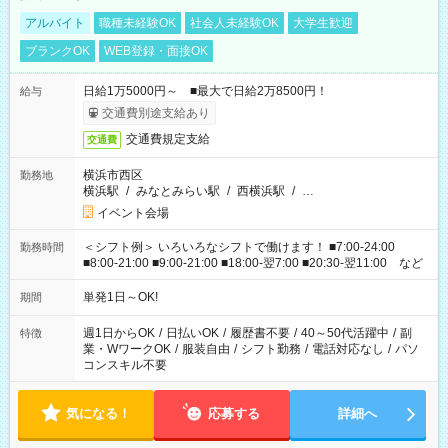
アルバイト
職種未経験OK
社会人未経験OK
大学生歓迎
ブランクOK
WEB登録・面接OK
日給1万5000円～ ■最大で日給2万8500円！
給与
交通費別途支給あり
交通費規定支給
交通費
横浜市西区
勤務地
横浜駅
/
みなとみらい駅
/
西横浜駅
/
…
イベント会場
＜シフト例＞ いろいろなシフトで働けます！ ■7:00-24:00
勤務時間
■8:00-21:00 ■9:00-21:00 ■18:00-翌7:00 ■20:30-翌11:00 など
単発1日～OK!
期間
週1日からOK
/
日払いOK
/
履歴書不要
/
40～50代活躍中
/
副
特徴
業・WワークOK
/
服装自由
/
シフト勤務
/
電話対応なし
/
パソ
コンスキル不要
気になる！
応募する
詳細へ