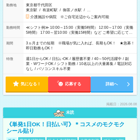
東京都千代田区
勤務地
東京駅
/
有楽町駅
/
御茶ノ水駅
/
…
介護施設や病院 ※ご自宅近辺からご案内可能
≪シフト例≫ 10:00～15:00（実働5時間） 12:00～17:00（実働
勤務時間
5時間） 17:00～翌10:00（実働15時間）など ご希望に応じて、
働く時間は調整できます！ お気軽に担当へ相談ください！
3ヵ月までの短期 ※職場が気に入れば、長期もOK！ ★急募！
期間
即日勤務もOK！
週1日からOK
/
日払いOK
/
履歴書不要
/
40～50代活躍中
/
副
特徴
業・WワークOK
/
シフト勤務
/
10名以上の大量募集
/
電話対応
なし
/
パソコンスキル不要
気になる！
応募する
詳細へ
掲載日：2026.08.08
未読
《単発1日OK！日払い可》＊コスメのモクモク
シール貼り