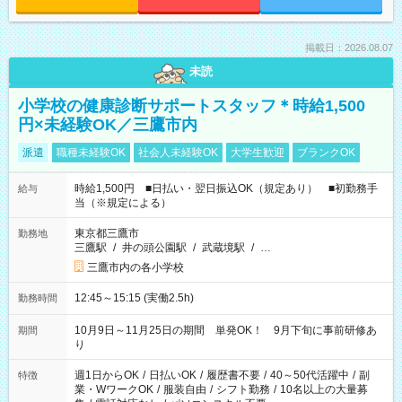
掲載日：2026.08.07
未読
小学校の健康診断サポートスタッフ＊時給1,500
円×未経験OK／三鷹市内
派遣
職種未経験OK
社会人未経験OK
大学生歓迎
ブランクOK
時給1,500円 ■日払い・翌日振込OK（規定あり） ■初勤務手
給与
当（※規定による）
東京都三鷹市
勤務地
三鷹駅
/
井の頭公園駅
/
武蔵境駅
/
…
三鷹市内の各小学校
12:45～15:15 (実働2.5h)
勤務時間
10月9日～11月25日の期間 単発OK！ 9月下旬に事前研修あ
期間
り
週1日からOK
/
日払いOK
/
履歴書不要
/
40～50代活躍中
/
副
特徴
業・WワークOK
/
服装自由
/
シフト勤務
/
10名以上の大量募