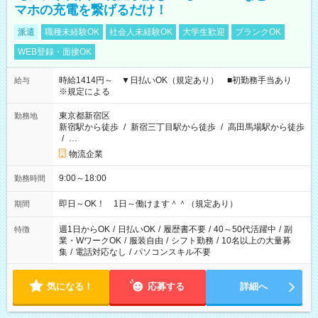
マホの充電を繋げるだけ！
派遣
職種未経験OK
社会人未経験OK
大学生歓迎
ブランクOK
WEB登録・面接OK
時給1414円～ ▼日払いOK（規定あり） ■初勤務手当あり
給与
※規定による
東京都新宿区
勤務地
新宿駅から徒歩
/
新宿三丁目駅から徒歩
/
高田馬場駅から徒歩
/
…
物流企業
9:00～18:00
勤務時間
即日～OK！ 1日～働けます＾＾（規定あり）
期間
週1日からOK
/
日払いOK
/
履歴書不要
/
40～50代活躍中
/
副
特徴
業・WワークOK
/
服装自由
/
シフト勤務
/
10名以上の大量募
集
/
電話対応なし
/
パソコンスキル不要
気になる！
応募する
詳細へ