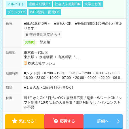
アルバイト
職種未経験OK
社会人未経験OK
大学生歓迎
ブランクOK
WEB登録・面接OK
■日給16,840円～ ■日払いOK ■実働3時間5,120円のお仕事あ
給与
ります！
交通費別途支給あり
一部支給
交通費
東京都千代田区
勤務地
東京駅
/
水道橋駅
/
有楽町駅
/
…
株式会社マッシュ
■シフト例 ・07:00～19:30 ・09:00～12:00 ・10:00～17:00 ・
勤務時間
18:00～23:00 ・19:00～07:00 ・20:00～09:00 ・22:00～06:00
etc ★最短で3時間で5,120円のお仕事から 15時間で2万円近く稼
げるお仕事も！ ご希望のお時間に合わせてご紹介！ ※シフトは
■１日のみ・1回だけお仕事OK！
期間
現場によって異なります。 ※勿論、休憩時間はあるのでご安心
ください！
週1日からOK
/
日払いOK
/
履歴書不要
/
副業・WワークOK
/
シ
特徴
フト勤務
/
10名以上の大量募集
/
電話対応なし
/
パソコンスキ
ル不要
気になる！
応募する
詳細へ