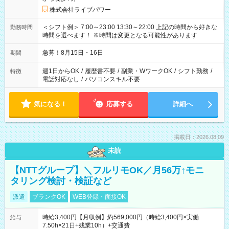
株式会社ライブパワー
＜シフト例＞ 7:00～23:00 13:30～22:00 上記の時間から好きな
勤務時間
時間を選べます！ ※時間は変更となる可能性があります
急募！8月15日・16日
期間
週1日からOK
/
履歴書不要
/
副業・WワークOK
/
シフト勤務
/
特徴
電話対応なし
/
パソコンスキル不要
気になる！
応募する
詳細へ
掲載日：2026.08.09
未読
【NTTグループ】＼フルリモOK／月56万↑モニ
タリング検討・検証など
派遣
ブランクOK
WEB登録・面接OK
時給3,400円【月収例】約569,000円（時給3,400円×実働
給与
7.50h×21日+残業10h）+交通費