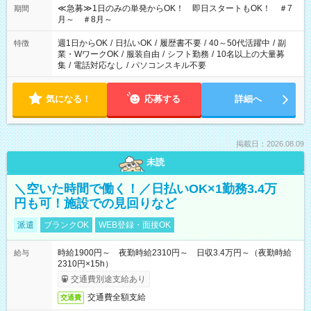
≪急募≫1日のみの単発からOK！ 即日スタートもOK！ ＃7
期間
月～ ＃8月～
週1日からOK
/
日払いOK
/
履歴書不要
/
40～50代活躍中
/
副
特徴
業・WワークOK
/
服装自由
/
シフト勤務
/
10名以上の大量募
集
/
電話対応なし
/
パソコンスキル不要
気になる！
応募する
詳細へ
掲載日：2026.08.09
未読
＼空いた時間で働く！／日払いOK×1勤務3.4万
円も可！施設での見回りなど
派遣
ブランクOK
WEB登録・面接OK
時給1900円～ 夜勤時給2310円～ 日収3.4万円～（夜勤時給
給与
2310円×15h）
交通費別途支給あり
交通費全額支給
交通費