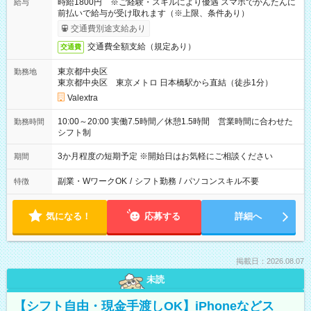
時給1800円 ※ご経験・スキルにより優遇 スマホでかんたんに
給与
前払いで給与が受け取れます（※上限、条件あり）
交通費別途支給あり
交通費全額支給（規定あり）
交通費
東京都中央区
勤務地
東京都中央区 東京メトロ 日本橋駅から直結（徒歩1分）
Valextra
10:00～20:00 実働7.5時間／休憩1.5時間 営業時間に合わせた
勤務時間
シフト制
3か月程度の短期予定 ※開始日はお気軽にご相談ください
期間
副業・WワークOK
/
シフト勤務
/
パソコンスキル不要
特徴
気になる！
応募する
詳細へ
掲載日：2026.08.07
未読
【シフト自由・現金手渡しOK】iPhoneなどス