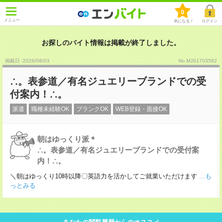
0
メニュー
気になる！
ログイン
お探しのバイト情報は掲載が終了しました。
掲載日 :2026
/
08
/
03
No.MJS1703582
∴。表参道／有名ジュエリーブランドでの受
付案内！∴。
派遣
職種未経験OK
ブランクOK
WEB登録・面接OK
朝はゆっくり派＊
∴。表参道／有名ジュエリーブランドでの受付案
内！∴。
＼朝はゆっくり10時以降〇英語力を活かしてご就業いただけます
...も
っとみる