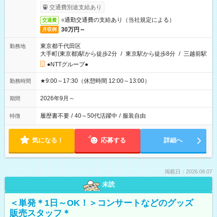
交通費別途支給あり
○通勤交通費の支給あり（当社規定による）
交通費
30万円～
月収例
東京都千代田区
勤務地
大手町(東京都)駅から徒歩2分
/
東京駅から徒歩8分
/
三越前駅
●NTTグループ●
★9:00～17:30（休憩時間 12:00～13:00）
勤務時間
2026年9月～
期間
履歴書不要
/
40～50代活躍中
/
服装自由
特徴
気になる！
応募する
詳細へ
掲載日：2026.08.07
未読
＜単発＊1日～OK！＞コンサートなどのグッズ
販売スタッフ＊