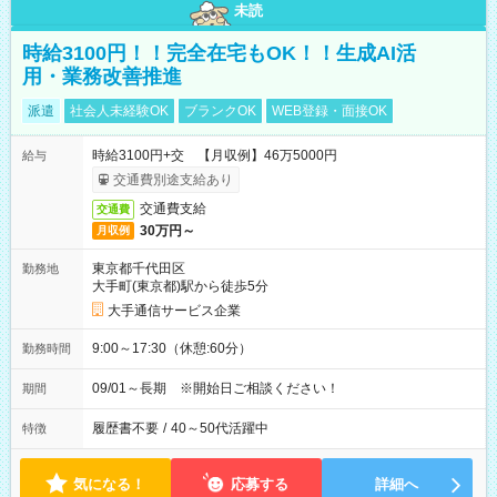
未読
時給3100円！！完全在宅もOK！！生成AI活
用・業務改善推進
派遣
社会人未経験OK
ブランクOK
WEB登録・面接OK
時給3100円+交 【月収例】46万5000円
給与
交通費別途支給あり
交通費支給
交通費
30万円～
月収例
東京都千代田区
勤務地
大手町(東京都)駅から徒歩5分
大手通信サービス企業
9:00～17:30（休憩:60分）
勤務時間
09/01～長期 ※開始日ご相談ください！
期間
履歴書不要
/
40～50代活躍中
特徴
気になる！
応募する
詳細へ