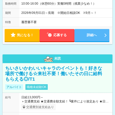
10:00-16:00（休憩60分）実働5時間（残業少なめ！）
勤務時間
2026年09月01日～長期 ※開始日相談OK ※9月～！
期間
履歴書不要
特徴
気になる！
応募する
詳細へ
未読
ちいさいかわいいキャラのイベントも！好きな
場所で働ける☆来社不要！働いたその日に給料
もらえる◎/T1
アルバイト
職種未経験OK
日給13,000円～
給与
＋交通費支給 ★交通費全額支給！ ┗案件により規定あり ★日払
いOK！（規定あり） ┗働いたその日に現金GET♪ お仕事後はコ
交通費別途支給あり
ンビニATMから 日払い分を引き落とせます！ 【試用期間】試
用期間なし