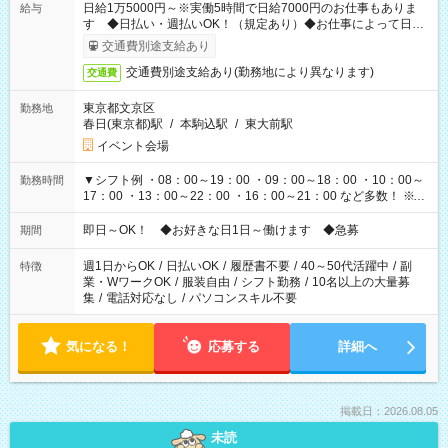
日給1万5000円～※実働5時間で日給7000円のお仕事もありま
給与
す ◆日払い・週払いOK！（規定あり）◆お仕事によって日給
も異なります
交通費別途支給あり
交通費別途支給あり(勤務地により異なります)
交通費
東京都文京区
勤務地
春日(東京都)駅
/
本駒込駅
/
東大前駅
イベント会場
▼シフト例 ・08：00～19：00 ・09：00～18：00 ・10：00～
勤務時間
17：00 ・13：00～22：00 ・16：00～21：00 など多数！ ※お
仕事により勤務時間が異なります
即日～OK！ ◆お好きな日1日～働けます ◆急募
期間
週1日からOK
/
日払いOK
/
履歴書不要
/
40～50代活躍中
/
副
特徴
業・WワークOK
/
服装自由
/
シフト勤務
/
10名以上の大量募
集
/
電話対応なし
/
パソコンスキル不要
気になる！
応募する
詳細へ
掲載日：2026.08.05
未読