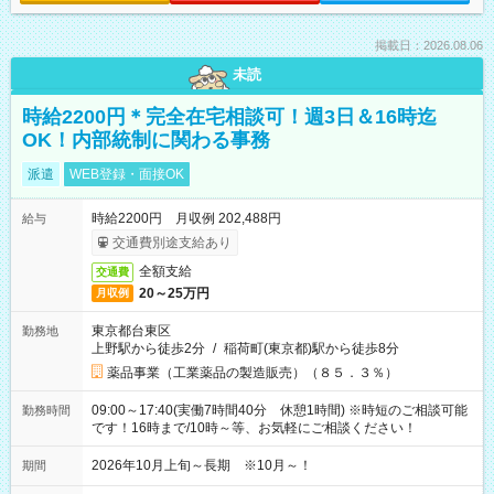
掲載日：2026.08.06
未読
時給2200円＊完全在宅相談可！週3日＆16時迄
OK！内部統制に関わる事務
派遣
WEB登録・面接OK
時給2200円 月収例 202,488円
給与
交通費別途支給あり
全額支給
交通費
20～25万円
月収例
東京都台東区
勤務地
上野駅から徒歩2分
/
稲荷町(東京都)駅から徒歩8分
薬品事業（工業薬品の製造販売）（８５．３％）
09:00～17:40(実働7時間40分 休憩1時間) ※時短のご相談可能
勤務時間
です！16時まで/10時～等、お気軽にご相談ください！
2026年10月上旬～長期 ※10月～！
期間