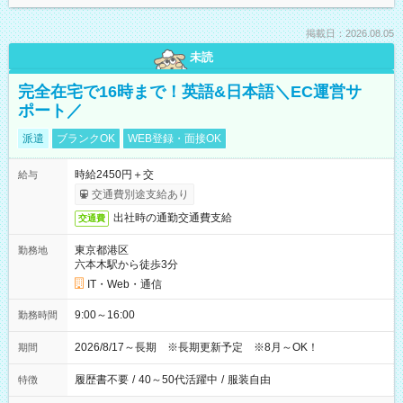
掲載日：2026.08.05
未読
完全在宅で16時まで！英語&日本語＼EC運営サ
ポート／
派遣
ブランクOK
WEB登録・面接OK
時給2450円＋交
給与
交通費別途支給あり
出社時の通勤交通費支給
交通費
東京都港区
勤務地
六本木駅から徒歩3分
IT・Web・通信
9:00～16:00
勤務時間
2026/8/17～長期 ※長期更新予定 ※8月～OK！
期間
履歴書不要
/
40～50代活躍中
/
服装自由
特徴