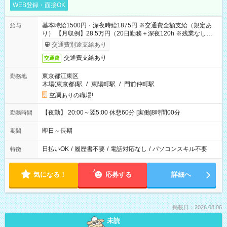
WEB登録・面接OK
基本時給1500円・深夜時給1875円 ※交通費全額支給（規定あ
給与
り） 【月収例】28.5万円（20日勤務＋深夜120h ※残業なしの場
合）
交通費別途支給あり
交通費支給あり
交通費
東京都江東区
勤務地
木場(東京都)駅
/
東陽町駅
/
門前仲町駅
空調ありの職場!
【夜勤】 20:00～翌5:00 休憩60分 [実働]8時間00分
勤務時間
即日～長期
期間
日払いOK
/
履歴書不要
/
電話対応なし
/
パソコンスキル不要
特徴
気になる！
応募する
詳細へ
掲載日：2026.08.06
未読