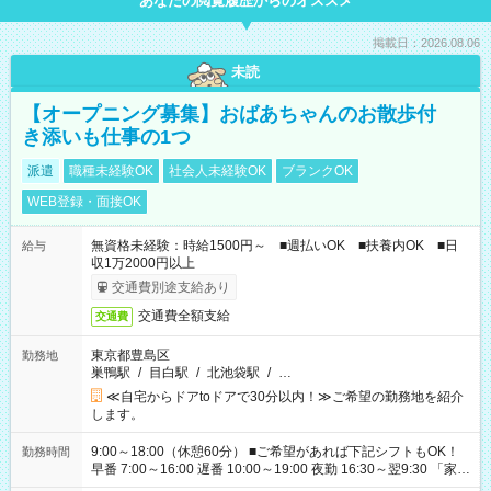
あなたの閲覧履歴からのオススメ
掲載日：2026.08.06
未読
【オープニング募集】おばあちゃんのお散歩付
き添いも仕事の1つ
派遣
職種未経験OK
社会人未経験OK
ブランクOK
WEB登録・面接OK
無資格未経験：時給1500円～ ■週払いOK ■扶養内OK ■日
給与
収1万2000円以上
交通費別途支給あり
交通費全額支給
交通費
東京都豊島区
勤務地
巣鴨駅
/
目白駅
/
北池袋駅
/
…
≪自宅からドアtoドアで30分以内！≫ご希望の勤務地を紹介
します。
9:00～18:00（休憩60分） ■ご希望があれば下記シフトもOK！
勤務時間
早番 7:00～16:00 遅番 10:00～19:00 夜勤 16:30～翌9:30 「家族
と休みを合わせたい」 「余裕を持って夕飯の準備がしたい」