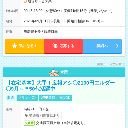
通信サ－ビス業
09:45-18:00（休憩60分）実働7時間15分（残業少なめ！）
勤務時間
2026年09月01日～長期 ※開始日相談OK ※9月～！
期間
履歴書不要
/
服装自由
特徴
気になる！
応募する
詳細へ
掲載日：2026.08.05
未読
【在宅基本】大手！広報アシ〇2100円エルダー
〇9月～＊50代活躍中
派遣
ブランクOK
WEB登録・面接OK
時給2100円＋交
給与
交通費別途支給あり
交通費実費支給（当社規定あり）
交通費