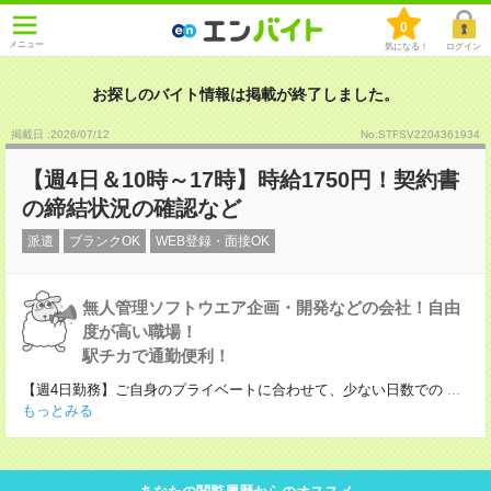
0
メニュー
気になる！
ログイン
お探しのバイト情報は掲載が終了しました。
掲載日 :2026
/
07
/
12
No.STFSV2204361934
【週4日＆10時～17時】時給1750円！契約書
の締結状況の確認など
派遣
ブランクOK
WEB登録・面接OK
無人管理ソフトウエア企画・開発などの会社！自由
度が高い職場！
駅チカで通勤便利！
【週4日勤務】ご自身のプライベートに合わせて、少ない日数での
...
もっとみる