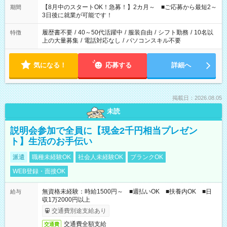
「できれば残業はしたくない」 など、ご希望を教えてください
【8月中のスタートOK！急募！】2カ月～ ■ご応募から最短2～
期間
ね。 ※Wワーク希望の方へ 今ご覧のお仕事で希望する勤務時間
3日後に就業が可能です！
と、もう1つのお仕事の勤務時間。 合計で週40時間を超える場
合は応募できません。
履歴書不要
/
40～50代活躍中
/
服装自由
/
シフト勤務
/
10名以
特徴
上の大量募集
/
電話対応なし
/
パソコンスキル不要
気になる！
応募する
詳細へ
掲載日：2026.08.05
未読
説明会参加で全員に【現金2千円相当プレゼン
ト】生活のお手伝い
派遣
職種未経験OK
社会人未経験OK
ブランクOK
WEB登録・面接OK
無資格未経験：時給1500円～ ■週払いOK ■扶養内OK ■日
給与
収1万2000円以上
交通費別途支給あり
交通費全額支給
交通費