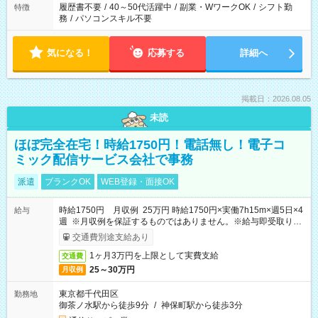
履歴書不要
/
40～50代活躍中
/
副業・WワークOK
/
シフト勤
特徴
務
/
パソコンスキル不要
気になる！
応募する
詳細へ
掲載日：2026.08.05
未読
ほぼ完全在宅！時給1750円！電話無し！電子コ
ミック配信サービス会社で事務
派遣
ブランクOK
WEB登録・面接OK
時給1750円 月収例 25万円 時給1750円×実働7h15m×週5日×4
給与
週 ※月収例を保証するものではありません。※給与即受取りサ
ービス利用可（利用条件有）
交通費別途支給あり
1ヶ月3万円を上限として実費支給
交通費
25～30万円
月収例
東京都千代田区
勤務地
御茶ノ水駅から徒歩9分
/
神保町駅から徒歩3分