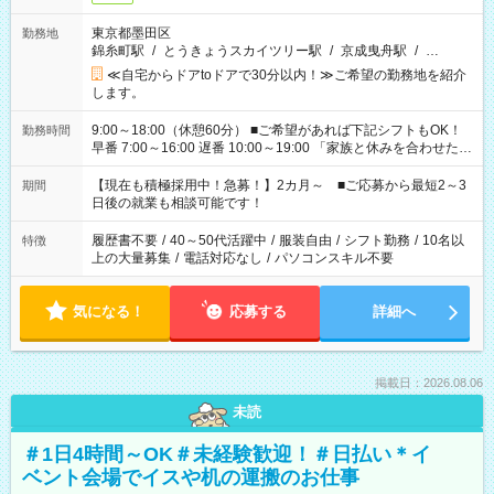
東京都墨田区
勤務地
錦糸町駅
/
とうきょうスカイツリー駅
/
京成曳舟駅
/
…
≪自宅からドアtoドアで30分以内！≫ご希望の勤務地を紹介
します。
9:00～18:00（休憩60分） ■ご希望があれば下記シフトもOK！
勤務時間
早番 7:00～16:00 遅番 10:00～19:00 「家族と休みを合わせた
い」 「余裕を持って夕飯の準備がしたい」 「できれば残業はし
たくない」 など、ご希望を教えてくださいね。 ※Wワーク希望
【現在も積極採用中！急募！】2カ月～ ■ご応募から最短2～3
期間
の方へ 今ご覧のお仕事で希望する勤務時間と、もう1つのお仕事
日後の就業も相談可能です！
の勤務時間。 合計で週40時間を超える場合は応募できません。
履歴書不要
/
40～50代活躍中
/
服装自由
/
シフト勤務
/
10名以
特徴
上の大量募集
/
電話対応なし
/
パソコンスキル不要
気になる！
応募する
詳細へ
掲載日：2026.08.06
未読
＃1日4時間～OK＃未経験歓迎！＃日払い＊イ
ベント会場でイスや机の運搬のお仕事