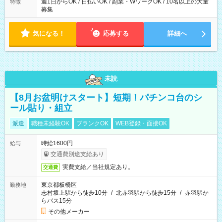
週1日からOK / 日払いOK / 副業・WワークOK / 10名以上の大量
特徴
募集
気になる！
応募する
詳細へ
未読
【8月お盆明けスタート】短期！パチンコ台のシ
ール貼り・組立
派遣
職種未経験OK
ブランクOK
WEB登録・面接OK
時給1600円
給与
交通費別途支給あり
実費支給／当社規定あり。
交通費
東京都板橋区
勤務地
志村坂上駅から徒歩10分
/
北赤羽駅から徒歩15分
/
赤羽駅か
らバス15分
その他メーカー