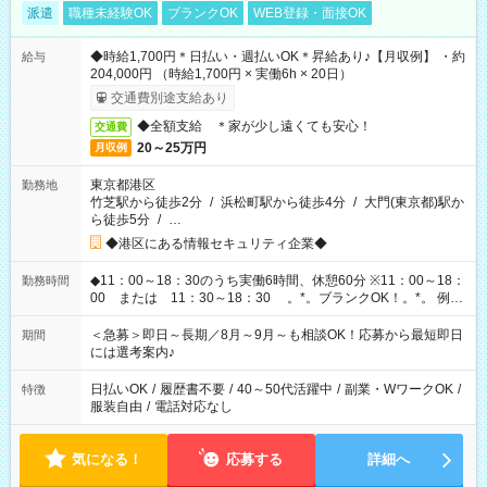
派遣
職種未経験OK
ブランクOK
WEB登録・面接OK
◆時給1,700円＊日払い・週払いOK＊昇給あり♪【月収例】 ・約
給与
204,000円 （時給1,700円 × 実働6h × 20日）
交通費別途支給あり
◆全額支給 ＊家が少し遠くても安心！
交通費
20～25万円
月収例
東京都港区
勤務地
竹芝駅から徒歩2分
/
浜松町駅から徒歩4分
/
大門(東京都)駅か
ら徒歩5分
/
…
◆港区にある情報セキュリティ企業◆
◆11：00～18：30のうち実働6時間、休憩60分 ※11：00～18：
勤務時間
00 または 11：30～18：30 。*。ブランクOK！。*。 例え
ば前職が、 在宅/財団法人/事務/コールセンター/受付/販売/カフェ
スタッフ スイーツ販売/ホテルフロント/化粧品販売/など 様々な
＜急募＞即日～長期／8月～9月～も相談OK！応募から最短即日
期間
業界から入社して活躍されています♪
には選考案内♪
日払いOK
/
履歴書不要
/
40～50代活躍中
/
副業・WワークOK
/
特徴
服装自由
/
電話対応なし
気になる！
応募する
詳細へ