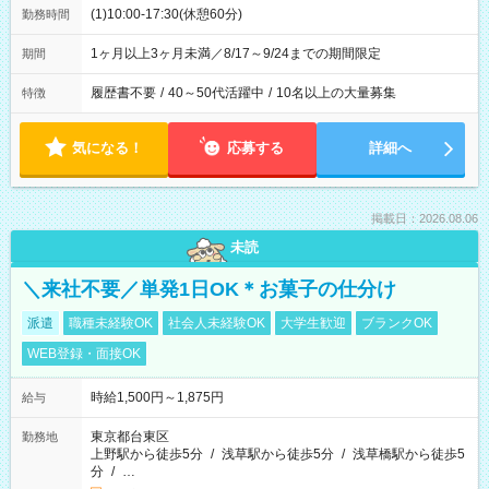
(1)10:00-17:30(休憩60分)
勤務時間
1ヶ月以上3ヶ月未満／8/17～9/24までの期間限定
期間
履歴書不要
/
40～50代活躍中
/
10名以上の大量募集
特徴
気になる！
応募する
詳細へ
掲載日：2026.08.06
未読
＼来社不要／単発1日OK＊お菓子の仕分け
派遣
職種未経験OK
社会人未経験OK
大学生歓迎
ブランクOK
WEB登録・面接OK
時給1,500円～1,875円
給与
東京都台東区
勤務地
上野駅から徒歩5分
/
浅草駅から徒歩5分
/
浅草橋駅から徒歩5
分
/
…