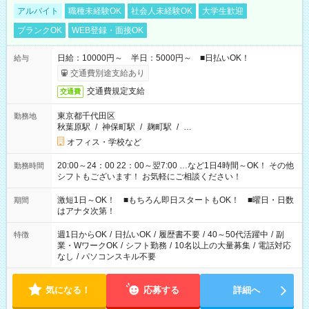
アルバイト
職種未経験OK
社会人未経験OK
大学生歓迎
ブランクOK
WEB登録・面接OK
日給：10000円～ 半日：5000円～ ■日払いOK！
給与
交通費別途支給あり
交通費規定支給
交通費
東京都千代田区
勤務地
秋葉原駅
/
神保町駅
/
麹町駅
/
…
オフィス・学校など
20:00～24：00 22：00～翌7:00 …など1日4時間～OK！ その他
勤務時間
シフトもございます！ お気軽にご相談ください！
激短1日～OK！ ■もちろん即日スタートもOK！ ■曜日・日数
期間
はアナタ次第！
週1日からOK
/
日払いOK
/
履歴書不要
/
40～50代活躍中
/
副
特徴
業・WワークOK
/
シフト勤務
/
10名以上の大量募集
/
電話対応
なし
/
パソコンスキル不要
気になる！
応募する
詳細へ