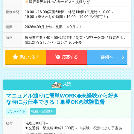
建設業界向けのAIサービスの提供など
10:00～16:00(実働5時間 休憩1時間) ※定時：10:00～
勤務時間
19:00（※終わりの時間：16:00～19:00で相談可！）
2026年09月上旬～長期 ※9月～！
期間
履歴書不要
/
40～50代活躍中
/
副業・WワークOK
/
服装自由
/
特徴
電話対応なし
/
パソコンスキル不要
気になる！
応募する
詳細へ
未読
マニュアル通りに簡単WORK◆未経験から好き
な時にお仕事できる！単発OK◎試験監督
アルバイト
職種未経験OK
時給1,300円～
給与
★交通費一部支給 時給1,300円～ ※試験・役割により手当あり
※勤務回数により昇給あり 【即給（前払い）オプションあ