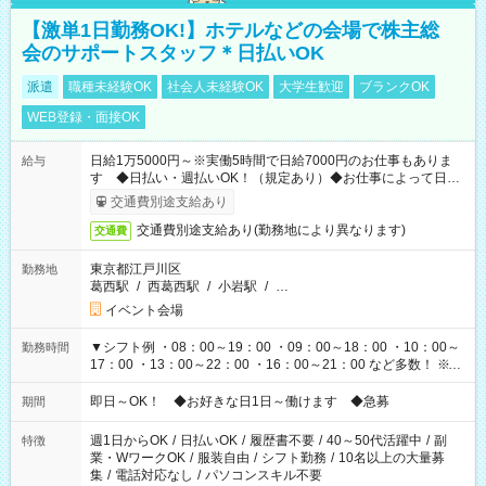
【激単1日勤務OK!】ホテルなどの会場で株主総
会のサポートスタッフ＊日払いOK
派遣
職種未経験OK
社会人未経験OK
大学生歓迎
ブランクOK
WEB登録・面接OK
日給1万5000円～※実働5時間で日給7000円のお仕事もありま
給与
す ◆日払い・週払いOK！（規定あり）◆お仕事によって日給
も異なります
交通費別途支給あり
交通費別途支給あり(勤務地により異なります)
交通費
東京都江戸川区
勤務地
葛西駅
/
西葛西駅
/
小岩駅
/
…
イベント会場
▼シフト例 ・08：00～19：00 ・09：00～18：00 ・10：00～
勤務時間
17：00 ・13：00～22：00 ・16：00～21：00 など多数！ ※お
仕事により勤務時間が異なります
即日～OK！ ◆お好きな日1日～働けます ◆急募
期間
週1日からOK
/
日払いOK
/
履歴書不要
/
40～50代活躍中
/
副
特徴
業・WワークOK
/
服装自由
/
シフト勤務
/
10名以上の大量募
集
/
電話対応なし
/
パソコンスキル不要