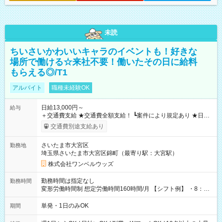
未読
ちいさいかわいいキャラのイベントも！好きな
場所で働ける☆来社不要！働いたその日に給料
もらえる◎/T1
アルバイト
職種未経験OK
日給13,000円～
給与
＋交通費支給 ★交通費全額支給！ ┗案件により規定あり ★日払
いOK！（規定あり） ┗働いたその日に現金GET♪ お仕事後はコ
交通費別途支給あり
ンビニATMから 日払い分を引き落とせます！ 【試用期間】試
用期間なし
さいたま市大宮区
勤務地
埼玉県さいたま市大宮区錦町（最寄り駅：大宮駅）
株式会社ワンベルウッズ
勤務時間は指定なし
勤務時間
変形労働時間制 想定労働時間160時間/月 【シフト例】 ・8：00
～21：00
単発・1日のみOK
期間