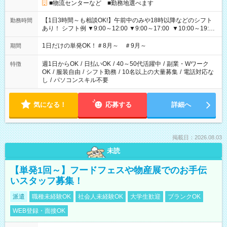
■物流センターなど ■勤務地選べます
【1日3時間～も相談OK!】午前中のみや18時以降などのシフト
勤務時間
あり！ シフト例 ▼9:00～12:00 ▼9:00～17:00 ▼10:00～19:00
▼18:00～21:00
1日だけの単発OK！＃8月～ ＃9月～
期間
週1日からOK
/
日払いOK
/
40～50代活躍中
/
副業・Wワーク
特徴
OK
/
服装自由
/
シフト勤務
/
10名以上の大量募集
/
電話対応な
し
/
パソコンスキル不要
気になる！
応募する
詳細へ
掲載日：2026.08.03
未読
【単発1回～】フードフェスや物産展でのお手伝
いスタッフ募集！
派遣
職種未経験OK
社会人未経験OK
大学生歓迎
ブランクOK
WEB登録・面接OK