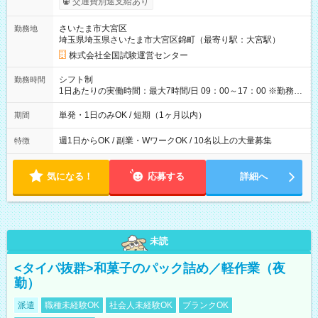
交通費別途支給あり
り！】 希望される場合、勤務から1週間ほどで給与の一部を受け
取れます。 ※手数料418円がかかります。 【過去試験日の収入
さいたま市大宮区
勤務地
例】 ・河合塾模擬試験 8:30～17:30（休憩1時間） 時給1,300円
埼玉県埼玉県さいたま市大宮区錦町（最寄り駅：大宮駅）
×8時間＝日収10,400円＋交通費 ※当日の役割により時給＋100
円の場合あり ・国家試験 7:00～13:30（休憩なし） 時給1,300
株式会社全国試験運営センター
円（役割手当＋100円）×6時間＝日収8,400円＋交通費 【試用期
間】試用期間なし
シフト制
勤務時間
1日あたりの実働時間：最大7時間/日 09：00～17：00 ※勤務時
間は 試験により異なります。
単発・1日のみOK / 短期（1ヶ月以内）
期間
週1日からOK / 副業・WワークOK / 10名以上の大量募集
特徴
気になる！
応募する
詳細へ
未読
<タイパ抜群>和菓子のパック詰め／軽作業（夜
勤）
派遣
職種未経験OK
社会人未経験OK
ブランクOK