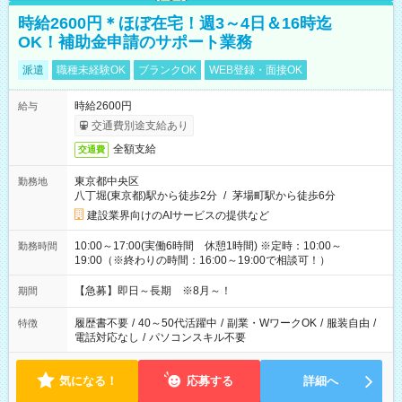
時給2600円＊ほぼ在宅！週3～4日＆16時迄
OK！補助金申請のサポート業務
派遣
職種未経験OK
ブランクOK
WEB登録・面接OK
時給2600円
給与
交通費別途支給あり
全額支給
交通費
東京都中央区
勤務地
八丁堀(東京都)駅から徒歩2分
/
茅場町駅から徒歩6分
建設業界向けのAIサービスの提供など
10:00～17:00(実働6時間 休憩1時間) ※定時：10:00～
勤務時間
19:00（※終わりの時間：16:00～19:00で相談可！）
【急募】即日～長期 ※8月～！
期間
履歴書不要
/
40～50代活躍中
/
副業・WワークOK
/
服装自由
/
特徴
電話対応なし
/
パソコンスキル不要
気になる！
応募する
詳細へ