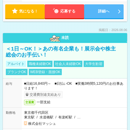
気になる！
応募する
詳細へ
掲載日：2026.08.06
未読
＜1日～OK！＞あの有名企業も！展示会や株主
総会のお手伝い！
アルバイト
職種未経験OK
社会人未経験OK
大学生歓迎
ブランクOK
WEB登録・面接OK
■日給16,840円～ ■日払いOK ■実働3時間5,120円のお仕事あ
給与
ります！
交通費別途支給あり
一部支給
交通費
東京都千代田区
勤務地
東京駅
/
水道橋駅
/
有楽町駅
/
…
株式会社マッシュ