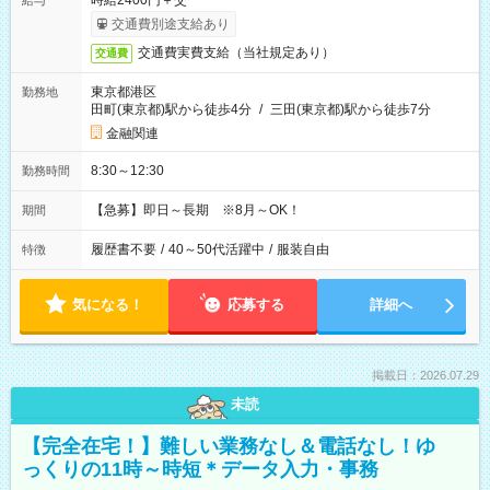
時給2400円＋交
給与
交通費別途支給あり
交通費実費支給（当社規定あり）
交通費
東京都港区
勤務地
田町(東京都)駅から徒歩4分
/
三田(東京都)駅から徒歩7分
金融関連
8:30～12:30
勤務時間
【急募】即日～長期 ※8月～OK！
期間
履歴書不要
/
40～50代活躍中
/
服装自由
特徴
気になる！
応募する
詳細へ
掲載日：2026.07.29
未読
【完全在宅！】難しい業務なし＆電話なし！ゆ
っくりの11時～時短＊データ入力・事務