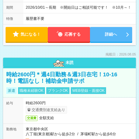
2026/10/01～長期 ※開始日はご相談可能です！ ※10月～！
期間
履歴書不要
特徴
気になる！
応募する
詳細へ
掲載日：2026.08.05
未読
時給2600円＊週4日勤務＆週3日在宅！10-16
時！電話なし！補助金申請サポ
派遣
職種未経験OK
ブランクOK
WEB登録・面接OK
時給2600円
給与
交通費別途支給あり
全額支給
交通費
東京都中央区
勤務地
八丁堀(東京都)駅から徒歩2分
/
茅場町駅から徒歩6分