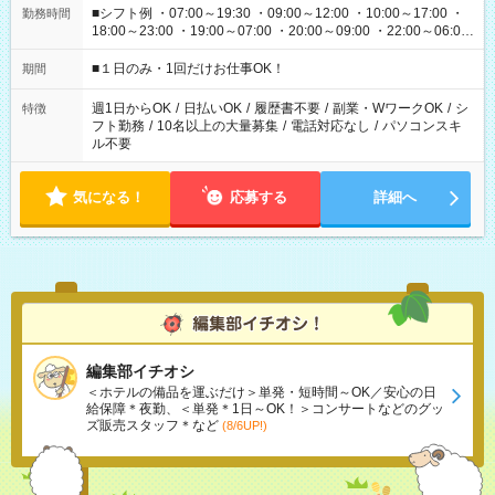
■シフト例 ・07:00～19:30 ・09:00～12:00 ・10:00～17:00 ・
勤務時間
18:00～23:00 ・19:00～07:00 ・20:00～09:00 ・22:00～06:00
etc ★最短で3時間で5,120円のお仕事から 15時間で2万円近く稼
げるお仕事も！ ご希望のお時間に合わせてご紹介！ ※シフトは
■１日のみ・1回だけお仕事OK！
期間
現場によって異なります。 ※勿論、休憩時間はあるのでご安心
ください！
週1日からOK
/
日払いOK
/
履歴書不要
/
副業・WワークOK
/
シ
特徴
フト勤務
/
10名以上の大量募集
/
電話対応なし
/
パソコンスキ
ル不要
気になる！
応募する
詳細へ
編集部イチオシ
＜ホテルの備品を運ぶだけ＞単発・短時間～OK／安心の日
給保障＊夜勤、＜単発＊1日～OK！＞コンサートなどのグッ
ズ販売スタッフ＊など
(8/6UP!)