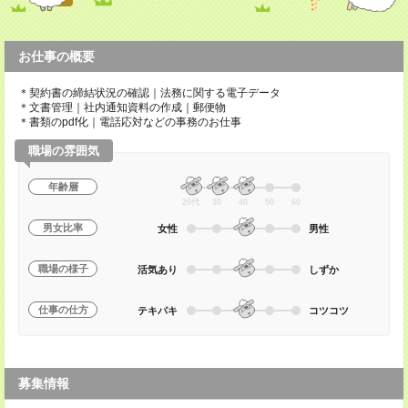
お仕事の概要
＊契約書の締結状況の確認｜法務に関する電子データ
＊文書管理｜社内通知資料の作成｜郵便物
＊書類のpdf化｜電話応対などの事務のお仕事
職場の雰囲気
年齢層
20代
30
40
50
60
男女比率
女性
男性
職場の様子
活気あり
しずか
仕事の仕方
テキパキ
コツコツ
募集情報