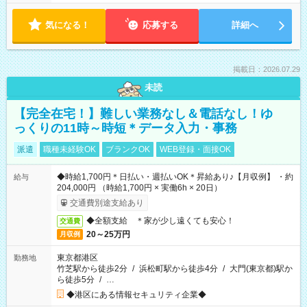
気になる！
応募する
詳細へ
掲載日：2026.07.29
未読
【完全在宅！】難しい業務なし＆電話なし！ゆ
っくりの11時～時短＊データ入力・事務
派遣
職種未経験OK
ブランクOK
WEB登録・面接OK
◆時給1,700円＊日払い・週払いOK＊昇給あり♪【月収例】 ・約
給与
204,000円 （時給1,700円 × 実働6h × 20日）
交通費別途支給あり
◆全額支給 ＊家が少し遠くても安心！
交通費
20～25万円
月収例
東京都港区
勤務地
竹芝駅から徒歩2分
/
浜松町駅から徒歩4分
/
大門(東京都)駅か
ら徒歩5分
/
…
◆港区にある情報セキュリティ企業◆