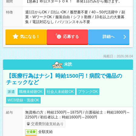
【急募】即日スタートＯＫ！ 単発1日のみから働けます。
期間
週1日からOK
/
日払いOK
/
履歴書不要
/
40～50代活躍中
/
副
特徴
業・WワークOK
/
服装自由
/
シフト勤務
/
10名以上の大量募
集
/
電話対応なし
/
パソコンスキル不要
気になる！
応募する
詳細へ
掲載日：2026.08.04
未読
【医療行為はナシ】時給1500円！病院で備品の
チェックなど
派遣
職種未経験OK
社会人未経験OK
ブランクOK
WEB登録・面接OK
無資格の方：時給1500円～1875円 / 介護福祉士：時給1800円～
給与
2250円 / 初任者以上：時給1600円～2000円
交通費別途支給あり
全額支給
交通費