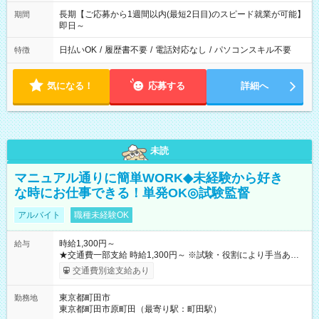
長期【ご応募から1週間以内(最短2日目)のスピード就業が可能】
期間
即日～
日払いOK
/
履歴書不要
/
電話対応なし
/
パソコンスキル不要
特徴
気になる！
応募する
詳細へ
未読
マニュアル通りに簡単WORK◆未経験から好き
な時にお仕事できる！単発OK◎試験監督
アルバイト
職種未経験OK
時給1,300円～
給与
★交通費一部支給 時給1,300円～ ※試験・役割により手当あり
※勤務回数により昇給あり 【即給（前払い）オプションあ
交通費別途支給あり
り！】 希望される場合、勤務から1週間ほどで給与の一部を受け
取れます。 ※手数料418円がかかります。 【過去試験日の収入
東京都町田市
勤務地
例】 ・河合塾模擬試験 8:30～17:30（休憩1時間） 時給1,300円
東京都町田市原町田（最寄り駅：町田駅）
×8時間＝日収10,400円＋交通費 ※当日の役割により時給＋100