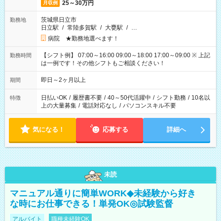
25～30万円
月収例
茨城県日立市
勤務地
日立駅
/
常陸多賀駅
/
大甕駅
/
…
病院 ★勤務地選べます！
【シフト例】 07:00～16:00 09:00～18:00 17:00～09:00 ※ 上記
勤務時間
は一例です！その他シフトもご相談ください！
即日～2ヶ月以上
期間
日払いOK
/
履歴書不要
/
40～50代活躍中
/
シフト勤務
/
10名以
特徴
上の大量募集
/
電話対応なし
/
パソコンスキル不要
気になる！
応募する
詳細へ
未読
マニュアル通りに簡単WORK◆未経験から好き
な時にお仕事できる！単発OK◎試験監督
アルバイト
職種未経験OK