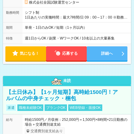
円の場合あり ・国家試験 7:00～13:30（休憩なし） 時給1,300
株式会社全国試験運営センター
円（役割手当＋100円）×6時間＝日収8,400円＋交通費 【試用期
間】試用期間なし
シフト制
勤務時間
1日あたりの実働時間：最大7時間/日 09：00～17：00 ※勤務時
間は 試験により異なります。
単発・1日のみOK / 短期（1ヶ月以内）
期間
週1日からOK / 副業・WワークOK / 10名以上の大量募集
特徴
気になる！
応募する
詳細へ
未読
【土日休み】【1ヶ月短期】高時給1500円！ア
ルバムの中身チェック・梱包
派遣
職種未経験OK
ブランクOK
WEB登録・面接OK
時給1500円／月収例：252,000円＝1,500円×8時間×21日勤務の
給与
場合＋交通費別途支給
交通費別途支給あり