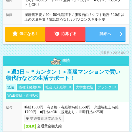
【8月中のスタートOK！急募！】2カ月～ ■8月～、9月スター
期間
ね。 ※Wワーク希望の方へ 今ご覧のお仕事で希望する勤務時間
トもOK！
と、もう1つのお仕事の勤務時間。 合計で週40時間を超える場
合は応募できません。
履歴書不要
/
40～50代活躍中
/
服装自由
/
シフト勤務
/
10名以
特徴
上の大量募集
/
電話対応なし
/
パソコンスキル不要
気になる！
応募する
詳細へ
掲載日：2026.08.07
未読
＜週3日～＊カンタン！＞高級マンションで買い
物代行などの生活サポート！
派遣
職種未経験OK
社会人未経験OK
大学生歓迎
ブランクOK
WEB登録・面接OK
時給1500円 有資格・有経験時給1650円 介護福祉士時給
給与
1700円 ■日払いOK（規定あり）※即日払い不可
交通費別途支給あり
交通費全額支給
交通費