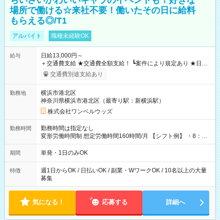
ちいさいかわいいキャラのイベントも！好きな
場所で働ける☆来社不要！働いたその日に給料
もらえる◎/T1
アルバイト
職種未経験OK
日給13,000円～
給与
＋交通費支給 ★交通費全額支給！ ┗案件により規定あり ★日払
いOK！（規定あり） ┗働いたその日に現金GET♪ お仕事後はコ
交通費別途支給あり
ンビニATMから 日払い分を引き落とせます！ 【試用期間】試
用期間なし
横浜市港北区
勤務地
神奈川県横浜市港北区（最寄り駅：新横浜駅）
株式会社ワンベルウッズ
勤務時間は指定なし
勤務時間
変形労働時間制 想定労働時間160時間/月 【シフト例】 ・8：00
～21：00
単発・1日のみOK
期間
週1日からOK / 日払いOK / 副業・WワークOK / 10名以上の大量
特徴
募集
気になる！
応募する
詳細へ