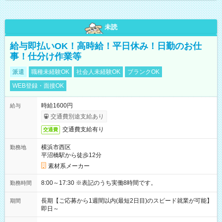
未読
給与即払いOK！高時給！平日休み！日勤のお仕
事！仕分け作業等
派遣
職種未経験OK
社会人未経験OK
ブランクOK
WEB登録・面接OK
時給1600円
給与
交通費別途支給あり
交通費支給有り
交通費
横浜市西区
勤務地
平沼橋駅から徒歩12分
素材系メーカー
8:00～17:30 ※表記のうち実働8時間です。
勤務時間
長期【ご応募から1週間以内(最短2日目)のスピード就業が可能】
期間
即日～