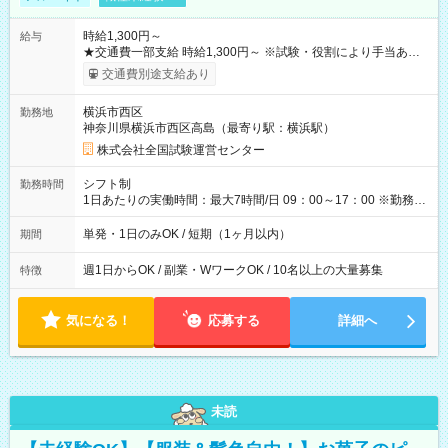
時給1,300円～
給与
★交通費一部支給 時給1,300円～ ※試験・役割により手当あり
※勤務回数により昇給あり 【即給（前払い）オプションあ
交通費別途支給あり
り！】 希望される場合、勤務から1週間ほどで給与の一部を受け
取れます。 ※手数料418円がかかります。 【過去試験日の収入
横浜市西区
勤務地
例】 ・河合塾模擬試験 8:30～17:30（休憩1時間） 時給1,300円
神奈川県横浜市西区高島（最寄り駅：横浜駅）
×8時間＝日収10,400円＋交通費 ※当日の役割により時給＋100
円の場合あり ・国家試験 7:00～13:30（休憩なし） 時給1,300
株式会社全国試験運営センター
円（役割手当＋100円）×6時間＝日収8,400円＋交通費 【試用期
間】試用期間なし
シフト制
勤務時間
1日あたりの実働時間：最大7時間/日 09：00～17：00 ※勤務時
間は 試験により異なります。
単発・1日のみOK / 短期（1ヶ月以内）
期間
週1日からOK / 副業・WワークOK / 10名以上の大量募集
特徴
気になる！
応募する
詳細へ
未読