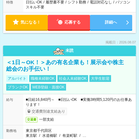
日払いOK
/
履歴書不要
/
シフト勤務
/
電話対応なし
/
パソコン
特徴
スキル不要
気になる！
応募する
詳細へ
掲載日：2026.08.07
未読
＜1日～OK！＞あの有名企業も！展示会や株主
総会のお手伝い！
アルバイト
職種未経験OK
社会人未経験OK
大学生歓迎
ブランクOK
WEB登録・面接OK
■日給16,840円～ ■日払いOK ■実働3時間5,120円のお仕事あ
給与
ります！
交通費別途支給あり
一部支給
交通費
東京都千代田区
勤務地
東京駅
/
水道橋駅
/
有楽町駅
/
…