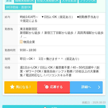
派遣
職種未経験OK
社会人未経験OK
大学生歓迎
ブランクOK
WEB登録・面接OK
時給1414円～ ▼日払いOK（規定あり） ■初勤務手当あり
給与
※規定による
東京都新宿区
勤務地
新宿駅から徒歩
/
新宿三丁目駅から徒歩
/
高田馬場駅から徒歩
/
…
物流企業
9:00～18:00
勤務時間
即日～OK！ 1日～働けます＾＾（規定あり）
期間
週1日からOK
/
日払いOK
/
履歴書不要
/
40～50代活躍中
/
副
特徴
業・WワークOK
/
服装自由
/
シフト勤務
/
10名以上の大量募
集
/
電話対応なし
/
パソコンスキル不要
気になる！
応募する
詳細へ
掲載日：2026.08.03