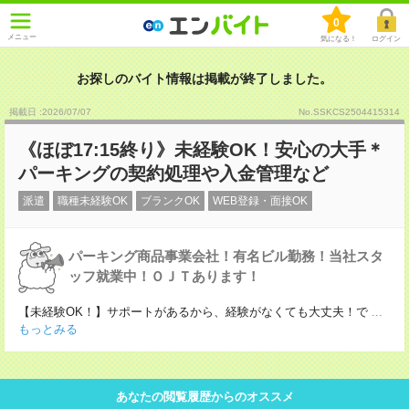
0
メニュー
気になる！
ログイン
お探しのバイト情報は掲載が終了しました。
掲載日 :2026
/
07
/
07
No.SSKCS2504415314
《ほぼ17:15終り》未経験OK！安心の大手＊
パーキングの契約処理や入金管理など
派遣
職種未経験OK
ブランクOK
WEB登録・面接OK
パーキング商品事業会社！有名ビル勤務！当社スタ
ッフ就業中！ＯＪＴあります！
【未経験OK！】サポートがあるから、経験がなくても大丈夫！で
...
もっとみる
あなたの閲覧履歴からのオススメ