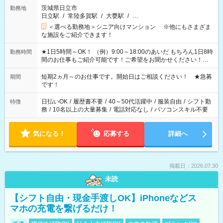
茨城県日立市
勤務地
日立駅
/
常陸多賀駅
/
大甕駅
/
…
＜選べる勤務地＞シニア向けマンション ※他にもさまざま
な施設をご紹介できます！
★1日5時間～OK！ （例）9:00～18:00のあいだ もちろん1日8時
勤務時間
間のお仕事もご紹介可能です！ご希望をお聞かせください！★
家庭の都合でお休みが必要な場合も遠慮なくご相談ください。
※週最低15時間以上の勤務が必要です
短期2ヵ月～のお仕事です。開始日はご相談ください！ ★急募
期間
です！
日払いOK
/
履歴書不要
/
40～50代活躍中
/
服装自由
/
シフト勤
特徴
務
/
10名以上の大量募集
/
電話対応なし
/
パソコンスキル不要
気になる！
応募する
詳細へ
掲載日：2026.07.30
未読
【シフト自由・現金手渡しOK】iPhoneなどス
マホの充電を繋げるだけ！