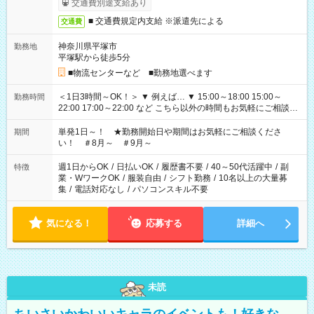
交通費別途支給あり
■ 交通費規定内支給 ※派遣先による
交通費
神奈川県平塚市
勤務地
平塚駅から徒歩5分
■物流センターなど ■勤務地選べます
＜1日3時間～OK！＞ ▼ 例えば… ▼ 15:00～18:00 15:00～
勤務時間
22:00 17:00～22:00 など こちら以外の時間もお気軽にご相談く
ださい！
単発1日～！ ★勤務開始日や期間はお気軽にご相談くださ
期間
い！ ＃8月～ ＃9月～
週1日からOK
/
日払いOK
/
履歴書不要
/
40～50代活躍中
/
副
特徴
業・WワークOK
/
服装自由
/
シフト勤務
/
10名以上の大量募
集
/
電話対応なし
/
パソコンスキル不要
気になる！
応募する
詳細へ
未読