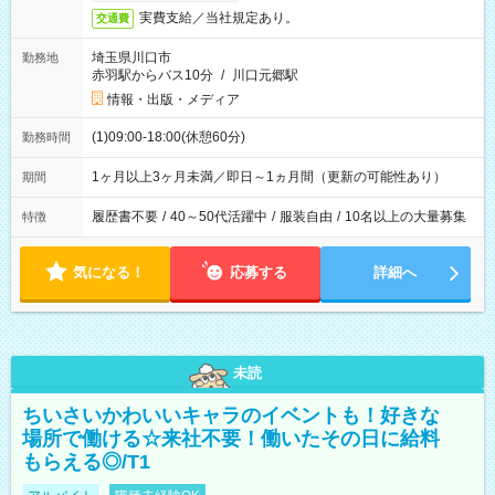
実費支給／当社規定あり。
交通費
埼玉県川口市
勤務地
赤羽駅からバス10分
/
川口元郷駅
情報・出版・メディア
(1)09:00-18:00(休憩60分)
勤務時間
1ヶ月以上3ヶ月未満／即日～1ヵ月間（更新の可能性あり）
期間
履歴書不要
/
40～50代活躍中
/
服装自由
/
10名以上の大量募集
特徴
気になる！
応募する
詳細へ
未読
ちいさいかわいいキャラのイベントも！好きな
場所で働ける☆来社不要！働いたその日に給料
もらえる◎/T1