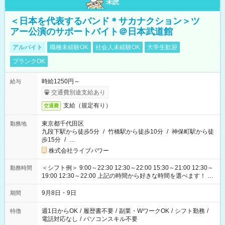
未読
＜日本を代表するバンド＊サカナクション＞ツ
アー公演のサポートバイト＠日本武道館
アルバイト
職種未経験OK
社会人未経験OK
大学生歓迎
ブランクOK
時給1250円～
給与
交通費別途支給あり
支給（規定有り）
交通費
東京都千代田区
勤務地
九段下駅から徒歩5分
/
竹橋駅から徒歩10分
/
神保町駅から徒
歩15分
/
…
株式会社ライブパワー
＜シフト例＞ 9:00～22:30 12:30～22:00 15:30～21:00 12:30～
勤務時間
19:00 12:30～22:00 上記の時間から好きな時間を選べます！ ※
時間は変更となる可能性があります
9月8日・9日
期間
週1日からOK
/
履歴書不要
/
副業・WワークOK
/
シフト勤務
/
特徴
電話対応なし
/
パソコンスキル不要