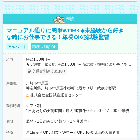
未読
マニュアル通りに簡単WORK◆未経験から好き
な時にお仕事できる！単発OK◎試験監督
アルバイト
職種未経験OK
時給1,300円～
給与
★交通費一部支給 時給1,300円～ ※試験・役割により手当あり
※勤務回数により昇給あり 【即給（前払い）オプションあ
交通費別途支給あり
り！】 希望される場合、勤務から1週間ほどで給与の一部を受け
取れます。 ※手数料418円がかかります。 【過去試験日の収入
川崎市中原区
勤務地
例】 ・河合塾模擬試験 8:30～17:30（休憩1時間） 時給1,300円
神奈川県川崎市中原区小杉町（最寄り駅：武蔵小杉駅）
×8時間＝日収10,400円＋交通費 ※当日の役割により時給＋100
円の場合あり ・国家試験 7:00～13:30（休憩なし） 時給1,300
株式会社全国試験運営センター
円（役割手当＋100円）×6時間＝日収8,400円＋交通費 【試用期
間】試用期間なし
シフト制
勤務時間
1日あたりの実働時間：最大7時間/日 09：00～17：00 ※勤務時
間は 試験により異なります。
単発・1日のみOK / 短期（1ヶ月以内）
期間
週1日からOK / 副業・WワークOK / 10名以上の大量募集
特徴