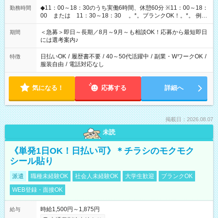
◆11：00～18：30のうち実働6時間、休憩60分 ※11：00～18：
勤務時間
00 または 11：30～18：30 。*。ブランクOK！。*。 例え
ば前職が、 在宅/財団法人/事務/コールセンター/受付/販売/カフェ
スタッフ スイーツ販売/ホテルフロント/化粧品販売/など 様々な
＜急募＞即日～長期／8月～9月～も相談OK！応募から最短即日
期間
業界から入社して活躍されています♪
には選考案内♪
日払いOK
/
履歴書不要
/
40～50代活躍中
/
副業・WワークOK
/
特徴
服装自由
/
電話対応なし
気になる！
応募する
詳細へ
掲載日：2026.08.07
未読
《単発1日OK！日払い可》＊チラシのモクモク
シール貼り
派遣
職種未経験OK
社会人未経験OK
大学生歓迎
ブランクOK
WEB登録・面接OK
時給1,500円～1,875円
給与