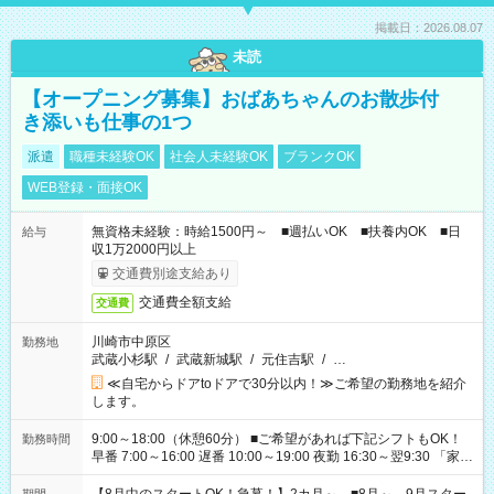
掲載日：2026.08.07
未読
【オープニング募集】おばあちゃんのお散歩付
き添いも仕事の1つ
派遣
職種未経験OK
社会人未経験OK
ブランクOK
WEB登録・面接OK
無資格未経験：時給1500円～ ■週払いOK ■扶養内OK ■日
給与
収1万2000円以上
交通費別途支給あり
交通費全額支給
交通費
川崎市中原区
勤務地
武蔵小杉駅
/
武蔵新城駅
/
元住吉駅
/
…
≪自宅からドアtoドアで30分以内！≫ご希望の勤務地を紹介
します。
9:00～18:00（休憩60分） ■ご希望があれば下記シフトもOK！
勤務時間
早番 7:00～16:00 遅番 10:00～19:00 夜勤 16:30～翌9:30 「家族
と休みを合わせたい」 「余裕を持って夕飯の準備がしたい」
「できれば残業はしたくない」 など、ご希望を教えてください