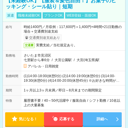
【未経験OK】【服装＆髪色自由！】お菓子のピ
ッキング・シール貼り｜短期
派遣
職種未経験OK
ブランクOK
WEB登録・面接OK
時給1400円／月収例：117,600円＝1,400円×4時間×21日勤務の
給与
場合＋交通費別途支給
交通費別途支給あり
実費支給／当社規定あり。
交通費
さいたま市見沼区
勤務地
七里駅から車6分
/
大宮公園駅
/
大宮(埼玉県)駅
アパレル・日用雑貨
(1)14:00-18:00(休憩0分) (2)14:00-19:00(休憩0分) (3)14:00-
勤務時間
19:30(休憩0分) (4)14:00-20:00(休憩45分) ※お好きな時間が選べ
ます
1ヶ月以上3ヶ月未満／即日～8月末までの期間限定
期間
履歴書不要
/
40～50代活躍中
/
服装自由
/
シフト勤務
/
10名以
特徴
上の大量募集
気になる！
応募する
詳細へ