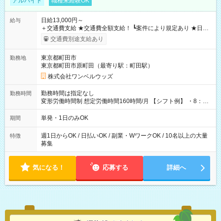
アルバイト
職種未経験OK
日給13,000円～
給与
＋交通費支給 ★交通費全額支給！ ┗案件により規定あり ★日払
いOK！（規定あり） ┗働いたその日に現金GET♪ お仕事後はコ
交通費別途支給あり
ンビニATMから 日払い分を引き落とせます！ 【試用期間】試
用期間なし
東京都町田市
勤務地
東京都町田市原町田（最寄り駅：町田駅）
株式会社ワンベルウッズ
勤務時間は指定なし
勤務時間
変形労働時間制 想定労働時間160時間/月 【シフト例】 ・8：00
～21：00
単発・1日のみOK
期間
週1日からOK / 日払いOK / 副業・WワークOK / 10名以上の大量
特徴
募集
気になる！
応募する
詳細へ