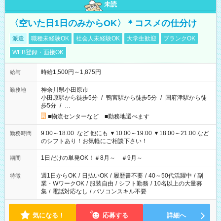
未読
〈空いた日1日のみからOK〉＊コスメの仕分け
派遣
職種未経験OK
社会人未経験OK
大学生歓迎
ブランクOK
WEB登録・面接OK
時給1,500円～1,875円
給与
神奈川県小田原市
勤務地
小田原駅から徒歩5分
/
鴨宮駅から徒歩5分
/
国府津駅から徒
歩5分
/
…
■物流センターなど ■勤務地選べます
9:00～18:00 など 他にも ▼10:00～19:00 ▼18:00～21:00 など
勤務時間
のシフトあり！お気軽にご相談下さい！
1日だけの単発OK！＃8月～ ＃9月～
期間
週1日からOK
/
日払いOK
/
履歴書不要
/
40～50代活躍中
/
副
特徴
業・WワークOK
/
服装自由
/
シフト勤務
/
10名以上の大量募
集
/
電話対応なし
/
パソコンスキル不要
気になる！
応募する
詳細へ