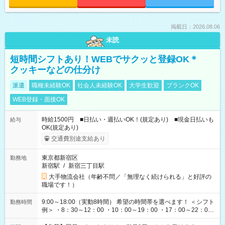
掲載日：2026.08.06
未読
短時間シフトあり！WEBでサクッと登録OK＊
クッキーなどの仕分け
派遣
職種未経験OK
社会人未経験OK
大学生歓迎
ブランクOK
WEB登録・面接OK
時給1500円 ■日払い・週払いOK！(規定あり) ■現金日払いも
給与
OK(規定あり)
交通費別途支給あり
東京都新宿区
勤務地
新宿駅
/
新宿三丁目駅
大手物流会社（年齢不問／「無理なく続けられる」と好評の
職場です！）
9:00～18:00（実動8時間） 希望の時間帯を選べます！ ＜シフト
勤務時間
例＞ ・8：30～12：00 ・10：00～19：00 ・17：00～22：00
・13：00～22：00 ・22：00～翌6：00 など