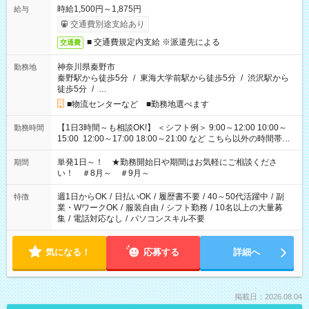
時給1,500円～1,875円
給与
交通費別途支給あり
■ 交通費規定内支給 ※派遣先による
交通費
神奈川県秦野市
勤務地
秦野駅から徒歩5分
/
東海大学前駅から徒歩5分
/
渋沢駅から
徒歩5分
/
…
■物流センターなど ■勤務地選べます
【1日3時間～も相談OK!】 ＜シフト例＞ 9:00～12:00 10:00～
勤務時間
15:00 12:00～17:00 18:00～21:00 など こちら以外の時間帯も
お気軽にご相談ください！
単発1日～！ ★勤務開始日や期間はお気軽にご相談くださ
期間
い！ ＃8月～ ＃9月～
週1日からOK
/
日払いOK
/
履歴書不要
/
40～50代活躍中
/
副
特徴
業・WワークOK
/
服装自由
/
シフト勤務
/
10名以上の大量募
集
/
電話対応なし
/
パソコンスキル不要
気になる！
応募する
詳細へ
掲載日：2026.08.04