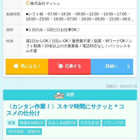
株式会社マッシュ
■シフト例 ・07:00～19:30 ・09:00～12:00 ・10:00～17:00 ・
勤務時間
18:00～23:00 ・19:00～07:00 ・20:00～09:00 ・22:00～06:00
etc ★最短で3時間で5,120円のお仕事から 15時間で2万円近く稼
げるお仕事も！ ご希望のお時間に合わせてご紹介！ ※シフトは
■１日のみ・1回だけお仕事OK！
期間
現場によって異なります。 ※勿論、休憩時間はあるのでご安心
ください！
週1日からOK
/
日払いOK
/
履歴書不要
/
副業・WワークOK
/
シ
特徴
フト勤務
/
10名以上の大量募集
/
電話対応なし
/
パソコンスキ
ル不要
気になる！
応募する
詳細へ
掲載日：2026.07.19
未読
〈カンタン作業！〉スキマ時間にサクッと＊コ
スメの仕分け
派遣
職種未経験OK
社会人未経験OK
大学生歓迎
ブランクOK
WEB登録・面接OK