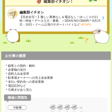
編集部イチオシ
【完全在宅！】難しい業務なし＆電話なし！ゆっくりの11
時～時短＊データ入力・事務、＜SEKAI NO OWARI＊8月15
日・16日＞ドーム公演のサポートバイトなど
(8/7UP!)
お仕事の概要
＊顧客との契約・解約
＊必要物の送付
＊賃料入出金管理
＊駐車場オーナーへの売上送金業務
＊未払い契約先への督促業務
＊電話応対など
＊引継ぎがあり安心
職場の雰囲気
年齢層
20代
30
40
50
60