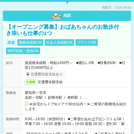
掲載日：2026.08.04
未読
【オープニング募集】おばあちゃんのお散歩付
き添いも仕事の1つ
派遣
職種未経験OK
社会人未経験OK
ブランクOK
WEB登録・面接OK
無資格未経験：時給1450円～ ■週払いOK ■扶養内OK ■日
給与
収1万1600円以上
交通費別途支給あり
交通費全額支給
交通費
愛知県一宮市
勤務地
名鉄一宮駅
/
妙興寺駅
/
奥町駅
/
…
≪自宅からドアtoドアで30分以内！≫ご希望の勤務地を紹介
します。
9:00～18:00（休憩60分） ■ご希望があれば下記シフトもOK！
勤務時間
早番 7:00～16:00 遅番 10:00～19:00 夜勤 16:30～翌9:30 「家族
と休みを合わせたい」 「余裕を持って夕飯の準備がしたい」
「できれば残業はしたくない」 など、ご希望を教えてください