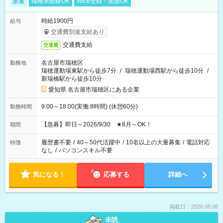
派遣
職種未経験OK
WEB登録・面接OK
時給1900円
給与
交通費別途支給あり
交通費支給
交通費
名古屋市瑞穂区
勤務地
瑞穂運動場東駅から徒歩7分
/
瑞穂運動場西駅から徒歩10分
/
新瑞橋駅から徒歩10分
愛知県 名古屋市瑞穂区にある企業
9:00～18:00(実働:8時間) (休憩60分)
勤務時間
【急募】即日～2026/9/30 ★8月～OK！
期間
履歴書不要
/
40～50代活躍中
/
10名以上の大量募集
/
電話対応
特徴
なし
/
パソコンスキル不要
気になる！
応募する
詳細へ
掲載日：2026.08.06
未読