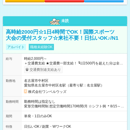
未読
高時給2000円☆1日4時間でOK！国際スポーツ
大会の受付スタッフ☆来社不要！日払いOK♪/N1
アルバイト
職種未経験OK
時給2,000円～
給与
＋交通費支給 ★交通費一部支給！ ┗1日500円を超えた分は全額
支給！ ※往復500円以内の方は自己負担となります ★日払い
交通費別途支給あり
OK！（規定あり） ┗働いたその日に現金GET♪ お仕事後はコン
ビニATMから 日払い分を引き落とせます！ 【試用期間】試用
名古屋市中村区
勤務地
期間なし
愛知県名古屋市中村区名駅（最寄り駅：名古屋駅）
株式会社ワンベルウッズ
勤務時間は指定なし
勤務時間
変形労働時間制 想定労働時間170時間/月 ☆シフト例 ＊8/15～
10/26 全日共通 08：00～12：00 17：00～21：00 ＊8/31
～9/19のみ下記シフトもあります！ 12：00～16：00 ＊9/6～
単発・1日のみOK
期間
10/6、10/11～26のみ下記シフトもあります！ 07：00～11：
00
日払いOK / 副業・WワークOK
特徴