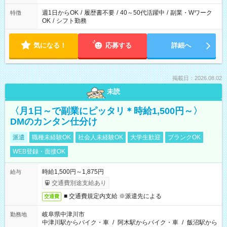
週1日からOK
/
履歴書不要
/
40～50代活躍中
/
副業・Wワーク
特徴
OK
/
シフト勤務
気になる！
応募する
詳細へ
掲載日：2026.08.02
未読
〈月1日～で副業にピッタリ＊時給1,500円～〉
DMのカンタン仕分け
派遣
職種未経験OK
社会人未経験OK
大学生歓迎
ブランクOK
WEB登録・面接OK
時給1,500円～1,875円
給与
交通費別途支給あり
■ 交通費規定内支給 ※派遣先による
交通費
岐阜県中津川市
勤務地
中津川駅からバイク・車
/
阿木駅からバイク・車
/
飯沼駅から