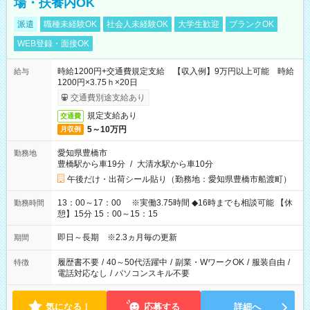
場・扶養内OK
派遣
職種未経験OK
社会人未経験OK
大学生歓迎
ブランクOK
WEB登録・面接OK
時給1200円+交通費規定支給 【収入例】9万円以上可能 時給
給与
1200円×3.75ｈ×20日
交通費別途支給あり
規定支給あり
交通費
5～10万円
月収例
愛知県豊橋市
勤務地
豊橋駅から車19分
/
大清水駅から車10分
午後だけ・出荷シール貼り（勤務地：愛知県豊橋市船渡町）
13：00～17：00 ※実働3.75時間 ◆16時までも相談可能 【休
勤務時間
憩】15分 15：00～15：15
即日～長期 ※2.3ヵ月毎の更新
期間
履歴書不要
/
40～50代活躍中
/
副業・WワークOK
/
服装自由
/
特徴
電話対応なし
/
パソコンスキル不要
気になる！
応募する
詳細へ