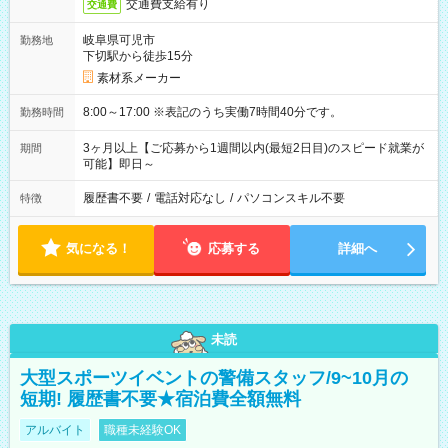
交通費支給有り
交通費
岐阜県可児市
勤務地
下切駅から徒歩15分
素材系メーカー
8:00～17:00 ※表記のうち実働7時間40分です。
勤務時間
3ヶ月以上【ご応募から1週間以内(最短2日目)のスピード就業が
期間
可能】即日～
履歴書不要
/
電話対応なし
/
パソコンスキル不要
特徴
気になる！
応募する
詳細へ
未読
大型スポーツイベントの警備スタッフ/9~10月の
短期! 履歴書不要★宿泊費全額無料
アルバイト
職種未経験OK