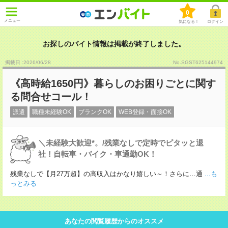
0
メニュー
気になる！
ログイン
お探しのバイト情報は掲載が終了しました。
掲載日 :2026
/
06
/
28
No.SGST625144974
《高時給1650円》暮らしのお困りごとに関す
る問合せコール！
派遣
職種未経験OK
ブランクOK
WEB登録・面接OK
＼未経験大歓迎*。/残業なしで定時でピタッと退
社！自転車・バイク・車通勤OK！
残業なしで【月27万超】の高収入はかなり嬉しい～！さらに…通
...も
っとみる
あなたの閲覧履歴からのオススメ