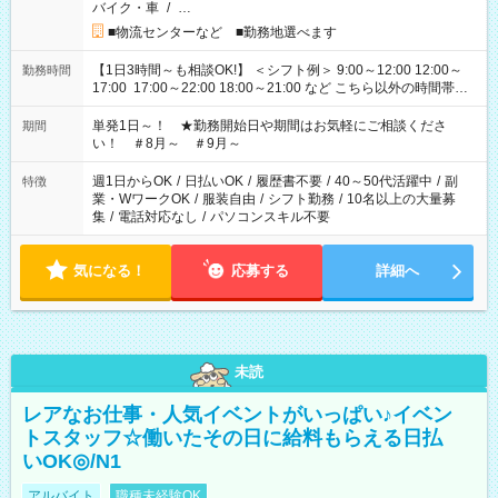
バイク・車
/
…
■物流センターなど ■勤務地選べます
【1日3時間～も相談OK!】 ＜シフト例＞ 9:00～12:00 12:00～
勤務時間
17:00 17:00～22:00 18:00～21:00 など こちら以外の時間帯も
お気軽にご相談ください！
単発1日～！ ★勤務開始日や期間はお気軽にご相談くださ
期間
い！ ＃8月～ ＃9月～
週1日からOK
/
日払いOK
/
履歴書不要
/
40～50代活躍中
/
副
特徴
業・WワークOK
/
服装自由
/
シフト勤務
/
10名以上の大量募
集
/
電話対応なし
/
パソコンスキル不要
気になる！
応募する
詳細へ
未読
レアなお仕事・人気イベントがいっぱい♪イベン
トスタッフ☆働いたその日に給料もらえる日払
いOK◎/N1
アルバイト
職種未経験OK