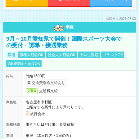
掲載日：2026.07.03
未読
9月～10月愛知県で開催！国際スポーツ大会で
の受付・誘導・接遇業務
派遣
職種未経験OK
社会人未経験OK
大学生歓迎
ブランクOK
WEB登録・面接OK
時給1500円
給与
交通費別途支給あり
交通費支給
交通費
名古屋市中村区
勤務地
ご紹介する案件により異なります。
旅行会社
働きたい日だけ働ける登録制！
勤務時間
単発（10日以内・1日のみ）
期間