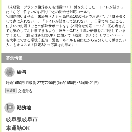
《未経験・ブランク復帰さんも活躍中！》 鍵を失くした！トイレが詰まっ
た！など、住まいのお困りごとの問合せ対応コール*。
＼職歴問いません！未経験さんも≪高時給1650円≫でお迎え*。/「鍵を失く
して家に入れない…」「トイレが詰まって流れない…」日常で急に起こる、
住まいのお困りごとの解決サポートをする*問合せ対応コール*！初心者さん
でも安心してお仕事できるよう、座学～OJTと手厚い研修をご用意していま
す！また、《固定休み相談OK》に加えて《残業一切ナシ》とプライベート
も大事にできる環境〇服装・髪色・ネイルも自由だから自分らしく働きたい
人にもオススメ！限定3名⇒応募はお早めに！
募集情報
給与
時給1650円 月収例:27万7200円(時給1650円×8時間×21日)
交通費込
交通費
勤務地
岐阜県岐阜市
車通勤OK