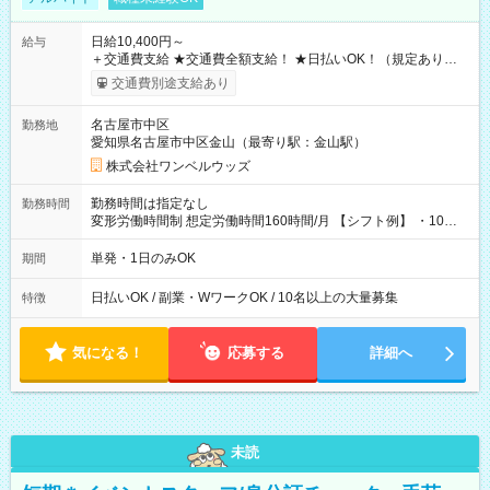
日給10,400円～
給与
＋交通費支給 ★交通費全額支給！ ★日払いOK！（規定あり） ┗
働いたその日に現金GET♪ お仕事後はコンビニATMから 日払
交通費別途支給あり
い分を引き落とせます！ 【試用期間】試用期間なし
名古屋市中区
勤務地
愛知県名古屋市中区金山（最寄り駅：金山駅）
株式会社ワンベルウッズ
勤務時間は指定なし
勤務時間
変形労働時間制 想定労働時間160時間/月 【シフト例】 ・10：
00～20：00
単発・1日のみOK
期間
日払いOK / 副業・WワークOK / 10名以上の大量募集
特徴
気になる！
応募する
詳細へ
未読