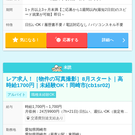
1ヶ月以上3ヶ月未満【ご応募から1週間以内(最短2日目)のスピ
期間
ード就業が可能】即日～
日払いOK
/
履歴書不要
/
電話対応なし
/
パソコンスキル不要
特徴
気になる！
応募する
詳細へ
未読
レア求人！［物件の写真撮影］8月スタート｜高
時給1700円｜未経験OK！岡崎市(cb1sr02)
アルバイト
職種未経験OK
時給1,700円～1,700円
給与
月収例：24万9900円（7h×21日) 日払い、週払いOK（規定有
り） 【試用期間】試用期間なし
交通費別途支給あり
愛知県岡崎市
勤務地
愛知県岡崎市（最寄り駅：東岡崎）