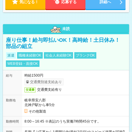
気になる！
応募する
詳細へ
未読
座り仕事！給与即払いOK！高時給！土日休み！
部品の組立
派遣
職種未経験OK
社会人未経験OK
ブランクOK
WEB登録・面接OK
時給1500円
給与
交通費別途支給あり
交通費支給有り
交通費
岐阜県安八郡
勤務地
北神戸駅から車5分
その他製造
8:00～16:45 ※表記のうち実働7時間45分です。
勤務時間