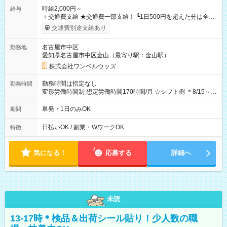
時給2,000円～
給与
＋交通費支給 ★交通費一部支給！ ┗1日500円を超えた分は全額
支給！ ※往復500円以内の方は自己負担となります ★日払い
交通費別途支給あり
OK！（規定あり） ┗働いたその日に現金GET♪ お仕事後はコン
ビニATMから 日払い分を引き落とせます！ 【試用期間】試用
名古屋市中区
勤務地
期間なし
愛知県名古屋市中区金山（最寄り駅：金山駅）
株式会社ワンベルウッズ
勤務時間は指定なし
勤務時間
変形労働時間制 想定労働時間170時間/月 ☆シフト例 ＊8/15～
10/26 全日共通 08：00～12：00 17：00～21：00 ＊8/31
～9/19のみ下記シフトもあります！ 12：00～16：00 ＊9/6～
単発・1日のみOK
期間
10/6、10/11～26のみ下記シフトもあります！ 07：00～11：
00
日払いOK / 副業・WワークOK
特徴
気になる！
応募する
詳細へ
未読
13-17時＊検品＆出荷シール貼り！少人数の職