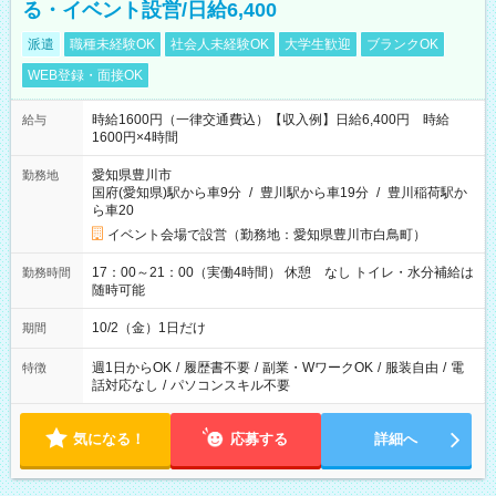
る・イベント設営/日給6,400
派遣
職種未経験OK
社会人未経験OK
大学生歓迎
ブランクOK
WEB登録・面接OK
時給1600円（一律交通費込）【収入例】日給6,400円 時給
給与
1600円×4時間
愛知県豊川市
勤務地
国府(愛知県)駅から車9分
/
豊川駅から車19分
/
豊川稲荷駅か
ら車20
イベント会場で設営（勤務地：愛知県豊川市白鳥町）
17：00～21：00（実働4時間） 休憩 なし トイレ・水分補給は
勤務時間
随時可能
10/2（金）1日だけ
期間
週1日からOK
/
履歴書不要
/
副業・WワークOK
/
服装自由
/
電
特徴
話対応なし
/
パソコンスキル不要
気になる！
応募する
詳細へ