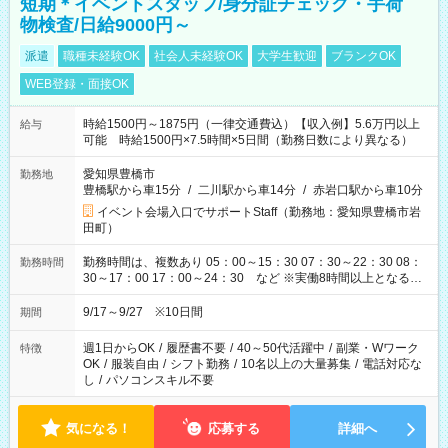
短期＊イベントスタッフ/身分証チェック・手荷
物検査/日給9000円～
派遣
職種未経験OK
社会人未経験OK
大学生歓迎
ブランクOK
WEB登録・面接OK
時給1500円～1875円（一律交通費込）【収入例】5.6万円以上
給与
可能 時給1500円×7.5時間×5日間（勤務日数により異なる）
愛知県豊橋市
勤務地
豊橋駅から車15分
/
二川駅から車14分
/
赤岩口駅から車10分
イベント会場入口でサポートStaff（勤務地：愛知県豊橋市岩
田町）
勤務時間は、複数あり 05：00～15：30 07：30～22：30 08：
勤務時間
30～17：00 17：00～24：30 など ※実働8時間以上となる勤
務もあります。 【休憩】60分+他休憩あり 交替で取得します。
安全面に配慮しこまめな休憩があります。
9/17～9/27 ※10日間
期間
週1日からOK
/
履歴書不要
/
40～50代活躍中
/
副業・Wワーク
特徴
OK
/
服装自由
/
シフト勤務
/
10名以上の大量募集
/
電話対応な
し
/
パソコンスキル不要
気になる！
応募する
詳細へ