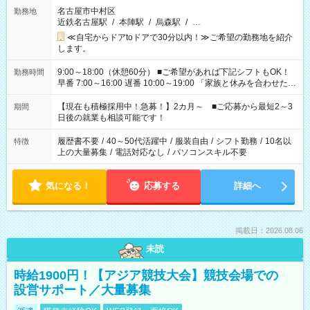
名古屋市中村区
勤務地
近鉄名古屋駅
/
本陣駅
/
烏森駅
/
…
≪自宅からドアtoドアで30分以内！≫ご希望の勤務地を紹介
します。
9:00～18:00（休憩60分） ■ご希望があれば下記シフトもOK！
勤務時間
早番 7:00～16:00 遅番 10:00～19:00 「家族と休みを合わせた
い」 「余裕を持って夕飯の準備がしたい」 「できれば残業はし
たくない」 など、ご希望を教えてくださいね。 ※Wワーク希望
【現在も積極採用中！急募！】2カ月～ ■ご応募から最短2～3
期間
の方へ 今ご覧のお仕事で希望する勤務時間と、もう1つのお仕事
日後の就業も相談可能です！
の勤務時間。 合計で週40時間を超える場合は応募できません。
履歴書不要
/
40～50代活躍中
/
服装自由
/
シフト勤務
/
10名以
特徴
上の大量募集
/
電話対応なし
/
パソコンスキル不要
気になる！
応募する
詳細へ
掲載日：2026.08.06
未読
時給1900円！【アジア競技大会】競技会場での
設営サポート／大量募集