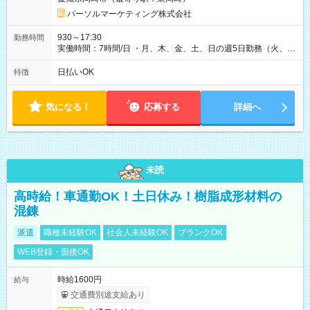
パーソルマーケティング株式会社
930～17:30
勤務時間
実働時間：7時間/日 ・月、木、金、土、日の週5日勤務（火、水
は固定休です／夏季、年末年始等、長期休暇有り！） ・ワンシ
フト！ 残業ほぼナシ（0～5h/月）
日払いOK
特徴
気になる！
応募する
詳細へ
未読
高時給！車通勤OK！土日休み！樹脂成形材料の
混錬
派遣
職種未経験OK
社会人未経験OK
ブランクOK
WEB登録・面接OK
時給1600円
給与
交通費別途支給あり