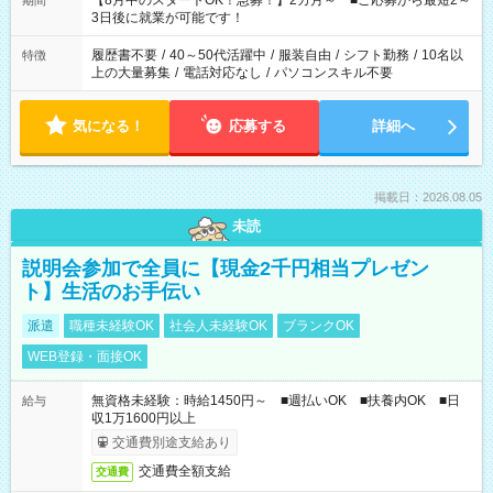
【8月中のスタートOK！急募！】2カ月～ ■ご応募から最短2～
期間
ね。 ※Wワーク希望の方へ 今ご覧のお仕事で希望する勤務時間
3日後に就業が可能です！
と、もう1つのお仕事の勤務時間。 合計で週40時間を超える場
合は応募できません。
履歴書不要
/
40～50代活躍中
/
服装自由
/
シフト勤務
/
10名以
特徴
上の大量募集
/
電話対応なし
/
パソコンスキル不要
気になる！
応募する
詳細へ
掲載日：2026.08.05
未読
説明会参加で全員に【現金2千円相当プレゼン
ト】生活のお手伝い
派遣
職種未経験OK
社会人未経験OK
ブランクOK
WEB登録・面接OK
無資格未経験：時給1450円～ ■週払いOK ■扶養内OK ■日
給与
収1万1600円以上
交通費別途支給あり
交通費全額支給
交通費