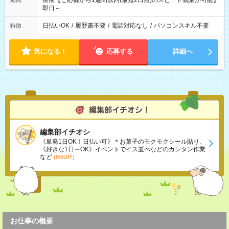
長期【ご応募から1週間以内(最短2日目)のスピード就業が可能】
期間
即日～
日払いOK
/
履歴書不要
/
電話対応なし
/
パソコンスキル不要
特徴
気になる！
応募する
詳細へ
編集部イチオシ
《単発1日OK！日払い可》＊お菓子のモクモクシール貼り、
《好きな1日～OK》イベントでイス並べなどのカンタン作業
など
(8/6UP!)
お仕事の概要