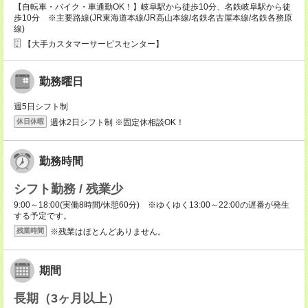
【自転車・バイク・車通勤OK！】岐阜駅から徒歩10分、名鉄岐阜駅から徒
歩10分 ※主要路線(JR東海道本線/JR高山本線/名鉄名古屋本線/名鉄各務原
線)
【大手カスタマーサービスセンター】
勤務曜日
週5日シフト制
週休2日シフト制 ※固定休相談OK！
休日休暇
勤務時間
シフト勤務 / 残業少
9:00～18:00(実働8時間/休憩60分) ※ゆくゆく13:00～22:00の遅番が発生
する予定です。
※残業はほとんどありません。
残業時間
期間
長期（3ヶ月以上）