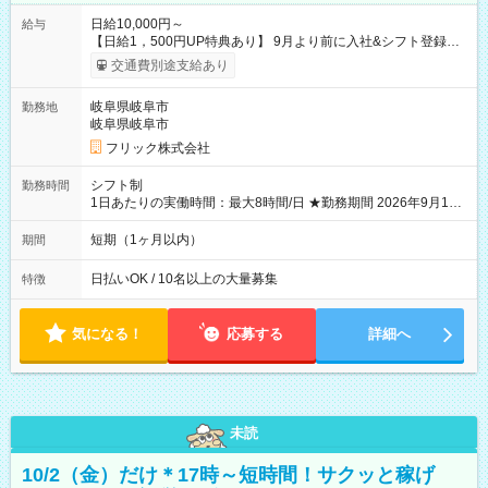
日給10,000円～
給与
【日給1，500円UP特典あり】 9月より前に入社&シフト登録す
ると 期間中(9/16~10/23) の日給がUP! 日給1万1500円でしっか
交通費別途支給あり
り稼げます♪ 【試用期間】試用期間なし
岐阜県岐阜市
勤務地
岐阜県岐阜市
フリック株式会社
シフト制
勤務時間
1日あたりの実働時間：最大8時間/日 ★勤務期間 2026年9月16
日~2026年10月23日 短期勤務OK! 期間中フル勤務できる方優遇
※週3~5日勤務(勤務日数応相談) ※期間前から勤務スタートも可
短期（1ヶ月以内）
期間
能です! ★勤務時間 8:00~17:00(休憩1時間) ※現場により変動あ
り ※夜勤シフトあり
日払いOK / 10名以上の大量募集
特徴
気になる！
応募する
詳細へ
未読
10/2（金）だけ＊17時～短時間！サクッと稼げ