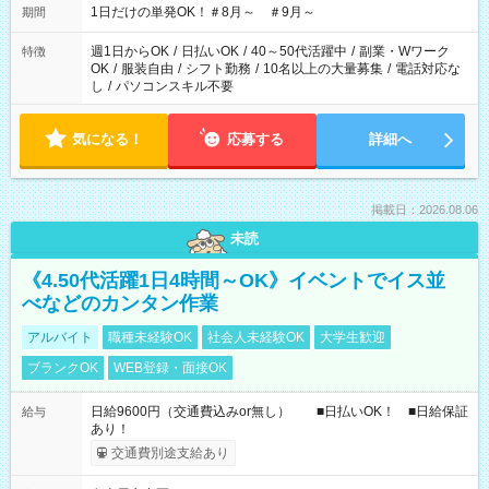
1日だけの単発OK！＃8月～ ＃9月～
期間
週1日からOK
/
日払いOK
/
40～50代活躍中
/
副業・Wワーク
特徴
OK
/
服装自由
/
シフト勤務
/
10名以上の大量募集
/
電話対応な
し
/
パソコンスキル不要
気になる！
応募する
詳細へ
掲載日：2026.08.06
未読
《4.50代活躍1日4時間～OK》イベントでイス並
べなどのカンタン作業
アルバイト
職種未経験OK
社会人未経験OK
大学生歓迎
ブランクOK
WEB登録・面接OK
日給9600円（交通費込みor無し） ■日払いOK！ ■日給保証
給与
あり！
交通費別途支給あり