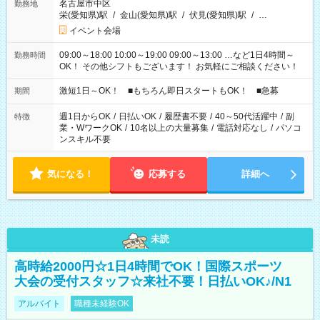
名古屋市中区
勤務地
栄(愛知県)駅
/
金山(愛知県)駅
/
伏見(愛知県)駅
/
…
イベント会場
09:00～18:00 10:00～19:00 09:00～13:00 …など1日4時間～
勤務時間
OK！ その他シフトもございます！ お気軽にご相談ください！
激短1日～OK！ ■もちろん即日スタートもOK！ ■急募
期間
週1日からOK
/
日払いOK
/
履歴書不要
/
40～50代活躍中
/
副
特徴
業・WワークOK
/
10名以上の大量募集
/
電話対応なし
/
パソコ
ンスキル不要
気になる！
応募する
詳細へ
未読
高時給2000円☆1日4時間でOK！国際スポーツ
大会の受付スタッフ☆来社不要！日払いOK♪/N1
アルバイト
職種未経験OK