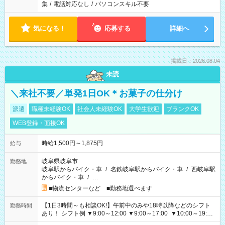
集
/
電話対応なし
/
パソコンスキル不要
気になる！
応募する
詳細へ
掲載日：2026.08.04
未読
＼来社不要／単発1日OK＊お菓子の仕分け
派遣
職種未経験OK
社会人未経験OK
大学生歓迎
ブランクOK
WEB登録・面接OK
時給1,500円～1,875円
給与
岐阜県岐阜市
勤務地
岐阜駅からバイク・車
/
名鉄岐阜駅からバイク・車
/
西岐阜駅
からバイク・車
/
…
■物流センターなど ■勤務地選べます
【1日3時間～も相談OK!】午前中のみや18時以降などのシフト
勤務時間
あり！ シフト例 ▼9:00～12:00 ▼9:00～17:00 ▼10:00～19:00
▼18:00～21:00