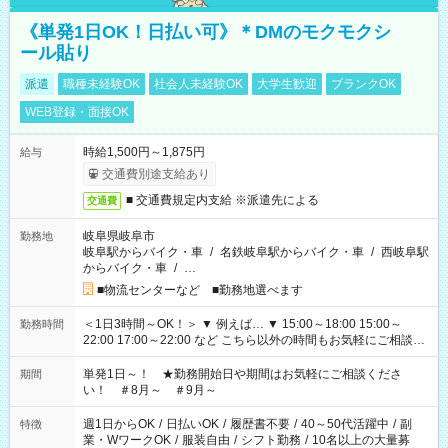
《単発1日OK！日払い可》＊DMのモクモクシ
ール貼り
派遣
職種未経験OK
社会人未経験OK
大学生歓迎
ブランクOK
WEB登録・面接OK
時給1,500円～1,875円
給与
交通費別途支給あり
■ 交通費規定内支給 ※派遣先による
交通費
岐阜県岐阜市
勤務地
岐阜駅からバイク・車
/
名鉄岐阜駅からバイク・車
/
西岐阜駅
からバイク・車
/
…
■物流センターなど ■勤務地選べます
＜1日3時間～OK！＞ ▼ 例えば… ▼ 15:00～18:00 15:00～
勤務時間
22:00 17:00～22:00 など こちら以外の時間もお気軽にご相談く
ださい！
単発1日～！ ★勤務開始日や期間はお気軽にご相談くださ
期間
い！ ＃8月～ ＃9月～
週1日からOK
/
日払いOK
/
履歴書不要
/
40～50代活躍中
/
副
特徴
業・WワークOK
/
服装自由
/
シフト勤務
/
10名以上の大量募