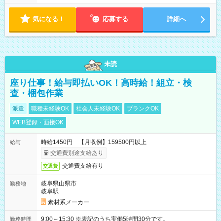
気になる！
応募する
詳細へ
未読
座り仕事！給与即払いOK！高時給！組立・検
査・梱包作業
派遣
職種未経験OK
社会人未経験OK
ブランクOK
WEB登録・面接OK
時給1450円 【月収例】159500円以上
給与
交通費別途支給あり
交通費支給有り
交通費
岐阜県山県市
勤務地
岐阜駅
素材系メーカー
9:00～15:30 ※表記のうち実働5時間30分です。
勤務時間