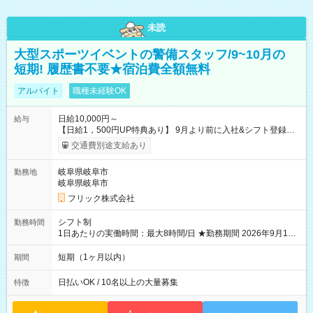
未読
大型スポーツイベントの警備スタッフ/9~10月の
短期! 履歴書不要★宿泊費全額無料
アルバイト
職種未経験OK
日給10,000円～
給与
【日給1，500円UP特典あり】 9月より前に入社&シフト登録す
ると 期間中(9/16~10/23) の日給がUP! 日給1万1500円でしっか
交通費別途支給あり
り稼げます♪ 【試用期間】試用期間なし
岐阜県岐阜市
勤務地
岐阜県岐阜市
フリック株式会社
シフト制
勤務時間
1日あたりの実働時間：最大8時間/日 ★勤務期間 2026年9月16
日~2026年10月23日 短期勤務OK! 期間中フル勤務できる方優遇
※週3~5日勤務(勤務日数応相談) ※期間前から勤務スタートも可
短期（1ヶ月以内）
期間
能です! ★勤務時間 8:00~17:00(休憩1時間) ※現場により変動あ
り ※夜勤シフトあり
日払いOK / 10名以上の大量募集
特徴