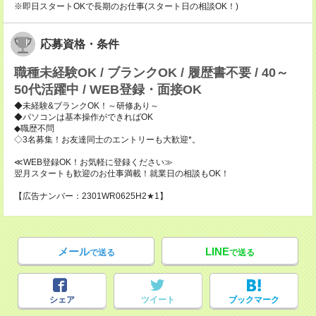
※即日スタートOKで長期のお仕事(スタート日の相談OK！)
応募資格・条件
職種未経験OK / ブランクOK / 履歴書不要 / 40～
50代活躍中 / WEB登録・面接OK
◆未経験&ブランクOK！～研修あり～
◆パソコンは基本操作ができればOK
◆職歴不問
◇3名募集！お友達同士のエントリーも大歓迎*。
≪WEB登録OK！お気軽に登録ください≫
翌月スタートも歓迎のお仕事満載！就業日の相談もOK！
【広告ナンバー：2301WR0625H2★1】
メール
LINE
で送る
で送る
シェア
ツイート
ブックマーク