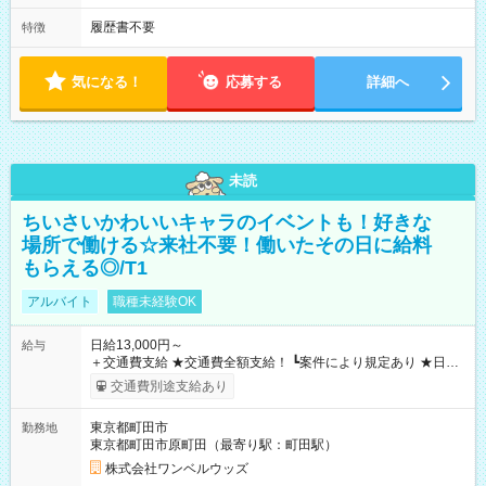
履歴書不要
特徴
気になる！
応募する
詳細へ
未読
ちいさいかわいいキャラのイベントも！好きな
場所で働ける☆来社不要！働いたその日に給料
もらえる◎/T1
アルバイト
職種未経験OK
日給13,000円～
給与
＋交通費支給 ★交通費全額支給！ ┗案件により規定あり ★日払
いOK！（規定あり） ┗働いたその日に現金GET♪ お仕事後はコ
交通費別途支給あり
ンビニATMから 日払い分を引き落とせます！ 【試用期間】試
用期間なし
東京都町田市
勤務地
東京都町田市原町田（最寄り駅：町田駅）
株式会社ワンベルウッズ