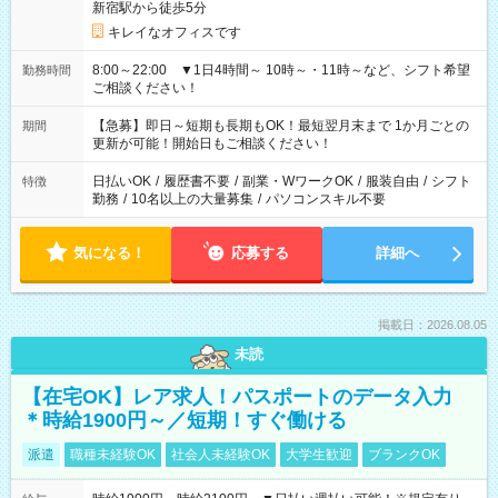
新宿駅から徒歩5分
キレイなオフィスです
8:00～22:00 ▼1日4時間～ 10時～・11時～など、シフト希望
勤務時間
ご相談ください！
【急募】即日～短期も長期もOK！最短翌月末まで 1か月ごとの
期間
更新が可能！開始日もご相談ください！
日払いOK
/
履歴書不要
/
副業・WワークOK
/
服装自由
/
シフト
特徴
勤務
/
10名以上の大量募集
/
パソコンスキル不要
気になる！
応募する
詳細へ
掲載日：2026.08.05
未読
【在宅OK】レア求人！パスポートのデータ入力
＊時給1900円～／短期！すぐ働ける
派遣
職種未経験OK
社会人未経験OK
大学生歓迎
ブランクOK