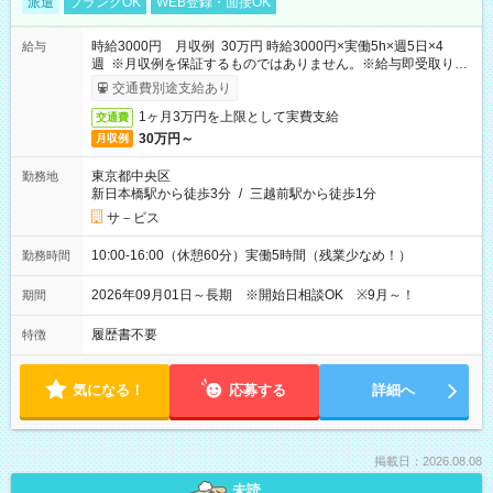
派遣
ブランクOK
WEB登録・面接OK
時給3000円 月収例 30万円 時給3000円×実働5h×週5日×4
給与
週 ※月収例を保証するものではありません。※給与即受取りサ
ービス利用可（利用条件有）
交通費別途支給あり
1ヶ月3万円を上限として実費支給
交通費
30万円～
月収例
東京都中央区
勤務地
新日本橋駅から徒歩3分
/
三越前駅から徒歩1分
サ－ビス
10:00-16:00（休憩60分）実働5時間（残業少なめ！）
勤務時間
2026年09月01日～長期 ※開始日相談OK ※9月～！
期間
履歴書不要
特徴
気になる！
応募する
詳細へ
掲載日：2026.08.08
未読