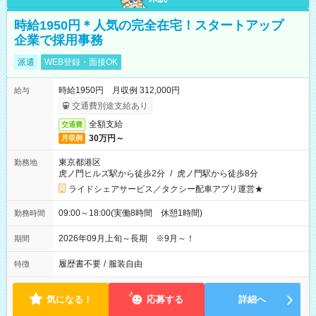
時給1950円＊人気の完全在宅！スタートアップ
企業で採用事務
派遣
WEB登録・面接OK
時給1950円 月収例 312,000円
給与
交通費別途支給あり
全額支給
交通費
30万円～
月収例
東京都港区
勤務地
虎ノ門ヒルズ駅から徒歩2分
/
虎ノ門駅から徒歩8分
ライドシェアサービス／タクシー配車アプリ運営★
09:00～18:00(実働8時間 休憩1時間)
勤務時間
2026年09月上旬～長期 ※9月～！
期間
履歴書不要
/
服装自由
特徴
気になる！
応募する
詳細へ