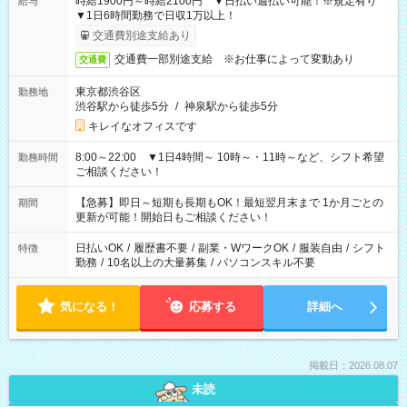
時給1900円～時給2100円 ▼日払い週払い可能！※規定有り
給与
▼1日6時間勤務で日収1万以上！
交通費別途支給あり
交通費一部別途支給 ※お仕事によって変動あり
交通費
東京都渋谷区
勤務地
渋谷駅から徒歩5分
/
神泉駅から徒歩5分
キレイなオフィスです
8:00～22:00 ▼1日4時間～ 10時～・11時～など、シフト希望
勤務時間
ご相談ください！
【急募】即日～短期も長期もOK！最短翌月末まで 1か月ごとの
期間
更新が可能！開始日もご相談ください！
日払いOK
/
履歴書不要
/
副業・WワークOK
/
服装自由
/
シフト
特徴
勤務
/
10名以上の大量募集
/
パソコンスキル不要
気になる！
応募する
詳細へ
掲載日：2026.08.07
未読