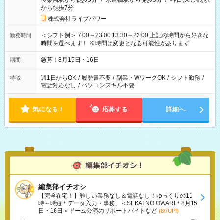
後楽園駅から徒歩5分
/
水道橋駅から徒歩5分
/
春日(東京都)駅
から徒歩7分
株式会社ライブパワー
＜シフト例＞ 7:00～23:00 13:30～22:00 上記の時間から好きな
勤務時間
時間を選べます！ ※時間は変更となる可能性があります
急募！8月15日・16日
期間
週1日からOK
/
履歴書不要
/
副業・WワークOK
/
シフト勤務
/
特徴
電話対応なし
/
パソコンスキル不要
気になる！
応募する
詳細へ
編集部イチオシ
【完全在宅！】難しい業務なし＆電話なし！ゆっくりの11
時～時短＊データ入力・事務、＜SEKAI NO OWARI＊8月15
日・16日＞ドーム公演のサポートバイトなど
(8/7UP!)