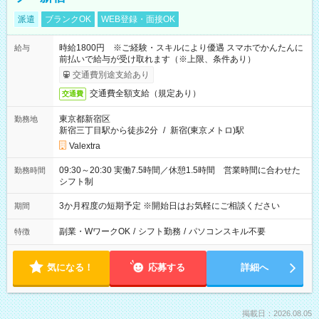
派遣
ブランクOK
WEB登録・面接OK
時給1800円 ※ご経験・スキルにより優遇 スマホでかんたんに
給与
前払いで給与が受け取れます（※上限、条件あり）
交通費別途支給あり
交通費全額支給（規定あり）
交通費
東京都新宿区
勤務地
新宿三丁目駅から徒歩2分
/
新宿(東京メトロ)駅
Valextra
09:30～20:30 実働7.5時間／休憩1.5時間 営業時間に合わせた
勤務時間
シフト制
3か月程度の短期予定 ※開始日はお気軽にご相談ください
期間
副業・WワークOK
/
シフト勤務
/
パソコンスキル不要
特徴
気になる！
応募する
詳細へ
掲載日：2026.08.05