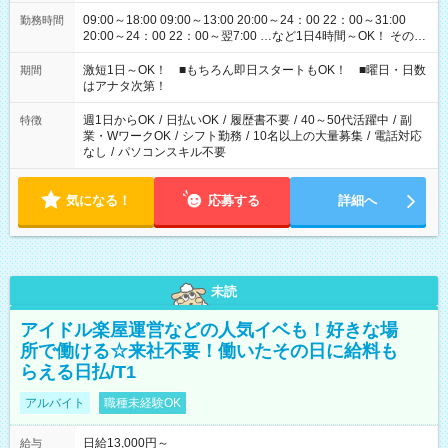
09:00～18:00 09:00～13:00 20:00～24：00 22：00～31:00
勤務時間
20:00～24：00 22：00～翌7:00 …など1日4時間～OK！ その他
シフトもございます！ お気軽にご相談ください！
激短1日～OK！ ■もちろん即日スタートもOK！ ■曜日・日数
期間
はアナタ次第！
週1日からOK
/
日払いOK
/
履歴書不要
/
40～50代活躍中
/
副
特徴
業・WワークOK
/
シフト勤務
/
10名以上の大量募集
/
電話対応
なし
/
パソコンスキル不要
気になる！
応募する
詳細へ
未読
アイドル楽屋運営などの人気イベも！好きな場
所で働ける☆来社不要！働いたその日に給料も
らえる日払/T1
アルバイト
職種未経験OK
日給13,000円～
給与