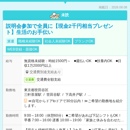
掲載日：2026.08.08
未読
説明会参加で全員に【現金2千円相当プレゼン
ト】生活のお手伝い
派遣
職種未経験OK
社会人未経験OK
ブランクOK
WEB登録・面接OK
無資格未経験：時給1500円～ ■週払いOK ■扶養内OK ■日
給与
収1万2000円以上
交通費別途支給あり
交通費全額支給
交通費
東京都世田谷区
勤務地
三軒茶屋駅
/
世田谷駅
/
下高井戸駅
/
…
≪自宅からドアtoドアで30分以内！≫ご希望の勤務地を紹介
します。
9:00～18:00（休憩60分） ■ご希望があれば下記シフトもOK！
勤務時間
早番 7:00～16:00 遅番 10:00～19:00 「家族と休みを合わせた
い」 「余裕を持って夕飯の準備がしたい」 「できれば残業はし
たくない」 など、ご希望を教えてくださいね。 ※Wワーク希望