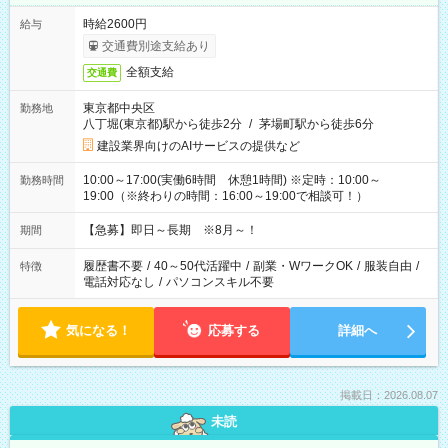
時給2600円
給与
交通費別途支給あり
全額支給
交通費
東京都中央区
勤務地
八丁堀(東京都)駅から徒歩2分
/
茅場町駅から徒歩6分
建設業界向けのAIサービスの提供など
10:00～17:00(実働6時間 休憩1時間) ※定時：10:00～
勤務時間
19:00（※終わりの時間：16:00～19:00で相談可！）
【急募】即日～長期 ※8月～！
期間
履歴書不要
/
40～50代活躍中
/
副業・WワークOK
/
服装自由
/
特徴
電話対応なし
/
パソコンスキル不要
気になる！
応募する
詳細へ
掲載日：2026.08.07
未読