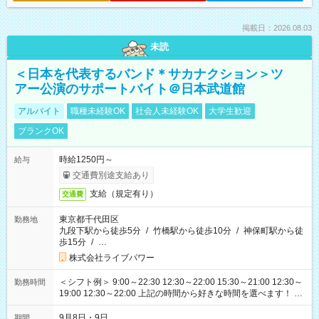
掲載日：2026.08.03
未読
＜日本を代表するバンド＊サカナクション＞ツ
アー公演のサポートバイト＠日本武道館
アルバイト
職種未経験OK
社会人未経験OK
大学生歓迎
ブランクOK
時給1250円～
給与
交通費別途支給あり
支給（規定有り）
交通費
東京都千代田区
勤務地
九段下駅から徒歩5分
/
竹橋駅から徒歩10分
/
神保町駅から徒
歩15分
/
…
株式会社ライブパワー
＜シフト例＞ 9:00～22:30 12:30～22:00 15:30～21:00 12:30～
勤務時間
19:00 12:30～22:00 上記の時間から好きな時間を選べます！ ※
時間は変更となる可能性があります
9月8日・9日
期間