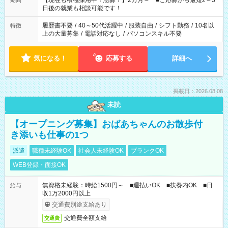
【現在も積極採用中！急募！】2カ月～ ■ご応募から最短2～3
期間
の方へ 今ご覧のお仕事で希望する勤務時間と、もう1つのお仕事
日後の就業も相談可能です！
の勤務時間。 合計で週40時間を超える場合は応募できません。
履歴書不要
/
40～50代活躍中
/
服装自由
/
シフト勤務
/
10名以
特徴
上の大量募集
/
電話対応なし
/
パソコンスキル不要
気になる！
応募する
詳細へ
掲載日：2026.08.08
未読
【オープニング募集】おばあちゃんのお散歩付
き添いも仕事の1つ
派遣
職種未経験OK
社会人未経験OK
ブランクOK
WEB登録・面接OK
無資格未経験：時給1500円～ ■週払いOK ■扶養内OK ■日
給与
収1万2000円以上
交通費別途支給あり
交通費全額支給
交通費