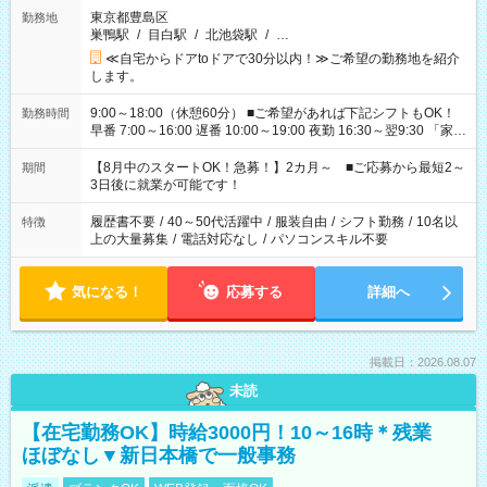
東京都豊島区
勤務地
巣鴨駅
/
目白駅
/
北池袋駅
/
…
≪自宅からドアtoドアで30分以内！≫ご希望の勤務地を紹介
します。
9:00～18:00（休憩60分） ■ご希望があれば下記シフトもOK！
勤務時間
早番 7:00～16:00 遅番 10:00～19:00 夜勤 16:30～翌9:30 「家族
と休みを合わせたい」 「余裕を持って夕飯の準備がしたい」
「できれば残業はしたくない」 など、ご希望を教えてください
【8月中のスタートOK！急募！】2カ月～ ■ご応募から最短2～
期間
ね。 ※Wワーク希望の方へ 今ご覧のお仕事で希望する勤務時間
3日後に就業が可能です！
と、もう1つのお仕事の勤務時間。 合計で週40時間を超える場
合は応募できません。
履歴書不要
/
40～50代活躍中
/
服装自由
/
シフト勤務
/
10名以
特徴
上の大量募集
/
電話対応なし
/
パソコンスキル不要
気になる！
応募する
詳細へ
掲載日：2026.08.07
未読
【在宅勤務OK】時給3000円！10～16時＊残業
ほぼなし▼新日本橋で一般事務