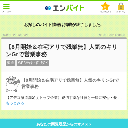
0
メニュー
気になる！
ログイン
お探しのバイト情報は掲載が終了しました。
掲載日 :2026
/
06
/
26
No.ADCA01458993
【8月開始＆在宅アリで残業無】人気のキリ
ンGrで営業事務
派遣
WEB登録・面接OK
【8月開始＆在宅アリで残業無】人気のキリンGrで
営業事務
【アデコ派遣満足度トップ企業】親切丁寧な社員と一緒に安心・長
...
もっとみる
あなたの閲覧履歴からのオススメ