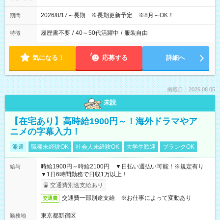
2026/8/17～長期 ※長期更新予定 ※8月～OK！
期間
履歴書不要
/
40～50代活躍中
/
服装自由
特徴
気になる！
応募する
詳細へ
掲載日：2026.08.05
未読
【在宅あり】高時給1900円～！海外ドラマやア
ニメの字幕入力！
派遣
職種未経験OK
社会人未経験OK
大学生歓迎
ブランクOK
時給1900円～時給2100円 ▼日払い週払い可能！※規定有り
給与
▼1日6時間勤務で日収1万以上！
交通費別途支給あり
交通費一部別途支給 ※お仕事によって変動あり
交通費
東京都新宿区
勤務地