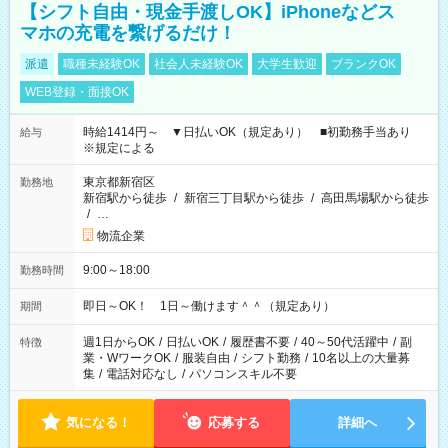
【シフト自由・現金手渡しOK】iPhoneなどス
マホの充電を繋げるだけ！
派遣
職種未経験OK
社会人未経験OK
大学生歓迎
ブランクOK
WEB登録・面接OK
時給1414円～ ▼日払いOK（規定あり） ■初勤務手当あり
給与
※規定による
東京都新宿区
勤務地
新宿駅から徒歩
/
新宿三丁目駅から徒歩
/
高田馬場駅から徒歩
/
…
物流企業
9:00～18:00
勤務時間
即日～OK！ 1日～働けます＾＾（規定あり）
期間
週1日からOK
/
日払いOK
/
履歴書不要
/
40～50代活躍中
/
副
特徴
業・WワークOK
/
服装自由
/
シフト勤務
/
10名以上の大量募
集
/
電話対応なし
/
パソコンスキル不要
気になる！
応募する
詳細へ