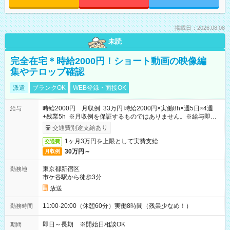
掲載日：2026.08.08
未読
完全在宅＊時給2000円！ショート動画の映像編
集やテロップ確認
派遣
ブランクOK
WEB登録・面接OK
時給2000円 月収例 33万円 時給2000円×実働8h×週5日×4週
給与
+残業5h ※月収例を保証するものではありません。※給与即受
取りサービス利用可（利用条件有）
交通費別途支給あり
1ヶ月3万円を上限として実費支給
交通費
30万円～
月収例
東京都新宿区
勤務地
市ケ谷駅から徒歩3分
放送
11:00-20:00（休憩60分）実働8時間（残業少なめ！）
勤務時間
即日～長期 ※開始日相談OK
期間