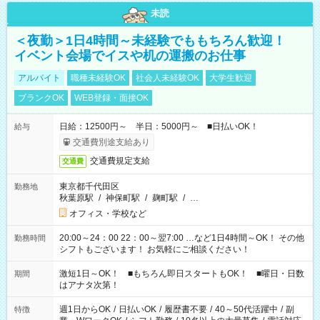
未読
＜夜勤＞1日4時間～未経験でももちろん歓迎！
イベント会場でイスや机の運搬のお仕事
アルバイト
職種未経験OK
社会人未経験OK
大学生歓迎
ブランクOK
WEB登録・面接OK
日給：12500円～ 半日：5000円～ ■日払いOK！
給与
交通費別途支給あり
交通費規定支給
交通費
東京都千代田区
勤務地
秋葉原駅
/
神保町駅
/
麹町駅
/
…
オフィス・学校など
20:00～24：00 22：00～翌7:00 …など1日4時間～OK！ その他
勤務時間
シフトもございます！ お気軽にご相談ください！
激短1日～OK！ ■もちろん即日スタートもOK！ ■曜日・日数
期間
はアナタ次第！
週1日からOK
/
日払いOK
/
履歴書不要
/
40～50代活躍中
/
副
特徴