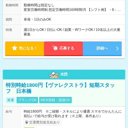
勤務時間は指定なし
勤務時間
変形労働時間制 想定労働時間160時間/月 【シフト例】 ・8：00
～21：00
単発・1日のみOK
期間
週1日からOK / 日払いOK / 副業・WワークOK / 10名以上の大量
特徴
募集
気になる！
応募する
詳細へ
未読
特別時給1800円【ヴァレクストラ】短期スタッ
フ 日本橋
派遣
ブランクOK
WEB登録・面接OK
時給1800円 ※ご経験・スキルにより優遇 スマホでかんたんに
給与
前払いで給与が受け取れます（※上限、条件あり）
交通費別途支給あり