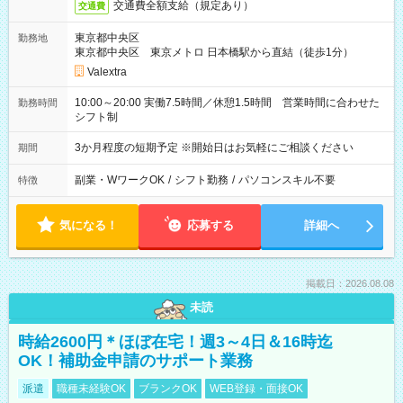
交通費全額支給（規定あり）
交通費
東京都中央区
勤務地
東京都中央区 東京メトロ 日本橋駅から直結（徒歩1分）
Valextra
10:00～20:00 実働7.5時間／休憩1.5時間 営業時間に合わせた
勤務時間
シフト制
3か月程度の短期予定 ※開始日はお気軽にご相談ください
期間
副業・WワークOK
/
シフト勤務
/
パソコンスキル不要
特徴
気になる！
応募する
詳細へ
掲載日：2026.08.08
未読
時給2600円＊ほぼ在宅！週3～4日＆16時迄
OK！補助金申請のサポート業務
派遣
職種未経験OK
ブランクOK
WEB登録・面接OK