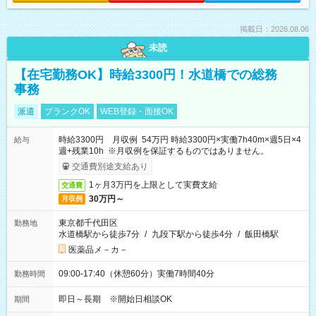
掲載日：2026.08.06
未読
【在宅勤務OK】時給3300円！水道橋での総務
事務
派遣
ブランクOK
WEB登録・面接OK
時給3300円 月収例 54万円 時給3300円×実働7h40m×週5日×4
給与
週+残業10h ※月収例を保証するものではありません。
交通費別途支給あり
1ヶ月3万円を上限として実費支給
交通費
30万円～
月収例
東京都千代田区
勤務地
水道橋駅から徒歩7分
/
九段下駅から徒歩4分
/
飯田橋駅
医薬品メ－カ－
09:00-17:40（休憩60分）実働7時間40分
勤務時間
即日～長期 ※開始日相談OK
期間