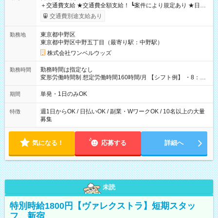
＋交通費支給 ★交通費全額支給！ ┗案件により規定あり ★日払
いOK！（規定あり） ┗働いたその日に現金GET♪ お仕事後はコ
交通費別途支給あり
ンビニATMから 日払い分を引き落とせます！ 【試用期間】試
用期間なし
東京都中野区
勤務地
東京都中野区中野五丁目（最寄り駅：中野駅）
株式会社ワンベルウッズ
勤務時間は指定なし
勤務時間
変形労働時間制 想定労働時間160時間/月 【シフト例】 ・8：00
～21：00
単発・1日のみOK
期間
週1日からOK / 日払いOK / 副業・WワークOK / 10名以上の大量
特徴
募集
気になる！
応募する
詳細へ
未読
特別時給1800円【ヴァレクストラ】短期スタッ
フ 新宿