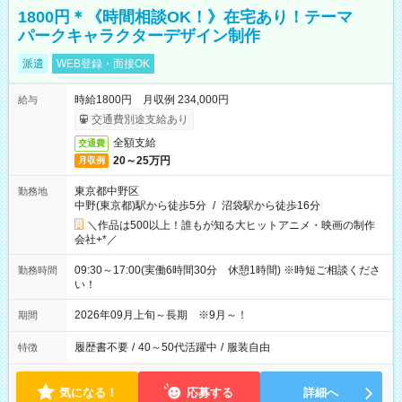
1800円＊《時間相談OK！》在宅あり！テーマ
パークキャラクターデザイン制作
派遣
WEB登録・面接OK
時給1800円 月収例 234,000円
給与
交通費別途支給あり
全額支給
交通費
20～25万円
月収例
東京都中野区
勤務地
中野(東京都)駅から徒歩5分
/
沼袋駅から徒歩16分
＼作品は500以上！誰もが知る大ヒットアニメ・映画の制作
会社+*／
09:30～17:00(実働6時間30分 休憩1時間) ※時短ご相談くださ
勤務時間
い！
2026年09月上旬～長期 ※9月～！
期間
履歴書不要
/
40～50代活躍中
/
服装自由
特徴
気になる！
応募する
詳細へ