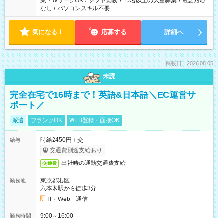
業・WワークOK
/
シフト勤務
/
10名以上の大量募集
/
電話対応
なし
/
パソコンスキル不要
気になる！
応募する
詳細へ
掲載日：2026.08.05
未読
完全在宅で16時まで！英語&日本語＼EC運営サ
ポート／
派遣
ブランクOK
WEB登録・面接OK
時給2450円＋交
給与
交通費別途支給あり
出社時の通勤交通費支給
交通費
東京都港区
勤務地
六本木駅から徒歩3分
IT・Web・通信
9:00～16:00
勤務時間