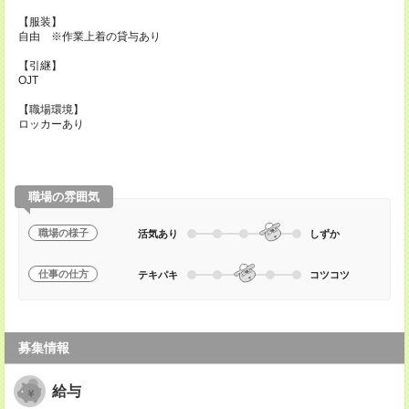
【服装】
自由 ※作業上着の貸与あり
【引継】
OJT
【職場環境】
ロッカーあり
職場の雰囲気
職場の様子
活気あり
しずか
仕事の仕方
テキパキ
コツコツ
募集情報
給与