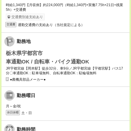
時給1,340円【月収例】約224,000円（時給1,340円×実働7.75h×21日+残業
5h）+交通費
交通費別途支給あり
通勤交通費の支給あり（当社規定による）
交通費
勤務地
栃木県宇都宮市
車通勤OK / 自転車・バイク通勤OK
JR宇都宮線【岡本駅】徒歩32分、車9分／JR宇都宮線【宇都宮駅】バス17
分〇車通勤OK：駐車場無料、自転車通勤OK：駐輪場無料
●農機具部品メーカー●
勤務曜日
月～金/祝
土・日
休日休暇
勤務時間