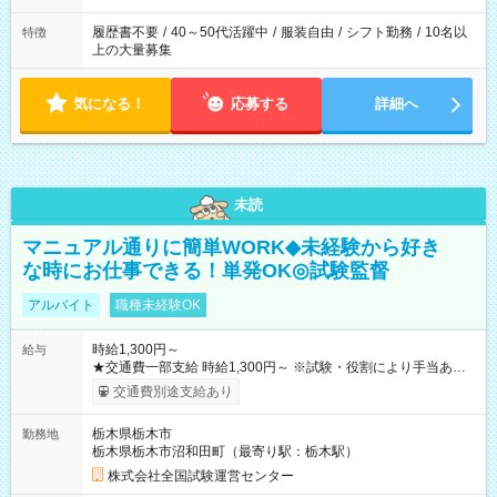
履歴書不要
/
40～50代活躍中
/
服装自由
/
シフト勤務
/
10名以
特徴
上の大量募集
気になる！
応募する
詳細へ
未読
マニュアル通りに簡単WORK◆未経験から好き
な時にお仕事できる！単発OK◎試験監督
アルバイト
職種未経験OK
時給1,300円～
給与
★交通費一部支給 時給1,300円～ ※試験・役割により手当あり
※勤務回数により昇給あり 【即給（前払い）オプションあ
交通費別途支給あり
り！】 希望される場合、勤務から1週間ほどで給与の一部を受け
取れます。 ※手数料418円がかかります。 【過去試験日の収入
栃木県栃木市
勤務地
例】 ・河合塾模擬試験 8:30～17:30（休憩1時間） 時給1,300円
栃木県栃木市沼和田町（最寄り駅：栃木駅）
×8時間＝日収10,400円＋交通費 ※当日の役割により時給＋100
円の場合あり ・国家試験 7:00～13:30（休憩なし） 時給1,300
株式会社全国試験運営センター
円（役割手当＋100円）×6時間＝日収8,400円＋交通費 【試用期