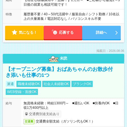
【現在も積極採用中！急募！】2カ月～ ■ご応募から最短2～3
期間
の方へ 今ご覧のお仕事で希望する勤務時間と、もう1つのお仕事
日後の就業も相談可能です！
の勤務時間。 合計で週40時間を超える場合は応募できません。
履歴書不要
/
40～50代活躍中
/
服装自由
/
シフト勤務
/
10名以
特徴
上の大量募集
/
電話対応なし
/
パソコンスキル不要
気になる！
応募する
詳細へ
掲載日：2026.08.06
未読
【オープニング募集】おばあちゃんのお散歩付
き添いも仕事の1つ
派遣
職種未経験OK
社会人未経験OK
ブランクOK
WEB登録・面接OK
無資格未経験：時給1300円～ ■週払いOK ■扶養内OK ■日
給与
収1万400円以上
交通費別途支給あり
交通費全額支給（ガソリン代もOK！）
交通費