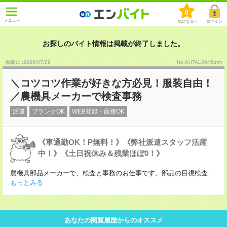
0
メニュー
気になる！
ログイン
お探しのバイト情報は掲載が終了しました。
掲載日 :2026
/
07
/
09
No.AHTAL8845utm
＼コツコツ作業が好きな方必見！服装自由！
／農機具メーカーで検査事務
派遣
ブランクOK
WEB登録・面接OK
《車通勤OK！P無料！》《弊社派遣スタッフ活躍
中！》《土日祝休み＆残業ほぼ0！》
農機具部品メーカーで、検査と事務のお仕事です。部品の目視検査
...
もっとみる
あなたの閲覧履歴からのオススメ