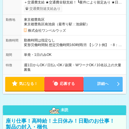
＋交通費支給 ★交通費全額支給！ ┗案件により規定あり ★日払
いOK！（規定あり） ┗働いたその日に現金GET♪ お仕事後はコ
交通費別途支給あり
ンビニATMから 日払い分を引き落とせます！ 【試用期間】試
用期間なし
東京都豊島区
勤務地
東京都豊島区南池袋（最寄り駅：池袋駅）
株式会社ワンベルウッズ
勤務時間は指定なし
勤務時間
変形労働時間制 想定労働時間160時間/月 【シフト例】 ・8：00
～21：00
単発・1日のみOK
期間
週1日からOK / 日払いOK / 副業・WワークOK / 10名以上の大量
特徴
募集
気になる！
応募する
詳細へ
未読
座り仕事！高時給！土日休み！日勤のお仕事！
製品の封入・梱包