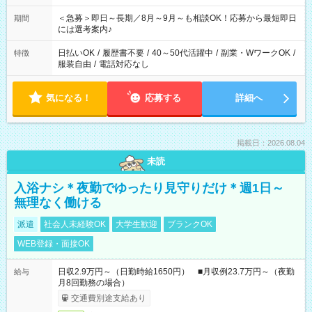
ば前職が、 在宅/財団法人/事務/コールセンター/受付/販売/カフェ
スタッフ スイーツ販売/ホテルフロント/化粧品販売/など 様々な
＜急募＞即日～長期／8月～9月～も相談OK！応募から最短即日
期間
業界から入社して活躍されています♪
には選考案内♪
日払いOK
/
履歴書不要
/
40～50代活躍中
/
副業・WワークOK
/
特徴
服装自由
/
電話対応なし
気になる！
応募する
詳細へ
掲載日：2026.08.04
未読
入浴ナシ＊夜勤でゆったり見守りだけ＊週1日～
無理なく働ける
派遣
社会人未経験OK
大学生歓迎
ブランクOK
WEB登録・面接OK
日収2.9万円～（日勤時給1650円） ■月収例23.7万円～（夜勤
給与
月8回勤務の場合）
交通費別途支給あり