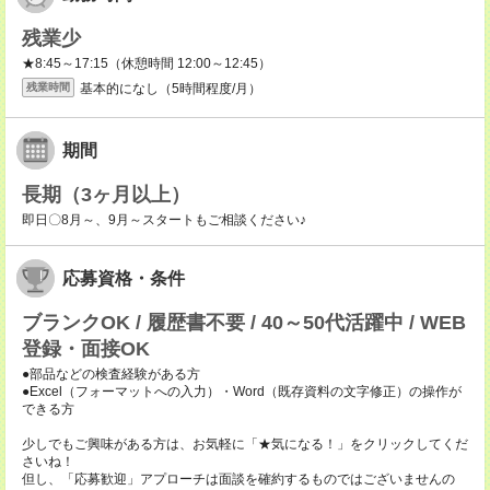
残業少
★8:45～17:15（休憩時間 12:00～12:45）
基本的になし（5時間程度/月）
残業時間
期間
長期（3ヶ月以上）
即日〇8月～、9月～スタートもご相談ください♪
応募資格・条件
ブランクOK / 履歴書不要 / 40～50代活躍中 / WEB
登録・面接OK
●部品などの検査経験がある方
●Excel（フォーマットへの入力）・Word（既存資料の文字修正）の操作が
できる方
少しでもご興味がある方は、お気軽に「★気になる！」をクリックしてくだ
さいね！
但し、「応募歓迎」アプローチは面談を確約するものではございませんの