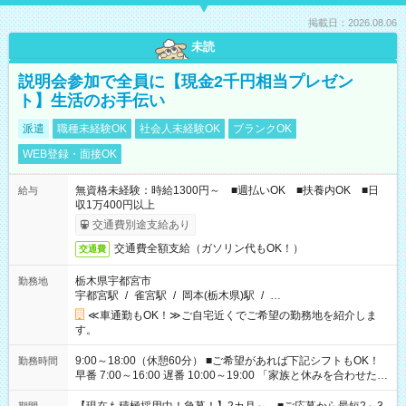
掲載日：2026.08.06
未読
説明会参加で全員に【現金2千円相当プレゼン
ト】生活のお手伝い
派遣
職種未経験OK
社会人未経験OK
ブランクOK
WEB登録・面接OK
無資格未経験：時給1300円～ ■週払いOK ■扶養内OK ■日
給与
収1万400円以上
交通費別途支給あり
交通費全額支給（ガソリン代もOK！）
交通費
栃木県宇都宮市
勤務地
宇都宮駅
/
雀宮駅
/
岡本(栃木県)駅
/
…
≪車通勤もOK！≫ご自宅近くでご希望の勤務地を紹介しま
す。
9:00～18:00（休憩60分） ■ご希望があれば下記シフトもOK！
勤務時間
早番 7:00～16:00 遅番 10:00～19:00 「家族と休みを合わせた
い」 「余裕を持って夕飯の準備がしたい」 「できれば残業はし
たくない」 など、ご希望を教えてくださいね。 ※Wワーク希望