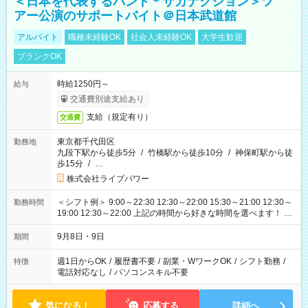
＜日本を代表するバンド＊サカナクション＞ツ
アー公演のサポートバイト＠日本武道館
アルバイト
職種未経験OK
社会人未経験OK
大学生歓迎
ブランクOK
時給1250円～
給与
交通費別途支給あり
支給（規定有り）
交通費
東京都千代田区
勤務地
九段下駅から徒歩5分
/
竹橋駅から徒歩10分
/
神保町駅から徒
歩15分
/
…
株式会社ライブパワー
＜シフト例＞ 9:00～22:30 12:30～22:00 15:30～21:00 12:30～
勤務時間
19:00 12:30～22:00 上記の時間から好きな時間を選べます！ ※
時間は変更となる可能性があります
9月8日・9日
期間
週1日からOK
/
履歴書不要
/
副業・WワークOK
/
シフト勤務
/
特徴
電話対応なし
/
パソコンスキル不要
気になる！
応募する
詳細へ