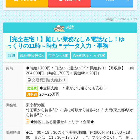
掲載日：2026.07.29
未読
【完全在宅！】難しい業務なし＆電話なし！ゆ
っくりの11時～時短＊データ入力・事務
派遣
職種未経験OK
ブランクOK
WEB登録・面接OK
◆時給1,700円＊日払い・週払いOK＊昇給あり♪【月収例】 ・約
給与
204,000円 （時給1,700円 × 実働6h × 20日）
交通費別途支給あり
◆全額支給 ＊家が少し遠くても安心！
交通費
20～25万円
月収例
東京都港区
勤務地
竹芝駅から徒歩2分
/
浜松町駅から徒歩4分
/
大門(東京都)駅か
ら徒歩5分
/
…
◆港区にある情報セキュリティ企業◆
◆11：00～18：30のうち実働6時間、休憩60分 ※11：00～18：
勤務時間
00 または 11：30～18：30 。*。ブランクOK！。*。 例え