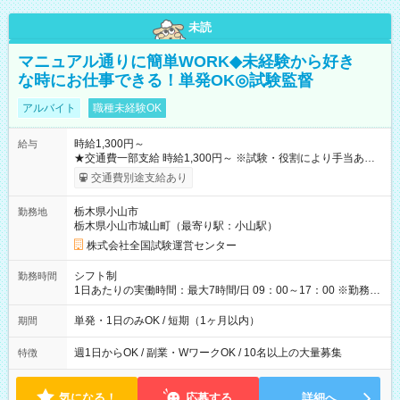
未読
マニュアル通りに簡単WORK◆未経験から好き
な時にお仕事できる！単発OK◎試験監督
アルバイト
職種未経験OK
時給1,300円～
給与
★交通費一部支給 時給1,300円～ ※試験・役割により手当あり
※勤務回数により昇給あり 【即給（前払い）オプションあ
交通費別途支給あり
り！】 希望される場合、勤務から1週間ほどで給与の一部を受け
取れます。 ※手数料418円がかかります。 【過去試験日の収入
栃木県小山市
勤務地
例】 ・河合塾模擬試験 8:30～17:30（休憩1時間） 時給1,300円
栃木県小山市城山町（最寄り駅：小山駅）
×8時間＝日収10,400円＋交通費 ※当日の役割により時給＋100
円の場合あり ・国家試験 7:00～13:30（休憩なし） 時給1,300
株式会社全国試験運営センター
円（役割手当＋100円）×6時間＝日収8,400円＋交通費 【試用期
間】試用期間なし
シフト制
勤務時間
1日あたりの実働時間：最大7時間/日 09：00～17：00 ※勤務時
間は 試験により異なります。
単発・1日のみOK / 短期（1ヶ月以内）
期間
週1日からOK / 副業・WワークOK / 10名以上の大量募集
特徴
気になる！
応募する
詳細へ