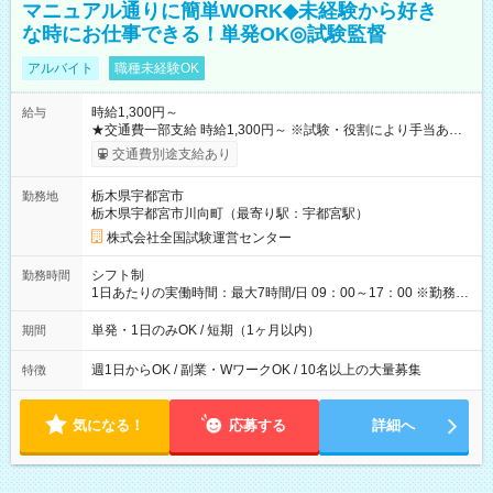
マニュアル通りに簡単WORK◆未経験から好き
な時にお仕事できる！単発OK◎試験監督
アルバイト
職種未経験OK
時給1,300円～
給与
★交通費一部支給 時給1,300円～ ※試験・役割により手当あり
※勤務回数により昇給あり 【即給（前払い）オプションあ
交通費別途支給あり
り！】 希望される場合、勤務から1週間ほどで給与の一部を受け
取れます。 ※手数料418円がかかります。 【過去試験日の収入
栃木県宇都宮市
勤務地
例】 ・河合塾模擬試験 8:30～17:30（休憩1時間） 時給1,300円
栃木県宇都宮市川向町（最寄り駅：宇都宮駅）
×8時間＝日収10,400円＋交通費 ※当日の役割により時給＋100
円の場合あり ・国家試験 7:00～13:30（休憩なし） 時給1,300
株式会社全国試験運営センター
円（役割手当＋100円）×6時間＝日収8,400円＋交通費 【試用期
間】試用期間なし
シフト制
勤務時間
1日あたりの実働時間：最大7時間/日 09：00～17：00 ※勤務時
間は 試験により異なります。
単発・1日のみOK / 短期（1ヶ月以内）
期間
週1日からOK / 副業・WワークOK / 10名以上の大量募集
特徴
気になる！
応募する
詳細へ