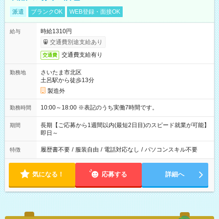
派遣
ブランクOK
WEB登録・面接OK
時給1310円
給与
交通費別途支給あり
交通費支給有り
交通費
さいたま市北区
勤務地
土呂駅から徒歩13分
製造外
10:00～18:00 ※表記のうち実働7時間です。
勤務時間
長期【ご応募から1週間以内(最短2日目)のスピード就業が可能】
期間
即日～
履歴書不要
/
服装自由
/
電話対応なし
/
パソコンスキル不要
特徴
気になる！
応募する
詳細へ