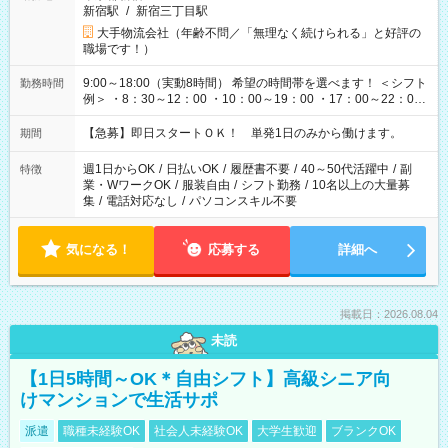
新宿駅
/
新宿三丁目駅
大手物流会社（年齢不問／「無理なく続けられる」と好評の
職場です！）
9:00～18:00（実動8時間） 希望の時間帯を選べます！ ＜シフト
勤務時間
例＞ ・8：30～12：00 ・10：00～19：00 ・17：00～22：00
・13：00～22：00 ・22：00～翌6：00 など
【急募】即日スタートＯＫ！ 単発1日のみから働けます。
期間
週1日からOK
/
日払いOK
/
履歴書不要
/
40～50代活躍中
/
副
特徴
業・WワークOK
/
服装自由
/
シフト勤務
/
10名以上の大量募
集
/
電話対応なし
/
パソコンスキル不要
気になる！
応募する
詳細へ
掲載日：2026.08.04
未読
【1日5時間～OK＊自由シフト】高級シニア向
けマンションで生活サポ
派遣
職種未経験OK
社会人未経験OK
大学生歓迎
ブランクOK