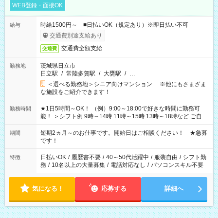
WEB登録・面接OK
時給1500円～ ■日払いOK（規定あり）※即日払い不可
給与
交通費別途支給あり
交通費全額支給
交通費
茨城県日立市
勤務地
日立駅
/
常陸多賀駅
/
大甕駅
/
…
＜選べる勤務地＞シニア向けマンション ※他にもさまざま
な施設をご紹介できます！
★1日5時間～OK！ （例）9:00～18:00で好きな時間に勤務可
勤務時間
能！ ＞シフト例 9時～14時 11時～15時 13時～18時など ご自身
のご都合に合わせて勤務時間をご相談ください！ ★家庭の都合
でお休みや時間の調整が必要な場合も遠慮なくご相談くださ
短期2ヵ月～のお仕事です。開始日はご相談ください！ ★急募
期間
い。
です！
日払いOK
/
履歴書不要
/
40～50代活躍中
/
服装自由
/
シフト勤
特徴
務
/
10名以上の大量募集
/
電話対応なし
/
パソコンスキル不要
気になる！
応募する
詳細へ