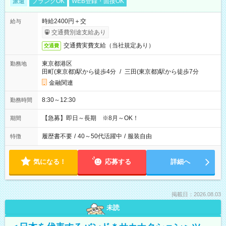
派遣
ブランクOK
WEB登録・面接OK
時給2400円＋交
給与
交通費別途支給あり
交通費実費支給（当社規定あり）
交通費
東京都港区
勤務地
田町(東京都)駅から徒歩4分
/
三田(東京都)駅から徒歩7分
金融関連
8:30～12:30
勤務時間
【急募】即日～長期 ※8月～OK！
期間
履歴書不要
/
40～50代活躍中
/
服装自由
特徴
気になる！
応募する
詳細へ
掲載日：2026.08.03
未読