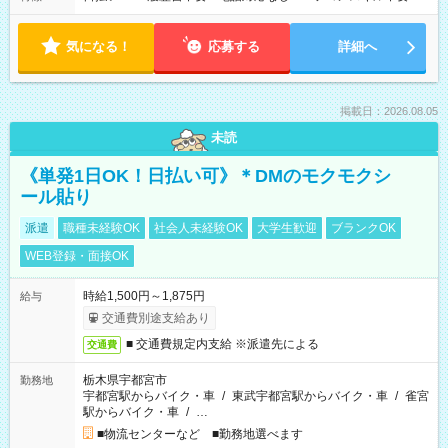
気になる！
応募する
詳細へ
掲載日：2026.08.05
未読
《単発1日OK！日払い可》＊DMのモクモクシ
ール貼り
派遣
職種未経験OK
社会人未経験OK
大学生歓迎
ブランクOK
WEB登録・面接OK
時給1,500円～1,875円
給与
交通費別途支給あり
■ 交通費規定内支給 ※派遣先による
交通費
栃木県宇都宮市
勤務地
宇都宮駅からバイク・車
/
東武宇都宮駅からバイク・車
/
雀宮
駅からバイク・車
/
…
■物流センターなど ■勤務地選べます