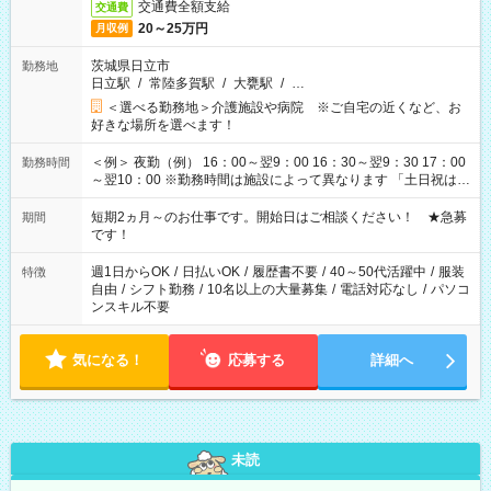
交通費全額支給
交通費
20～25万円
月収例
茨城県日立市
勤務地
日立駅
/
常陸多賀駅
/
大甕駅
/
…
＜選べる勤務地＞介護施設や病院 ※ご自宅の近くなど、お
好きな場所を選べます！
＜例＞ 夜勤（例） 16：00～翌9：00 16：30～翌9：30 17：00
勤務時間
～翌10：00 ※勤務時間は施設によって異なります 「土日祝は休
みたい」 「しっかり稼ぎたい」 「もう少し遅い時間から始めた
い」など ご希望にあったお仕事をご案内いたします。 ※未経験
短期2ヵ月～のお仕事です。開始日はご相談ください！ ★急募
期間
の方の場合は1～2ヶ月間は日中での仕事を経験いただき、 お
です！
仕事に慣れてからの夜勤になります。 ★家庭の都合でお休みが
必要な場合も遠慮なくご相談ください。
週1日からOK
/
日払いOK
/
履歴書不要
/
40～50代活躍中
/
服装
特徴
自由
/
シフト勤務
/
10名以上の大量募集
/
電話対応なし
/
パソコ
ンスキル不要
気になる！
応募する
詳細へ
未読