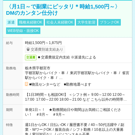
〈月1日～で副業にピッタリ＊時給1,500円～〉
DMのカンタン仕分け
派遣
職種未経験OK
社会人未経験OK
大学生歓迎
ブランクOK
WEB登録・面接OK
時給1,500円～1,875円
給与
交通費別途支給あり
■ 交通費規定内支給 ※派遣先による
交通費
栃木県宇都宮市
勤務地
宇都宮駅からバイク・車
/
東武宇都宮駅からバイク・車
/
雀宮
駅からバイク・車
/
…
■物流センターなど ■勤務地選べます
【1日3時間～も相談OK!】 ＜シフト例＞ 9:00～12:00 12:00～
勤務時間
17:00 17:00～22:00 18:00～21:00 など こちら以外の時間帯も
お気軽にご相談ください！
単発1日～！ ★勤務開始日や期間はお気軽にご相談くださ
期間
い！ ＃8月～ ＃9月～
週1日からOK
/
日払いOK
/
履歴書不要
/
40～50代活躍中
/
副
特徴
業・WワークOK
/
服装自由
/
シフト勤務
/
10名以上の大量募
集
/
電話対応なし
/
パソコンスキル不要