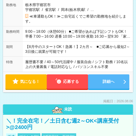
栃木県宇都宮市
勤務地
宇都宮駅
/
雀宮駅
/
岡本(栃木県)駅
/
…
≪車通勤もOK！≫ご自宅近くでご希望の勤務地を紹介しま
す。
9:00～18:00（休憩60分） ■ご希望があれば下記シフトもOK！
勤務時間
早番 7:00～16:00 遅番 10:00～19:00 夜勤 16:30～翌9:30 「家族
と休みを合わせたい」 「余裕を持って夕飯の準備がしたい」
「できれば残業はしたくない」 など、ご希望を教えてください
【8月中のスタートOK！急募！】2カ月～ ■ご応募から最短2～
期間
ね。 ※Wワーク希望の方へ 今ご覧のお仕事で希望する勤務時間
3日後に就業が可能です！
と、もう1つのお仕事の勤務時間。 合計で週40時間を超える場
合は応募できません。
履歴書不要
/
40～50代活躍中
/
服装自由
/
シフト勤務
/
10名以
特徴
上の大量募集
/
電話対応なし
/
パソコンスキル不要
気になる！
応募する
詳細へ
掲載日：2026.08.06
未読
＼！完全在宅！／土日含む週2～OK<講座受付
>@2400円