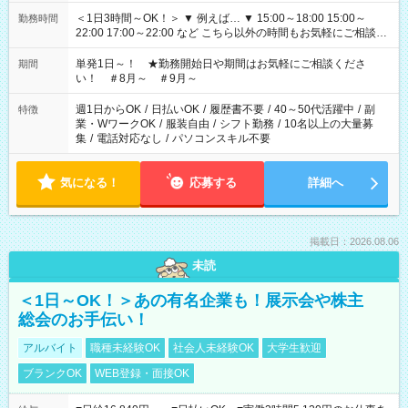
＜1日3時間～OK！＞ ▼ 例えば… ▼ 15:00～18:00 15:00～
勤務時間
22:00 17:00～22:00 など こちら以外の時間もお気軽にご相談く
ださい！
単発1日～！ ★勤務開始日や期間はお気軽にご相談くださ
期間
い！ ＃8月～ ＃9月～
週1日からOK
/
日払いOK
/
履歴書不要
/
40～50代活躍中
/
副
特徴
業・WワークOK
/
服装自由
/
シフト勤務
/
10名以上の大量募
集
/
電話対応なし
/
パソコンスキル不要
気になる！
応募する
詳細へ
掲載日：2026.08.06
未読
＜1日～OK！＞あの有名企業も！展示会や株主
総会のお手伝い！
アルバイト
職種未経験OK
社会人未経験OK
大学生歓迎
ブランクOK
WEB登録・面接OK