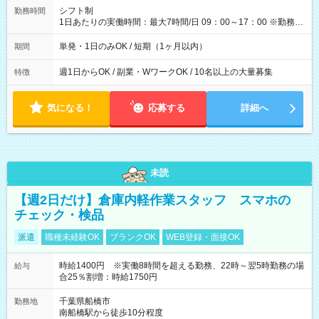
間】試用期間なし
シフト制
勤務時間
1日あたりの実働時間：最大7時間/日 09：00～17：00 ※勤務時
間は 試験により異なります。
単発・1日のみOK / 短期（1ヶ月以内）
期間
週1日からOK / 副業・WワークOK / 10名以上の大量募集
特徴
気になる！
応募する
詳細へ
未読
【週2日だけ】倉庫内軽作業スタッフ スマホの
チェック・検品
派遣
職種未経験OK
ブランクOK
WEB登録・面接OK
時給1400円 ※実働8時間を超える勤務、22時～翌5時勤務の場
給与
合25％割増：時給1750円
千葉県船橋市
勤務地
南船橋駅から徒歩10分程度