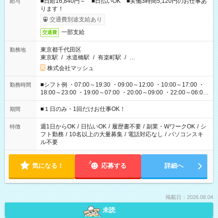
■日給16,840円～ ■日払いOK ■実働3時間5,120円のお仕事あ
給与
ります！
交通費別途支給あり
一部支給
交通費
東京都千代田区
勤務地
東京駅
/
水道橋駅
/
有楽町駅
/
…
株式会社マッシュ
■シフト例 ・07:00～19:30 ・09:00～12:00 ・10:00～17:00 ・
勤務時間
18:00～23:00 ・19:00～07:00 ・20:00～09:00 ・22:00～06:00
etc ★最短で3時間で5,120円のお仕事から 15時間で2万円近く稼
げるお仕事も！ ご希望のお時間に合わせてご紹介！ ※シフトは
■１日のみ・1回だけお仕事OK！
期間
現場によって異なります。 ※勿論、休憩時間はあるのでご安心
ください！
週1日からOK
/
日払いOK
/
履歴書不要
/
副業・WワークOK
/
シ
特徴
フト勤務
/
10名以上の大量募集
/
電話対応なし
/
パソコンスキ
ル不要
気になる！
応募する
詳細へ
掲載日：2026.08.04
未読