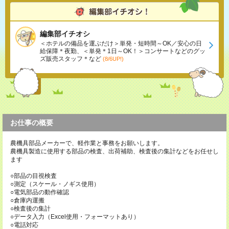
編集部イチオシ
＜ホテルの備品を運ぶだけ＞単発・短時間～OK／安心の日
給保障＊夜勤、＜単発＊1日～OK！＞コンサートなどのグッ
ズ販売スタッフ＊など
(8/6UP!)
お仕事の概要
農機具部品メーカーで、軽作業と事務をお願いします。
農機具製造に使用する部品の検査、出荷補助、検査後の集計などをお任せし
ます
○部品の目視検査
○測定（スケール・ノギス使用）
○電気部品の動作確認
○倉庫内運搬
○検査後の集計
○データ入力（Excel使用・フォーマットあり）
○電話対応