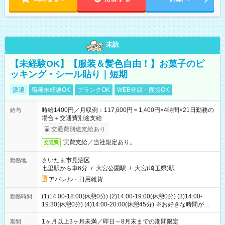
未読
【未経験OK】【服装＆髪色自由！】お菓子のピ
ッキング・シール貼り｜短期
派遣
職種未経験OK
ブランクOK
WEB登録・面接OK
時給1400円／月収例：117,600円＝1,400円×4時間×21日勤務の
給与
場合＋交通費別途支給
交通費別途支給あり
実費支給／当社規定あり。
交通費
さいたま市見沼区
勤務地
七里駅から車6分
/
大宮公園駅
/
大宮(埼玉県)駅
アパレル・日用雑貨
(1)14:00-18:00(休憩0分) (2)14:00-19:00(休憩0分) (3)14:00-
勤務時間
19:30(休憩0分) (4)14:00-20:00(休憩45分) ※お好きな時間が選べ
ます
1ヶ月以上3ヶ月未満／即日～8月末までの期間限定
期間