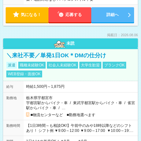
気になる！
応募する
詳細へ
掲載日：2026.08.06
未読
＼来社不要／単発1日OK＊DMの仕分け
派遣
職種未経験OK
社会人未経験OK
大学生歓迎
ブランクOK
WEB登録・面接OK
時給1,500円～1,875円
給与
栃木県宇都宮市
勤務地
宇都宮駅からバイク・車
/
東武宇都宮駅からバイク・車
/
雀宮
駅からバイク・車
/
…
■物流センターなど ■勤務地選べます
【1日3時間～も相談OK!】午前中のみや18時以降などのシフト
勤務時間
あり！ シフト例 ▼9:00～12:00 ▼9:00～17:00 ▼10:00～19:00
▼18:00～21:00