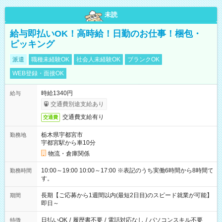
未読
給与即払いOK！高時給！日勤のお仕事！梱包・
ピッキング
派遣
職種未経験OK
社会人未経験OK
ブランクOK
WEB登録・面接OK
時給1340円
給与
交通費別途支給あり
交通費支給有り
交通費
栃木県宇都宮市
勤務地
宇都宮駅から車10分
物流・倉庫関係
10:00～19:00 10:00～17:00 ※表記のうち実働6時間から8時間で
勤務時間
す。
長期【ご応募から1週間以内(最短2日目)のスピード就業が可能】
期間
即日～
日払いOK
/
履歴書不要
/
電話対応なし
/
パソコンスキル不要
特徴