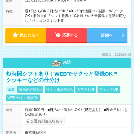
1日だけの単発OK！＃8月～ ＃9月～
期間
週1日からOK
/
日払いOK
/
40～50代活躍中
/
副業・Wワーク
特徴
OK
/
服装自由
/
シフト勤務
/
10名以上の大量募集
/
電話対応な
し
/
パソコンスキル不要
気になる！
応募する
詳細へ
掲載日：2026.08.06
未読
短時間シフトあり！WEBでサクッと登録OK＊
クッキーなどの仕分け
派遣
職種未経験OK
社会人未経験OK
大学生歓迎
ブランクOK
WEB登録・面接OK
時給1500円 ■日払い・週払いOK！(規定あり) ■現金日払いも
給与
OK(規定あり)
交通費別途支給あり
東京都新宿区
勤務地