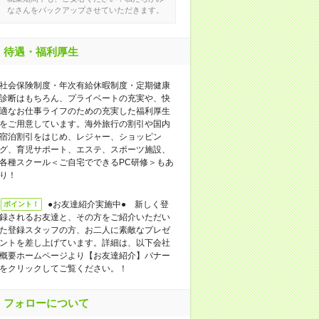
なさんをバックアップさせていただきます。
待遇・福利厚生
社会保険制度・年次有給休暇制度・定期健康
診断はもちろん、プライベートの充実や、快
適なお仕事ライフのための充実した福利厚生
をご用意しています。海外旅行の割引や国内
宿泊割引をはじめ、レジャー、ショッピン
グ、育児サポート、エステ、スポーツ施設、
各種スクール＜ご自宅でできるPC研修＞もあ
り！
●お友達紹介実施中● 新しく登
ポイント！
録されるお友達と、その方をご紹介いただい
た登録スタッフの方、お二人に素敵なプレゼ
ントを差し上げています。詳細は、以下会社
概要ホームページより【お友達紹介】バナー
をクリックしてご覧ください。！
フォローについて