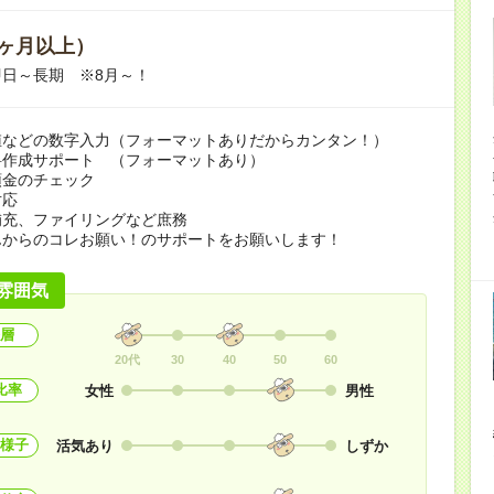
ヶ月以上）
日～長期 ※8月～！
値などの数字入力（フォーマットありだからカンタン！）
料作成サポート （フォーマットあり）
預金のチェック
対応
補充、ファイリングなど庶務
んからのコレお願い！のサポートをお願いします！
雰囲気
層
20代
30
40
50
60
比率
女性
男性
様子
活気あり
しずか