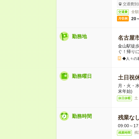
交通費別
全額
交通費
20
月収例
勤務地
名古屋
金山駅徒歩
ぐ！帰り
◆人々の
勤務曜日
土日祝
月・火・水
末年始)
土
休日休暇
勤務時間
残業な
09:00～1
残
残業時間