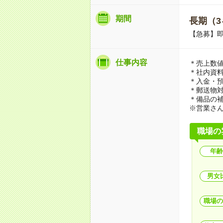
期間
長期（3
【急募】即
仕事内容
＊売上数
＊社内資
＊入金・
＊郵送物
＊備品の
※営業さ
職場の
年齢
男女
職場の