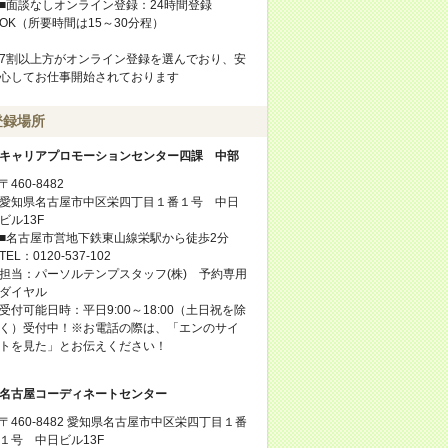
■面談なしオンライン登録：24時間登録
OK（所要時間は15～30分程）
7割以上方がオンライン登録を選んでおり、安
心してお仕事開始されております
登録場所
キャリアプロモーションセンター四課 中部
〒460-8482
愛知県名古屋市中区栄四丁目１番１号 中日
ビル13F
■名古屋市営地下鉄東山線栄駅から徒歩2分
TEL：0120-537-102
担当：パーソルテンプスタッフ(株) 予約専用
ダイヤル
受付可能日時：平日9:00～18:00（土日祝を除
く）受付中！※お電話の際は、「エンのサイ
トを見た」とお伝えください！
名古屋コーディネートセンター
〒460-8482 愛知県名古屋市中区栄四丁目１番
１号 中日ビル13F