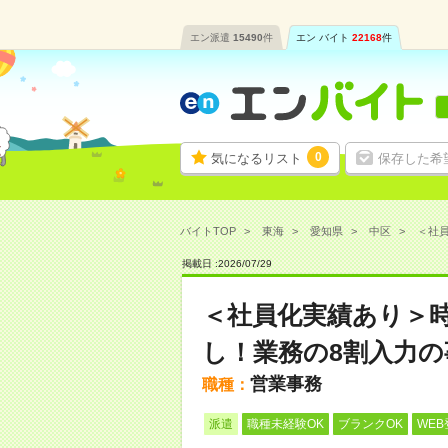
エン派遣
15490
件
エン バイト
22168
件
0
気になるリスト
保存した希
バイトTOP
東海
愛知県
中区
＜社員
掲載日 :
2026
/
07
/
29
＜社員化実績あり＞時
し！業務の8割入力の
営業事務
職種：
派遣
職種未経験OK
ブランクOK
WEB