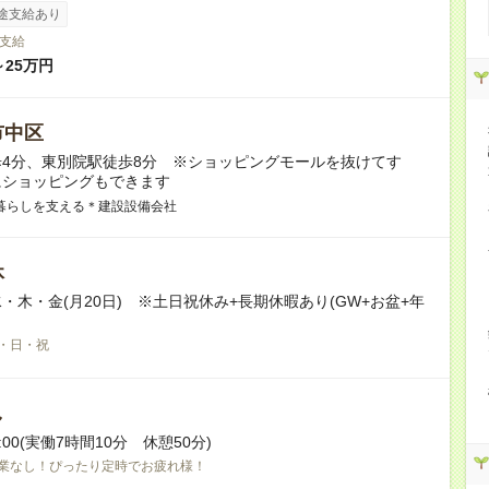
途支給あり
支給
～25万円
市中区
4分、東別院駅徒歩8分 ※ショッピングモールを抜けてす
にショッピングもできます
暮らしを支える＊建設設備会社
休
・木・金(月20日) ※土日祝休み+長期休暇あり(GW+お盆+年
・日・祝
し
7:00(実働7時間10分 休憩50分)
業なし！ぴったり定時でお疲れ様！