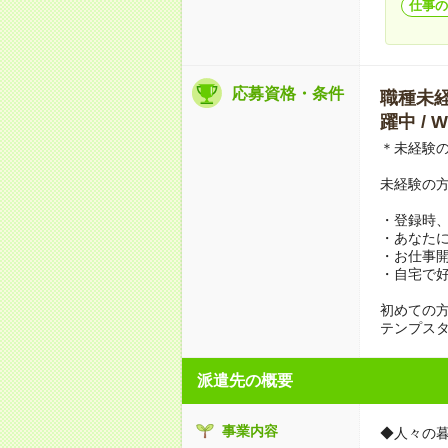
仕事の
応募資格・条件
職種未経験
躍中 /
＊未経験
未経験の
・登録時
・あなた
・お仕事
・自宅で好
初めての
テンプス
派遣先の概要
事業内容
◆人々の