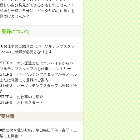
新しい自分発見ができるかもしれませんよ！
私達と一緒に自分に『ピッタリのお仕事』を
見つけませんか？
登録について
★お仕事のご紹介にはパーソルテンプスタッ
フへのご登録が必要となります。
STEP１：エン派遣またはエンバイトからパー
ソルテンプスタッフのお仕事にエントリー
STEP２：パーソルテンプスタッフからメール
または電話にて登録のご案内
STEP３：パーソルテンプスタッフへ登録手続
き
STEP４：お仕事のご紹介
STEP５：お仕事スタート！
所要時間
■面談付き電話登録：平日毎日開催（夜間・土
曜にも開催中！）