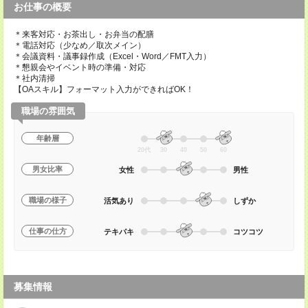
お仕事の概要
＊来客対応・お茶出し・お弁当の配膳
＊電話対応（少なめ／取次メイン）
＊会議資料・議事録作成（Excel・Word／FMT入力）
＊懇親会やイベント時の準備・対応
＊社内清掃
【OAスキル】フォーマット入力ができればOK！
職場の雰囲気
年齢層
20代
30
40
50
60
男女比率
女性
男性
職場の様子
活気あり
しずか
仕事の仕方
テキパキ
コツコツ
募集情報