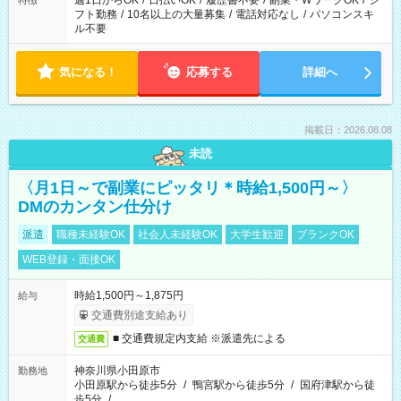
週1日からOK
/
日払いOK
/
履歴書不要
/
副業・WワークOK
/
シ
特徴
フト勤務
/
10名以上の大量募集
/
電話対応なし
/
パソコンスキ
ル不要
気になる！
応募する
詳細へ
掲載日：2026.08.08
未読
〈月1日～で副業にピッタリ＊時給1,500円～〉
DMのカンタン仕分け
派遣
職種未経験OK
社会人未経験OK
大学生歓迎
ブランクOK
WEB登録・面接OK
時給1,500円～1,875円
給与
交通費別途支給あり
■ 交通費規定内支給 ※派遣先による
交通費
神奈川県小田原市
勤務地
小田原駅から徒歩5分
/
鴨宮駅から徒歩5分
/
国府津駅から徒
歩5分
/
…