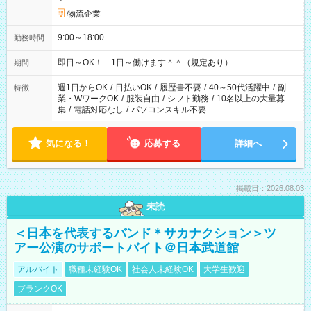
物流企業
9:00～18:00
勤務時間
即日～OK！ 1日～働けます＾＾（規定あり）
期間
週1日からOK
/
日払いOK
/
履歴書不要
/
40～50代活躍中
/
副
特徴
業・WワークOK
/
服装自由
/
シフト勤務
/
10名以上の大量募
集
/
電話対応なし
/
パソコンスキル不要
気になる！
応募する
詳細へ
掲載日：2026.08.03
未読
＜日本を代表するバンド＊サカナクション＞ツ
アー公演のサポートバイト＠日本武道館
アルバイト
職種未経験OK
社会人未経験OK
大学生歓迎
ブランクOK