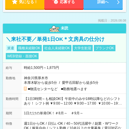
気になる！
応募する
詳細へ
掲載日：2026.08.08
未読
＼来社不要／単発1日OK＊文房具の仕分け
派遣
職種未経験OK
社会人未経験OK
大学生歓迎
ブランクOK
WEB登録・面接OK
時給1,500円～1,875円
給与
神奈川県厚木市
勤務地
本厚木駅から徒歩5分
/
愛甲石田駅から徒歩5分
■物流センターなど ■勤務地選べます
【1日3時間～も相談OK!】午前中のみや18時以降などのシフト
勤務時間
あり！ シフト例 ▼9:00～12:00 ▼9:00～17:00 ▼10:00～19:00
▼18:00～21:00
1日だけの単発OK！＃8月～ ＃9月～
期間
週1日からOK
/
日払いOK
/
40～50代活躍中
/
副業・Wワーク
特徴
OK
/
服装自由
/
シフト勤務
/
10名以上の大量募集
/
電話対応な