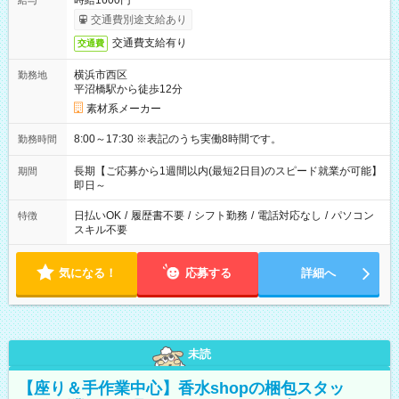
時給1600円
給与
交通費別途支給あり
交通費支給有り
交通費
横浜市西区
勤務地
平沼橋駅から徒歩12分
素材系メーカー
8:00～17:30 ※表記のうち実働8時間です。
勤務時間
長期【ご応募から1週間以内(最短2日目)のスピード就業が可能】
期間
即日～
日払いOK
/
履歴書不要
/
シフト勤務
/
電話対応なし
/
パソコン
特徴
スキル不要
気になる！
応募する
詳細へ
未読
【座り＆手作業中心】香水shopの梱包スタッ