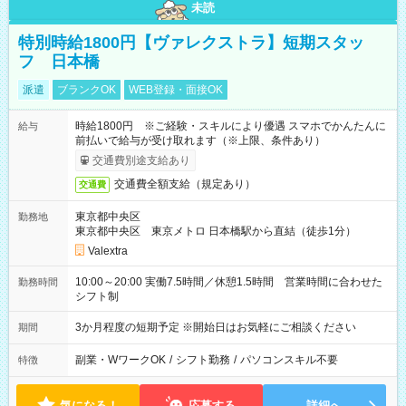
未読
特別時給1800円【ヴァレクストラ】短期スタッ
フ 日本橋
派遣
ブランクOK
WEB登録・面接OK
時給1800円 ※ご経験・スキルにより優遇 スマホでかんたんに
給与
前払いで給与が受け取れます（※上限、条件あり）
交通費別途支給あり
交通費全額支給（規定あり）
交通費
東京都中央区
勤務地
東京都中央区 東京メトロ 日本橋駅から直結（徒歩1分）
Valextra
10:00～20:00 実働7.5時間／休憩1.5時間 営業時間に合わせた
勤務時間
シフト制
3か月程度の短期予定 ※開始日はお気軽にご相談ください
期間
副業・WワークOK
/
シフト勤務
/
パソコンスキル不要
特徴
気になる！
応募する
詳細へ