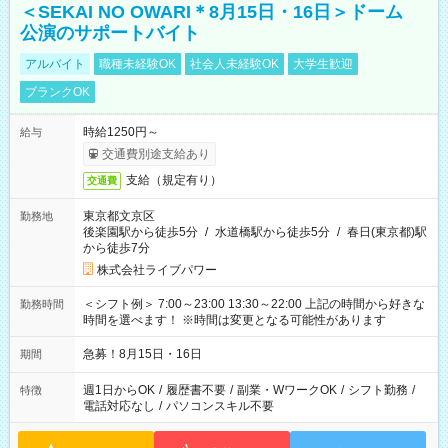
＜SEKAI NO OWARI＊8月15日・16日＞ドーム
公演のサポートバイト
アルバイト
職種未経験OK
社会人未経験OK
大学生歓迎
ブランクOK
時給1250円～
給与
交通費別途支給あり
支給（規定有り）
交通費
東京都文京区
勤務地
後楽園駅から徒歩5分
/
水道橋駅から徒歩5分
/
春日(東京都)駅
から徒歩7分
株式会社ライブパワー
＜シフト例＞ 7:00～23:00 13:30～22:00 上記の時間から好きな
勤務時間
時間を選べます！ ※時間は変更となる可能性があります
急募！8月15日・16日
期間
週1日からOK
/
履歴書不要
/
副業・WワークOK
/
シフト勤務
/
特徴
電話対応なし
/
パソコンスキル不要