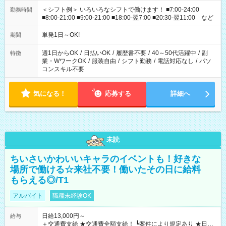
＜シフト例＞ いろいろなシフトで働けます！ ■7:00-24:00
勤務時間
■8:00-21:00 ■9:00-21:00 ■18:00-翌7:00 ■20:30-翌11:00 など
単発1日～OK!
期間
週1日からOK
/
日払いOK
/
履歴書不要
/
40～50代活躍中
/
副
特徴
業・WワークOK
/
服装自由
/
シフト勤務
/
電話対応なし
/
パソ
コンスキル不要
気になる！
応募する
詳細へ
未読
ちいさいかわいいキャラのイベントも！好きな
場所で働ける☆来社不要！働いたその日に給料
もらえる◎/T1
アルバイト
職種未経験OK
日給13,000円～
給与
＋交通費支給 ★交通費全額支給！ ┗案件により規定あり ★日払