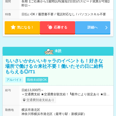
長期【ご応募から1週間以内(最短2日目)のスピード就業が可能】
期間
即日～
日払いOK
/
履歴書不要
/
電話対応なし
/
パソコンスキル不要
特徴
気になる！
応募する
詳細へ
未読
ちいさいかわいいキャラのイベントも！好きな
場所で働ける☆来社不要！働いたその日に給料
もらえる◎/T1
アルバイト
職種未経験OK
日給13,000円～
給与
＋交通費支給 ★交通費全額支給！ ┗案件により規定あり ★日払
いOK！（規定あり） ┗働いたその日に現金GET♪ お仕事後はコ
交通費別途支給あり
ンビニATMから 日払い分を引き落とせます！ 【試用期間】試
用期間なし
横浜市港北区
勤務地
神奈川県横浜市港北区（最寄り駅：新横浜駅）