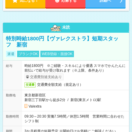
気になる！
応募する
詳細へ
未読
特別時給1800円【ヴァレクストラ】短期スタッ
フ 新宿
派遣
ブランクOK
WEB登録・面接OK
時給1800円 ※ご経験・スキルにより優遇 スマホでかんたんに
給与
前払いで給与が受け取れます（※上限、条件あり）
交通費別途支給あり
交通費全額支給（規定あり）
交通費
東京都新宿区
勤務地
新宿三丁目駅から徒歩2分
/
新宿(東京メトロ)駅
Valextra
09:30～20:30 実働7.5時間／休憩1.5時間 営業時間に合わせた
勤務時間
シフト制
3か月程度の短期予定 ※開始日はお気軽にご相談ください
期間