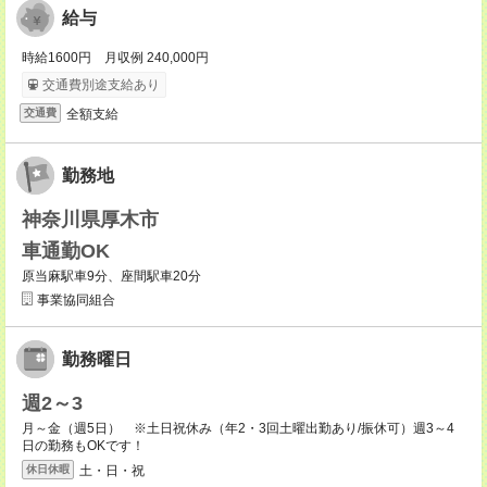
給与
時給1600円 月収例 240,000円
交通費別途支給あり
全額支給
交通費
勤務地
神奈川県厚木市
車通勤OK
原当麻駅車9分、座間駅車20分
事業協同組合
勤務曜日
週2～3
月～金（週5日） ※土日祝休み（年2・3回土曜出勤あり/振休可）週3～4
日の勤務もOKです！
土・日・祝
休日休暇