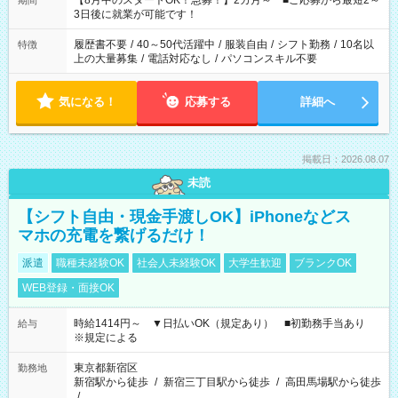
【8月中のスタートOK！急募！】2カ月～ ■ご応募から最短2～
期間
ね。 ※Wワーク希望の方へ 今ご覧のお仕事で希望する勤務時間
3日後に就業が可能です！
と、もう1つのお仕事の勤務時間。 合計で週40時間を超える場
合は応募できません。
履歴書不要
/
40～50代活躍中
/
服装自由
/
シフト勤務
/
10名以
特徴
上の大量募集
/
電話対応なし
/
パソコンスキル不要
気になる！
応募する
詳細へ
掲載日：2026.08.07
未読
【シフト自由・現金手渡しOK】iPhoneなどス
マホの充電を繋げるだけ！
派遣
職種未経験OK
社会人未経験OK
大学生歓迎
ブランクOK
WEB登録・面接OK
時給1414円～ ▼日払いOK（規定あり） ■初勤務手当あり
給与
※規定による
東京都新宿区
勤務地
新宿駅から徒歩
/
新宿三丁目駅から徒歩
/
高田馬場駅から徒歩
/
…