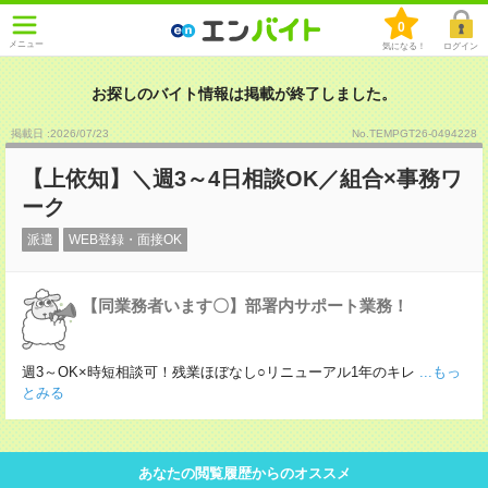
0
メニュー
気になる！
ログイン
お探しのバイト情報は掲載が終了しました。
掲載日 :2026
/
07
/
23
No.TEMPGT26-0494228
【上依知】＼週3～4日相談OK／組合×事務ワ
ーク
派遣
WEB登録・面接OK
【同業務者います〇】部署内サポート業務！
週3～OK×時短相談可！残業ほぼなし○リニューアル1年のキレ
...もっ
とみる
あなたの閲覧履歴からのオススメ