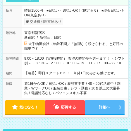
時給1500円 ■日払い・週払いOK！(規定あり) ■現金日払いも
給与
OK(規定あり)
交通費別途支給あり
東京都新宿区
勤務地
新宿駅
/
新宿三丁目駅
大手物流会社（年齢不問／「無理なく続けられる」と好評の
職場です！）
9:00～18:00（実動8時間） 希望の時間帯を選べます！ ＜シフト
勤務時間
例＞ ・8：30～12：00 ・10：00～19：00 ・17：00～22：00
・13：00～22：00 ・22：00～翌6：00 など
【急募】即日スタートＯＫ！ 単発1日のみから働けます。
期間
週1日からOK
/
日払いOK
/
履歴書不要
/
40～50代活躍中
/
副
特徴
業・WワークOK
/
服装自由
/
シフト勤務
/
10名以上の大量募
集
/
電話対応なし
/
パソコンスキル不要
気になる！
応募する
詳細へ