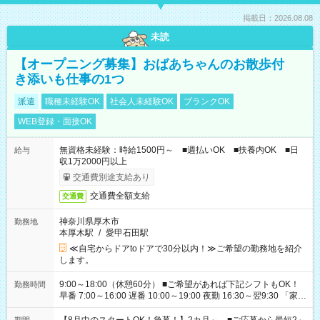
掲載日：2026.08.08
未読
【オープニング募集】おばあちゃんのお散歩付
き添いも仕事の1つ
派遣
職種未経験OK
社会人未経験OK
ブランクOK
WEB登録・面接OK
無資格未経験：時給1500円～ ■週払いOK ■扶養内OK ■日
給与
収1万2000円以上
交通費別途支給あり
交通費全額支給
交通費
神奈川県厚木市
勤務地
本厚木駅
/
愛甲石田駅
≪自宅からドアtoドアで30分以内！≫ご希望の勤務地を紹介
します。
9:00～18:00（休憩60分） ■ご希望があれば下記シフトもOK！
勤務時間
早番 7:00～16:00 遅番 10:00～19:00 夜勤 16:30～翌9:30 「家族
と休みを合わせたい」 「余裕を持って夕飯の準備がしたい」
「できれば残業はしたくない」 など、ご希望を教えてください