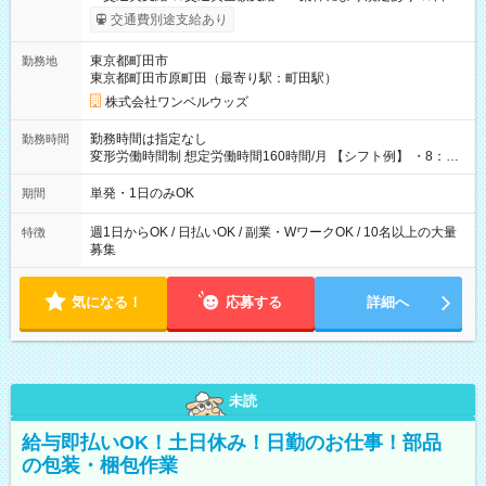
いOK！（規定あり） ┗働いたその日に現金GET♪ お仕事後はコ
交通費別途支給あり
ンビニATMから 日払い分を引き落とせます！ 【試用期間】試
用期間なし
東京都町田市
勤務地
東京都町田市原町田（最寄り駅：町田駅）
株式会社ワンベルウッズ
勤務時間は指定なし
勤務時間
変形労働時間制 想定労働時間160時間/月 【シフト例】 ・8：00
～21：00
単発・1日のみOK
期間
週1日からOK / 日払いOK / 副業・WワークOK / 10名以上の大量
特徴
募集
気になる！
応募する
詳細へ
未読
給与即払いOK！土日休み！日勤のお仕事！部品
の包装・梱包作業