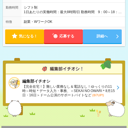
シフト制
勤務時間
1日あたりの実働時間：最大8時間/日 勤務時間 9：00～18：
00(実働8h、休憩1h) 土日祝含む週3日～OK、シフト制 ※もちろ
ん週5日勤務もOK♪ 勤務期間：2026年8月12日～9月9日※リスト
副業・WワークOK
特徴
全件完了で業務終了
気になる！
応募する
詳細へ
編集部イチオシ
【完全在宅！】難しい業務なし＆電話なし！ゆっくりの11
時～時短＊データ入力・事務、＜SEKAI NO OWARI＊8月15
日・16日＞ドーム公演のサポートバイトなど
(8/7UP!)