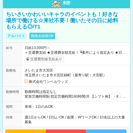
未読
ちいさいかわいいキャラのイベントも！好きな
場所で働ける☆来社不要！働いたその日に給料
もらえる◎/T1
アルバイト
職種未経験OK
日給13,000円～
給与
＋交通費支給 ★交通費全額支給！ ┗案件により規定あり ★日払
いOK！（規定あり） ┗働いたその日に現金GET♪ お仕事後はコ
交通費別途支給あり
ンビニATMから 日払い分を引き落とせます！ 【試用期間】試
用期間なし
さいたま市大宮区
勤務地
埼玉県さいたま市大宮区錦町（最寄り駅：大宮駅）
株式会社ワンベルウッズ
勤務時間は指定なし
勤務時間
変形労働時間制 想定労働時間160時間/月 【シフト例】 ・8：00
～21：00
単発・1日のみOK
期間
週1日からOK / 日払いOK / 副業・WワークOK / 10名以上の大量
特徴
募集