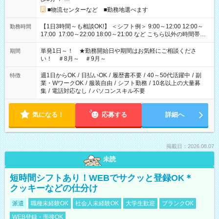
■物流センターなど ■勤務地選べます
【1日3時間～も相談OK!】 ＜シフト例＞ 9:00～12:00 12:00～
勤務時間
17:00 17:00～22:00 18:00～21:00 など こちら以外の時間帯も
お気軽にご相談ください！
単発1日～！ ★勤務開始日や期間はお気軽にご相談くださ
期間
い！ ＃8月～ ＃9月～
週1日からOK
/
日払いOK
/
履歴書不要
/
40～50代活躍中
/
副
特徴
業・WワークOK
/
服装自由
/
シフト勤務
/
10名以上の大量募
集
/
電話対応なし
/
パソコンスキル不要
気になる！
応募する
詳細へ
掲載日：2026.08.07
未読
短時間シフトあり！WEBでサクッと登録OK＊
クッキーなどの仕分け
派遣
職種未経験OK
社会人未経験OK
大学生歓迎
ブランクOK
WEB登録・面接OK