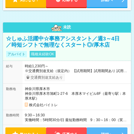
未読
☆しゅふ活躍中☆事務アシスタント／週3～4日
／時短シフトで無理なくスタート◎/厚木店
アルバイト
職種未経験OK
時給1,230円～
給与
※交通費別途支給（規定内） 【試用期間】試用期間あり 試用期
間の長さ：2ヶ月 雇用形態、給与は本採用時と同じです。
交通費別途支給あり
神奈川県厚木市
勤務地
神奈川県厚木市旭町1-27-6 本厚木マイビル8F（最寄り駅：本
厚木駅）
株式会社バイトレ
9:30～16:30
勤務時間
実働時間：5時間30分/日 最短勤務時間 9：30～16：00（実働
5.5時間） 9：30～16：30（実働6時間）、9：30～17：00（実
働6.5時間）など勤務時間選択可 ※週4日～相談可