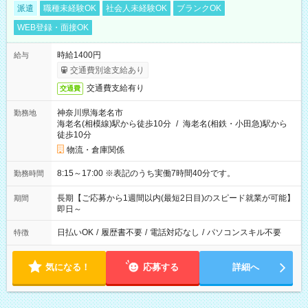
派遣
職種未経験OK
社会人未経験OK
ブランクOK
WEB登録・面接OK
時給1400円
給与
交通費別途支給あり
交通費支給有り
交通費
神奈川県海老名市
勤務地
海老名(相模線)駅から徒歩10分
/
海老名(相鉄・小田急)駅から
徒歩10分
物流・倉庫関係
8:15～17:00 ※表記のうち実働7時間40分です。
勤務時間
長期【ご応募から1週間以内(最短2日目)のスピード就業が可能】
期間
即日～
日払いOK
/
履歴書不要
/
電話対応なし
/
パソコンスキル不要
特徴
気になる！
応募する
詳細へ