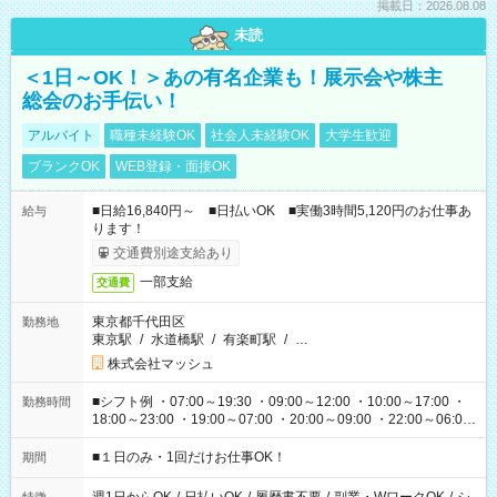
掲載日：2026.08.08
未読
＜1日～OK！＞あの有名企業も！展示会や株主
総会のお手伝い！
アルバイト
職種未経験OK
社会人未経験OK
大学生歓迎
ブランクOK
WEB登録・面接OK
■日給16,840円～ ■日払いOK ■実働3時間5,120円のお仕事あ
給与
ります！
交通費別途支給あり
一部支給
交通費
東京都千代田区
勤務地
東京駅
/
水道橋駅
/
有楽町駅
/
…
株式会社マッシュ
■シフト例 ・07:00～19:30 ・09:00～12:00 ・10:00～17:00 ・
勤務時間
18:00～23:00 ・19:00～07:00 ・20:00～09:00 ・22:00～06:00
etc ★最短で3時間で5,120円のお仕事から 15時間で2万円近く稼
げるお仕事も！ ご希望のお時間に合わせてご紹介！ ※シフトは
■１日のみ・1回だけお仕事OK！
期間
現場によって異なります。 ※勿論、休憩時間はあるのでご安心
ください！