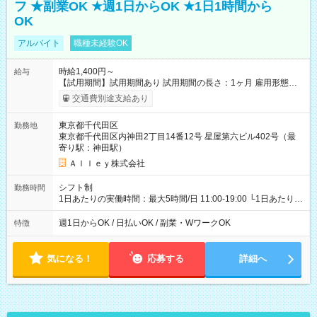
フ ★副業OK ★週1日からOK ★1日1時間から
OK
アルバイト
職種未経験OK
時給1,400円～
給与
【試用期間】試用期間あり 試用期間の長さ：1ヶ月 雇用形態、
給与は本採用時と同じです。
交通費別途支給あり
東京都千代田区
勤務地
東京都千代田区内神田2丁目14番12号 星屋第六ビル402号（最
寄り駅：神田駅）
Ａｌｌｅｙ株式会社
シフト制
勤務時間
1日あたりの実働時間：最大5時間/日 11:00-19:00 └1日あたりの
実働時間：1-5時間 └上記の時間帯内であれば、いつでも勤務可
能！ └平日・土曜日の中で、お好きな曜日でご勤務いただけま
週1日からOK / 日払いOK / 副業・WワークOK
特徴
す！ 【シフト例】 ・11:00～14:00 ・16:30～19:00 ・13:00～
18:00 などのように、自由な働き方が可能なお仕事です！
気になる！
応募する
詳細へ