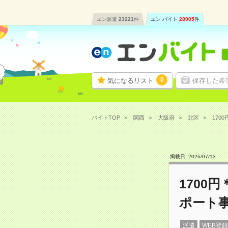
エン派遣
23221
件
エン バイト
28905
件
0
気になるリスト
保存した希
バイトTOP
関西
大阪府
北区
170
掲載日 :
2026
/
07
/
13
1700
ポート事
派遣
WEB登