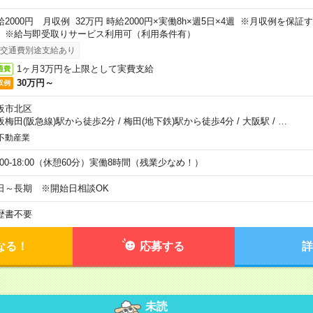
給2000円 月収例 32万円 時給2000円×実働8h×週5日×4週 ※月収例を保
。※給与即受取りサービス利用可（利用条件有）
交通費別途支給あり
1ヶ月3万円を上限として実費支給
通費
30万円～
収例
阪市北区
阪梅田(阪急線)駅から徒歩2分
/
梅田(地下鉄)駅から徒歩4分
/
大阪駅
/
…
不動産業
9:00-18:00（休憩60分）実働8時間（残業少なめ！）
日～長期 ※開始日相談OK
歴書不要
なる！
応募する
詳
未読