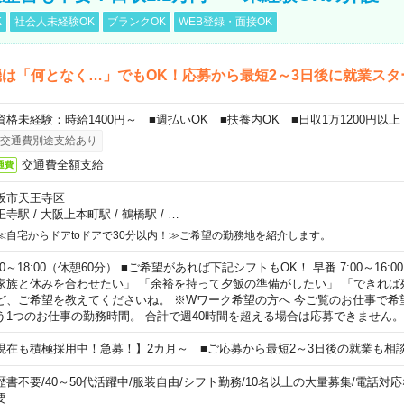
K
社会人未経験OK
ブランクOK
WEB登録・面接OK
は「何となく…」でもOK！応募から最短2～3日後に就業スタ
資格未経験：時給1400円～ ■週払いOK ■扶養内OK ■日収1万1200円以上
交通費別途支給あり
交通費全額支給
通費
阪市天王寺区
王寺駅
/
大阪上本町駅
/
鶴橋駅
/
…
≪自宅からドアtoドアで30分以内！≫ご希望の勤務地を紹介します。
00～18:00（休憩60分） ■ご希望があれば下記シフトもOK！ 早番 7:00～16:00 遅
家族と休みを合わせたい」 「余裕を持って夕飯の準備がしたい」 「できれば
ど、ご希望を教えてくださいね。 ※Wワーク希望の方へ 今ご覧のお仕事で希
う1つのお仕事の勤務時間。 合計で週40時間を超える場合は応募できません。
現在も積極採用中！急募！】2カ月～ ■ご応募から最短2～3日後の就業も相
歴書不要
/
40～50代活躍中
/
服装自由
/
シフト勤務
/
10名以上の大量募集
/
電話対応
要