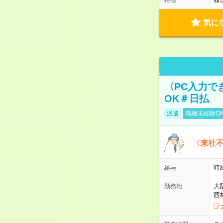
気に
〈PC入力で
OK＃日払
派遣
職種未経験O
〈来社
時給
給与
大
勤務地
西