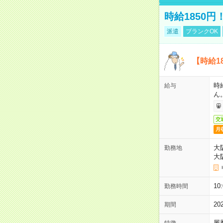
時給1850
派遣
ブランクOK
【時給1
時
給与
ん
交
月
大
勤務地
大
1
勤務時間
2
期間
履
特徴