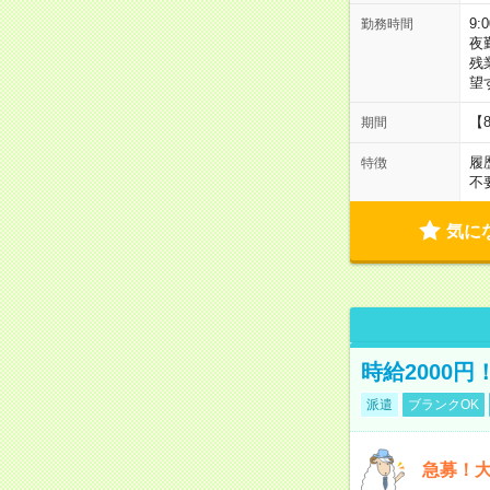
9:
勤務時間
夜
残
望
【
期間
履
特徴
不
気に
時給2000
派遣
ブランクOK
急募！大