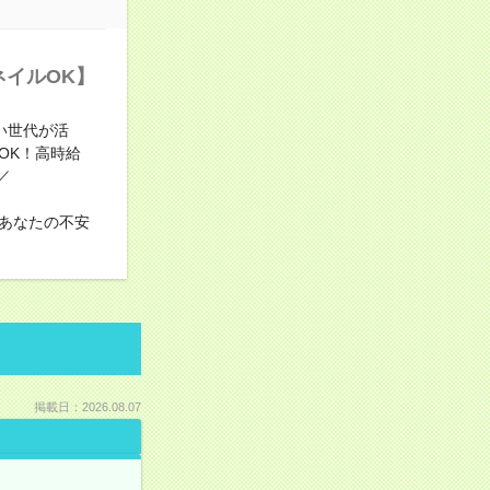
ネイルOK】
い世代が活
OK！高時給
／
あなたの不安
掲載日：2026.08.07