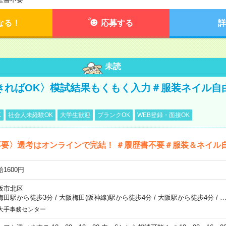
なる！
応募する
詳
未読
きればOK〉模試結果もくもく入力＃服装ネイル自
K
社会人未経験OK
大学生歓迎
ブランクOK
WEB登録・面接OK
不要〉選考はオンラインで完結！ ＃履歴書不要＃服装＆ネイル
1600円
阪市北区
梅田駅から徒歩3分
/
大阪梅田(阪神線)駅から徒歩4分
/
大阪駅から徒歩4分
/
大手事務センター