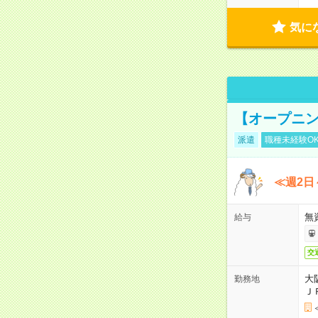
気に
【オープニン
派遣
職種未経験O
≪週2日
無
給与
交
大
勤務地
Ｊ