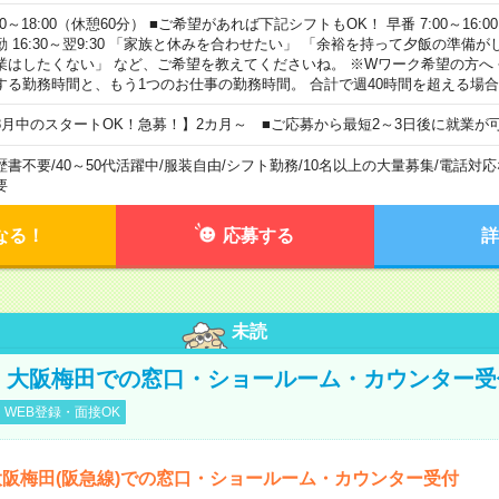
00～18:00（休憩60分） ■ご希望があれば下記シフトもOK！ 早番 7:00～16:00 遅
勤 16:30～翌9:30 「家族と休みを合わせたい」 「余裕を持って夕飯の準備
業はしたくない」 など、ご希望を教えてくださいね。 ※Wワーク希望の方へ
する勤務時間と、もう1つのお仕事の勤務時間。 合計で週40時間を超える場
8月中のスタートOK！急募！】2カ月～ ■ご応募から最短2～3日後に就業が
歴書不要
/
40～50代活躍中
/
服装自由
/
シフト勤務
/
10名以上の大量募集
/
電話対応
要
なる！
応募する
詳
未読
円！大阪梅田での窓口・ショールーム・カウンター受
WEB登録・面接OK
阪梅田(阪急線)での窓口・ショールーム・カウンター受付