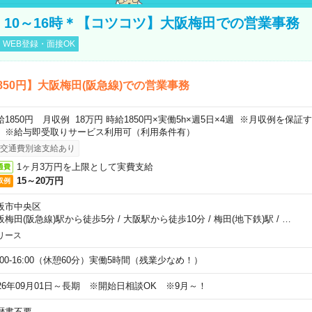
円！10～16時＊【コツコツ】大阪梅田での営業事務
WEB登録・面接OK
850円】大阪梅田(阪急線)での営業事務
給1850円 月収例 18万円 時給1850円×実働5h×週5日×4週 ※月収例を保
。※給与即受取りサービス利用可（利用条件有）
交通費別途支給あり
1ヶ月3万円を上限として実費支給
通費
15～20万円
収例
阪市中央区
阪梅田(阪急線)駅から徒歩5分
/
大阪駅から徒歩10分
/
梅田(地下鉄)駅
/
…
リース
0:00-16:00（休憩60分）実働5時間（残業少なめ！）
026年09月01日～長期 ※開始日相談OK ※9月～！
歴書不要