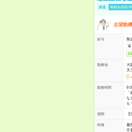
派遣
職種未経験O
志望動機
無
給与
交
大
勤務地
天
9:
勤務時間
「
な
も
【
期間
履
特徴
不