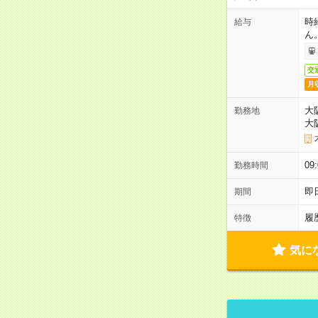
時
給与
ん
交
月
大
勤務地
大
0
勤務時間
即
期間
履
特徴
気に