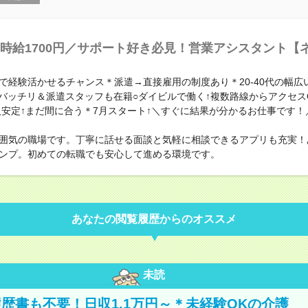
時給1700円／サポート好き必見！営業アシスタント【
で経験活かせるチャンス＊派遣→直接雇用の制度あり＊20‐40代の幅広
制バッチリ＆派遣スタッフも在籍○ダイビルで働く↑複数路線からアクセス
収入安定↑まだ間に合う＊7月スタート↑＼すぐに結果が分かるお仕事です！
囲気の職場です。丁寧に話せる面談と気軽に相談できるアプリも充実！
ンプ。初めての転職でも安心して進める環境です。
あなたの閲覧履歴からのオススメ
未読
歴書も不要！日収1.1万円～＊未経験OKの介護