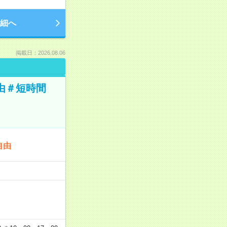
細へ
掲載日：2026.08.06
由＃短時間
自由
…