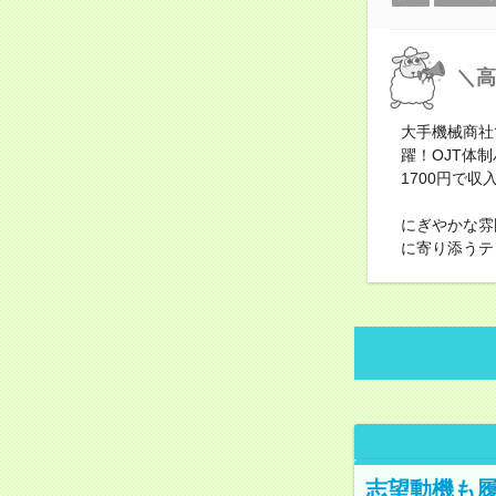
＼高
大手機械商社
躍！OJT体
1700円で
にぎやかな雰
に寄り添うテ
志望動機も履