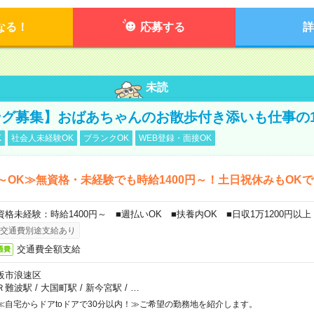
なる！
応募する
詳
未読
グ募集】おばあちゃんのお散歩付き添いも仕事の
K
社会人未経験OK
ブランクOK
WEB登録・面接OK
～OK≫無資格・未経験でも時給1400円～！土日祝休みもOK
資格未経験：時給1400円～ ■週払いOK ■扶養内OK ■日収1万1200円以上
交通費別途支給あり
交通費全額支給
通費
阪市浪速区
Ｒ難波駅
/
大国町駅
/
新今宮駅
/
…
≪自宅からドアtoドアで30分以内！≫ご希望の勤務地を紹介します。