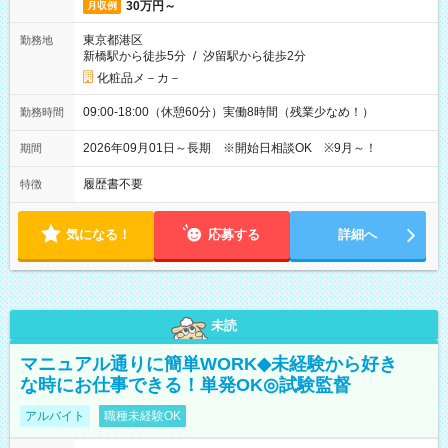
30万円～
月収例
東京都港区
勤務地
新橋駅から徒歩5分
/
汐留駅から徒歩2分
化粧品メ－カ－
09:00-18:00（休憩60分）実働8時間（残業少なめ！）
勤務時間
2026年09月01日～長期 ※開始日相談OK ※9月～！
期間
履歴書不要
特徴
気になる！
応募する
詳細へ
未読
マニュアル通りに簡単WORK◆未経験から好き
な時にお仕事できる！単発OK◎試験監督
アルバイト
職種未経験OK