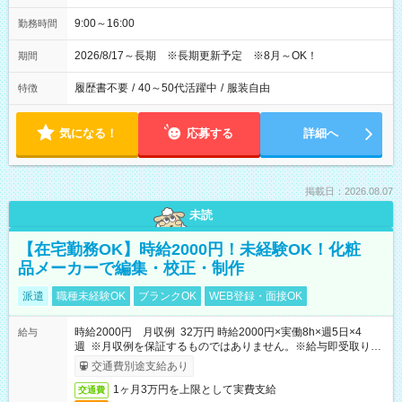
9:00～16:00
勤務時間
2026/8/17～長期 ※長期更新予定 ※8月～OK！
期間
履歴書不要
/
40～50代活躍中
/
服装自由
特徴
気になる！
応募する
詳細へ
掲載日：2026.08.07
未読
【在宅勤務OK】時給2000円！未経験OK！化粧
品メーカーで編集・校正・制作
派遣
職種未経験OK
ブランクOK
WEB登録・面接OK
時給2000円 月収例 32万円 時給2000円×実働8h×週5日×4
給与
週 ※月収例を保証するものではありません。※給与即受取りサ
ービス利用可（利用条件有）
交通費別途支給あり
1ヶ月3万円を上限として実費支給
交通費