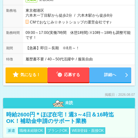
東京都港区
勤務地
六本木一丁目駅から徒歩2分
/
六本木駅から徒歩8分
CMでおなじみ☆ネットショップの運営会社です♪
09:00～17:00(実働7時間 休憩1時間) ※10時～18時も調整可能
勤務時間
です！
【急募】即日～長期 ※8月～！
期間
履歴書不要
/
40～50代活躍中
/
服装自由
特徴
気になる！
応募する
詳細へ
掲載日：2026.08.07
未読
時給2600円＊ほぼ在宅！週3～4日＆16時迄
OK！補助金申請のサポート業務
派遣
職種未経験OK
ブランクOK
WEB登録・面接OK