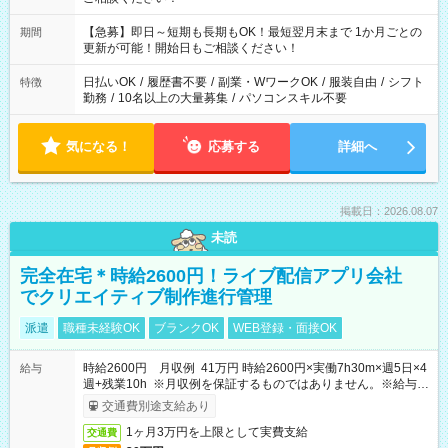
【急募】即日～短期も長期もOK！最短翌月末まで 1か月ごとの
期間
更新が可能！開始日もご相談ください！
日払いOK
/
履歴書不要
/
副業・WワークOK
/
服装自由
/
シフト
特徴
勤務
/
10名以上の大量募集
/
パソコンスキル不要
気になる！
応募する
詳細へ
掲載日：2026.08.07
未読
完全在宅＊時給2600円！ライブ配信アプリ会社
でクリエイティブ制作進行管理
派遣
職種未経験OK
ブランクOK
WEB登録・面接OK
時給2600円 月収例 41万円 時給2600円×実働7h30m×週5日×4
給与
週+残業10h ※月収例を保証するものではありません。※給与即
受取りサービス利用可（利用条件有）
交通費別途支給あり
1ヶ月3万円を上限として実費支給
交通費