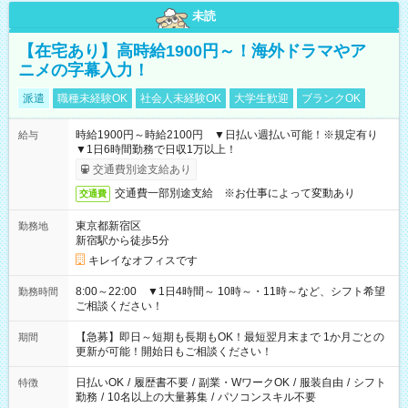
未読
【在宅あり】高時給1900円～！海外ドラマやア
ニメの字幕入力！
派遣
職種未経験OK
社会人未経験OK
大学生歓迎
ブランクOK
時給1900円～時給2100円 ▼日払い週払い可能！※規定有り
給与
▼1日6時間勤務で日収1万以上！
交通費別途支給あり
交通費一部別途支給 ※お仕事によって変動あり
交通費
東京都新宿区
勤務地
新宿駅から徒歩5分
キレイなオフィスです
8:00～22:00 ▼1日4時間～ 10時～・11時～など、シフト希望
勤務時間
ご相談ください！
【急募】即日～短期も長期もOK！最短翌月末まで 1か月ごとの
期間
更新が可能！開始日もご相談ください！
日払いOK
/
履歴書不要
/
副業・WワークOK
/
服装自由
/
シフト
特徴
勤務
/
10名以上の大量募集
/
パソコンスキル不要