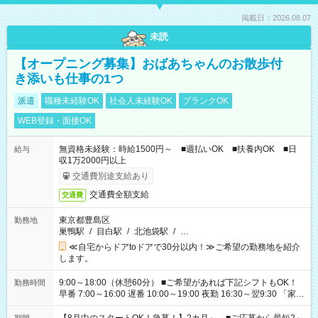
掲載日：2026.08.07
未読
【オープニング募集】おばあちゃんのお散歩付
き添いも仕事の1つ
派遣
職種未経験OK
社会人未経験OK
ブランクOK
WEB登録・面接OK
無資格未経験：時給1500円～ ■週払いOK ■扶養内OK ■日
給与
収1万2000円以上
交通費別途支給あり
交通費全額支給
交通費
東京都豊島区
勤務地
巣鴨駅
/
目白駅
/
北池袋駅
/
…
≪自宅からドアtoドアで30分以内！≫ご希望の勤務地を紹介
します。
9:00～18:00（休憩60分） ■ご希望があれば下記シフトもOK！
勤務時間
早番 7:00～16:00 遅番 10:00～19:00 夜勤 16:30～翌9:30 「家族
と休みを合わせたい」 「余裕を持って夕飯の準備がしたい」
「できれば残業はしたくない」 など、ご希望を教えてください