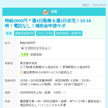
掲載日：2026.08.05
未読
時給2600円＊週4日勤務＆週3日在宅！10-16
時！電話なし！補助金申請サポ
派遣
職種未経験OK
ブランクOK
WEB登録・面接OK
時給2600円
給与
交通費別途支給あり
全額支給
交通費
東京都中央区
勤務地
八丁堀(東京都)駅から徒歩2分
/
茅場町駅から徒歩6分
建設業界向けのAIサービスの提供など
10:00～16:00(実働5時間 休憩1時間) ※定時：10:00～
勤務時間
19:00（※終わりの時間：16:00～19:00で相談可！）
2026年09月上旬～長期 ※9月～！
期間
履歴書不要
/
40～50代活躍中
/
副業・WワークOK
/
服装自由
/
特徴
電話対応なし
/
パソコンスキル不要