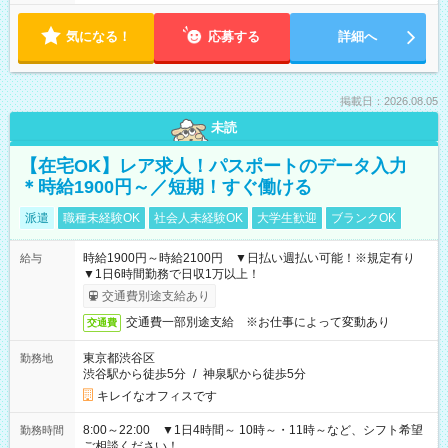
気になる！
応募する
詳細へ
掲載日：2026.08.05
未読
【在宅OK】レア求人！パスポートのデータ入力
＊時給1900円～／短期！すぐ働ける
派遣
職種未経験OK
社会人未経験OK
大学生歓迎
ブランクOK
時給1900円～時給2100円 ▼日払い週払い可能！※規定有り
給与
▼1日6時間勤務で日収1万以上！
交通費別途支給あり
交通費一部別途支給 ※お仕事によって変動あり
交通費
東京都渋谷区
勤務地
渋谷駅から徒歩5分
/
神泉駅から徒歩5分
キレイなオフィスです
8:00～22:00 ▼1日4時間～ 10時～・11時～など、シフト希望
勤務時間
ご相談ください！