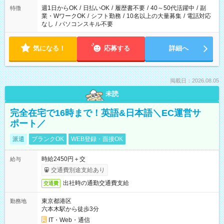
週1日からOK
/
日払いOK
/
履歴書不要
/
40～50代活躍中
/
副
特徴
業・WワークOK
/
シフト勤務
/
10名以上の大量募集
/
電話対応
なし
/
パソコンスキル不要
気になる！
応募する
詳細へ
掲載日：2026.08.05
未読
完全在宅で16時まで！英語&日本語＼EC運営サ
ポート／
派遣
ブランクOK
WEB登録・面接OK
時給2450円＋交
給与
交通費別途支給あり
出社時の通勤交通費支給
交通費
東京都港区
勤務地
六本木駅から徒歩3分
IT・Web・通信