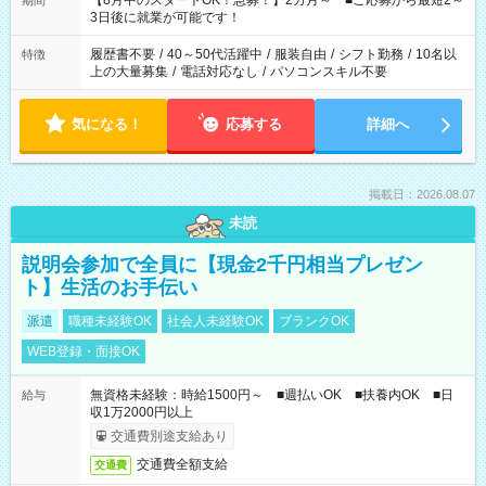
【8月中のスタートOK！急募！】2カ月～ ■ご応募から最短2～
期間
ね。 ※Wワーク希望の方へ 今ご覧のお仕事で希望する勤務時間
3日後に就業が可能です！
と、もう1つのお仕事の勤務時間。 合計で週40時間を超える場
合は応募できません。
履歴書不要
/
40～50代活躍中
/
服装自由
/
シフト勤務
/
10名以
特徴
上の大量募集
/
電話対応なし
/
パソコンスキル不要
気になる！
応募する
詳細へ
掲載日：2026.08.07
未読
説明会参加で全員に【現金2千円相当プレゼン
ト】生活のお手伝い
派遣
職種未経験OK
社会人未経験OK
ブランクOK
WEB登録・面接OK
無資格未経験：時給1500円～ ■週払いOK ■扶養内OK ■日
給与
収1万2000円以上
交通費別途支給あり
交通費全額支給
交通費