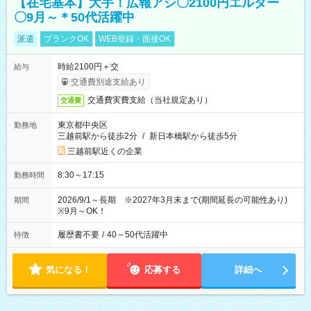
【在宅基本】大手！広報アシ〇2100円エルダー
〇9月～＊50代活躍中
派遣
ブランクOK
WEB登録・面接OK
時給2100円＋交
給与
交通費別途支給あり
交通費実費支給（当社規定あり）
交通費
東京都中央区
勤務地
三越前駅から徒歩2分
/
新日本橋駅から徒歩5分
三越前駅近くの企業
8:30～17:15
勤務時間
2026/9/1～長期 ※2027年3月末まで(期間延長の可能性あり)
期間
※9月～OK！
履歴書不要
/
40～50代活躍中
特徴
気になる！
応募する
詳細へ