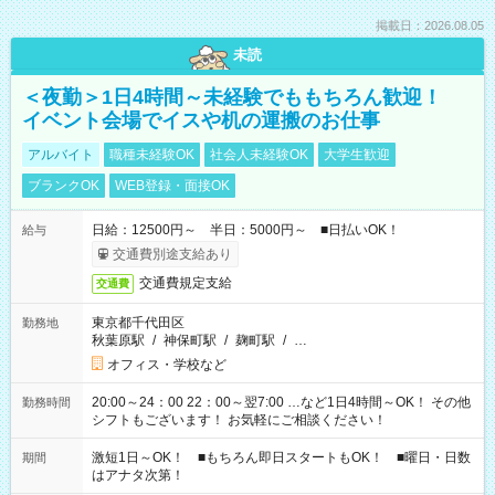
掲載日：2026.08.05
未読
＜夜勤＞1日4時間～未経験でももちろん歓迎！
イベント会場でイスや机の運搬のお仕事
アルバイト
職種未経験OK
社会人未経験OK
大学生歓迎
ブランクOK
WEB登録・面接OK
日給：12500円～ 半日：5000円～ ■日払いOK！
給与
交通費別途支給あり
交通費規定支給
交通費
東京都千代田区
勤務地
秋葉原駅
/
神保町駅
/
麹町駅
/
…
オフィス・学校など
20:00～24：00 22：00～翌7:00 …など1日4時間～OK！ その他
勤務時間
シフトもございます！ お気軽にご相談ください！
激短1日～OK！ ■もちろん即日スタートもOK！ ■曜日・日数
期間
はアナタ次第！