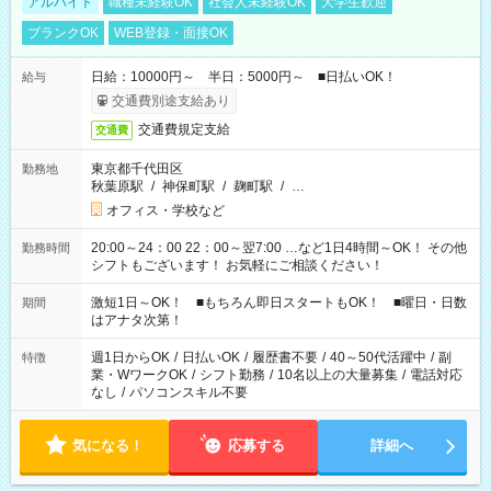
アルバイト
職種未経験OK
社会人未経験OK
大学生歓迎
ブランクOK
WEB登録・面接OK
日給：10000円～ 半日：5000円～ ■日払いOK！
給与
交通費別途支給あり
交通費規定支給
交通費
東京都千代田区
勤務地
秋葉原駅
/
神保町駅
/
麹町駅
/
…
オフィス・学校など
20:00～24：00 22：00～翌7:00 …など1日4時間～OK！ その他
勤務時間
シフトもございます！ お気軽にご相談ください！
激短1日～OK！ ■もちろん即日スタートもOK！ ■曜日・日数
期間
はアナタ次第！
週1日からOK
/
日払いOK
/
履歴書不要
/
40～50代活躍中
/
副
特徴
業・WワークOK
/
シフト勤務
/
10名以上の大量募集
/
電話対応
なし
/
パソコンスキル不要
気になる！
応募する
詳細へ