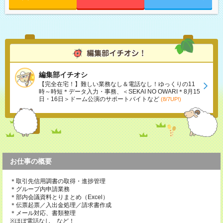
編集部イチオシ
【完全在宅！】難しい業務なし＆電話なし！ゆっくりの11
時～時短＊データ入力・事務、＜SEKAI NO OWARI＊8月15
日・16日＞ドーム公演のサポートバイトなど
(8/7UP!)
お仕事の概要
＊取引先信用調書の取得・進捗管理
＊グループ内申請業務
＊部内会議資料とりまとめ（Excel）
＊伝票起票／入出金処理／請求書作成
＊メール対応、書類整理
※ほぼ電話なし など！