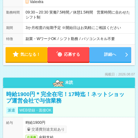
Valextra
09:30～20:30 実働7.5時間／休憩1.5時間 営業時間に合わせた
勤務時間
シフト制
3か月程度の短期予定 ※開始日はお気軽にご相談ください
期間
副業・WワークOK
/
シフト勤務
/
パソコンスキル不要
特徴
気になる！
応募する
詳細へ
掲載日：2026.08.07
未読
時給1900円＊完全在宅！17時迄！ネットショッ
プ運営会社で与信業務
派遣
WEB登録・面接OK
時給1900円
給与
交通費別途支給あり
全額支給
交通費