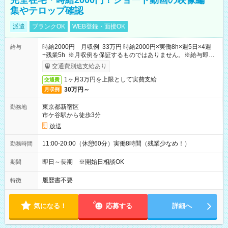
完全在宅＊時給2000円！ショート動画の映像編
集やテロップ確認
派遣
ブランクOK
WEB登録・面接OK
時給2000円 月収例 33万円 時給2000円×実働8h×週5日×4週
給与
+残業5h ※月収例を保証するものではありません。※給与即受
取りサービス利用可（利用条件有）
交通費別途支給あり
1ヶ月3万円を上限として実費支給
交通費
30万円～
月収例
東京都新宿区
勤務地
市ケ谷駅から徒歩3分
放送
11:00-20:00（休憩60分）実働8時間（残業少なめ！）
勤務時間
即日～長期 ※開始日相談OK
期間
履歴書不要
特徴
気になる！
応募する
詳細へ