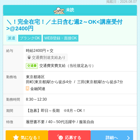
掲載日：2026.08.07
未読
＼！完全在宅！／土日含む週2～OK<講座受付
>@2400円
派遣
ブランクOK
WEB登録・面接OK
時給2400円＋交
給与
交通費別途支給あり
交通費実費支給（当社規定あり）
交通費
東京都港区
勤務地
田町(東京都)駅から徒歩4分
/
三田(東京都)駅から徒歩7分
金融関連
8:30～12:30
勤務時間
【急募】即日～長期 ※8月～OK！
期間
履歴書不要
/
40～50代活躍中
/
服装自由
特徴
気になる！
応募する
詳細へ