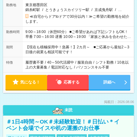
東京都墨田区
勤務地
錦糸町駅
/
とうきょうスカイツリー駅
/
京成曳舟駅
/
…
≪自宅からドアtoドアで30分以内！≫ご希望の勤務地を紹介
します。
9:00～18:00（休憩60分） ■ご希望があれば下記シフトもOK！
勤務時間
早番 7:00～16:00 遅番 10:00～19:00 「家族と休みを合わせた
い」 「余裕を持って夕飯の準備がしたい」 「できれば残業はし
たくない」 など、ご希望を教えてくださいね。 ※Wワーク希望
【現在も積極採用中！急募！】2カ月～ ■ご応募から最短2～3
期間
の方へ 今ご覧のお仕事で希望する勤務時間と、もう1つのお仕事
日後の就業も相談可能です！
の勤務時間。 合計で週40時間を超える場合は応募できません。
履歴書不要
/
40～50代活躍中
/
服装自由
/
シフト勤務
/
10名以
特徴
上の大量募集
/
電話対応なし
/
パソコンスキル不要
気になる！
応募する
詳細へ
掲載日：2026.08.06
未読
＃1日4時間～OK＃未経験歓迎！＃日払い＊イ
ベント会場でイスや机の運搬のお仕事