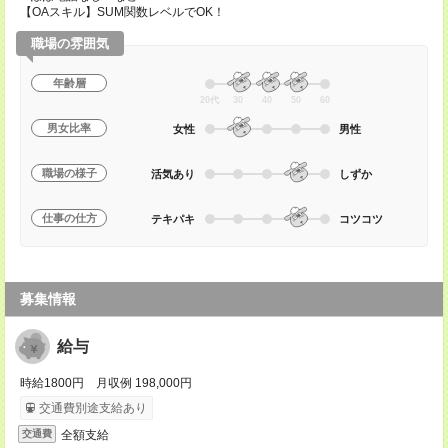
【OAスキル】SUM関数レベルでOK！
職場の雰囲気
年齢層
20代
30
40
50
60
男女比率
女性
男性
職場の様子
活気あり
しずか
仕事の仕方
テキパキ
コツコツ
募集情報
給与
時給1800円 月収例 198,000円
交通費別途支給あり
全額支給
交通費