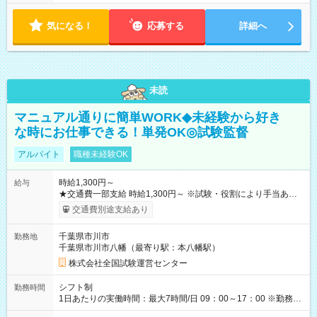
気になる！
応募する
詳細へ
未読
マニュアル通りに簡単WORK◆未経験から好き
な時にお仕事できる！単発OK◎試験監督
アルバイト
職種未経験OK
時給1,300円～
給与
★交通費一部支給 時給1,300円～ ※試験・役割により手当あり
※勤務回数により昇給あり 【即給（前払い）オプションあ
交通費別途支給あり
り！】 希望される場合、勤務から1週間ほどで給与の一部を受け
取れます。 ※手数料418円がかかります。 【過去試験日の収入
千葉県市川市
勤務地
例】 ・河合塾模擬試験 8:30～17:30（休憩1時間） 時給1,300円
千葉県市川市八幡（最寄り駅：本八幡駅）
×8時間＝日収10,400円＋交通費 ※当日の役割により時給＋100
円の場合あり ・国家試験 7:00～13:30（休憩なし） 時給1,300
株式会社全国試験運営センター
円（役割手当＋100円）×6時間＝日収8,400円＋交通費 【試用期
間】試用期間なし
シフト制
勤務時間
1日あたりの実働時間：最大7時間/日 09：00～17：00 ※勤務時
間は 試験により異なります。