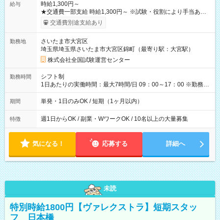
時給1,300円～
給与
★交通費一部支給 時給1,300円～ ※試験・役割により手当あり
※勤務回数により昇給あり 【即給（前払い）オプションあ
交通費別途支給あり
り！】 希望される場合、勤務から1週間ほどで給与の一部を受け
取れます。 ※手数料418円がかかります。 【過去試験日の収入
さいたま市大宮区
勤務地
例】 ・河合塾模擬試験 8:30～17:30（休憩1時間） 時給1,300円
埼玉県埼玉県さいたま市大宮区錦町（最寄り駅：大宮駅）
×8時間＝日収10,400円＋交通費 ※当日の役割により時給＋100
円の場合あり ・国家試験 7:00～13:30（休憩なし） 時給1,300
株式会社全国試験運営センター
円（役割手当＋100円）×6時間＝日収8,400円＋交通費 【試用期
間】試用期間なし
シフト制
勤務時間
1日あたりの実働時間：最大7時間/日 09：00～17：00 ※勤務時
間は 試験により異なります。
単発・1日のみOK / 短期（1ヶ月以内）
期間
週1日からOK / 副業・WワークOK / 10名以上の大量募集
特徴
気になる！
応募する
詳細へ
未読
特別時給1800円【ヴァレクストラ】短期スタッ
フ 日本橋