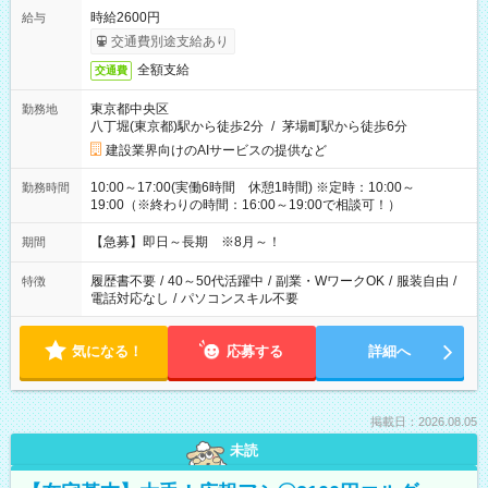
時給2600円
給与
交通費別途支給あり
全額支給
交通費
東京都中央区
勤務地
八丁堀(東京都)駅から徒歩2分
/
茅場町駅から徒歩6分
建設業界向けのAIサービスの提供など
10:00～17:00(実働6時間 休憩1時間) ※定時：10:00～
勤務時間
19:00（※終わりの時間：16:00～19:00で相談可！）
【急募】即日～長期 ※8月～！
期間
履歴書不要
/
40～50代活躍中
/
副業・WワークOK
/
服装自由
/
特徴
電話対応なし
/
パソコンスキル不要
気になる！
応募する
詳細へ
掲載日：2026.08.05
未読