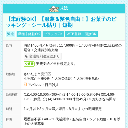
未読
【未経験OK】【服装＆髪色自由！】お菓子のピ
ッキング・シール貼り｜短期
派遣
職種未経験OK
ブランクOK
WEB登録・面接OK
時給1400円／月収例：117,600円＝1,400円×4時間×21日勤務の
給与
場合＋交通費別途支給
交通費別途支給あり
実費支給／当社規定あり。
交通費
さいたま市見沼区
勤務地
七里駅から車6分
/
大宮公園駅
/
大宮(埼玉県)駅
アパレル・日用雑貨
(1)14:00-18:00(休憩0分) (2)14:00-19:00(休憩0分) (3)14:00-
勤務時間
19:30(休憩0分) (4)14:00-20:00(休憩45分) ※お好きな時間が選べ
ます
1ヶ月以上3ヶ月未満／即日～8月末までの期間限定
期間
履歴書不要
/
40～50代活躍中
/
服装自由
/
シフト勤務
/
10名以
特徴
上の大量募集