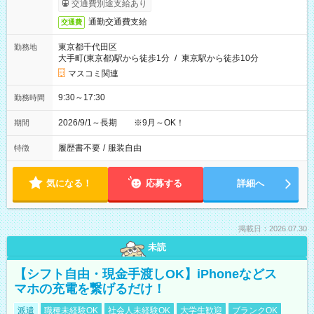
交通費別途支給あり
通勤交通費支給
交通費
東京都千代田区
勤務地
大手町(東京都)駅から徒歩1分
/
東京駅から徒歩10分
マスコミ関連
9:30～17:30
勤務時間
2026/9/1～長期 ※9月～OK！
期間
履歴書不要
/
服装自由
特徴
気になる！
応募する
詳細へ
掲載日：2026.07.30
未読
【シフト自由・現金手渡しOK】iPhoneなどス
マホの充電を繋げるだけ！
派遣
職種未経験OK
社会人未経験OK
大学生歓迎
ブランクOK