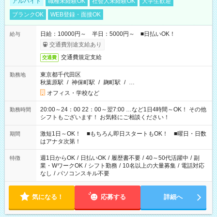
アルバイト
職種未経験OK
社会人未経験OK
大学生歓迎
ブランクOK
WEB登録・面接OK
日給：10000円～ 半日：5000円～ ■日払いOK！
給与
交通費別途支給あり
交通費規定支給
交通費
東京都千代田区
勤務地
秋葉原駅
/
神保町駅
/
麹町駅
/
…
オフィス・学校など
20:00～24：00 22：00～翌7:00 …など1日4時間～OK！ その他
勤務時間
シフトもございます！ お気軽にご相談ください！
激短1日～OK！ ■もちろん即日スタートもOK！ ■曜日・日数
期間
はアナタ次第！
週1日からOK
/
日払いOK
/
履歴書不要
/
40～50代活躍中
/
副
特徴
業・WワークOK
/
シフト勤務
/
10名以上の大量募集
/
電話対応
なし
/
パソコンスキル不要
気になる！
応募する
詳細へ