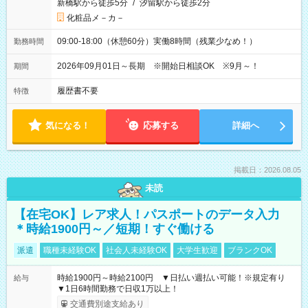
新橋駅から徒歩5分
/
汐留駅から徒歩2分
化粧品メ－カ－
09:00-18:00（休憩60分）実働8時間（残業少なめ！）
勤務時間
2026年09月01日～長期 ※開始日相談OK ※9月～！
期間
履歴書不要
特徴
気になる！
応募する
詳細へ
掲載日：2026.08.05
未読
【在宅OK】レア求人！パスポートのデータ入力
＊時給1900円～／短期！すぐ働ける
派遣
職種未経験OK
社会人未経験OK
大学生歓迎
ブランクOK
時給1900円～時給2100円 ▼日払い週払い可能！※規定有り
給与
▼1日6時間勤務で日収1万以上！
交通費別途支給あり