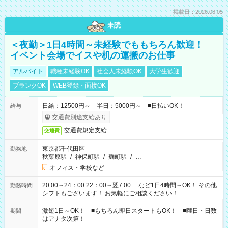
掲載日：2026.08.05
未読
＜夜勤＞1日4時間～未経験でももちろん歓迎！
イベント会場でイスや机の運搬のお仕事
アルバイト
職種未経験OK
社会人未経験OK
大学生歓迎
ブランクOK
WEB登録・面接OK
日給：12500円～ 半日：5000円～ ■日払いOK！
給与
交通費別途支給あり
交通費規定支給
交通費
東京都千代田区
勤務地
秋葉原駅
/
神保町駅
/
麹町駅
/
…
オフィス・学校など
20:00～24：00 22：00～翌7:00 …など1日4時間～OK！ その他
勤務時間
シフトもございます！ お気軽にご相談ください！
激短1日～OK！ ■もちろん即日スタートもOK！ ■曜日・日数
期間
はアナタ次第！