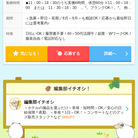
◆11：00～18：30のうち実働6時間、休憩60分 ※11：00～18：
勤務時間
00 または 11：30～18：30 。*。ブランクOK！。*。 例え
ば前職が、 在宅/財団法人/事務/コールセンター/受付/販売/カフェ
スタッフ スイーツ販売/ホテルフロント/化粧品販売/など 様々な
＜急募＞即日～長期／8月～9月～も相談OK！応募から最短即日
期間
業界から入社して活躍されています♪
には選考案内♪
日払いOK
/
履歴書不要
/
40～50代活躍中
/
副業・WワークOK
/
特徴
服装自由
/
電話対応なし
気になる！
応募する
詳細へ
編集部イチオシ
＜ホテルの備品を運ぶだけ＞単発・短時間～OK／安心の日
給保障＊夜勤、＜単発＊1日～OK！＞コンサートなどのグッ
ズ販売スタッフ＊など
(8/6UP!)