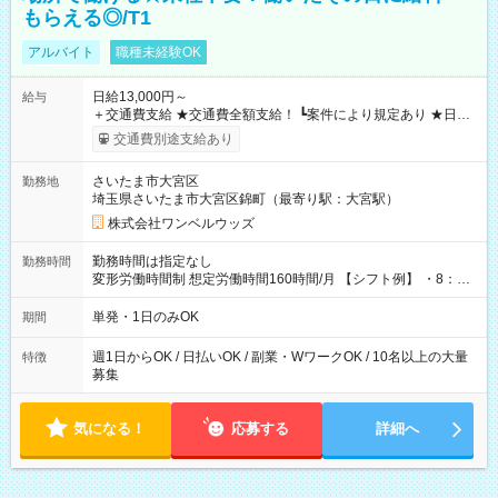
もらえる◎/T1
アルバイト
職種未経験OK
日給13,000円～
給与
＋交通費支給 ★交通費全額支給！ ┗案件により規定あり ★日払
いOK！（規定あり） ┗働いたその日に現金GET♪ お仕事後はコ
交通費別途支給あり
ンビニATMから 日払い分を引き落とせます！ 【試用期間】試
用期間なし
さいたま市大宮区
勤務地
埼玉県さいたま市大宮区錦町（最寄り駅：大宮駅）
株式会社ワンベルウッズ
勤務時間は指定なし
勤務時間
変形労働時間制 想定労働時間160時間/月 【シフト例】 ・8：00
～21：00
単発・1日のみOK
期間
週1日からOK / 日払いOK / 副業・WワークOK / 10名以上の大量
特徴
募集
気になる！
応募する
詳細へ