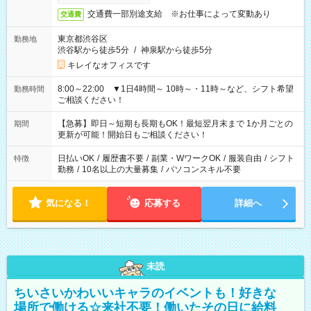
交通費一部別途支給 ※お仕事によって変動あり
交通費
東京都渋谷区
勤務地
渋谷駅から徒歩5分
/
神泉駅から徒歩5分
キレイなオフィスです
8:00～22:00 ▼1日4時間～ 10時～・11時～など、シフト希望
勤務時間
ご相談ください！
【急募】即日～短期も長期もOK！最短翌月末まで 1か月ごとの
期間
更新が可能！開始日もご相談ください！
日払いOK
/
履歴書不要
/
副業・WワークOK
/
服装自由
/
シフト
特徴
勤務
/
10名以上の大量募集
/
パソコンスキル不要
気になる！
応募する
詳細へ
未読
ちいさいかわいいキャラのイベントも！好きな
場所で働ける☆来社不要！働いたその日に給料