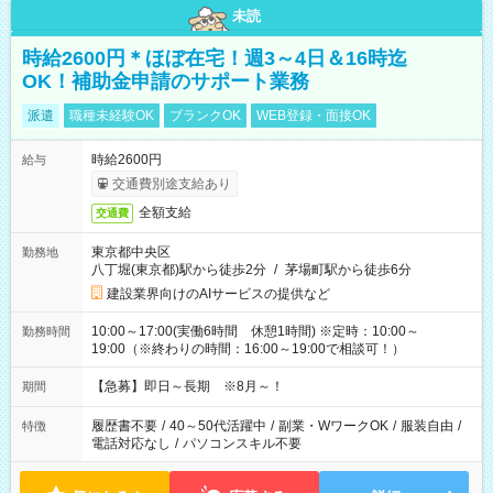
未読
時給2600円＊ほぼ在宅！週3～4日＆16時迄
OK！補助金申請のサポート業務
派遣
職種未経験OK
ブランクOK
WEB登録・面接OK
時給2600円
給与
交通費別途支給あり
全額支給
交通費
東京都中央区
勤務地
八丁堀(東京都)駅から徒歩2分
/
茅場町駅から徒歩6分
建設業界向けのAIサービスの提供など
10:00～17:00(実働6時間 休憩1時間) ※定時：10:00～
勤務時間
19:00（※終わりの時間：16:00～19:00で相談可！）
【急募】即日～長期 ※8月～！
期間
履歴書不要
/
40～50代活躍中
/
副業・WワークOK
/
服装自由
/
特徴
電話対応なし
/
パソコンスキル不要