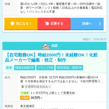
週1日からOK
/
日払いOK
/
履歴書不要
/
40～50代活躍中
/
副
特徴
業・WワークOK
/
シフト勤務
/
10名以上の大量募集
/
電話対応
なし
/
パソコンスキル不要
気になる！
応募する
詳細へ
掲載日：2026.08.07
未読
【在宅勤務OK】時給2000円！未経験OK！化粧
品メーカーで編集・校正・制作
派遣
職種未経験OK
ブランクOK
WEB登録・面接OK
時給2000円 月収例 32万円 時給2000円×実働8h×週5日×4
給与
週 ※月収例を保証するものではありません。※給与即受取りサ
ービス利用可（利用条件有）
交通費別途支給あり
1ヶ月3万円を上限として実費支給
交通費
30万円～
月収例
東京都港区
勤務地