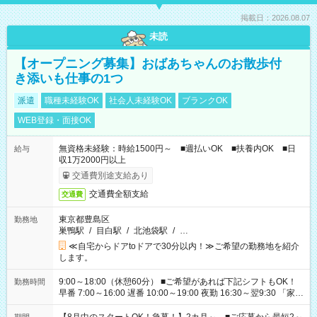
掲載日：2026.08.07
未読
【オープニング募集】おばあちゃんのお散歩付
き添いも仕事の1つ
派遣
職種未経験OK
社会人未経験OK
ブランクOK
WEB登録・面接OK
無資格未経験：時給1500円～ ■週払いOK ■扶養内OK ■日
給与
収1万2000円以上
交通費別途支給あり
交通費全額支給
交通費
東京都豊島区
勤務地
巣鴨駅
/
目白駅
/
北池袋駅
/
…
≪自宅からドアtoドアで30分以内！≫ご希望の勤務地を紹介
します。
9:00～18:00（休憩60分） ■ご希望があれば下記シフトもOK！
勤務時間
早番 7:00～16:00 遅番 10:00～19:00 夜勤 16:30～翌9:30 「家族
と休みを合わせたい」 「余裕を持って夕飯の準備がしたい」
「できれば残業はしたくない」 など、ご希望を教えてください