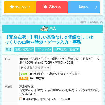
気になる！
応募する
詳細へ
掲載日：2026.07.29
未読
【完全在宅！】難しい業務なし＆電話なし！ゆ
っくりの11時～時短＊データ入力・事務
派遣
職種未経験OK
ブランクOK
WEB登録・面接OK
◆時給1,700円＊日払い・週払いOK＊昇給あり♪【月収例】 ・約
給与
204,000円 （時給1,700円 × 実働6h × 20日）
交通費別途支給あり
◆全額支給 ＊家が少し遠くても安心！
交通費
20～25万円
月収例
東京都港区
勤務地
竹芝駅から徒歩2分
/
浜松町駅から徒歩4分
/
大門(東京都)駅か
ら徒歩5分
/
…
◆港区にある情報セキュリティ企業◆