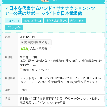
＜日本を代表するバンド＊サカナクション＞ツ
アー公演のサポートバイト＠日本武道館
アルバイト
職種未経験OK
社会人未経験OK
大学生歓迎
ブランクOK
時給1250円～
給与
交通費別途支給あり
支給（規定有り）
交通費
東京都千代田区
勤務地
九段下駅から徒歩5分
/
竹橋駅から徒歩10分
/
神保町駅から徒
歩15分
/
…
株式会社ライブパワー
＜シフト例＞ 9:00～22:30 12:30～22:00 15:30～21:00 12:30～
勤務時間
19:00 12:30～22:00 上記の時間から好きな時間を選べます！ ※
時間は変更となる可能性があります
9月8日・9日
期間
週1日からOK
/
履歴書不要
/
副業・WワークOK
/
シフト勤務
/
特徴
電話対応なし
/
パソコンスキル不要