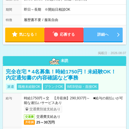
即日～長期 ※開始日相談OK
期間
履歴書不要
/
服装自由
特徴
気になる！
応募する
詳細へ
掲載日：2026.08.07
未読
完全在宅＊4名募集！時給1750円！未経験OK！
内定通知書の内容確認など事務
派遣
職種未経験OK
ブランクOK
WEB登録・面接OK
時給1750円＋交 【月収例】290,937円～ ■給与の前払いが可
給与
能な速払いサービスあり
交通費別途支給あり
交通費支給あり
交通費
25～30万円
月収例