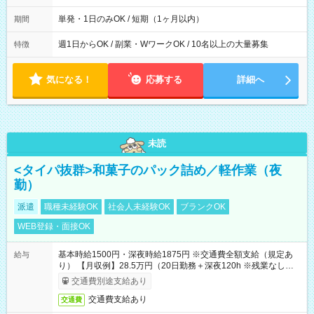
間は 試験により異なります。
単発・1日のみOK / 短期（1ヶ月以内）
期間
週1日からOK / 副業・WワークOK / 10名以上の大量募集
特徴
気になる！
応募する
詳細へ
未読
<タイパ抜群>和菓子のパック詰め／軽作業（夜
勤）
派遣
職種未経験OK
社会人未経験OK
ブランクOK
WEB登録・面接OK
基本時給1500円・深夜時給1875円 ※交通費全額支給（規定あ
給与
り） 【月収例】28.5万円（20日勤務＋深夜120h ※残業なしの場
合）
交通費別途支給あり
交通費支給あり
交通費