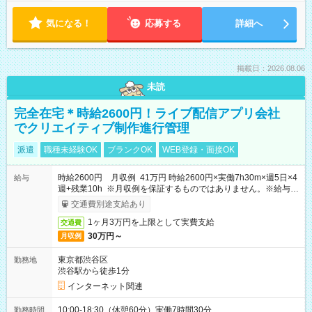
気になる！
応募する
詳細へ
掲載日：2026.08.06
未読
完全在宅＊時給2600円！ライブ配信アプリ会社
でクリエイティブ制作進行管理
派遣
職種未経験OK
ブランクOK
WEB登録・面接OK
時給2600円 月収例 41万円 時給2600円×実働7h30m×週5日×4
給与
週+残業10h ※月収例を保証するものではありません。※給与即
受取りサービス利用可（利用条件有）
交通費別途支給あり
1ヶ月3万円を上限として実費支給
交通費
30万円～
月収例
東京都渋谷区
勤務地
渋谷駅から徒歩1分
インターネット関連
10:00-18:30（休憩60分）実働7時間30分
勤務時間