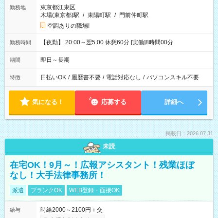
東京都江東区
勤務地
木場(東京都)駅
/
東陽町駅
/
門前仲町駅
空調ありの職場!
【夜勤】 20:00～翌5:00 休憩60分 [実働]8時間00分
勤務時間
即日～長期
期間
日払いOK
/
履歴書不要
/
電話対応なし
/
パソコンスキル不要
特徴
気になる！
応募する
詳細へ
掲載日：2026.07.31
未読
在宅OK！9月～！広報アシスタント！残業ほぼ
なし！大手法律事務所！
派遣
ブランクOK
WEB登録・面接OK
時給2000～2100円＋交
給与