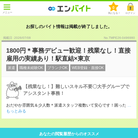
0
メニュー
気になる！
ログイン
お探しのバイト情報は掲載が終了しました。
掲載日 :2026
/
07
/
08
No.TMPE26-0496980
1800円＊事務デビュー歓迎！残業なし！直接
雇用の実績あり！駅直結×東京
派遣
職種未経験OK
ブランクOK
WEB登録・面接OK
【残業なし！】難しいスキル不要〇大手グループで
アシスタント事務！
おだやか雰囲気＆少人数＊派遣スタッフ複数いて安心です！困った
...
もっとみる
あなたの閲覧履歴からのオススメ