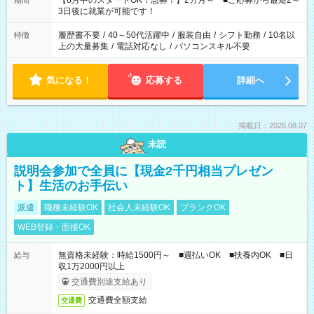
【8月中のスタートOK！急募！】2カ月～ ■ご応募から最短2～
期間
ね。 ※Wワーク希望の方へ 今ご覧のお仕事で希望する勤務時間
3日後に就業が可能です！
と、もう1つのお仕事の勤務時間。 合計で週40時間を超える場
合は応募できません。
履歴書不要
/
40～50代活躍中
/
服装自由
/
シフト勤務
/
10名以
特徴
上の大量募集
/
電話対応なし
/
パソコンスキル不要
気になる！
応募する
詳細へ
掲載日：2026.08.07
未読
説明会参加で全員に【現金2千円相当プレゼン
ト】生活のお手伝い
派遣
職種未経験OK
社会人未経験OK
ブランクOK
WEB登録・面接OK
無資格未経験：時給1500円～ ■週払いOK ■扶養内OK ■日
給与
収1万2000円以上
交通費別途支給あり
交通費全額支給
交通費