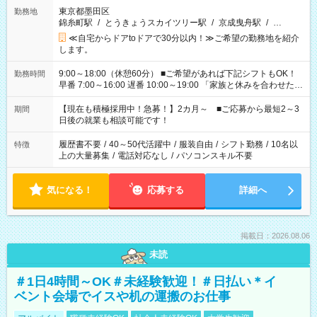
東京都墨田区
勤務地
錦糸町駅
/
とうきょうスカイツリー駅
/
京成曳舟駅
/
…
≪自宅からドアtoドアで30分以内！≫ご希望の勤務地を紹介
します。
9:00～18:00（休憩60分） ■ご希望があれば下記シフトもOK！
勤務時間
早番 7:00～16:00 遅番 10:00～19:00 「家族と休みを合わせた
い」 「余裕を持って夕飯の準備がしたい」 「できれば残業はし
たくない」 など、ご希望を教えてくださいね。 ※Wワーク希望
【現在も積極採用中！急募！】2カ月～ ■ご応募から最短2～3
期間
の方へ 今ご覧のお仕事で希望する勤務時間と、もう1つのお仕事
日後の就業も相談可能です！
の勤務時間。 合計で週40時間を超える場合は応募できません。
履歴書不要
/
40～50代活躍中
/
服装自由
/
シフト勤務
/
10名以
特徴
上の大量募集
/
電話対応なし
/
パソコンスキル不要
気になる！
応募する
詳細へ
掲載日：2026.08.06
未読
＃1日4時間～OK＃未経験歓迎！＃日払い＊イ
ベント会場でイスや机の運搬のお仕事