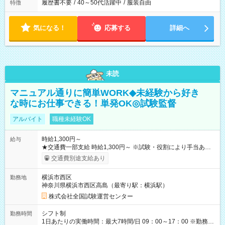
履歴書不要
/
40～50代活躍中
/
服装自由
特徴
気になる！
応募する
詳細へ
未読
マニュアル通りに簡単WORK◆未経験から好き
な時にお仕事できる！単発OK◎試験監督
アルバイト
職種未経験OK
時給1,300円～
給与
★交通費一部支給 時給1,300円～ ※試験・役割により手当あり
※勤務回数により昇給あり 【即給（前払い）オプションあ
交通費別途支給あり
り！】 希望される場合、勤務から1週間ほどで給与の一部を受け
取れます。 ※手数料418円がかかります。 【過去試験日の収入
横浜市西区
勤務地
例】 ・河合塾模擬試験 8:30～17:30（休憩1時間） 時給1,300円
神奈川県横浜市西区高島（最寄り駅：横浜駅）
×8時間＝日収10,400円＋交通費 ※当日の役割により時給＋100
円の場合あり ・国家試験 7:00～13:30（休憩なし） 時給1,300
株式会社全国試験運営センター
円（役割手当＋100円）×6時間＝日収8,400円＋交通費 【試用期
間】試用期間なし
シフト制
勤務時間
1日あたりの実働時間：最大7時間/日 09：00～17：00 ※勤務時