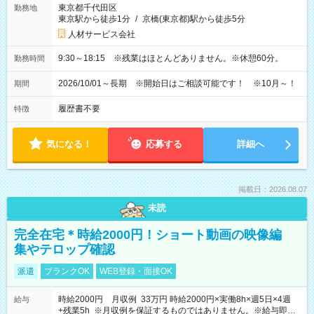
東京都千代田区
勤務地
東京駅から徒歩1分
/
京橋(東京都)駅から徒歩5分
人材サービス会社
9:30～18:15 ※残業はほとんどありません。※休憩60分。
勤務時間
2026/10/01～長期 ※開始日はご相談可能です！ ※10月～！
期間
履歴書不要
特徴
気になる！
応募する
詳細へ
掲載日：2026.08.07
未読
完全在宅＊時給2000円！ショート動画の映像編
集やテロップ確認
派遣
ブランクOK
WEB登録・面接OK
時給2000円 月収例 33万円 時給2000円×実働8h×週5日×4週
給与
+残業5h ※月収例を保証するものではありません。※給与即受