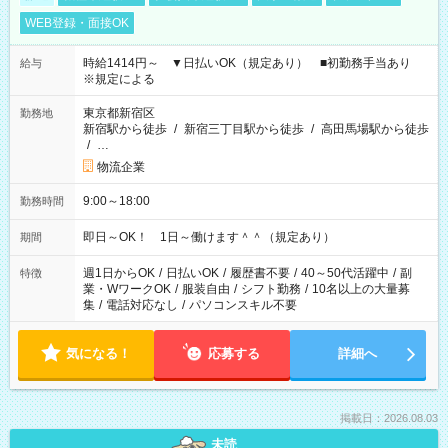
WEB登録・面接OK
時給1414円～ ▼日払いOK（規定あり） ■初勤務手当あり
給与
※規定による
東京都新宿区
勤務地
新宿駅から徒歩
/
新宿三丁目駅から徒歩
/
高田馬場駅から徒歩
/
…
物流企業
9:00～18:00
勤務時間
即日～OK！ 1日～働けます＾＾（規定あり）
期間
週1日からOK
/
日払いOK
/
履歴書不要
/
40～50代活躍中
/
副
特徴
業・WワークOK
/
服装自由
/
シフト勤務
/
10名以上の大量募
集
/
電話対応なし
/
パソコンスキル不要
気になる！
応募する
詳細へ
掲載日：2026.08.03
未読