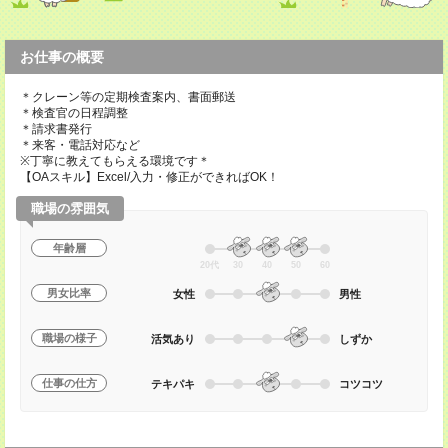
お仕事の概要
＊クレーン等の定期検査案内、書面郵送
＊検査官の日程調整
＊請求書発行
＊来客・電話対応など
※丁寧に教えてもらえる環境です＊
【OAスキル】Excel/入力・修正ができればOK！
職場の雰囲気
年齢層
20代
30
40
50
60
男女比率
女性
男性
職場の様子
活気あり
しずか
仕事の仕方
テキパキ
コツコツ