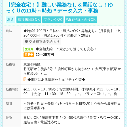
【完全在宅！】難しい業務なし＆電話なし！ゆ
っくりの11時～時短＊データ入力・事務
派遣
職種未経験OK
ブランクOK
WEB登録・面接OK
◆時給1,700円＊日払い・週払いOK＊昇給あり♪【月収例】 ・約
給与
204,000円 （時給1,700円 × 実働6h × 20日）
交通費別途支給あり
◆全額支給 ＊家が少し遠くても安心！
交通費
20～25万円
月収例
東京都港区
勤務地
竹芝駅から徒歩2分
/
浜松町駅から徒歩4分
/
大門(東京都)駅か
ら徒歩5分
/
…
◆港区にある情報セキュリティ企業◆
◆11：00～18：30のうち実働6時間、休憩60分 ※11：00～18：
勤務時間
00 または 11：30～18：30 。*。ブランクOK！。*。 例え
ば前職が、 在宅/財団法人/事務/コールセンター/受付/販売/カフェ
スタッフ スイーツ販売/ホテルフロント/化粧品販売/など 様々な
＜急募＞即日～長期／8月～9月～も相談OK！応募から最短即日
期間
業界から入社して活躍されています♪
には選考案内♪
日払いOK
/
履歴書不要
/
40～50代活躍中
/
副業・WワークOK
/
特徴
服装自由
/
電話対応なし