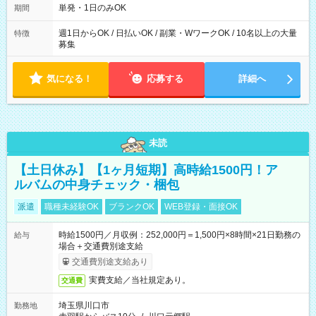
単発・1日のみOK
期間
週1日からOK / 日払いOK / 副業・WワークOK / 10名以上の大量
特徴
募集
気になる！
応募する
詳細へ
未読
【土日休み】【1ヶ月短期】高時給1500円！ア
ルバムの中身チェック・梱包
派遣
職種未経験OK
ブランクOK
WEB登録・面接OK
時給1500円／月収例：252,000円＝1,500円×8時間×21日勤務の
給与
場合＋交通費別途支給
交通費別途支給あり
実費支給／当社規定あり。
交通費
埼玉県川口市
勤務地