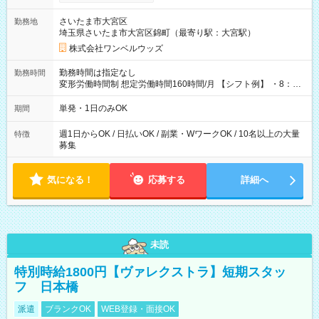
ンビニATMから 日払い分を引き落とせます！ 【試用期間】試
用期間なし
さいたま市大宮区
勤務地
埼玉県さいたま市大宮区錦町（最寄り駅：大宮駅）
株式会社ワンベルウッズ
勤務時間は指定なし
勤務時間
変形労働時間制 想定労働時間160時間/月 【シフト例】 ・8：00
～21：00
単発・1日のみOK
期間
週1日からOK / 日払いOK / 副業・WワークOK / 10名以上の大量
特徴
募集
気になる！
応募する
詳細へ
未読
特別時給1800円【ヴァレクストラ】短期スタッ
フ 日本橋
派遣
ブランクOK
WEB登録・面接OK