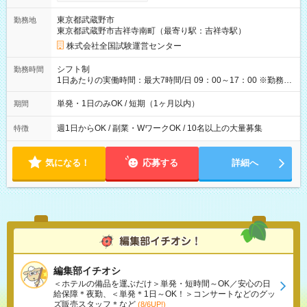
り！】 希望される場合、勤務から1週間ほどで給与の一部を受け
取れます。 ※手数料418円がかかります。 【過去試験日の収入
東京都武蔵野市
勤務地
例】 ・河合塾模擬試験 8:30～17:30（休憩1時間） 時給1,300円
東京都武蔵野市吉祥寺南町（最寄り駅：吉祥寺駅）
×8時間＝日収10,400円＋交通費 ※当日の役割により時給＋100
円の場合あり ・国家試験 7:00～13:30（休憩なし） 時給1,300
株式会社全国試験運営センター
円（役割手当＋100円）×6時間＝日収8,400円＋交通費 【試用期
間】試用期間なし
シフト制
勤務時間
1日あたりの実働時間：最大7時間/日 09：00～17：00 ※勤務時
間は 試験により異なります。
単発・1日のみOK / 短期（1ヶ月以内）
期間
週1日からOK / 副業・WワークOK / 10名以上の大量募集
特徴
気になる！
応募する
詳細へ
編集部イチオシ
＜ホテルの備品を運ぶだけ＞単発・短時間～OK／安心の日
給保障＊夜勤、＜単発＊1日～OK！＞コンサートなどのグッ
ズ販売スタッフ＊など
(8/6UP!)