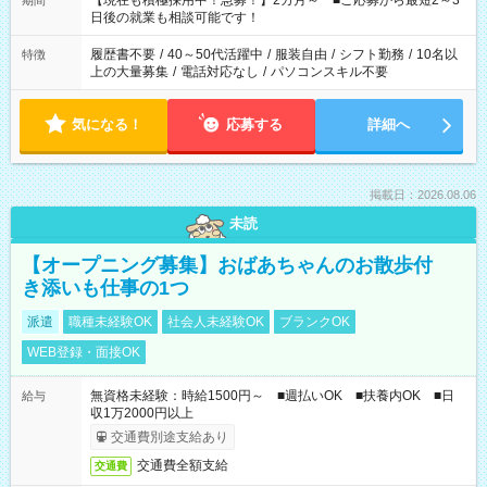
【現在も積極採用中！急募！】2カ月～ ■ご応募から最短2～3
期間
の方へ 今ご覧のお仕事で希望する勤務時間と、もう1つのお仕事
日後の就業も相談可能です！
の勤務時間。 合計で週40時間を超える場合は応募できません。
履歴書不要
/
40～50代活躍中
/
服装自由
/
シフト勤務
/
10名以
特徴
上の大量募集
/
電話対応なし
/
パソコンスキル不要
気になる！
応募する
詳細へ
掲載日：2026.08.06
未読
【オープニング募集】おばあちゃんのお散歩付
き添いも仕事の1つ
派遣
職種未経験OK
社会人未経験OK
ブランクOK
WEB登録・面接OK
無資格未経験：時給1500円～ ■週払いOK ■扶養内OK ■日
給与
収1万2000円以上
交通費別途支給あり
交通費全額支給
交通費