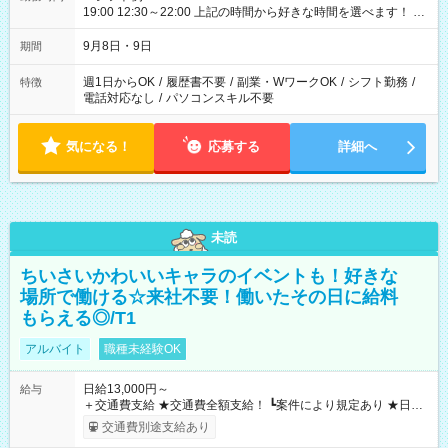
19:00 12:30～22:00 上記の時間から好きな時間を選べます！ ※
時間は変更となる可能性があります
9月8日・9日
期間
週1日からOK
/
履歴書不要
/
副業・WワークOK
/
シフト勤務
/
特徴
電話対応なし
/
パソコンスキル不要
気になる！
応募する
詳細へ
未読
ちいさいかわいいキャラのイベントも！好きな
場所で働ける☆来社不要！働いたその日に給料
もらえる◎/T1
アルバイト
職種未経験OK
日給13,000円～
給与
＋交通費支給 ★交通費全額支給！ ┗案件により規定あり ★日払
いOK！（規定あり） ┗働いたその日に現金GET♪ お仕事後はコ
交通費別途支給あり
ンビニATMから 日払い分を引き落とせます！ 【試用期間】試