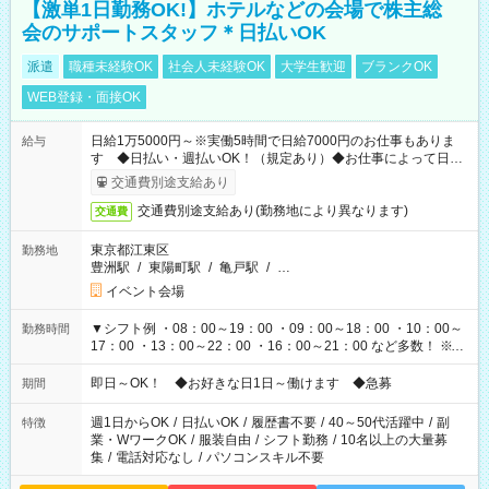
【激単1日勤務OK!】ホテルなどの会場で株主総
会のサポートスタッフ＊日払いOK
派遣
職種未経験OK
社会人未経験OK
大学生歓迎
ブランクOK
WEB登録・面接OK
日給1万5000円～※実働5時間で日給7000円のお仕事もありま
給与
す ◆日払い・週払いOK！（規定あり）◆お仕事によって日給
も異なります
交通費別途支給あり
交通費別途支給あり(勤務地により異なります)
交通費
東京都江東区
勤務地
豊洲駅
/
東陽町駅
/
亀戸駅
/
…
イベント会場
▼シフト例 ・08：00～19：00 ・09：00～18：00 ・10：00～
勤務時間
17：00 ・13：00～22：00 ・16：00～21：00 など多数！ ※お
仕事により勤務時間が異なります
即日～OK！ ◆お好きな日1日～働けます ◆急募
期間
週1日からOK
/
日払いOK
/
履歴書不要
/
40～50代活躍中
/
副
特徴
業・WワークOK
/
服装自由
/
シフト勤務
/
10名以上の大量募
集
/
電話対応なし
/
パソコンスキル不要