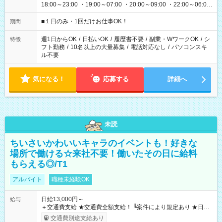
18:00～23:00 ・19:00～07:00 ・20:00～09:00 ・22:00～06:00
etc ★最短で3時間で5,120円のお仕事から 15時間で2万円近く稼
げるお仕事も！ ご希望のお時間に合わせてご紹介！ ※シフトは
■１日のみ・1回だけお仕事OK！
期間
現場によって異なります。 ※勿論、休憩時間はあるのでご安心
ください！
週1日からOK
/
日払いOK
/
履歴書不要
/
副業・WワークOK
/
シ
特徴
フト勤務
/
10名以上の大量募集
/
電話対応なし
/
パソコンスキ
ル不要
気になる！
応募する
詳細へ
未読
ちいさいかわいいキャラのイベントも！好きな
場所で働ける☆来社不要！働いたその日に給料
もらえる◎/T1
アルバイト
職種未経験OK
日給13,000円～
給与
＋交通費支給 ★交通費全額支給！ ┗案件により規定あり ★日払
いOK！（規定あり） ┗働いたその日に現金GET♪ お仕事後はコ
交通費別途支給あり