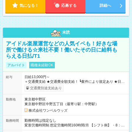
気になる！
応募する
詳細へ
未読
アイドル楽屋運営などの人気イベも！好きな場
所で働ける☆来社不要！働いたその日に給料も
らえる日払/T1
アルバイト
職種未経験OK
日給13,000円～
給与
＋交通費支給 ★交通費全額支給！ ┗案件により規定あり ★日払
いOK！（規定あり） ┗働いたその日に現金GET♪ お仕事後はコ
交通費別途支給あり
ンビニATMから 日払い分を引き落とせます！ 【試用期間】試
用期間なし
東京都中野区
勤務地
東京都中野区中野五丁目（最寄り駅：中野駅）
株式会社ワンベルウッズ
勤務時間は指定なし
勤務時間
変形労働時間制 想定労働時間160時間/月 【シフト例】 ・8：00
～21：00