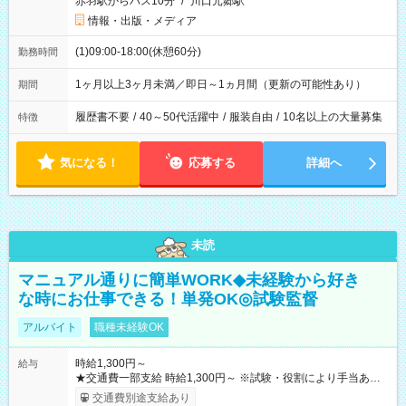
赤羽駅からバス10分
/
川口元郷駅
情報・出版・メディア
(1)09:00-18:00(休憩60分)
勤務時間
1ヶ月以上3ヶ月未満／即日～1ヵ月間（更新の可能性あり）
期間
履歴書不要
/
40～50代活躍中
/
服装自由
/
10名以上の大量募集
特徴
気になる！
応募する
詳細へ
未読
マニュアル通りに簡単WORK◆未経験から好き
な時にお仕事できる！単発OK◎試験監督
アルバイト
職種未経験OK
時給1,300円～
給与
★交通費一部支給 時給1,300円～ ※試験・役割により手当あり
※勤務回数により昇給あり 【即給（前払い）オプションあ
交通費別途支給あり