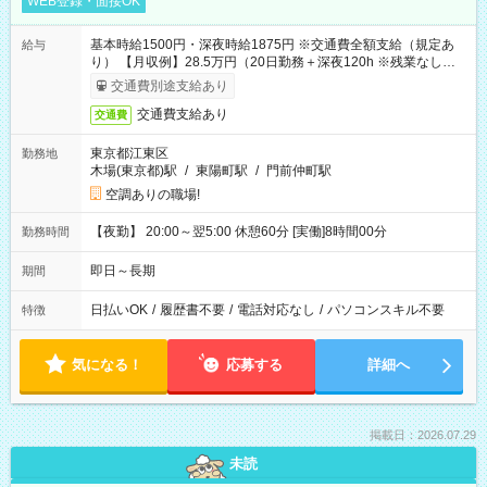
WEB登録・面接OK
基本時給1500円・深夜時給1875円 ※交通費全額支給（規定あ
給与
り） 【月収例】28.5万円（20日勤務＋深夜120h ※残業なしの場
合）
交通費別途支給あり
交通費支給あり
交通費
東京都江東区
勤務地
木場(東京都)駅
/
東陽町駅
/
門前仲町駅
空調ありの職場!
【夜勤】 20:00～翌5:00 休憩60分 [実働]8時間00分
勤務時間
即日～長期
期間
日払いOK
/
履歴書不要
/
電話対応なし
/
パソコンスキル不要
特徴
気になる！
応募する
詳細へ
掲載日：2026.07.29
未読