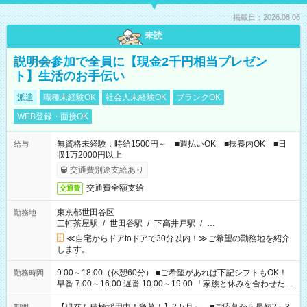
掲載日：2026.08.06
未読
説明会参加で全員に【現金2千円相当プレゼン
ト】生活のお手伝い
派遣
職種未経験OK
社会人未経験OK
ブランクOK
WEB登録・面接OK
無資格未経験：時給1500円～ ■週払いOK ■扶養内OK ■日
給与
収1万2000円以上
交通費別途支給あり
交通費全額支給
交通費
東京都世田谷区
勤務地
三軒茶屋駅
/
世田谷駅
/
下高井戸駅
/
…
≪自宅からドアtoドアで30分以内！≫ご希望の勤務地を紹介
します。
9:00～18:00（休憩60分） ■ご希望があれば下記シフトもOK！
勤務時間
早番 7:00～16:00 遅番 10:00～19:00 「家族と休みを合わせた
い」 「余裕を持って夕飯の準備がしたい」 「できれば残業はし
たくない」 など、ご希望を教えてくださいね。 ※Wワーク希望