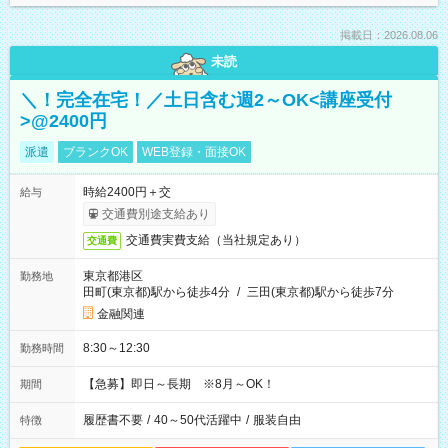
掲載日：2026.08.06
未読
＼！完全在宅！／土日含む週2～OK<講座受付
>@2400円
派遣
ブランクOK
WEB登録・面接OK
時給2400円＋交
給与
交通費別途支給あり
交通費実費支給（当社規定あり）
交通費
東京都港区
勤務地
田町(東京都)駅から徒歩4分
/
三田(東京都)駅から徒歩7分
金融関連
8:30～12:30
勤務時間
【急募】即日～長期 ※8月～OK！
期間
履歴書不要
/
40～50代活躍中
/
服装自由
特徴