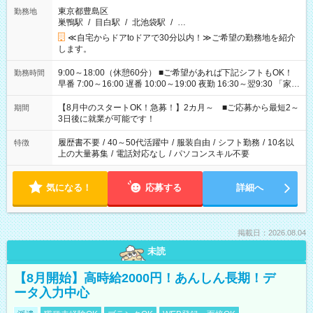
東京都豊島区
勤務地
巣鴨駅
/
目白駅
/
北池袋駅
/
…
≪自宅からドアtoドアで30分以内！≫ご希望の勤務地を紹介
します。
9:00～18:00（休憩60分） ■ご希望があれば下記シフトもOK！
勤務時間
早番 7:00～16:00 遅番 10:00～19:00 夜勤 16:30～翌9:30 「家族
と休みを合わせたい」 「余裕を持って夕飯の準備がしたい」
「できれば残業はしたくない」 など、ご希望を教えてください
【8月中のスタートOK！急募！】2カ月～ ■ご応募から最短2～
期間
ね。 ※Wワーク希望の方へ 今ご覧のお仕事で希望する勤務時間
3日後に就業が可能です！
と、もう1つのお仕事の勤務時間。 合計で週40時間を超える場
合は応募できません。
履歴書不要
/
40～50代活躍中
/
服装自由
/
シフト勤務
/
10名以
特徴
上の大量募集
/
電話対応なし
/
パソコンスキル不要
気になる！
応募する
詳細へ
掲載日：2026.08.04
未読
【8月開始】高時給2000円！あんしん長期！デ
ータ入力中心