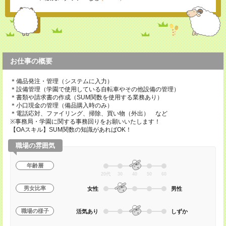
お仕事の概要
＊備品発注・管理（システムに入力）
＊設備管理（学園で使用している自転車やその他設備の管理）
＊書類や請求書の作成（SUM関数を使用する業務あり）
＊小口現金の管理（備品購入時のみ）
＊電話応対、ファイリング、掃除、買い物（外出） など
※事務局・学園に関する事務回りをお願いいたします！
【OAスキル】SUM関数の知識があればOK！
職場の雰囲気
年齢層
20代
30
40
50
60
男女比率
女性
男性
職場の様子
活気あり
しずか