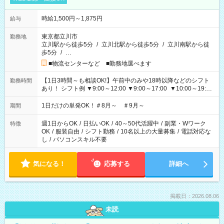
時給1,500円～1,875円
給与
東京都立川市
勤務地
立川駅から徒歩5分
/
立川北駅から徒歩5分
/
立川南駅から徒
歩5分
/
…
■物流センターなど ■勤務地選べます
【1日3時間～も相談OK!】午前中のみや18時以降などのシフト
勤務時間
あり！ シフト例 ▼9:00～12:00 ▼9:00～17:00 ▼10:00～19:00
▼18:00～21:00
1日だけの単発OK！＃8月～ ＃9月～
期間
週1日からOK
/
日払いOK
/
40～50代活躍中
/
副業・Wワーク
特徴
OK
/
服装自由
/
シフト勤務
/
10名以上の大量募集
/
電話対応な
し
/
パソコンスキル不要
気になる！
応募する
詳細へ
掲載日：2026.08.06
未読