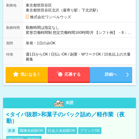
用期間なし
東京都世田谷区
勤務地
東京都世田谷区北沢（最寄り駅：下北沢駅）
株式会社ワンベルウッズ
勤務時間は指定なし
勤務時間
変形労働時間制 想定労働時間160時間/月 【シフト例】 ・8：00
～21：00
単発・1日のみOK
期間
週1日からOK / 日払いOK / 副業・WワークOK / 10名以上の大量
特徴
募集
気になる！
応募する
詳細へ
未読
<タイパ抜群>和菓子のパック詰め／軽作業（夜
勤）
派遣
職種未経験OK
社会人未経験OK
ブランクOK