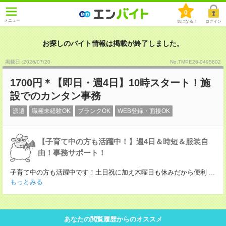
0
メニュー
気になる！
ログイン
お探しのバイト情報は掲載が終了しました。
掲載日 :2026
/
07
/
20
No.TMPE26-0495802
1700円＊【即日・週4日】10時スタート！施
設でのカンタン事務
派遣
職種未経験OK
ブランクOK
WEB登録・面接OK
【子育て中の方も活躍中！】週4日＆時短＆服装自
由！事務サポート！
子育て中の方も活躍中です！土日祝に加え木曜日も休みだから便利
...
もっとみる
あなたの閲覧履歴からのオススメ