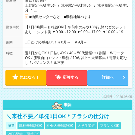
東京都台東区
勤務地
上野駅から徒歩5分
/
浅草駅から徒歩5分
/
浅草橋駅から徒歩5
分
/
…
■物流センターなど ■勤務地選べます
【1日3時間～も相談OK!】午前中のみや18時以降などのシフト
勤務時間
あり！ シフト例 ▼9:00～12:00 ▼9:00～17:00 ▼10:00～19:00
▼18:00～21:00
1日だけの単発OK！＃8月～ ＃9月～
期間
週1日からOK
/
日払いOK
/
40～50代活躍中
/
副業・Wワーク
特徴
OK
/
服装自由
/
シフト勤務
/
10名以上の大量募集
/
電話対応な
し
/
パソコンスキル不要
気になる！
応募する
詳細へ
掲載日：2026.08.05
未読
＼来社不要／単発1日OK＊チラシの仕分け
派遣
職種未経験OK
社会人未経験OK
大学生歓迎
ブランクOK
WEB登録・面接OK