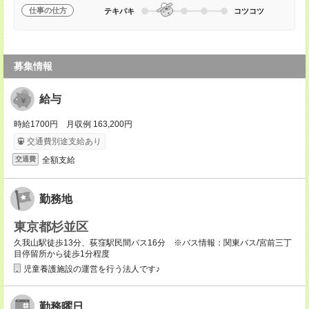
仕事の仕方
テキパキ
コツコツ
募集情報
給与
時給1700円 月収例 163,200円
交通費別途支給あり
全額支給
交通費
勤務地
東京都杉並区
久我山駅徒歩13分、荻窪駅民間バス16分 ※バス情報：関東バス/宮前三丁
目停留所から徒歩1分程度
児童養護施設の運営を行う法人です♪
勤務曜日