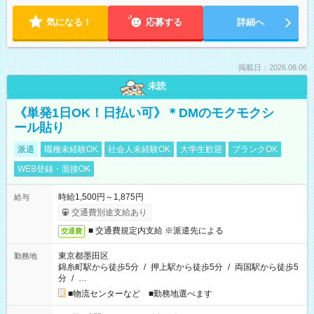
気になる！
応募する
詳細へ
掲載日：2026.08.06
未読
《単発1日OK！日払い可》＊DMのモクモクシ
ール貼り
派遣
職種未経験OK
社会人未経験OK
大学生歓迎
ブランクOK
WEB登録・面接OK
時給1,500円～1,875円
給与
交通費別途支給あり
■ 交通費規定内支給 ※派遣先による
交通費
東京都墨田区
勤務地
錦糸町駅から徒歩5分
/
押上駅から徒歩5分
/
両国駅から徒歩5
分
/
…
■物流センターなど ■勤務地選べます