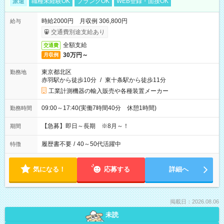
派遣
職種未経験OK
ブランクOK
WEB登録・面接OK
時給2000円 月収例 306,800円
給与
交通費別途支給あり
全額支給
交通費
30万円～
月収例
東京都北区
勤務地
赤羽駅から徒歩10分
/
東十条駅から徒歩11分
工業計測機器の輸入販売や各種装置メーカー
09:00～17:40(実働7時間40分 休憩1時間)
勤務時間
【急募】即日～長期 ※8月～！
期間
履歴書不要
/
40～50代活躍中
特徴
気になる！
応募する
詳細へ
掲載日：2026.08.06
未読