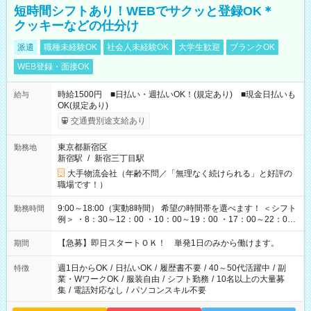
短時間シフトあり！WEBでサクッと登録OK＊
クッキーなどの仕分け
派遣
職種未経験OK
社会人未経験OK
大学生歓迎
ブランクOK
WEB登録・面接OK
時給1500円 ■日払い・週払いOK！(規定あり) ■現金日払いも
給与
OK(規定あり)
交通費別途支給あり
東京都新宿区
勤務地
新宿駅
/
新宿三丁目駅
大手物流会社（年齢不問／「無理なく続けられる」と好評の
職場です！）
9:00～18:00（実動8時間） 希望の時間帯を選べます！ ＜シフト
勤務時間
例＞ ・8：30～12：00 ・10：00～19：00 ・17：00～22：00
・13：00～22：00 ・22：00～翌6：00 など
【急募】即日スタートＯＫ！ 単発1日のみから働けます。
期間
週1日からOK
/
日払いOK
/
履歴書不要
/
40～50代活躍中
/
副
特徴
業・WワークOK
/
服装自由
/
シフト勤務
/
10名以上の大量募
集
/
電話対応なし
/
パソコンスキル不要