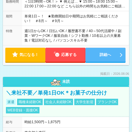
＜1日3時間～OK！＞ ▼ 例えば… ▼ 15:00～18:00 15:00～
勤務時間
22:00 17:00～22:00 など こちら以外の時間もお気軽にご相談く
ださい！
単発1日～！ ★勤務開始日や期間はお気軽にご相談くださ
期間
い！ ＃8月～ ＃9月～
週1日からOK
/
日払いOK
/
履歴書不要
/
40～50代活躍中
/
副
特徴
業・WワークOK
/
服装自由
/
シフト勤務
/
10名以上の大量募
集
/
電話対応なし
/
パソコンスキル不要
気になる！
応募する
詳細へ
掲載日：2026.08.06
未読
＼来社不要／単発1日OK＊お菓子の仕分け
派遣
職種未経験OK
社会人未経験OK
大学生歓迎
ブランクOK
WEB登録・面接OK
時給1,500円～1,875円
給与