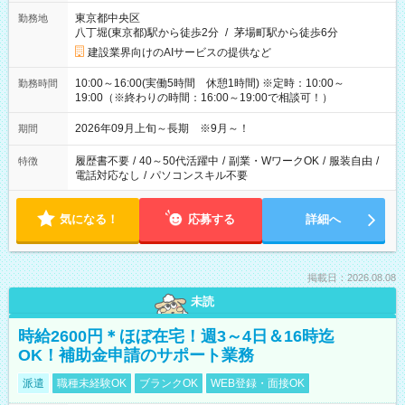
東京都中央区
勤務地
八丁堀(東京都)駅から徒歩2分
/
茅場町駅から徒歩6分
建設業界向けのAIサービスの提供など
10:00～16:00(実働5時間 休憩1時間) ※定時：10:00～
勤務時間
19:00（※終わりの時間：16:00～19:00で相談可！）
2026年09月上旬～長期 ※9月～！
期間
履歴書不要
/
40～50代活躍中
/
副業・WワークOK
/
服装自由
/
特徴
電話対応なし
/
パソコンスキル不要
気になる！
応募する
詳細へ
掲載日：2026.08.08
未読
時給2600円＊ほぼ在宅！週3～4日＆16時迄
OK！補助金申請のサポート業務
派遣
職種未経験OK
ブランクOK
WEB登録・面接OK