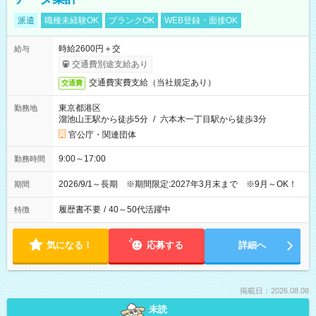
派遣
職種未経験OK
ブランクOK
WEB登録・面接OK
時給2600円＋交
給与
交通費別途支給あり
交通費実費支給（当社規定あり）
交通費
東京都港区
勤務地
溜池山王駅から徒歩5分
/
六本木一丁目駅から徒歩3分
官公庁・関連団体
9:00～17:00
勤務時間
2026/9/1～長期 ※期間限定:2027年3月末まで ※9月～OK！
期間
履歴書不要
/
40～50代活躍中
特徴
気になる！
応募する
詳細へ
掲載日：2026.08.08
未読