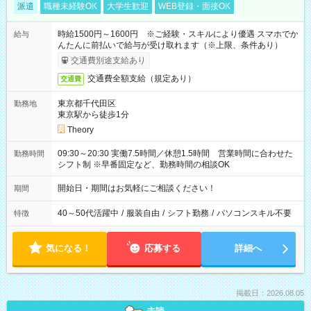
派遣
職種未経験OK
大学生歓迎
WEB登録・面接OK
時給1500円～1600円 ※ご経験・スキルにより優遇 スマホでか
給与
んたんに前払いで給与が受け取れます（※上限、条件あり）
交通費別途支給あり
交通費全額支給（規定あり）
交通費
東京都千代田区
勤務地
東京駅から徒歩1分
Theory
09:30～20:30 実働7.5時間／休憩1.5時間 営業時間に合わせた
勤務時間
シフト制 ※早番固定など、勤務時間の相談OK
開始日・期間はお気軽にご相談ください！
期間
40～50代活躍中
/
服装自由
/
シフト勤務
/
パソコンスキル不要
特徴
気になる！
応募する
詳細へ
掲載日：2026.08.05