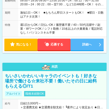
09:00～18:00 09:00～13:00 20:00～24：00 22：00～31:00
勤務時間
20:00～24：00 22：00～翌7:00 …など1日4時間～OK！ その他
シフトもございます！ お気軽にご相談ください！
激短1日～OK！ ■もちろん即日スタートもOK！ ■曜日・日数
期間
はアナタ次第！
週1日からOK
/
日払いOK
/
履歴書不要
/
40～50代活躍中
/
副
特徴
業・WワークOK
/
シフト勤務
/
10名以上の大量募集
/
電話対応
なし
/
パソコンスキル不要
気になる！
応募する
詳細へ
未読
ちいさいかわいいキャラのイベントも！好きな
場所で働ける☆来社不要！働いたその日に給料
もらえる◎/T1
アルバイト
職種未経験OK
日給13,000円～
給与
＋交通費支給 ★交通費全額支給！ ┗案件により規定あり ★日払