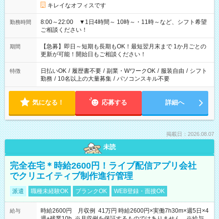
キレイなオフィスです
8:00～22:00 ▼1日4時間～ 10時～・11時～など、シフト希望
勤務時間
ご相談ください！
【急募】即日～短期も長期もOK！最短翌月末まで 1か月ごとの
期間
更新が可能！開始日もご相談ください！
日払いOK
/
履歴書不要
/
副業・WワークOK
/
服装自由
/
シフト
特徴
勤務
/
10名以上の大量募集
/
パソコンスキル不要
気になる！
応募する
詳細へ
掲載日：2026.08.07
未読
完全在宅＊時給2600円！ライブ配信アプリ会社
でクリエイティブ制作進行管理
派遣
職種未経験OK
ブランクOK
WEB登録・面接OK
時給2600円 月収例 41万円 時給2600円×実働7h30m×週5日×4
給与
週+残業10h ※月収例を保証するものではありません。※給与即