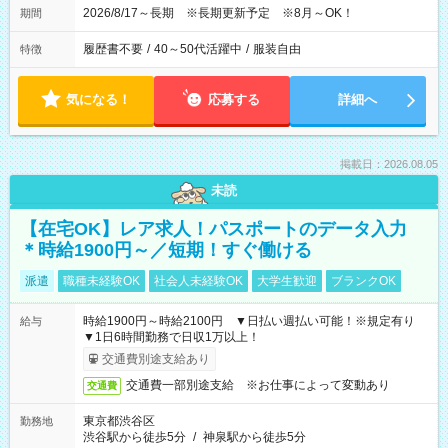
2026/8/17～長期 ※長期更新予定 ※8月～OK！
期間
履歴書不要
/
40～50代活躍中
/
服装自由
特徴
気になる！
応募する
詳細へ
掲載日：2026.08.05
未読
【在宅OK】レア求人！パスポートのデータ入力
＊時給1900円～／短期！すぐ働ける
派遣
職種未経験OK
社会人未経験OK
大学生歓迎
ブランクOK
時給1900円～時給2100円 ▼日払い週払い可能！※規定有り
給与
▼1日6時間勤務で日収1万以上！
交通費別途支給あり
交通費一部別途支給 ※お仕事によって変動あり
交通費
東京都渋谷区
勤務地
渋谷駅から徒歩5分
/
神泉駅から徒歩5分