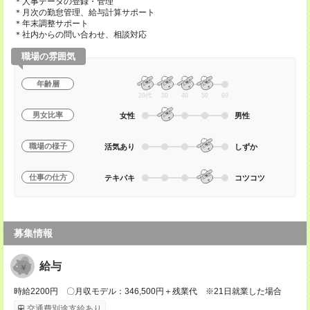
＊人事データの登録・管理
＊月次の勤怠管理、給与計算サポート
＊年末調整サポート
＊社内からの問い合わせ、相談対応
職場の雰囲気
年齢層
20代
30
40
50
60
男女比率
女性
男性
職場の様子
活気あり
しずか
仕事の仕方
テキパキ
コツコツ
募集情報
給与
時給2200円 〇月収モデル：346,500円＋残業代 ※21日就業した場合
交通費別途支給あり