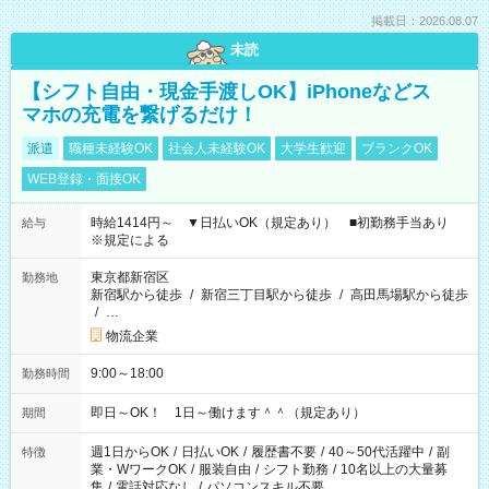
掲載日：2026.08.07
未読
【シフト自由・現金手渡しOK】iPhoneなどス
マホの充電を繋げるだけ！
派遣
職種未経験OK
社会人未経験OK
大学生歓迎
ブランクOK
WEB登録・面接OK
時給1414円～ ▼日払いOK（規定あり） ■初勤務手当あり
給与
※規定による
東京都新宿区
勤務地
新宿駅から徒歩
/
新宿三丁目駅から徒歩
/
高田馬場駅から徒歩
/
…
物流企業
9:00～18:00
勤務時間
即日～OK！ 1日～働けます＾＾（規定あり）
期間
週1日からOK
/
日払いOK
/
履歴書不要
/
40～50代活躍中
/
副
特徴
業・WワークOK
/
服装自由
/
シフト勤務
/
10名以上の大量募
集
/
電話対応なし
/
パソコンスキル不要