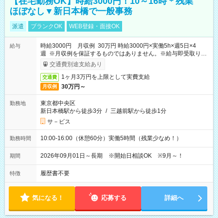
【在宅勤務OK】時給3000円！10～16時＊残業
ほぼなし▼新日本橋で一般事務
派遣
ブランクOK
WEB登録・面接OK
時給3000円 月収例 30万円 時給3000円×実働5h×週5日×4
給与
週 ※月収例を保証するものではありません。※給与即受取りサ
ービス利用可（利用条件有）
交通費別途支給あり
1ヶ月3万円を上限として実費支給
交通費
30万円～
月収例
東京都中央区
勤務地
新日本橋駅から徒歩3分
/
三越前駅から徒歩1分
サ－ビス
10:00-16:00（休憩60分）実働5時間（残業少なめ！）
勤務時間
2026年09月01日～長期 ※開始日相談OK ※9月～！
期間
履歴書不要
特徴
気になる！
応募する
詳細へ