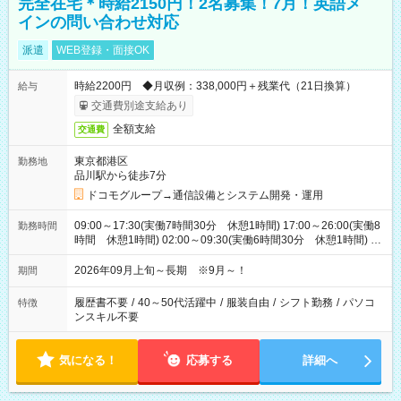
完全在宅＊時給2150円！2名募集！7月！英語メ
インの問い合わせ対応
派遣
WEB登録・面接OK
時給2200円 ◆月収例：338,000円＋残業代（21日換算）
給与
交通費別途支給あり
全額支給
交通費
東京都港区
勤務地
品川駅から徒歩7分
ドコモグループ→通信設備とシステム開発・運用
09:00～17:30(実働7時間30分 休憩1時間) 17:00～26:00(実働8
勤務時間
時間 休憩1時間) 02:00～09:30(実働6時間30分 休憩1時間) ※
日勤は就業時間1/夜勤は就業時間2.3を連続で行って頂きます
2026年09月上旬～長期 ※9月～！
期間
履歴書不要
/
40～50代活躍中
/
服装自由
/
シフト勤務
/
パソコ
特徴
ンスキル不要
気になる！
応募する
詳細へ