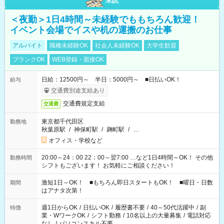
未読
＜夜勤＞1日4時間～未経験でももちろん歓迎！
イベント会場でイスや机の運搬のお仕事
アルバイト
職種未経験OK
社会人未経験OK
大学生歓迎
ブランクOK
WEB登録・面接OK
日給：12500円～ 半日：5000円～ ■日払いOK！
給与
交通費別途支給あり
交通費規定支給
交通費
東京都千代田区
勤務地
秋葉原駅
/
神保町駅
/
麹町駅
/
…
オフィス・学校など
20:00～24：00 22：00～翌7:00 …など1日4時間～OK！ その他
勤務時間
シフトもございます！ お気軽にご相談ください！
激短1日～OK！ ■もちろん即日スタートもOK！ ■曜日・日数
期間
はアナタ次第！
週1日からOK
/
日払いOK
/
履歴書不要
/
40～50代活躍中
/
副
特徴
業・WワークOK
/
シフト勤務
/
10名以上の大量募集
/
電話対応
なし
/
パソコンスキル不要