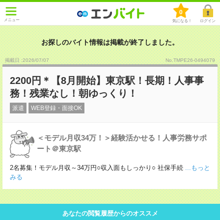
0
メニュー
気になる！
ログイン
お探しのバイト情報は掲載が終了しました。
掲載日 :2026
/
07
/
07
No.TMPE26-0494079
2200円＊【8月開始】東京駅！長期！人事事
務！残業なし！朝ゆっくり！
派遣
WEB登録・面接OK
＜モデル月収34万！＞経験活かせる！人事労務サポ
ート＠東京駅
2名募集！モデル月収～34万円○収入面もしっかり○ 社保手続
...もっと
みる
あなたの閲覧履歴からのオススメ