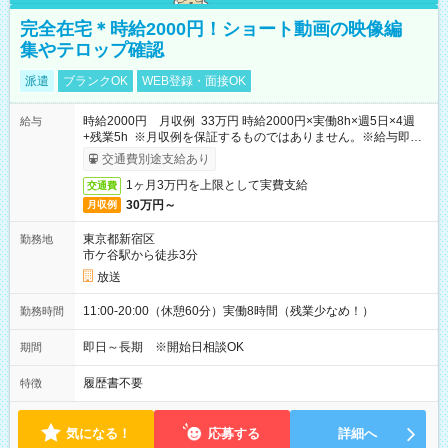
完全在宅＊時給2000円！ショート動画の映像編
集やテロップ確認
派遣
ブランクOK
WEB登録・面接OK
時給2000円 月収例 33万円 時給2000円×実働8h×週5日×4週
給与
+残業5h ※月収例を保証するものではありません。※給与即受
取りサービス利用可（利用条件有）
交通費別途支給あり
1ヶ月3万円を上限として実費支給
交通費
30万円～
月収例
東京都新宿区
勤務地
市ケ谷駅から徒歩3分
放送
11:00-20:00（休憩60分）実働8時間（残業少なめ！）
勤務時間
即日～長期 ※開始日相談OK
期間
履歴書不要
特徴
気になる！
応募する
詳細へ