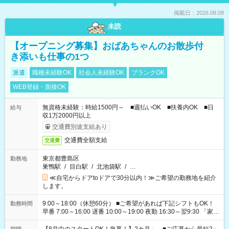
掲載日：2026.08.08
未読
【オープニング募集】おばあちゃんのお散歩付
き添いも仕事の1つ
派遣
職種未経験OK
社会人未経験OK
ブランクOK
WEB登録・面接OK
無資格未経験：時給1500円～ ■週払いOK ■扶養内OK ■日
給与
収1万2000円以上
交通費別途支給あり
交通費全額支給
交通費
東京都豊島区
勤務地
巣鴨駅
/
目白駅
/
北池袋駅
/
…
≪自宅からドアtoドアで30分以内！≫ご希望の勤務地を紹介
します。
9:00～18:00（休憩60分） ■ご希望があれば下記シフトもOK！
勤務時間
早番 7:00～16:00 遅番 10:00～19:00 夜勤 16:30～翌9:30 「家族
と休みを合わせたい」 「余裕を持って夕飯の準備がしたい」
「できれば残業はしたくない」 など、ご希望を教えてください