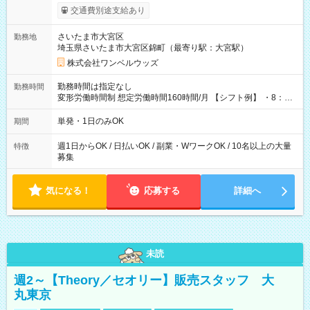
いOK！（規定あり） ┗働いたその日に現金GET♪ お仕事後はコ
交通費別途支給あり
ンビニATMから 日払い分を引き落とせます！ 【試用期間】試
用期間なし
さいたま市大宮区
勤務地
埼玉県さいたま市大宮区錦町（最寄り駅：大宮駅）
株式会社ワンベルウッズ
勤務時間は指定なし
勤務時間
変形労働時間制 想定労働時間160時間/月 【シフト例】 ・8：00
～21：00
単発・1日のみOK
期間
週1日からOK / 日払いOK / 副業・WワークOK / 10名以上の大量
特徴
募集
気になる！
応募する
詳細へ
未読
週2～【Theory／セオリー】販売スタッフ 大
丸東京