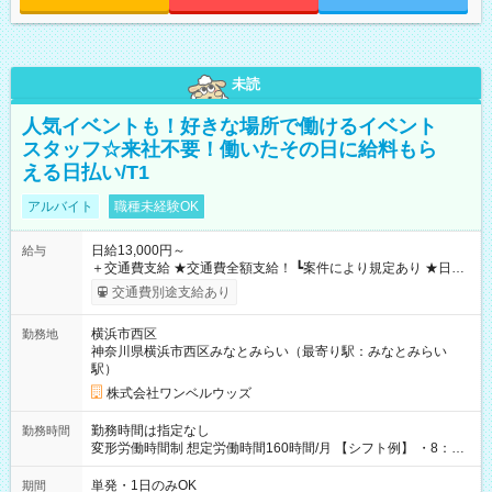
未読
人気イベントも！好きな場所で働けるイベント
スタッフ☆来社不要！働いたその日に給料もら
える日払い/T1
アルバイト
職種未経験OK
日給13,000円～
給与
＋交通費支給 ★交通費全額支給！ ┗案件により規定あり ★日払
いOK！（規定あり） ┗働いたその日に現金GET♪ お仕事後はコ
交通費別途支給あり
ンビニATMから 日払い分を引き落とせます！ 【試用期間】試
用期間なし
横浜市西区
勤務地
神奈川県横浜市西区みなとみらい（最寄り駅：みなとみらい
駅）
株式会社ワンベルウッズ
勤務時間は指定なし
勤務時間
変形労働時間制 想定労働時間160時間/月 【シフト例】 ・8：00
～21：00
単発・1日のみOK
期間