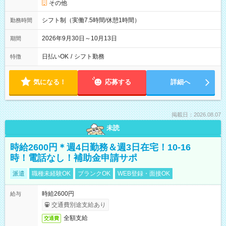
その他
シフト制（実働7.5時間/休憩1時間）
勤務時間
2026年9月30日～10月13日
期間
日払いOK
/
シフト勤務
特徴
気になる！
応募する
詳細へ
掲載日：2026.08.07
未読
時給2600円＊週4日勤務＆週3日在宅！10-16
時！電話なし！補助金申請サポ
派遣
職種未経験OK
ブランクOK
WEB登録・面接OK
時給2600円
給与
交通費別途支給あり
全額支給
交通費