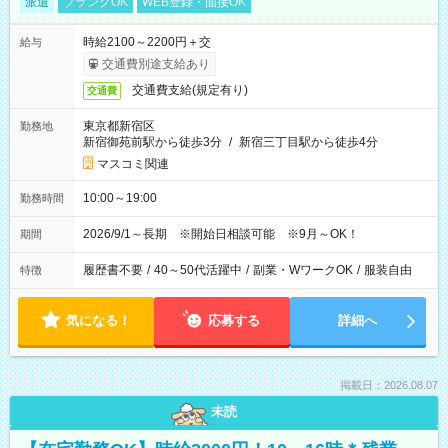
派遣
ブランクOK
WEB登録・面接OK
時給2100～2200円＋交
給与
交通費別途支給あり
交通費支給(規定有り)
交通費
東京都新宿区
勤務地
新宿御苑前駅から徒歩3分
/
新宿三丁目駅から徒歩4分
マスコミ関連
10:00～19:00
勤務時間
2026/9/1～長期 ※開始日相談可能 ※9月～OK！
期間
履歴書不要
/
40～50代活躍中
/
副業・WワークOK
/
服装自由
特徴
気になる！
応募する
詳細へ
掲載日：2026.08.07
未読