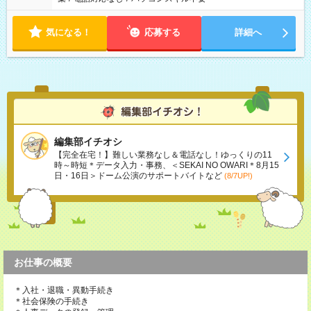
気になる！
応募する
詳細へ
編集部イチオシ
【完全在宅！】難しい業務なし＆電話なし！ゆっくりの11
時～時短＊データ入力・事務、＜SEKAI NO OWARI＊8月15
日・16日＞ドーム公演のサポートバイトなど
(8/7UP!)
お仕事の概要
＊入社・退職・異動手続き
＊社会保険の手続き