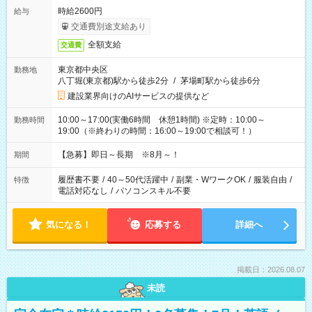
時給2600円
給与
交通費別途支給あり
全額支給
交通費
東京都中央区
勤務地
八丁堀(東京都)駅から徒歩2分
/
茅場町駅から徒歩6分
建設業界向けのAIサービスの提供など
10:00～17:00(実働6時間 休憩1時間) ※定時：10:00～
勤務時間
19:00（※終わりの時間：16:00～19:00で相談可！）
【急募】即日～長期 ※8月～！
期間
履歴書不要
/
40～50代活躍中
/
副業・WワークOK
/
服装自由
/
特徴
電話対応なし
/
パソコンスキル不要
気になる！
応募する
詳細へ
掲載日：2026.08.07
未読