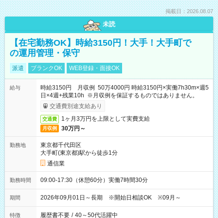
掲載日：2026.08.07
未読
【在宅勤務OK】時給3150円！大手！大手町で
の運用管理・保守
派遣
ブランクOK
WEB登録・面接OK
時給3150円 月収例 50万4000円 時給3150円×実働7h30m×週5
給与
日×4週+残業10h ※月収例を保証するものではありません。
交通費別途支給あり
1ヶ月3万円を上限として実費支給
交通費
30万円～
月収例
東京都千代田区
勤務地
大手町(東京都)駅から徒歩1分
通信業
09:00-17:30（休憩60分）実働7時間30分
勤務時間
2026年09月01日～長期 ※開始日相談OK ※09月～
期間
履歴書不要
/
40～50代活躍中
特徴