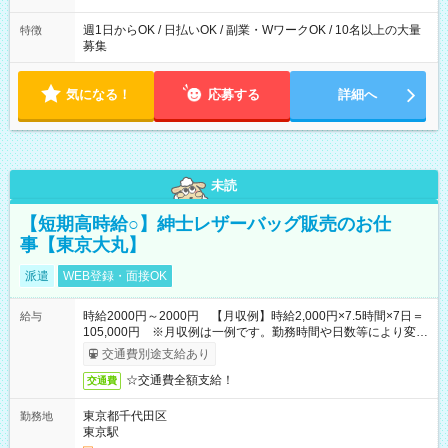
週1日からOK / 日払いOK / 副業・WワークOK / 10名以上の大量
特徴
募集
気になる！
応募する
詳細へ
未読
【短期高時給○】紳士レザーバッグ販売のお仕
事【東京大丸】
派遣
WEB登録・面接OK
時給2000円～2000円 【月収例】時給2,000円×7.5時間×7日＝
給与
105,000円 ※月収例は一例です。勤務時間や日数等により変動
いたします。
交通費別途支給あり
☆交通費全額支給！
交通費
東京都千代田区
勤務地
東京駅