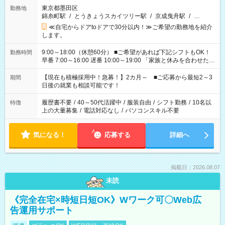
東京都墨田区
勤務地
錦糸町駅
/
とうきょうスカイツリー駅
/
京成曳舟駅
/
…
≪自宅からドアtoドアで30分以内！≫ご希望の勤務地を紹介
します。
9:00～18:00（休憩60分） ■ご希望があれば下記シフトもOK！
勤務時間
早番 7:00～16:00 遅番 10:00～19:00 「家族と休みを合わせた
い」 「余裕を持って夕飯の準備がしたい」 「できれば残業はし
たくない」 など、ご希望を教えてくださいね。 ※Wワーク希望
【現在も積極採用中！急募！】2カ月～ ■ご応募から最短2～3
期間
の方へ 今ご覧のお仕事で希望する勤務時間と、もう1つのお仕事
日後の就業も相談可能です！
の勤務時間。 合計で週40時間を超える場合は応募できません。
履歴書不要
/
40～50代活躍中
/
服装自由
/
シフト勤務
/
10名以
特徴
上の大量募集
/
電話対応なし
/
パソコンスキル不要
気になる！
応募する
詳細へ
掲載日：2026.08.07
未読
《完全在宅×時短日短OK》Wワーク可〇Web広
告運用サポート