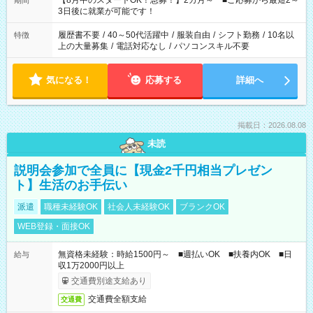
【8月中のスタートOK！急募！】2カ月～ ■ご応募から最短2～
期間
ね。 ※Wワーク希望の方へ 今ご覧のお仕事で希望する勤務時間
3日後に就業が可能です！
と、もう1つのお仕事の勤務時間。 合計で週40時間を超える場
合は応募できません。
履歴書不要
/
40～50代活躍中
/
服装自由
/
シフト勤務
/
10名以
特徴
上の大量募集
/
電話対応なし
/
パソコンスキル不要
気になる！
応募する
詳細へ
掲載日：2026.08.08
未読
説明会参加で全員に【現金2千円相当プレゼン
ト】生活のお手伝い
派遣
職種未経験OK
社会人未経験OK
ブランクOK
WEB登録・面接OK
無資格未経験：時給1500円～ ■週払いOK ■扶養内OK ■日
給与
収1万2000円以上
交通費別途支給あり
交通費全額支給
交通費