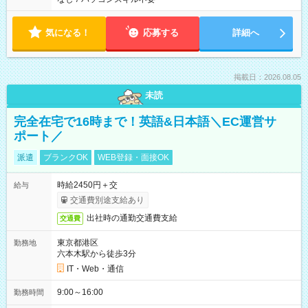
気になる！
応募する
詳細へ
掲載日：2026.08.05
未読
完全在宅で16時まで！英語&日本語＼EC運営サ
ポート／
派遣
ブランクOK
WEB登録・面接OK
時給2450円＋交
給与
交通費別途支給あり
出社時の通勤交通費支給
交通費
東京都港区
勤務地
六本木駅から徒歩3分
IT・Web・通信
9:00～16:00
勤務時間