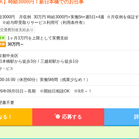
K】時給3000円！新日本橋でのお仕事
給3000円 月収例 30万円 時給3000円×実働5h×週5日×4週 ※月収例を保
。※給与即受取りサービス利用可（利用条件有）
交通費別途支給あり
1ヶ月3万円を上限として実費支給
通費
30万円～
収例
京都中央区
日本橋駅から徒歩3分
/
三越前駅から徒歩1分
サ－ビス
0:00-16:00（休憩60分）実働5時間（残業少なめ！）
026年09月01日～長期 ※開始日相談OK ※9月～！
歴書不要
なる！
応募する
詳