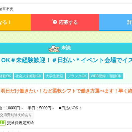
歴書不要
なる！
応募する
詳
未読
～OK＃未経験歓迎！＃日払い＊イベント会場でイ
経験OK
社会人未経験OK
大学生歓迎
ブランクOK
WEB登録・面接OK
ら明日だけ働きたい！など柔軟シフトで働き方選べます！早く
給：10000円～ 半日：5000円～ ■日払いOK！
交通費別途支給あり
交通費規定支給
通費