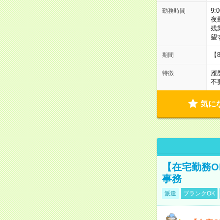
9:
勤務時間
夜
残
望
【
期間
履
特徴
不
気に
【在宅勤務O
事務
派遣
ブランクOK