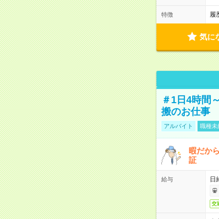
履
特徴
気に
＃1日4時間
搬のお仕事
アルバイト
職種未
暇だか
証
日
給与
交