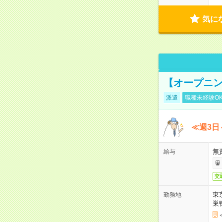
気に
【オープニン
派遣
職種未経験O
≪週3日
無
給与
交
東
勤務地
巣