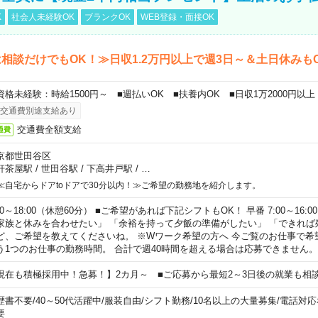
K
社会人未経験OK
ブランクOK
WEB登録・面接OK
相談だけでもOK！≫日収1.2万円以上で週3日～＆土日休みも
資格未経験：時給1500円～ ■週払いOK ■扶養内OK ■日収1万2000円以上
交通費別途支給あり
交通費全額支給
通費
京都世田谷区
軒茶屋駅
/
世田谷駅
/
下高井戸駅
/
…
≪自宅からドアtoドアで30分以内！≫ご希望の勤務地を紹介します。
00～18:00（休憩60分） ■ご希望があれば下記シフトもOK！ 早番 7:00～16:00 遅
家族と休みを合わせたい」 「余裕を持って夕飯の準備がしたい」 「できれば
ど、ご希望を教えてくださいね。 ※Wワーク希望の方へ 今ご覧のお仕事で希
う1つのお仕事の勤務時間。 合計で週40時間を超える場合は応募できません。
現在も積極採用中！急募！】2カ月～ ■ご応募から最短2～3日後の就業も相
歴書不要
/
40～50代活躍中
/
服装自由
/
シフト勤務
/
10名以上の大量募集
/
電話対応
要