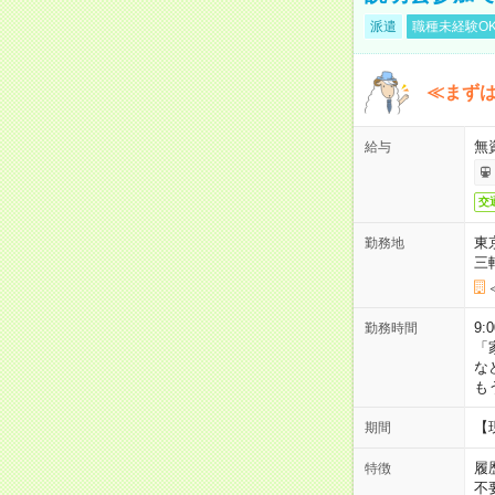
派遣
職種未経験O
≪まずは
無
給与
交
東
勤務地
三
9:
勤務時間
「
な
も
【
期間
履
特徴
不