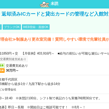
未読
円＊返却済みICカードと貸出カードの管理など入館
K
ブランクOK
WEB登録・面接OK
管理会社≫制服あり更衣室完備！質問しやすい環境で先輩社員
給1850円＋交 【月収例】403,916円～ ■給与の前払いが可能な速払いサー
交通費別途支給あり
交通費支給あり
通費
30万円～
収例
京都千代田区
田橋駅から徒歩1分
/
九段下駅から徒歩14分
ビル管理会社
:20～18:40 ※休憩計100分。シフト制で表記のうち実働7時間30分です。
急募】即日～長期 ※開始日はご相談可能です！ ※8月～！