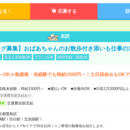
なる！
応募する
詳
未読
グ募集】おばあちゃんのお散歩付き添いも仕事の
K
社会人未経験OK
ブランクOK
WEB登録・面接OK
～OK≫無資格・未経験でも時給1500円～！土日祝休みもOK
資格未経験：時給1500円～ ■週払いOK ■扶養内OK ■日収1万2000円以上
交通費別途支給あり
交通費全額支給
通費
京都豊島区
鴨駅
/
目白駅
/
北池袋駅
/
…
≪自宅からドアtoドアで30分以内！≫ご希望の勤務地を紹介します。