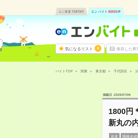
エン派遣
71573
件
エン バイト
82531
件
0
気になるリスト
保存した希
バイトTOP
関東
東京都
千代田区
1
掲載日 :
2026
/
07
/
06
1800
新丸の
派遣
職種未経