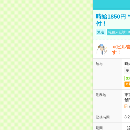
時給1850
付！
派遣
職種未経験O
≪ビル
す！
時
給与
交
月
東
勤務地
飯
8
勤務時間
【
期間