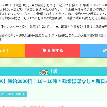
00～18:00（休憩60分） ■ご希望があれば下記シフトもOK！ 早番 7:00～16:00 遅
勤 16:30～翌9:30 「家族と休みを合わせたい」 「余裕を持って夕飯の準備
業はしたくない」 など、ご希望を教えてくださいね。 ※Wワーク希望の方へ
する勤務時間と、もう1つのお仕事の勤務時間。 合計で週40時間を超える場
8月中のスタートOK！急募！】2カ月～ ■ご応募から最短2～3日後に就業が
歴書不要
/
40～50代活躍中
/
服装自由
/
シフト勤務
/
10名以上の大量募集
/
電話対応
要
なる！
応募する
詳
未読
K】時給3000円！10～16時＊残業ほぼなし▼新
WEB登録・面接OK