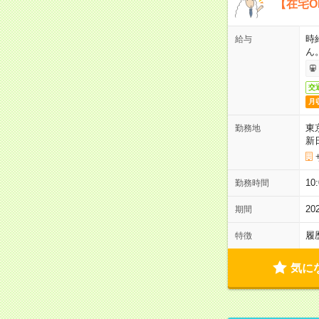
【在宅O
時
給与
ん
交
月
東
勤務地
新
1
勤務時間
2
期間
履
特徴
気に