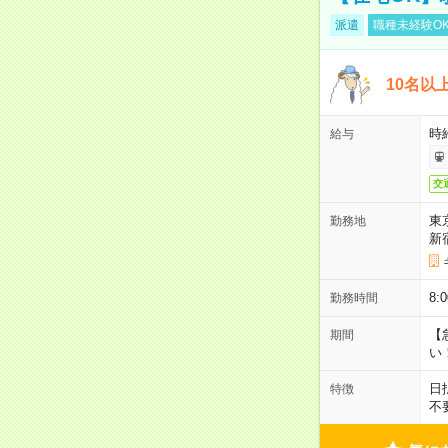
派遣
職種未経験O
10名以
時
給与
交
東
勤務地
新
8
勤務時間
【
期間
い
日
特徴
不