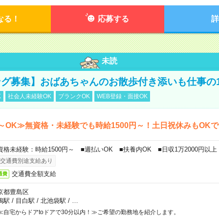
なる！
応募する
詳
未読
グ募集】おばあちゃんのお散歩付き添いも仕事の
K
社会人未経験OK
ブランクOK
WEB登録・面接OK
～OK≫無資格・未経験でも時給1500円～！土日祝休みもOK
資格未経験：時給1500円～ ■週払いOK ■扶養内OK ■日収1万2000円以上
交通費別途支給あり
交通費全額支給
通費
京都豊島区
鴨駅
/
目白駅
/
北池袋駅
/
…
≪自宅からドアtoドアで30分以内！≫ご希望の勤務地を紹介します。