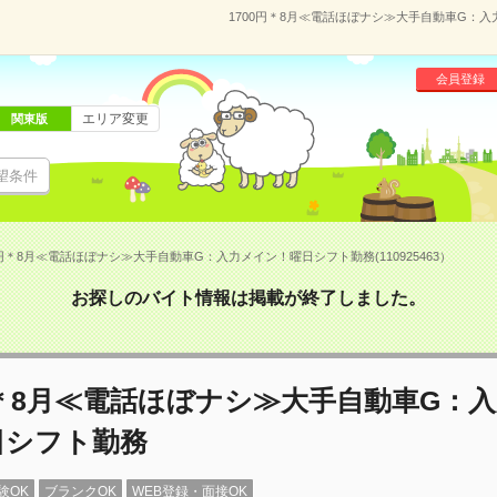
1700円＊8月≪電話ほぼナシ≫大手自動車G：入力
会員登録
エリア変更
関東版
望条件
0円＊8月≪電話ほぼナシ≫大手自動車G：入力メイン！曜日シフト勤務(110925463）
お探しのバイト情報は掲載が終了しました。
円＊8月≪電話ほぼナシ≫大手自動車G：
日シフト勤務
験OK
ブランクOK
WEB登録・面接OK