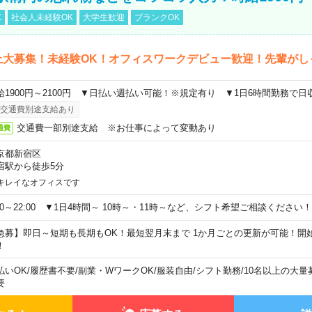
K
社会人未経験OK
大学生歓迎
ブランクOK
上大募集！未経験OK！オフィスワークデビュー歓迎！先輩がし
給1900円～2100円 ▼日払い週払い可能！※規定有り ▼1日6時間勤務で日
交通費別途支給あり
交通費一部別途支給 ※お仕事によって変動あり
通費
京都新宿区
宿駅から徒歩5分
キレイなオフィスです
:00～22:00 ▼1日4時間～ 10時～・11時～など、シフト希望ご相談ください！
急募】即日～短期も長期もOK！最短翌月末まで 1か月ごとの更新が可能！開
！
払いOK
/
履歴書不要
/
副業・WワークOK
/
服装自由
/
シフト勤務
/
10名以上の大量
要