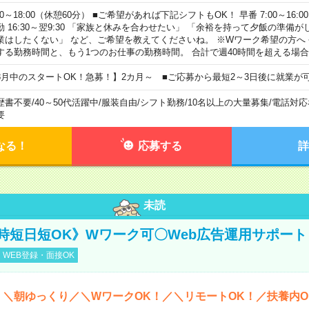
00～18:00（休憩60分） ■ご希望があれば下記シフトもOK！ 早番 7:00～16:00 遅
勤 16:30～翌9:30 「家族と休みを合わせたい」 「余裕を持って夕飯の準備
業はしたくない」 など、ご希望を教えてくださいね。 ※Wワーク希望の方へ
する勤務時間と、もう1つのお仕事の勤務時間。 合計で週40時間を超える場
8月中のスタートOK！急募！】2カ月～ ■ご応募から最短2～3日後に就業が
歴書不要
/
40～50代活躍中
/
服装自由
/
シフト勤務
/
10名以上の大量募集
/
電話対応
要
なる！
応募する
詳
未読
時短日短OK》Wワーク可〇Web広告運用サポート
WEB登録・面接OK
＊＼朝ゆっくり／＼WワークOK！／＼リモートOK！／扶養内O