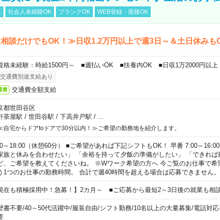
K
社会人未経験OK
ブランクOK
WEB登録・面接OK
相談だけでもOK！≫日収1.2万円以上で週3日～＆土日休みも
資格未経験：時給1500円～ ■週払いOK ■扶養内OK ■日収1万2000円以上
交通費別途支給あり
交通費全額支給
通費
京都世田谷区
軒茶屋駅
/
世田谷駅
/
下高井戸駅
/
…
≪自宅からドアtoドアで30分以内！≫ご希望の勤務地を紹介します。
00～18:00（休憩60分） ■ご希望があれば下記シフトもOK！ 早番 7:00～16:00 遅
家族と休みを合わせたい」 「余裕を持って夕飯の準備がしたい」 「できれば
ど、ご希望を教えてくださいね。 ※Wワーク希望の方へ 今ご覧のお仕事で希
う1つのお仕事の勤務時間。 合計で週40時間を超える場合は応募できません。
現在も積極採用中！急募！】2カ月～ ■ご応募から最短2～3日後の就業も相
歴書不要
/
40～50代活躍中
/
服装自由
/
シフト勤務
/
10名以上の大量募集
/
電話対応
要