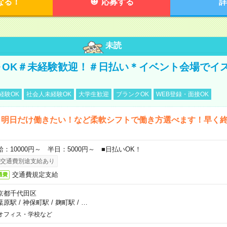
なる！
応募する
詳
未読
～OK＃未経験歓迎！＃日払い＊イベント会場でイ
経験OK
社会人未経験OK
大学生歓迎
ブランクOK
WEB登録・面接OK
ら明日だけ働きたい！など柔軟シフトで働き方選べます！早く
給：10000円～ 半日：5000円～ ■日払いOK！
交通費別途支給あり
交通費規定支給
通費
京都千代田区
葉原駅
/
神保町駅
/
麹町駅
/
…
オフィス・学校など