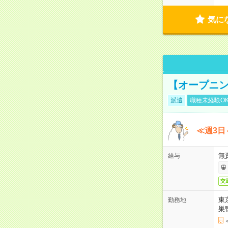
気に
【オープニン
派遣
職種未経験O
≪週3日
無
給与
交
東
勤務地
巣