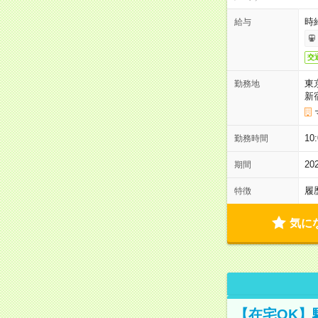
時給
給与
交
東
勤務地
新
10
勤務時間
2
期間
履
特徴
気に
【在宅OK】