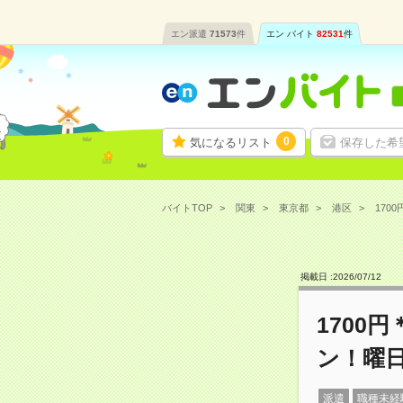
エン派遣
71573
件
エン バイト
82531
件
0
気になるリスト
保存した希
バイトTOP
関東
東京都
港区
170
掲載日 :
2026
/
07
/
12
1700
ン！曜
派遣
職種未経