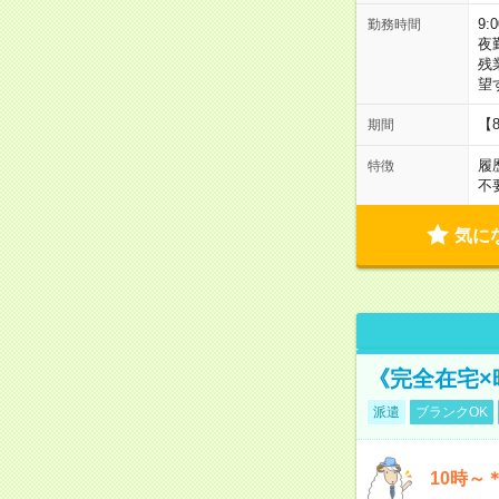
9:
勤務時間
夜
残
望
【
期間
履
特徴
不
気に
《完全在宅×
派遣
ブランクOK
10時～