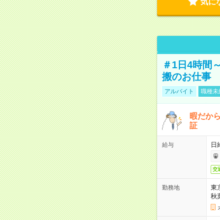
気に
＃1日4時間
搬のお仕事
アルバイト
職種未
暇だか
証
日
給与
交
東
勤務地
秋