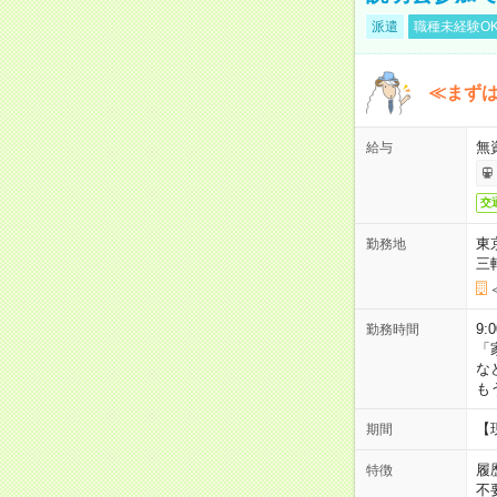
派遣
職種未経験O
≪まずは
無
給与
交
東
勤務地
三
9:
勤務時間
「
な
も
【
期間
履
特徴
不