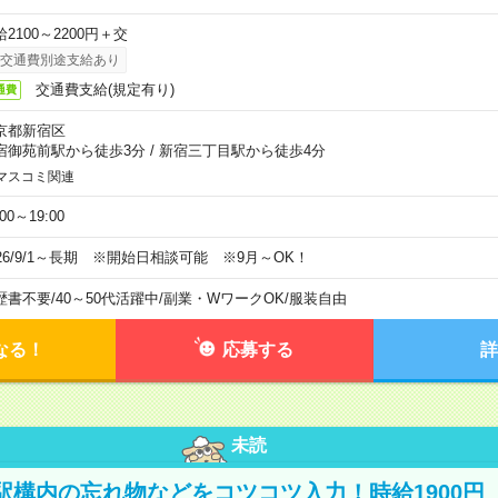
2100～2200円＋交
交通費別途支給あり
交通費支給(規定有り)
通費
京都新宿区
宿御苑前駅から徒歩3分
/
新宿三丁目駅から徒歩4分
マスコミ関連
:00～19:00
026/9/1～長期 ※開始日相談可能 ※9月～OK！
歴書不要
/
40～50代活躍中
/
副業・WワークOK
/
服装自由
なる！
応募する
詳
未読
駅構内の忘れ物などをコツコツ入力！時給1900円