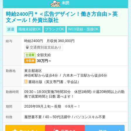
未読
時給2400円＊＜広告デザイン！働き方自由＞英
文メール！外資出版社
派遣
職種未経験OK
ブランクOK
WEB登録・面接OK
時給2400円 月収例 360,000円
給与
交通費別途支給あり
全額支給
交通費
30万円～
月収例
東京都港区
勤務地
神谷町駅から徒歩4分
/
六本木一丁目駅から徒歩6分
書籍出版（英文専門書，学会誌）
09:30～18:00(実働7時間30分 休憩1時間) ※週20時間以上の勤
勤務時間
務で就業時間と日数 選べます！
2026年09月上旬～長期 ※9月～！
期間
履歴書不要
/
40～50代活躍中
/
パソコンスキル不要
特徴