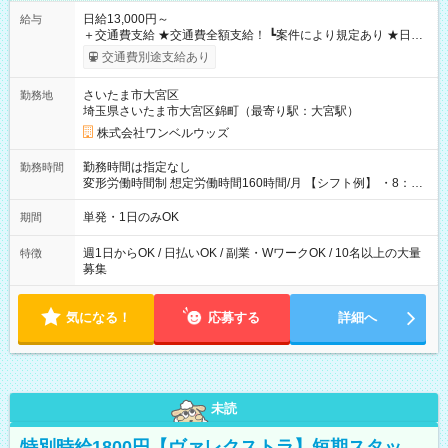
日給13,000円～
給与
＋交通費支給 ★交通費全額支給！ ┗案件により規定あり ★日払
いOK！（規定あり） ┗働いたその日に現金GET♪ お仕事後はコ
交通費別途支給あり
ンビニATMから 日払い分を引き落とせます！ 【試用期間】試
用期間なし
さいたま市大宮区
勤務地
埼玉県さいたま市大宮区錦町（最寄り駅：大宮駅）
株式会社ワンベルウッズ
勤務時間は指定なし
勤務時間
変形労働時間制 想定労働時間160時間/月 【シフト例】 ・8：00
～21：00
単発・1日のみOK
期間
週1日からOK / 日払いOK / 副業・WワークOK / 10名以上の大量
特徴
募集
気になる！
応募する
詳細へ
未読
特別時給1800円【ヴァレクストラ】短期スタッ