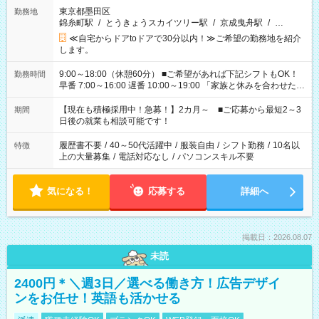
東京都墨田区
勤務地
錦糸町駅
/
とうきょうスカイツリー駅
/
京成曳舟駅
/
…
≪自宅からドアtoドアで30分以内！≫ご希望の勤務地を紹介
します。
9:00～18:00（休憩60分） ■ご希望があれば下記シフトもOK！
勤務時間
早番 7:00～16:00 遅番 10:00～19:00 「家族と休みを合わせた
い」 「余裕を持って夕飯の準備がしたい」 「できれば残業はし
たくない」 など、ご希望を教えてくださいね。 ※Wワーク希望
【現在も積極採用中！急募！】2カ月～ ■ご応募から最短2～3
期間
の方へ 今ご覧のお仕事で希望する勤務時間と、もう1つのお仕事
日後の就業も相談可能です！
の勤務時間。 合計で週40時間を超える場合は応募できません。
履歴書不要
/
40～50代活躍中
/
服装自由
/
シフト勤務
/
10名以
特徴
上の大量募集
/
電話対応なし
/
パソコンスキル不要
気になる！
応募する
詳細へ
掲載日：2026.08.07
未読
2400円＊＼週3日／選べる働き方！広告デザイ
ンをお任せ！英語も活かせる