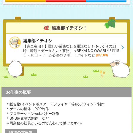
編集部イチオシ
【完全在宅！】難しい業務なし＆電話なし！ゆっくりの11
時～時短＊データ入力・事務、＜SEKAI NO OWARI＊8月15
日・16日＞ドーム公演のサポートバイトなど
(8/7UP!)
お仕事の概要
＊販促物(イベントポスター・フライヤー等)のデザイン・制作
＊ゲームの筐体・POP制作
＊プロモーションwebバナー制作
＊SNS用素材の制作 など
～同業務の社員がいるので安心して働けます○～
職場の雰囲気