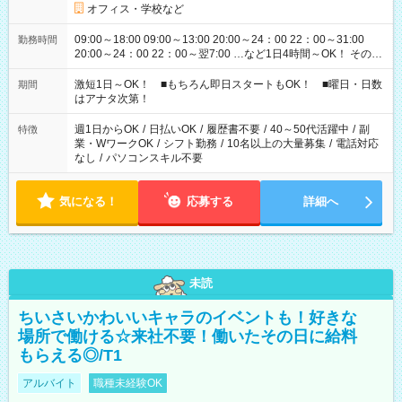
オフィス・学校など
09:00～18:00 09:00～13:00 20:00～24：00 22：00～31:00
勤務時間
20:00～24：00 22：00～翌7:00 …など1日4時間～OK！ その他
シフトもございます！ お気軽にご相談ください！
激短1日～OK！ ■もちろん即日スタートもOK！ ■曜日・日数
期間
はアナタ次第！
週1日からOK
/
日払いOK
/
履歴書不要
/
40～50代活躍中
/
副
特徴
業・WワークOK
/
シフト勤務
/
10名以上の大量募集
/
電話対応
なし
/
パソコンスキル不要
気になる！
応募する
詳細へ
未読
ちいさいかわいいキャラのイベントも！好きな
場所で働ける☆来社不要！働いたその日に給料
もらえる◎/T1
アルバイト
職種未経験OK