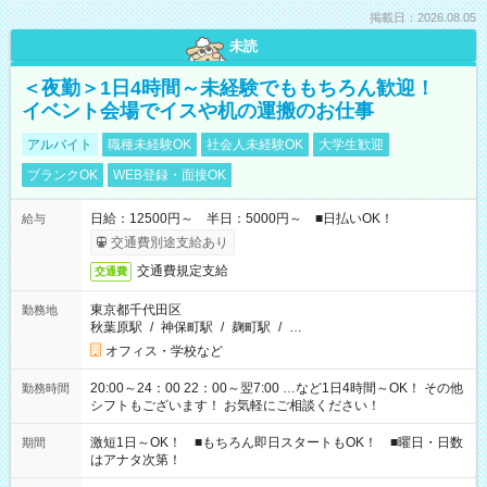
掲載日：2026.08.05
未読
＜夜勤＞1日4時間～未経験でももちろん歓迎！
イベント会場でイスや机の運搬のお仕事
アルバイト
職種未経験OK
社会人未経験OK
大学生歓迎
ブランクOK
WEB登録・面接OK
日給：12500円～ 半日：5000円～ ■日払いOK！
給与
交通費別途支給あり
交通費規定支給
交通費
東京都千代田区
勤務地
秋葉原駅
/
神保町駅
/
麹町駅
/
…
オフィス・学校など
20:00～24：00 22：00～翌7:00 …など1日4時間～OK！ その他
勤務時間
シフトもございます！ お気軽にご相談ください！
激短1日～OK！ ■もちろん即日スタートもOK！ ■曜日・日数
期間
はアナタ次第！