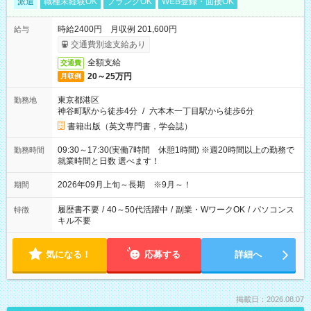
派遣
職種未経験OK
ブランクOK
WEB登録・面接OK
時給2400円 月収例 201,600円
給与
交通費別途支給あり
全額支給
交通費
20～25万円
月収例
東京都港区
勤務地
神谷町駅から徒歩4分
/
六本木一丁目駅から徒歩6分
書籍出版（英文専門書，学会誌）
09:30～17:30(実働7時間 休憩1時間) ※週20時間以上の勤務で
勤務時間
就業時間と日数 選べます！
2026年09月上旬～長期 ※9月～！
期間
履歴書不要
/
40～50代活躍中
/
副業・WワークOK
/
パソコンス
特徴
キル不要
気になる！
応募する
詳細へ
掲載日：2026.08.07