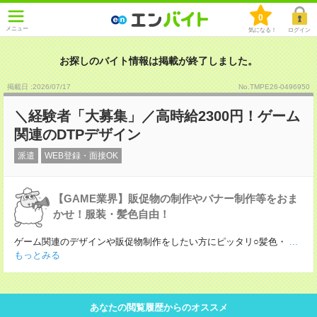
0
メニュー
気になる！
ログイン
お探しのバイト情報は掲載が終了しました。
掲載日 :2026
/
07
/
17
No.TMPE26-0496950
＼経験者「大募集」／高時給2300円！ゲーム
関連のDTPデザイン
派遣
WEB登録・面接OK
【GAME業界】販促物の制作やバナー制作等をおま
かせ！服装・髪色自由！
ゲーム関連のデザインや販促物制作をしたい方にピッタリ○髪色・
...
もっとみる
あなたの閲覧履歴からのオススメ