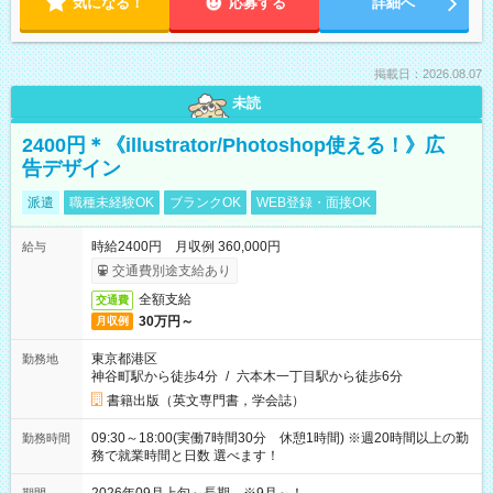
気になる！
応募する
詳細へ
掲載日：2026.08.07
未読
2400円＊《illustrator/Photoshop使える！》広
告デザイン
派遣
職種未経験OK
ブランクOK
WEB登録・面接OK
時給2400円 月収例 360,000円
給与
交通費別途支給あり
全額支給
交通費
30万円～
月収例
東京都港区
勤務地
神谷町駅から徒歩4分
/
六本木一丁目駅から徒歩6分
書籍出版（英文専門書，学会誌）
09:30～18:00(実働7時間30分 休憩1時間) ※週20時間以上の勤
勤務時間
務で就業時間と日数 選べます！