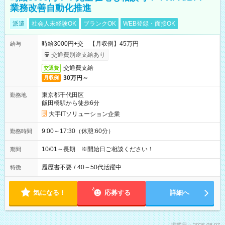
業務改善自動化推進
派遣
社会人未経験OK
ブランクOK
WEB登録・面接OK
時給3000円+交 【月収例】45万円
給与
交通費別途支給あり
交通費支給
交通費
30万円～
月収例
東京都千代田区
勤務地
飯田橋駅から徒歩6分
大手ITソリューション企業
9:00～17:30（休憩:60分）
勤務時間
10/01～長期 ※開始日ご相談ください！
期間
履歴書不要
/
40～50代活躍中
特徴
気になる！
応募する
詳細へ