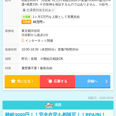
時給2600円 月収例 41万円 時給2600円×実働7h30m×週5日×4
給与
週+残業10h ※月収例を保証するものではありません。※給与即
受取りサービス利用可（利用条件有）
交通費別途支給あり
1ヶ月3万円を上限として実費支給
交通費
30万円～
月収例
東京都渋谷区
勤務地
渋谷駅から徒歩1分
インターネット関連
10:00-18:30（休憩60分）実働7時間30分
勤務時間
即日～長期 ※開始日相談OK
期間
履歴書不要
/
服装自由
特徴
気になる！
応募する
詳細へ
掲載日：2026.08.04
未読
時給3000円！！完全在宅も相談可！！RPA/BI！