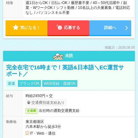
週1日からOK
/
日払いOK
/
履歴書不要
/
40～50代活躍中
/
副
特徴
業・WワークOK
/
シフト勤務
/
10名以上の大量募集
/
電話対応
なし
/
パソコンスキル不要
気になる！
応募する
詳細へ
掲載日：2026.08.05
未読
完全在宅で16時まで！英語&日本語＼EC運営サ
ポート／
派遣
ブランクOK
WEB登録・面接OK
時給2450円＋交
給与
交通費別途支給あり
出社時の通勤交通費支給
交通費
東京都港区
勤務地
六本木駅から徒歩3分
IT・Web・通信