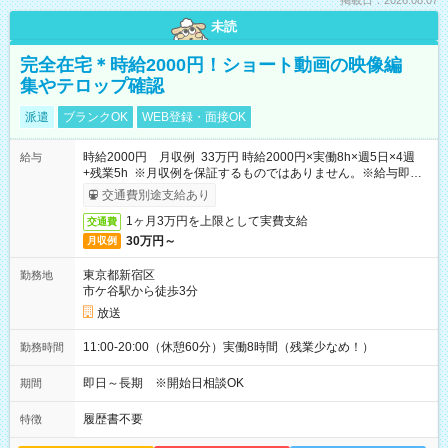
掲載日：2026.08.07
未読
完全在宅＊時給2000円！ショート動画の映像編
集やテロップ確認
派遣
ブランクOK
WEB登録・面接OK
時給2000円 月収例 33万円 時給2000円×実働8h×週5日×4週
給与
+残業5h ※月収例を保証するものではありません。※給与即受
取りサービス利用可（利用条件有）
交通費別途支給あり
1ヶ月3万円を上限として実費支給
交通費
30万円～
月収例
東京都新宿区
勤務地
市ケ谷駅から徒歩3分
放送
11:00-20:00（休憩60分）実働8時間（残業少なめ！）
勤務時間
即日～長期 ※開始日相談OK
期間
履歴書不要
特徴