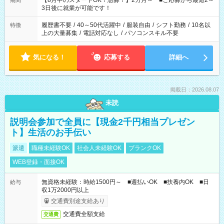
【8月中のスタートOK！急募！】2カ月～ ■ご応募から最短2～
期間
ね。 ※Wワーク希望の方へ 今ご覧のお仕事で希望する勤務時間
3日後に就業が可能です！
と、もう1つのお仕事の勤務時間。 合計で週40時間を超える場
合は応募できません。
履歴書不要
/
40～50代活躍中
/
服装自由
/
シフト勤務
/
10名以
特徴
上の大量募集
/
電話対応なし
/
パソコンスキル不要
気になる！
応募する
詳細へ
掲載日：2026.08.07
未読
説明会参加で全員に【現金2千円相当プレゼン
ト】生活のお手伝い
派遣
職種未経験OK
社会人未経験OK
ブランクOK
WEB登録・面接OK
無資格未経験：時給1500円～ ■週払いOK ■扶養内OK ■日
給与
収1万2000円以上
交通費別途支給あり
交通費全額支給
交通費