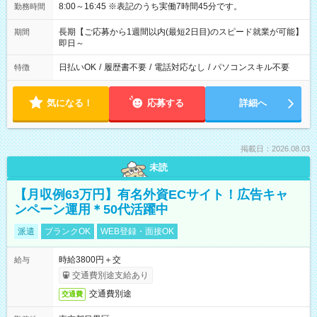
8:00～16:45 ※表記のうち実働7時間45分です。
勤務時間
長期【ご応募から1週間以内(最短2日目)のスピード就業が可能】
期間
即日～
日払いOK
/
履歴書不要
/
電話対応なし
/
パソコンスキル不要
特徴
気になる！
応募する
詳細へ
掲載日：2026.08.03
未読
【月収例63万円】有名外資ECサイト！広告キャ
ンペーン運用＊50代活躍中
派遣
ブランクOK
WEB登録・面接OK
時給3800円＋交
給与
交通費別途支給あり
交通費別途
交通費