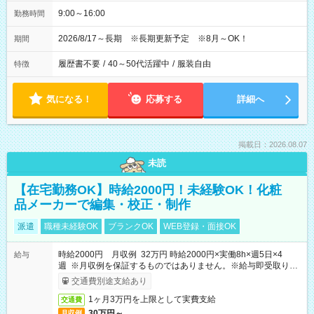
9:00～16:00
勤務時間
2026/8/17～長期 ※長期更新予定 ※8月～OK！
期間
履歴書不要
/
40～50代活躍中
/
服装自由
特徴
気になる！
応募する
詳細へ
掲載日：2026.08.07
未読
【在宅勤務OK】時給2000円！未経験OK！化粧
品メーカーで編集・校正・制作
派遣
職種未経験OK
ブランクOK
WEB登録・面接OK
時給2000円 月収例 32万円 時給2000円×実働8h×週5日×4
給与
週 ※月収例を保証するものではありません。※給与即受取りサ
ービス利用可（利用条件有）
交通費別途支給あり
1ヶ月3万円を上限として実費支給
交通費
30万円～
月収例