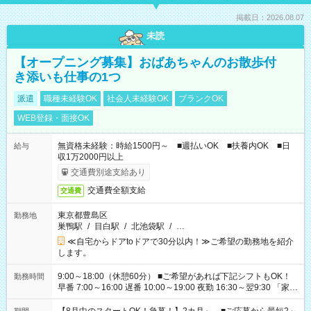
掲載日：2026.08.07
未読
【オープニング募集】おばあちゃんのお散歩付
き添いも仕事の1つ
派遣
職種未経験OK
社会人未経験OK
ブランクOK
WEB登録・面接OK
無資格未経験：時給1500円～ ■週払いOK ■扶養内OK ■日
給与
収1万2000円以上
交通費別途支給あり
交通費全額支給
交通費
東京都豊島区
勤務地
巣鴨駅
/
目白駅
/
北池袋駅
/
…
≪自宅からドアtoドアで30分以内！≫ご希望の勤務地を紹介
します。
9:00～18:00（休憩60分） ■ご希望があれば下記シフトもOK！
勤務時間
早番 7:00～16:00 遅番 10:00～19:00 夜勤 16:30～翌9:30 「家族
と休みを合わせたい」 「余裕を持って夕飯の準備がしたい」
「できれば残業はしたくない」 など、ご希望を教えてください