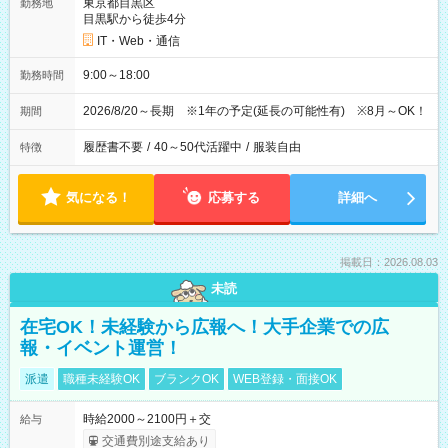
東京都目黒区
勤務地
目黒駅から徒歩4分
IT・Web・通信
9:00～18:00
勤務時間
2026/8/20～長期 ※1年の予定(延長の可能性有) ※8月～OK！
期間
履歴書不要
/
40～50代活躍中
/
服装自由
特徴
気になる！
応募する
詳細へ
掲載日：2026.08.03
未読
在宅OK！未経験から広報へ！大手企業での広
報・イベント運営！
派遣
職種未経験OK
ブランクOK
WEB登録・面接OK
時給2000～2100円＋交
給与
交通費別途支給あり