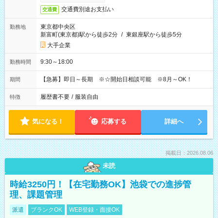
交通費別途お支払い
交通費
東京都中央区
勤務地
新富町(東京都)駅から徒歩2分
/
東銀座駅から徒歩5分
大手企業
9:30～18:00
勤務時間
【急募】即日～長期 ※☆開始日相談可能 ※8月～OK！
期間
履歴書不要
/
服装自由
特徴
気になる！
応募する
詳細へ
掲載日：2026.08.06
未読
時給3250円！【在宅勤務OK】池袋での進捗管
理、課題管理
派遣
ブランクOK
WEB登録・面接OK