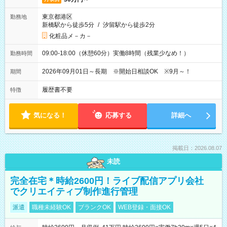
東京都港区
勤務地
新橋駅から徒歩5分
/
汐留駅から徒歩2分
化粧品メ－カ－
09:00-18:00（休憩60分）実働8時間（残業少なめ！）
勤務時間
2026年09月01日～長期 ※開始日相談OK ※9月～！
期間
履歴書不要
特徴
気になる！
応募する
詳細へ
掲載日：2026.08.07
未読
完全在宅＊時給2600円！ライブ配信アプリ会社
でクリエイティブ制作進行管理
派遣
職種未経験OK
ブランクOK
WEB登録・面接OK