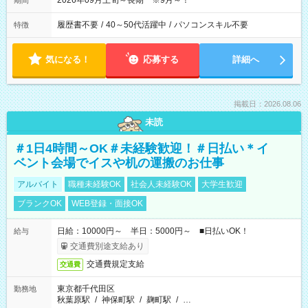
2026年09月上旬～長期 ※9月～！
期間
履歴書不要
/
40～50代活躍中
/
パソコンスキル不要
特徴
気になる！
応募する
詳細へ
掲載日：2026.08.06
未読
＃1日4時間～OK＃未経験歓迎！＃日払い＊イ
ベント会場でイスや机の運搬のお仕事
アルバイト
職種未経験OK
社会人未経験OK
大学生歓迎
ブランクOK
WEB登録・面接OK
日給：10000円～ 半日：5000円～ ■日払いOK！
給与
交通費別途支給あり
交通費規定支給
交通費
東京都千代田区
勤務地
秋葉原駅
/
神保町駅
/
麹町駅
/
…