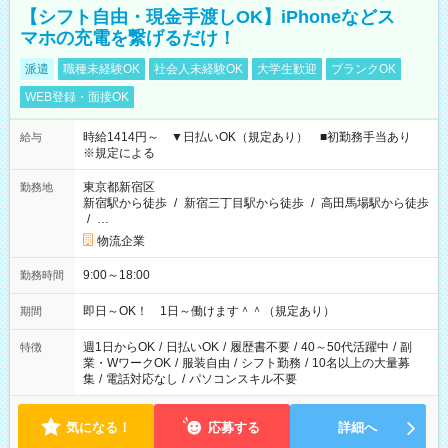
【シフト自由・現金手渡しOK】iPhoneなどス
マホの充電を繋げるだけ！
派遣
職種未経験OK
社会人未経験OK
大学生歓迎
ブランクOK
WEB登録・面接OK
時給1414円～ ▼日払いOK（規定あり） ■初勤務手当あり
給与
※規定による
東京都新宿区
勤務地
新宿駅から徒歩
/
新宿三丁目駅から徒歩
/
高田馬場駅から徒歩
/
…
物流企業
9:00～18:00
勤務時間
即日～OK！ 1日～働けます＾＾（規定あり）
期間
週1日からOK
/
日払いOK
/
履歴書不要
/
40～50代活躍中
/
副
特徴
業・WワークOK
/
服装自由
/
シフト勤務
/
10名以上の大量募
集
/
電話対応なし
/
パソコンスキル不要
気になる！
応募する
詳細へ