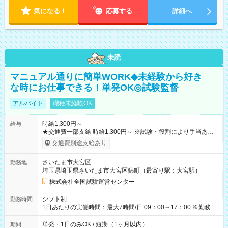
気になる！
応募する
詳細へ
未読
マニュアル通りに簡単WORK◆未経験から好き
な時にお仕事できる！単発OK◎試験監督
アルバイト
職種未経験OK
時給1,300円～
給与
★交通費一部支給 時給1,300円～ ※試験・役割により手当あり
※勤務回数により昇給あり 【即給（前払い）オプションあ
交通費別途支給あり
り！】 希望される場合、勤務から1週間ほどで給与の一部を受け
取れます。 ※手数料418円がかかります。 【過去試験日の収入
さいたま市大宮区
勤務地
例】 ・河合塾模擬試験 8:30～17:30（休憩1時間） 時給1,300円
埼玉県埼玉県さいたま市大宮区錦町（最寄り駅：大宮駅）
×8時間＝日収10,400円＋交通費 ※当日の役割により時給＋100
円の場合あり ・国家試験 7:00～13:30（休憩なし） 時給1,300
株式会社全国試験運営センター
円（役割手当＋100円）×6時間＝日収8,400円＋交通費 【試用期
間】試用期間なし
シフト制
勤務時間
1日あたりの実働時間：最大7時間/日 09：00～17：00 ※勤務時
間は 試験により異なります。
単発・1日のみOK / 短期（1ヶ月以内）
期間