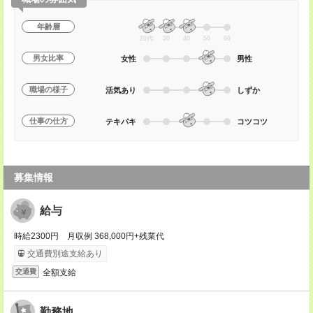
年齢層
20代
30
40
50
60
男女比率
女性
男性
職場の様子
活気あり
しずか
仕事の仕方
テキパキ
コツコツ
募集情報
給与
時給2300円 月収例 368,000円+残業代
交通費別途支給あり
全額支給
交通費
勤務地