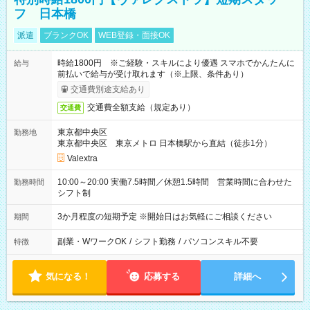
フ 日本橋
派遣
ブランクOK
WEB登録・面接OK
時給1800円 ※ご経験・スキルにより優遇 スマホでかんたんに
給与
前払いで給与が受け取れます（※上限、条件あり）
交通費別途支給あり
交通費全額支給（規定あり）
交通費
東京都中央区
勤務地
東京都中央区 東京メトロ 日本橋駅から直結（徒歩1分）
Valextra
10:00～20:00 実働7.5時間／休憩1.5時間 営業時間に合わせた
勤務時間
シフト制
3か月程度の短期予定 ※開始日はお気軽にご相談ください
期間
副業・WワークOK
/
シフト勤務
/
パソコンスキル不要
特徴
気になる！
応募する
詳細へ