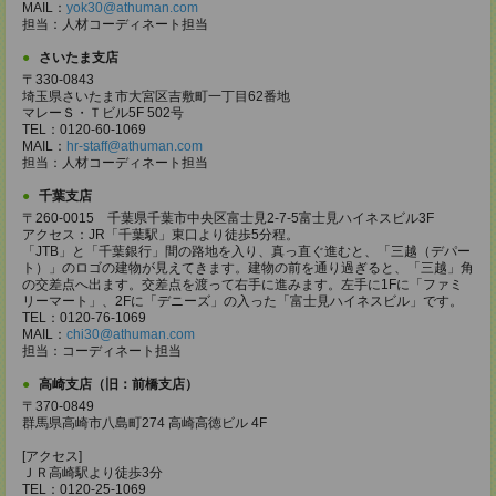
MAIL：
yok30@athuman.com
担当：人材コーディネート担当
さいたま支店
〒330-0843
埼玉県さいたま市大宮区吉敷町一丁目62番地
マレーＳ・Ｔビル5F 502号
TEL：0120-60-1069
MAIL：
hr-staff@athuman.com
担当：人材コーディネート担当
千葉支店
〒260-0015 千葉県千葉市中央区富士見2-7-5富士見ハイネスビル3F
アクセス：JR「千葉駅」東口より徒歩5分程。
「JTB」と「千葉銀行」間の路地を入り、真っ直ぐ進むと、「三越（デパー
ト）」のロゴの建物が見えてきます。建物の前を通り過ぎると、「三越」角
の交差点へ出ます。交差点を渡って右手に進みます。左手に1Fに「ファミ
リーマート」、2Fに「デニーズ」の入った「富士見ハイネスビル」です。
TEL：0120-76-1069
MAIL：
chi30@athuman.com
担当：コーディネート担当
高崎支店（旧：前橋支店）
〒370-0849
群馬県高崎市八島町274 高崎高徳ビル 4F
[アクセス]
ＪＲ高崎駅より徒歩3分
TEL：0120-25-1069