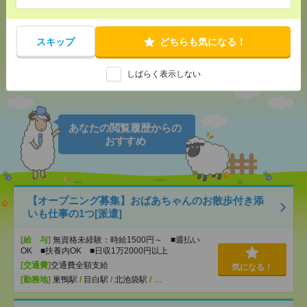
メール
LINE
で送る
で送る
スキップ
どちらも気になる！
しばらく表示しない
シェア
ツイート
ブックマーク
あなたの閲覧履歴からの
おすすめ
【オープニング募集】おばあちゃんのお散歩付き添
いも仕事の1つ[派遣]
[給 与]
無資格未経験：時給1500円～ ■週払い
OK ■扶養内OK ■日収1万2000円以上
[交通費]
交通費全額支給
気になる！
[勤務地]
巣鴨駅
/
目白駅
/
北池袋駅
/
…