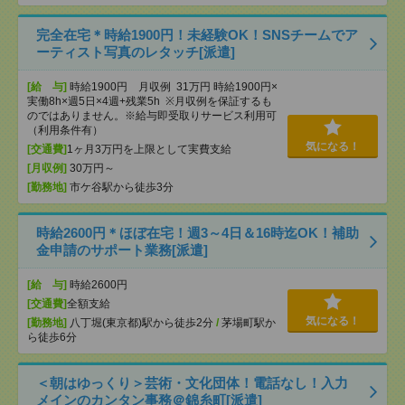
完全在宅＊時給1900円！未経験OK！SNSチームでア
ーティスト写真のレタッチ[派遣]
[給 与]
時給1900円 月収例 31万円 時給1900円×
実働8h×週5日×4週+残業5h ※月収例を保証するも
のではありません。※給与即受取りサービス利用可
（利用条件有）
気になる！
[交通費]
1ヶ月3万円を上限として実費支給
[月収例]
30万円～
[勤務地]
市ケ谷駅から徒歩3分
時給2600円＊ほぼ在宅！週3～4日＆16時迄OK！補助
金申請のサポート業務[派遣]
[給 与]
時給2600円
[交通費]
全額支給
気になる！
[勤務地]
八丁堀(東京都)駅から徒歩2分
/
茅場町駅か
ら徒歩6分
＜朝はゆっくり＞芸術・文化団体！電話なし！入力
メインのカンタン事務＠錦糸町[派遣]