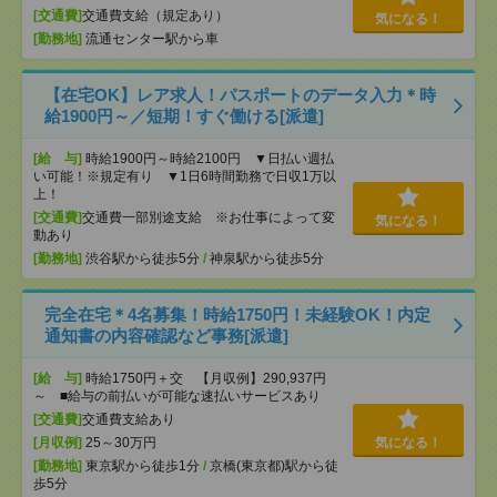
[交通費]
交通費支給（規定あり）
気になる！
[勤務地]
流通センター駅から車
【在宅OK】レア求人！パスポートのデータ入力＊時
給1900円～／短期！すぐ働ける[派遣]
[給 与]
時給1900円～時給2100円 ▼日払い週払
い可能！※規定有り ▼1日6時間勤務で日収1万以
上！
[交通費]
交通費一部別途支給 ※お仕事によって変
気になる！
動あり
[勤務地]
渋谷駅から徒歩5分
/
神泉駅から徒歩5分
完全在宅＊4名募集！時給1750円！未経験OK！内定
通知書の内容確認など事務[派遣]
[給 与]
時給1750円＋交 【月収例】290,937円
～ ■給与の前払いが可能な速払いサービスあり
[交通費]
交通費支給あり
[月収例]
25～30万円
気になる！
[勤務地]
東京駅から徒歩1分
/
京橋(東京都)駅から徒
歩5分