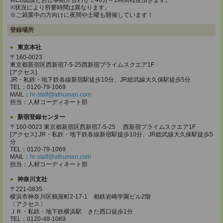
WEB面談とお仕事紹介合わせて40分～1時間程度頂きます。
※状況により所要時間は異なります。
※ご就業中の方向けに夜間や土曜も開催しています！
登録場所
東京本社
〒160-0023
東京都新宿区西新宿7-5-25西新宿プライムスクエア1F
[アクセス]
JR・私鉄・地下鉄各線新宿駅徒歩10分、JR総武線大久保駅徒歩5分
TEL：0120-79-1069
MAIL：
hr-staff@athuman.com
担当：人材コーディネート部
新宿登録センター
〒160-0023 東京都新宿区西新宿7-5-25 西新宿プライムスクエア1F
[アクセス] JR・私鉄・地下鉄各線新宿駅徒歩10分、JR総武線大久保駅徒歩5
分
TEL：0120-79-1069
MAIL：
hr-staff@athuman.com
担当：人材コーディネート部
神奈川支社
〒221-0835
横浜市神奈川区鶴屋町2-17-1 相鉄岩崎学園ビル2階
〔アクセス〕
ＪＲ・私鉄・地下鉄横浜駅 きた西口徒歩1分
TEL：0120-48-1069