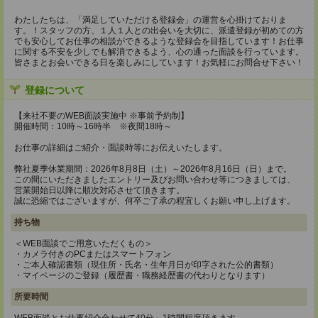
わたしたちは、「満足していただける登録会」の運営を心掛けておりま
す。！スタッフの方、１人１人との出会いを大切に、派遣登録が初めての方
でも安心してお仕事の相談ができるような登録会を目指しています！お仕事
に関する不安を少しでも解消できるよう、心の通った面談を行っています。
皆さまとお会いできる日を楽しみにしています！お気軽にお問合せ下さい！
登録について
【来社不要のWEB面談実施中 ※事前予約制】
開催時間：10時～16時半 ※夜間18時～
お仕事の詳細はご紹介・面談時等にお伝えいたします。
弊社夏季休業期間：2026年8月8日（土）～2026年8月16日（日）まで。
この間にいただきましたエントリー及びお問い合わせ等につきましては、
営業開始日以降に順次対応させて頂きます。
誠に恐縮ではございますが、何卒ご了承の程宜しくお願い申し上げます。
持ち物
＜WEB面談でご用意いただくもの＞
・カメラ付きのPCまたはスマートフォン
・ご本人確認書類（現住所・氏名・生年月日が印字された公的書類）
・マイページのご登録（履歴書・職務経歴書の代わりとなります）
所要時間