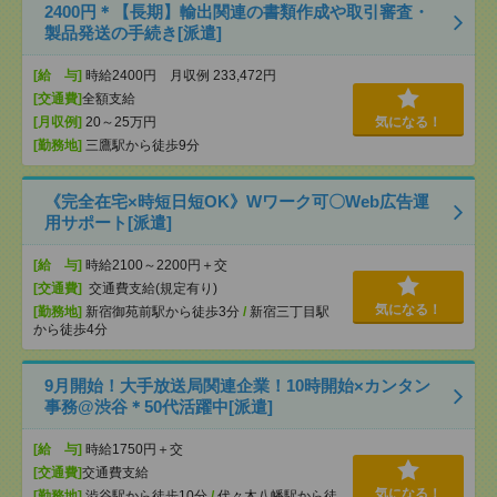
2400円＊【長期】輸出関連の書類作成や取引審査・
製品発送の手続き[派遣]
[給 与]
時給2400円 月収例 233,472円
[交通費]
全額支給
[月収例]
20～25万円
気になる！
[勤務地]
三鷹駅から徒歩9分
《完全在宅×時短日短OK》Wワーク可〇Web広告運
用サポート[派遣]
[給 与]
時給2100～2200円＋交
[交通費]
交通費支給(規定有り)
気になる！
[勤務地]
新宿御苑前駅から徒歩3分
/
新宿三丁目駅
から徒歩4分
9月開始！大手放送局関連企業！10時開始×カンタン
事務@渋谷＊50代活躍中[派遣]
[給 与]
時給1750円＋交
[交通費]
交通費支給
気になる！
[勤務地]
渋谷駅から徒歩10分
/
代々木八幡駅から徒