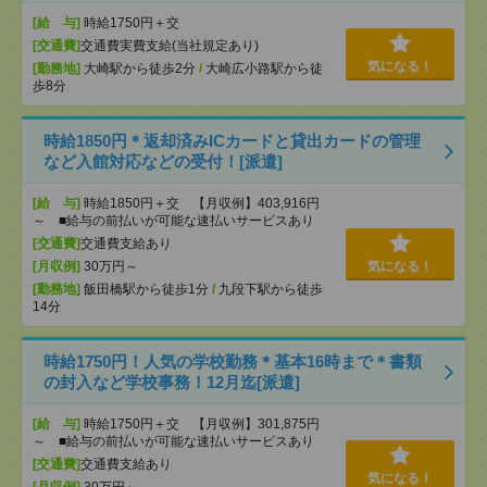
[給 与]
時給1750円＋交
[交通費]
交通費実費支給(当社規定あり)
気になる！
[勤務地]
大崎駅から徒歩2分
/
大崎広小路駅から徒
歩8分
時給1850円＊返却済みICカードと貸出カードの管理
など入館対応などの受付！[派遣]
[給 与]
時給1850円＋交 【月収例】403,916円
～ ■給与の前払いが可能な速払いサービスあり
[交通費]
交通費支給あり
[月収例]
30万円～
気になる！
[勤務地]
飯田橋駅から徒歩1分
/
九段下駅から徒歩
14分
時給1750円！人気の学校勤務＊基本16時まで＊書類
の封入など学校事務！12月迄[派遣]
[給 与]
時給1750円＋交 【月収例】301,875円
～ ■給与の前払いが可能な速払いサービスあり
[交通費]
交通費支給あり
気になる！