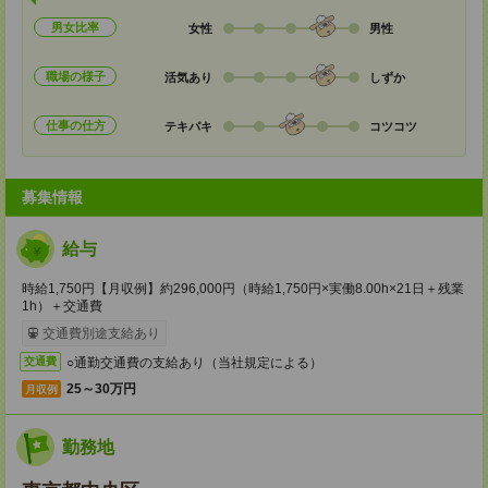
男女比率
女性
男性
職場の様子
活気あり
しずか
仕事の仕方
テキパキ
コツコツ
募集情報
給与
時給1,750円【月収例】約296,000円（時給1,750円×実働8.00h×21日＋残業
1h）＋交通費
交通費別途支給あり
○通勤交通費の支給あり（当社規定による）
交通費
25～30万円
月収例
勤務地