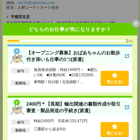
MAIL：
tks30@athuman.com
担当：人材コーディネート担当
宇都宮支店
×
栃木県宇都宮市大通り2-2-3 明治安田生命宇都宮大工町ビル2階
〔アクセス〕宇都宮駅より徒歩11分
どちらのお仕事が気になりますか？
TEL：0120-25-1069
MAIL：
utm30@athuman.com
1
/10
担当：人材コーディネート担当
茨城支店
【オープニング募集】おばあちゃんのお散歩
茨城県水戸市城南1-2-43 NKCビル 305号
付き添いも仕事の1つ[派遣]
〔アクセス〕水戸駅より徒歩5分
TEL：0120-25-1069
無資格未経験：時給1500円～ ■週払
給与
MAIL：
hit30@athuman.com
いOK ■扶養内OK ■日収1万2000円
担当：人材コーディネート担当
以上
巣鴨駅 / 目白駅 / 北池袋駅 / …
気になる!
勤務地
2400円＊【長期】輸出関連の書類作成や取引
応募ページへ
審査・製品発送の手続き[派遣]
時給2400円 月収例 233,472円
給与
三鷹駅から徒歩9分
勤務地
気になる！
気になる!