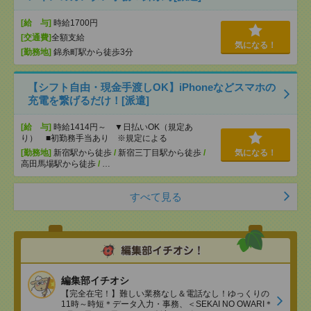
[給 与]
時給1700円
[交通費]
全額支給
気になる！
[勤務地]
錦糸町駅から徒歩3分
【シフト自由・現金手渡しOK】iPhoneなどスマホの
充電を繋げるだけ！[派遣]
[給 与]
時給1414円～ ▼日払いOK（規定あ
り） ■初勤務手当あり ※規定による
[勤務地]
新宿駅から徒歩
/
新宿三丁目駅から徒歩
/
気になる！
高田馬場駅から徒歩
/
…
すべて見る
編集部イチオシ
【完全在宅！】難しい業務なし＆電話なし！ゆっくりの
11時～時短＊データ入力・事務、＜SEKAI NO OWARI＊