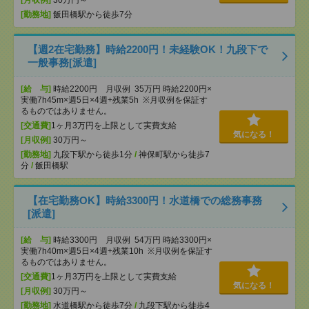
[月収例]
30万円～
[勤務地]
飯田橋駅から徒歩7分
【週2在宅勤務】時給2200円！未経験OK！九段下で
一般事務[派遣]
[給 与]
時給2200円 月収例 35万円 時給2200円×
実働7h45m×週5日×4週+残業5h ※月収例を保証す
るものではありません。
[交通費]
1ヶ月3万円を上限として実費支給
気になる！
[月収例]
30万円～
[勤務地]
九段下駅から徒歩1分
/
神保町駅から徒歩7
分
/
飯田橋駅
【在宅勤務OK】時給3300円！水道橋での総務事務
[派遣]
[給 与]
時給3300円 月収例 54万円 時給3300円×
実働7h40m×週5日×4週+残業10h ※月収例を保証す
るものではありません。
[交通費]
1ヶ月3万円を上限として実費支給
気になる！
[月収例]
30万円～
[勤務地]
水道橋駅から徒歩7分
/
九段下駅から徒歩4