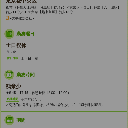
東京都中央区
都営地下鉄大江戸線【月島駅】徒歩9分／東京メトロ日比谷線【八丁堀駅】
徒歩11分／JR京葉線【越中島駅】徒歩13分
●大手建設会社●
勤務曜日
土日祝休
月～金
土・日・祝
休日休暇
勤務時間
残業少
★8:45～17:45（休憩時間 12:00～13:00）
基本的になし
残業時間
※突発的に発生する際は、相談の場合あり（1～10時間未満/月）
期間