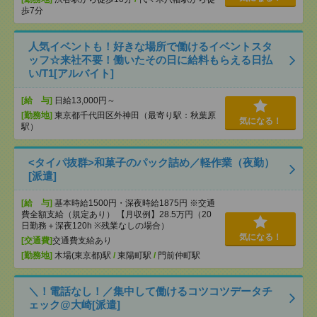
歩7分
人気イベントも！好きな場所で働けるイベントスタ
ッフ☆来社不要！働いたその日に給料もらえる日払
い/T1[アルバイト]
[給 与]
日給13,000円～
[勤務地]
東京都千代田区外神田（最寄り駅：秋葉原
気になる！
駅）
<タイパ抜群>和菓子のパック詰め／軽作業（夜勤）
[派遣]
[給 与]
基本時給1500円・深夜時給1875円 ※交通
費全額支給（規定あり） 【月収例】28.5万円（20
日勤務＋深夜120h ※残業なしの場合）
気になる！
[交通費]
交通費支給あり
[勤務地]
木場(東京都)駅
/
東陽町駅
/
門前仲町駅
＼！電話なし！／集中して働けるコツコツデータチ
ェック@大崎[派遣]