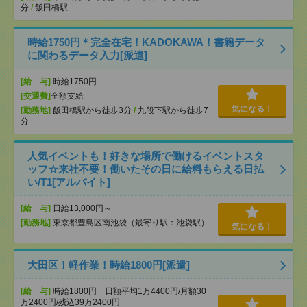
分
/
飯田橋駅
時給1750円＊完全在宅！KADOKAWA！書籍データ
に関わるデータ入力[派遣]
[給 与]
時給1750円
[交通費]
全額支給
気になる！
[勤務地]
飯田橋駅から徒歩3分
/
九段下駅から徒歩7
分
人気イベントも！好きな場所で働けるイベントスタ
ッフ☆来社不要！働いたその日に給料もらえる日払
い/T1[アルバイト]
[給 与]
日給13,000円～
[勤務地]
東京都豊島区南池袋（最寄り駅：池袋駅）
気になる！
大田区！軽作業！時給1800円[派遣]
[給 与]
時給1800円 日額平均1万4400円/月額30
万2400円/残込39万2400円