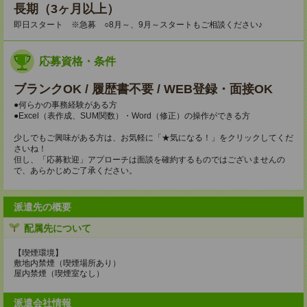
長期（3ヶ月以上）
即日スタート ※急募 ○8月～、9月～スタートもご相談ください♪
応募資格・条件
ブランクOK / 履歴書不要 / WEB登録・面接OK
●何らかの事務経験がある方
●Excel（表作成、SUM関数）・Word（修正）の操作ができる方
少しでもご興味がある方は、お気軽に「★気になる！」をクリックしてくだ
さいね！
但し、「応募歓迎」アプローチは面談を確約するものではございませんの
で、あらかじめご了承ください。
派遣先の概要
配属先について
【喫煙環境】
敷地内禁煙（喫煙場所あり）
屋内禁煙（喫煙室なし）
派遣会社情報