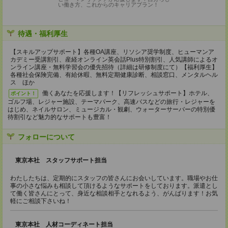
い働き方、これからのキャリアプラン！
待遇・福利厚生
【スキルアップサポート】各種OA講座、リソシア奨学制度、ヒューマンア
カデミー受講割引、産経オンライン英会話Plus特別割引、人気講師によるオ
ンライン講座・無料学習会の優先招待（詳細は研修制度にて）【福利厚生】
各種社会保険完備、有給休暇、無料定期健康診断、相談窓口、メンタルヘル
ス ほか
働くあなたを応援します！【リフレッシュサポート】ホテル、
ポイント！
ゴルフ場、レジャー施設、テーマパーク、高速バスなどの旅行・レジャーを
はじめ、ネイルサロン、ミュージカル・観劇、ウォーターサーバーの特別優
待割引など魅力的なサポートも豊富！
フォローについて
東京本社 スタッフサポート担当
わたしたちは、定期的にスタッフの皆さんにお会いしています。職場やお仕
事の小さな悩みも相談して頂けるようなサポートをしております。派遣とし
て働く皆さんにとって、身近な相談相手となれるよう、がんばります！お気
軽にご相談下さいね！
東京本社 人材コーディネート担当