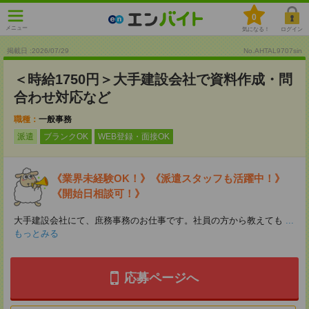
0
メニュー
気になる！
ログイン
掲載日 :2026
/
07
/
29
No.AHTAL9707sin
＜時給1750円＞大手建設会社で資料作成・問
合わせ対応など
職種：
一般事務
派遣
ブランクOK
WEB登録・面接OK
《業界未経験OK！》《派遣スタッフも活躍中！》
《開始日相談可！》
大手建設会社にて、庶務事務のお仕事です。社員の方から教えても
...
もっとみる
応募ページへ