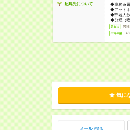
配属先について
◆事務＆
◆アット
◆部署人数
◆分煙（
男性
男女比
4
平均年齢
気に
メール
で送る