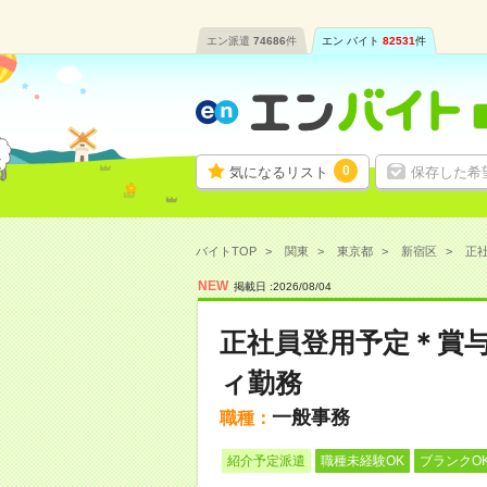
エン派遣
74686
件
エン バイト
82531
件
0
気になるリスト
保存した希
バイトTOP
関東
東京都
新宿区
正社
NEW
掲載日 :
2026
/
08
/
04
正社員登用予定＊賞与
ィ勤務
一般事務
職種：
紹介予定派遣
職種未経験OK
ブランクO