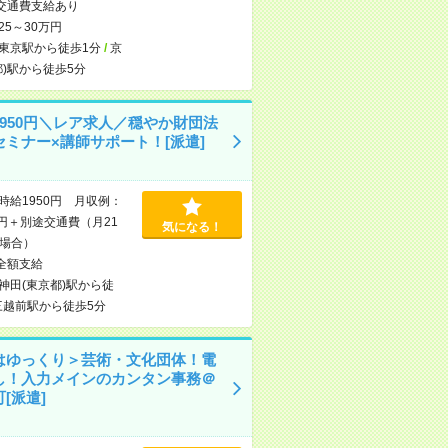
交通費支給あり
25～30万円
東京駅から徒歩1分
/
京
都)駅から徒歩5分
1950円＼レア求人／穏やか財団法
セミナー×講師サポート！[派遣]
時給1950円 月収例：
25円＋別途交通費（月21
気になる！
場合）
全額支給
神田(東京都)駅から徒
三越前駅から徒歩5分
はゆっくり＞芸術・文化団体！電
し！入力メインのカンタン事務＠
[派遣]