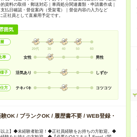
公的資料の取得・郵送対応｜車両処分関連書類・申請書作成｜
｜支払日確認・督促案内（受架電）｜督促内容の入力など
に正社員として直雇用予定です。
雰囲気
層
20代
30
40
50
60
比率
女性
男性
様子
活気あり
しずか
仕方
テキパキ
コツコツ
OK / ブランクOK / 履歴書不要 / WEB登録・
卒以上】◆未経験者歓迎！◆正社員経験をお持ちの方歓迎。◆
経験をお持ちの方歓迎。◆【必要なOAスキル】Excel（関