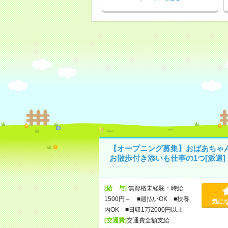
【オープニング募集】おばあちゃ
お散歩付き添いも仕事の1つ[派遣]
[給 与]
無資格未経験：時給
1500円～ ■週払いOK ■扶養
気に
内OK ■日収1万2000円以上
[交通費]
交通費全額支給