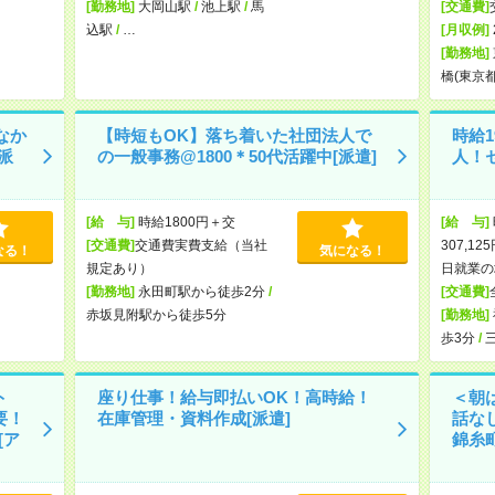
[勤務地]
大岡山駅
/
池上駅
/
馬
[交通費]
込駅
/
…
[月収例]
[勤務地]
橋(東京
なか
【時短もOK】落ち着いた社団法人で
時給
派
の一般事務@1800＊50代活躍中[派遣]
人！
[給 与]
時給1800円＋交
[給 与]
[交通費]
交通費実費支給（当社
307,1
なる！
気になる！
規定あり）
日就業の
[勤務地]
永田町駅から徒歩2分
/
[交通費]
赤坂見附駅から徒歩5分
[勤務地]
歩3分
/
ト
座り仕事！給与即払いOK！高時給！
＜朝
要！
在庫管理・資料作成[派遣]
話な
[ア
錦糸町