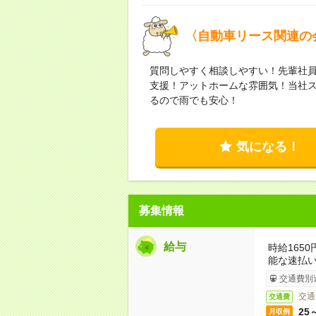
〈自動車リース関連の
質問しやすく相談しやすい！先輩社員
支援！アットホームな雰囲気！当社ス
るので雨でも安心！
気になる！
募集情報
給与
時給165
能な速払
交通費別
交通
交通費
25
月収例