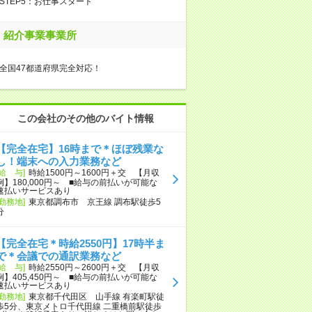
STEP5：お仕事スタート
紹介事業事業所
全国47都道府県完全対応！
この会社のその他のバイト情報
【完全在宅】16時まで＊ほぼ残業な
し！端末への入力業務など
[給 与]
時給1500円～1600円＋交 【月収
例】180,000円～ ■給与の前払いが可能な
速払いサービスあり
[勤務地]
東京都調布市 京王線 調布駅徒歩5
分
【完全在宅＊時給2550円】17時半ま
で＊会議での通訳業務など
[給 与]
時給2550円～2600円＋交 【月収
例】405,450円～ ■給与の前払いが可能な
速払いサービスあり
[勤務地]
東京都千代田区 山手線 有楽町駅徒
歩5分、東京メトロ千代田線 二重橋前駅徒歩