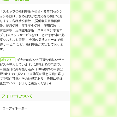
「スタッフの福利厚生を担当する専門セクシ
ョンを設け、きめ細やかな対応を心掛けてお
ります」各種社会保険 （労働者災害補償保
険、健康保険、厚生年金保険、雇用保険）、
有給休暇、定期健康診断、スマホ向け学習ア
プリ(スタッフサービスぽけっと)でお仕事に必
要なスキルを習得 、全国の提携スクールで優
待サービス など、福利厚生が充実しておりま
す。
給与の前払いが可能な速払いサー
ポイント！
ビスを導入しています。18時までの申請で、
申請当日に給与振り込み（18時以降の申請は
翌9時までに振込）！※承認の勤怠実績に応じ
て申請が可能※その他規定あり（詳細は登録
後にマイページよりご確認ください)
フォローについて
コーディネーター