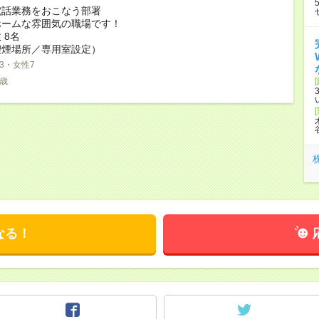
電話業務をおこなう部署
ホームな雰囲気の職場です！
 8名
喫煙場所／専用室設定）
3・女性7
8歳
なる！