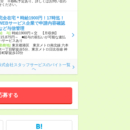
5分 ※移転予定あり。詳しくはお問い合わ
せください。
完全在宅＊時給1900円！17時迄！
WEBサービス企業で申請内容確認
など与信管理
[給 与]
時給1900円＋交 【月収例】
315,875円～ ■給与の前払いが可能な速払
いサービスあり
[勤務地]
東京都港区 東京メトロ南北線 六本
木一丁目駅徒歩5分、東京メトロ日比谷線 神
谷町駅徒歩10分
株式会社スタッフサービスのバイト一覧
へ
応募する