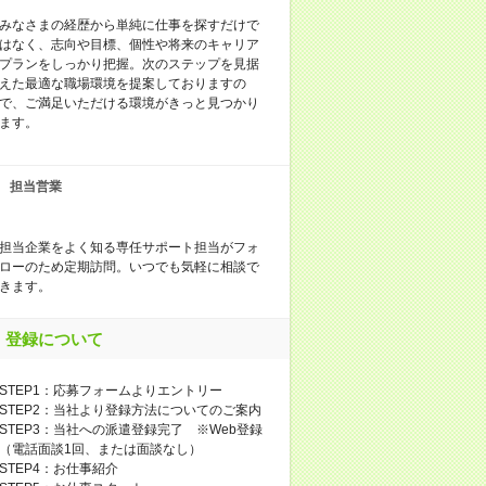
みなさまの経歴から単純に仕事を探すだけで
はなく、志向や目標、個性や将来のキャリア
プランをしっかり把握。次のステップを見据
えた最適な職場環境を提案しておりますの
で、ご満足いただける環境がきっと見つかり
ます。
担当営業
担当企業をよく知る専任サポート担当がフォ
ローのため定期訪問。いつでも気軽に相談で
きます。
登録について
STEP1：応募フォームよりエントリー
STEP2：当社より登録方法についてのご案内
STEP3：当社への派遣登録完了 ※Web登録
（電話面談1回、または面談なし）
STEP4：お仕事紹介