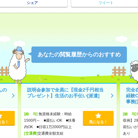
シェア
ツイート
あなたの閲覧履歴からのおすすめ
んの
説明会参加で全員に【現金2千円相当
完全在
プレゼント】生活のお手伝い[派遣]
経験
事務[
[給 与]
無資格未経験：時給
[給 与]
1500円～ ■週払いOK ■扶養
収例】29
なる！
気になる！
内OK ■日収1万2000円以上
前払いが
[交通費]
交通費全額支給
あり