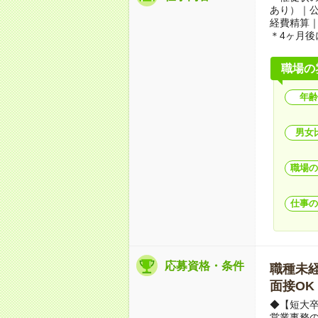
あり）｜
経費精算
＊4ヶ月後
職場の
年齢
男女
職場の
仕事の
応募資格・条件
職種未経験
面接OK
◆【短大
営業事務の