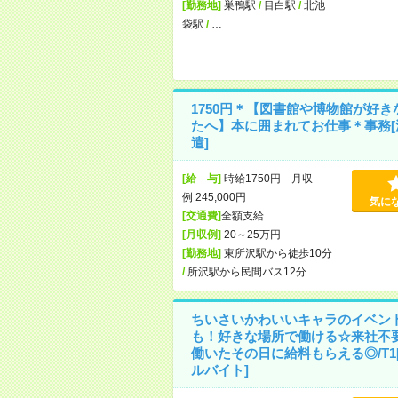
[勤務地]
巣鴨駅
/
目白駅
/
北池
袋駅
/
…
1750円＊【図書館や博物館が好き
たへ】本に囲まれてお仕事＊事務[
遣]
[給 与]
時給1750円 月収
例 245,000円
気に
[交通費]
全額支給
[月収例]
20～25万円
[勤務地]
東所沢駅から徒歩10分
/
所沢駅から民間バス12分
ちいさいかわいいキャラのイベン
も！好きな場所で働ける☆来社不
働いたその日に給料もらえる◎/T1
ルバイト]