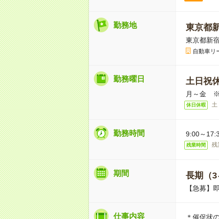
勤務地
東京都
東京都新宿
自動車リ
勤務曜日
土日祝
月～金 
土
休日休暇
勤務時間
9:00～1
残
残業時間
期間
長期（3
【急募】
仕事内容
＊催促状