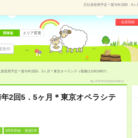
正社員登用予定＊賞与年2回5．5ヶ月
会員登録
エリア変更
関東版
望条件
員登用予定＊賞与年2回5．5ヶ月＊東京オペラシティ勤務(110919957）
No.STFSV2204415912
年2回5．5ヶ月＊東京オペラシテ
K
WEB登録・面接OK