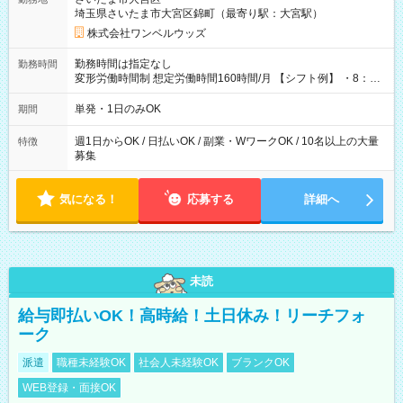
埼玉県さいたま市大宮区錦町（最寄り駅：大宮駅）
株式会社ワンベルウッズ
勤務時間は指定なし
勤務時間
変形労働時間制 想定労働時間160時間/月 【シフト例】 ・8：00
～21：00
単発・1日のみOK
期間
週1日からOK / 日払いOK / 副業・WワークOK / 10名以上の大量
特徴
募集
気になる！
応募する
詳細へ
未読
給与即払いOK！高時給！土日休み！リーチフォ
ーク
派遣
職種未経験OK
社会人未経験OK
ブランクOK
WEB登録・面接OK