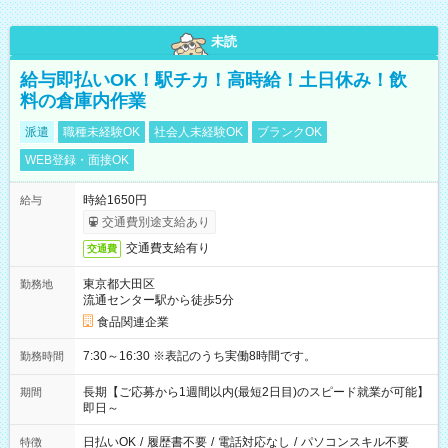
未読
給与即払いOK！駅チカ！高時給！土日休み！飲
料の倉庫内作業
派遣
職種未経験OK
社会人未経験OK
ブランクOK
WEB登録・面接OK
時給1650円
給与
交通費別途支給あり
交通費支給有り
交通費
東京都大田区
勤務地
流通センター駅から徒歩5分
食品関連企業
7:30～16:30 ※表記のうち実働8時間です。
勤務時間
長期【ご応募から1週間以内(最短2日目)のスピード就業が可能】
期間
即日～
日払いOK
/
履歴書不要
/
電話対応なし
/
パソコンスキル不要
特徴