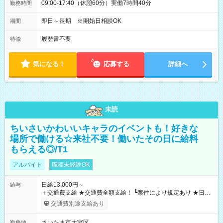
09:00-17:40（休憩60分）実働7時間40分
勤務時間
即日～長期 ※開始日相談OK
期間
履歴書不要
特徴
気になる！
応募する
詳細へ
未読
ちいさいかわいいキャラのイベントも！好きな
場所で働ける☆来社不要！働いたその日に給料
もらえる◎/T1
アルバイト
職種未経験OK
日給13,000円～
給与
＋交通費支給 ★交通費全額支給！ ┗案件により規定あり ★日払
いOK！（規定あり） ┗働いたその日に現金GET♪ お仕事後はコ
交通費別途支給あり
ンビニATMから 日払い分を引き落とせます！ 【試用期間】試
用期間なし
さいたま市大宮区
勤務地