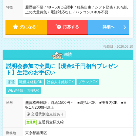
と、もう1つのお仕事の勤務時間。 合計で週40時間を超える場
合は応募できません。
履歴書不要
/
40～50代活躍中
/
服装自由
/
シフト勤務
/
10名以
特徴
上の大量募集
/
電話対応なし
/
パソコンスキル不要
気になる！
応募する
詳細へ
掲載日：2026.08.10
未読
説明会参加で全員に【現金2千円相当プレゼン
ト】生活のお手伝い
派遣
職種未経験OK
社会人未経験OK
ブランクOK
WEB登録・面接OK
無資格未経験：時給1500円～ ■週払いOK ■扶養内OK ■日
給与
収1万2000円以上
交通費別途支給あり
交通費全額支給
交通費
東京都墨田区
勤務地