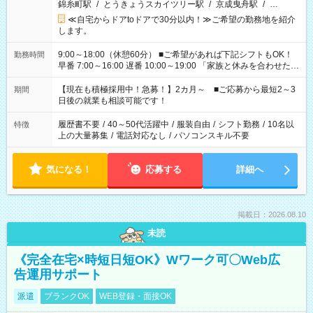
錦糸町駅
/
とうきょうスカイツリー駅
/
京成曳舟駅
/
…
≪自宅からドアtoドアで30分以内！≫ご希望の勤務地を紹介
します。
9:00～18:00（休憩60分） ■ご希望があれば下記シフトもOK！
勤務時間
早番 7:00～16:00 遅番 10:00～19:00 「家族と休みを合わせた
い」 「余裕を持って夕飯の準備がしたい」 「できれば残業はし
たくない」 など、ご希望を教えてくださいね。 ※Wワーク希望
【現在も積極採用中！急募！】2カ月～ ■ご応募から最短2～3
期間
の方へ 今ご覧のお仕事で希望する勤務時間と、もう1つのお仕事
日後の就業も相談可能です！
の勤務時間。 合計で週40時間を超える場合は応募できません。
履歴書不要
/
40～50代活躍中
/
服装自由
/
シフト勤務
/
10名以
特徴
上の大量募集
/
電話対応なし
/
パソコンスキル不要
気になる！
応募する
詳細へ
掲載日：2026.08.10
未読
《完全在宅×時短日短OK》Wワーク可〇Web広
告運用サポート
派遣
ブランクOK
WEB登録・面接OK