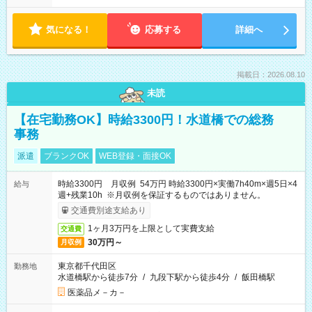
気になる！
応募する
詳細へ
掲載日：2026.08.10
未読
【在宅勤務OK】時給3300円！水道橋での総務
事務
派遣
ブランクOK
WEB登録・面接OK
時給3300円 月収例 54万円 時給3300円×実働7h40m×週5日×4
給与
週+残業10h ※月収例を保証するものではありません。
交通費別途支給あり
1ヶ月3万円を上限として実費支給
交通費
30万円～
月収例
東京都千代田区
勤務地
水道橋駅から徒歩7分
/
九段下駅から徒歩4分
/
飯田橋駅
医薬品メ－カ－