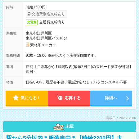
時給1500円
給与
交通費別途支給あり
交通費支給有り
交通費
東京都江戸川区
勤務地
東京都江戸川区バス10分
素材系メーカー
9:00～18:00 ※表記のうち実働8時間です。
勤務時間
長期【ご応募から1週間以内(最短2日目)のスピード就業が可能】
期間
即日～
日払いOK
/
履歴書不要
/
電話対応なし
/
パソコンスキル不要
特徴
気になる！
応募する
詳細へ
掲載日：2026.08.06
未読
駅から5分以内＊服装自由＊【時給2200円】大