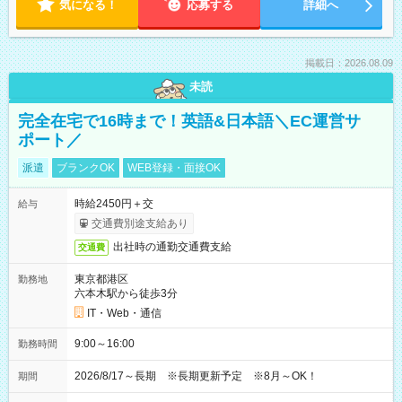
気になる！
応募する
詳細へ
掲載日：2026.08.09
未読
完全在宅で16時まで！英語&日本語＼EC運営サ
ポート／
派遣
ブランクOK
WEB登録・面接OK
時給2450円＋交
給与
交通費別途支給あり
出社時の通勤交通費支給
交通費
東京都港区
勤務地
六本木駅から徒歩3分
IT・Web・通信
9:00～16:00
勤務時間
2026/8/17～長期 ※長期更新予定 ※8月～OK！
期間