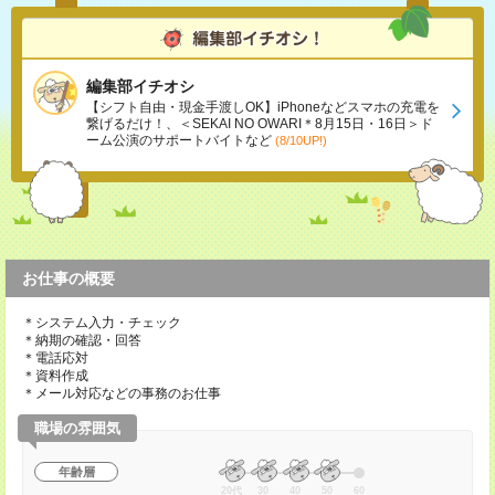
編集部イチオシ
【シフト自由・現金手渡しOK】iPhoneなどスマホの充電を
繋げるだけ！、＜SEKAI NO OWARI＊8月15日・16日＞ド
ーム公演のサポートバイトなど
(8/10UP!)
お仕事の概要
＊システム入力・チェック
＊納期の確認・回答
＊電話応対
＊資料作成
＊メール対応などの事務のお仕事
職場の雰囲気
年齢層
20代
30
40
50
60