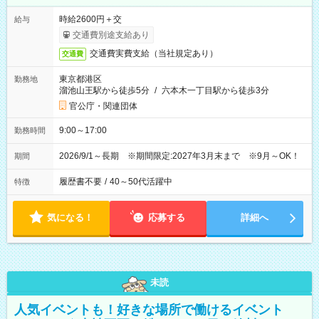
時給2600円＋交
給与
交通費別途支給あり
交通費実費支給（当社規定あり）
交通費
東京都港区
勤務地
溜池山王駅から徒歩5分
/
六本木一丁目駅から徒歩3分
官公庁・関連団体
9:00～17:00
勤務時間
2026/9/1～長期 ※期間限定:2027年3月末まで ※9月～OK！
期間
履歴書不要
/
40～50代活躍中
特徴
気になる！
応募する
詳細へ
未読
人気イベントも！好きな場所で働けるイベント