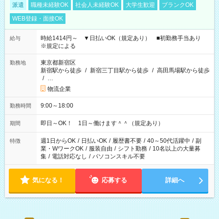
派遣
職種未経験OK
社会人未経験OK
大学生歓迎
ブランクOK
WEB登録・面接OK
時給1414円～ ▼日払いOK（規定あり） ■初勤務手当あり
給与
※規定による
東京都新宿区
勤務地
新宿駅から徒歩
/
新宿三丁目駅から徒歩
/
高田馬場駅から徒歩
/
…
物流企業
9:00～18:00
勤務時間
即日～OK！ 1日～働けます＾＾（規定あり）
期間
週1日からOK
/
日払いOK
/
履歴書不要
/
40～50代活躍中
/
副
特徴
業・WワークOK
/
服装自由
/
シフト勤務
/
10名以上の大量募
集
/
電話対応なし
/
パソコンスキル不要
気になる！
応募する
詳細へ