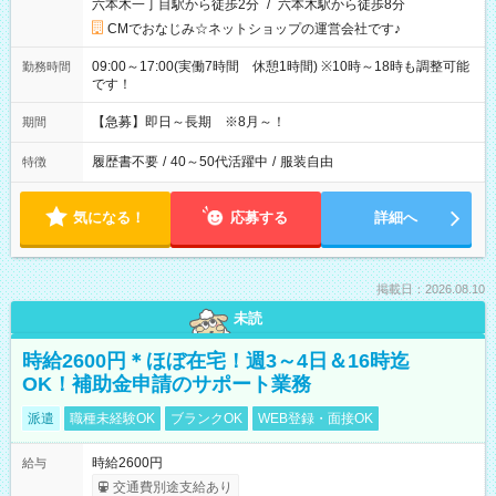
六本木一丁目駅から徒歩2分
/
六本木駅から徒歩8分
CMでおなじみ☆ネットショップの運営会社です♪
09:00～17:00(実働7時間 休憩1時間) ※10時～18時も調整可能
勤務時間
です！
【急募】即日～長期 ※8月～！
期間
履歴書不要
/
40～50代活躍中
/
服装自由
特徴
気になる！
応募する
詳細へ
掲載日：2026.08.10
未読
時給2600円＊ほぼ在宅！週3～4日＆16時迄
OK！補助金申請のサポート業務
派遣
職種未経験OK
ブランクOK
WEB登録・面接OK
時給2600円
給与
交通費別途支給あり