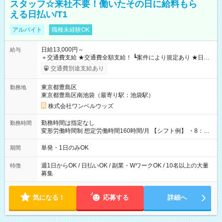
スタッフ☆来社不要！働いたその日に給料もら
える日払い/T1
アルバイト
職種未経験OK
日給13,000円～
給与
＋交通費支給 ★交通費全額支給！ ┗案件により規定あり ★日払
いOK！（規定あり） ┗働いたその日に現金GET♪ お仕事後はコ
交通費別途支給あり
ンビニATMから 日払い分を引き落とせます！ 【試用期間】試
用期間なし
東京都豊島区
勤務地
東京都豊島区南池袋（最寄り駅：池袋駅）
株式会社ワンベルウッズ
勤務時間は指定なし
勤務時間
変形労働時間制 想定労働時間160時間/月 【シフト例】 ・8：00
～21：00
単発・1日のみOK
期間
週1日からOK / 日払いOK / 副業・WワークOK / 10名以上の大量
特徴
募集
気になる！
応募する
詳細へ