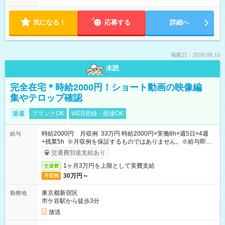
気になる！
応募する
詳細へ
掲載日：2026.08.10
未読
完全在宅＊時給2000円！ショート動画の映像編
集やテロップ確認
派遣
ブランクOK
WEB登録・面接OK
時給2000円 月収例 33万円 時給2000円×実働8h×週5日×4週
給与
+残業5h ※月収例を保証するものではありません。※給与即受
取りサービス利用可（利用条件有）
交通費別途支給あり
1ヶ月3万円を上限として実費支給
交通費
30万円～
月収例
東京都新宿区
勤務地
市ケ谷駅から徒歩3分
放送