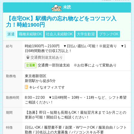
未読
【在宅OK】駅構内の忘れ物などをコツコツ入
力！時給1900円
派遣
職種未経験OK
社会人未経験OK
大学生歓迎
ブランクOK
時給1900円～2100円 ▼日払い週払い可能！※規定有り ▼1
給与
日6時間勤務で日収1万以上！
交通費別途支給あり
交通費一部別途支給 ※お仕事によって変動あり
交通費
東京都新宿区
勤務地
新宿駅から徒歩5分
キレイなオフィスです
8:00～22:00 ▼1日4時間～ 10時～・11時～など、シフト希望
勤務時間
ご相談ください！
【急募】即日～短期も長期もOK！最短翌月末まで 1か月ごとの
期間
更新が可能！開始日もご相談ください！
日払いOK
/
履歴書不要
/
副業・WワークOK
/
服装自由
/
シフト
特徴
勤務
/
10名以上の大量募集
/
パソコンスキル不要