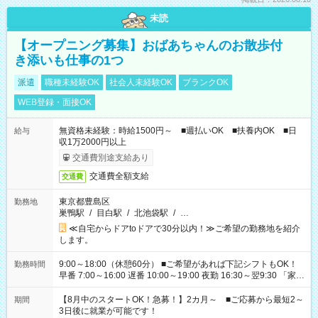
未読
【オープニング募集】おばあちゃんのお散歩付
き添いも仕事の1つ
派遣
職種未経験OK
社会人未経験OK
ブランクOK
WEB登録・面接OK
無資格未経験：時給1500円～ ■週払いOK ■扶養内OK ■日
給与
収1万2000円以上
交通費別途支給あり
交通費全額支給
交通費
東京都豊島区
勤務地
巣鴨駅
/
目白駅
/
北池袋駅
/
…
≪自宅からドアtoドアで30分以内！≫ご希望の勤務地を紹介
します。
9:00～18:00（休憩60分） ■ご希望があれば下記シフトもOK！
勤務時間
早番 7:00～16:00 遅番 10:00～19:00 夜勤 16:30～翌9:30 「家族
と休みを合わせたい」 「余裕を持って夕飯の準備がしたい」
「できれば残業はしたくない」 など、ご希望を教えてください
【8月中のスタートOK！急募！】2カ月～ ■ご応募から最短2～
期間
ね。 ※Wワーク希望の方へ 今ご覧のお仕事で希望する勤務時間
3日後に就業が可能です！