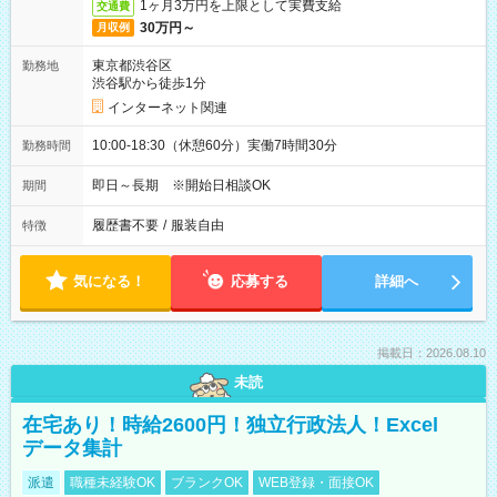
1ヶ月3万円を上限として実費支給
交通費
30万円～
月収例
東京都渋谷区
勤務地
渋谷駅から徒歩1分
インターネット関連
10:00-18:30（休憩60分）実働7時間30分
勤務時間
即日～長期 ※開始日相談OK
期間
履歴書不要
/
服装自由
特徴
気になる！
応募する
詳細へ
掲載日：2026.08.10
未読
在宅あり！時給2600円！独立行政法人！Excel
データ集計
派遣
職種未経験OK
ブランクOK
WEB登録・面接OK