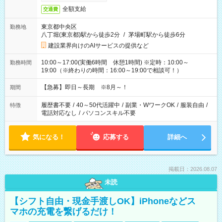
全額支給
交通費
東京都中央区
勤務地
八丁堀(東京都)駅から徒歩2分
/
茅場町駅から徒歩6分
建設業界向けのAIサービスの提供など
10:00～17:00(実働6時間 休憩1時間) ※定時：10:00～
勤務時間
19:00（※終わりの時間：16:00～19:00で相談可！）
【急募】即日～長期 ※8月～！
期間
履歴書不要
/
40～50代活躍中
/
副業・WワークOK
/
服装自由
/
特徴
電話対応なし
/
パソコンスキル不要
気になる！
応募する
詳細へ
掲載日：2026.08.07
未読
【シフト自由・現金手渡しOK】iPhoneなどス
マホの充電を繋げるだけ！