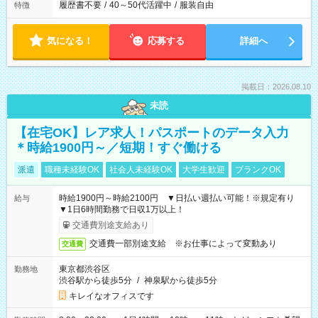
履歴書不要
/
40～50代活躍中
/
服装自由
特徴
気になる！
応募する
詳細へ
掲載日：2026.08.10
未読
【在宅OK】レア求人！パスポートのデータ入力
＊時給1900円～／短期！すぐ働ける
派遣
職種未経験OK
社会人未経験OK
大学生歓迎
ブランクOK
時給1900円～時給2100円 ▼日払い週払い可能！※規定有り
給与
▼1日6時間勤務で日収1万以上！
交通費別途支給あり
交通費一部別途支給 ※お仕事によって変動あり
交通費
東京都渋谷区
勤務地
渋谷駅から徒歩5分
/
神泉駅から徒歩5分
キレイなオフィスです