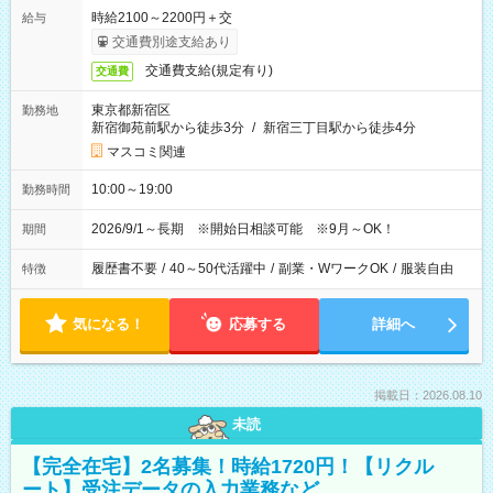
時給2100～2200円＋交
給与
交通費別途支給あり
交通費支給(規定有り)
交通費
東京都新宿区
勤務地
新宿御苑前駅から徒歩3分
/
新宿三丁目駅から徒歩4分
マスコミ関連
10:00～19:00
勤務時間
2026/9/1～長期 ※開始日相談可能 ※9月～OK！
期間
履歴書不要
/
40～50代活躍中
/
副業・WワークOK
/
服装自由
特徴
気になる！
応募する
詳細へ
掲載日：2026.08.10
未読
【完全在宅】2名募集！時給1720円！【リクル
ート】受注データの入力業務など