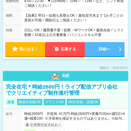
8:00～22:00 ▼1日4時間～ 10時～・11時～など、シフト希望
勤務時間
ご相談ください！
【急募】即日～短期も長期もOK！最短翌月末まで 1か月ごとの
期間
更新が可能！開始日もご相談ください！
日払いOK
/
履歴書不要
/
副業・WワークOK
/
服装自由
/
シフト
特徴
勤務
/
10名以上の大量募集
/
パソコンスキル不要
気になる！
応募する
詳細へ
掲載日：2026.08.07
未読
完全在宅＊時給2600円！ライブ配信アプリ会社
でクリエイティブ制作進行管理
派遣
職種未経験OK
ブランクOK
WEB登録・面接OK
時給2600円 月収例 41万円 時給2600円×実働7h30m×週5日×4
給与
週+残業10h ※月収例を保証するものではありません。※給与即
受取りサービス利用可（利用条件有）
交通費別途支給あり