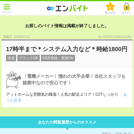
0
メニュー
気になる！
ログイン
お探しのバイト情報は掲載が終了しました。
掲載日 :2026
/
07
/
11
No.STFSV2204414030
17時半まで＊システム入力など＊時給1800円
派遣
ブランクOK
WEB登録・面接OK
〔電機メーカー〕憧れの大手企業！当社スタッフも
就業中なので安心です！
アットホームな雰囲気の職場！人気の駅近エリア！OJTしっかり
...も
っとみる
あなたの閲覧履歴からのオススメ
掲載日：2026.08.10