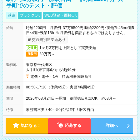
手町でのテスト・評価
派遣
ブランクOK
WEB登録・面接OK
時給2200円 月収例 37万9500円 時給2200円×実働7h45m×週5
給与
日×4週+残業15h ※月収例を保証するものではありません。
交通費別途支給あり
1ヶ月3万円を上限として実費支給
交通費
30万円～
月収例
東京都千代田区
勤務地
大手町(東京都)駅から徒歩1分
電機・電子・OA・精密機器関連商社
08:50-17:20（休憩45分）実働7時間45分
勤務時間
2026年08月24日～長期 ※開始日相談OK ※08月～
期間
履歴書不要
/
40～50代活躍中
/
服装自由
特徴
気になる！
応募する
詳細へ