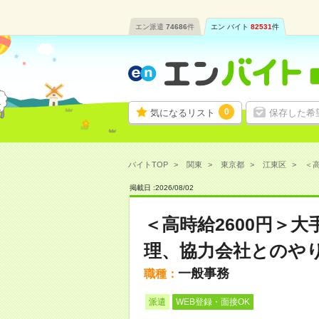
エン派遣
74686
件
エン バイト
82531
件
0
気になるリスト
保存した希
バイトTOP
関東
東京都
江東区
＜高
掲載日 :
2026
/
08
/
02
＜高時給2600円＞
理、協力会社とのや
一般事務
職種：
派遣
WEB登録・面接OK