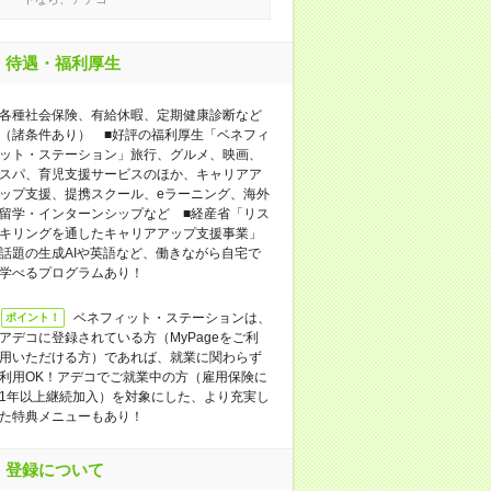
待遇・福利厚生
各種社会保険、有給休暇、定期健康診断など
（諸条件あり） ■好評の福利厚生「ベネフィ
ット・ステーション」旅行、グルメ、映画、
スパ、育児支援サービスのほか、キャリアア
ップ支援、提携スクール、eラーニング、海外
留学・インターンシップなど ■経産省「リス
キリングを通したキャリアアップ支援事業」
話題の生成AIや英語など、働きながら自宅で
学べるプログラムあり！
ベネフィット・ステーションは、
ポイント！
アデコに登録されている方（MyPageをご利
用いただける方）であれば、就業に関わらず
利用OK！アデコでご就業中の方（雇用保険に
1年以上継続加入）を対象にした、より充実し
た特典メニューもあり！
登録について