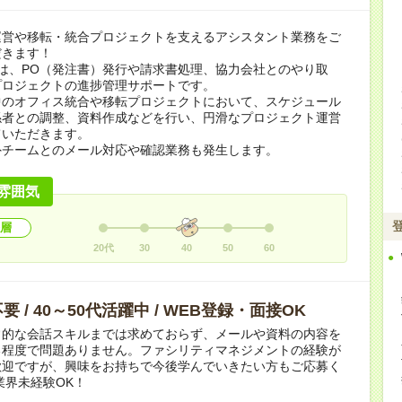
運営や移転・統合プロジェクトを支えるアシスタント業務をご
だきます！
は、PO（発注書）発行や請求書処理、協力会社とのやり取
プロジェクトの進捗管理サポートです。
中のオフィス統合や移転プロジェクトにおいて、スケジュール
係者との調整、資料作成などを行い、円滑なプロジェクト運営
ていただきます。
外チームとのメール対応や確認業務も発生します。
雰囲気
層
20代
30
40
50
60
 / 40～50代活躍中 / WEB登録・面接OK
常的な会話スキルまでは求めておらず、メールや資料の内容を
る程度で問題ありません。ファシリティマネジメントの経験が
歓迎ですが、興味をお持ちで今後学んでいきたい方もご応募く
業界未経験OK！