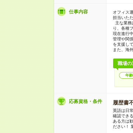
仕事内容
オフィス
担当いた
主な業務
り、各種
現在進行
管理や関
を支援し
また、海
職場の
年齢
応募資格・条件
履歴書不要
英語は日
確認でき
ある方は
ださい！ 