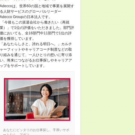
Adeccoは、世界60の国と地域で事業を展開す
る人財サービスのグローバルリーダー
Adecco Groupの日本法人です。
「今後もこの派遣会社から働きたい（再就
業）」で1位の評価をいただきました。部門評
価においても、全16部門中11部門で1位の評
価を獲得しています。
「あなたらしさと、誇れる明日へ。」カルチ
ャーフィットやキャリアコーチ制度などの取
り組みを通じて、一人ひとりの想いに寄り添
い、将来につながるお仕事探しやキャリアア
ップをサポートしています。
あなたにピッタリのお仕事探し、手厚いサポ
ートなら、アデコ