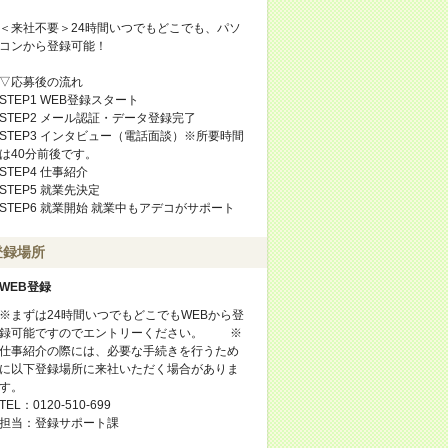
＜来社不要＞24時間いつでもどこでも、パソ
コンから登録可能！
▽応募後の流れ
STEP1 WEB登録スタート
STEP2 メール認証・データ登録完了
STEP3 インタビュー（電話面談）※所要時間
は40分前後です。
STEP4 仕事紹介
STEP5 就業先決定
STEP6 就業開始 就業中もアデコがサポート
登録場所
WEB登録
※まずは24時間いつでもどこでもWEBから登
録可能ですのでエントリーください。 ※
仕事紹介の際には、必要な手続きを行うため
に以下登録場所に来社いただく場合がありま
す。
TEL：0120-510-699
担当：登録サポート課