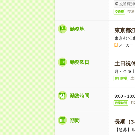
交通費別
交通
交通費
勤務地
東京都
東京都 江
メーカー
勤務曜日
土日祝
月～金※
土
休日休暇
勤務時間
9:00～18
月
残業時間
期間
長期（3
【急募】即