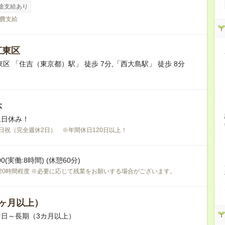
途支給あり
費支給
江東区
東区 「住吉（東京都）駅」 徒歩 7分,「西大島駅」 徒歩 8分
休
土日休み！
日祝（完全週休2日） ※年間休日120日以上！
:00(実働:8時間) (休憩60分)
20時間程度 ※必要に応じて残業をお願いする場合がございます。
ヶ月以上）
日～長期（3カ月以上）