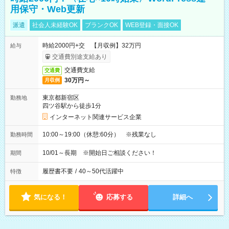
用保守・Web更新
派遣
社会人未経験OK
ブランクOK
WEB登録・面接OK
時給2000円+交 【月収例】32万円
給与
交通費別途支給あり
交通費支給
交通費
30万円～
月収例
東京都新宿区
勤務地
四ツ谷駅から徒歩1分
インターネット関連サービス企業
10:00～19:00（休憩:60分） ※残業なし
勤務時間
10/01～長期 ※開始日ご相談ください！
期間
履歴書不要
/
40～50代活躍中
特徴
気になる！
応募する
詳細へ