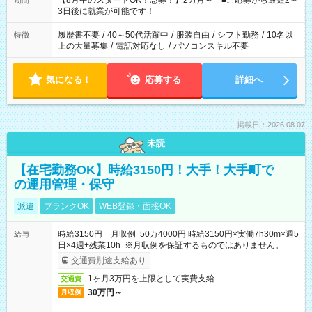
【8月中のスタートOK！急募！】2カ月～ ■ご応募から最短2～
期間
ね。 ※Wワーク希望の方へ 今ご覧のお仕事で希望する勤務時間
3日後に就業が可能です！
と、もう1つのお仕事の勤務時間。 合計で週40時間を超える場
合は応募できません。
履歴書不要
/
40～50代活躍中
/
服装自由
/
シフト勤務
/
10名以
特徴
上の大量募集
/
電話対応なし
/
パソコンスキル不要
気になる！
応募する
詳細へ
掲載日：2026.08.07
未読
【在宅勤務OK】時給3150円！大手！大手町で
の運用管理・保守
派遣
ブランクOK
WEB登録・面接OK
時給3150円 月収例 50万4000円 時給3150円×実働7h30m×週5
給与
日×4週+残業10h ※月収例を保証するものではありません。
交通費別途支給あり
1ヶ月3万円を上限として実費支給
交通費
30万円～
月収例