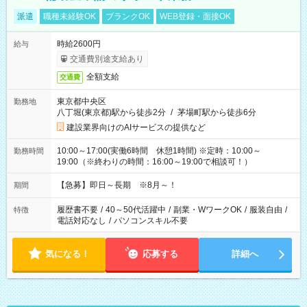
派遣
職種未経験OK
ブランクOK
WEB登録・面接OK
時給2600円
給与
交通費別途支給あり
全額支給
交通費
東京都中央区
勤務地
八丁堀(東京都)駅から徒歩2分
/
茅場町駅から徒歩6分
建設業界向けのAIサービスの提供など
10:00～17:00(実働6時間 休憩1時間) ※定時：10:00～
勤務時間
19:00（※終わりの時間：16:00～19:00で相談可！）
【急募】即日～長期 ※8月～！
期間
履歴書不要
/
40～50代活躍中
/
副業・WワークOK
/
服装自由
/
特徴
電話対応なし
/
パソコンスキル不要
気になる！
応募する
詳細へ