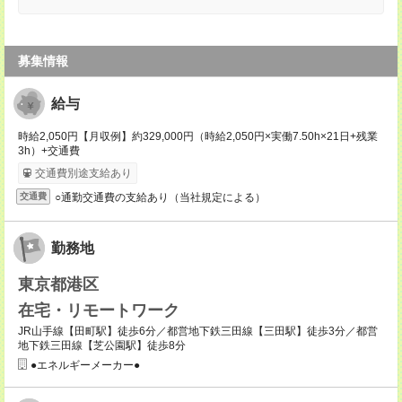
募集情報
給与
時給2,050円【月収例】約329,000円（時給2,050円×実働7.50h×21日+残業
3h）+交通費
交通費別途支給あり
○通勤交通費の支給あり（当社規定による）
交通費
勤務地
東京都港区
在宅・リモートワーク
JR山手線【田町駅】徒歩6分／都営地下鉄三田線【三田駅】徒歩3分／都営
地下鉄三田線【芝公園駅】徒歩8分
●エネルギーメーカー●