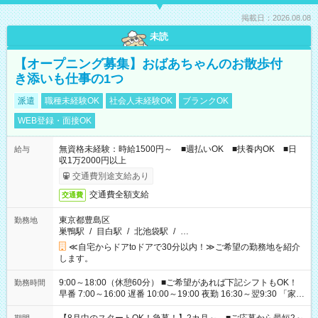
掲載日：2026.08.08
未読
【オープニング募集】おばあちゃんのお散歩付
き添いも仕事の1つ
派遣
職種未経験OK
社会人未経験OK
ブランクOK
WEB登録・面接OK
無資格未経験：時給1500円～ ■週払いOK ■扶養内OK ■日
給与
収1万2000円以上
交通費別途支給あり
交通費全額支給
交通費
東京都豊島区
勤務地
巣鴨駅
/
目白駅
/
北池袋駅
/
…
≪自宅からドアtoドアで30分以内！≫ご希望の勤務地を紹介
します。
9:00～18:00（休憩60分） ■ご希望があれば下記シフトもOK！
勤務時間
早番 7:00～16:00 遅番 10:00～19:00 夜勤 16:30～翌9:30 「家族
と休みを合わせたい」 「余裕を持って夕飯の準備がしたい」
「できれば残業はしたくない」 など、ご希望を教えてください