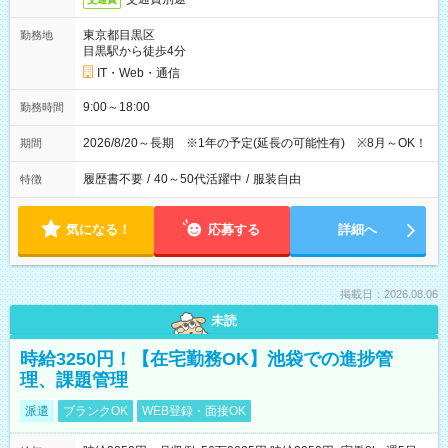
東京都目黒区
勤務地
目黒駅から徒歩4分
IT・Web・通信
9:00～18:00
勤務時間
2026/8/20～長期 ※1年の予定(延長の可能性有) ※8月～OK！
期間
履歴書不要
/
40～50代活躍中
/
服装自由
特徴
気になる！
応募する
詳細へ
掲載日：2026.08.06
未読
時給3250円！【在宅勤務OK】池袋での進捗管
理、課題管理
派遣
ブランクOK
WEB登録・面接OK