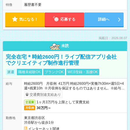
履歴書不要
特徴
気になる！
応募する
詳細へ
掲載日：2026.08.07
未読
完全在宅＊時給2600円！ライブ配信アプリ会社
でクリエイティブ制作進行管理
派遣
職種未経験OK
ブランクOK
WEB登録・面接OK
時給2600円 月収例 41万円 時給2600円×実働7h30m×週5日×4
給与
週+残業10h ※月収例を保証するものではありません。※給与即
受取りサービス利用可（利用条件有）
交通費別途支給あり
1ヶ月3万円を上限として実費支給
交通費
30万円～
月収例
東京都渋谷区
勤務地
渋谷駅から徒歩1分
インターネット関連