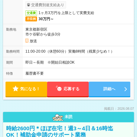
取りサービス利用可（利用条件有）
交通費別途支給あり
1ヶ月3万円を上限として実費支給
交通費
30万円～
月収例
東京都新宿区
勤務地
市ケ谷駅から徒歩3分
放送
11:00-20:00（休憩60分）実働8時間（残業少なめ！）
勤務時間
即日～長期 ※開始日相談OK
期間
履歴書不要
特徴
気になる！
応募する
詳細へ
掲載日：2026.08.07
未読
時給2600円＊ほぼ在宅！週3～4日＆16時迄
OK！補助金申請のサポート業務