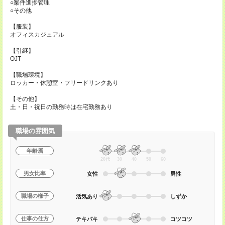
○案件進捗管理
○その他
【服装】
オフィスカジュアル
【引継】
OJT
【職場環境】
ロッカー・休憩室・フリードリンクあり
【その他】
土・日・祝日の勤務時は在宅勤務あり
職場の雰囲気
年齢層
20代
30
40
50
60
男女比率
女性
男性
職場の様子
活気あり
しずか
仕事の仕方
テキパキ
コツコツ