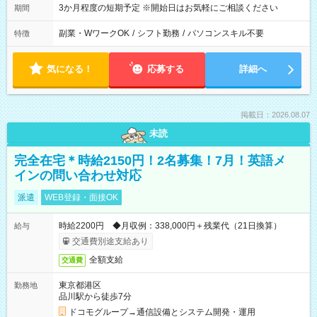
3か月程度の短期予定 ※開始日はお気軽にご相談ください
期間
副業・WワークOK
/
シフト勤務
/
パソコンスキル不要
特徴
気になる！
応募する
詳細へ
掲載日：2026.08.07
未読
完全在宅＊時給2150円！2名募集！7月！英語メ
インの問い合わせ対応
派遣
WEB登録・面接OK
時給2200円 ◆月収例：338,000円＋残業代（21日換算）
給与
交通費別途支給あり
全額支給
交通費
東京都港区
勤務地
品川駅から徒歩7分
ドコモグループ→通信設備とシステム開発・運用