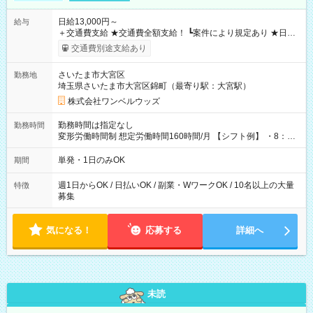
日給13,000円～
給与
＋交通費支給 ★交通費全額支給！ ┗案件により規定あり ★日払
いOK！（規定あり） ┗働いたその日に現金GET♪ お仕事後はコ
交通費別途支給あり
ンビニATMから 日払い分を引き落とせます！ 【試用期間】試
用期間なし
さいたま市大宮区
勤務地
埼玉県さいたま市大宮区錦町（最寄り駅：大宮駅）
株式会社ワンベルウッズ
勤務時間は指定なし
勤務時間
変形労働時間制 想定労働時間160時間/月 【シフト例】 ・8：00
～21：00
単発・1日のみOK
期間
週1日からOK / 日払いOK / 副業・WワークOK / 10名以上の大量
特徴
募集
気になる！
応募する
詳細へ
未読