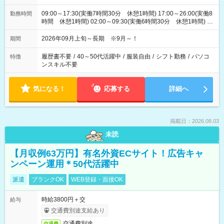
09:00～17:30(実働7時間30分 休憩1時間) 17:00～26:00(実働8
勤務時間
時間 休憩1時間) 02:00～09:30(実働6時間30分 休憩1時間) ※
日勤は就業時間1/夜勤は就業時間2.3を連続で行って頂きます
2026年09月上旬～長期 ※9月～！
期間
履歴書不要
/
40～50代活躍中
/
服装自由
/
シフト勤務
/
パソコ
特徴
ンスキル不要
気になる！
応募する
詳細へ
掲載日：2026.08.03
未読
【月収例63万円】有名外資ECサイト！広告キャ
ンペーン運用＊50代活躍中
派遣
ブランクOK
WEB登録・面接OK
時給3800円＋交
給与
交通費別途支給あり
交通費別途
交通費