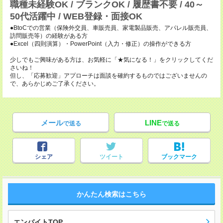
職種未経験OK / ブランクOK / 履歴書不要 / 40～
50代活躍中 / WEB登録・面接OK
●BtoCでの営業（保険外交員、車販売員、家電製品販売、アパレル販売員、
訪問販売等）の経験がある方
●Excel（四則演算）・PowerPoint（入力・修正）の操作ができる方
少しでもご興味がある方は、お気軽に「★気になる！」をクリックしてくだ
さいね！
但し、「応募歓迎」アプローチは面談を確約するものではございませんの
で、あらかじめご了承ください。
メール
LINE
で送る
で送る
シェア
ツイート
ブックマーク
かんたん検索はこちら
エンバイトTOP