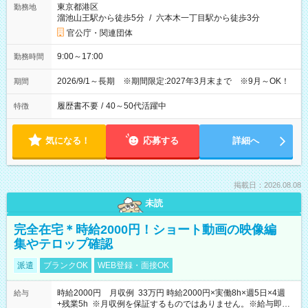
東京都港区
勤務地
溜池山王駅から徒歩5分
/
六本木一丁目駅から徒歩3分
官公庁・関連団体
9:00～17:00
勤務時間
2026/9/1～長期 ※期間限定:2027年3月末まで ※9月～OK！
期間
履歴書不要
/
40～50代活躍中
特徴
気になる！
応募する
詳細へ
掲載日：2026.08.08
未読
完全在宅＊時給2000円！ショート動画の映像編
集やテロップ確認
派遣
ブランクOK
WEB登録・面接OK
時給2000円 月収例 33万円 時給2000円×実働8h×週5日×4週
給与
+残業5h ※月収例を保証するものではありません。※給与即受