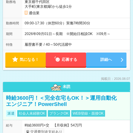
東京都千代田区
勤務地
大手町(東京都)駅から徒歩1分
通信業
09:00-17:30（休憩60分）実働7時間30分
勤務時間
2026年09月01日～長期 ※開始日相談OK ※09月～
期間
履歴書不要
/
40～50代活躍中
特徴
気になる！
応募する
詳細へ
掲載日：2026.08.07
未読
時給3600円！＜完全在宅もOK！＞運用自動化
エンジニア！PowerShell
派遣
社会人未経験OK
ブランクOK
WEB登録・面接OK
時給3600円+交 【月収例】54万円
給与
交通費別途支給あり