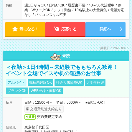
週1日からOK
/
日払いOK
/
履歴書不要
/
40～50代活躍中
/
副
特徴
業・WワークOK
/
シフト勤務
/
10名以上の大量募集
/
電話対応
なし
/
パソコンスキル不要
気になる！
応募する
詳細へ
掲載日：2026.08.05
未読
＜夜勤＞1日4時間～未経験でももちろん歓迎！
イベント会場でイスや机の運搬のお仕事
アルバイト
職種未経験OK
社会人未経験OK
大学生歓迎
ブランクOK
WEB登録・面接OK
日給：12500円～ 半日：5000円～ ■日払いOK！
給与
交通費別途支給あり
交通費規定支給
交通費
東京都千代田区
勤務地