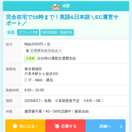
未読
完全在宅で16時まで！英語&日本語＼EC運営サ
ポート／
派遣
ブランクOK
WEB登録・面接OK
時給2450円＋交
給与
交通費別途支給あり
出社時の通勤交通費支給
交通費
東京都港区
勤務地
六本木駅から徒歩3分
IT・Web・通信
9:00～16:00
勤務時間
2026/8/17～長期 ※長期更新予定 ※8月～OK！
期間
履歴書不要
/
40～50代活躍中
/
服装自由
特徴
気になる！
応募する
詳細へ