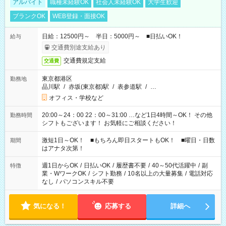
アルバイト
職種未経験OK
社会人未経験OK
大学生歓迎
ブランクOK
WEB登録・面接OK
日給：12500円～ 半日：5000円～ ■日払いOK！
給与
交通費別途支給あり
交通費規定支給
交通費
東京都港区
勤務地
品川駅
/
赤坂(東京都)駅
/
表参道駅
/
…
オフィス・学校など
20:00～24：00 22：00～31:00 …など1日4時間～OK！ その他
勤務時間
シフトもございます！ お気軽にご相談ください！
激短1日～OK！ ■もちろん即日スタートもOK！ ■曜日・日数
期間
はアナタ次第！
週1日からOK
/
日払いOK
/
履歴書不要
/
40～50代活躍中
/
副
特徴
業・WワークOK
/
シフト勤務
/
10名以上の大量募集
/
電話対応
なし
/
パソコンスキル不要
気になる！
応募する
詳細へ