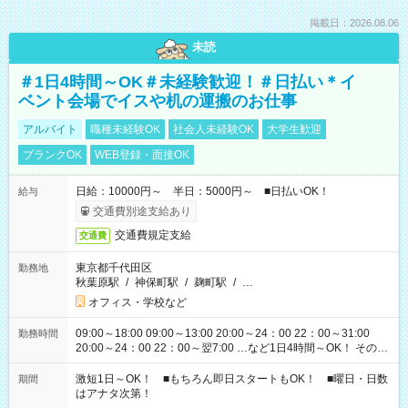
掲載日：2026.08.06
未読
＃1日4時間～OK＃未経験歓迎！＃日払い＊イ
ベント会場でイスや机の運搬のお仕事
アルバイト
職種未経験OK
社会人未経験OK
大学生歓迎
ブランクOK
WEB登録・面接OK
日給：10000円～ 半日：5000円～ ■日払いOK！
給与
交通費別途支給あり
交通費規定支給
交通費
東京都千代田区
勤務地
秋葉原駅
/
神保町駅
/
麹町駅
/
…
オフィス・学校など
09:00～18:00 09:00～13:00 20:00～24：00 22：00～31:00
勤務時間
20:00～24：00 22：00～翌7:00 …など1日4時間～OK！ その他
シフトもございます！ お気軽にご相談ください！
激短1日～OK！ ■もちろん即日スタートもOK！ ■曜日・日数
期間
はアナタ次第！