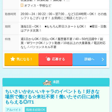
秋葉原駅
/
神保町駅
/
麹町駅
/
…
オフィス・学校など
20:00～24：00 22：00～翌7:00 …など1日4時間～OK！ その他
勤務時間
シフトもございます！ お気軽にご相談ください！
激短1日～OK！ ■もちろん即日スタートもOK！ ■曜日・日数
期間
はアナタ次第！
週1日からOK
/
日払いOK
/
履歴書不要
/
40～50代活躍中
/
副
特徴
業・WワークOK
/
シフト勤務
/
10名以上の大量募集
/
電話対応
なし
/
パソコンスキル不要
気になる！
応募する
詳細へ
未読
ちいさいかわいいキャラのイベントも！好きな
場所で働ける☆来社不要！働いたその日に給料
もらえる◎/T1
アルバイト
職種未経験OK