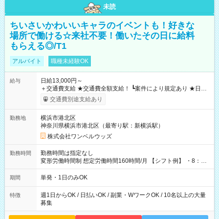
未読
ちいさいかわいいキャラのイベントも！好きな
場所で働ける☆来社不要！働いたその日に給料
もらえる◎/T1
アルバイト
職種未経験OK
日給13,000円～
給与
＋交通費支給 ★交通費全額支給！ ┗案件により規定あり ★日払
いOK！（規定あり） ┗働いたその日に現金GET♪ お仕事後はコ
交通費別途支給あり
ンビニATMから 日払い分を引き落とせます！ 【試用期間】試
用期間なし
横浜市港北区
勤務地
神奈川県横浜市港北区（最寄り駅：新横浜駅）
株式会社ワンベルウッズ
勤務時間は指定なし
勤務時間
変形労働時間制 想定労働時間160時間/月 【シフト例】 ・8：00
～21：00
単発・1日のみOK
期間
週1日からOK / 日払いOK / 副業・WワークOK / 10名以上の大量
特徴
募集