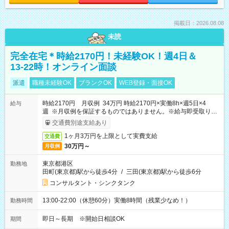
掲載日：2026.08.08
未読
完全在宅＊時給2170円！未経験OK！週4日＆
13-22時！オンライン面談
派遣
職種未経験OK
ブランクOK
WEB登録・面接OK
時給2170円 月収例 34万円 時給2170円×実働8h×週5日×4
給与
週 ※月収例を保証するものではありません。※給与即受取りサ
ービス利用可（利用条件有）
交通費別途支給あり
1ヶ月3万円を上限として実費支給
交通費
30万円～
月収例
東京都港区
勤務地
田町(東京都)駅から徒歩4分
/
三田(東京都)駅から徒歩6分
コンサルタント・シンクタンク
13:00-22:00（休憩60分）実働8時間（残業少なめ！）
勤務時間
即日～長期 ※開始日相談OK
期間