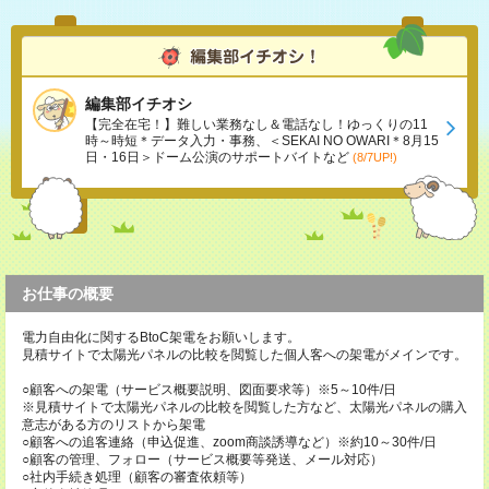
編集部イチオシ
【完全在宅！】難しい業務なし＆電話なし！ゆっくりの11
時～時短＊データ入力・事務、＜SEKAI NO OWARI＊8月15
日・16日＞ドーム公演のサポートバイトなど
(8/7UP!)
お仕事の概要
電力自由化に関するBtoC架電をお願いします。
見積サイトで太陽光パネルの比較を閲覧した個人客への架電がメインです。
○顧客への架電（サービス概要説明、図面要求等）※5～10件/日
※見積サイトで太陽光パネルの比較を閲覧した方など、太陽光パネルの購入
意志がある方のリストから架電
○顧客への追客連絡（申込促進、zoom商談誘導など）※約10～30件/日
○顧客の管理、フォロー（サービス概要等発送、メール対応）
○社内手続き処理（顧客の審査依頼等）