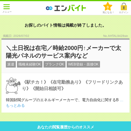
0
メニュー
気になる！
ログイン
お探しのバイト情報は掲載が終了しました。
掲載日 :2026
/
07
/
02
No.AHTAL9428sin
＼土日祝は在宅／時給2000円↑メーカーで太
陽光パネルのサービス案内など
派遣
職種未経験OK
ブランクOK
WEB登録・面接OK
《駅チカ！》《在宅勤務あり》《フリードリンクあ
り》《開始日相談可》
韓国財閥グループのエネルギーメーカーで、電力自由化に関するB
...
もっとみる
あなたの閲覧履歴からのオススメ