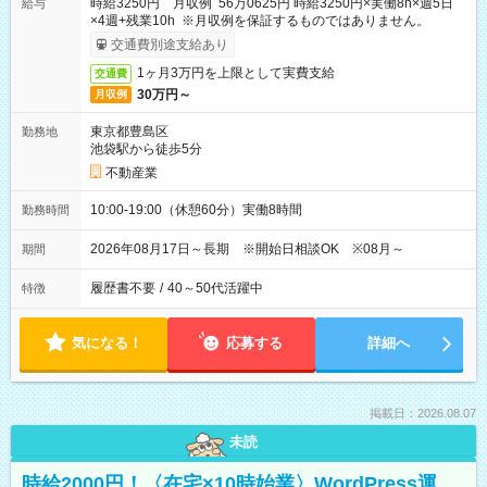
時給3250円 月収例 56万0625円 時給3250円×実働8h×週5日
給与
×4週+残業10h ※月収例を保証するものではありません。
交通費別途支給あり
1ヶ月3万円を上限として実費支給
交通費
30万円～
月収例
東京都豊島区
勤務地
池袋駅から徒歩5分
不動産業
10:00-19:00（休憩60分）実働8時間
勤務時間
2026年08月17日～長期 ※開始日相談OK ※08月～
期間
履歴書不要
/
40～50代活躍中
特徴
気になる！
応募する
詳細へ
掲載日：2026.08.07
未読
時給2000円！〈在宅×10時始業〉WordPress運