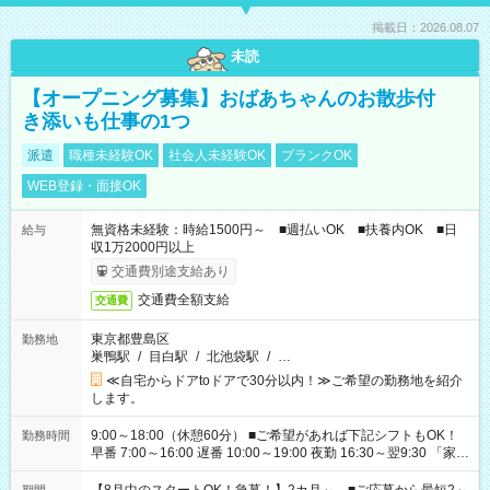
掲載日：2026.08.07
未読
【オープニング募集】おばあちゃんのお散歩付
き添いも仕事の1つ
派遣
職種未経験OK
社会人未経験OK
ブランクOK
WEB登録・面接OK
無資格未経験：時給1500円～ ■週払いOK ■扶養内OK ■日
給与
収1万2000円以上
交通費別途支給あり
交通費全額支給
交通費
東京都豊島区
勤務地
巣鴨駅
/
目白駅
/
北池袋駅
/
…
≪自宅からドアtoドアで30分以内！≫ご希望の勤務地を紹介
します。
9:00～18:00（休憩60分） ■ご希望があれば下記シフトもOK！
勤務時間
早番 7:00～16:00 遅番 10:00～19:00 夜勤 16:30～翌9:30 「家族
と休みを合わせたい」 「余裕を持って夕飯の準備がしたい」
「できれば残業はしたくない」 など、ご希望を教えてください