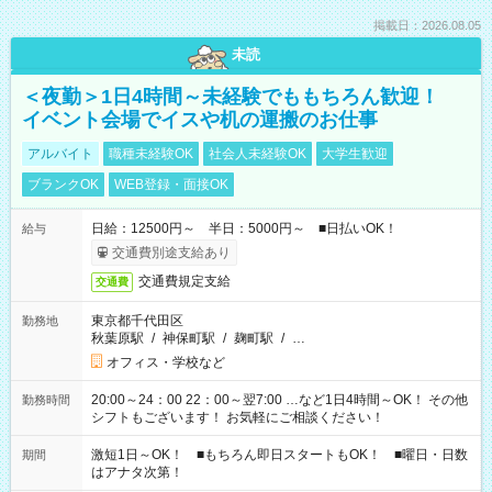
掲載日：2026.08.05
未読
＜夜勤＞1日4時間～未経験でももちろん歓迎！
イベント会場でイスや机の運搬のお仕事
アルバイト
職種未経験OK
社会人未経験OK
大学生歓迎
ブランクOK
WEB登録・面接OK
日給：12500円～ 半日：5000円～ ■日払いOK！
給与
交通費別途支給あり
交通費規定支給
交通費
東京都千代田区
勤務地
秋葉原駅
/
神保町駅
/
麹町駅
/
…
オフィス・学校など
20:00～24：00 22：00～翌7:00 …など1日4時間～OK！ その他
勤務時間
シフトもございます！ お気軽にご相談ください！
激短1日～OK！ ■もちろん即日スタートもOK！ ■曜日・日数
期間
はアナタ次第！