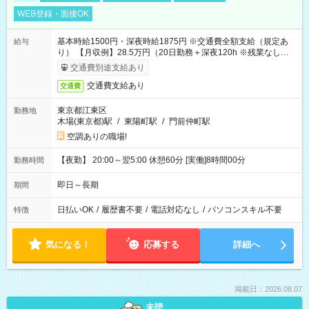
WEB登録・面接OK
基本時給1500円・深夜時給1875円 ※交通費全額支給（規定あ
給与
り） 【月収例】28.5万円（20日勤務＋深夜120h ※残業なしの場
合）
交通費別途支給あり
交通費支給あり
交通費
東京都江東区
勤務地
木場(東京都)駅
/
東陽町駅
/
門前仲町駅
空調ありの職場!
【夜勤】 20:00～翌5:00 休憩60分 [実働]8時間00分
勤務時間
即日～長期
期間
日払いOK
/
履歴書不要
/
電話対応なし
/
パソコンスキル不要
特徴
気になる！
応募する
詳細へ
掲載日：2026.08.07
未読