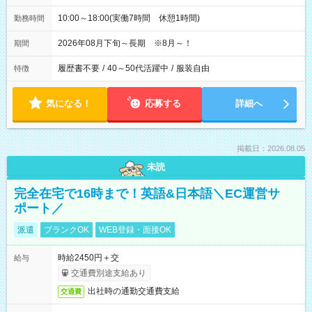
10:00～18:00(実働7時間 休憩1時間)
勤務時間
2026年08月下旬～長期 ※8月～！
期間
履歴書不要
/
40～50代活躍中
/
服装自由
特徴
気になる！
応募する
詳細へ
掲載日：2026.08.05
未読
完全在宅で16時まで！英語&日本語＼EC運営サ
ポート／
派遣
ブランクOK
WEB登録・面接OK
時給2450円＋交
給与
交通費別途支給あり
出社時の通勤交通費支給
交通費