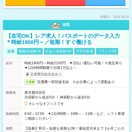
掲載日：2026.08.05
未読
【在宅OK】レア求人！パスポートのデータ入力
＊時給1900円～／短期！すぐ働ける
派遣
職種未経験OK
社会人未経験OK
大学生歓迎
ブランクOK
時給1900円～時給2100円 ▼日払い週払い可能！※規定有り
給与
▼1日6時間勤務で日収1万以上！
交通費別途支給あり
交通費一部別途支給 ※お仕事によって変動あり
交通費
東京都渋谷区
勤務地
渋谷駅から徒歩5分
/
神泉駅から徒歩5分
キレイなオフィスです
8:00～22:00 ▼1日4時間～ 10時～・11時～など、シフト希望
勤務時間
ご相談ください！
【急募】即日～短期も長期もOK！最短翌月末まで 1か月ごとの
期間