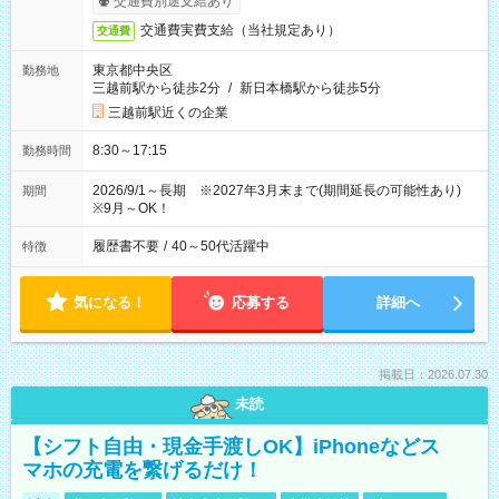
交通費別途支給あり
交通費実費支給（当社規定あり）
交通費
東京都中央区
勤務地
三越前駅から徒歩2分
/
新日本橋駅から徒歩5分
三越前駅近くの企業
8:30～17:15
勤務時間
2026/9/1～長期 ※2027年3月末まで(期間延長の可能性あり)
期間
※9月～OK！
履歴書不要
/
40～50代活躍中
特徴
気になる！
応募する
詳細へ
掲載日：2026.07.30
未読
【シフト自由・現金手渡しOK】iPhoneなどス
マホの充電を繋げるだけ！