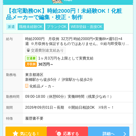
【在宅勤務OK】時給2000円！未経験OK！化粧
品メーカーで編集・校正・制作
派遣
職種未経験OK
ブランクOK
WEB登録・面接OK
時給2000円 月収例 32万円 時給2000円×実働8h×週5日×4
給与
週 ※月収例を保証するものではありません。※給与即受取りサ
ービス利用可（利用条件有）
交通費別途支給あり
1ヶ月3万円を上限として実費支給
交通費
30万円～
月収例
東京都港区
勤務地
新橋駅から徒歩5分
/
汐留駅から徒歩2分
化粧品メ－カ－
09:00-18:00（休憩60分）実働8時間（残業少なめ！）
勤務時間
2026年09月01日～長期 ※開始日相談OK ※9月～！
期間
履歴書不要
特徴
気になる！
応募する
詳細へ