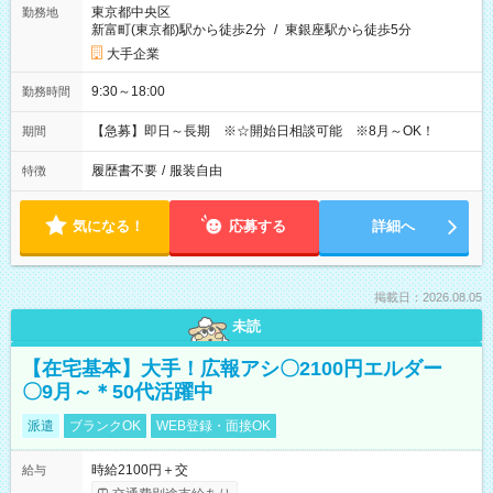
東京都中央区
勤務地
新富町(東京都)駅から徒歩2分
/
東銀座駅から徒歩5分
大手企業
9:30～18:00
勤務時間
【急募】即日～長期 ※☆開始日相談可能 ※8月～OK！
期間
履歴書不要
/
服装自由
特徴
気になる！
応募する
詳細へ
掲載日：2026.08.05
未読
【在宅基本】大手！広報アシ〇2100円エルダー
〇9月～＊50代活躍中
派遣
ブランクOK
WEB登録・面接OK
時給2100円＋交
給与