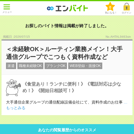
0
メニュー
気になる！
ログイン
お探しのバイト情報は掲載が終了しました。
掲載日 :2026
/
07
/
15
No.AHTAL9463sin
＜未経験OK＞ルーティン業務メイン！大手
通信グループでこつもく資料作成など
派遣
職種未経験OK
ブランクOK
WEB登録・面接OK
《食堂あり！ランチに便利！》《電話対応は少な
め！》《開始日相談可！》
大手通信企業グループの通信配線設備会社にて、資料作成のお仕事
...
もっとみる
あなたの閲覧履歴からのオススメ