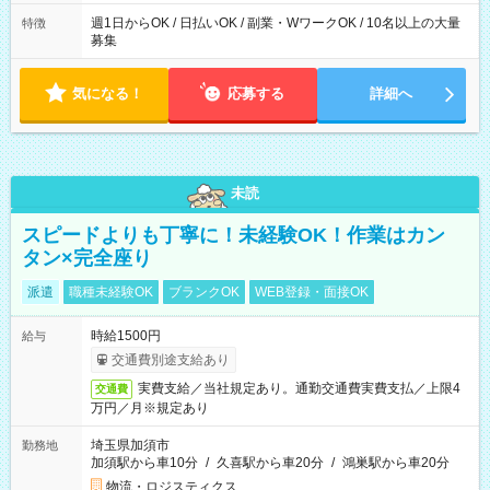
週1日からOK / 日払いOK / 副業・WワークOK / 10名以上の大量
特徴
募集
気になる！
応募する
詳細へ
未読
スピードよりも丁寧に！未経験OK！作業はカン
タン×完全座り
派遣
職種未経験OK
ブランクOK
WEB登録・面接OK
時給1500円
給与
交通費別途支給あり
実費支給／当社規定あり。通勤交通費実費支払／上限4
交通費
万円／月※規定あり
埼玉県加須市
勤務地
加須駅から車10分
/
久喜駅から車20分
/
鴻巣駅から車20分
物流・ロジスティクス