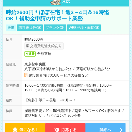
未読
時給2600円＊ほぼ在宅！週3～4日＆16時迄
OK！補助金申請のサポート業務
派遣
職種未経験OK
ブランクOK
WEB登録・面接OK
時給2600円
給与
交通費別途支給あり
全額支給
交通費
東京都中央区
勤務地
八丁堀(東京都)駅から徒歩2分
/
茅場町駅から徒歩6分
建設業界向けのAIサービスの提供など
10:00～17:00(実働6時間 休憩1時間) ※定時：10:00～
勤務時間
19:00（※終わりの時間：16:00～19:00で相談可！）
【急募】即日～長期 ※8月～！
期間
履歴書不要
/
40～50代活躍中
/
副業・WワークOK
/
服装自由
/
特徴
電話対応なし
/
パソコンスキル不要
気になる！
応募する
詳細へ