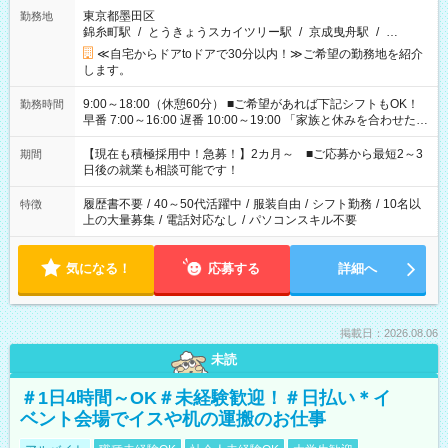
東京都墨田区
勤務地
錦糸町駅
/
とうきょうスカイツリー駅
/
京成曳舟駅
/
…
≪自宅からドアtoドアで30分以内！≫ご希望の勤務地を紹介
します。
9:00～18:00（休憩60分） ■ご希望があれば下記シフトもOK！
勤務時間
早番 7:00～16:00 遅番 10:00～19:00 「家族と休みを合わせた
い」 「余裕を持って夕飯の準備がしたい」 「できれば残業はし
たくない」 など、ご希望を教えてくださいね。 ※Wワーク希望
【現在も積極採用中！急募！】2カ月～ ■ご応募から最短2～3
期間
の方へ 今ご覧のお仕事で希望する勤務時間と、もう1つのお仕事
日後の就業も相談可能です！
の勤務時間。 合計で週40時間を超える場合は応募できません。
履歴書不要
/
40～50代活躍中
/
服装自由
/
シフト勤務
/
10名以
特徴
上の大量募集
/
電話対応なし
/
パソコンスキル不要
気になる！
応募する
詳細へ
掲載日：2026.08.06
未読
＃1日4時間～OK＃未経験歓迎！＃日払い＊イ
ベント会場でイスや机の運搬のお仕事