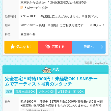
東京駅から徒歩1分
/
京橋(東京都)駅から徒歩5分
人材サービス会社
9:30～18:15 ※残業はほとんどありません。※休憩60分。
勤務時間
2026/10/01～長期 ※開始日はご相談可能です！ ※10月～！
期間
履歴書不要
特徴
気になる！
応募する
詳細へ
掲載日：2026.08.07
未読
完全在宅＊時給1900円！未経験OK！SNSチー
ムでアーティスト写真のレタッチ
派遣
職種未経験OK
ブランクOK
WEB登録・面接OK
時給1900円 月収例 31万円 時給1900円×実働8h×週5日×4週
給与
+残業5h ※月収例を保証するものではありません。※給与即受
取りサービス利用可（利用条件有）