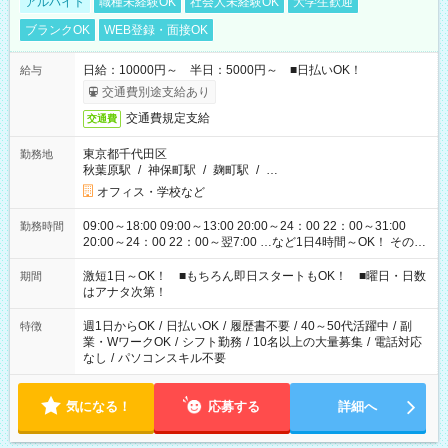
アルバイト
職種未経験OK
社会人未経験OK
大学生歓迎
ブランクOK
WEB登録・面接OK
日給：10000円～ 半日：5000円～ ■日払いOK！
給与
交通費別途支給あり
交通費規定支給
交通費
東京都千代田区
勤務地
秋葉原駅
/
神保町駅
/
麹町駅
/
…
オフィス・学校など
09:00～18:00 09:00～13:00 20:00～24：00 22：00～31:00
勤務時間
20:00～24：00 22：00～翌7:00 …など1日4時間～OK！ その他
シフトもございます！ お気軽にご相談ください！
激短1日～OK！ ■もちろん即日スタートもOK！ ■曜日・日数
期間
はアナタ次第！
週1日からOK
/
日払いOK
/
履歴書不要
/
40～50代活躍中
/
副
特徴
業・WワークOK
/
シフト勤務
/
10名以上の大量募集
/
電話対応
なし
/
パソコンスキル不要
気になる！
応募する
詳細へ