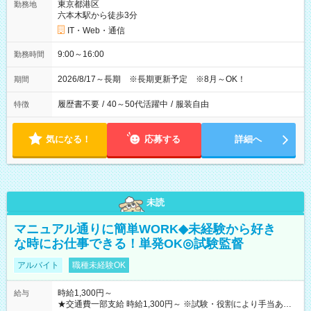
東京都港区
勤務地
六本木駅から徒歩3分
IT・Web・通信
9:00～16:00
勤務時間
2026/8/17～長期 ※長期更新予定 ※8月～OK！
期間
履歴書不要
/
40～50代活躍中
/
服装自由
特徴
気になる！
応募する
詳細へ
未読
マニュアル通りに簡単WORK◆未経験から好き
な時にお仕事できる！単発OK◎試験監督
アルバイト
職種未経験OK
時給1,300円～
給与
★交通費一部支給 時給1,300円～ ※試験・役割により手当あり