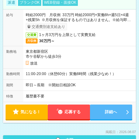
派遣
ブランクOK
WEB登録・面接OK
時給2000円 月収例 33万円 時給2000円×実働8h×週5日×4週
給与
+残業5h ※月収例を保証するものではありません。※給与即受
取りサービス利用可（利用条件有）
交通費別途支給あり
1ヶ月3万円を上限として実費支給
交通費
30万円～
月収例
東京都新宿区
勤務地
市ケ谷駅から徒歩3分
放送
11:00-20:00（休憩60分）実働8時間（残業少なめ！）
勤務時間
即日～長期 ※開始日相談OK
期間
履歴書不要
特徴
気になる！
応募する
詳細へ
掲載日：2026.08.07