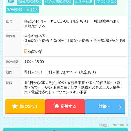
派遣
職種未経験OK
社会人未経験OK
大学生歓迎
ブランクOK
WEB登録・面接OK
時給1414円～ ▼日払いOK（規定あり） ■初勤務手当あり
給与
※規定による
東京都新宿区
勤務地
新宿駅から徒歩
/
新宿三丁目駅から徒歩
/
高田馬場駅から徒歩
/
…
物流企業
9:00～18:00
勤務時間
即日～OK！ 1日～働けます＾＾（規定あり）
期間
週1日からOK
/
日払いOK
/
履歴書不要
/
40～50代活躍中
/
副
特徴
業・WワークOK
/
服装自由
/
シフト勤務
/
10名以上の大量募
集
/
電話対応なし
/
パソコンスキル不要
気になる！
応募する
詳細へ
掲載日：2026.08.03