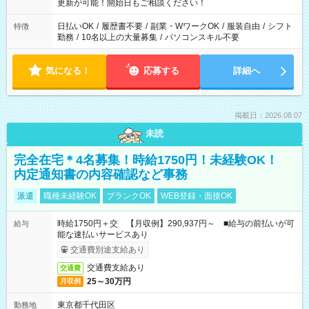
更新が可能！開始日もご相談ください！
日払いOK
/
履歴書不要
/
副業・WワークOK
/
服装自由
/
シフト
特徴
勤務
/
10名以上の大量募集
/
パソコンスキル不要
気になる！
応募する
詳細へ
掲載日：2026.08.07
未読
完全在宅＊4名募集！時給1750円！未経験OK！
内定通知書の内容確認など事務
派遣
職種未経験OK
ブランクOK
WEB登録・面接OK
時給1750円＋交 【月収例】290,937円～ ■給与の前払いが可
給与
能な速払いサービスあり
交通費別途支給あり
交通費支給あり
交通費
25～30万円
月収例
東京都千代田区
勤務地