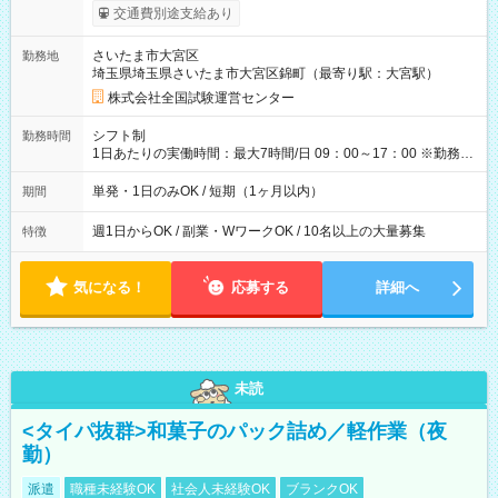
※勤務回数により昇給あり 【即給（前払い）オプションあ
交通費別途支給あり
り！】 希望される場合、勤務から1週間ほどで給与の一部を受け
取れます。 ※手数料418円がかかります。 【過去試験日の収入
さいたま市大宮区
勤務地
例】 ・河合塾模擬試験 8:30～17:30（休憩1時間） 時給1,300円
埼玉県埼玉県さいたま市大宮区錦町（最寄り駅：大宮駅）
×8時間＝日収10,400円＋交通費 ※当日の役割により時給＋100
円の場合あり ・国家試験 7:00～13:30（休憩なし） 時給1,300
株式会社全国試験運営センター
円（役割手当＋100円）×6時間＝日収8,400円＋交通費 【試用期
間】試用期間なし
シフト制
勤務時間
1日あたりの実働時間：最大7時間/日 09：00～17：00 ※勤務時
間は 試験により異なります。
単発・1日のみOK / 短期（1ヶ月以内）
期間
週1日からOK / 副業・WワークOK / 10名以上の大量募集
特徴
気になる！
応募する
詳細へ
未読
<タイパ抜群>和菓子のパック詰め／軽作業（夜
勤）
派遣
職種未経験OK
社会人未経験OK
ブランクOK