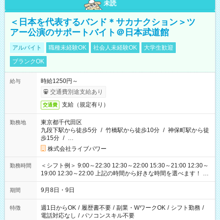
未読
＜日本を代表するバンド＊サカナクション＞ツ
アー公演のサポートバイト＠日本武道館
アルバイト
職種未経験OK
社会人未経験OK
大学生歓迎
ブランクOK
時給1250円～
給与
交通費別途支給あり
支給（規定有り）
交通費
東京都千代田区
勤務地
九段下駅から徒歩5分
/
竹橋駅から徒歩10分
/
神保町駅から徒
歩15分
/
…
株式会社ライブパワー
＜シフト例＞ 9:00～22:30 12:30～22:00 15:30～21:00 12:30～
勤務時間
19:00 12:30～22:00 上記の時間から好きな時間を選べます！ ※
時間は変更となる可能性があります
9月8日・9日
期間
週1日からOK
/
履歴書不要
/
副業・WワークOK
/
シフト勤務
/
特徴
電話対応なし
/
パソコンスキル不要