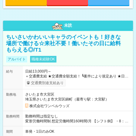
未読
ちいさいかわいいキャラのイベントも！好きな
場所で働ける☆来社不要！働いたその日に給料
もらえる◎/T1
アルバイト
職種未経験OK
日給13,000円～
給与
＋交通費支給 ★交通費全額支給！ ┗案件により規定あり ★日払
いOK！（規定あり） ┗働いたその日に現金GET♪ お仕事後はコ
交通費別途支給あり
ンビニATMから 日払い分を引き落とせます！ 【試用期間】試
用期間なし
さいたま市大宮区
勤務地
埼玉県さいたま市大宮区錦町（最寄り駅：大宮駅）
株式会社ワンベルウッズ
勤務時間は指定なし
勤務時間
変形労働時間制 想定労働時間160時間/月 【シフト例】 ・8：00
～21：00
単発・1日のみOK
期間