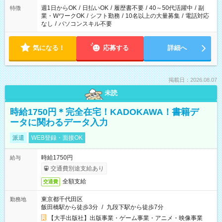
週1日からOK
/
日払いOK
/
履歴書不要
/
40～50代活躍中
/
副
特徴
業・WワークOK
/
シフト勤務
/
10名以上の大量募集
/
電話対応
なし
/
パソコンスキル不要
気になる！
応募する
詳細へ
掲載日：2026.08.07
未読
時給1750円＊完全在宅！KADOKAWA！書籍デ
ータに関わるデータ入力
派遣
WEB登録・面接OK
時給1750円
給与
交通費別途支給あり
全額支給
交通費
東京都千代田区
勤務地
飯田橋駅から徒歩3分
/
九段下駅から徒歩7分
【大手出版社】出版事業・ゲーム事業・アニメ・映像事業