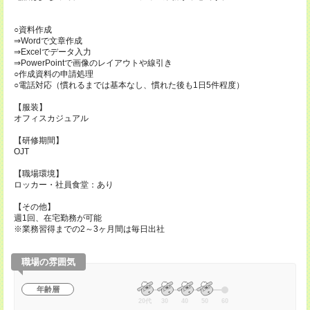
○資料作成
⇒Wordで文章作成
⇒Excelでデータ入力
⇒PowerPointで画像のレイアウトや線引き
○作成資料の申請処理
○電話対応（慣れるまでは基本なし、慣れた後も1日5件程度）
【服装】
オフィスカジュアル
【研修期間】
OJT
【職場環境】
ロッカー・社員食堂：あり
【その他】
週1回、在宅勤務が可能
※業務習得までの2～3ヶ月間は毎日出社
職場の雰囲気
年齢層
20代
30
40
50
60