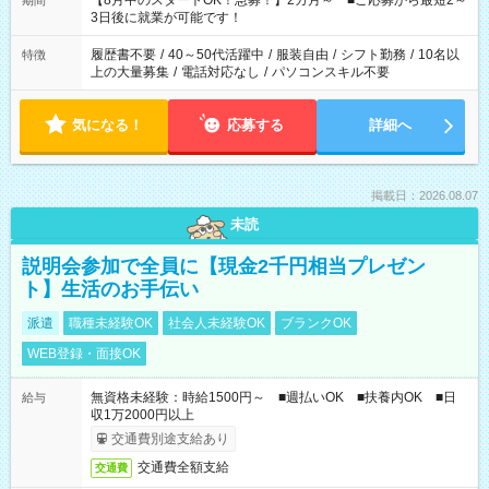
【8月中のスタートOK！急募！】2カ月～ ■ご応募から最短2～
期間
ね。 ※Wワーク希望の方へ 今ご覧のお仕事で希望する勤務時間
3日後に就業が可能です！
と、もう1つのお仕事の勤務時間。 合計で週40時間を超える場
合は応募できません。
履歴書不要
/
40～50代活躍中
/
服装自由
/
シフト勤務
/
10名以
特徴
上の大量募集
/
電話対応なし
/
パソコンスキル不要
気になる！
応募する
詳細へ
掲載日：2026.08.07
未読
説明会参加で全員に【現金2千円相当プレゼン
ト】生活のお手伝い
派遣
職種未経験OK
社会人未経験OK
ブランクOK
WEB登録・面接OK
無資格未経験：時給1500円～ ■週払いOK ■扶養内OK ■日
給与
収1万2000円以上
交通費別途支給あり
交通費全額支給
交通費