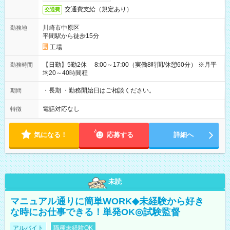
交通費支給（規定あり）
交通費
川崎市中原区
勤務地
平間駅から徒歩15分
工場
【日勤】5勤2休 8:00～17:00（実働8時間/休憩60分） ※月平
勤務時間
均20～40時間程
・長期 ・勤務開始日はご相談ください。
期間
電話対応なし
特徴
気になる！
応募する
詳細へ
未読
マニュアル通りに簡単WORK◆未経験から好き
な時にお仕事できる！単発OK◎試験監督
アルバイト
職種未経験OK