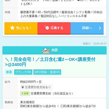
【8月中のスタートOK！急募！】2カ月～ ■8月～、9月スター
期間
ね。 ※Wワーク希望の方へ 今ご覧のお仕事で希望する勤務時間
トもOK！
と、もう1つのお仕事の勤務時間。 合計で週40時間を超える場
合は応募できません。
履歴書不要
/
40～50代活躍中
/
服装自由
/
シフト勤務
/
10名以
特徴
上の大量募集
/
電話対応なし
/
パソコンスキル不要
気になる！
応募する
詳細へ
掲載日：2026.08.07
未読
＼！完全在宅！／土日含む週2～OK<講座受付
>@2400円
派遣
ブランクOK
WEB登録・面接OK
時給2400円＋交
給与
交通費別途支給あり
交通費実費支給（当社規定あり）
交通費
東京都港区
勤務地
田町(東京都)駅から徒歩4分
/
三田(東京都)駅から徒歩7分