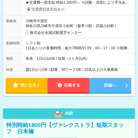
★交通費一部支給 時給1,300円～ ※試験・役割により手当あり
※勤務回数により昇給あり 【即給（前払い）オプションあ
交通費別途支給あり
り！】 希望される場合、勤務から1週間ほどで給与の一部を受け
取れます。 ※手数料418円がかかります。 【過去試験日の収入
川崎市中原区
勤務地
例】 ・河合塾模擬試験 8:30～17:30（休憩1時間） 時給1,300円
神奈川県川崎市中原区小杉町（最寄り駅：武蔵小杉駅）
×8時間＝日収10,400円＋交通費 ※当日の役割により時給＋100
円の場合あり ・国家試験 7:00～13:30（休憩なし） 時給1,300
株式会社全国試験運営センター
円（役割手当＋100円）×6時間＝日収8,400円＋交通費 【試用期
間】試用期間なし
シフト制
勤務時間
1日あたりの実働時間：最大7時間/日 09：00～17：00 ※勤務時
間は 試験により異なります。
単発・1日のみOK / 短期（1ヶ月以内）
期間
週1日からOK / 副業・WワークOK / 10名以上の大量募集
特徴
気になる！
応募する
詳細へ
未読
特別時給1800円【ヴァレクストラ】短期スタッ
フ 日本橋