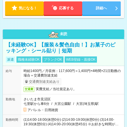
気になる！
応募する
詳細へ
未読
【未経験OK】【服装＆髪色自由！】お菓子のピ
ッキング・シール貼り｜短期
派遣
職種未経験OK
ブランクOK
WEB登録・面接OK
時給1400円／月収例：117,600円＝1,400円×4時間×21日勤務の
給与
場合＋交通費別途支給
交通費別途支給あり
実費支給／当社規定あり。
交通費
さいたま市見沼区
勤務地
七里駅から車6分
/
大宮公園駅
/
大宮(埼玉県)駅
アパレル・日用雑貨
(1)14:00-18:00(休憩0分) (2)14:00-19:00(休憩0分) (3)14:00-
勤務時間
19:30(休憩0分) (4)14:00-20:00(休憩45分) ※お好きな時間が選べ