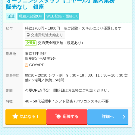
オープニングスタッフ【ゴヤール】案内業務
販売なし 銀座
派遣
職種未経験OK
WEB登録・面接OK
時給1700円～1800円 ※ご経験・スキルにより優遇します
給与
交通費別途支給あり
交通費全額支給（規定あり）
交通費
東京都中央区
勤務地
銀座駅から徒歩3分
GOYARD
09:30～20:30 シフト例 9：30～18：30、11：30～20：30 実
勤務時間
働7.5時間／休憩1.5時間
今夏OPEN予定 開始日はお気軽にご相談ください。
期間
40～50代活躍中
/
シフト勤務
/
パソコンスキル不要
特徴
気になる！
応募する
詳細へ