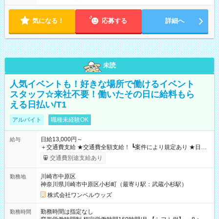
気になる！
応募する
詳細へ
未読
人気イベントも！好きな場所で働けるイベント
スタッフ☆来社不要！働いたその日に給料もら
える日払い/T1
アルバイト
職種未経験OK
日給13,000円～
給与
＋交通費支給 ★交通費全額支給！ ┗案件により規定あり ★日払
いOK！（規定あり） ┗働いたその日に現金GET♪ お仕事後はコ
交通費別途支給あり
ンビニATMから 日払い分を引き落とせます！ 【試用期間】試
用期間なし
川崎市中原区
勤務地
神奈川県川崎市中原区小杉町（最寄り駅：武蔵小杉駅）
株式会社ワンベルウッズ
勤務時間は指定なし
勤務時間