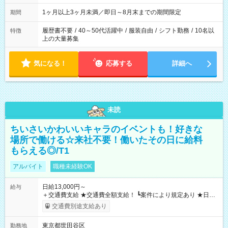
ます
1ヶ月以上3ヶ月未満／即日～8月末までの期間限定
期間
履歴書不要
/
40～50代活躍中
/
服装自由
/
シフト勤務
/
10名以
特徴
上の大量募集
気になる！
応募する
詳細へ
未読
ちいさいかわいいキャラのイベントも！好きな
場所で働ける☆来社不要！働いたその日に給料
もらえる◎/T1
アルバイト
職種未経験OK
日給13,000円～
給与
＋交通費支給 ★交通費全額支給！ ┗案件により規定あり ★日払
いOK！（規定あり） ┗働いたその日に現金GET♪ お仕事後はコ
交通費別途支給あり
ンビニATMから 日払い分を引き落とせます！ 【試用期間】試
用期間なし
東京都世田谷区
勤務地