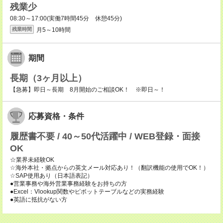
残業少
08:30～17:00(実働7時間45分 休憩45分)
月5～10時間
残業時間
期間
長期（3ヶ月以上）
【急募】即日～長期 8月開始のご相談OK！ ※即日～！
応募資格・条件
履歴書不要 / 40～50代活躍中 / WEB登録・面接
OK
☆業界未経験OK
☆海外本社・拠点からの英文メール対応あり！（翻訳機能の使用でOK！）
☆SAP使用あり（日本語表記）
●営業事務や海外営業事務経験をお持ちの方
●Excel：Vlookup関数やピボットテーブルなどの実務経験
●英語に抵抗がない方