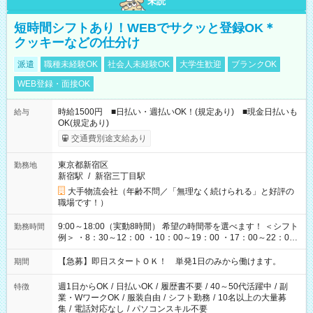
未読
短時間シフトあり！WEBでサクッと登録OK＊
クッキーなどの仕分け
派遣
職種未経験OK
社会人未経験OK
大学生歓迎
ブランクOK
WEB登録・面接OK
時給1500円 ■日払い・週払いOK！(規定あり) ■現金日払いも
給与
OK(規定あり)
交通費別途支給あり
東京都新宿区
勤務地
新宿駅
/
新宿三丁目駅
大手物流会社（年齢不問／「無理なく続けられる」と好評の
職場です！）
9:00～18:00（実動8時間） 希望の時間帯を選べます！ ＜シフト
勤務時間
例＞ ・8：30～12：00 ・10：00～19：00 ・17：00～22：00
・13：00～22：00 ・22：00～翌6：00 など
【急募】即日スタートＯＫ！ 単発1日のみから働けます。
期間
週1日からOK
/
日払いOK
/
履歴書不要
/
40～50代活躍中
/
副
特徴
業・WワークOK
/
服装自由
/
シフト勤務
/
10名以上の大量募
集
/
電話対応なし
/
パソコンスキル不要