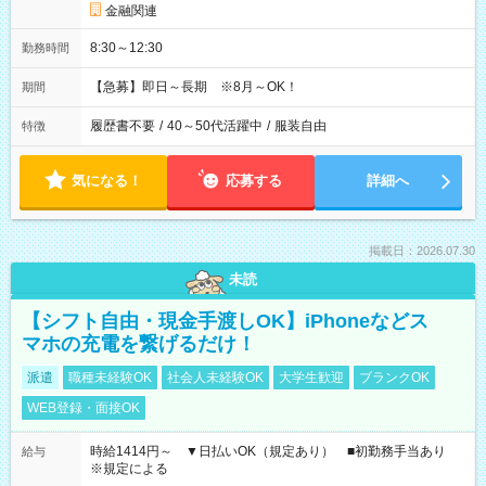
金融関連
8:30～12:30
勤務時間
【急募】即日～長期 ※8月～OK！
期間
履歴書不要
/
40～50代活躍中
/
服装自由
特徴
気になる！
応募する
詳細へ
掲載日：2026.07.30
未読
【シフト自由・現金手渡しOK】iPhoneなどス
マホの充電を繋げるだけ！
派遣
職種未経験OK
社会人未経験OK
大学生歓迎
ブランクOK
WEB登録・面接OK
時給1414円～ ▼日払いOK（規定あり） ■初勤務手当あり
給与
※規定による