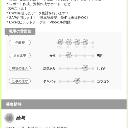
＊レポート作成、資料作成サポート など
【OAスキル】
＊Excelを使ったデータ集計を行います！
＊SAP使用します！（日本語表記）SAPは未経験OK！
＊Excel(ピボットテーブル・VlookUP関数)
職場の雰囲気
年齢層
20代
30
40
50
60
男女比率
女性
男性
職場の様子
活気あり
しずか
仕事の仕方
テキパキ
コツコツ
募集情報
給与