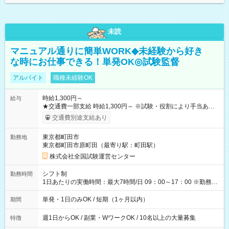
未読
マニュアル通りに簡単WORK◆未経験から好き
な時にお仕事できる！単発OK◎試験監督
アルバイト
職種未経験OK
時給1,300円～
給与
★交通費一部支給 時給1,300円～ ※試験・役割により手当あり
※勤務回数により昇給あり 【即給（前払い）オプションあ
交通費別途支給あり
り！】 希望される場合、勤務から1週間ほどで給与の一部を受け
取れます。 ※手数料418円がかかります。 【過去試験日の収入
東京都町田市
勤務地
例】 ・河合塾模擬試験 8:30～17:30（休憩1時間） 時給1,300円
東京都町田市原町田（最寄り駅：町田駅）
×8時間＝日収10,400円＋交通費 ※当日の役割により時給＋100
円の場合あり ・国家試験 7:00～13:30（休憩なし） 時給1,300
株式会社全国試験運営センター
円（役割手当＋100円）×6時間＝日収8,400円＋交通費 【試用期
間】試用期間なし
シフト制
勤務時間
1日あたりの実働時間：最大7時間/日 09：00～17：00 ※勤務時
間は 試験により異なります。
単発・1日のみOK / 短期（1ヶ月以内）
期間
週1日からOK / 副業・WワークOK / 10名以上の大量募集
特徴