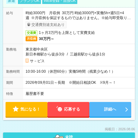
派遣
ブランクOK
WEB登録・面接OK
時給3000円 月収例 30万円 時給3000円×実働5h×週5日×4
給与
週 ※月収例を保証するものではありません。※給与即受取りサ
ービス利用可（利用条件有）
交通費別途支給あり
1ヶ月3万円を上限として実費支給
交通費
30万円～
月収例
東京都中央区
勤務地
新日本橋駅から徒歩3分
/
三越前駅から徒歩1分
サ－ビス
10:00-16:00（休憩60分）実働5時間（残業少なめ！）
勤務時間
2026年09月01日～長期 ※開始日相談OK ※9月～！
期間
履歴書不要
特徴
気になる！
応募する
詳細へ
掲載日：2026.08.06
未読