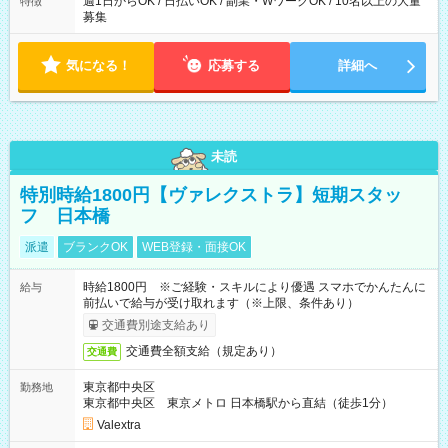
週1日からOK / 日払いOK / 副業・WワークOK / 10名以上の大量
特徴
募集
気になる！
応募する
詳細へ
未読
特別時給1800円【ヴァレクストラ】短期スタッ
フ 日本橋
派遣
ブランクOK
WEB登録・面接OK
時給1800円 ※ご経験・スキルにより優遇 スマホでかんたんに
給与
前払いで給与が受け取れます（※上限、条件あり）
交通費別途支給あり
交通費全額支給（規定あり）
交通費
東京都中央区
勤務地
東京都中央区 東京メトロ 日本橋駅から直結（徒歩1分）
Valextra