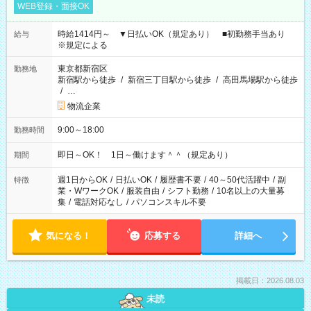
WEB登録・面接OK
時給1414円～ ▼日払いOK（規定あり） ■初勤務手当あり
給与
※規定による
東京都新宿区
勤務地
新宿駅から徒歩
/
新宿三丁目駅から徒歩
/
高田馬場駅から徒歩
/
…
物流企業
9:00～18:00
勤務時間
即日～OK！ 1日～働けます＾＾（規定あり）
期間
週1日からOK
/
日払いOK
/
履歴書不要
/
40～50代活躍中
/
副
特徴
業・WワークOK
/
服装自由
/
シフト勤務
/
10名以上の大量募
集
/
電話対応なし
/
パソコンスキル不要
気になる！
応募する
詳細へ
掲載日：2026.08.03
未読