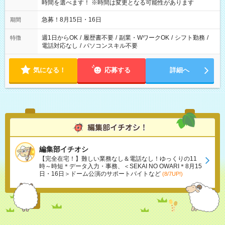
時間を選べます！ ※時間は変更となる可能性があります
急募！8月15日・16日
期間
週1日からOK
/
履歴書不要
/
副業・WワークOK
/
シフト勤務
/
特徴
電話対応なし
/
パソコンスキル不要
気になる！
応募する
詳細へ
編集部イチオシ
【完全在宅！】難しい業務なし＆電話なし！ゆっくりの11
時～時短＊データ入力・事務、＜SEKAI NO OWARI＊8月15
日・16日＞ドーム公演のサポートバイトなど
(8/7UP!)