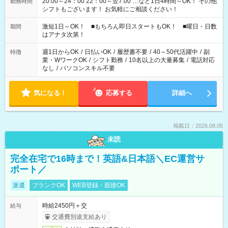
20:00～24：00 22：00～翌7:00 …など1日4時間～OK！ その他
勤務時間
シフトもございます！ お気軽にご相談ください！
激短1日～OK！ ■もちろん即日スタートもOK！ ■曜日・日数
期間
はアナタ次第！
週1日からOK
/
日払いOK
/
履歴書不要
/
40～50代活躍中
/
副
特徴
業・WワークOK
/
シフト勤務
/
10名以上の大量募集
/
電話対応
なし
/
パソコンスキル不要
気になる！
応募する
詳細へ
掲載日：2026.08.05
未読
完全在宅で16時まで！英語&日本語＼EC運営サ
ポート／
派遣
ブランクOK
WEB登録・面接OK
時給2450円＋交
給与
交通費別途支給あり