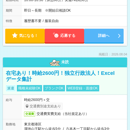
10:00-18:30（休憩60分）実働7時間30分
勤務時間
即日～長期 ※開始日相談OK
期間
履歴書不要
/
服装自由
特徴
気になる！
応募する
詳細へ
掲載日：2026.08.04
未読
在宅あり！時給2600円！独立行政法人！Excel
データ集計
派遣
職種未経験OK
ブランクOK
WEB登録・面接OK
時給2600円＋交
給与
交通費別途支給あり
交通費実費支給（当社規定あり）
交通費
東京都港区
勤務地
溜池山王駅から徒歩5分
/
六本木一丁目駅から徒歩3分