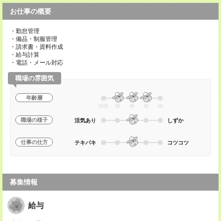
お仕事の概要
・勤怠管理
・備品・制服管理
・請求書・資料作成
・給与計算
・電話・メール対応
職場の雰囲気
年齢層
20代
30
40
50
60
職場の様子
活気あり
しずか
仕事の仕方
テキパキ
コツコツ
募集情報
給与