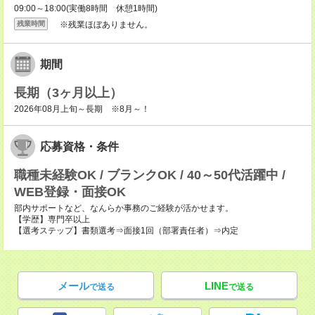
09:00～18:00(実働8時間 休憩1時間)
※残業ほぼありません。
残業時間
期間
長期（3ヶ月以上）
2026年08月上旬～長期 ※8月～！
応募資格・条件
職種未経験OK / ブランクOK / 40～50代活躍中 /
WEB登録・面接OK
部内サポートなど、なんらか事務のご経験が活かせます。
【学歴】専門卒以上
【選考ステップ】書類選考⇒面接1回（部署責任者）⇒内定
メール
LINE
で送る
で送る