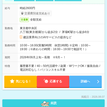
時給2600円
給与
交通費別途支給あり
全額支給
交通費
東京都中央区
勤務地
八丁堀(東京都)駅から徒歩2分
/
茅場町駅から徒歩6分
建設業界向けのAIサービスの提供など
10:00～16:00(実働5時間 休憩1時間) ※定時：10:00～
勤務時間
19:00（※終わりの時間：16:00～19:00で相談可！）
2026年09月上旬～長期 ※9月～！
期間
履歴書不要
/
40～50代活躍中
/
副業・WワークOK
/
服装自由
/
特徴
電話対応なし
/
パソコンスキル不要
気になる！
応募する
詳細へ
掲載日：2026.08.07
未読