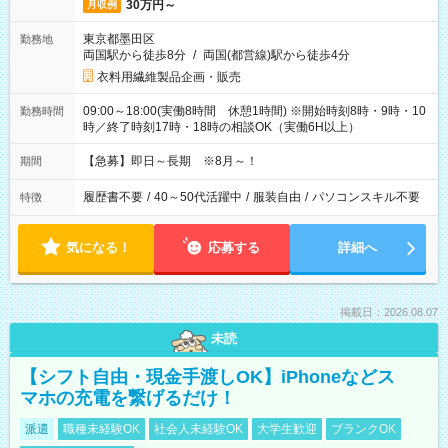
30万円～
月収例
東京都墨田区
勤務地
両国駅から徒歩8分
/
両国(都営線)駅から徒歩4分
衣料用繊維製品企画・販売
09:00～18:00(実働8時間 休憩1時間) ※開始時刻8時・9時・10
勤務時間
時／終了時刻17時・18時の相談OK（実働6H以上）
【急募】即日～長期 ※8月～！
期間
履歴書不要
/
40～50代活躍中
/
服装自由
/
パソコンスキル不要
特徴
気になる！
応募する
詳細へ
掲載日：2026.08.07
未読
【シフト自由・現金手渡しOK】iPhoneなどス
マホの充電を繋げるだけ！
派遣
職種未経験OK
社会人未経験OK
大学生歓迎
ブランクOK