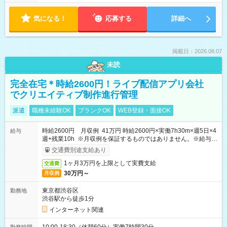
気になる！
応募する
詳細へ
掲載日：2026.08.07
未読
完全在宅＊時給2600円！ライブ配信アプリ会社
でクリエイティブ制作進行管理
派遣
職種未経験OK
ブランクOK
WEB登録・面接OK
時給2600円 月収例 41万円 時給2600円×実働7h30m×週5日×4
給与
週+残業10h ※月収例を保証するものではありません。※給与即
受取りサービス利用可（利用条件有）
交通費別途支給あり
1ヶ月3万円を上限として実費支給
交通費
30万円～
月収例
東京都渋谷区
勤務地
渋谷駅から徒歩1分
インターネット関連