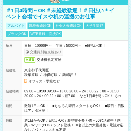
＃1日4時間～OK＃未経験歓迎！＃日払い＊イ
ベント会場でイスや机の運搬のお仕事
アルバイト
職種未経験OK
社会人未経験OK
大学生歓迎
ブランクOK
WEB登録・面接OK
日給：10000円～ 半日：5000円～ ■日払いOK！
給与
交通費別途支給あり
交通費規定支給
交通費
東京都千代田区
勤務地
秋葉原駅
/
神保町駅
/
麹町駅
/
…
オフィス・学校など
09:00～18:00 09:00～13:00 20:00～24：00 22：00～31:00
勤務時間
20:00～24：00 22：00～翌7:00 …など1日4時間～OK！ その他
シフトもございます！ お気軽にご相談ください！
激短1日～OK！ ■もちろん即日スタートもOK！ ■曜日・日数
期間
はアナタ次第！
週1日からOK
/
日払いOK
/
履歴書不要
/
40～50代活躍中
/
副
特徴
業・WワークOK
/
シフト勤務
/
10名以上の大量募集
/
電話対応
なし
/
パソコンスキル不要