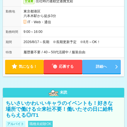
出社時の通勤交通費支給
交通費
東京都港区
勤務地
六本木駅から徒歩3分
IT・Web・通信
9:00～16:00
勤務時間
2026/8/17～長期 ※長期更新予定 ※8月～OK！
期間
履歴書不要
/
40～50代活躍中
/
服装自由
特徴
気になる！
応募する
詳細へ
未読
ちいさいかわいいキャラのイベントも！好きな
場所で働ける☆来社不要！働いたその日に給料
もらえる◎/T1
アルバイト
職種未経験OK