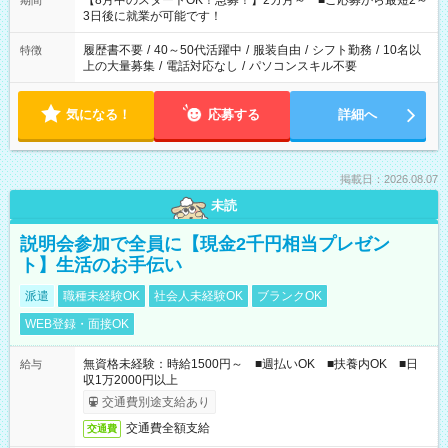
【8月中のスタートOK！急募！】2カ月～ ■ご応募から最短2～
期間
ね。 ※Wワーク希望の方へ 今ご覧のお仕事で希望する勤務時間
3日後に就業が可能です！
と、もう1つのお仕事の勤務時間。 合計で週40時間を超える場
合は応募できません。
履歴書不要
/
40～50代活躍中
/
服装自由
/
シフト勤務
/
10名以
特徴
上の大量募集
/
電話対応なし
/
パソコンスキル不要
気になる！
応募する
詳細へ
掲載日：2026.08.07
未読
説明会参加で全員に【現金2千円相当プレゼン
ト】生活のお手伝い
派遣
職種未経験OK
社会人未経験OK
ブランクOK
WEB登録・面接OK
無資格未経験：時給1500円～ ■週払いOK ■扶養内OK ■日
給与
収1万2000円以上
交通費別途支給あり
交通費全額支給
交通費