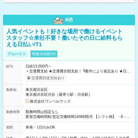
未読
人気イベントも！好きな場所で働けるイベント
スタッフ☆来社不要！働いたその日に給料もら
える日払い/T1
アルバイト
職種未経験OK
日給13,000円～
給与
＋交通費支給 ★交通費全額支給！ ┗案件により規定あり ★日払
いOK！（規定あり） ┗働いたその日に現金GET♪ お仕事後はコ
交通費別途支給あり
ンビニATMから 日払い分を引き落とせます！ 【試用期間】試
用期間なし
東京都渋谷区
勤務地
東京都渋谷区渋谷（最寄り駅：渋谷駅）
株式会社ワンベルウッズ
勤務時間は指定なし
勤務時間
変形労働時間制 想定労働時間160時間/月 【シフト例】 ・8：00
～21：00
単発・1日のみOK
期間