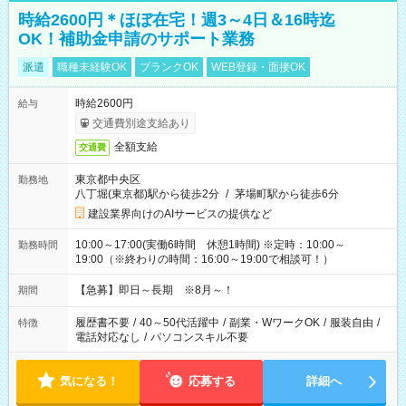
時給2600円＊ほぼ在宅！週3～4日＆16時迄
OK！補助金申請のサポート業務
派遣
職種未経験OK
ブランクOK
WEB登録・面接OK
時給2600円
給与
交通費別途支給あり
全額支給
交通費
東京都中央区
勤務地
八丁堀(東京都)駅から徒歩2分
/
茅場町駅から徒歩6分
建設業界向けのAIサービスの提供など
10:00～17:00(実働6時間 休憩1時間) ※定時：10:00～
勤務時間
19:00（※終わりの時間：16:00～19:00で相談可！）
【急募】即日～長期 ※8月～！
期間
履歴書不要
/
40～50代活躍中
/
副業・WワークOK
/
服装自由
/
特徴
電話対応なし
/
パソコンスキル不要
気になる！
応募する
詳細へ