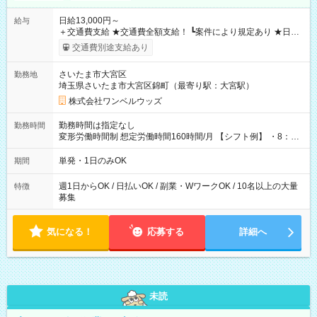
日給13,000円～
給与
＋交通費支給 ★交通費全額支給！ ┗案件により規定あり ★日払
いOK！（規定あり） ┗働いたその日に現金GET♪ お仕事後はコ
交通費別途支給あり
ンビニATMから 日払い分を引き落とせます！ 【試用期間】試
用期間なし
さいたま市大宮区
勤務地
埼玉県さいたま市大宮区錦町（最寄り駅：大宮駅）
株式会社ワンベルウッズ
勤務時間は指定なし
勤務時間
変形労働時間制 想定労働時間160時間/月 【シフト例】 ・8：00
～21：00
単発・1日のみOK
期間
週1日からOK / 日払いOK / 副業・WワークOK / 10名以上の大量
特徴
募集
気になる！
応募する
詳細へ
未読