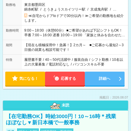
東京都墨田区
勤務地
錦糸町駅
/
とうきょうスカイツリー駅
/
京成曳舟駅
/
…
≪自宅からドアtoドアで30分以内！≫ご希望の勤務地を紹介
します。
9:00～18:00（休憩60分） ■ご希望があれば下記シフトもOK！
勤務時間
早番 7:00～16:00 遅番 10:00～19:00 「家族と休みを合わせた
い」 「余裕を持って夕飯の準備がしたい」 「できれば残業はし
たくない」 など、ご希望を教えてくださいね。 ※Wワーク希望
【現在も積極採用中！急募！】2カ月～ ■ご応募から最短2～3
期間
の方へ 今ご覧のお仕事で希望する勤務時間と、もう1つのお仕事
日後の就業も相談可能です！
の勤務時間。 合計で週40時間を超える場合は応募できません。
履歴書不要
/
40～50代活躍中
/
服装自由
/
シフト勤務
/
10名以
特徴
上の大量募集
/
電話対応なし
/
パソコンスキル不要
気になる！
応募する
詳細へ
掲載日：2026.08.07
未読
【在宅勤務OK】時給3000円！10～16時＊残業
ほぼなし▼新日本橋で一般事務