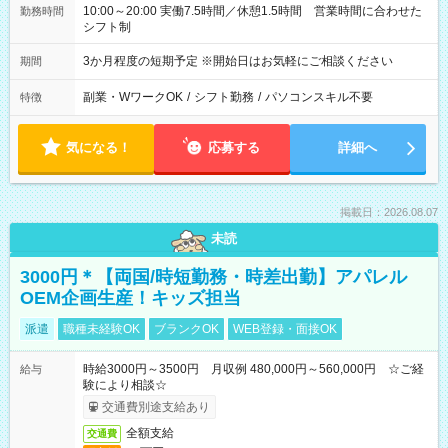
10:00～20:00 実働7.5時間／休憩1.5時間 営業時間に合わせた
勤務時間
シフト制
3か月程度の短期予定 ※開始日はお気軽にご相談ください
期間
副業・WワークOK
/
シフト勤務
/
パソコンスキル不要
特徴
気になる！
応募する
詳細へ
掲載日：2026.08.07
未読
3000円＊【両国/時短勤務・時差出勤】アパレル
OEM企画生産！キッズ担当
派遣
職種未経験OK
ブランクOK
WEB登録・面接OK
時給3000円～3500円 月収例 480,000円～560,000円 ☆ご経
給与
験により相談☆
交通費別途支給あり
全額支給
交通費