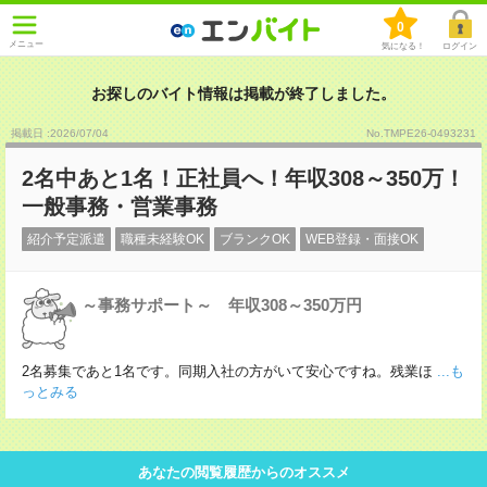
0
メニュー
気になる！
ログイン
お探しのバイト情報は掲載が終了しました。
掲載日 :2026
/
07
/
04
No.TMPE26-0493231
2名中あと1名！正社員へ！年収308～350万！
一般事務・営業事務
紹介予定派遣
職種未経験OK
ブランクOK
WEB登録・面接OK
～事務サポート～ 年収308～350万円
2名募集であと1名です。同期入社の方がいて安心ですね。残業ほ
...も
っとみる
あなたの閲覧履歴からのオススメ