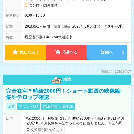
官公庁・関連団体
9:00～17:00
勤務時間
2026/9/1～長期 ※期間限定:2027年3月末まで ※9月～OK！
期間
履歴書不要
/
40～50代活躍中
特徴
気になる！
応募する
詳細へ
掲載日：2026.08.07
未読
完全在宅＊時給2000円！ショート動画の映像編
集やテロップ確認
派遣
ブランクOK
WEB登録・面接OK
時給2000円 月収例 33万円 時給2000円×実働8h×週5日×4週
給与
+残業5h ※月収例を保証するものではありません。※給与即受
取りサービス利用可（利用条件有）
交通費別途支給あり