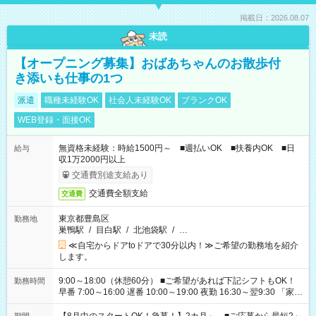
掲載日：2026.08.07
未読
【オープニング募集】おばあちゃんのお散歩付
き添いも仕事の1つ
派遣
職種未経験OK
社会人未経験OK
ブランクOK
WEB登録・面接OK
無資格未経験：時給1500円～ ■週払いOK ■扶養内OK ■日
給与
収1万2000円以上
交通費別途支給あり
交通費全額支給
交通費
東京都豊島区
勤務地
巣鴨駅
/
目白駅
/
北池袋駅
/
…
≪自宅からドアtoドアで30分以内！≫ご希望の勤務地を紹介
します。
9:00～18:00（休憩60分） ■ご希望があれば下記シフトもOK！
勤務時間
早番 7:00～16:00 遅番 10:00～19:00 夜勤 16:30～翌9:30 「家族
と休みを合わせたい」 「余裕を持って夕飯の準備がしたい」
「できれば残業はしたくない」 など、ご希望を教えてください