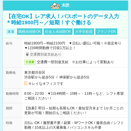
未読
【在宅OK】レア求人！パスポートのデータ入力
＊時給1900円～／短期！すぐ働ける
派遣
職種未経験OK
社会人未経験OK
大学生歓迎
ブランクOK
時給1900円～時給2100円 ▼日払い週払い可能！※規定有り
給与
▼1日6時間勤務で日収1万以上！
交通費別途支給あり
交通費一部別途支給 ※お仕事によって変動あり
交通費
東京都渋谷区
勤務地
渋谷駅から徒歩5分
/
神泉駅から徒歩5分
キレイなオフィスです
8:00～22:00 ▼1日4時間～ 10時～・11時～など、シフト希望
勤務時間
ご相談ください！
【急募】即日～短期も長期もOK！最短翌月末まで 1か月ごとの
期間
更新が可能！開始日もご相談ください！
日払いOK
/
履歴書不要
/
副業・WワークOK
/
服装自由
/
シフト
特徴
勤務
/
10名以上の大量募集
/
パソコンスキル不要