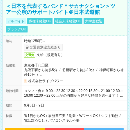
＜日本を代表するバンド＊サカナクション＞ツ
アー公演のサポートバイト＠日本武道館
アルバイト
職種未経験OK
社会人未経験OK
大学生歓迎
ブランクOK
時給1250円～
給与
交通費別途支給あり
支給（規定有り）
交通費
東京都千代田区
勤務地
九段下駅から徒歩5分
/
竹橋駅から徒歩10分
/
神保町駅から徒
歩15分
/
…
株式会社ライブパワー
＜シフト例＞ 9:00～22:30 12:30～22:00 15:30～21:00 12:30～
勤務時間
19:00 12:30～22:00 上記の時間から好きな時間を選べます！ ※
時間は変更となる可能性があります
9月8日・9日
期間
週1日からOK
/
履歴書不要
/
副業・WワークOK
/
シフト勤務
/
特徴
電話対応なし
/
パソコンスキル不要