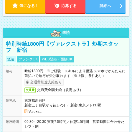
気になる！
応募する
詳細へ
未読
特別時給1800円【ヴァレクストラ】短期スタッ
フ 新宿
派遣
ブランクOK
WEB登録・面接OK
時給1800円 ※ご経験・スキルにより優遇 スマホでかんたんに
給与
前払いで給与が受け取れます（※上限、条件あり）
交通費別途支給あり
交通費全額支給（規定あり）
交通費
東京都新宿区
勤務地
新宿三丁目駅から徒歩2分
/
新宿(東京メトロ)駅
Valextra
09:30～20:30 実働7.5時間／休憩1.5時間 営業時間に合わせた
勤務時間
シフト制