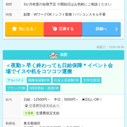
3か月程度の短期予定 ※開始日はお気軽にご相談ください
期間
副業・WワークOK
/
シフト勤務
/
パソコンスキル不要
特徴
気になる！
応募する
詳細へ
掲載日：2026.08.06
未読
＜夜勤＞早く終わっても日給保障＊イベント会
場でイスや机をコツコツ運搬
アルバイト
職種未経験OK
社会人未経験OK
大学生歓迎
ブランクOK
WEB登録・面接OK
日給：12500円～ 半日：5000円～ ■日払いOK！
給与
交通費別途支給あり
交通費規定支給
交通費
東京都港区
勤務地