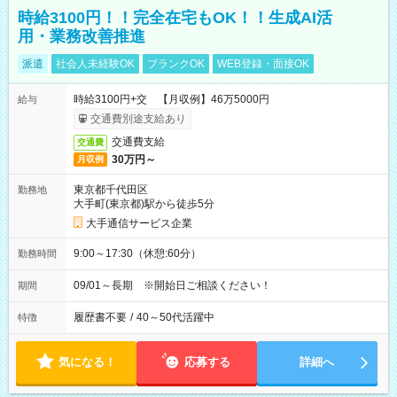
時給3100円！！完全在宅もOK！！生成AI活
用・業務改善推進
派遣
社会人未経験OK
ブランクOK
WEB登録・面接OK
時給3100円+交 【月収例】46万5000円
給与
交通費別途支給あり
交通費支給
交通費
30万円～
月収例
東京都千代田区
勤務地
大手町(東京都)駅から徒歩5分
大手通信サービス企業
9:00～17:30（休憩:60分）
勤務時間
09/01～長期 ※開始日ご相談ください！
期間
履歴書不要
/
40～50代活躍中
特徴
気になる！
応募する
詳細へ