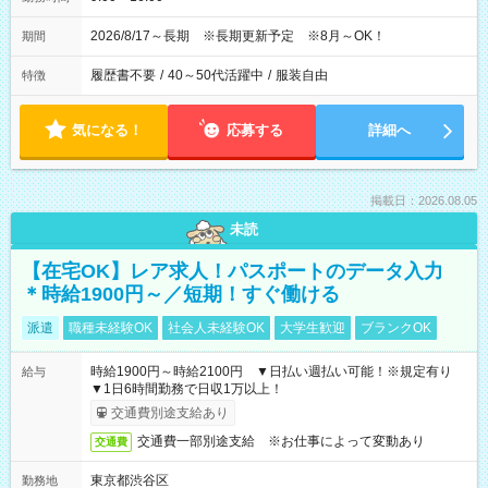
2026/8/17～長期 ※長期更新予定 ※8月～OK！
期間
履歴書不要
/
40～50代活躍中
/
服装自由
特徴
気になる！
応募する
詳細へ
掲載日：2026.08.05
未読
【在宅OK】レア求人！パスポートのデータ入力
＊時給1900円～／短期！すぐ働ける
派遣
職種未経験OK
社会人未経験OK
大学生歓迎
ブランクOK
時給1900円～時給2100円 ▼日払い週払い可能！※規定有り
給与
▼1日6時間勤務で日収1万以上！
交通費別途支給あり
交通費一部別途支給 ※お仕事によって変動あり
交通費
東京都渋谷区
勤務地