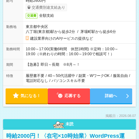
時給2600円
給与
交通費別途支給あり
全額支給
交通費
東京都中央区
勤務地
八丁堀(東京都)駅から徒歩2分
/
茅場町駅から徒歩6分
建設業界向けのAIサービスの提供など
10:00～17:00(実働6時間 休憩1時間) ※定時：10:00～
勤務時間
19:00（※終わりの時間：16:00～19:00で相談可！）
【急募】即日～長期 ※8月～！
期間
履歴書不要
/
40～50代活躍中
/
副業・WワークOK
/
服装自由
/
特徴
電話対応なし
/
パソコンスキル不要
気になる！
応募する
詳細へ
掲載日：2026.08.07
未読
時給2000円！〈在宅×10時始業〉WordPress運