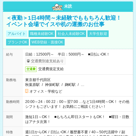
未読
＜夜勤＞1日4時間～未経験でももちろん歓迎！
イベント会場でイスや机の運搬のお仕事
アルバイト
職種未経験OK
社会人未経験OK
大学生歓迎
ブランクOK
WEB登録・面接OK
日給：12500円～ 半日：5000円～ ■日払いOK！
給与
交通費別途支給あり
交通費規定支給
交通費
東京都千代田区
勤務地
秋葉原駅
/
神保町駅
/
麹町駅
/
…
オフィス・学校など
20:00～24：00 22：00～翌7:00 …など1日4時間～OK！ その他
勤務時間
シフトもございます！ お気軽にご相談ください！
激短1日～OK！ ■もちろん即日スタートもOK！ ■曜日・日数
期間
はアナタ次第！
週1日からOK
/
日払いOK
/
履歴書不要
/
40～50代活躍中
/
副
特徴