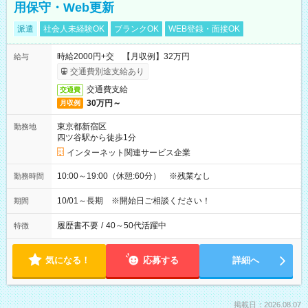
用保守・Web更新
派遣
社会人未経験OK
ブランクOK
WEB登録・面接OK
時給2000円+交 【月収例】32万円
給与
交通費別途支給あり
交通費支給
交通費
30万円～
月収例
東京都新宿区
勤務地
四ツ谷駅から徒歩1分
インターネット関連サービス企業
10:00～19:00（休憩:60分） ※残業なし
勤務時間
10/01～長期 ※開始日ご相談ください！
期間
履歴書不要
/
40～50代活躍中
特徴
気になる！
応募する
詳細へ
掲載日：2026.08.07