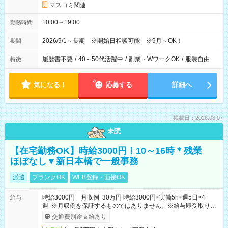
マスコミ関連
10:00～19:00
勤務時間
2026/9/1～長期 ※開始日相談可能 ※9月～OK！
期間
履歴書不要
/
40～50代活躍中
/
副業・WワークOK
/
服装自由
特徴
気になる！
応募する
詳細へ
掲載日：2026.08.07
未読
【在宅勤務OK】時給3000円！10～16時＊残業
ほぼなし▼新日本橋で一般事務
派遣
ブランクOK
WEB登録・面接OK
時給3000円 月収例 30万円 時給3000円×実働5h×週5日×4
給与
週 ※月収例を保証するものではありません。※給与即受取りサ
ービス利用可（利用条件有）
交通費別途支給あり