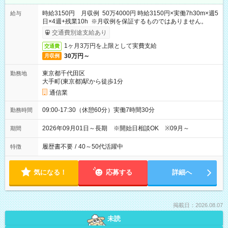
時給3150円 月収例 50万4000円 時給3150円×実働7h30m×週5
給与
日×4週+残業10h ※月収例を保証するものではありません。
交通費別途支給あり
1ヶ月3万円を上限として実費支給
交通費
30万円～
月収例
東京都千代田区
勤務地
大手町(東京都)駅から徒歩1分
通信業
09:00-17:30（休憩60分）実働7時間30分
勤務時間
2026年09月01日～長期 ※開始日相談OK ※09月～
期間
履歴書不要
/
40～50代活躍中
特徴
気になる！
応募する
詳細へ
掲載日：2026.08.07
未読