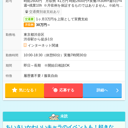
時給2600円 月収例 41万円 時給2600円×実働7h30m×週5日×4
給与
週+残業10h ※月収例を保証するものではありません。※給与即
受取りサービス利用可（利用条件有）
交通費別途支給あり
1ヶ月3万円を上限として実費支給
交通費
30万円～
月収例
東京都渋谷区
勤務地
渋谷駅から徒歩1分
インターネット関連
10:00-18:30（休憩60分）実働7時間30分
勤務時間
即日～長期 ※開始日相談OK
期間
履歴書不要
/
服装自由
特徴
気になる！
応募する
詳細へ
未読
ちいさいかわいいキャラのイベントも！好きな