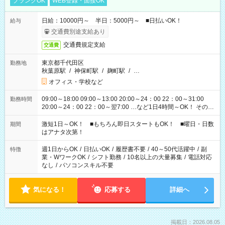
ブランクOK
WEB登録・面接OK
日給：10000円～ 半日：5000円～ ■日払いOK！
給与
交通費別途支給あり
交通費規定支給
交通費
東京都千代田区
勤務地
秋葉原駅
/
神保町駅
/
麹町駅
/
…
オフィス・学校など
09:00～18:00 09:00～13:00 20:00～24：00 22：00～31:00
勤務時間
20:00～24：00 22：00～翌7:00 …など1日4時間～OK！ その他
シフトもございます！ お気軽にご相談ください！
激短1日～OK！ ■もちろん即日スタートもOK！ ■曜日・日数
期間
はアナタ次第！
週1日からOK
/
日払いOK
/
履歴書不要
/
40～50代活躍中
/
副
特徴
業・WワークOK
/
シフト勤務
/
10名以上の大量募集
/
電話対応
なし
/
パソコンスキル不要
気になる！
応募する
詳細へ
掲載日：2026.08.05