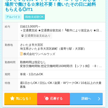
場所で働ける☆来社不要！働いたその日に給料
もらえる◎/T1
アルバイト
職種未経験OK
日給13,000円～
給与
＋交通費支給 ★交通費全額支給！ ┗案件により規定あり ★日払
いOK！（規定あり） ┗働いたその日に現金GET♪ お仕事後はコ
交通費別途支給あり
ンビニATMから 日払い分を引き落とせます！ 【試用期間】試
用期間なし
さいたま市大宮区
勤務地
埼玉県さいたま市大宮区錦町（最寄り駅：大宮駅）
株式会社ワンベルウッズ
勤務時間は指定なし
勤務時間
変形労働時間制 想定労働時間160時間/月 【シフト例】 ・8：00
～21：00
単発・1日のみOK
期間
週1日からOK / 日払いOK / 副業・WワークOK / 10名以上の大量
特徴
募集
気になる！
応募する
詳細へ