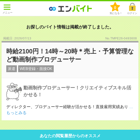
0
メニュー
気になる！
ログイン
お探しのバイト情報は掲載が終了しました。
掲載日 :2026
/
07
/
13
No.TMPE26-0493608
時給2100円！14時～20時＊売上・予算管理な
ど動画制作プロデューサー
派遣
WEB登録・面接OK
動画制作プロデューサー！クリエイティブスキル活
かせる！
ディレクター、プロデューサー経験が活かせる！直接雇用実績あり
...
もっとみる
あなたの閲覧履歴からのオススメ