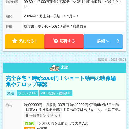
09:30～17:00(実働6時間30分 休憩1時間) ※時短ご相談くださ
勤務時間
い！
2026年09月上旬～長期 ※9月～！
期間
履歴書不要
/
40～50代活躍中
/
服装自由
特徴
気になる！
応募する
詳細へ
掲載日：2026.08.08
未読
完全在宅＊時給2000円！ショート動画の映像編
集やテロップ確認
派遣
ブランクOK
WEB登録・面接OK
時給2000円 月収例 33万円 時給2000円×実働8h×週5日×4週
給与
+残業5h ※月収例を保証するものではありません。※給与即受
取りサービス利用可（利用条件有）
交通費別途支給あり
1ヶ月3万円を上限として実費支給
交通費
月収例