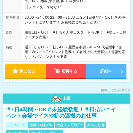
品川駅
/
赤坂(東京都)駅
/
表参道駅
/
…
オフィス・学校など
20:00～24：00 22：00～31:00 …など1日4時間～OK！ その他
勤務時間
シフトもございます！ お気軽にご相談ください！
激短1日～OK！ ■もちろん即日スタートもOK！ ■曜日・日数
期間
はアナタ次第！
週1日からOK
/
日払いOK
/
履歴書不要
/
40～50代活躍中
/
副
特徴
業・WワークOK
/
シフト勤務
/
10名以上の大量募集
/
電話対応
なし
/
パソコンスキル不要
気になる！
応募する
詳細へ
掲載日：2026.08.06
未読
＃1日4時間～OK＃未経験歓迎！＃日払い＊イ
ベント会場でイスや机の運搬のお仕事
アルバイト
職種未経験OK
社会人未経験OK
大学生歓迎