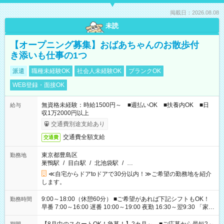
掲載日：2026.08.08
未読
【オープニング募集】おばあちゃんのお散歩付
き添いも仕事の1つ
派遣
職種未経験OK
社会人未経験OK
ブランクOK
WEB登録・面接OK
無資格未経験：時給1500円～ ■週払いOK ■扶養内OK ■日
給与
収1万2000円以上
交通費別途支給あり
交通費全額支給
交通費
東京都豊島区
勤務地
巣鴨駅
/
目白駅
/
北池袋駅
/
…
≪自宅からドアtoドアで30分以内！≫ご希望の勤務地を紹介
します。
9:00～18:00（休憩60分） ■ご希望があれば下記シフトもOK！
勤務時間
早番 7:00～16:00 遅番 10:00～19:00 夜勤 16:30～翌9:30 「家族
と休みを合わせたい」 「余裕を持って夕飯の準備がしたい」
「できれば残業はしたくない」 など、ご希望を教えてください