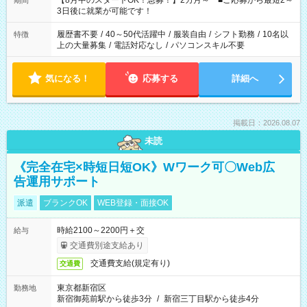
【8月中のスタートOK！急募！】2カ月～ ■ご応募から最短2～
期間
ね。 ※Wワーク希望の方へ 今ご覧のお仕事で希望する勤務時間
3日後に就業が可能です！
と、もう1つのお仕事の勤務時間。 合計で週40時間を超える場
合は応募できません。
履歴書不要
/
40～50代活躍中
/
服装自由
/
シフト勤務
/
10名以
特徴
上の大量募集
/
電話対応なし
/
パソコンスキル不要
気になる！
応募する
詳細へ
掲載日：2026.08.07
未読
《完全在宅×時短日短OK》Wワーク可〇Web広
告運用サポート
派遣
ブランクOK
WEB登録・面接OK
時給2100～2200円＋交
給与
交通費別途支給あり
交通費支給(規定有り)
交通費
東京都新宿区
勤務地
新宿御苑前駅から徒歩3分
/
新宿三丁目駅から徒歩4分