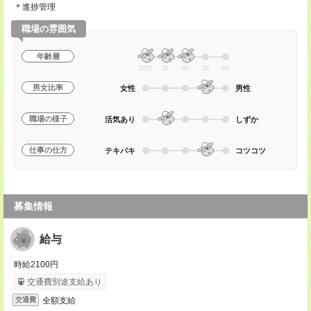
＊進捗管理
職場の雰囲気
年齢層
20代
30
40
50
60
男女比率
女性
男性
職場の様子
活気あり
しずか
仕事の仕方
テキパキ
コツコツ
募集情報
給与
時給2100円
交通費別途支給あり
全額支給
交通費