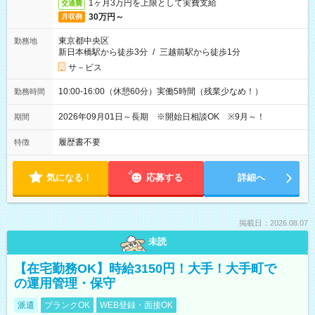
1ヶ月3万円を上限として実費支給
交通費
30万円～
月収例
東京都中央区
勤務地
新日本橋駅から徒歩3分
/
三越前駅から徒歩1分
サ－ビス
10:00-16:00（休憩60分）実働5時間（残業少なめ！）
勤務時間
2026年09月01日～長期 ※開始日相談OK ※9月～！
期間
履歴書不要
特徴
気になる！
応募する
詳細へ
掲載日：2026.08.07
未読
【在宅勤務OK】時給3150円！大手！大手町で
の運用管理・保守
派遣
ブランクOK
WEB登録・面接OK