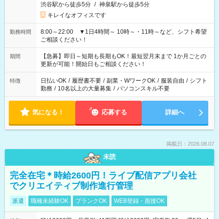
渋谷駅から徒歩5分
/
神泉駅から徒歩5分
キレイなオフィスです
8:00～22:00 ▼1日4時間～ 10時～・11時～など、シフト希望
勤務時間
ご相談ください！
【急募】即日～短期も長期もOK！最短翌月末まで 1か月ごとの
期間
更新が可能！開始日もご相談ください！
日払いOK
/
履歴書不要
/
副業・WワークOK
/
服装自由
/
シフト
特徴
勤務
/
10名以上の大量募集
/
パソコンスキル不要
気になる！
応募する
詳細へ
掲載日：2026.08.07
未読
完全在宅＊時給2600円！ライブ配信アプリ会社
でクリエイティブ制作進行管理
派遣
職種未経験OK
ブランクOK
WEB登録・面接OK