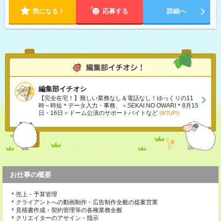
気になる！
応募する
詳細へ
編集部イチオシ
【完全在宅！】難しい業務なし＆電話なし！ゆっくりの11
時～時短＊データ入力・事務、＜SEKAI NO OWARI＊8月15
日・16日＞ドーム公演のサポートバイトなど
(8/7UP!)
お仕事の概要
＊売上・予算管理
＊クライアントへの動画制作・広告制作全般の提案営業
＊見積書作成・契約管理等の各種業務全般
＊クリエイターのアサイン・指示