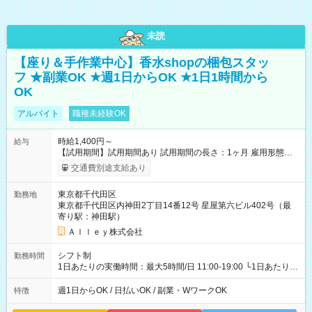
未読
【座り＆手作業中心】香水shopの梱包スタッ
フ ★副業OK ★週1日からOK ★1日1時間から
OK
アルバイト
職種未経験OK
時給1,400円～
給与
【試用期間】試用期間あり 試用期間の長さ：1ヶ月 雇用形態、
給与は本採用時と同じです。
交通費別途支給あり
東京都千代田区
勤務地
東京都千代田区内神田2丁目14番12号 星屋第六ビル402号（最
寄り駅：神田駅）
Ａｌｌｅｙ株式会社
シフト制
勤務時間
1日あたりの実働時間：最大5時間/日 11:00-19:00 └1日あたりの
実働時間：1-5時間 └上記の時間帯内であれば、いつでも勤務可
能！ └平日・土曜日の中で、お好きな曜日でご勤務いただけま
週1日からOK / 日払いOK / 副業・WワークOK
特徴
す！ 【シフト例】 ・11:00～14:00 ・16:30～19:00 ・13:00～
18:00 などのように、自由な働き方が可能なお仕事です！