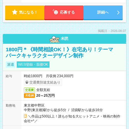
気になる！
応募する
詳細へ
掲載日：2026.08.07
未読
1800円＊《時間相談OK！》在宅あり！テーマ
パークキャラクターデザイン制作
派遣
WEB登録・面接OK
時給1800円 月収例 234,000円
給与
交通費別途支給あり
全額支給
交通費
20～25万円
月収例
東京都中野区
勤務地
中野(東京都)駅から徒歩5分
/
沼袋駅から徒歩16分
＼作品は500以上！誰もが知る大ヒットアニメ・映画の制作
会社+*／