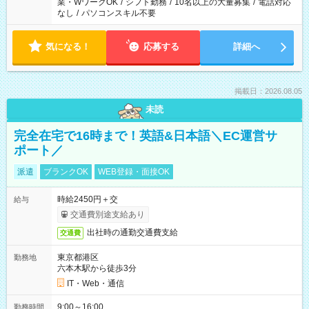
業・WワークOK
/
シフト勤務
/
10名以上の大量募集
/
電話対応
なし
/
パソコンスキル不要
気になる！
応募する
詳細へ
掲載日：2026.08.05
未読
完全在宅で16時まで！英語&日本語＼EC運営サ
ポート／
派遣
ブランクOK
WEB登録・面接OK
時給2450円＋交
給与
交通費別途支給あり
出社時の通勤交通費支給
交通費
東京都港区
勤務地
六本木駅から徒歩3分
IT・Web・通信
9:00～16:00
勤務時間