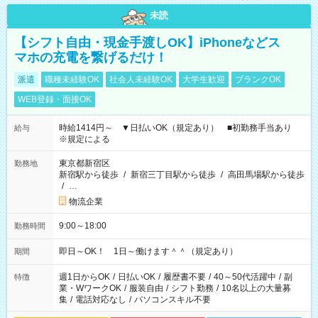
未読
【シフト自由・現金手渡しOK】iPhoneなどス
マホの充電を繋げるだけ！
派遣
職種未経験OK
社会人未経験OK
大学生歓迎
ブランクOK
WEB登録・面接OK
時給1414円～ ▼日払いOK（規定あり） ■初勤務手当あり
給与
※規定による
東京都新宿区
勤務地
新宿駅から徒歩
/
新宿三丁目駅から徒歩
/
高田馬場駅から徒歩
/
…
物流企業
9:00～18:00
勤務時間
即日～OK！ 1日～働けます＾＾（規定あり）
期間
週1日からOK
/
日払いOK
/
履歴書不要
/
40～50代活躍中
/
副
特徴
業・WワークOK
/
服装自由
/
シフト勤務
/
10名以上の大量募
集
/
電話対応なし
/
パソコンスキル不要