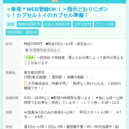
＜単発＊WEB登録OK！＞指示どおりにポン
ッ！カプセルトイのカプセル準備！
派遣
職種未経験OK
社会人未経験OK
大学生歓迎
ブランクOK
WEB登録・面接OK
時給1500円 ■現金日払いもOK（規定あり）
給与
交通費別途支給あり
一部支給 ※登録後、選んだお仕事によって条件が異なる
交通費
ことがあります
東京都日野市
勤務地
日野(東京都)駅
/
豊田駅
/
高幡不動駅
/
…
大手物流会社（年齢不問／「無理なく続けられる」と好評の
職場です！）
9:00～18:00など ■希望の時間帯を選べます！ ▼他にも様々な時
勤務時間
間帯でお仕事をご用意しています！ ＜シフト例＞ 8:30～12:00
17:00～22:00 13:00～22:00 22:00～翌6:00 など
≪急募≫1日のみの単発からOK！ 即日スタートもOK！ ＃7
期間
月～ ＃8月～
週1日からOK
/
日払いOK
/
履歴書不要
/
40～50代活躍中
/
副
特徴