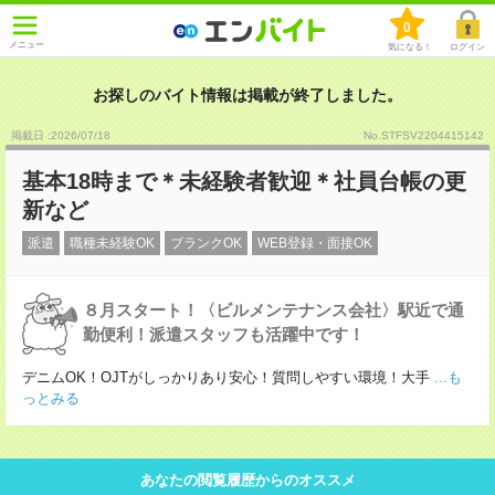
0
メニュー
気になる！
ログイン
お探しのバイト情報は掲載が終了しました。
掲載日 :2026
/
07
/
18
No.STFSV2204415142
基本18時まで＊未経験者歓迎＊社員台帳の更
新など
派遣
職種未経験OK
ブランクOK
WEB登録・面接OK
８月スタート！〈ビルメンテナンス会社〉駅近で通
勤便利！派遣スタッフも活躍中です！
デニムOK！OJTがしっかりあり安心！質問しやすい環境！大手
...も
っとみる
あなたの閲覧履歴からのオススメ