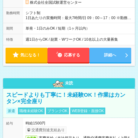
円の場合あり ・国家試験 7:00～13:30（休憩なし） 時給1,300
株式会社全国試験運営センター
円（役割手当＋100円）×6時間＝日収8,400円＋交通費 【試用期
間】試用期間なし
シフト制
勤務時間
1日あたりの実働時間：最大7時間/日 09：00～17：00 ※勤務時
間は 試験により異なります。
単発・1日のみOK / 短期（1ヶ月以内）
期間
週1日からOK / 副業・WワークOK / 10名以上の大量募集
特徴
気になる！
応募する
詳細へ
未読
スピードよりも丁寧に！未経験OK！作業はカン
タン×完全座り
派遣
職種未経験OK
ブランクOK
WEB登録・面接OK
時給1500円
給与
交通費別途支給あり