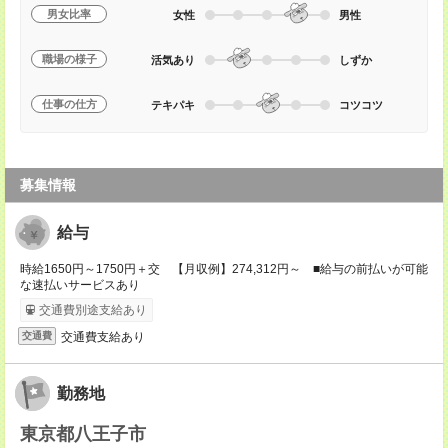
男女比率
女性
男性
職場の様子
活気あり
しずか
仕事の仕方
テキパキ
コツコツ
募集情報
給与
時給1650円～1750円＋交 【月収例】274,312円～ ■給与の前払いが可能
な速払いサービスあり
交通費別途支給あり
交通費支給あり
交通費
勤務地
東京都八王子市