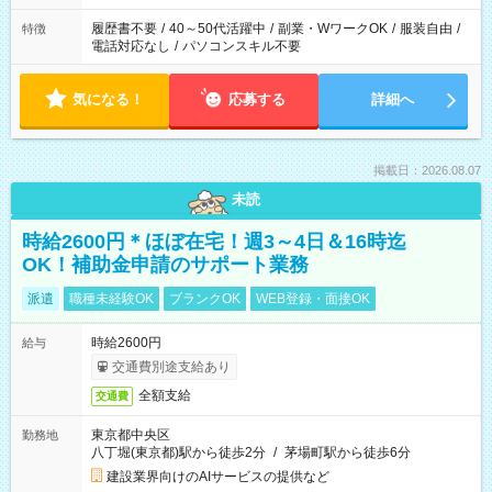
履歴書不要
/
40～50代活躍中
/
副業・WワークOK
/
服装自由
/
特徴
電話対応なし
/
パソコンスキル不要
気になる！
応募する
詳細へ
掲載日：2026.08.07
未読
時給2600円＊ほぼ在宅！週3～4日＆16時迄
OK！補助金申請のサポート業務
派遣
職種未経験OK
ブランクOK
WEB登録・面接OK
時給2600円
給与
交通費別途支給あり
全額支給
交通費
東京都中央区
勤務地
八丁堀(東京都)駅から徒歩2分
/
茅場町駅から徒歩6分
建設業界向けのAIサービスの提供など