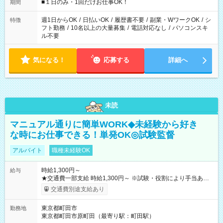
げるお仕事も！ ご希望のお時間に合わせてご紹介！ ※シフトは
■１日のみ・1回だけお仕事OK！
期間
現場によって異なります。 ※勿論、休憩時間はあるのでご安心
ください！
週1日からOK
/
日払いOK
/
履歴書不要
/
副業・WワークOK
/
シ
特徴
フト勤務
/
10名以上の大量募集
/
電話対応なし
/
パソコンスキ
ル不要
気になる！
応募する
詳細へ
未読
マニュアル通りに簡単WORK◆未経験から好き
な時にお仕事できる！単発OK◎試験監督
アルバイト
職種未経験OK
時給1,300円～
給与
★交通費一部支給 時給1,300円～ ※試験・役割により手当あり
※勤務回数により昇給あり 【即給（前払い）オプションあ
交通費別途支給あり
り！】 希望される場合、勤務から1週間ほどで給与の一部を受け
取れます。 ※手数料418円がかかります。 【過去試験日の収入
東京都町田市
勤務地
例】 ・河合塾模擬試験 8:30～17:30（休憩1時間） 時給1,300円
東京都町田市原町田（最寄り駅：町田駅）
×8時間＝日収10,400円＋交通費 ※当日の役割により時給＋100