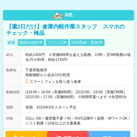
未読
【週2日だけ】倉庫内軽作業スタッフ スマホの
チェック・検品
派遣
職種未経験OK
ブランクOK
WEB登録・面接OK
時給1400円 ※実働8時間を超える勤務、22時～翌5時勤務の場
給与
合25％割増：時給1750円
千葉県船橋市
勤務地
南船橋駅から徒歩10分程度
スマートフォンを取り扱う倉庫
(1)9:00～18:00（実働8時間） (2)10:00～18:00（実働7時間）
勤務時間
(3)10:00～17:00（実働6時間） ※時間帯選べます ※休憩60分
長期 2026年9月スタート予定
期間
日払いOK
/
履歴書不要
/
40～50代活躍中
/
副業・WワークOK
/
特徴
シフト勤務
/
10名以上の大量募集