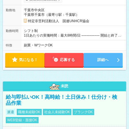
案内します。 ────── モデル月収 ────── 【週3日／月12日
勤務の場合】 1年目:月収15.5万(時給1350円～) 2年目:月収19.4
千葉市中央区
勤務地
万(時給1400円～) 【週4日／月16日勤務の場合】 1年目:月収
千葉県千葉市（最寄り駅：千葉駅）
20.5万(時給1350円～) 2年目:月収25.6万(時給1400円～) 【週5
日／月22日勤務の場合】 1年目:月収28.1万(時給1350円～) 2年
特定非営利活動法人 国連UNHCR協会
目:月収35.0万(時給1400円～) ※上記は1日8時間換算、成果給を
加算した目安金額です ◇時間外手当 ◇通勤手当 ◇健康管理補助
シフト制
勤務時間
◇インフルエンザ予防接種補助 ◇成果給（個人業績／月毎）​ ◇チ
1日あたりの実働時間：最大8時間/日 ─────── 開始と終了時
ームボーナス（チーム業績／月毎） ◇チャレンジ昇給制度 ◇年
間 ─────── 8:00～21:00の中でシフト制 ※実働8時間（休憩
次昇給制度 ◇昇格制度 【試用期間】試用期間あり 試用期間の長
60分） ※活動場所により開始・終了時間は変動 ─────── 選
副業・WワークOK
特徴
さ：1ヶ月 雇用形態、給与は本採用時と同じです。 初回は1か月
べる働き方 ─────── シフト希望を伺います たとえば 日火木
契約でトライアル期間（給与・待遇に差異なし）
や月水金日、火水金土日など フルタイムで取り組みたい方も、
Ｗワーク希望の方も歓迎◎
気になる！
応募する
詳細へ
未読
給与即払いOK！高時給！土日休み！仕分け・検
品作業
派遣
職種未経験OK
社会人未経験OK
ブランクOK
WEB登録・面接OK