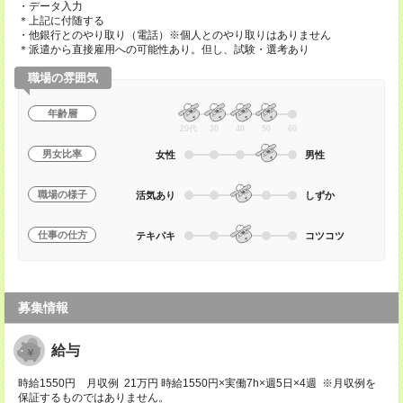
・データ入力
＊上記に付随する
・他銀行とのやり取り（電話）※個人とのやり取りはありません
＊派遣から直接雇用への可能性あり。但し、試験・選考あり
職場の雰囲気
年齢層
20代
30
40
50
60
男女比率
女性
男性
職場の様子
活気あり
しずか
仕事の仕方
テキパキ
コツコツ
募集情報
給与
時給1550円 月収例 21万円 時給1550円×実働7h×週5日×4週 ※月収例を
保証するものではありません。