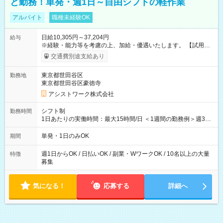
と勤務！単発・週1日～自由シフトの軽作業
アルバイト
職種未経験OK
日給10,305円～37,204円
給与
※経験・能力等を考慮の上、加給・優遇いたします。 【試用期
間】試用期間なし
交通費別途支給あり
東京都世田谷区
勤務地
東京都世田谷区豪徳寺
アシストワーク株式会社
シフト制
勤務時間
1日あたりの実働時間：最大15時間/日 ＜1週間の勤務例＞週3回
勤務 勤務：月・水・金 休み：火・木・土・日 好きな時にお仕事
可能です！ ※1日あたりの最大実働時間は日勤、夜勤共に勤務し
単発・1日のみOK
期間
た時間になります。
週1日からOK / 日払いOK / 副業・WワークOK / 10名以上の大量
特徴
募集
気になる！
応募する
詳細へ