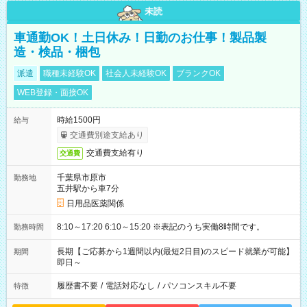
未読
車通勤OK！土日休み！日勤のお仕事！製品製
造・検品・梱包
派遣
職種未経験OK
社会人未経験OK
ブランクOK
WEB登録・面接OK
時給1500円
給与
交通費別途支給あり
交通費支給有り
交通費
千葉県市原市
勤務地
五井駅から車7分
日用品医薬関係
8:10～17:20 6:10～15:20 ※表記のうち実働8時間です。
勤務時間
長期【ご応募から1週間以内(最短2日目)のスピード就業が可能】
期間
即日～
履歴書不要
/
電話対応なし
/
パソコンスキル不要
特徴