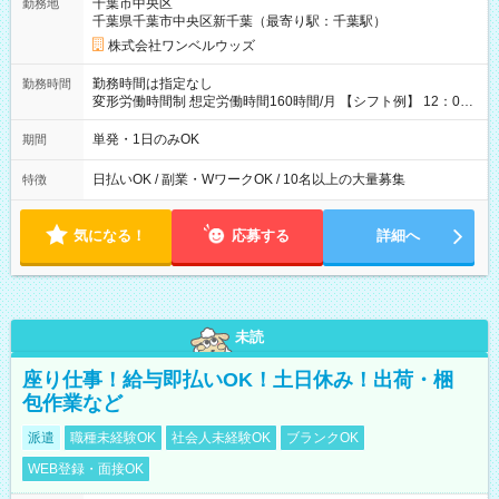
千葉市中央区
勤務地
なし
千葉県千葉市中央区新千葉（最寄り駅：千葉駅）
株式会社ワンベルウッズ
勤務時間は指定なし
勤務時間
変形労働時間制 想定労働時間160時間/月 【シフト例】 12：00
～22：00
単発・1日のみOK
期間
日払いOK / 副業・WワークOK / 10名以上の大量募集
特徴
気になる！
応募する
詳細へ
未読
座り仕事！給与即払いOK！土日休み！出荷・梱
包作業など
派遣
職種未経験OK
社会人未経験OK
ブランクOK
WEB登録・面接OK