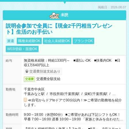
掲載日：2026.08.07
未読
説明会参加で全員に【現金2千円相当プレゼン
ト】生活のお手伝い
派遣
職種未経験OK
社会人未経験OK
ブランクOK
WEB登録・面接OK
無資格未経験：時給1330円～ ■週払いOK ■扶養内OK ■日
給与
収1万640円以上
交通費別途支給あり
交通費全額支給
交通費
千葉市中央区
勤務地
千葉みなと駅
/
市役所前(千葉県)駅
/
栄町(千葉県)駅
/
…
≪自宅からドアtoドアで30分以内！≫ご希望の勤務地を紹介
します。
9:00～18:00（休憩60分） ■ご希望があれば下記シフトもOK！
勤務時間
早番 7:00～16:00 遅番 10:00～19:00 「家族と休みを合わせた
い」 「余裕を持って夕飯の準備がしたい」 「できれば残業はし
たくない」 など、ご希望を教えてくださいね。 ※Wワーク希望