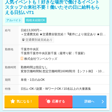
人気イベントも！好きな場所で働けるイベント
スタッフ☆来社不要！働いたその日に給料もら
える日払い/T1
アルバイト
職種未経験OK
日給13,000円～
給与
＋交通費支給 ★交通費全額支給！ ┗案件により規定あり ★日払
いOK！（規定あり） ┗働いたその日に現金GET♪ お仕事後はコ
交通費別途支給あり
ンビニATMから 日払い分を引き落とせます！ 【試用期間】試
用期間なし
千葉市中央区
勤務地
千葉県千葉市中央区新千葉（最寄り駅：千葉駅）
株式会社ワンベルウッズ
勤務時間は指定なし
勤務時間
変形労働時間制 想定労働時間160時間/月 【シフト例】 ・10：
00～20：00
単発・1日のみOK
期間
日払いOK / 副業・WワークOK / 10名以上の大量募集
特徴
気になる！
応募する
詳細へ