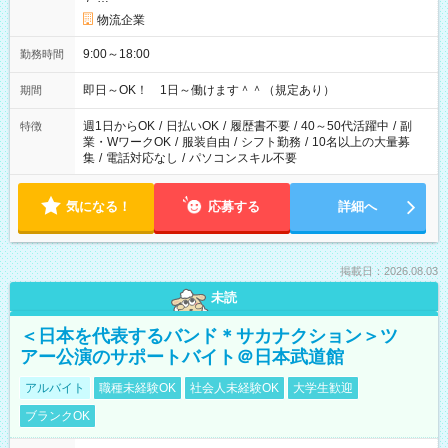
物流企業
9:00～18:00
勤務時間
即日～OK！ 1日～働けます＾＾（規定あり）
期間
週1日からOK
/
日払いOK
/
履歴書不要
/
40～50代活躍中
/
副
特徴
業・WワークOK
/
服装自由
/
シフト勤務
/
10名以上の大量募
集
/
電話対応なし
/
パソコンスキル不要
気になる！
応募する
詳細へ
掲載日：2026.08.03
未読
＜日本を代表するバンド＊サカナクション＞ツ
アー公演のサポートバイト＠日本武道館
アルバイト
職種未経験OK
社会人未経験OK
大学生歓迎
ブランクOK