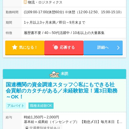
物流・ロジスティクス
(1)09:00-17:00(休憩60分) ※休憩（12:00-12:50、15:00-15:10）
勤務時間
1ヶ月以上3ヶ月未満／即日～9月末まで
期間
履歴書不要
/
40～50代活躍中
/
10名以上の大量募集
特徴
気になる！
応募する
詳細へ
未読
国連機関の資金調達スタッフ◇私にもできる社
会貢献のカタチがある／未経験歓迎！週3日勤務
～OK！
アルバイト
職種未経験OK
時給1,350円～2,000円
給与
基本給＋成果給（インセンティブ） 【勤怠〆日】毎月末日 【給
与支払】翌月15日 下記はモデルの月収例です。詳細は面接でご
交通費別途支給あり