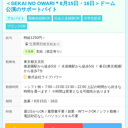
＜SEKAI NO OWARI＊8月15日・16日＞ドーム
公演のサポートバイト
アルバイト
職種未経験OK
社会人未経験OK
大学生歓迎
ブランクOK
時給1250円～
給与
交通費別途支給あり
支給（規定有り）
交通費
東京都文京区
勤務地
後楽園駅から徒歩5分
/
水道橋駅から徒歩5分
/
春日(東京都)駅
から徒歩7分
株式会社ライブパワー
＜シフト例＞ 7:00～23:00 13:30～22:00 上記の時間から好きな
勤務時間
時間を選べます！ ※時間は変更となる可能性があります
急募！8月15日・16日
期間
週1日からOK
/
履歴書不要
/
副業・WワークOK
/
シフト勤務
/
特徴
電話対応なし
/
パソコンスキル不要