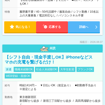
【現在も積極採用中！急募！】2カ月～ ■8月～、9月スタート
期間
の方へ 今ご覧のお仕事で希望する勤務時間と、もう1つのお仕事
もOK！
の勤務時間。 合計で週40時間を超える場合は応募できません。
履歴書不要
/
40～50代活躍中
/
服装自由
/
シフト勤務
/
10名以
特徴
上の大量募集
/
電話対応なし
/
パソコンスキル不要
気になる！
応募する
詳細へ
掲載日：2026.08.07
未読
【シフト自由・現金手渡しOK】iPhoneなどス
マホの充電を繋げるだけ！
派遣
職種未経験OK
社会人未経験OK
大学生歓迎
ブランクOK
WEB登録・面接OK
時給1414円～ ▼日払いOK（規定あり） ■初勤務手当あり
給与
※規定による
東京都新宿区
勤務地
新宿駅から徒歩
/
新宿三丁目駅から徒歩
/
高田馬場駅から徒歩
/
…