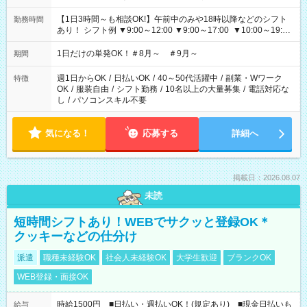
【1日3時間～も相談OK!】午前中のみや18時以降などのシフト
勤務時間
あり！ シフト例 ▼9:00～12:00 ▼9:00～17:00 ▼10:00～19:00
▼18:00～21:00
1日だけの単発OK！＃8月～ ＃9月～
期間
週1日からOK
/
日払いOK
/
40～50代活躍中
/
副業・Wワーク
特徴
OK
/
服装自由
/
シフト勤務
/
10名以上の大量募集
/
電話対応な
し
/
パソコンスキル不要
気になる！
応募する
詳細へ
掲載日：2026.08.07
未読
短時間シフトあり！WEBでサクッと登録OK＊
クッキーなどの仕分け
派遣
職種未経験OK
社会人未経験OK
大学生歓迎
ブランクOK
WEB登録・面接OK
時給1500円 ■日払い・週払いOK！(規定あり) ■現金日払いも
給与