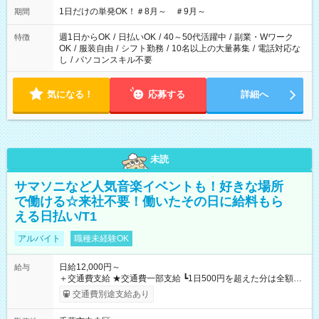
1日だけの単発OK！＃8月～ ＃9月～
期間
週1日からOK
/
日払いOK
/
40～50代活躍中
/
副業・Wワーク
特徴
OK
/
服装自由
/
シフト勤務
/
10名以上の大量募集
/
電話対応な
し
/
パソコンスキル不要
気になる！
応募する
詳細へ
未読
サマソニなど人気音楽イベントも！好きな場所
で働ける☆来社不要！働いたその日に給料もら
える日払い/T1
アルバイト
職種未経験OK
日給12,000円～
給与
＋交通費支給 ★交通費一部支給 ┗1日500円を超えた分は全額支
給！ ※往復500円以内の方は自己負担となります ★日払いOK！
交通費別途支給あり
（規定あり） ┗働いたその日に現金GET♪ お仕事後はコンビニ
ATMから 日払い分を引き落とせます！ 【試用期間】試用期間