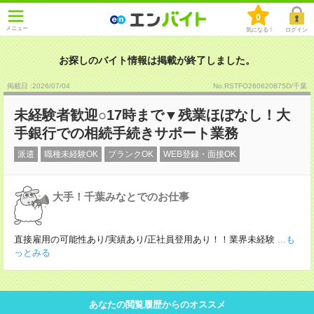
0
メニュー
気になる！
ログイン
お探しのバイト情報は掲載が終了しました。
掲載日 :2026
/
07
/
04
No.RSTFO260620875D/千葉
未経験者歓迎○17時まで▼残業ほぼなし！大
手銀行での相続手続きサポート業務
派遣
職種未経験OK
ブランクOK
WEB登録・面接OK
大手！千葉みなとでのお仕事
直接雇用の可能性あり/実績あり/正社員登用あり！！業界未経験
...も
っとみる
あなたの閲覧履歴からのオススメ