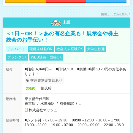
掲載日：2026.08.07
未読
＜1日～OK！＞あの有名企業も！展示会や株主
総会のお手伝い！
アルバイト
職種未経験OK
社会人未経験OK
大学生歓迎
ブランクOK
WEB登録・面接OK
■日給16,840円～ ■日払いOK ■実働3時間5,120円のお仕事あ
給与
ります！
交通費別途支給あり
一部支給
交通費
東京都千代田区
勤務地
東京駅
/
水道橋駅
/
有楽町駅
/
…
株式会社マッシュ
■シフト例 ・07:00～19:30 ・09:00～12:00 ・10:00～17:00 ・
勤務時間
18:00～23:00 ・19:00～07:00 ・20:00～09:00 ・22:00～06:00
etc ★最短で3時間で5,120円のお仕事から 15時間で2万円近く稼