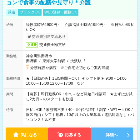
ョンで食事の配膳や見守り＊介護
派遣
ブランクOK
WEB登録・面接OK
経験者時給1900円～ 介護福祉士時給1950円～ ※日払い/週払
給与
いOK
交通費別途支給あり
交通費全額支給
交通費
神奈川県秦野市
勤務地
秦野駅
/
東海大学前駅
/
渋沢駅
/
…
介護施設や病院 ※ご自宅近辺からご案内可能
★【日勤のみ】1日5時間～OK！ ≪シフト例≫ 9:00～14:00
勤務時間
10:00～15:00 12:00～17:00 など
【急募】即日勤務OK！中旬～など開始日相談可 ★まずはお試
期間
し2カ月～のスタートも歓迎！
日払いOK
/
履歴書不要
/
40～50代活躍中
/
副業・WワークOK
/
特徴
服装自由
/
シフト勤務
/
10名以上の大量募集
/
電話対応なし
/
パ
ソコンスキル不要
気になる！
応募する
詳細へ