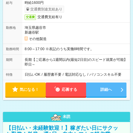
時給1600円
給与
交通費別途支給あり
交通費支給有り
交通費
埼玉県越谷市
勤務地
新越谷駅
その他製造
8:00～17:00 ※表記のうち実働8時間です。
勤務時間
長期【ご応募から1週間以内(最短2日目)のスピード就業が可能】
期間
即日～
日払いOK
/
履歴書不要
/
電話対応なし
/
パソコンスキル不要
特徴
気になる！
応募する
詳細へ
未読
【日払い・未経験歓迎！】稼ぎたい日にサクッ