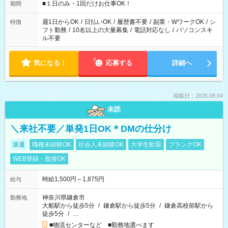
げるお仕事も！ ご希望のお時間に合わせてご紹介！ ※シフトは
■１日のみ・1回だけお仕事OK！
期間
現場によって異なります。 ※勿論、休憩時間はあるのでご安心
ください！
週1日からOK
/
日払いOK
/
履歴書不要
/
副業・WワークOK
/
シ
特徴
フト勤務
/
10名以上の大量募集
/
電話対応なし
/
パソコンスキ
ル不要
気になる！
応募する
詳細へ
掲載日：2026.08.04
未読
＼来社不要／単発1日OK＊DMの仕分け
派遣
職種未経験OK
社会人未経験OK
大学生歓迎
ブランクOK
WEB登録・面接OK
時給1,500円～1,875円
給与
神奈川県鎌倉市
勤務地
大船駅から徒歩5分
/
鎌倉駅から徒歩5分
/
鎌倉高校前駅から
徒歩5分
/
…
■物流センターなど ■勤務地選べます