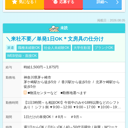
気になる！
応募する
詳細へ
掲載日：2026.08.05
未読
＼来社不要／単発1日OK＊文房具の仕分け
派遣
職種未経験OK
社会人未経験OK
大学生歓迎
ブランクOK
WEB登録・面接OK
時給1,500円～1,875円
給与
神奈川県茅ヶ崎市
勤務地
茅ケ崎駅から徒歩5分
/
香川駅から徒歩5分
/
北茅ケ崎駅から
徒歩5分
■物流センターなど ■勤務地選べます
【1日3時間～も相談OK!】午前中のみや18時以降などのシフト
勤務時間
あり！ シフト例 ▼9:00～12:00 ▼9:00～17:00 ▼10:00～19:00
▼18:00～21:00
1日だけの単発OK！＃8月～ ＃9月～
期間
週1日からOK
/
日払いOK
/
40～50代活躍中
/
副業・Wワーク
特徴