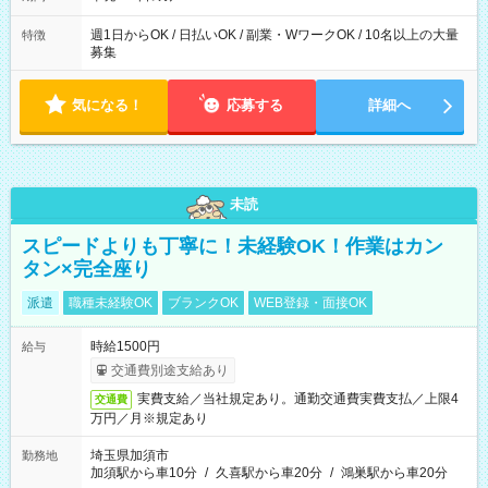
週1日からOK / 日払いOK / 副業・WワークOK / 10名以上の大量
特徴
募集
気になる！
応募する
詳細へ
未読
スピードよりも丁寧に！未経験OK！作業はカン
タン×完全座り
派遣
職種未経験OK
ブランクOK
WEB登録・面接OK
時給1500円
給与
交通費別途支給あり
実費支給／当社規定あり。通勤交通費実費支払／上限4
交通費
万円／月※規定あり
埼玉県加須市
勤務地
加須駅から車10分
/
久喜駅から車20分
/
鴻巣駅から車20分