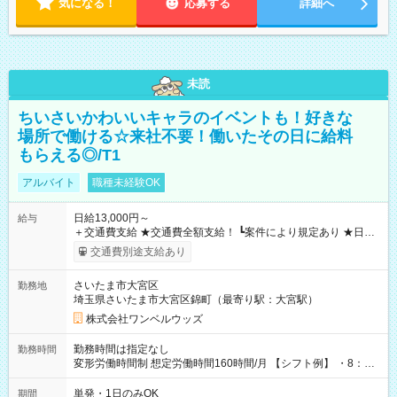
気になる！
応募する
詳細へ
未読
ちいさいかわいいキャラのイベントも！好きな
場所で働ける☆来社不要！働いたその日に給料
もらえる◎/T1
アルバイト
職種未経験OK
日給13,000円～
給与
＋交通費支給 ★交通費全額支給！ ┗案件により規定あり ★日払
いOK！（規定あり） ┗働いたその日に現金GET♪ お仕事後はコ
交通費別途支給あり
ンビニATMから 日払い分を引き落とせます！ 【試用期間】試
用期間なし
さいたま市大宮区
勤務地
埼玉県さいたま市大宮区錦町（最寄り駅：大宮駅）
株式会社ワンベルウッズ
勤務時間は指定なし
勤務時間
変形労働時間制 想定労働時間160時間/月 【シフト例】 ・8：00
～21：00
単発・1日のみOK
期間