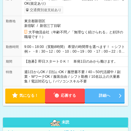
OK(規定あり)
交通費別途支給あり
東京都新宿区
勤務地
新宿駅
/
新宿三丁目駅
大手物流会社（年齢不問／「無理なく続けられる」と好評の
職場です！）
9:00～18:00（実動8時間） 希望の時間帯を選べます！ ＜シフト
勤務時間
例＞ ・8：30～12：00 ・10：00～19：00 ・17：00～22：00
・13：00～22：00 ・22：00～翌6：00 など
【急募】即日スタートＯＫ！ 単発1日のみから働けます。
期間
週1日からOK
/
日払いOK
/
履歴書不要
/
40～50代活躍中
/
副
特徴
業・WワークOK
/
服装自由
/
シフト勤務
/
10名以上の大量募
集
/
電話対応なし
/
パソコンスキル不要
気になる！
応募する
詳細へ
未読