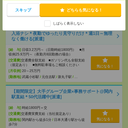
ビスあり
[交通費]
交通費支給あり
気になる！
スキップ
どちらも気になる！
[月収例]
30万円～
[勤務地]
センター南駅から徒歩5分
しばらく表示しない
入浴ナシ＊夜勤でゆったり見守りだけ＊週1日～無理
なく働ける[派遣]
[給 与]
日収3.2万円～（日勤時給1800円） ■月
収例25.9万円～（夜勤月8回勤務の場合）
[交通費]
交通費全額支給 ■ガソリン代も全額支給
（規定あり） ■無料駐車場もご相談ください
気になる！
[月収例]
20～25万円
[勤務地]
武蔵小杉駅
/
元住吉駅
/
新丸子駅
/
…
【期間限定】大手グループ企業×事務サポート@関内
駅直結＊50代活躍中[派遣]
[給 与]
時給1800円＋交
[交通費]
交通費実費支給（当社規定あり）
気になる！
[勤務地]
関内駅から徒歩1分
/
日本大通り駅から徒
歩7分