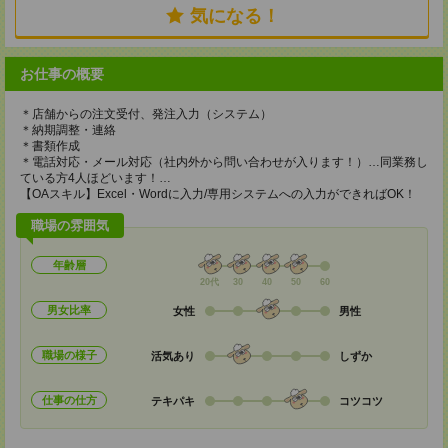
気になる！
お仕事の概要
＊店舗からの注文受付、発注入力（システム）
＊納期調整・連絡
＊書類作成
＊電話対応・メール対応（社内外から問い合わせが入ります！）…同業務し
ている方4人ほどいます！…
【OAスキル】Excel・Wordに入力/専用システムへの入力ができればOK！
職場の雰囲気
年齢層
20代
30
40
50
60
男女比率
女性
男性
職場の様子
活気あり
しずか
仕事の仕方
テキパキ
コツコツ