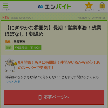
0
メニュー
気になる！
ログイン
NEW
掲載日 :2026
/
08
/
04
No.TEMPGT26-0486488
【にぎやかな雰囲気】長期！営業事務！残業
ほぼなし！朝遅め
職種：
営業事務
派遣
WEB登録・面接OK
8月開始！あさ10時開始！仲間がいるから安心！あ
のスーパーで受発注！
同業務のなかまも数名いて分からないこともすぐに聞けるから安心
...
もっとみる
応募ページへ