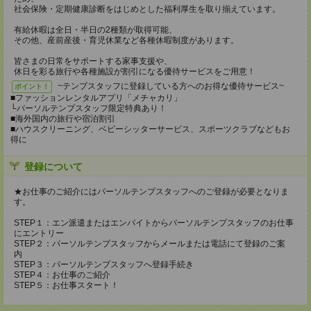
社会保険・定期健康診断をはじめとした福利厚生を取り揃えています。
有給休暇は全日・半日の2種類が取得可能、
その他、産前産後・育児休業など各種休暇制度があります。
皆さまの日常をサポートする家事支援や、
休日を彩る旅行や各種施設が割引になる優待サービスをご用意！
~テンプスタッフに登録している方へのお得な優待サービス~
ポイント！
■ファッションレンタルアプリ「メチャカリ」
└パーソルテンプスタッフ限定特典あり！
■海外国内の旅行や宿泊割引
■ハウスクリーニング、ベビーシッターサービス、スポーツクラブなどもお
得に
登録について
★お仕事のご紹介にはパーソルテンプスタッフへのご登録が必要となりま
す。
STEP１：エン派遣またはエンバイトからパーソルテンプスタッフのお仕事
にエントリー
STEP２：パーソルテンプスタッフからメールまたは電話にて登録のご案
内
STEP３：パーソルテンプスタッフへ登録手続き
STEP４：お仕事のご紹介
STEP５：お仕事スタート！