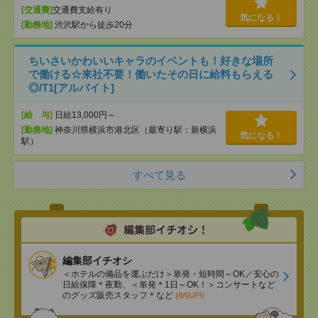
[交通費]
交通費支給有り
気になる！
[勤務地]
渋沢駅から徒歩20分
ちいさいかわいいキャラのイベントも！好きな場所
で働ける☆来社不要！働いたその日に給料もらえる
◎/T1[アルバイト]
[給 与]
日給13,000円～
[勤務地]
神奈川県横浜市港北区（最寄り駅：新横浜
気になる！
駅）
すべて見る
編集部イチオシ
＜ホテルの備品を運ぶだけ＞単発・短時間～OK／安心の
日給保障＊夜勤、＜単発＊1日～OK！＞コンサートなど
のグッズ販売スタッフ＊など
(8/6UP!)