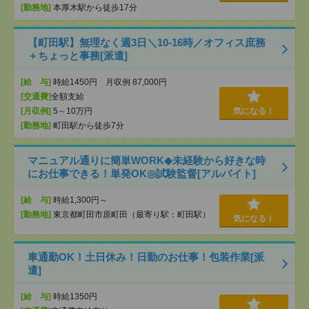
[勤務地]
本厚木駅から徒歩17分
【町田駅】無理なく週3日＼10-16時／オフィス庶務
＋ちょっと事務[派遣]
[給 与]
時給1450円 月収例 87,000円
[交通費]
全額支給
[月収例]
5～10万円
気になる！
[勤務地]
町田駅から徒歩7分
マニュアル通りに簡単WORK◆未経験から好きな時
にお仕事できる！単発OK◎試験監督[アルバイト]
[給 与]
時給1,300円～
[勤務地]
東京都町田市原町田（最寄り駅：町田駅）
気になる！
車通勤OK！土日休み！日勤のお仕事！包装作業[派
遣]
[給 与]
時給1350円