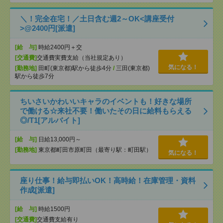
＼！完全在宅！／土日含む週2～OK<講座受付
>@2400円[派遣]
[給 与]
時給2400円＋交
[交通費]
交通費実費支給（当社規定あり）
気になる！
[勤務地]
田町(東京都)駅から徒歩4分
/
三田(東京都)
駅から徒歩7分
ちいさいかわいいキャラのイベントも！好きな場所
で働ける☆来社不要！働いたその日に給料もらえる
◎/T1[アルバイト]
[給 与]
日給13,000円～
[勤務地]
東京都町田市原町田（最寄り駅：町田駅）
気になる！
座り仕事！給与即払いOK！高時給！在庫管理・資料
作成[派遣]
[給 与]
時給1500円
[交通費]
交通費支給有り