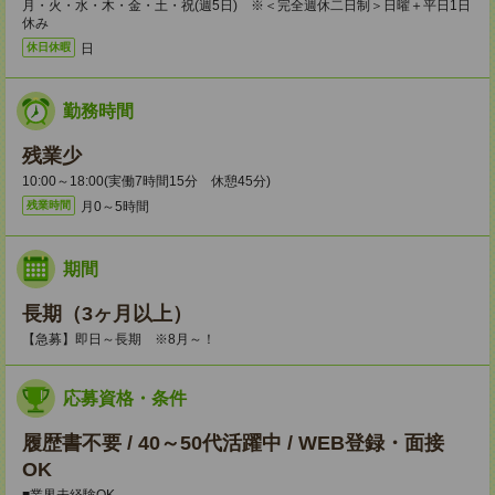
月・火・水・木・金・土・祝(週5日) ※＜完全週休二日制＞日曜＋平日1日
休み
日
休日休暇
勤務時間
残業少
10:00～18:00(実働7時間15分 休憩45分)
月0～5時間
残業時間
期間
長期（3ヶ月以上）
【急募】即日～長期 ※8月～！
応募資格・条件
履歴書不要 / 40～50代活躍中 / WEB登録・面接
OK