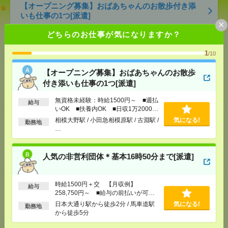
【オープニング募集】おばあちゃんのお散歩付き添
いも仕事の1つ[派遣]
×
どちらのお仕事が気になりますか？
[給 与]
無資格未経験：時給1500円～ ■週払い
OK ■扶養内OK ■日収1万2000円以上
1
/10
[交通費]
交通費全額支給
気になる！
[勤務地]
相模大野駅
/
小田急相模原駅
/
古淵駅
/
…
【オープニング募集】おばあちゃんのお散歩
付き添いも仕事の1つ[派遣]
人気の非営利団体＊基本16時50分まで[派遣]
無資格未経験：時給1500円～ ■週払
給与
いOK ■扶養内OK ■日収1万2000円
[給 与]
時給1500円＋交 【月収例】258,750円
以上
～ ■給与の前払いが可能な速払いサービスあり
相模大野駅 / 小田急相模原駅 / 古淵駅 /
気になる!
勤務地
…
[交通費]
交通費支給あり
[月収例]
25～30万円
気になる！
[勤務地]
日本大通り駅から徒歩2分
/
馬車道駅から
人気の非営利団体＊基本16時50分まで[派遣]
徒歩5分
時給1700円！センター南＊17時まで・残業ほぼなし
時給1500円＋交 【月収例】
給与
258,750円～ ■給与の前払いが可能
＊部内アシスタント[派遣]
な速払いサービスあり
日本大通り駅から徒歩2分 / 馬車道駅
気になる!
勤務地
から徒歩5分
[給 与]
時給1700円～1800円＋交 【月収例】
325,125円～ ■給与の前払いが可能な速払いサー