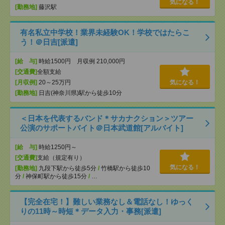
気になる！
[勤務地]
藤沢駅
有名私立中学校！業界未経験OK！学校ではたらこ
う！＠日吉[派遣]
[給 与]
時給1500円 月収例 210,000円
[交通費]
全額支給
[月収例]
20～25万円
気になる！
[勤務地]
日吉(神奈川県)駅から徒歩10分
＜日本を代表するバンド＊サカナクション＞ツアー
公演のサポートバイト＠日本武道館[アルバイト]
[給 与]
時給1250円～
[交通費]
支給（規定有り）
気になる！
[勤務地]
九段下駅から徒歩5分
/
竹橋駅から徒歩10
分
/
神保町駅から徒歩15分
/
…
【完全在宅！】難しい業務なし＆電話なし！ゆっく
りの11時～時短＊データ入力・事務[派遣]