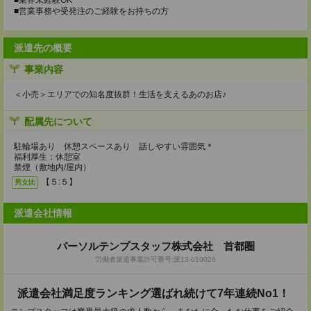
■業界未経験OK
■営業事務や受発注のご経験をお持ちの方
派遣先の概要
事業内容
＜小売＞エリアでの知名度抜群！生活を支えるあのお店♪
配属先について
駐輪場あり 休憩スペースあり 話しやすい雰囲気＊
福利厚生：休憩室
禁煙（敷地内/屋内）
【５:５】
男女比
派遣会社情報
パーソルテンプスタッフ株式会社 首都圏
労働者派遣事業許可番号:派13-010026
派遣会社満足度ランキング選ばれ続けて7年連続No1！