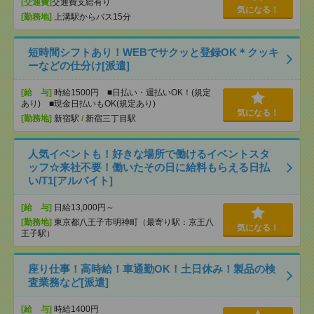
[交通費]
交通費支給有り
気になる！
[勤務地]
上溝駅からバス15分
短時間シフトあり！WEBでサクッと登録OK＊クッキ
ーなどの仕分け[派遣]
[給 与]
時給1500円 ■日払い・週払いOK！(規定
あり) ■現金日払いもOK(規定あり)
気になる！
[勤務地]
新宿駅
/
新宿三丁目駅
人気イベントも！好きな場所で働けるイベントスタ
ッフ☆来社不要！働いたその日に給料もらえる日払
い/T1[アルバイト]
[給 与]
日給13,000円～
[勤務地]
東京都八王子市明神町（最寄り駅：京王八
気になる！
王子駅）
座り仕事！高時給！車通勤OK！土日休み！製品の検
査業務など[派遣]
[給 与]
時給1400円