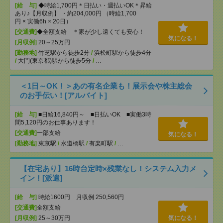
[給 与]
◆時給1,700円＊日払い・週払いOK＊昇給
あり♪【月収例】 ・約204,000円 （時給1,700
円 × 実働6h × 20日）
[交通費]
◆全額支給 ＊家が少し遠くても安心！
気になる！
[月収例]
20～25万円
[勤務地]
竹芝駅から徒歩2分
/
浜松町駅から徒歩4分
/
大門(東京都)駅から徒歩5分
/
…
＜1日～OK！＞あの有名企業も！展示会や株主総会
のお手伝い！[アルバイト]
[給 与]
■日給16,840円～ ■日払いOK ■実働3時
間5,120円のお仕事あります！
[交通費]
一部支給
気になる！
[勤務地]
東京駅
/
水道橋駅
/
有楽町駅
/
…
【在宅あり】16時台定時×残業なし！システム入力メ
イン！[派遣]
[給 与]
時給1600円 月収例 250,560円
[交通費]
全額支給
[月収例]
25～30万円
気になる！