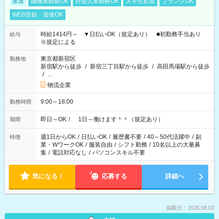
派遣
職種未経験OK
社会人未経験OK
大学生歓迎
ブランクOK
WEB登録・面接OK
時給1414円～ ▼日払いOK（規定あり） ■初勤務手当あり
給与
※規定による
東京都新宿区
勤務地
新宿駅から徒歩
/
新宿三丁目駅から徒歩
/
高田馬場駅から徒歩
/
…
物流企業
9:00～18:00
勤務時間
即日～OK！ 1日～働けます＾＾（規定あり）
期間
週1日からOK
/
日払いOK
/
履歴書不要
/
40～50代活躍中
/
副
特徴
業・WワークOK
/
服装自由
/
シフト勤務
/
10名以上の大量募
集
/
電話対応なし
/
パソコンスキル不要
気になる！
応募する
詳細へ
掲載日：2026.08.03