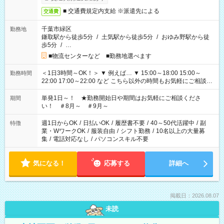
■ 交通費規定内支給 ※派遣先による
交通費
千葉市緑区
勤務地
鎌取駅から徒歩5分
/
土気駅から徒歩5分
/
おゆみ野駅から徒
歩5分
/
…
■物流センターなど ■勤務地選べます
＜1日3時間～OK！＞ ▼ 例えば… ▼ 15:00～18:00 15:00～
勤務時間
22:00 17:00～22:00 など こちら以外の時間もお気軽にご相談く
ださい！
単発1日～！ ★勤務開始日や期間はお気軽にご相談くださ
期間
い！ ＃8月～ ＃9月～
週1日からOK
/
日払いOK
/
履歴書不要
/
40～50代活躍中
/
副
特徴
業・WワークOK
/
服装自由
/
シフト勤務
/
10名以上の大量募
集
/
電話対応なし
/
パソコンスキル不要
気になる！
応募する
詳細へ
掲載日：2026.08.07
未読