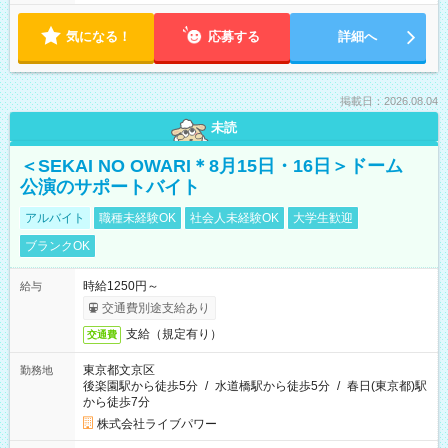
気になる！
応募する
詳細へ
掲載日：2026.08.04
未読
＜SEKAI NO OWARI＊8月15日・16日＞ドーム
公演のサポートバイト
アルバイト
職種未経験OK
社会人未経験OK
大学生歓迎
ブランクOK
時給1250円～
給与
交通費別途支給あり
支給（規定有り）
交通費
東京都文京区
勤務地
後楽園駅から徒歩5分
/
水道橋駅から徒歩5分
/
春日(東京都)駅
から徒歩7分
株式会社ライブパワー