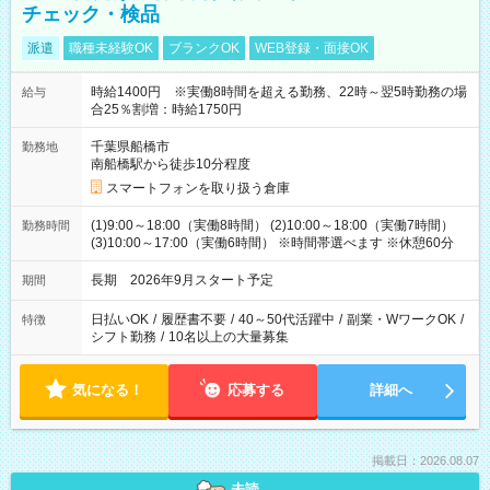
チェック・検品
派遣
職種未経験OK
ブランクOK
WEB登録・面接OK
時給1400円 ※実働8時間を超える勤務、22時～翌5時勤務の場
給与
合25％割増：時給1750円
千葉県船橋市
勤務地
南船橋駅から徒歩10分程度
スマートフォンを取り扱う倉庫
(1)9:00～18:00（実働8時間） (2)10:00～18:00（実働7時間）
勤務時間
(3)10:00～17:00（実働6時間） ※時間帯選べます ※休憩60分
長期 2026年9月スタート予定
期間
日払いOK
/
履歴書不要
/
40～50代活躍中
/
副業・WワークOK
/
特徴
シフト勤務
/
10名以上の大量募集
気になる！
応募する
詳細へ
掲載日：2026.08.07
未読