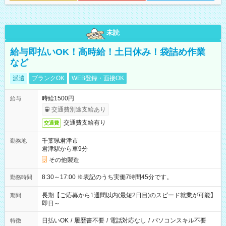
未読
給与即払いOK！高時給！土日休み！袋詰め作業
など
派遣
ブランクOK
WEB登録・面接OK
時給1500円
給与
交通費別途支給あり
交通費支給有り
交通費
千葉県君津市
勤務地
君津駅から車9分
その他製造
8:30～17:00 ※表記のうち実働7時間45分です。
勤務時間
長期【ご応募から1週間以内(最短2日目)のスピード就業が可能】
期間
即日～
日払いOK
/
履歴書不要
/
電話対応なし
/
パソコンスキル不要
特徴