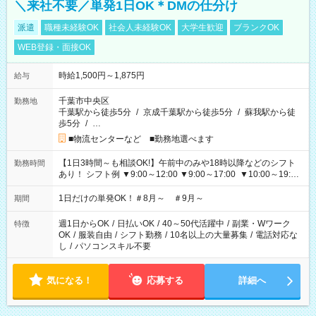
＼来社不要／単発1日OK＊DMの仕分け
派遣
職種未経験OK
社会人未経験OK
大学生歓迎
ブランクOK
WEB登録・面接OK
時給1,500円～1,875円
給与
千葉市中央区
勤務地
千葉駅から徒歩5分
/
京成千葉駅から徒歩5分
/
蘇我駅から徒
歩5分
/
…
■物流センターなど ■勤務地選べます
【1日3時間～も相談OK!】午前中のみや18時以降などのシフト
勤務時間
あり！ シフト例 ▼9:00～12:00 ▼9:00～17:00 ▼10:00～19:00
▼18:00～21:00
1日だけの単発OK！＃8月～ ＃9月～
期間
週1日からOK
/
日払いOK
/
40～50代活躍中
/
副業・Wワーク
特徴
OK
/
服装自由
/
シフト勤務
/
10名以上の大量募集
/
電話対応な
し
/
パソコンスキル不要
気になる！
応募する
詳細へ