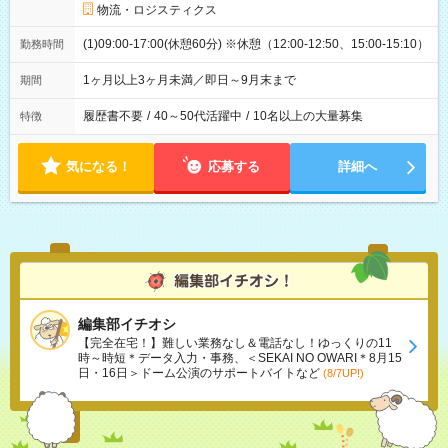
物流・ロジスティクス
(1)09:00-17:00(休憩60分) ※休憩（12:00-12:50、15:00-15:10）
勤務時間
1ヶ月以上3ヶ月未満／即日～9月末まで
期間
履歴書不要
/
40～50代活躍中
/
10名以上の大量募集
特徴
気になる！
応募する
詳細へ
編集部イチオシ
【完全在宅！】難しい業務なし＆電話なし！ゆっくりの11
時～時短＊データ入力・事務、＜SEKAI NO OWARI＊8月15
日・16日＞ドーム公演のサポートバイトなど
(8/7UP!)