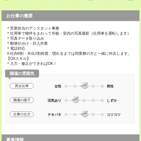
お仕事の概要
＊営業担当のアシスタント事務
＊社用車で物件をまわって外観・室内の写真撮影（社用車を運転します）
＊写真データ取り込み
＊郵便仕分け・封入作業
＊電話対応
※社内8割・外出2割程度、慣れるまでは同業務の方と一緒に外出します。
【OAスキル】
＊入力・修正ができればOK！
職場の雰囲気
男女比率
女性
男性
職場の様子
活気あり
しずか
仕事の仕方
テキパキ
コツコツ
募集情報