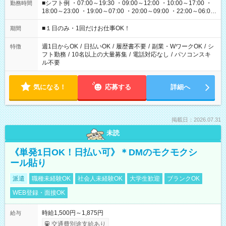
■シフト例 ・07:00～19:30 ・09:00～12:00 ・10:00～17:00 ・
勤務時間
18:00～23:00 ・19:00～07:00 ・20:00～09:00 ・22:00～06:00
etc ★最短で3時間で5,120円のお仕事から 15時間で2万円近く稼
げるお仕事も！ ご希望のお時間に合わせてご紹介！ ※シフトは
■１日のみ・1回だけお仕事OK！
期間
現場によって異なります。 ※勿論、休憩時間はあるのでご安心
ください！
週1日からOK
/
日払いOK
/
履歴書不要
/
副業・WワークOK
/
シ
特徴
フト勤務
/
10名以上の大量募集
/
電話対応なし
/
パソコンスキ
ル不要
気になる！
応募する
詳細へ
掲載日：2026.07.31
未読
《単発1日OK！日払い可》＊DMのモクモクシ
ール貼り
派遣
職種未経験OK
社会人未経験OK
大学生歓迎
ブランクOK
WEB登録・面接OK
時給1,500円～1,875円
給与
交通費別途支給あり