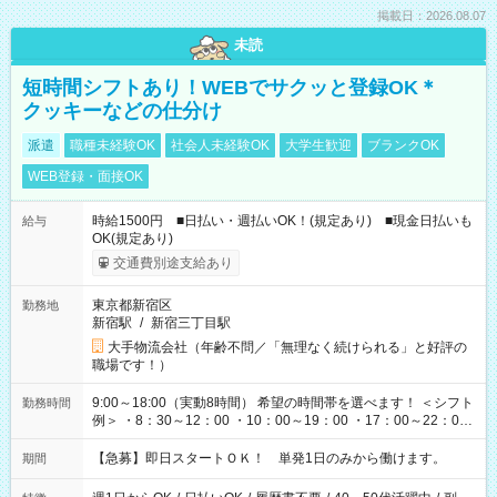
掲載日：2026.08.07
未読
短時間シフトあり！WEBでサクッと登録OK＊
クッキーなどの仕分け
派遣
職種未経験OK
社会人未経験OK
大学生歓迎
ブランクOK
WEB登録・面接OK
時給1500円 ■日払い・週払いOK！(規定あり) ■現金日払いも
給与
OK(規定あり)
交通費別途支給あり
東京都新宿区
勤務地
新宿駅
/
新宿三丁目駅
大手物流会社（年齢不問／「無理なく続けられる」と好評の
職場です！）
9:00～18:00（実動8時間） 希望の時間帯を選べます！ ＜シフト
勤務時間
例＞ ・8：30～12：00 ・10：00～19：00 ・17：00～22：00
・13：00～22：00 ・22：00～翌6：00 など
【急募】即日スタートＯＫ！ 単発1日のみから働けます。
期間