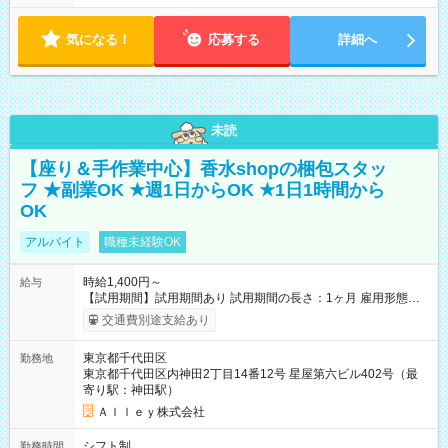
気になる！
応募する
詳細へ
未読
【座り＆手作業中心】香水shopの梱包スタッ
フ ★副業OK ★週1日からOK ★1日1時間から
OK
アルバイト
職種未経験OK
時給1,400円～
給与
【試用期間】試用期間あり 試用期間の長さ：1ヶ月 雇用形態、
給与は本採用時と同じです。
交通費別途支給あり
東京都千代田区
勤務地
東京都千代田区内神田2丁目14番12号 星屋第六ビル402号（最
寄り駅：神田駅）
Ａｌｌｅｙ株式会社
シフト制
勤務時間