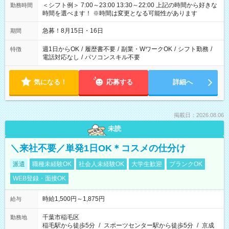
＜シフト例＞ 7:00～23:00 13:30～22:00 上記の時間から好きな
勤務時間
時間を選べます！ ※時間は変更となる可能性があります
急募！8月15日・16日
期間
週1日からOK
/
履歴書不要
/
副業・WワークOK
/
シフト勤務
/
特徴
電話対応なし
/
パソコンスキル不要
気になる！
応募する
詳細へ
掲載日：2026.08.06
未読
＼来社不要／単発1日OK＊コスメの仕分け
派遣
職種未経験OK
社会人未経験OK
大学生歓迎
ブランクOK
WEB登録・面接OK
時給1,500円～1,875円
給与
千葉市稲毛区
勤務地
稲毛駅から徒歩5分
/
スポーツセンター駅から徒歩5分
/
京成