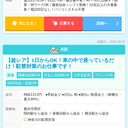
週1日からOK
/
日払いOK
/
履歴書不要
/
40～50代活躍中
/
副
特徴
業・WワークOK
/
服装自由
/
シフト勤務
/
10名以上の大量募
集
/
電話対応なし
/
パソコンスキル不要
気になる！
応募する
詳細へ
掲載日：2026.08.07
未読
【超レア】1日からOK！車の中で座っているだ
け！駐禁対策のお仕事です！
派遣
職種未経験OK
社会人未経験OK
大学生歓迎
ブランクOK
WEB登録・面接OK
時給1313円 ●昇給あり ●日払い制 ●前払い制度あり（稼働分・
給与
最大90%）
横浜市西区
勤務地
関内駅から徒歩
/
新横浜駅から徒歩
/
横浜駅から徒歩
神奈川の駐禁対策