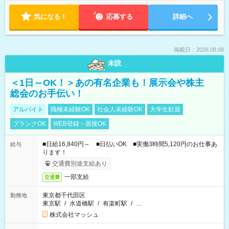
気になる！
応募する
詳細へ
掲載日：2026.08.08
未読
＜1日～OK！＞あの有名企業も！展示会や株主
総会のお手伝い！
アルバイト
職種未経験OK
社会人未経験OK
大学生歓迎
ブランクOK
WEB登録・面接OK
■日給16,840円～ ■日払いOK ■実働3時間5,120円のお仕事あ
給与
ります！
交通費別途支給あり
一部支給
交通費
東京都千代田区
勤務地
東京駅
/
水道橋駅
/
有楽町駅
/
…
株式会社マッシュ