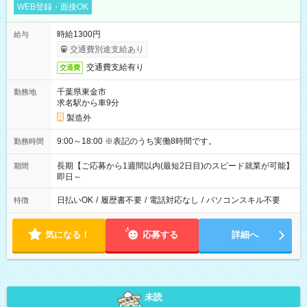
WEB登録・面接OK
時給1300円
給与
交通費別途支給あり
交通費支給有り
交通費
千葉県東金市
勤務地
求名駅から車9分
製造外
9:00～18:00 ※表記のうち実働8時間です。
勤務時間
長期【ご応募から1週間以内(最短2日目)のスピード就業が可能】
期間
即日～
日払いOK
/
履歴書不要
/
電話対応なし
/
パソコンスキル不要
特徴
気になる！
応募する
詳細へ
未読