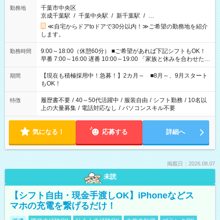
千葉市中央区
勤務地
京成千葉駅
/
千葉中央駅
/
新千葉駅
/
…
≪自宅からドアtoドアで30分以内！≫ご希望の勤務地を紹介
します。
9:00～18:00（休憩60分） ■ご希望があれば下記シフトもOK！
勤務時間
早番 7:00～16:00 遅番 10:00～19:00 「家族と休みを合わせた
い」 「余裕を持って夕飯の準備がしたい」 「できれば残業はし
たくない」 など、ご希望を教えてくださいね。 ※Wワーク希望
【現在も積極採用中！急募！】2カ月～ ■8月～、9月スタート
期間
の方へ 今ご覧のお仕事で希望する勤務時間と、もう1つのお仕事
もOK！
の勤務時間。 合計で週40時間を超える場合は応募できません。
履歴書不要
/
40～50代活躍中
/
服装自由
/
シフト勤務
/
10名以
特徴
上の大量募集
/
電話対応なし
/
パソコンスキル不要
気になる！
応募する
詳細へ
掲載日：2026.08.07
未読
【シフト自由・現金手渡しOK】iPhoneなどス
マホの充電を繋げるだけ！