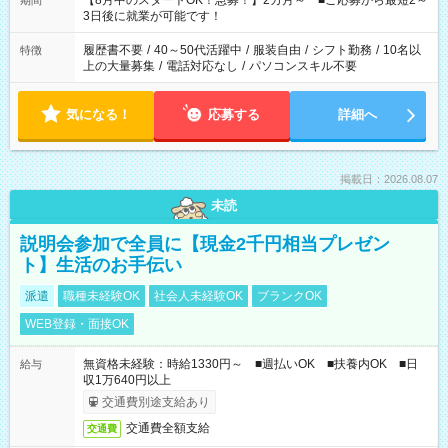
【8月中のスタートOK！急募！】2カ月～ ■ご応募から最短2～
期間
ね。 ※Wワーク希望の方へ 今ご覧のお仕事で希望する勤務時間
3日後に就業が可能です！
と、もう1つのお仕事の勤務時間。 合計で週40時間を超える場
合は応募できません。
履歴書不要
/
40～50代活躍中
/
服装自由
/
シフト勤務
/
10名以
特徴
上の大量募集
/
電話対応なし
/
パソコンスキル不要
気になる！
応募する
詳細へ
掲載日：2026.08.07
未読
説明会参加で全員に【現金2千円相当プレゼン
ト】生活のお手伝い
派遣
職種未経験OK
社会人未経験OK
ブランクOK
WEB登録・面接OK
無資格未経験：時給1330円～ ■週払いOK ■扶養内OK ■日
給与
収1万640円以上
交通費別途支給あり
交通費全額支給
交通費