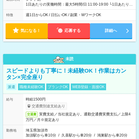
1日あたりの実働時間：最大5時間/日 11:00-19:00 └1日あたりの
実働時間：1-5時間 └上記の時間帯内であれば、いつでも勤務可
能！ └平日・土曜日の中で、お好きな曜日でご勤務いただけま
週1日からOK / 日払いOK / 副業・WワークOK
特徴
す！ 【シフト例】 ・11:00～14:00 ・16:30～19:00 ・13:00～
18:00 などのように、自由な働き方が可能なお仕事です！
気になる！
応募する
詳細へ
未読
スピードよりも丁寧に！未経験OK！作業はカン
タン×完全座り
派遣
職種未経験OK
ブランクOK
WEB登録・面接OK
時給1500円
給与
交通費別途支給あり
実費支給／当社規定あり。通勤交通費実費支払／上限4
交通費
万円／月※規定あり
埼玉県加須市
勤務地
加須駅から車10分
/
久喜駅から車20分
/
鴻巣駅から車20分