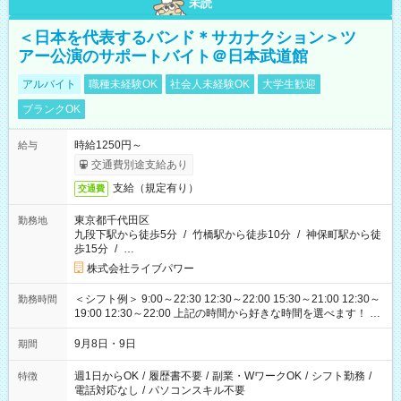
未読
＜日本を代表するバンド＊サカナクション＞ツ
アー公演のサポートバイト＠日本武道館
アルバイト
職種未経験OK
社会人未経験OK
大学生歓迎
ブランクOK
時給1250円～
給与
交通費別途支給あり
支給（規定有り）
交通費
東京都千代田区
勤務地
九段下駅から徒歩5分
/
竹橋駅から徒歩10分
/
神保町駅から徒
歩15分
/
…
株式会社ライブパワー
＜シフト例＞ 9:00～22:30 12:30～22:00 15:30～21:00 12:30～
勤務時間
19:00 12:30～22:00 上記の時間から好きな時間を選べます！ ※
時間は変更となる可能性があります
9月8日・9日
期間
週1日からOK
/
履歴書不要
/
副業・WワークOK
/
シフト勤務
/
特徴
電話対応なし
/
パソコンスキル不要