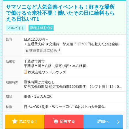
サマソニなど人気音楽イベントも！好きな場所
で働ける☆来社不要！働いたその日に給料もら
える日払い/T1
アルバイト
職種未経験OK
日給12,000円～
給与
＋交通費支給 ★交通費一部支給 ┗1日500円を超えた分は全額支
給！ ※往復500円以内の方は自己負担となります ★日払いOK！
交通費別途支給あり
（規定あり） ┗働いたその日に現金GET♪ お仕事後はコンビニ
ATMから 日払い分を引き落とせます！ 【試用期間】試用期間
千葉県市川市
勤務地
なし
千葉県市川市八幡（最寄り駅：本八幡駅）
株式会社ワンベルウッズ
勤務時間は指定なし
勤務時間
変形労働時間制 想定労働時間160時間/月 【シフト例】 12：00
～22：00
単発・1日のみOK
期間
日払いOK / 副業・WワークOK / 10名以上の大量募集
特徴
気になる！
応募する
詳細へ