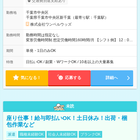
交通費別途支給あり
（規定あり） ┗働いたその日に現金GET♪ お仕事後はコンビニ
ATMから 日払い分を引き落とせます！ 【試用期間】試用期間
千葉市中央区
勤務地
なし
千葉県千葉市中央区新千葉（最寄り駅：千葉駅）
株式会社ワンベルウッズ
勤務時間は指定なし
勤務時間
変形労働時間制 想定労働時間160時間/月 【シフト例】 12：00
～22：00
単発・1日のみOK
期間
日払いOK / 副業・WワークOK / 10名以上の大量募集
特徴
気になる！
応募する
詳細へ
未読
座り仕事！給与即払いOK！土日休み！出荷・梱
包作業など
派遣
職種未経験OK
社会人未経験OK
ブランクOK