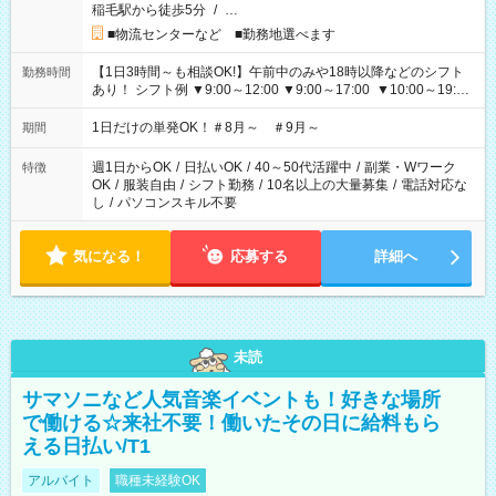
稲毛駅から徒歩5分
/
…
■物流センターなど ■勤務地選べます
【1日3時間～も相談OK!】午前中のみや18時以降などのシフト
勤務時間
あり！ シフト例 ▼9:00～12:00 ▼9:00～17:00 ▼10:00～19:00
▼18:00～21:00
1日だけの単発OK！＃8月～ ＃9月～
期間
週1日からOK
/
日払いOK
/
40～50代活躍中
/
副業・Wワーク
特徴
OK
/
服装自由
/
シフト勤務
/
10名以上の大量募集
/
電話対応な
し
/
パソコンスキル不要
気になる！
応募する
詳細へ
未読
サマソニなど人気音楽イベントも！好きな場所
で働ける☆来社不要！働いたその日に給料もら
える日払い/T1
アルバイト
職種未経験OK