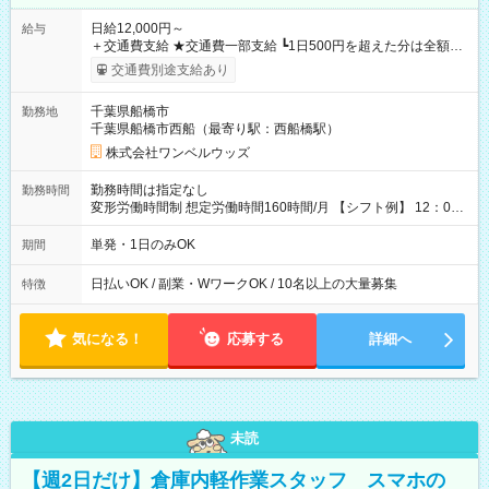
日給12,000円～
給与
＋交通費支給 ★交通費一部支給 ┗1日500円を超えた分は全額支
給！ ※往復500円以内の方は自己負担となります ★日払いOK！
交通費別途支給あり
（規定あり） ┗働いたその日に現金GET♪ お仕事後はコンビニ
ATMから 日払い分を引き落とせます！ 【試用期間】試用期間
千葉県船橋市
勤務地
なし
千葉県船橋市西船（最寄り駅：西船橋駅）
株式会社ワンベルウッズ
勤務時間は指定なし
勤務時間
変形労働時間制 想定労働時間160時間/月 【シフト例】 12：00
～22：00
単発・1日のみOK
期間
日払いOK / 副業・WワークOK / 10名以上の大量募集
特徴
気になる！
応募する
詳細へ
未読
【週2日だけ】倉庫内軽作業スタッフ スマホの