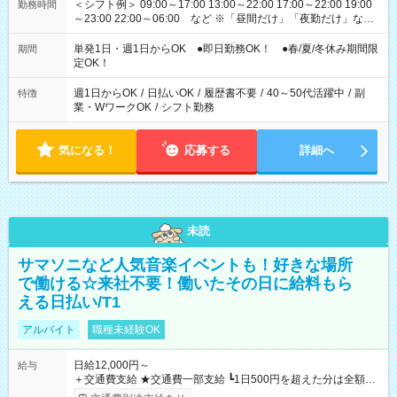
＜シフト例＞ 09:00～17:00 13:00～22:00 17:00～22:00 19:00
勤務時間
～23:00 22:00～06:00 など ※「昼間だけ」「夜勤だけ」など
の希望OK
単発1日・週1日からOK ●即日勤務OK！ ●春/夏/冬休み期間限
期間
定OK！
週1日からOK
/
日払いOK
/
履歴書不要
/
40～50代活躍中
/
副
特徴
業・WワークOK
/
シフト勤務
気になる！
応募する
詳細へ
未読
サマソニなど人気音楽イベントも！好きな場所
で働ける☆来社不要！働いたその日に給料もら
える日払い/T1
アルバイト
職種未経験OK
日給12,000円～
給与
＋交通費支給 ★交通費一部支給 ┗1日500円を超えた分は全額支
給！ ※往復500円以内の方は自己負担となります ★日払いOK！