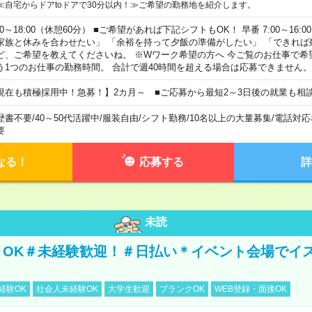
≪自宅からドアtoドアで30分以内！≫ご希望の勤務地を紹介します。
00～18:00（休憩60分） ■ご希望があれば下記シフトもOK！ 早番 7:00～16:00 遅
家族と休みを合わせたい」 「余裕を持って夕飯の準備がしたい」 「できれば
ど、ご希望を教えてくださいね。 ※Wワーク希望の方へ 今ご覧のお仕事で希
う1つのお仕事の勤務時間。 合計で週40時間を超える場合は応募できません。
現在も積極採用中！急募！】2カ月～ ■ご応募から最短2～3日後の就業も相
歴書不要
/
40～50代活躍中
/
服装自由
/
シフト勤務
/
10名以上の大量募集
/
電話対応
要
なる！
応募する
詳
未読
～OK＃未経験歓迎！＃日払い＊イベント会場でイ
経験OK
社会人未経験OK
大学生歓迎
ブランクOK
WEB登録・面接OK