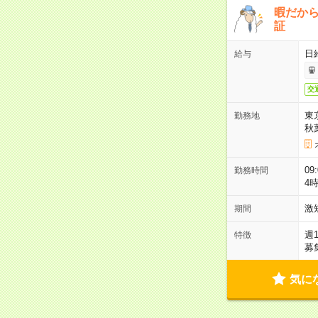
暇だか
証
日
給与
交
東
勤務地
秋
09
勤務時間
4
激
期間
週
特徴
募
気に