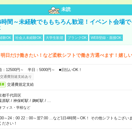
未読
4時間～未経験でももちろん歓迎！イベント会場で
事
経験OK
社会人未経験OK
大学生歓迎
ブランクOK
WEB登録・面接OK
ら明日だけ働きたい！など柔軟シフトで働き方選べます！嬉し
給：12500円～ 半日：5000円～ ■日払いOK！
交通費別途支給あり
交通費規定支給
通費
京都千代田区
葉原駅
/
神保町駅
/
麹町駅
/
…
オフィス・学校など
0:00～24：00 22：00～翌7:00 …など1日4時間～OK！ その他シフトもござ
ください！