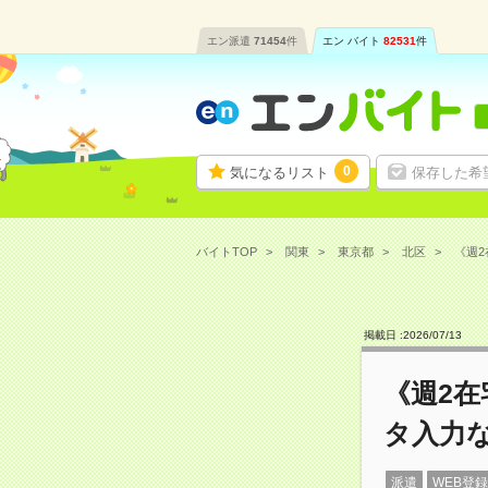
エン派遣
71454
件
エン バイト
82531
件
0
気になるリスト
保存した希
バイトTOP
関東
東京都
北区
《週2
掲載日 :
2026
/
07
/
13
《週2在
タ入力
派遣
WEB登