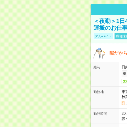
＜夜勤＞1日
運搬のお仕
アルバイト
職種未
暇だか
日
給与
交
東
勤務地
秋
2
勤務時間
談