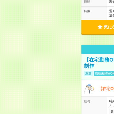
激
期間
週
特徴
募
気に
【在宅勤務O
制作
派遣
職種未経験O
【在宅O
時
給与
ん