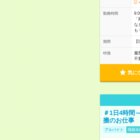
9:
勤務時間
「
な
も
【
期間
履
特徴
不
気に
＃1日4時間
搬のお仕事
アルバイト
職種未