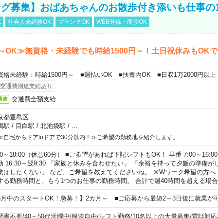
グ募集】おばあちゃんのお散歩付き添いも仕事の
K
社会人未経験OK
ブランクOK
WEB登録・面接OK
～OK≫無資格・未経験でも時給1500円～！土日祝休みもOK
資格未経験：時給1500円～ ■週払いOK ■扶養内OK ■日収1万2000円以上
交通費別途支給あり
交通費全額支給
通費
京都豊島区
鴨駅
/
目白駅
/
北池袋駅
/
…
≪自宅からドアtoドアで30分以内！≫ご希望の勤務地を紹介します。
00～18:00（休憩60分） ■ご希望があれば下記シフトもOK！ 早番 7:00～16:00 遅
勤 16:30～翌9:30 「家族と休みを合わせたい」 「余裕を持って夕飯の準備
業はしたくない」 など、ご希望を教えてくださいね。 ※Wワーク希望の方へ
する勤務時間と、もう1つのお仕事の勤務時間。 合計で週40時間を超える場
8月中のスタートOK！急募！】2カ月～ ■ご応募から最短2～3日後に就業が
歴書不要
/
40～50代活躍中
/
服装自由
/
シフト勤務
/
10名以上の大量募集
/
電話対応