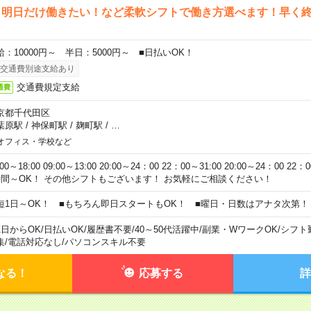
ら明日だけ働きたい！など柔軟シフトで働き方選べます！早く
給：10000円～ 半日：5000円～ ■日払いOK！
交通費別途支給あり
交通費規定支給
通費
京都千代田区
葉原駅
/
神保町駅
/
麹町駅
/
…
オフィス・学校など
:00～18:00 09:00～13:00 20:00～24：00 22：00～31:00 20:00～24：00 2
時間～OK！ その他シフトもございます！ お気軽にご相談ください！
短1日～OK！ ■もちろん即日スタートもOK！ ■曜日・日数はアナタ次第！
1日からOK
/
日払いOK
/
履歴書不要
/
40～50代活躍中
/
副業・WワークOK
/
シフト
集
/
電話対応なし
/
パソコンスキル不要
なる！
応募する
詳