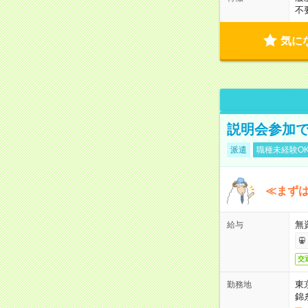
不
気に
説明会参加で
派遣
職種未経験O
≪まずは
無
給与
交
東
勤務地
錦