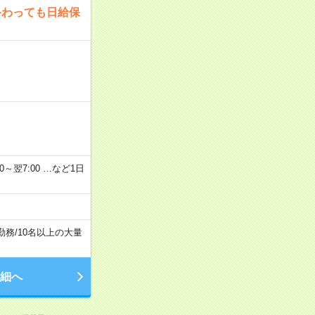
終わっても日給保
2：00～翌7:00 …など1日
勤務
/
10名以上の大量
細へ