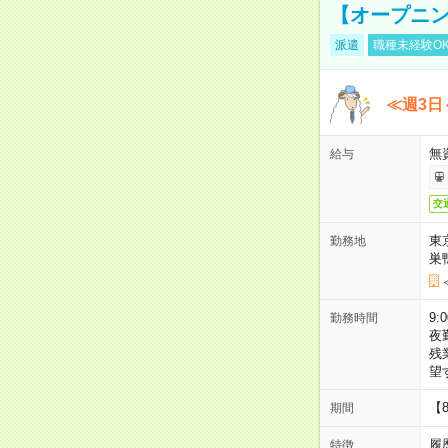
【オープニン
派遣
職種未経験O
≪週3日
無
給与
交
東
勤務地
巣
9:
勤務時間
夜
残
望
【
期間
履
特徴