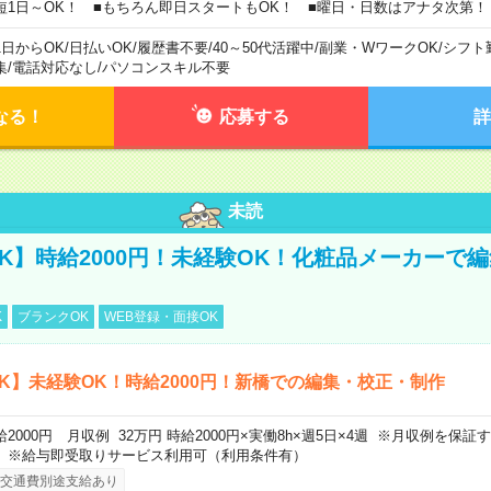
短1日～OK！ ■もちろん即日スタートもOK！ ■曜日・日数はアナタ次第！
1日からOK
/
日払いOK
/
履歴書不要
/
40～50代活躍中
/
副業・WワークOK
/
シフト
集
/
電話対応なし
/
パソコンスキル不要
なる！
応募する
詳
未読
K】時給2000円！未経験OK！化粧品メーカーで
K
ブランクOK
WEB登録・面接OK
K】未経験OK！時給2000円！新橋での編集・校正・制作
給2000円 月収例 32万円 時給2000円×実働8h×週5日×4週 ※月収例を保
。※給与即受取りサービス利用可（利用条件有）
交通費別途支給あり