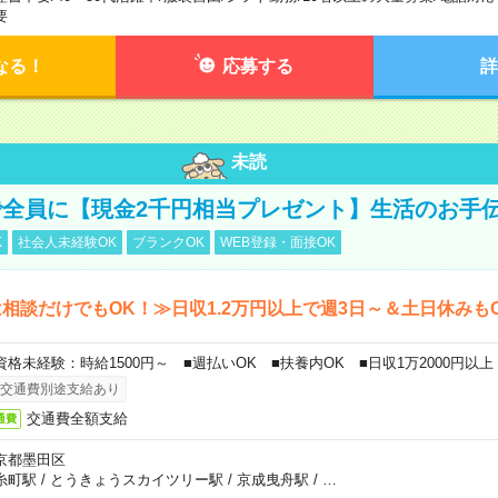
要
なる！
応募する
詳
未読
全員に【現金2千円相当プレゼント】生活のお手
K
社会人未経験OK
ブランクOK
WEB登録・面接OK
相談だけでもOK！≫日収1.2万円以上で週3日～＆土日休みも
資格未経験：時給1500円～ ■週払いOK ■扶養内OK ■日収1万2000円以上
交通費別途支給あり
交通費全額支給
通費
京都墨田区
糸町駅
/
とうきょうスカイツリー駅
/
京成曳舟駅
/
…