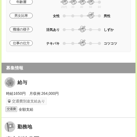
年齢層
20代
30
40
50
60
男女比率
女性
男性
職場の様子
活気あり
しずか
仕事の仕方
テキパキ
コツコツ
募集情報
給与
時給1650円 月収例 264,000円
交通費別途支給あり
全額支給
交通費
勤務地