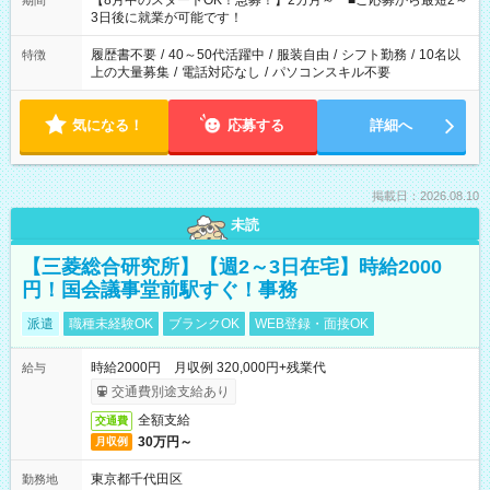
【8月中のスタートOK！急募！】2カ月～ ■ご応募から最短2～
期間
ね。 ※Wワーク希望の方へ 今ご覧のお仕事で希望する勤務時間
3日後に就業が可能です！
と、もう1つのお仕事の勤務時間。 合計で週40時間を超える場
合は応募できません。
履歴書不要
/
40～50代活躍中
/
服装自由
/
シフト勤務
/
10名以
特徴
上の大量募集
/
電話対応なし
/
パソコンスキル不要
気になる！
応募する
詳細へ
掲載日：2026.08.10
未読
【三菱総合研究所】【週2～3日在宅】時給2000
円！国会議事堂前駅すぐ！事務
派遣
職種未経験OK
ブランクOK
WEB登録・面接OK
時給2000円 月収例 320,000円+残業代
給与
交通費別途支給あり
全額支給
交通費
30万円～
月収例
東京都千代田区
勤務地