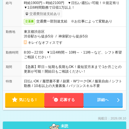
時給1900円～時給2100円 ▼日払い週払い可能！※規定有り
給与
▼1日6時間勤務で日収1万以上！
交通費別途支給あり
交通費一部別途支給 ※お仕事によって変動あり
交通費
東京都渋谷区
勤務地
渋谷駅から徒歩5分
/
神泉駅から徒歩5分
キレイなオフィスです
8:00～22:00 ▼1日4時間～ 10時～・11時～など、シフト希望
勤務時間
ご相談ください！
【急募】即日～短期も長期もOK！最短翌月末まで 1か月ごとの
期間
更新が可能！開始日もご相談ください！
日払いOK
/
履歴書不要
/
副業・WワークOK
/
服装自由
/
シフト
特徴
勤務
/
10名以上の大量募集
/
パソコンスキル不要
気になる！
応募する
詳細へ
掲載日：2026.08.10
未読