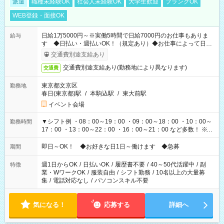
派遣
職種未経験OK
社会人未経験OK
大学生歓迎
ブランクOK
WEB登録・面接OK
日給1万5000円～※実働5時間で日給7000円のお仕事もありま
給与
す ◆日払い・週払いOK！（規定あり）◆お仕事によって日給
も異なります
交通費別途支給あり
交通費別途支給あり(勤務地により異なります)
交通費
東京都文京区
勤務地
春日(東京都)駅
/
本駒込駅
/
東大前駅
イベント会場
▼シフト例 ・08：00～19：00 ・09：00～18：00 ・10：00～
勤務時間
17：00 ・13：00～22：00 ・16：00～21：00 など多数！ ※お
仕事により勤務時間が異なります
即日～OK！ ◆お好きな日1日～働けます ◆急募
期間
週1日からOK
/
日払いOK
/
履歴書不要
/
40～50代活躍中
/
副
特徴
業・WワークOK
/
服装自由
/
シフト勤務
/
10名以上の大量募
集
/
電話対応なし
/
パソコンスキル不要
気になる！
応募する
詳細へ