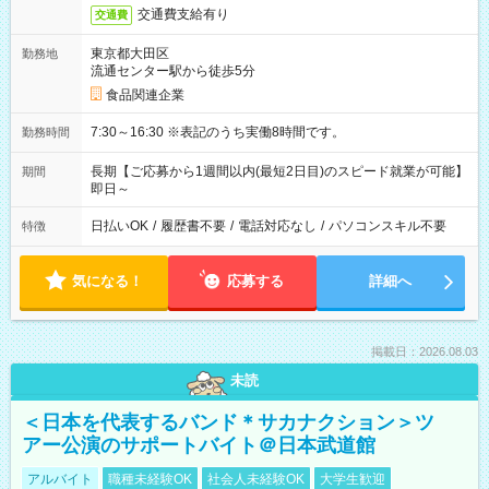
交通費支給有り
交通費
東京都大田区
勤務地
流通センター駅から徒歩5分
食品関連企業
7:30～16:30 ※表記のうち実働8時間です。
勤務時間
長期【ご応募から1週間以内(最短2日目)のスピード就業が可能】
期間
即日～
日払いOK
/
履歴書不要
/
電話対応なし
/
パソコンスキル不要
特徴
気になる！
応募する
詳細へ
掲載日：2026.08.03
未読
＜日本を代表するバンド＊サカナクション＞ツ
アー公演のサポートバイト＠日本武道館
アルバイト
職種未経験OK
社会人未経験OK
大学生歓迎