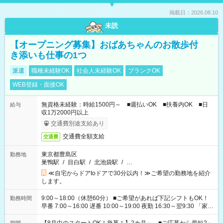
掲載日：2026.08.10
未読
【オープニング募集】おばあちゃんのお散歩付
き添いも仕事の1つ
派遣
職種未経験OK
社会人未経験OK
ブランクOK
WEB登録・面接OK
無資格未経験：時給1500円～ ■週払いOK ■扶養内OK ■日
給与
収1万2000円以上
交通費別途支給あり
交通費全額支給
交通費
東京都豊島区
勤務地
巣鴨駅
/
目白駅
/
北池袋駅
/
…
≪自宅からドアtoドアで30分以内！≫ご希望の勤務地を紹介
します。
9:00～18:00（休憩60分） ■ご希望があれば下記シフトもOK！
勤務時間
早番 7:00～16:00 遅番 10:00～19:00 夜勤 16:30～翌9:30 「家族
と休みを合わせたい」 「余裕を持って夕飯の準備がしたい」
「できれば残業はしたくない」 など、ご希望を教えてください