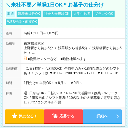
＼来社不要／単発1日OK＊お菓子の仕分け
派遣
職種未経験OK
社会人未経験OK
大学生歓迎
ブランクOK
WEB登録・面接OK
時給1,500円～1,875円
給与
東京都台東区
勤務地
上野駅から徒歩5分
/
浅草駅から徒歩5分
/
浅草橋駅から徒歩5
分
/
…
■物流センターなど ■勤務地選べます
【1日3時間～も相談OK!】午前中のみや18時以降などのシフト
勤務時間
あり！ シフト例 ▼9:00～12:00 ▼9:00～17:00 ▼10:00～19:00
▼18:00～21:00
1日だけの単発OK！＃8月～ ＃9月～
期間
週1日からOK
/
日払いOK
/
40～50代活躍中
/
副業・Wワーク
特徴
OK
/
服装自由
/
シフト勤務
/
10名以上の大量募集
/
電話対応な
し
/
パソコンスキル不要
気になる！
応募する
詳細へ