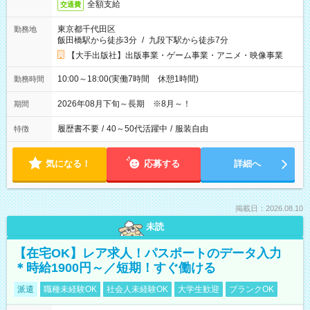
全額支給
交通費
東京都千代田区
勤務地
飯田橋駅から徒歩3分
/
九段下駅から徒歩7分
【大手出版社】出版事業・ゲーム事業・アニメ・映像事業
10:00～18:00(実働7時間 休憩1時間)
勤務時間
2026年08月下旬～長期 ※8月～！
期間
履歴書不要
/
40～50代活躍中
/
服装自由
特徴
気になる！
応募する
詳細へ
掲載日：2026.08.10
未読
【在宅OK】レア求人！パスポートのデータ入力
＊時給1900円～／短期！すぐ働ける
派遣
職種未経験OK
社会人未経験OK
大学生歓迎
ブランクOK