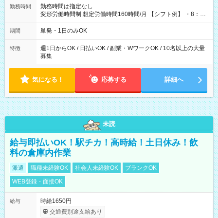
勤務時間は指定なし
勤務時間
変形労働時間制 想定労働時間160時間/月 【シフト例】 ・8：00
～21：00
単発・1日のみOK
期間
週1日からOK / 日払いOK / 副業・WワークOK / 10名以上の大量
特徴
募集
気になる！
応募する
詳細へ
未読
給与即払いOK！駅チカ！高時給！土日休み！飲
料の倉庫内作業
派遣
職種未経験OK
社会人未経験OK
ブランクOK
WEB登録・面接OK
時給1650円
給与
交通費別途支給あり