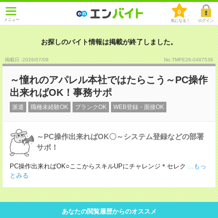
0
メニュー
気になる！
ログイン
お探しのバイト情報は掲載が終了しました。
掲載日 :2026
/
07
/
09
No.TMPE26-0487538
～憧れのアパレル本社ではたらこう～PC操作
出来ればOK！事務サポ
派遣
職種未経験OK
ブランクOK
WEB登録・面接OK
～PC操作出来ればOK〇～システム登録などの部署
サポ！
PC操作出来ればOK○ここからスキルUPにチャレンジ＊セレク
...もっ
とみる
あなたの閲覧履歴からのオススメ