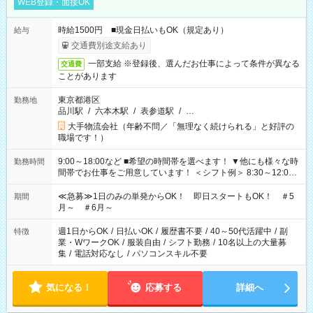
WEB登録・面接OK
時給1500円 ■現金日払いもOK（規定あり）
給与
交通費別途支給あり
一部支給 ※登録後、選んだお仕事によって条件が異なる
交通費
ことがあります
東京都港区
勤務地
品川駅
/
六本木駅
/
表参道駅
/
…
大手物流会社（年齢不問／「無理なく続けられる」と好評の
職場です！）
9:00～18:00など ■希望の時間帯を選べます！ ▼他にも様々な時
勤務時間
間帯でお仕事をご用意しています！ ＜シフト例＞ 8:30～12:00
17:00～22:00 13:00～22:00 22:00～翌6:00 など
≪急募≫1日のみの単発からOK！ 即日スタートもOK！ ＃5
期間
月～ ＃6月～
週1日からOK
/
日払いOK
/
履歴書不要
/
40～50代活躍中
/
副
特徴
業・WワークOK
/
服装自由
/
シフト勤務
/
10名以上の大量募
集
/
電話対応なし
/
パソコンスキル不要
気になる！
応募する
詳細へ