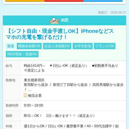
掲載日：2026.08.07
未読
【シフト自由・現金手渡しOK】iPhoneなどス
マホの充電を繋げるだけ！
派遣
職種未経験OK
社会人未経験OK
大学生歓迎
ブランクOK
WEB登録・面接OK
時給1414円～ ▼日払いOK（規定あり） ■初勤務手当あり
給与
※規定による
東京都新宿区
勤務地
新宿駅から徒歩
/
新宿三丁目駅から徒歩
/
高田馬場駅から徒歩
/
…
物流企業
9:00～18:00
勤務時間
即日～OK！ 1日～働けます＾＾（規定あり）
期間
週1日からOK
/
日払いOK
/
履歴書不要
/
40～50代活躍中
/
副
特徴