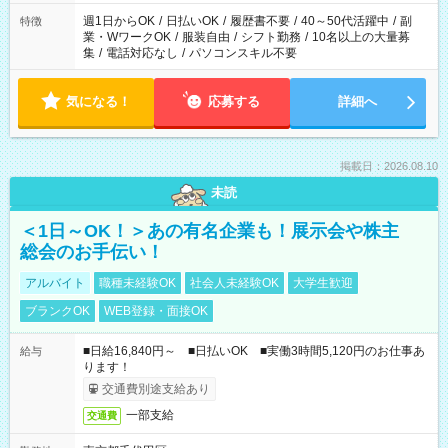
週1日からOK
/
日払いOK
/
履歴書不要
/
40～50代活躍中
/
副
特徴
業・WワークOK
/
服装自由
/
シフト勤務
/
10名以上の大量募
集
/
電話対応なし
/
パソコンスキル不要
気になる！
応募する
詳細へ
掲載日：2026.08.10
未読
＜1日～OK！＞あの有名企業も！展示会や株主
総会のお手伝い！
アルバイト
職種未経験OK
社会人未経験OK
大学生歓迎
ブランクOK
WEB登録・面接OK
■日給16,840円～ ■日払いOK ■実働3時間5,120円のお仕事あ
給与
ります！
交通費別途支給あり
一部支給
交通費