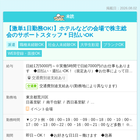
掲載日：2026.08.02
未読
【激単1日勤務OK!】ホテルなどの会場で株主総
会のサポートスタッフ＊日払いOK
派遣
職種未経験OK
社会人未経験OK
大学生歓迎
ブランクOK
WEB登録・面接OK
日給1万5000円～※実働5時間で日給7000円のお仕事もありま
給与
す ◆日払い・週払いOK！（規定あり）◆お仕事によって日給
も異なります
交通費別途支給あり
交通費別途支給あり(勤務地により異なります)
交通費
東京都荒川区
勤務地
日暮里駅
/
南千住駅
/
西日暮里駅
/
…
イベント会場
▼シフト例 ・08：00～19：00 ・09：00～18：00 ・10：00～
勤務時間
17：00 ・13：00～22：00 ・16：00～21：00 など多数！ ※お
仕事により勤務時間が異なります
即日～OK！ ◆お好きな日1日～働けます ◆急募
期間