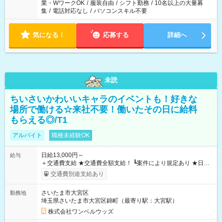
業・WワークOK
/
服装自由
/
シフト勤務
/
10名以上の大量募
集
/
電話対応なし
/
パソコンスキル不要
気になる！
応募する
詳細へ
未読
ちいさいかわいいキャラのイベントも！好きな
場所で働ける☆来社不要！働いたその日に給料
もらえる◎/T1
アルバイト
職種未経験OK
日給13,000円～
給与
＋交通費支給 ★交通費全額支給！ ┗案件により規定あり ★日払
いOK！（規定あり） ┗働いたその日に現金GET♪ お仕事後はコ
交通費別途支給あり
ンビニATMから 日払い分を引き落とせます！ 【試用期間】試
用期間なし
さいたま市大宮区
勤務地
埼玉県さいたま市大宮区錦町（最寄り駅：大宮駅）
株式会社ワンベルウッズ