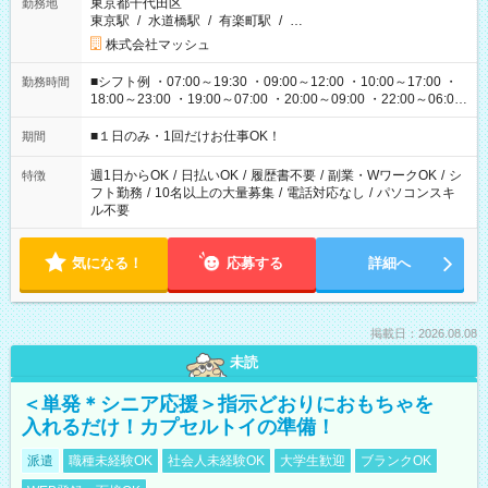
東京都千代田区
勤務地
東京駅
/
水道橋駅
/
有楽町駅
/
…
株式会社マッシュ
■シフト例 ・07:00～19:30 ・09:00～12:00 ・10:00～17:00 ・
勤務時間
18:00～23:00 ・19:00～07:00 ・20:00～09:00 ・22:00～06:00
etc ★最短で3時間で5,120円のお仕事から 15時間で2万円近く稼
げるお仕事も！ ご希望のお時間に合わせてご紹介！ ※シフトは
■１日のみ・1回だけお仕事OK！
期間
現場によって異なります。 ※勿論、休憩時間はあるのでご安心
ください！
週1日からOK
/
日払いOK
/
履歴書不要
/
副業・WワークOK
/
シ
特徴
フト勤務
/
10名以上の大量募集
/
電話対応なし
/
パソコンスキ
ル不要
気になる！
応募する
詳細へ
掲載日：2026.08.08
未読
＜単発＊シニア応援＞指示どおりにおもちゃを
入れるだけ！カプセルトイの準備！
派遣
職種未経験OK
社会人未経験OK
大学生歓迎
ブランクOK