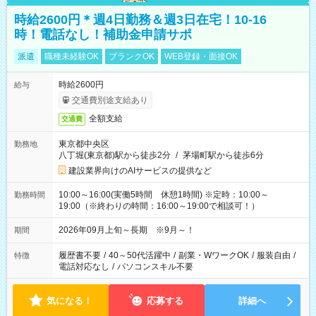
時給2600円＊週4日勤務＆週3日在宅！10-16
時！電話なし！補助金申請サポ
派遣
職種未経験OK
ブランクOK
WEB登録・面接OK
時給2600円
給与
交通費別途支給あり
全額支給
交通費
東京都中央区
勤務地
八丁堀(東京都)駅から徒歩2分
/
茅場町駅から徒歩6分
建設業界向けのAIサービスの提供など
10:00～16:00(実働5時間 休憩1時間) ※定時：10:00～
勤務時間
19:00（※終わりの時間：16:00～19:00で相談可！）
2026年09月上旬～長期 ※9月～！
期間
履歴書不要
/
40～50代活躍中
/
副業・WワークOK
/
服装自由
/
特徴
電話対応なし
/
パソコンスキル不要
気になる！
応募する
詳細へ