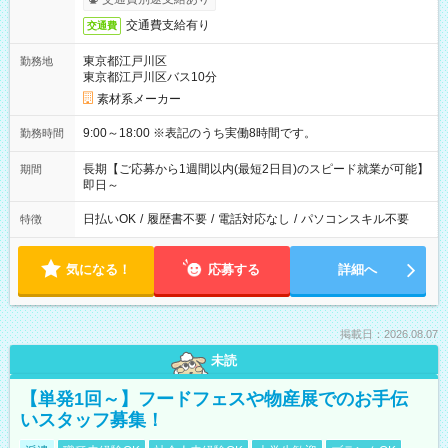
交通費支給有り
交通費
東京都江戸川区
勤務地
東京都江戸川区バス10分
素材系メーカー
9:00～18:00 ※表記のうち実働8時間です。
勤務時間
長期【ご応募から1週間以内(最短2日目)のスピード就業が可能】
期間
即日～
日払いOK
/
履歴書不要
/
電話対応なし
/
パソコンスキル不要
特徴
気になる！
応募する
詳細へ
掲載日：2026.08.07
未読
【単発1回～】フードフェスや物産展でのお手伝
いスタッフ募集！