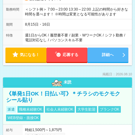
＜シフト例＞ 7:00～23:00 13:30～22:00 上記の時間から好きな
勤務時間
時間を選べます！ ※時間は変更となる可能性があります
8月15日・16日
期間
週1日からOK
/
履歴書不要
/
副業・WワークOK
/
シフト勤務
/
特徴
電話対応なし
/
パソコンスキル不要
気になる！
応募する
詳細へ
掲載日：2026.08.10
未読
《単発1日OK！日払い可》＊チラシのモクモク
シール貼り
派遣
職種未経験OK
社会人未経験OK
大学生歓迎
ブランクOK
WEB登録・面接OK
時給1,500円～1,875円
給与