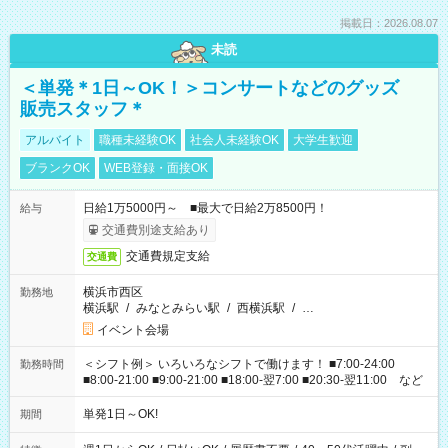
掲載日：2026.08.07
未読
＜単発＊1日～OK！＞コンサートなどのグッズ
販売スタッフ＊
アルバイト
職種未経験OK
社会人未経験OK
大学生歓迎
ブランクOK
WEB登録・面接OK
日給1万5000円～ ■最大で日給2万8500円！
給与
交通費別途支給あり
交通費規定支給
交通費
横浜市西区
勤務地
横浜駅
/
みなとみらい駅
/
西横浜駅
/
…
イベント会場
＜シフト例＞ いろいろなシフトで働けます！ ■7:00-24:00
勤務時間
■8:00-21:00 ■9:00-21:00 ■18:00-翌7:00 ■20:30-翌11:00 など
単発1日～OK!
期間