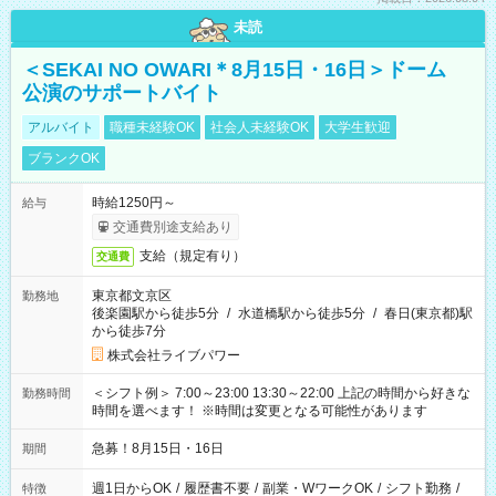
未読
＜SEKAI NO OWARI＊8月15日・16日＞ドーム
公演のサポートバイト
アルバイト
職種未経験OK
社会人未経験OK
大学生歓迎
ブランクOK
時給1250円～
給与
交通費別途支給あり
支給（規定有り）
交通費
東京都文京区
勤務地
後楽園駅から徒歩5分
/
水道橋駅から徒歩5分
/
春日(東京都)駅
から徒歩7分
株式会社ライブパワー
＜シフト例＞ 7:00～23:00 13:30～22:00 上記の時間から好きな
勤務時間
時間を選べます！ ※時間は変更となる可能性があります
急募！8月15日・16日
期間
週1日からOK
/
履歴書不要
/
副業・WワークOK
/
シフト勤務
/
特徴