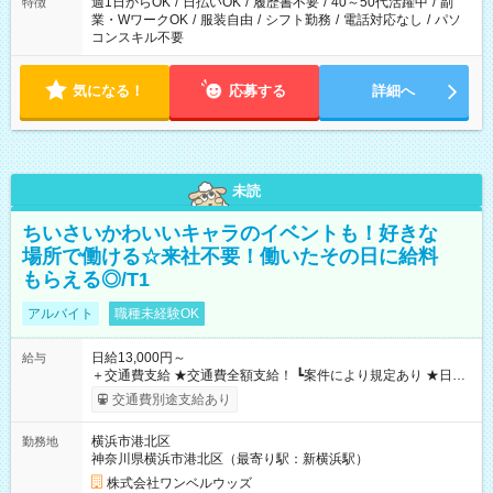
週1日からOK
/
日払いOK
/
履歴書不要
/
40～50代活躍中
/
副
特徴
業・WワークOK
/
服装自由
/
シフト勤務
/
電話対応なし
/
パソ
コンスキル不要
気になる！
応募する
詳細へ
未読
ちいさいかわいいキャラのイベントも！好きな
場所で働ける☆来社不要！働いたその日に給料
もらえる◎/T1
アルバイト
職種未経験OK
日給13,000円～
給与
＋交通費支給 ★交通費全額支給！ ┗案件により規定あり ★日払
いOK！（規定あり） ┗働いたその日に現金GET♪ お仕事後はコ
交通費別途支給あり
ンビニATMから 日払い分を引き落とせます！ 【試用期間】試
用期間なし
横浜市港北区
勤務地
神奈川県横浜市港北区（最寄り駅：新横浜駅）
株式会社ワンベルウッズ