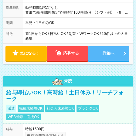
勤務時間は指定なし
勤務時間
変形労働時間制 想定労働時間160時間/月 【シフト例】 ・8：00
～21：00
単発・1日のみOK
期間
週1日からOK / 日払いOK / 副業・WワークOK / 10名以上の大量
特徴
募集
気になる！
応募する
詳細へ
未読
給与即払いOK！高時給！土日休み！リーチフォ
ーク
派遣
職種未経験OK
社会人未経験OK
ブランクOK
WEB登録・面接OK
時給1500円
給与
交通費別途支給あり