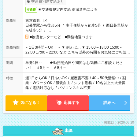
交通費別途支給あり
■ 交通費規定内支給 ※派遣先による
交通費
東京都荒川区
勤務地
日暮里駅から徒歩5分
/
南千住駅から徒歩5分
/
西日暮里駅か
ら徒歩5分
/
…
■物流センターなど ■勤務地選べます
＜1日3時間～OK！＞ ▼ 例えば… ▼ 15:00～18:00 15:00～
勤務時間
22:00 17:00～22:00 など こちら以外の時間もお気軽にご相談く
ださい！
単発1日～！ ★勤務開始日や期間はお気軽にご相談くださ
期間
い！ ＃8月～ ＃9月～
週1日からOK
/
日払いOK
/
履歴書不要
/
40～50代活躍中
/
副
特徴
業・WワークOK
/
服装自由
/
シフト勤務
/
10名以上の大量募
集
/
電話対応なし
/
パソコンスキル不要
気になる！
応募する
詳細へ
掲載日：2026.08.10
未読