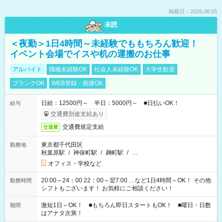
掲載日：2026.08.05
未読
＜夜勤＞1日4時間～未経験でももちろん歓迎！
イベント会場でイスや机の運搬のお仕事
アルバイト
職種未経験OK
社会人未経験OK
大学生歓迎
ブランクOK
WEB登録・面接OK
日給：12500円～ 半日：5000円～ ■日払いOK！
給与
交通費別途支給あり
交通費規定支給
交通費
東京都千代田区
勤務地
秋葉原駅
/
神保町駅
/
麹町駅
/
…
オフィス・学校など
20:00～24：00 22：00～翌7:00 …など1日4時間～OK！ その他
勤務時間
シフトもございます！ お気軽にご相談ください！
激短1日～OK！ ■もちろん即日スタートもOK！ ■曜日・日数
期間
はアナタ次第！