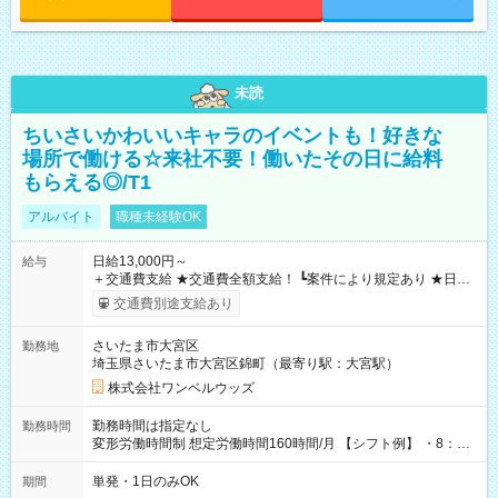
未読
ちいさいかわいいキャラのイベントも！好きな
場所で働ける☆来社不要！働いたその日に給料
もらえる◎/T1
アルバイト
職種未経験OK
日給13,000円～
給与
＋交通費支給 ★交通費全額支給！ ┗案件により規定あり ★日払
いOK！（規定あり） ┗働いたその日に現金GET♪ お仕事後はコ
交通費別途支給あり
ンビニATMから 日払い分を引き落とせます！ 【試用期間】試
用期間なし
さいたま市大宮区
勤務地
埼玉県さいたま市大宮区錦町（最寄り駅：大宮駅）
株式会社ワンベルウッズ
勤務時間は指定なし
勤務時間
変形労働時間制 想定労働時間160時間/月 【シフト例】 ・8：00
～21：00
単発・1日のみOK
期間