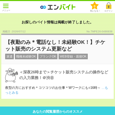
0
メニュー
気になる！
ログイン
お探しのバイト情報は掲載が終了しました。
掲載日 :2026
/
07
/
12
No.TMPE26-0486939
【夜勤のみ＊電話なし！未経験OK！】チケ
ット販売のシステム更新など
派遣
職種未経験OK
ブランクOK
WEB登録・面接OK
＜深夜26時まで＞チケット販売システムの操作など
の入力業務！＠渋谷
夜型の方におすすめ＊コツコツのお仕事＊Wワークにも○16時～
...も
っとみる
あなたの閲覧履歴からのオススメ