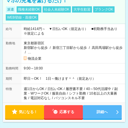
マホの充電を繋げるだけ！
派遣
職種未経験OK
社会人未経験OK
大学生歓迎
ブランクOK
WEB登録・面接OK
時給1414円～ ▼日払いOK（規定あり） ■初勤務手当あり
給与
※規定による
東京都新宿区
勤務地
新宿駅から徒歩
/
新宿三丁目駅から徒歩
/
高田馬場駅から徒歩
/
…
物流企業
9:00～18:00
勤務時間
即日～OK！ 1日～働けます＾＾（規定あり）
期間
週1日からOK
/
日払いOK
/
履歴書不要
/
40～50代活躍中
/
副
特徴
業・WワークOK
/
服装自由
/
シフト勤務
/
10名以上の大量募
集
/
電話対応なし
/
パソコンスキル不要
気になる！
応募する
詳細へ