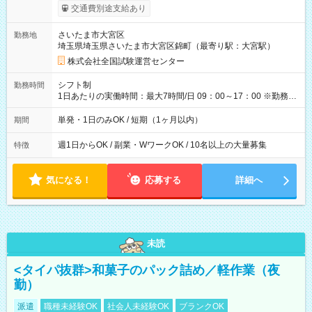
※勤務回数により昇給あり 【即給（前払い）オプションあ
交通費別途支給あり
り！】 希望される場合、勤務から1週間ほどで給与の一部を受け
取れます。 ※手数料418円がかかります。 【過去試験日の収入
さいたま市大宮区
勤務地
例】 ・河合塾模擬試験 8:30～17:30（休憩1時間） 時給1,300円
埼玉県埼玉県さいたま市大宮区錦町（最寄り駅：大宮駅）
×8時間＝日収10,400円＋交通費 ※当日の役割により時給＋100
円の場合あり ・国家試験 7:00～13:30（休憩なし） 時給1,300
株式会社全国試験運営センター
円（役割手当＋100円）×6時間＝日収8,400円＋交通費 【試用期
間】試用期間なし
シフト制
勤務時間
1日あたりの実働時間：最大7時間/日 09：00～17：00 ※勤務時
間は 試験により異なります。
単発・1日のみOK / 短期（1ヶ月以内）
期間
週1日からOK / 副業・WワークOK / 10名以上の大量募集
特徴
気になる！
応募する
詳細へ
未読
<タイパ抜群>和菓子のパック詰め／軽作業（夜
勤）
派遣
職種未経験OK
社会人未経験OK
ブランクOK