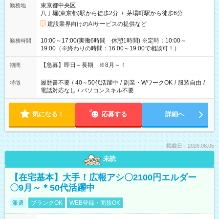
東京都中央区
勤務地
八丁堀(東京都)駅から徒歩2分
/
茅場町駅から徒歩6分
建設業界向けのAIサービスの提供など
10:00～17:00(実働6時間 休憩1時間) ※定時：10:00～
勤務時間
19:00（※終わりの時間：16:00～19:00で相談可！）
【急募】即日～長期 ※8月～！
期間
履歴書不要
/
40～50代活躍中
/
副業・WワークOK
/
服装自由
/
特徴
電話対応なし
/
パソコンスキル不要
気になる！
応募する
詳細へ
掲載日：2026.08.05
未読
【在宅基本】大手！広報アシ〇2100円エルダー
〇9月～＊50代活躍中
派遣
ブランクOK
WEB登録・面接OK