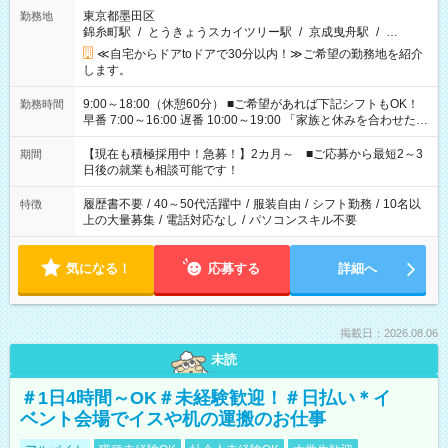
東京都墨田区
勤務地
錦糸町駅
/
とうきょうスカイツリー駅
/
京成曳舟駅
/
…
≪自宅からドアtoドアで30分以内！≫ご希望の勤務地を紹介
します。
9:00～18:00（休憩60分） ■ご希望があれば下記シフトもOK！
勤務時間
早番 7:00～16:00 遅番 10:00～19:00 「家族と休みを合わせた
い」 「余裕を持って夕飯の準備がしたい」 「できれば残業はし
たくない」 など、ご希望を教えてくださいね。 ※Wワーク希望
【現在も積極採用中！急募！】2カ月～ ■ご応募から最短2～3
期間
の方へ 今ご覧のお仕事で希望する勤務時間と、もう1つのお仕事
日後の就業も相談可能です！
の勤務時間。 合計で週40時間を超える場合は応募できません。
履歴書不要
/
40～50代活躍中
/
服装自由
/
シフト勤務
/
10名以
特徴
上の大量募集
/
電話対応なし
/
パソコンスキル不要
気になる！
応募する
詳細へ
掲載日：2026.08.06
未読
＃1日4時間～OK＃未経験歓迎！＃日払い＊イ
ベント会場でイスや机の運搬のお仕事