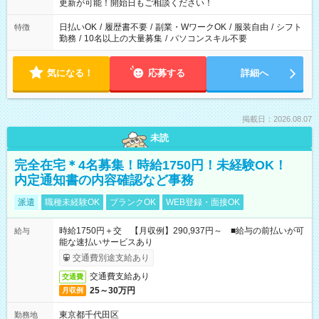
更新が可能！開始日もご相談ください！
日払いOK
/
履歴書不要
/
副業・WワークOK
/
服装自由
/
シフト
特徴
勤務
/
10名以上の大量募集
/
パソコンスキル不要
気になる！
応募する
詳細へ
掲載日：2026.08.07
未読
完全在宅＊4名募集！時給1750円！未経験OK！
内定通知書の内容確認など事務
派遣
職種未経験OK
ブランクOK
WEB登録・面接OK
時給1750円＋交 【月収例】290,937円～ ■給与の前払いが可
給与
能な速払いサービスあり
交通費別途支給あり
交通費支給あり
交通費
25～30万円
月収例
東京都千代田区
勤務地