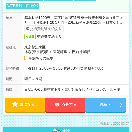
WEB登録・面接OK
基本時給1500円・深夜時給1875円 ※交通費全額支給（規定あ
給与
り） 【月収例】28.5万円（20日勤務＋深夜120h ※残業なしの場
合）
交通費別途支給あり
交通費支給あり
交通費
東京都江東区
勤務地
木場(東京都)駅
/
東陽町駅
/
門前仲町駅
空調ありの職場!
【夜勤】 20:00～翌5:00 休憩60分 [実働]8時間00分
勤務時間
即日～長期
期間
日払いOK
/
履歴書不要
/
電話対応なし
/
パソコンスキル不要
特徴
気になる！
応募する
詳細へ
掲載日：2026.08.07
未読