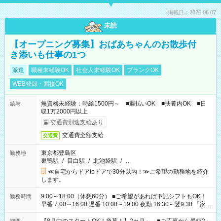
掲載日：2026.08.07
未読
【オープニング募集】おばあちゃんのお散歩付
き添いも仕事の1つ
派遣
職種未経験OK
社会人未経験OK
ブランクOK
WEB登録・面接OK
無資格未経験：時給1500円～ ■週払いOK ■扶養内OK ■日
給与
収1万2000円以上
交通費別途支給あり
交通費全額支給
交通費
東京都豊島区
勤務地
巣鴨駅
/
目白駅
/
北池袋駅
/
…
≪自宅からドアtoドアで30分以内！≫ご希望の勤務地を紹介
します。
9:00～18:00（休憩60分） ■ご希望があれば下記シフトもOK！
勤務時間
早番 7:00～16:00 遅番 10:00～19:00 夜勤 16:30～翌9:30 「家族
と休みを合わせたい」 「余裕を持って夕飯の準備がしたい」
「できれば残業はしたくない」 など、ご希望を教えてください