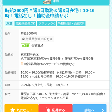
未読
時給2600円＊週4日勤務＆週3日在宅！10-16
時！電話なし！補助金申請サポ
派遣
職種未経験OK
ブランクOK
WEB登録・面接OK
時給2600円
給与
交通費別途支給あり
全額支給
交通費
東京都中央区
勤務地
八丁堀(東京都)駅から徒歩2分
/
茅場町駅から徒歩6分
建設業界向けのAIサービスの提供など
10:00～16:00(実働5時間 休憩1時間) ※定時：10:00～
勤務時間
19:00（※終わりの時間：16:00～19:00で相談可！）
2026年09月上旬～長期 ※9月～！
期間
履歴書不要
/
40～50代活躍中
/
副業・WワークOK
/
服装自由
/
特徴
電話対応なし
/
パソコンスキル不要
気になる！
応募する
詳細へ