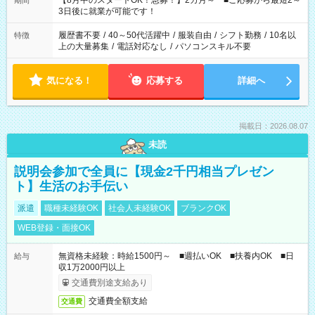
【8月中のスタートOK！急募！】2カ月～ ■ご応募から最短2～
期間
ね。 ※Wワーク希望の方へ 今ご覧のお仕事で希望する勤務時間
3日後に就業が可能です！
と、もう1つのお仕事の勤務時間。 合計で週40時間を超える場
合は応募できません。
履歴書不要
/
40～50代活躍中
/
服装自由
/
シフト勤務
/
10名以
特徴
上の大量募集
/
電話対応なし
/
パソコンスキル不要
気になる！
応募する
詳細へ
掲載日：2026.08.07
未読
説明会参加で全員に【現金2千円相当プレゼン
ト】生活のお手伝い
派遣
職種未経験OK
社会人未経験OK
ブランクOK
WEB登録・面接OK
無資格未経験：時給1500円～ ■週払いOK ■扶養内OK ■日
給与
収1万2000円以上
交通費別途支給あり
交通費全額支給
交通費