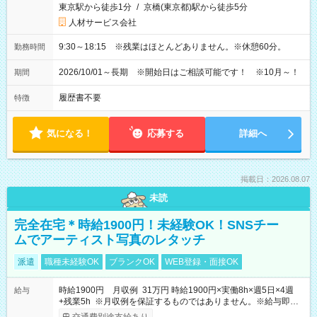
東京駅から徒歩1分
/
京橋(東京都)駅から徒歩5分
人材サービス会社
9:30～18:15 ※残業はほとんどありません。※休憩60分。
勤務時間
2026/10/01～長期 ※開始日はご相談可能です！ ※10月～！
期間
履歴書不要
特徴
気になる！
応募する
詳細へ
掲載日：2026.08.07
未読
完全在宅＊時給1900円！未経験OK！SNSチー
ムでアーティスト写真のレタッチ
派遣
職種未経験OK
ブランクOK
WEB登録・面接OK
時給1900円 月収例 31万円 時給1900円×実働8h×週5日×4週
給与
+残業5h ※月収例を保証するものではありません。※給与即受
取りサービス利用可（利用条件有）