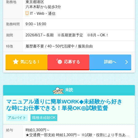
東京都港区
勤務地
六本木駅から徒歩3分
IT・Web・通信
9:00～16:00
勤務時間
2026/8/17～長期 ※長期更新予定 ※8月～OK！
期間
履歴書不要
/
40～50代活躍中
/
服装自由
特徴
気になる！
応募する
詳細へ
未読
マニュアル通りに簡単WORK◆未経験から好き
な時にお仕事できる！単発OK◎試験監督
アルバイト
職種未経験OK
時給1,300円～
給与
★交通費一部支給 時給1,300円～ ※試験・役割により手当あり