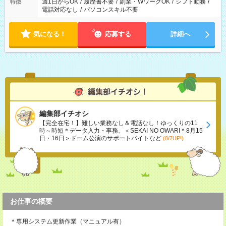
週1日からOK
/
履歴書不要
/
副業・WワークOK
/
シフト勤務
/
特徴
電話対応なし
/
パソコンスキル不要
気になる！
応募する
詳細へ
編集部イチオシ
【完全在宅！】難しい業務なし＆電話なし！ゆっくりの11
時～時短＊データ入力・事務、＜SEKAI NO OWARI＊8月15
日・16日＞ドーム公演のサポートバイトなど
(8/7UP!)
お仕事の概要
＊専用システム更新作業（マニュアル有）