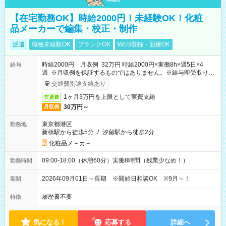
【在宅勤務OK】時給2000円！未経験OK！化粧
品メーカーで編集・校正・制作
派遣
職種未経験OK
ブランクOK
WEB登録・面接OK
時給2000円 月収例 32万円 時給2000円×実働8h×週5日×4
給与
週 ※月収例を保証するものではありません。※給与即受取りサ
ービス利用可（利用条件有）
交通費別途支給あり
1ヶ月3万円を上限として実費支給
交通費
30万円～
月収例
東京都港区
勤務地
新橋駅から徒歩5分
/
汐留駅から徒歩2分
化粧品メ－カ－
09:00-18:00（休憩60分）実働8時間（残業少なめ！）
勤務時間
2026年09月01日～長期 ※開始日相談OK ※9月～！
期間
履歴書不要
特徴
気になる！
応募する
詳細へ