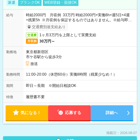
派遣
ブランクOK
WEB登録・面接OK
時給2000円 月収例 33万円 時給2000円×実働8h×週5日×4週
給与
+残業5h ※月収例を保証するものではありません。※給与即受
取りサービス利用可（利用条件有）
交通費別途支給あり
1ヶ月3万円を上限として実費支給
交通費
30万円～
月収例
東京都新宿区
勤務地
市ケ谷駅から徒歩3分
放送
11:00-20:00（休憩60分）実働8時間（残業少なめ！）
勤務時間
即日～長期 ※開始日相談OK
期間
履歴書不要
特徴
気になる！
応募する
詳細へ
掲載日：2026.08.07