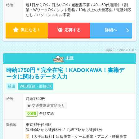
週1日からOK
/
日払いOK
/
履歴書不要
/
40～50代活躍中
/
副
特徴
業・WワークOK
/
シフト勤務
/
10名以上の大量募集
/
電話対応
なし
/
パソコンスキル不要
気になる！
応募する
詳細へ
掲載日：2026.08.07
未読
時給1750円＊完全在宅！KADOKAWA！書籍デ
ータに関わるデータ入力
派遣
WEB登録・面接OK
時給1750円
給与
交通費別途支給あり
全額支給
交通費
東京都千代田区
勤務地
飯田橋駅から徒歩3分
/
九段下駅から徒歩7分
【大手出版社】出版事業・ゲーム事業・アニメ・映像事業