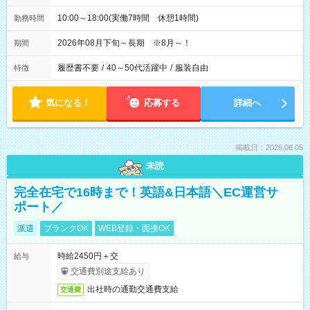
10:00～18:00(実働7時間 休憩1時間)
勤務時間
2026年08月下旬～長期 ※8月～！
期間
履歴書不要
/
40～50代活躍中
/
服装自由
特徴
気になる！
応募する
詳細へ
掲載日：2026.08.05
未読
完全在宅で16時まで！英語&日本語＼EC運営サ
ポート／
派遣
ブランクOK
WEB登録・面接OK
時給2450円＋交
給与
交通費別途支給あり
出社時の通勤交通費支給
交通費