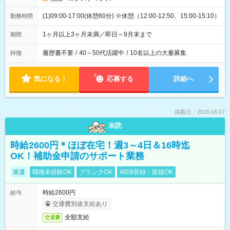
(1)09:00-17:00(休憩60分) ※休憩（12:00-12:50、15:00-15:10）
勤務時間
1ヶ月以上3ヶ月未満／即日～9月末まで
期間
履歴書不要
/
40～50代活躍中
/
10名以上の大量募集
特徴
気になる！
応募する
詳細へ
掲載日：2026.08.07
未読
時給2600円＊ほぼ在宅！週3～4日＆16時迄
OK！補助金申請のサポート業務
派遣
職種未経験OK
ブランクOK
WEB登録・面接OK
時給2600円
給与
交通費別途支給あり
全額支給
交通費