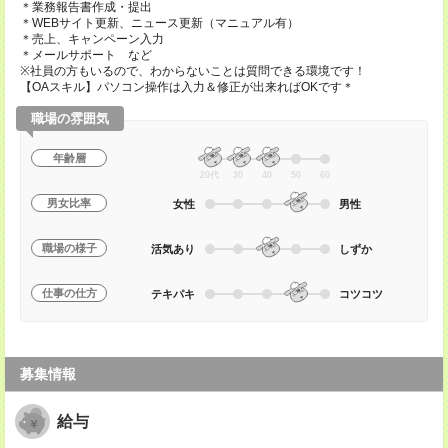
＊業務報告書作成・提出
＊WEBサイト更新、ニュース更新（マニュアル有）
＊売上、キャンペーン入力
＊メールサポート など
※社員の方もいるので、わからないことは質問できる環境です！
【OAスキル】パソコン操作は入力＆修正が出来ればOKです＊
職場の雰囲気
年齢層
20代
30
40
50
60
男女比率
女性
男性
職場の様子
活気あり
しずか
仕事の仕方
テキパキ
コツコツ
募集情報
給与