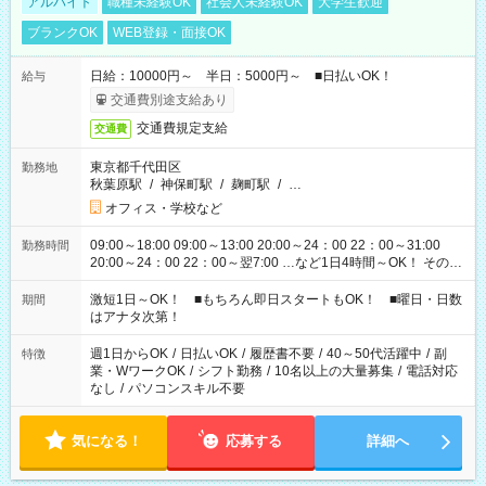
アルバイト
職種未経験OK
社会人未経験OK
大学生歓迎
ブランクOK
WEB登録・面接OK
日給：10000円～ 半日：5000円～ ■日払いOK！
給与
交通費別途支給あり
交通費規定支給
交通費
東京都千代田区
勤務地
秋葉原駅
/
神保町駅
/
麹町駅
/
…
オフィス・学校など
09:00～18:00 09:00～13:00 20:00～24：00 22：00～31:00
勤務時間
20:00～24：00 22：00～翌7:00 …など1日4時間～OK！ その他
シフトもございます！ お気軽にご相談ください！
激短1日～OK！ ■もちろん即日スタートもOK！ ■曜日・日数
期間
はアナタ次第！
週1日からOK
/
日払いOK
/
履歴書不要
/
40～50代活躍中
/
副
特徴
業・WワークOK
/
シフト勤務
/
10名以上の大量募集
/
電話対応
なし
/
パソコンスキル不要
気になる！
応募する
詳細へ