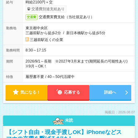
時給2100円＋交
給与
交通費別途支給あり
交通費実費支給（当社規定あり）
交通費
東京都中央区
勤務地
三越前駅から徒歩2分
/
新日本橋駅から徒歩5分
三越前駅近くの企業
8:30～17:15
勤務時間
2026/9/1～長期 ※2027年3月末まで(期間延長の可能性あり)
期間
※9月～OK！
履歴書不要
/
40～50代活躍中
特徴
気になる！
応募する
詳細へ
掲載日：2026.08.07
未読
【シフト自由・現金手渡しOK】iPhoneなどス