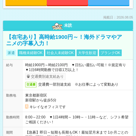
掲載日：2026.08.05
未読
【在宅あり】高時給1900円～！海外ドラマやア
ニメの字幕入力！
派遣
職種未経験OK
社会人未経験OK
大学生歓迎
ブランクOK
時給1900円～時給2100円 ▼日払い週払い可能！※規定有り
給与
▼1日6時間勤務で日収1万以上！
交通費別途支給あり
交通費一部別途支給 ※お仕事によって変動あり
交通費
東京都新宿区
勤務地
新宿駅から徒歩5分
キレイなオフィスです
8:00～22:00 ▼1日4時間～ 10時～・11時～など、シフト希望
勤務時間
ご相談ください！
【急募】即日～短期も長期もOK！最短翌月末まで 1か月ごとの
期間