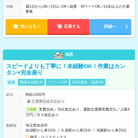
週1日からOK / 日払いOK / 副業・WワークOK / 10名以上の大量
特徴
募集
気になる！
応募する
詳細へ
未読
スピードよりも丁寧に！未経験OK！作業はカン
タン×完全座り
派遣
職種未経験OK
ブランクOK
WEB登録・面接OK
時給1500円
給与
交通費別途支給あり
実費支給／当社規定あり。通勤交通費実費支払／上限4
交通費
万円／月※規定あり
埼玉県加須市
勤務地
加須駅から車10分
/
久喜駅から車20分
/
鴻巣駅から車20分
物流・ロジスティクス